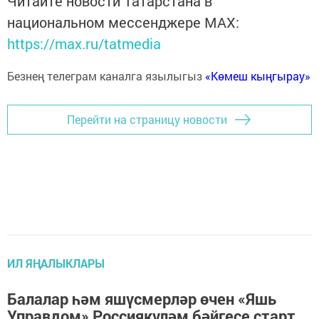
Читайте новости Татарстана в
национальном мессенджере MАХ:
https://max.ru/tatmedia
Безнең телеграм каналга язылыгыз
«Көмеш кыңгырау»
Перейти на страницу новости
ИЛ ЯҢАЛЫКЛАРЫ
Балалар һәм яшүсмерләр өчен «Яшь
Управдом» Россиякүләм бәйгесе старт