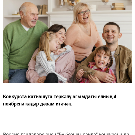
Конкурста катнашуга теркәлү агымдагы елның 4
ноябренә кадәр дәвам итәчәк.
Россия гаиләләре өчен "Бу безнең гаилә" конкурсында