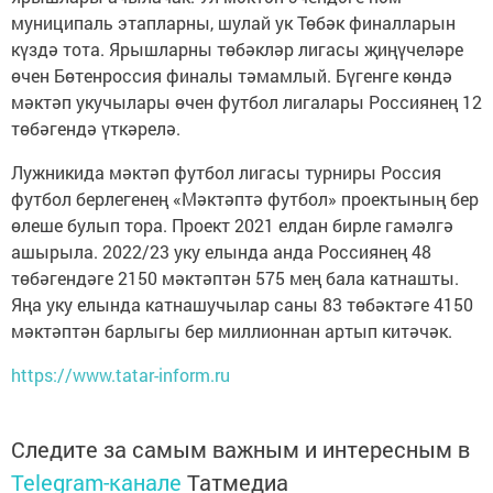
муниципаль этапларны, шулай ук Төбәк финалларын
күздә тота. Ярышларны төбәкләр лигасы җиңүчеләре
өчен Бөтенроссия финалы тәмамлый. Бүгенге көндә
мәктәп укучылары өчен футбол лигалары Россиянең 12
төбәгендә үткәрелә.
Лужникида мәктәп футбол лигасы турниры Россия
футбол берлегенең «Мәктәптә футбол» проектының бер
өлеше булып тора. Проект 2021 елдан бирле гамәлгә
ашырыла. 2022/23 уку елында анда Россиянең 48
төбәгендәге 2150 мәктәптән 575 мең бала катнашты.
Яңа уку елында катнашучылар саны 83 төбәктәге 4150
мәктәптән барлыгы бер миллионнан артып китәчәк.
https://www.tatar-inform.ru
Следите за самым важным и интересным в
Telegram-канале
Татмедиа