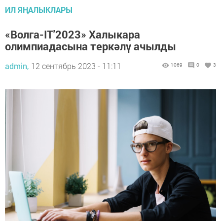
ИЛ ЯҢАЛЫКЛАРЫ
«Волга-IT'2023» Халыкара
олимпиадасына теркәлү ачылды
admin,
12 сентябрь 2023 - 11:11
1069
0
3