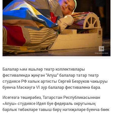
Балалар һәм яшьләр театр коллективлары
фестивалендә җиңгән "Апуш" балалар татар театр
студиясе РФ халык артисты Сергей Безруков чакыруы
буенча Мәскәүгә VI зур балалар фестиваленә бара.
Исегезгә төшерәбез, Татарстан Республикасыннан
«Апуш» студиясе Идел буе федераль округының
барлык төбәкләре тавыш бирү нәтиҗәләре буенча бөек