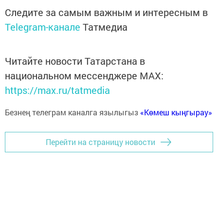
Следите за самым важным и интересным в
Telegram-канале
Татмедиа
Читайте новости Татарстана в
национальном мессенджере MАХ:
https://max.ru/tatmedia
Безнең телеграм каналга язылыгыз
«Көмеш кыңгырау»
Перейти на страницу новости