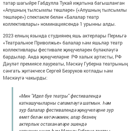
татар шагыйре Габдулла Тукай иҗатына багышланган
«Апушның тылсымлы төшләре» («Апушның тылсымлы
төшләре») спектакле белән «Балалар театр
коллективлары» номинациясендә 1 урынны алды.
2023 елның язында студиянең яшь актерлары Пермьгә
«Театральное Приволжье» балалар һәм яшьләр театр
коллективлары фестивале җиңүчеләрен бүләкләүгә
бардылар. Анда җиңүчеләрне РФ халык артисты, РФ
Дәүләт премиясе лауреаты, Мәскәү Губерна театрының
сәнгать җитәкчесе Сергей Безруков котлады һәм
Мәскәүгә чакырды:
«Мин "Идел буе театры" фестивалендә
катнашучыларны сәламләүгә шатмын. Һәм
зур балалар фестивалендә җиңүчеләрне зур
өмет белән көтәчәкмен, алар безнең
актерлык остаханәләре эшендә
катнашсыннар һәм Мәскәү Губерна театры