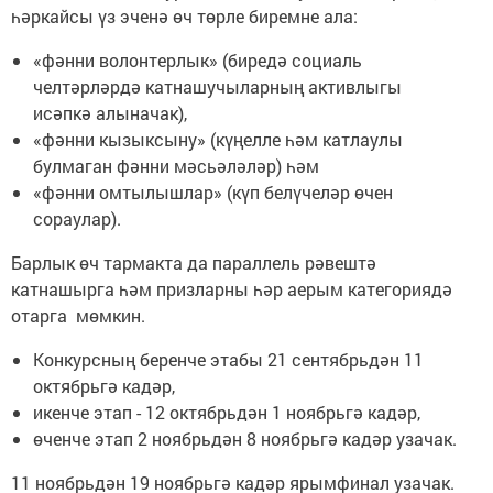
һәркайсы үз эченә өч төрле биремне ала:
«фәнни волонтерлык» (биредә социаль
челтәрләрдә катнашучыларның активлыгы
исәпкә алыначак),
«фәнни кызыксыну» (күңелле һәм катлаулы
булмаган фәнни мәсьәләләр) һәм
«фәнни омтылышлар» (күп белүчеләр өчен
сораулар).
Барлык өч тармакта да параллель рәвештә
катнашырга һәм призларны һәр аерым категориядә
отарга мөмкин.
Конкурсның беренче этабы 21 сентябрьдән 11
октябрьгә кадәр,
икенче этап - 12 октябрьдән 1 ноябрьгә кадәр,
өченче этап 2 ноябрьдән 8 ноябрьгә кадәр узачак.
11 ноябрьдән 19 ноябрьгә кадәр ярымфинал узачак.