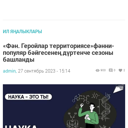
ИЛ ЯҢАЛЫКЛАРЫ
«Фән. Геройлар территориясе»фәнни-
популяр бәйгесенең дүртенче сезоны
башланды
admin,
27 сентябрь 2023 - 15:14
903
0
2