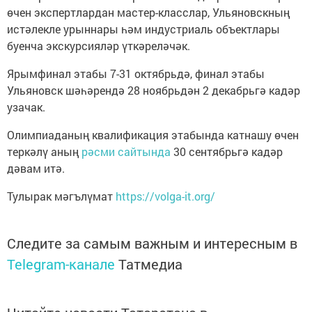
өчен экспертлардан мастер-класслар, Ульяновскның
истәлекле урыннары һәм индустриаль объектлары
буенча экскурсияләр үткәреләчәк.
Ярымфинал этабы 7-31 октябрьдә, финал этабы
Ульяновск шәһәрендә 28 ноябрьдән 2 декабрьгә кадәр
узачак.
Олимпиаданың квалификация этабында катнашу өчен
теркәлү аның
рәсми сайтында
30 сентябрьгә кадәр
дәвам итә.
Тулырак мәгълүмат
https://volga-it.org/
Следите за самым важным и интересным в
Telegram-канале
Татмедиа