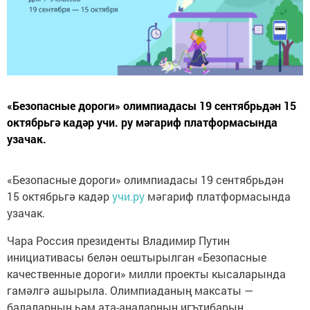
«Безопасные дороги» олимпиадасы 19 сентябрьдән 15
октябрьгә кадәр учи. ру мәгариф платформасында
узачак.
«Безопасные дороги» олимпиадасы 19 сентябрьдән
15 октябрьгә кадәр
учи.ру
мәгариф платформасында
узачак.
Чара Россия президенты Владимир Путин
инициативасы белән оештырылган «Безопасные
качественные дороги» милли проекты кысаларында
гамәлгә ашырыла. Олимпиаданың максаты —
балаларның һәм ата-аналарның игътибарын