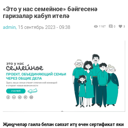
«Это у нас семейное» бәйгесенә
гаризалар кабул ителә
admin,
15 сентябрь 2023 - 09:38
1167
0
3
Җиңүчеләр гаилә белән сәяхәт итү өчен сертификат яки