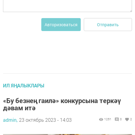
Отправить
Авторизоваться
ИЛ ЯҢАЛЫКЛАРЫ
«Бу безнең гаилә» конкурсына теркәү
дәвам итә
admin,
23 октябрь 2023 - 14:03
1251
0
2