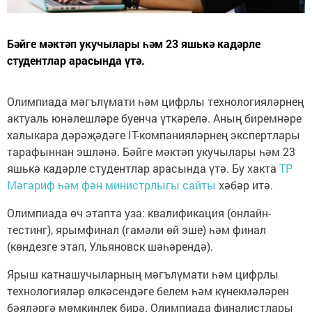
Бәйге мәктәп укучылары һәм 23 яшькә кадәрле
студентлар арасында үтә.
Олимпиада мәгълүмати һәм цифрлы технологияләрнең
актуаль юнәлешләре буенча үткәрелә. Аның биремнәре
халыкара дәрәҗәдәге IT-компанияләрнең экспертлары
тарафыннан эшләнә. Бәйге мәктәп укучылары һәм 23
яшькә кадәрле студентлар арасында үтә. Бу хакта
ТР
Мәгариф һәм фән министрлыгы сайты
хәбәр итә.
Олимпиада өч этапта уза: квалификация (онлайн-
тестинг), ярымфинал (гамәли өй эше) һәм финал
(көндезге этап, Ульяновск шәһәрендә).
Ярыш катнашучыларның мәгълүмати һәм цифрлы
технологияләр өлкәсендәге белем һәм күнекмәләрен
бәяләргә мөмкинлек бирә. Олимпиада финалистлары