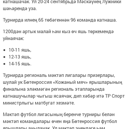
катнашачак. Ул 20-24 сентябрьдә Мәскәүнең Лужники
шәһәрендә уза.
Турнирда илнең 65 төбәгеннән 96 команда катнаша.
1200дән артык малай һәм кыз өч яшь төркемендә
уйнаячак:
10-11 яшь,
12-13 яшь,
14-15 яшь.
Турнирда региональ мәктәп лигалары призерлары,
шулай ук Бөтенроссия «Кожаный мяч» ярышларының
финалына эләкмәгән региональ этапларында
катнашучылар чыгыш ясаячак, дип хәбәр итә ТР Спорт
министрлыгы матбугат хезмәте.
Мәктәп футбол лигасының беренче турниры белән
мәктәп командалары өчен яңа Бөтенроссия футбол
ярышлары ачылачак. Ул мәктәп эчендәге һәм