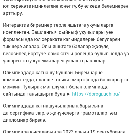
юл хәрәкәте иминлегенә юнәлтү, бу өлкәдә белемнәрен
арттыру.
Интерактив биремнәр төрле яшьтәге укучыларга
исәпләнгән. Башлангыч сыйныф укучылары уен
формасында юл хәрәкәте кагыйдәләрен белүләрен
тикшерә алалар. Олы яшьтәге балалар җәяүле,
велосипед йөртүче, самокатчы ролендә булып, юлда үз-
үзләрен тоту күнекмәләрен үзләштерәчәкләр.
Олимпиадада катнашу бушлай. Биремнәрне
компьютерда, планшетта яки смартфонда башкарырга
мөмкин. Тулырак мәгълүмат белән олимпиада
сайтында танышырга була ►
https://dorogi.uchi.ru/
Олимпиадада катнашучыларның барысына
да сертификатлар, ә җиңүчеләргә грамоталар һәм
дипломнар бирелә.
Олимпиада кысаларында 2023 елның 19 сентябрендә