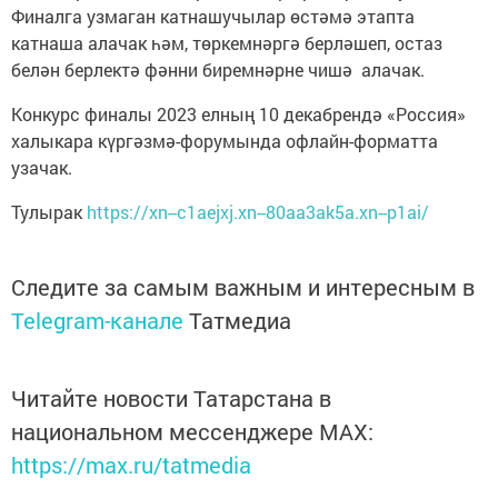
Финалга узмаган катнашучылар өстәмә этапта
катнаша алачак һәм, төркемнәргә берләшеп, остаз
белән берлектә фәнни биремнәрне чишә алачак.
Конкурс финалы 2023 елның 10 декабрендә «Россия»
халыкара күргәзмә-форумында офлайн-форматта
узачак.
Тулырак
https://xn--c1aejxj.xn--80aa3ak5a.xn--p1ai/
Следите за самым важным и интересным в
Telegram-канале
Татмедиа
Читайте новости Татарстана в
национальном мессенджере MАХ:
https://max.ru/tatmedia