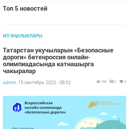
Топ 5 новостей
ИЛ ЯҢАЛЫКЛАРЫ
Татарстан укучыларын «Безопасные
дороги» бөтенроссия онлайн-
олимпиадасында катнашырга
чакыралар
admin,
15 сентябрь 2023 - 08:52
793
0
3