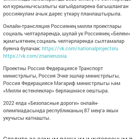
юл куркынычсызлыгы кагыйдәләренә багышланган
россиякүләм ачык дәрес үткәрү планлаштырыла.
Онлайн-трансляция Россиянең милли проектлары
социаль челтәрләрендә, шулай ук Россиянең «Белем»
җәмгыятенең социаль челтәрләрендә сылтамалар
буенча булачак:
https://vk.com/nationalprojectsru
https://vk.com/znanierussia
Проектны Россия Федерациясе Транспорт
министрлыгы, Россия Эчке эшләр министрлыгы,
Россия Федерациясе Мәгариф министрлыгы һәм
«Милли өстенлекләр» берләшмәсе оештыра.
2022 елда «Безопасные дороги» онлайн-
олимпиадасында республиканың 87 меңгә якын
укучысы катнашты.
Следите за самым важным и интересным в