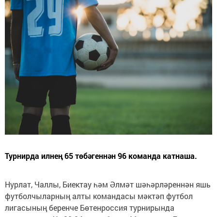
Турнирда илнең 65 төбәгеннән 96 команда катнаша.
Нурлат, Чаллы, Биектау һәм Әлмәт шәһәрләреннән яшь
футболчыларның алты командасы мәктәп футбол
лигасының беренче Бөтенроссия турнирында