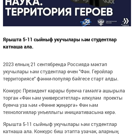
Ярышта 5-11 сыйныф укучылары һәм студентлар
катнаша ала.
2023 елның 21 сентябрендә Россиядә мәктәп
укучылары һәм студентлар өчен "Фән. Геройлар
территориясе" фәнни-популяр бәйгесе старт алды.
Конкурс Президент карары буенча гамәлгә ашырыла
торган «Фән һәм университетлар» илкүләм проекты
буенча уза һәм «Фәнне җиңәргә» Фән һәм
технологияләр унъеллыгы инициативасына керә.
Ярышта 5-11 сыйныф укучылары һәм студентлар
катнаша ала. Конкурс биш этапта узачак, аларның