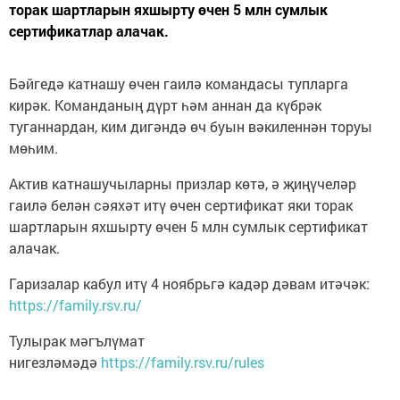
торак шартларын яхшырту өчен 5 млн сумлык
сертификатлар алачак.
Бәйгедә катнашу өчен гаилә командасы тупларга
кирәк. Команданың дүрт һәм аннан да күбрәк
туганнардан, ким дигәндә өч буын вәкиленнән торуы
мөһим.
Актив катнашучыларны призлар көтә, ә җиңүчеләр
гаилә белән сәяхәт итү өчен сертификат яки торак
шартларын яхшырту өчен 5 млн сумлык сертификат
алачак.
Гаризалар кабул итү 4 ноябрьгә кадәр дәвам итәчәк:
https://family.rsv.ru/
Тулырак мәгълүмат
нигезләмәдә
https://family.rsv.ru/rules