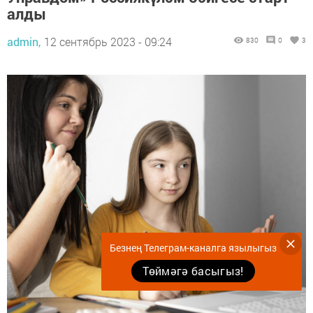
алды
admin,
12 сентябрь 2023 - 09:24
830
0
3
Безнең Телеграм-каналга язылыгыз
Төймәгә басыгыз!