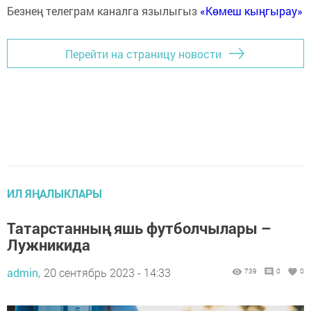
Безнең телеграм каналга язылыгыз
«Көмеш кыңгырау»
Перейти на страницу новости
ИЛ ЯҢАЛЫКЛАРЫ
Татарстанның яшь футболчылары –
Лужникида
admin,
20 сентябрь 2023 - 14:33
739
0
0