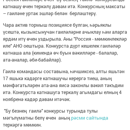
катнашу өчен теркәлү дәвам итә. Конкурсның максаты
– гаиләне уртак эшләр белән берләштерү.
Чара актив тормыш позициясе булган, һәрьяклы
үсештә, кызыксынучан гаиләләрне ачыклау һәм аларга
ярдәм итү өчен уздырыла. Аны "Россия - мөмкинлекләр
иле" АНО оештыра. Конкурста дүрт кешелек гаиләләр
катнаша ала (кимендә өч буын вәкилләре - балалар,
ата-аналар, әби-бабайлар).
Гаилә командасы составына, һичшиксез, алты яшьтән
17 яшькә кадәрге катнашучы керергә тиеш, аның
мәнфәгатьләрен ата-ана яисә законлы вәкил тәкъдим
итә. Конкурста катнашуга теркәлү агымдагы елның 4
ноябренә кадәр дәвам итәчәк.
"Бу безнең гаилә" конкурсы турында тулы
мәгълүматны белү өчен аның
рәсми сайтында
теркәргә мөмкин.