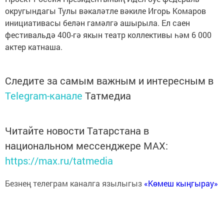
округындагы Тулы вәкаләтле вәкиле Игорь Комаров
инициативасы белән гамәлгә ашырыла. Ел саен
фестивальдә 400-гә якын театр коллективы һәм 6 000
актер катнаша.
Следите за самым важным и интересным в
Telegram-канале
Татмедиа
Читайте новости Татарстана в
национальном мессенджере MАХ:
https://max.ru/tatmedia
Безнең телеграм каналга язылыгыз
«Көмеш кыңгырау»