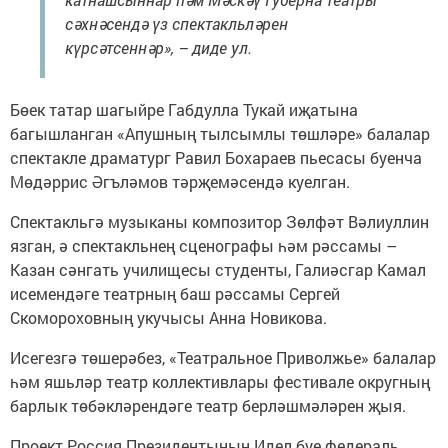
сәхнәсендә үз спектакльләрен
күрсәтсеннәр», – диде ул.
Бөек татар шагыйре Габдулла Тукай иҗатына
багышланган «Апушның тылсымлы төшләре» балалар
спектакле драматург Равил Бохараев пьесасы буенча
Мөдәррис Әгъләмов тәрҗемәсендә куелган.
Спектакльгә музыканы композитор Зөлфәт Вәлиуллин
язган, ә спектакльнең сценографы һәм рәссамы –
Казан сәнгать училищесы студенты, Галиәсгар Камал
исемендәге театрның баш рәссамы Сергей
Скомороховның укучысы Анна Новикова.
Исегезгә төшерәбез, «Театральное Приволжье» балалар
һәм яшьләр театр коллективлары фестивале округның
барлык төбәкләрендәге театр берләшмәләрен җыя.
Проект Россия Президентының Идел буе федераль