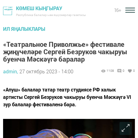
КӨМЕШ КЫҢГЫРАУ
16+
Республика балалар һәм яшүсмерләр газетасы
ИЛ ЯҢАЛЫКЛАРЫ
«Театральное Приволжье» фестивале
җиңүчеләре Сергей Безруков чакыруы
буенча Мәскәүгә баралар
admin,
27 октябрь 2023 - 14:00
1108
0
0
«Апуш» балалар татар театр студиясе РФ халык
артисты Сергей Безруков чакыруы буенча Мәскәүгә VI
зур балалар фестиваленә бара.