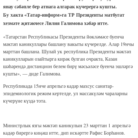
янау сәбәпле бер атнага алгарак күчерергә кушты.
Бу хакта «Татар-информ»га ТР Президенты матбугат
хезмәте җитәкчесе Лилия Галимова хәбәр итте.
«Татарстан Республикасы Президенты йөкләмәсе буенча
мәктәп каникуллары башлану вакыты күчерелде. Алар 19нчы
марттан башлана. Шулай ук республика Президенты мәктәп
каникулларын озайтырга кирәк булган очракта, Казан
шәһәрендә дистанцион белем бирү мәсьәләсе буенча эшләргә
кушты», — диде Галимова.
Республикада 15нче апрельгә кадәр махсус санитар-
эпидемиологик режим кертелде, ул массакүләм чараларны
күчерүне күздә тота.
Министрлык язгы мәктәп каникулын 23 марттан 1 апрельгә
кадәр бирергә киңәш итте, дип искәртте Рафис Борһанов.