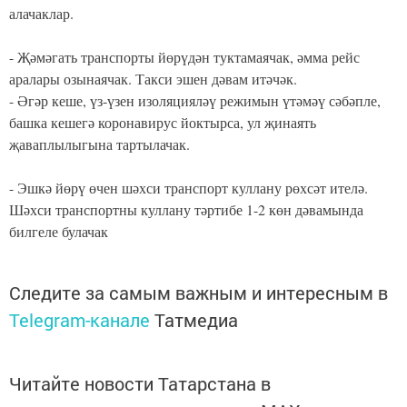
алачаклар.
⠀
- Җәмәгать транспорты йөрүдән туктамаячак, әмма рейс
аралары озынаячак. Такси эшен дәвам итәчәк. ⠀⠀
- Әгәр кеше, үз-үзен изоляцияләү режимын үтәмәү сәбәпле,
башка кешегә коронавирус йоктырса, ул җинаять
җаваплылыгына тартылачак. ⠀
⠀
- Эшкә йөрү өчен шәхси транспорт куллану рөхсәт ителә.
Шәхси транспортны куллану тәртибе 1-2 көн дәвамында
билгеле булачак
Следите за самым важным и интересным в
Telegram-канале
Татмедиа
Читайте новости Татарстана в