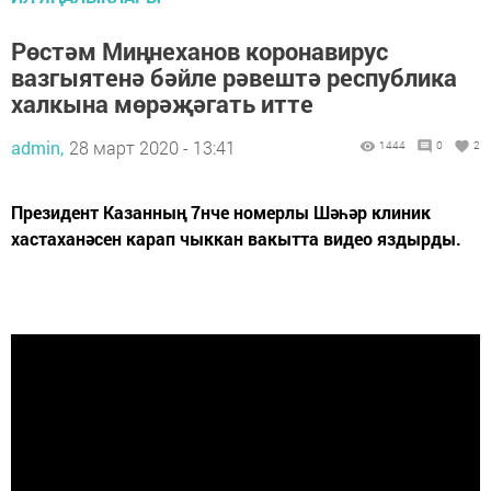
Рөстәм Миңнеханов коронавирус
вазгыятенә бәйле рәвештә республика
халкына мөрәҗәгать итте
admin,
28 март 2020 - 13:41
1444
0
2
Президент Казанның 7нче номерлы Шәһәр клиник
хастаханәсен карап чыккан вакытта видео яздырды.