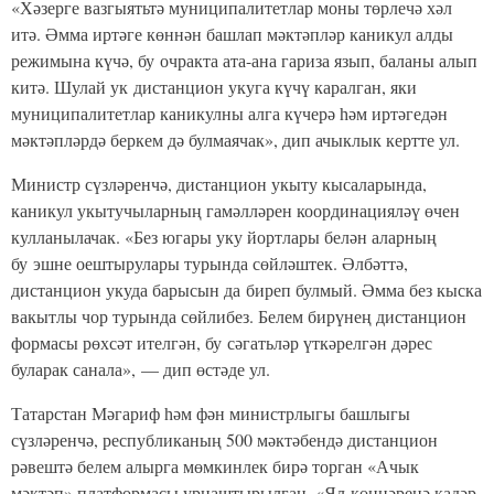
«Хәзерге вазгыятьтә муниципалитетлар моны төрлечә хәл
итә. Әмма иртәге көннән башлап мәктәпләр каникул алды
режимына күчә, бу очракта ата-ана гариза язып, баланы алып
китә. Шулай ук дистанцион укуга күчү каралган, яки
муниципалитетлар каникулны алга күчерә һәм иртәгедән
мәктәпләрдә беркем дә булмаячак», дип ачыклык кертте ул.
Министр сүзләренчә, дистанцион укыту кысаларында,
каникул укытучыларның гамәлләрен координацияләү өчен
кулланылачак. «Без югары уку йортлары белән аларның
бу эшне оештырулары турында сөйләштек. Әлбәттә,
дистанцион укуда барысын да биреп булмый. Әмма без кыска
вакытлы чор турында сөйлибез. Белем бирүнең дистанцион
формасы рөхсәт ителгән, бу сәгатьләр үткәрелгән дәрес
буларак санала», — дип өстәде ул.
Татарстан Мәгариф һәм фән министрлыгы башлыгы
сүзләренчә, республиканың 500 мәктәбендә дистанцион
рәвештә белем алырга мөмкинлек бирә торган «Ачык
мәктәп» платформасы урнаштырылган. «Ял көннәренә кадәр