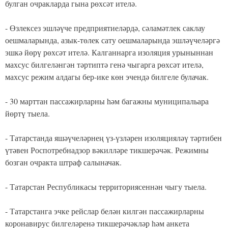
булган очракларда гына рөхсәт ителә.
⠀
- Өзлексез эшләүче предприятиеләрдә, сәламәтлек саклау
оешмаларында, азык-төлек сату оешмаларында эшләүчеләргә
эшкә йөрү рөхсәт ителә. Калганнарга изоляция урыныннан
махсус билгеләнгән тәртиптә генә чыгарга рөхсәт ителә,
махсус режим алдагы бер-ике көн эчендә билгеле булачак. ⠀
⠀
- 30 марттан пассажирларны һәм багажны муниципальара
йөртү тыела.
⠀
- Татарстанда яшәүчеләрнең үз-үзләрен изоляцияләү тәртибен
үтәвен Роспотребнадзор вәкилләре тикшерәчәк. Режимны
бозган очракта штраф салыначак. ⠀⠀
⠀
- Татарстан Республикасы территориясеннән чыгу тыела. ⠀
⠀
- Татарстанга эчке рейслар белән килгән пассажирларны
коронавирус билгеләренә тикшерәчәкләр һәм анкета