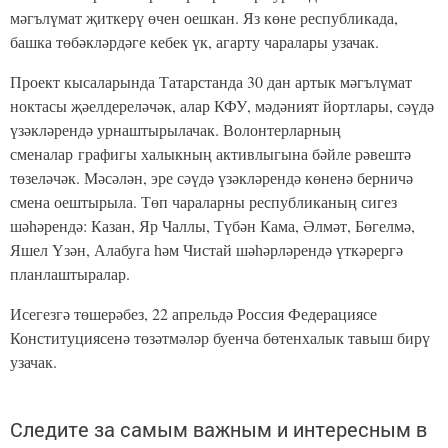
мәгълүмат җиткерү өчен оешкан. Яз көне республикада,
башка төбәкләрдәге кебек үк, агарту чаралары узачак.
Проект кысаларында Татарстанда 30 дан артык мәгълүмат
ноктасы җәелдереләчәк, алар КФУ, мәдәният йортлары, сәүдә
үзәкләрендә урнаштырылачак. Волонтерларның
сменалар графигы халыкның активлыгына бәйле рәвештә
төзеләчәк. Мәсәлән, эре сәүдә үзәкләрендә көненә берничә
смена оештырыла. Төп чараларны республиканың сигез
шәһәрендә: Казан, Яр Чаллы, Түбән Кама, Әлмәт, Бөгелмә,
Яшел Үзән, Алабуга һәм Чистай шәһәрләрендә үткәрергә
планлаштыралар.
Исегезгә төшерәбез, 22 апрельдә Россия Федерациясе
Конституциясенә төзәтмәләр буенча бөтенхалык тавыш бирү
узачак.
Следите за самым важным и интересным в