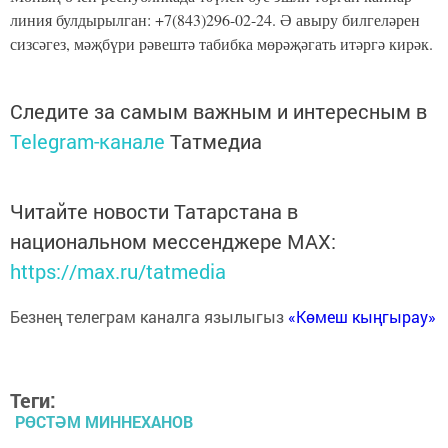
линия булдырылган: +7(843)296-02-24. Ә авыру билгеләрен
сизсәгез, мәҗбүри рәвештә табибка мөрәҗәгать итәргә кирәк.
Следите за самым важным и интересным в
Telegram-канале
Татмедиа
Читайте новости Татарстана в
национальном мессенджере MАХ:
https://max.ru/tatmedia
Безнең телеграм каналга язылыгыз
«Көмеш кыңгырау»
Теги:
РӨСТӘМ МИННЕХАНОВ