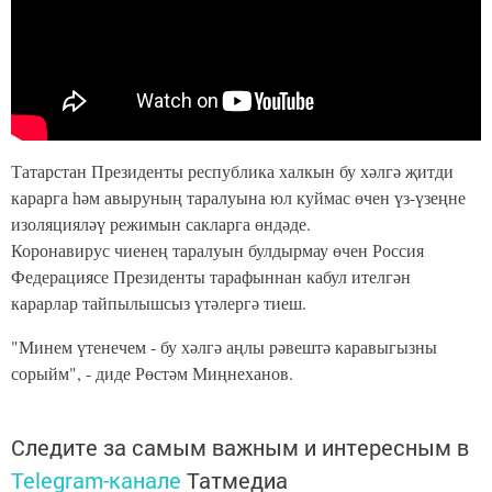
Татарстан Президенты республика халкын бу хәлгә җитди
карарга һәм авыруның таралуына юл куймас өчен үз-үзеңне
изоляцияләү режимын сакларга өндәде.
Коронавирус чиенең таралуын булдырмау өчен Россия
Федерациясе Президенты тарафыннан кабул ителгән
карарлар тайпылышсыз үтәлергә тиеш.
"Минем үтенечем - бу хәлгә аңлы рәвештә каравыгызны
сорыйм", - диде Рөстәм Миңнеханов.
Следите за самым важным и интересным в
Telegram-канале
Татмедиа