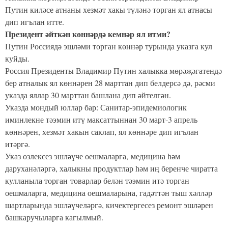
Путин киләсе атнаны хезмәт хакы түләнә торган ял атнасы
дип игълан итте.
Президент әйткән көннәрдә кемнәр ял итми?
Путин Россиядә эшләми торган көннәр турында указга кул
куйды.
Россия Президенты Владимир Путин халыкка мөрәҗәгатендә
бер атналык ял көннәрен 28 марттан дип белдерсә дә, рәсми
указда яллар 30 марттан башлана дип әйтелгән.
Указда мондый юллар бар: Санитар-эпидемиологик
иминлекне тәэмин итү максаттыннан 30 март-3 апрель
көннәрен, хезмәт хакын саклап, ял көннәре дип игълан
итәргә.
Указ өзлексез эшләүче оешмаларга, медицина һәм
даруханәләргә, халыкны продуктлар һәм иң беренче чиратта
кулланыла торган товарлар белән тәэмин итә торган
оешмаларга, медицина оешмаларына, гадәттән тыш хәлләр
шартларында эшләүчеләргә, кичектергесез ремонт эшләрен
башкаручыларга кагылмый.