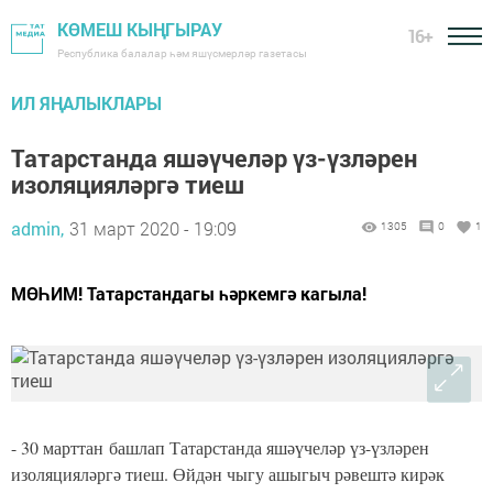
КӨМЕШ КЫҢГЫРАУ
16+
Республика балалар һәм яшүсмерләр газетасы
ИЛ ЯҢАЛЫКЛАРЫ
Татарстанда яшәүчеләр үз-үзләрен
изоляцияләргә тиеш
admin,
31 март 2020 - 19:09
1305
0
1
МӨҺИМ! Татарстандагы һәркемгә кагыла! ⠀
- 30 марттан башлап Татарстанда яшәүчеләр үз-үзләрен
изоляцияләргә тиеш. Өйдән чыгу ашыгыч рәвештә кирәк