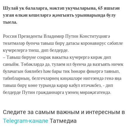
Шулай ук балаларга, мәктәп укучыларына, 65 яшьтән
узган өлкән кешеләргә җәмгыять урыннарында булу
тыела.
Россия Президенты Владимир Путин Конституциягә
төзәтмәләр буенча тавыш бирү датасы коронавирус сәбәпле
күчерелергә тиеш, дип белдерде.
– Тавыш бирүне соңрак вакытка күчерергә кирәк дип
саныйм. Төбәкләрдә дә, тулаем ил буенча да вазгыять ничек
булачагын бәялибез һәм бары тик һөнәри фикергә таянып,
табибларның, белгечләрнең киңәшләре нигезендә генә яңа
тавыш бирү көне турында карар кабул итәчәкбез, - дип
белдерде Путин гражданнарга үзенең мөрәҗәгатендә.
Следите за самым важным и интересным в
Telegram-канале
Татмедиа