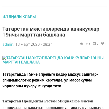
ИЛ ЯҢАЛЫКЛАРЫ
Татарстан мәктәпләрендә каникуллар
19нчы марттан башлана
admin,
18 март 2020 - 09:37
1445
0
1
Татарстанда 15нче апрельгә кадәр махсус санитар-
эпидемиологик режим кертелде, ул массакүләм
чараларны күчерүне күздә тота.
Татарстан Президенты Рөстәм Миңнеханов мәктәп
каникуллары вакытын коронавирус таралу куркынычы