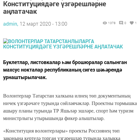
Конституциядәге үзгәрешләрне
аңлатачак
admin,
12 март 2020 - 13:00
1378
0
1
Буклетлар, листовкалар һәм брошюралар салынган
махсус нокталар республиканың сигез шәһәрендә
урнаштырылачак.
Волонтерлар Татарстан халкына илнең төп документының
ничек үзгәрәчәге турында сөйләячәкләр. Проектны тормышка
ашыру планы турында ТР Яшьләр эшләре, спорт һәм туризм
министрлыгы утырышында фикер алыштылар.
«Конституция волонтерлары» проекты Россиянең төп
законына кертелә торган үзгәрешләр турында халыкка