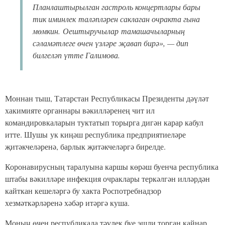
Планлаштырылган гастроль концертлары бары
тик иминлек таләпләрен саклаган очракта гына
мөмкин.
Оештыручылар тамашачыларның
сәламәтлеге өчен үзләре җавап бирә», — дип
билгеләп үтте Галимова.
Моннан тыш, Татарстан Республикасы Президенты дәүләт
хакимияте органнары вәкилләренең чит ил
командировкаларын туктатып торырга дигән карар кабул
итте. Шушы ук киңәш республика предприятиеләре
җитәкчеләренә, барлык җитәкчеләргә бирелде.
Коронавирусның таралуына каршы көрәш буенча республика
штабы вәкилләре инфекция очраклары теркәлгән илләрдән
кайткан кешеләргә бу хакта Роспотребнадзор
хезмәткәрләренә хәбәр итәргә куша.
Моның өчен республикада тәүлек буе эшли торган кайнар