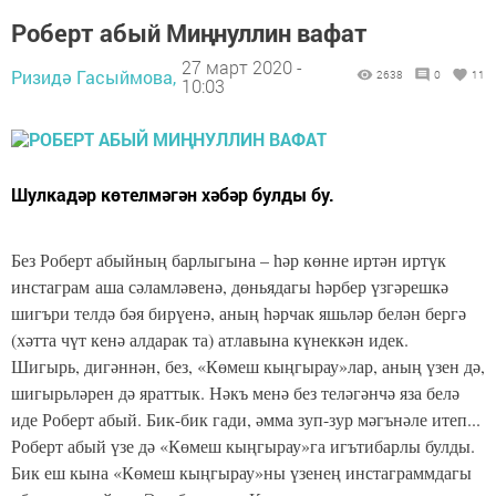
Роберт абый Миңнуллин вафат
27 март 2020 -
Ризидә Гасыймова,
2638
0
11
10:03
Шулкадәр көтелмәгән хәбәр булды бу.
Без Роберт абыйның барлыгына – һәр көнне иртән иртүк
инстаграм аша сәламләвенә, дөньядагы һәрбер үзгәрешкә
шигъри телдә бәя бирүенә, аның һәрчак яшьләр белән бергә
(хәтта чүт кенә алдарак та) атлавына күнеккән идек.
Шигырь, дигәннән, без, «Көмеш кыңгырау»лар, аның үзен дә,
шигырьләрен дә яраттык. Нәкъ менә без теләгәнчә яза белә
иде Роберт абый. Бик-бик гади, әмма зуп-зур мәгънәле итеп...
Роберт абый үзе дә «Көмеш кыңгырау»га игътибарлы булды.
Бик еш кына «Көмеш кыңгырау»ны үзенең инстаграммдагы