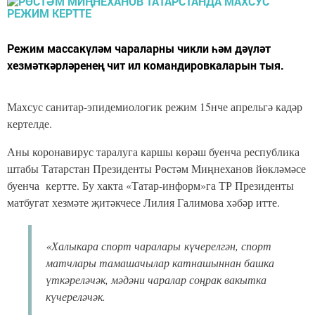
Режим массакүләм чараларны чикли һәм дәүләт
хезмәткәрләренең чит ил командировкаларын тыя.
Махсус санитар-эпидемиологик режим 15нче апрельгә кадәр
кертелде.
Аны коронавирус таралуга каршы көрәш буенча республика
штабы Татарстан Президенты Рөстәм Миңнеханов йөкләмәсе
буенча кертте. Бу хакта «Татар-информ»га ТР Президенты
матбугат хезмәте җитәкчесе Лилия Галимова хәбәр итте.
«Халыкара спорт чаралары күчерелгән, спорт
матчлары тамашачылар катнашыннан башка
үткәреләчәк, мәдәни чаралар соңрак вакытка
күчереләчәк.