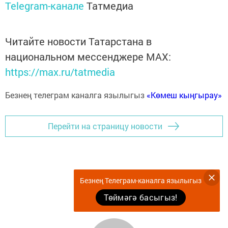
Telegram-канале
Татмедиа
Читайте новости Татарстана в
национальном мессенджере MАХ:
https://max.ru/tatmedia
Безнең телеграм каналга язылыгыз
«Көмеш кыңгырау»
Перейти на страницу новости
Безнең Телеграм-каналга язылыгыз
Төймәгә басыгыз!