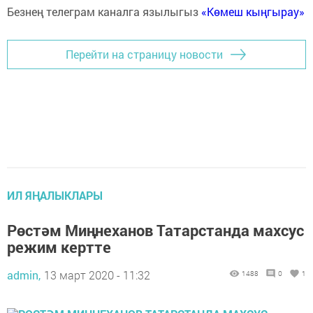
Безнең телеграм каналга язылыгыз
«Көмеш кыңгырау»
Перейти на страницу новости
ИЛ ЯҢАЛЫКЛАРЫ
Рөстәм Миңнеханов Татарстанда махсус
режим кертте
admin,
13 март 2020 - 11:32
1488
0
1