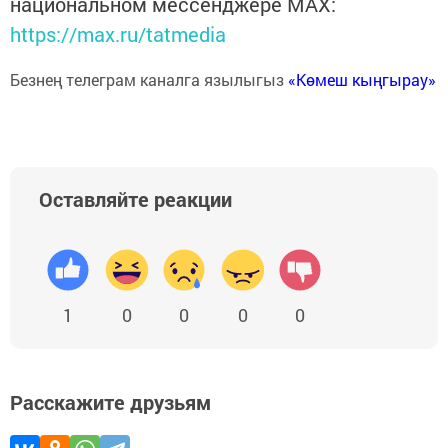
национальном мессенджере MАХ:
https://max.ru/tatmedia
Безнең телеграм каналга язылыгыз
«Көмеш кыңгырау»
Оставляйте реакции
1
0
0
0
0
Расскажите друзьям