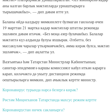
аны калган барлык мәктәпләрдә урнаштырырга
тырышачакбыз», — дип дәвам итте ул.
Баланы өйдә калдыру мөмкинлеге булмаган гаиләләр өчен
19 марттан 21 мартка кадәр мәктәпләр штатлы режимда
эшләвен дәвам итәчәк. «Без моңа әзер булачакбыз. Балалар
мәктәптә күз алдында булуы яхшырак. Әлбәттә, без
массакүләм чаралар үткәрмәячәкбез, әмма кирәк булса, мәктәп
эшләячәк», — дип аңлатты ул.
Вазгыятькә һәм Татарстан Министрлар Кабинетының
санитар-эпидемиягә каршы комиссиясе кабул иткән карарга
карап, киләчәктә дә укыту дистанцион режимда
оештырылырга мөмкин, дип ачыклык кертте министр.
Коронавирус турында нәрсә белергә кирәк?
Рөстәм Миңнеханов Татарстанда махсус режим кертте
Коронавирустан ничек сакланырга?