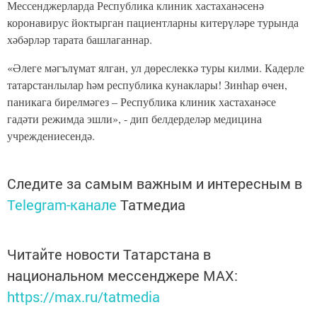
Мессенджерларда Республика клиник хастаханәсенә
коронавирус йоктырган пациентларны китерүләре турында
хәбәрләр тарата башлаганнар.
«Әлеге мәгълүмат ялган, ул дөреслеккә туры килми. Кадерле
татарстанлылар һәм республика кунаклары! Зинһар өчен,
паникага бирелмәгез – Республика клиник хастаханәсе
гадәти режимда эшли», - дип белдерделәр медицина
учреждениесендә.
Следите за самым важным и интересным в
Telegram-канале
Татмедиа
Читайте новости Татарстана в
национальном мессенджере MАХ:
https://max.ru/tatmedia