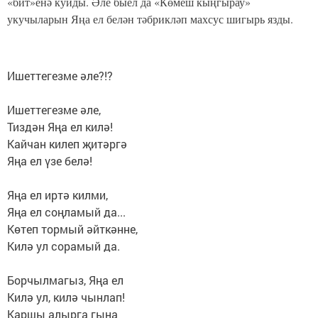
«бит»енә куйды. Әле быел да «Көмеш кыңгырау»
укучыларын Яңа ел белән тәбрикләп махсус шигырь язды.
Ишеттегезме әле?!?
⠀
Ишеттегезме әле,
Тиздән Яңа ел килә!
Кайчан килеп җитәргә
Яңа ел үзе белә!
⠀
Яңа ел иртә килми,
Яңа ел соңламый да...
Көтеп тормый әйткәнне,
Килә ул сорамый да.
⠀
Борчылмагыз, Яңа ел
Килә ул, килә чынлап!
Каршы алырга гына