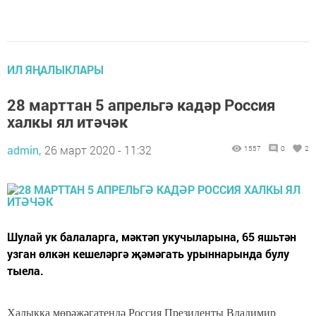
ИЛ ЯҢАЛЫКЛАРЫ
28 марттан 5 апрельгә кадәр Россия
халкы ял итәчәк
admin,
26 март 2020 - 11:32
1557
0
2
Шулай ук балаларга, мәктәп укучыларына, 65 яшьтән
узган өлкән кешеләргә җәмәгать урыннарында булу
тыела.
Халыкка мөрәҗәгатендә Россия Президенты Владимир