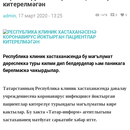
китерелмәгән
admin,
17 март 2020 - 13:25
1478
0
0
Республика клиник хастаханәсендә бу мәгълүмат
дөреслеккә туры килми дип белдерделәр һәм паникага
бирелмәскә чакырдылар.
Татарстанның Республика клиник хастаханәсендә дәвалау
учреждениесенә коронавирус инфекциясе йоктырган
пациентлар китерелүе турындагы мәгълүматны кире
кактылар. Бу хакта «Татар-информ» агентлыгына
хастаханәнең матбугат сәркатибе хәбәр итте.