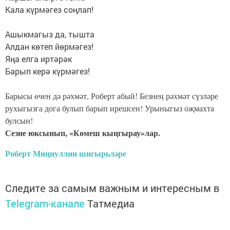
Кала күрмәгез соңлап!
⠀
Ашыкмагыз да, тышта
Алдан көтеп йөрмәгез!
Яңа елга иртәрәк
Барып керә күрмәгез!
Барысы өчен дә рәхмәт, Роберт абый! Безнең рәхмәт сүзләре
рухыгызга дога булып барып ирешсен! Урыныгыз оҗмахта
булсын!
Сезне юксынып, «Көмеш кыңгырау»лар.
Роберт Миңнуллин шигырьләре
Следите за самым важным и интересным в
Telegram-канале
Татмедиа