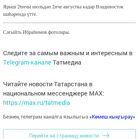
Ярыш 26нчы июльдән 2нче августка кадәр Владивосток
шәһәрендә үтте.
Сәгыйть Ибраһимов фотолары.
Следите за самым важным и интересным в
Telegram-канале
Татмедиа
Читайте новости Татарстана в
национальном мессенджере MАХ:
https://max.ru/tatmedia
Безнең телеграм каналга язылыгыз
«Көмеш кыңгырау»
Перейти на страницу новости