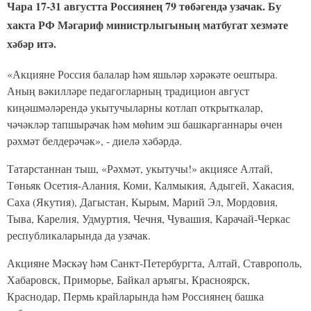
Чара 17-31 августта Россиянең 79 төбәгендә узачак. Бу
хакта РФ Мәгариф министрлыгының матбугат хезмәте
хәбәр итә.
«Акцияне Россия балалар һәм яшьләр хәрәкәте оештыра.
Аның вәкилләре педагогларның традицион август
киңәшмәләрендә укытучыларны котлап открыткалар,
чәчәкләр тапшырачак һәм мөһим эш башкарганнары өчен
рәхмәт белдерәчәк», - диелә хәбәрдә.
Татарстаннан тыш, «Рәхмәт, укытучы!» акциясе Алтай,
Төньяк Осетия-Алания, Коми, Калмыкия, Адыгей, Хакасия,
Саха (Якутия), Дагыстан, Кырым, Марий Эл, Мордовия,
Тыва, Карелия, Удмуртия, Чечня, Чувашия, Карачай-Черкас
республикаларында да узачак.
Акцияне Мәскәү һәм Санкт-Петербургта, Алтай, Ставрополь,
Хабаровск, Приморье, Байкал аръягы, Красноярск,
Краснодар, Пермь крайларында һәм Россиянең башка