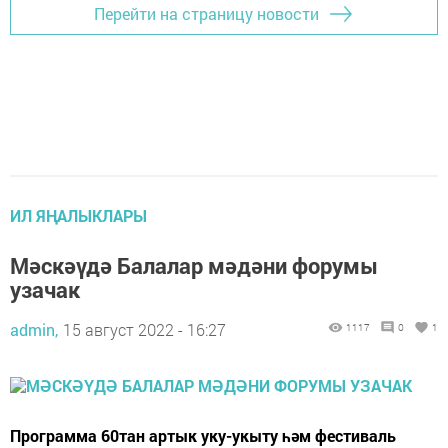
Перейти на страницу новости
ИЛ ЯҢАЛЫКЛАРЫ
Мәскәүдә Балалар мәдәни форумы
узачак
admin,
15 август 2022 - 16:27
1117
0
1
Программа 60тан артык уку-укыту һәм фестиваль