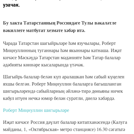
узачак.
Бу хакта Татарстанның Россиядәге Тулы вәкаләтле
вәкиллеге матбугат хезмәте хәбәр итә.
Чарада Татарстан шагыйрьләре һәм язучылары, Роберт
Миңнуллинның туганнары һәм якыннары катнаша. Иҗат
кичәсе Мәскәүдә Татарстан мәдәнияте һәм Татар балалар
әдәбияты көннәре кысаларында үтәчәк.
Шагыйрь балалар белән күп аралашкан һәм сабый күңелен
яхшы белгән. Роберт Миңнуллин балаларга багышланган
шигырьләрендә сабыйларның әйләнә-тирә дөньяны ничек
кабул итүен нечкә юмор белән сурәтли, диелә хәбәрдә.
Роберт Миңнуллин шигырьләре
Иҗат кичәсе Россия дәүләт балалар китапханәсендә (Калуга
мәйданы, 1, «Октябрьская» метро станциясе) 16.30 сәгатьтә