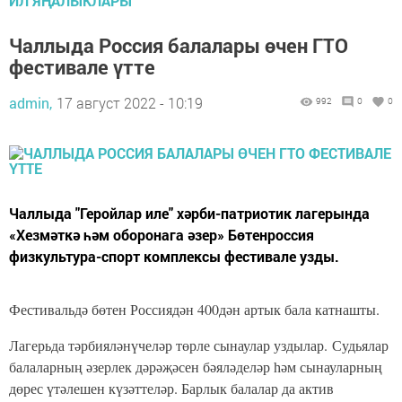
ИЛ ЯҢАЛЫКЛАРЫ
Чаллыда Россия балалары өчен ГТО
фестивале үтте
admin,
17 август 2022 - 10:19
992
0
0
Чаллыда "Геройлар иле" хәрби-патриотик лагерында
«Хезмәткә һәм оборонага әзер» Бөтенроссия
физкультура-спорт комплексы фестивале узды.
Фестивальдә бөтен Россиядән 400дән артык бала катнашты.
Лагерьда тәрбияләнүчеләр төрле сынаулар уздылар.
Судьялар
балаларның әзерлек дәрәҗәсен бәяләделәр һәм сынауларның
дөрес үтәлешен күзәттеләр. Барлык балалар да актив