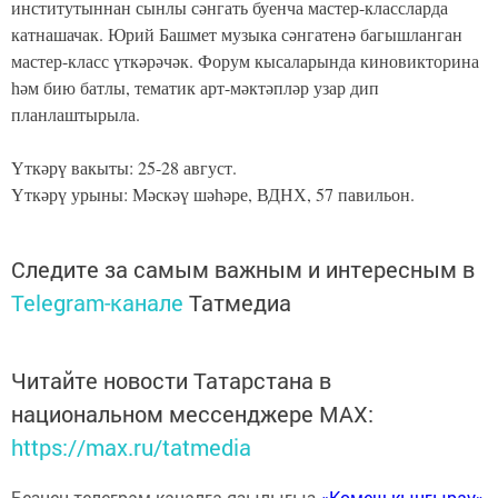
институтыннан сынлы сәнгать буенча мастер-классларда
катнашачак. Юрий Башмет музыка сәнгатенә багышланган
мастер-класс үткәрәчәк. Форум кысаларында киновикторина
һәм бию батлы, тематик арт-мәктәпләр узар дип
планлаштырыла.
Үткәрү вакыты: 25-28 август.
Үткәрү урыны: Мәскәү шәһәре, ВДНХ, 57 павильон.
Следите за самым важным и интересным в
Telegram-канале
Татмедиа
Читайте новости Татарстана в
национальном мессенджере MАХ:
https://max.ru/tatmedia
Безнең телеграм каналга язылыгыз
«Көмеш кыңгырау»