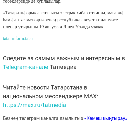
төбәкләрендә дә хупладылар.
«Татар-информ» агентлыгы элегрәк хәбәр иткәнчә, мәгариф
һәм фән хезмәткәрләренең республика август киңәшмәсе
пленар утырышы 19 августта Яшел Үзәндә узачак.
tatar-inform.tatar
Следите за самым важным и интересным в
Telegram-канале
Татмедиа
Читайте новости Татарстана в
национальном мессенджере MАХ:
https://max.ru/tatmedia
Безнең телеграм каналга язылыгыз
«Көмеш кыңгырау»