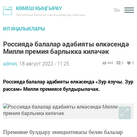
КӨМЕШ КЫҢГЫРАУ
16+
Республика балалар һәм яшүсмерләр газетасы
ИЛ ЯҢАЛЫКЛАРЫ
Россиядә балалар әдәбияты өлкәсендә
Милли премия барлыкка киләчәк
admin,
18 август 2022 - 11:25
983
0
0
Россиядә балалар әдәбияты өлкәсендә «Зур язучы. Зур
рәссам» Милли премиясе булдырылачак.
Премияне булдыру инициативасы белән балалар