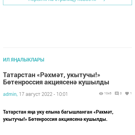
ИЛ ЯҢАЛЫКЛАРЫ
Татарстан «Рәхмәт, укытучы!»
Бөтенроссия акциясенә кушылды
admin,
17 август 2022 - 10:01
1045
0
1
Татарстан яңа уку елына багышланган «Рәхмәт,
укытучы!» Бөтенроссия акциясенә кушылды.