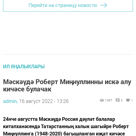
Перейти на страницу новости
ИЛ ЯҢАЛЫКЛАРЫ
Мәскәүдә Роберт Миңнуллинны искә алу
кичәсе булачак
admin,
16 август 2022 - 13:26
1067
0
1
24нче августта Мәскәүдә Россия дәүләт балалар
китапханәсендә Татарстанның халык шагыйре Роберт
Миңнуллинга (1948-2020) багышланган иҗат кичәсе