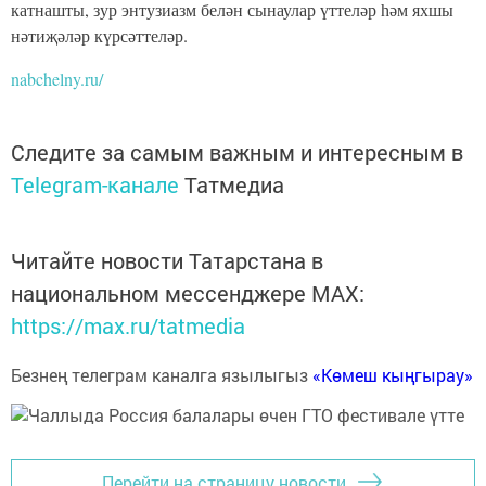
катнашты, зур энтузиазм белән сынаулар үттеләр һәм яхшы
нәтиҗәләр күрсәттеләр.
nabchelny.ru/
Следите за самым важным и интересным в
Telegram-канале
Татмедиа
Читайте новости Татарстана в
национальном мессенджере MАХ:
https://max.ru/tatmedia
Безнең телеграм каналга язылыгыз
«Көмеш кыңгырау»
Перейти на страницу новости