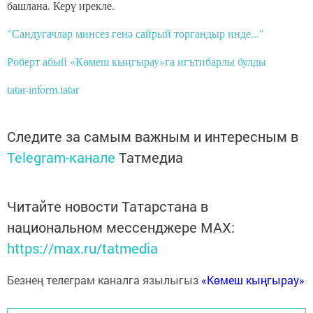
башлана. Керү ирекле.
"Сандугачлар минсез генә сайрый торгандыр инде..."
Роберт абый «Көмеш кыңгырау»га игътибарлы булды
tatar-inform.tatar
Следите за самым важным и интересным в
Telegram-канале
Татмедиа
Читайте новости Татарстана в
национальном мессенджере MАХ:
https://max.ru/tatmedia
Безнең телеграм каналга язылыгыз
«Көмеш кыңгырау»