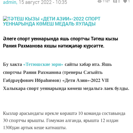
admin,
15 август 2022 - 10:35
1167
0
1
Әлеге спорт уеннарында яшь спортчы Тәтеш кызы
Рания Рахманова яхшы нәтиҗәләр күрсәтте.
Бу хакта
«Тетюшские зори»
сайты хәбәр итә. Яшь
спортчы Рания Рахманова (тренеры Сәгыйть
Габдрәүфович Ибраһимов) «Дети Азии»-2022 VII
Халыкара спорт уеннарында көмеш медальгә лаек булды.
Кызлар арасындагы ирекле көрәштә 10 команда составында
30 спортчы ярышты. Гомумән алганда, ярышта 12 ил­дән
1300дән ар­тык кеше ­катнашты.