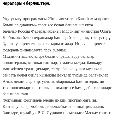
чараларын берләштерә.
Уку-укыту программасы 25нче августта «Бала һәм мәдәният.
Буыннар диалогы» сессиясе белән башланып китә.
Балалар Россия Федерациясенең Мәдәният министры Ольга
Любимова белән очрашалар һәм аңа балалар иҗатын үстерү
буенча үз проектларын тәкъдим итәләр. Иң яхшы проект
федераль финанслауга лаек булачак.
Мәдәният эшлеклеләре белән очрашуларда балалар
волонтерлык, кинокастинглар, заманча медиа, башкару
мәктәбенең традицияләре, театр, башкару һәм музыкаль
сәнгать белән бәйле кызыклы фактлар турында беләчәкләр.
Ачык лекцияләр виртуаль чынбарлыкка һәм интерактив
технологияләргә, авторлык анимациясе һәм әдәби трендларга
багышланачак.
Форумның фестиваль өлеше дә киң программага ия.
Катнашучылар мобиль фильммейкинг, анимация, халык
биюләре, шулай ук В.И. Суриков исемендәге Мәскәү сәнгать