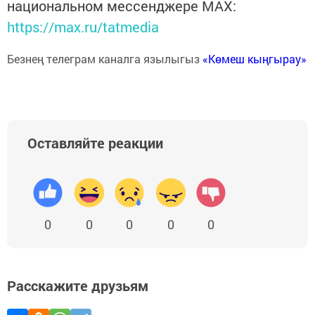
национальном мессенджере MАХ:
https://max.ru/tatmedia
Безнең телеграм каналга язылыгыз
«Көмеш кыңгырау»
Оставляйте реакции
0
0
0
0
0
Расскажите друзьям