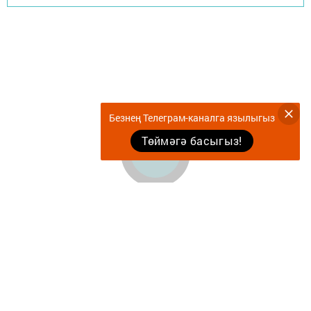
Безнең Телеграм-каналга язылыгыз
Төймәгә басыгыз!
Документлар
Җырларыбыз