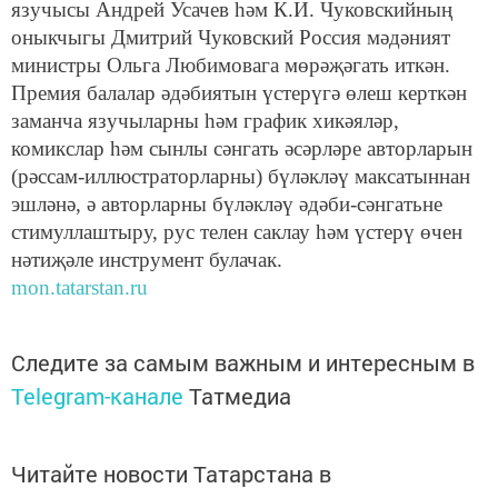
язучысы Андрей Усачев һәм К.И. Чуковскийның
оныкчыгы Дмитрий Чуковский Россия мәдәният
министры Ольга Любимовага мөрәҗәгать иткән.
Премия балалар әдәбиятын үстерүгә өлеш керткән
заманча язучыларны һәм график хикәяләр,
комикслар һәм сынлы сәнгать әсәрләре авторларын
(рәссам-иллюстраторларны) бүләкләү максатыннан
эшләнә, ә авторларны бүләкләү әдәби-сәнгатьне
стимуллаштыру, рус телен саклау һәм үстерү өчен
нәтиҗәле инструмент булачак.
mon.tatarstan.ru
Следите за самым важным и интересным в
Telegram-канале
Татмедиа
Читайте новости Татарстана в