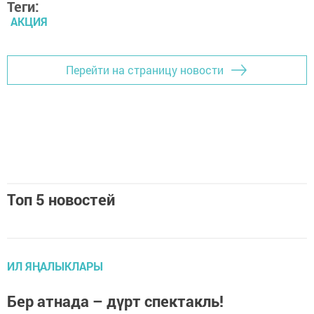
Теги:
АКЦИЯ
Перейти на страницу новости
Топ 5 новостей
ИЛ ЯҢАЛЫКЛАРЫ
Бер ат­на­да – дүрт спек­такль!