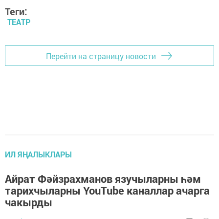
Теги:
ТЕАТР
Перейти на страницу новости
ИЛ ЯҢАЛЫКЛАРЫ
Айрат Фәйзрахманов язучыларны һәм
тарихчыларны YouTube каналлар ачарга
чакырды