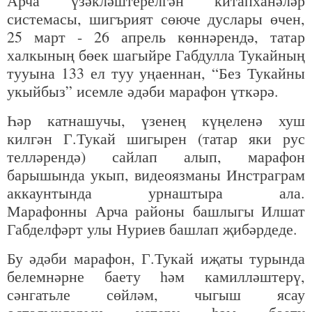
Арча үзәкләштерелгән китапханәләр
системасы, шигърият сөюче дуслары өчен,
25 март - 26 апрель көннәрендә, татар
халкының бөек шагыйре Габдулла Тукайның
тууына 133 ел туу уңаеннан, “Без Тукайны
укыйбыз” исемле әдәби марафон үткәрә.
Һәр катнашучы, үзенең күңеленә хуш
килгән Г.Тукай шигырен (татар яки рус
телләрендә) сайлап алып, марафон
барышында укып, видеоязманы Инстраграм
аккаунтында урнаштыра ала.
Марафонны Арча районы башлыгы Илшат
Габделфәрт улы Нуриев башлап җибәрдеде.
Бу әдәби марафон, Г.Тукай иҗаты турында
белемнәрне баету һәм камилләштерү,
сәнгатьле сөйләм, чыгыш ясау