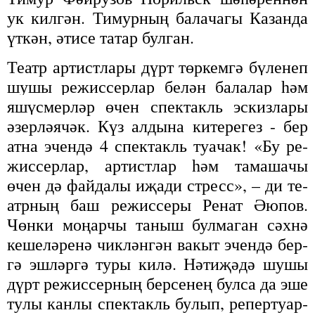
ук кил­гән. Ти­мур­ның ба­ла­ча­гы Ка­зан­да
үт­кән, әти­се та­тар бул­ган.
Те­атр ар­тист­ла­ры дүрт төр­кем­гә бү­ле­неп
шу­шы ре­жис­сер­лар бе­лән
ба­ла­лар һәм
яшүс­мер­ләр өчен спек­такль эс­киз­ла­ры
әзер­лә­я­чәк
. Күз ал­ды­на ки­те­ре­гез - бер
ат­на эчен­дә 4 спек­такль ту­а­чак! «Бу ре­
жис­сер­лар, ар­тист­лар һәм та­ма­ша­чы
өчен дә фай­да­лы иҗа­ди ст­ресс», – ди те­
атр­ның баш ре­жис­се­ры Ре­нат Әю­пов.
Чөн­ки мо­ңар­чы та­ныш бул­ма­ган сәх­нә
ке­ше­лә­ре­нә чик­лән­гән ва­кыт эчен­дә бер­
гә эш­ләр­гә ту­ры ки­лә. Нә­ти­җә­дә шу­шы
дүрт ре­жис­сер­ның бер­се­нең бул­са да эше
ту­лы кан­лы спек­такль бу­лып, ре­пер­ту­ар­