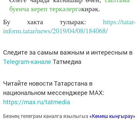
буенча кереп теркәлергә
кирәк.
Бу хакта тулырак:
https://tatar-
inform.tatar/news/2019/04/08/184068/
Следите за самым важным и интересным в
Telegram-канале
Татмедиа
Читайте новости Татарстана в
национальном мессенджере MАХ:
https://max.ru/tatmedia
Безнең телеграм каналга язылыгыз
«Көмеш кыңгырау»