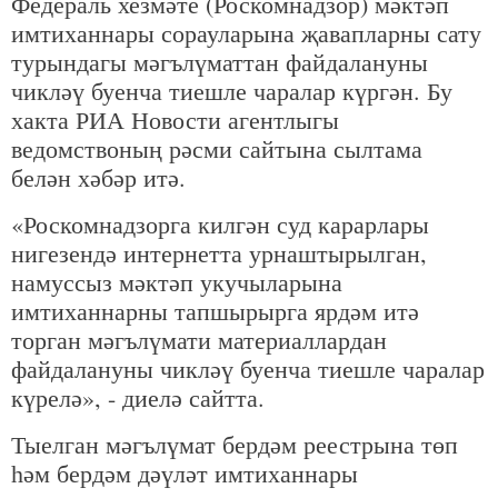
Федераль хезмәте (Роскомнадзор) мәктәп
имтиханнары сорауларына җавапларны сату
турындагы мәгълүматтан файдалануны
чикләү буенча тиешле чаралар күргән. Бу
хакта РИА Новости агентлыгы
ведомствоның рәсми сайтына сылтама
белән хәбәр итә.
«Роскомнадзорга килгән суд карарлары
нигезендә интернетта урнаштырылган,
намуссыз мәктәп укучыларына
имтиханнарны тапшырырга ярдәм итә
торган мәгълүмати материаллардан
файдалануны чикләү буенча тиешле чаралар
күрелә», - диелә сайтта.
Тыелган мәгълүмат бердәм реестрына төп
һәм бердәм дәүләт имтиханнары