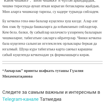
“Каюм чишмәсе”, “Биби чишмәсе”н чүптән арындырдык,
чишмә тирәсендә аунап яткан корыган ботакларны җыйдык.
Мин аларга чишмәләр тарихы, су кадере турында сөйләдем.
Бу кечкенә генә өмә балалар күңеленә хуш килде. Алар әле
бик озак бу турыда башкаларга да илһамланып сөйләделәр.
Кем белә, бәлки, бу сабыйлар киләчәктә үзләренең балаларын
чишмәләрне, табигатьне сакларга өйрәтерләр. Чөнки кечкенә
бала күңеленә салынган игелеклелек орлыклары беркая да
югалмый. Шуңа күрә табигатькә карта сакчыл карашны
сабый күңелендә кечкенәдән үк формалашырга кирәк.
“Акчарлак” приюты шәфкать туташы Гүзәлия
Мөхәммәтҗанова
Следите за самым важным и интересным в
Telegram-канале
Татмедиа