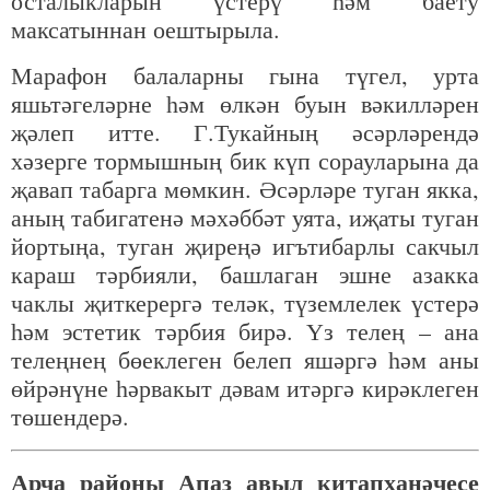
осталыкларын үстерү һәм баету
максатыннан оештырыла.
Марафон балаларны гына түгел, урта
яшьтәгеләрне һәм өлкән буын вәкилләрен
җәлеп итте. Г.Тукайның әсәрләрендә
хәзерге тормышның бик күп сорауларына да
җавап табарга мөмкин. Әсәрләре туган якка,
аның табигатенә мәхәббәт уята, иҗаты туган
йортыңа, туган җиреңә игътибарлы сакчыл
караш тәрбияли, башлаган эшне азакка
чаклы җиткерергә теләк, түземлелек үстерә
һәм эстетик тәрбия бирә. Үз телең – ана
телеңнең бөеклеген белеп яшәргә һәм аны
өйрәнүне һәрвакыт дәвам итәргә кирәклеген
төшендерә.
Арча районы Апаз авыл китапханәчесе