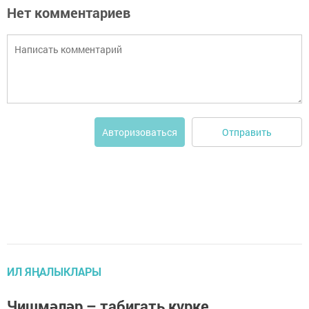
Нет комментариев
Отправить
Авторизоваться
ИЛ ЯҢАЛЫКЛАРЫ
Чишмәләр – табигать күрке