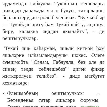
ярдәмендә Габдулла Тукайның кешеләргә
никадәр дәрәҗәдә якын булуы, татарларны
берләштерүдәге роле беленәчәк. “Бу чылбыр
— Тукайдан китү һәм Тукай кайту, аңа кул
бирү, халыкка яңадан якынайту”, - ди
оештыручылар.
“Тукай яшь каһарман, яшьли киткән һәм
яшьләрне илһамландыручы шәхес. Әлеге
флешмобта “Сәлам, Габдулла, без әле дә
синең телдә сөйләшәбез” дигән фикер
җиткерелүен телибез”, - диде матбугат
хезмәткәре.
Флешмобның оештыручысы –
Бөтендөнья татар яшьләре форумы.
Әлеге чарада катнашыр өчен,
сылтама