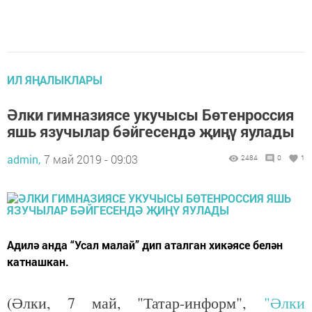
ИЛ ЯҢАЛЫКЛАРЫ
Әлки гимназиясе укучысы Бөтенроссия
яшь язучылар бәйгесендә җиңү яулады
admin,
7 май 2019 - 09:03
2484
0
1
Адилә анда “Усал малай” дип аталган хикәясе белән
катнашкан.
(Әлки, 7 май, "Татар-информ",
"Әлки