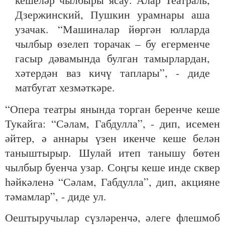
Дзержинский, Пушкин урамнары аша
узачак. “Машиналар йөргән юлларда
чылбыр өзелеп торачак – бу егерменче
гасыр дәвамында булган тамырлардан,
хәтердән ваз кичү таплары”, - диде
матбугат хезмәткәре.
“Опера театры янында торган беренче кеше
Тукайга: “Сәлам, Габдулла”, - дип, исемен
әйтер, ә аннары үзен икенче кеше белән
таныштырыр. Шулай итеп танышу бөтен
чылбыр буенча узар. Соңгы кеше инде сквер
һәйкәленә “Сәлам, Габдулла”, дип, акцияне
тәмамлар”, - диде ул.
Оештыручылар сүзләренчә, әлеге флешмоб