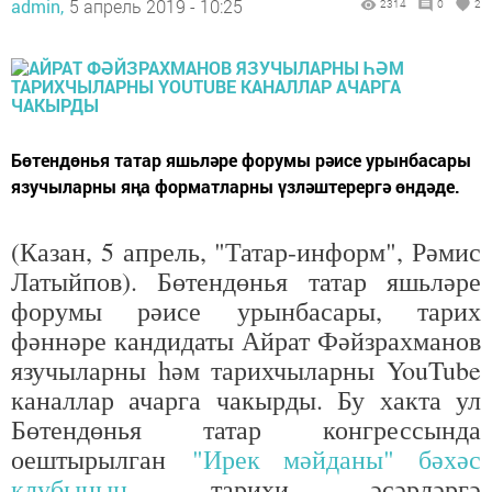
admin,
5 апрель 2019 - 10:25
2314
0
2
Бөтендөнья татар яшьләре форумы рәисе урынбасары
язучыларны яңа форматларны үзләштерергә өндәде.
(Казан, 5 апрель, "Татар-информ", Рәмис
Латыйпов). Бөтендөнья татар яшьләре
форумы рәисе урынбасары, тарих
фәннәре кандидаты Айрат Фәйзрахманов
язучыларны һәм тарихчыларны YouTube
каналлар ачарга чакырды. Бу хакта ул
Бөтендөнья татар конгрессында
оештырылган
"Ирек мәйданы" бәхәс
клубының
тарихи әсәрләргә