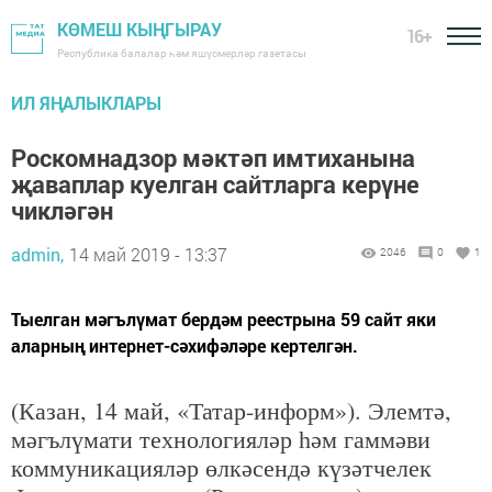
КӨМЕШ КЫҢГЫРАУ
16+
Республика балалар һәм яшүсмерләр газетасы
ИЛ ЯҢАЛЫКЛАРЫ
Роскомнадзор мәктәп имтиханына
җаваплар куелган сайтларга керүне
чикләгән
admin,
14 май 2019 - 13:37
2046
0
1
Тыелган мәгълүмат бердәм реестрына 59 сайт яки
аларның интернет-сәхифәләре кертелгән.
(Казан, 14 май, «Татар-информ»). Элемтә,
мәгълүмати технологияләр һәм гаммәви
коммуникацияләр өлкәсендә күзәтчелек