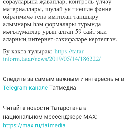
сорауларына җаваплар, контроль-үлчәү
материаллары, шулай ук тиешле фәнне
өйрәнмичә генә имтихан тапшыру
алымнары һәм формалары турында
мәгълүматлар урын алган 59 сайт яки
аларның интернет-сәхифәләре кертелгән.
Бу хакта тулырак:
https://tatar-
inform.tatar/news/2019/05/14/186222/
Следите за самым важным и интересным в
Telegram-канале
Татмедиа
Читайте новости Татарстана в
национальном мессенджере MАХ:
https://max.ru/tatmedia