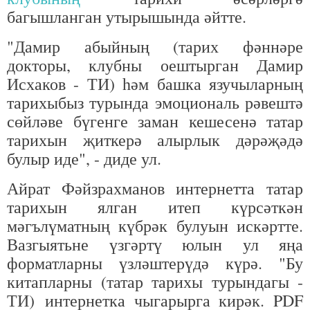
багышланган утырышында әйтте.
"Дамир абыйның (тарих фәннәре
докторы, клубны оештырган Дамир
Исхаков - ТИ) һәм башка язучыларның
тарихыбыз турында эмоциональ рәвештә
сөйләве бүгенге заман кешесенә татар
тарихын җиткерә алырлык дәрәҗәдә
булыр иде", - диде ул.
Айрат Фәйзрахманов интернетта татар
тарихын ялган итеп күрсәткән
мәгълүматның күбрәк булуын искәртте.
Вазгыятьне үзгәртү юлын ул яңа
форматларны үзләштерүдә күрә. "Бу
китапларны (татар тарихы турындагы -
ТИ) интернетка чыгарырга кирәк. PDF