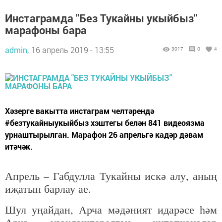
Инстаграмда "Без Тукайны укыйбыз"
марафоны бара
admin,
16 апрель 2019 - 13:55
3017
0
4
Хәзерге вакытта инстаграм челтәрендә
#безтукайныукыйбыз хэштегы белән 841 видеоязма
урнаштырылган. Марафон 26 апрельгә кадәр дәвам
итәчәк.
Апрель – Габдулла Тукайны искә алу, аның
иҗатын барлау ае.
Шул уңайдан, Арча мәдәният идарәсе һәм