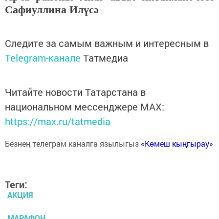
Сафиуллина Илүсә
Следите за самым важным и интересным в
Telegram-канале
Татмедиа
Читайте новости Татарстана в
национальном мессенджере MАХ:
https://max.ru/tatmedia
Безнең телеграм каналга язылыгыз
«Көмеш кыңгырау»
Теги:
АКЦИЯ
МАРАФОН