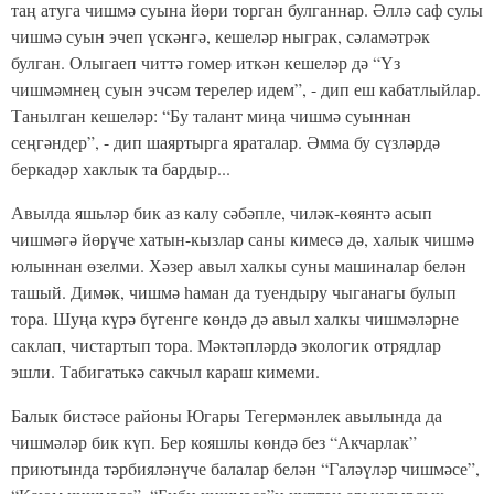
таң атуга чишмә суына йөри торган булганнар. Әллә саф сулы
чишмә суын эчеп үскәнгә, кешеләр ныграк, сәламәтрәк
булган. Олыгаеп читтә гомер иткән кешеләр дә “Үз
чишмәмнең суын эчсәм терелер идем”, - дип еш кабатлыйлар.
Танылган кешеләр: “Бу талант миңа чишмә суыннан
сеңгәндер”, - дип шаяртырга яраталар. Әмма бу сүзләрдә
беркадәр хаклык та бардыр...
Авылда яшьләр бик аз калу сәбәпле, чиләк-көянтә асып
чишмәгә йөрүче хатын-кызлар саны кимесә дә, халык чишмә
юлыннан өзелми. Хәзер авыл халкы суны машиналар белән
ташый. Димәк, чишмә һаман да туендыру чыганагы булып
тора. Шуңа күрә бүгенге көндә дә авыл халкы чишмәләрне
саклап, чистартып тора. Мәктәпләрдә экологик отрядлар
эшли. Табигатькә сакчыл караш кимеми.
Балык бистәсе районы Югары Тегермәнлек авылында да
чишмәләр бик күп. Бер кояшлы көндә без “Акчарлак”
приютында тәрбияләнүче балалар белән “Галәүләр чишмәсе”,