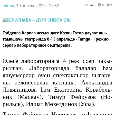
admin,
10 апрель 2019 - 10:32
2441
0
1
Габ­дул­ла Ка­ри­ев исе­мен­дә­ге Ка­зан Та­тар дәү­ләт яшь
та­ма­ша­чы те­ат­рын­да 8-13 ап­рель­дә «Tamga» I ре­жис­
сер­лар ла­бо­ра­то­ри­я­се оеш­ты­ры­ла.
Әле­ге ла­бо­ра­то­ри­я­гә 4 ре­жис­сер ча­кы­
рыл­ган.
Ла­бо­ра­то­ри­я­дә ба­ла­лар һәм
яшүс­мер­ләр өчен спек­такль­ләр чы­га­ру­
чы ре­жис­сер­лар кат­на­ша: Алек­санд­ра
Ло­вян­ни­ко­ва һәм Ека­те­ри­на Ко­ра­бель­
ник (Мәс­кәү), Ти­мур Фәй­ру­зов (Но­
рильск), Ил­шат Мө­хет­ди­нов (Уфа).
Ти­мур Фәй­ру­зов Но­рильск шә­һә­рен­нән