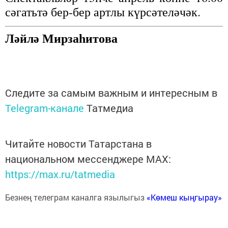
сә­гать­тә бер-бер арт­лы күр­сә­те­лә­чәк.
Ләй­лә Мир­за­һи­то­ва
Следите за самым важным и интересным в
Telegram-канале
Татмедиа
Читайте новости Татарстана в
национальном мессенджере MАХ:
https://max.ru/tatmedia
Безнең телеграм каналга язылыгыз
«Көмеш кыңгырау»