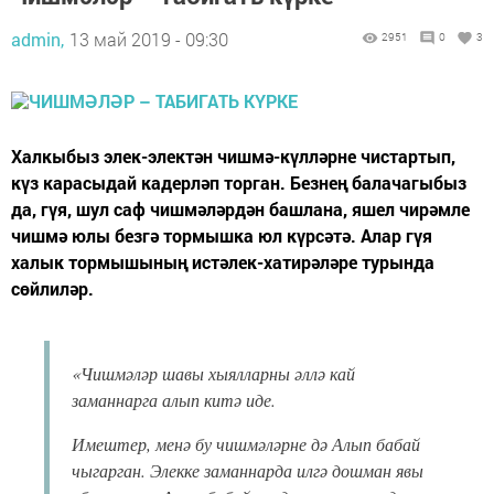
admin,
13 май 2019 - 09:30
2951
0
3
Халкыбыз элек-электән чишмә-күлләрне чистартып,
күз карасыдай кадерләп торган. Безнең балачагыбыз
да, гүя, шул саф чишмәләрдән башлана, яшел чирәмле
чишмә юлы безгә тормышка юл күрсәтә. Алар гүя
халык тормышының истәлек-хатирәләре турында
сөйлиләр.
«Чишмәләр шавы хыялларны әллә кай
заманнарга алып китә иде.
Имештер, менә бу чишмәләрне дә Алып бабай
чыгарган. Элекке заманнарда илгә дошман явы