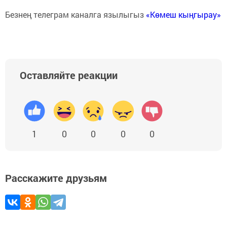
Безнең телеграм каналга язылыгыз
«Көмеш кыңгырау»
Оставляйте реакции
1
0
0
0
0
Расскажите друзьям