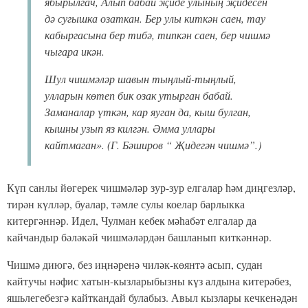
ябырылгач, Алып бабай җиде улының җидесен
дә сугышка озаткан. Бер улы киткән саен, тау
кабыргасына бер тибә, типкән саен, бер чишмә
чыгара икән.
Шул чишмәләр шавын тыңлый-тыңлый,
улларын көтеп бик озак утырган бабай.
Заманалар үткән, кар яуган да, кыш булган,
кышны узып яз килгән. Әмма уллары
кайтмаган». (Г. Бәширов “ Җидегән чишмә”.)
Күп санлы йөгерек чишмәләр зур-зур елгалар һәм диңгезләр,
тирән күлләр, буалар, тәмле сулы коелар барлыкка
китергәннәр. Идел, Чулман кебек мәһабәт елгалар да
кайчандыр бәләкәй чишмәләрдән башланып киткәннәр.
Чишмә диюгә, без иңнәренә чиләк-көянтә асып, судан
кайтучы нәфис хатын-кызларыбызны күз алдына китерәбез,
яшьлегебезгә кайткандай булабыз. Авыл кызлары кечкенәдән