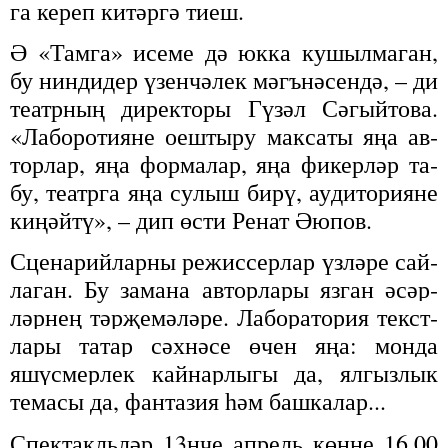
га ке­реп ки­тәр­гә ти­еш.
Ә «Там­га» исе­ме дә юк­ка ку­шыл­ма­ган,
бу нин­ди­дер үзен­чә­лек мәгъ­нә­сен­дә, – ди
те­атр­ның ди­рек­то­ры Гү­зәл Сә­гый­то­ва.
«Ла­бо­ро­ти­я­не оеш­ты­ру мак­са­ты яңа ав­
тор­лар, яңа фор­ма­лар, яңа фи­кер­ләр та­
бу, те­атр­га яңа су­лыш би­рү, ау­ди­то­ри­я­не
ки­ңәй­тү», – дип өс­ти Ре­нат Әю­пов.
Сце­на­рий­лар­ны ре­жис­сер­лар үз­лә­ре сай­
ла­ган. Бу за­ма­на ав­тор­ла­ры яз­ган әсәр­
ләр­нең тәр­җе­мә­лә­ре.
Ла­бо­ра­то­рия текст­
ла­ры та­тар сәх­нә­се өчен яңа: мон­да
яшүс­мер­лек кай­нар­лы­гы да, ял­гыз­лык
те­ма­сы да, фан­та­зия һәм баш­ка­лар...
Спек­такль­ләр 13нче ап­рель көн­не 16.00