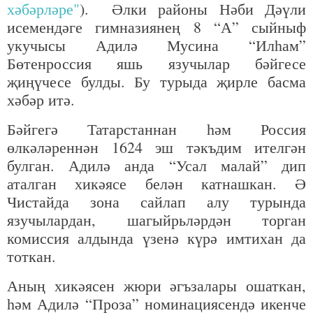
хәбәрләре"
). Әлки районы Нәби Дәүли
исемендәге гимназиянең 8 “А” сыйныф
укучысы Адилә Мусина “Илһам”
Бөтенроссия яшь язучылар бәйгесе
җиңүчесе булды. Бу турыда җирле басма
хәбәр итә.
Бәйгегә Татарстаннан һәм Россия
өлкәләреннән 1624 эш тәкъдим ителгән
булган. Адилә анда “Усал малай” дип
аталган хикәясе белән катнашкан. Ә
Чистайда зона сайлап алу турында
язучылардан, шагыйрьләрдән торган
комиссия алдында үзенә күрә имтихан да
тоткан.
Аның хикәясен жюри әгъзалары ошаткан,
һәм Адилә “Проза” номинациясендә икенче