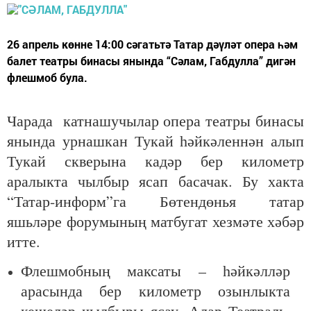
26 апрель көнне 14:00 сәгатьтә Татар дәүләт опера һәм
балет театры бинасы янында “Сәлам, Габдулла” дигән
флешмоб була.
Чарада катнашучылар опера театры бинасы
янында урнашкан Тукай һәйкәленнән алып
Тукай скверына кадәр бер километр
аралыкта чылбыр ясап басачак. Бу хакта
“Татар-информ”га Бөтендөнья татар
яшьләре форумының матбугат хезмәте хәбәр
итте.
Флешмобның максаты – һәйкәлләр
арасында бер километр озынлыкта
кешеләр чылбыры ясау. Алар Театраль,