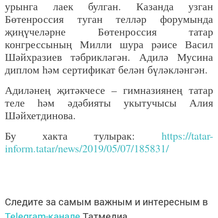
урынга лаек булган. Казанда узган
Бөтенроссия туган телләр форумында
җиңүчеләрне Бөтенроссия татар
конгрессының Милли шура рәисе Васил
Шәйхразиев тәбрикләгән. Адилә Мусина
диплом һәм сертификат белән бүләкләнгән.
Адиләнең җитәкчесе – гимназиянең татар
теле һәм әдәбияты укытучысы Алия
Шәйхетдинова.
Бу хакта тулырак:
https://tatar-
inform.tatar/news/2019/05/07/185831/
Следите за самым важным и интересным в
Telegram-канале
Татмедиа