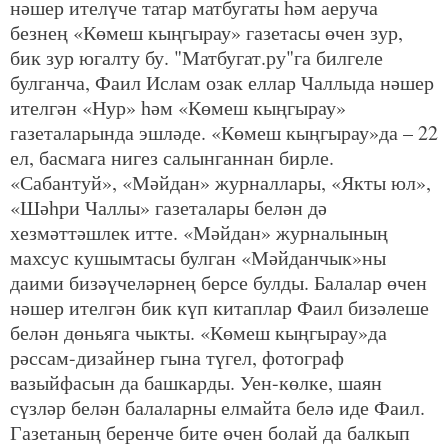
нәшер ителүче татар матбугаты һәм аеруча
безнең «Көмеш кыңгырау» газетасы өчен зур,
бик зур югалту бу. "Матбугат.ру"га билгеле
булганча, Фаил Ислам озак еллар Чаллыда нәшер
ителгән «Нур» һәм «Көмеш кыңгырау»
газеталарында эшләде. «Көмеш кыңгырау»да – 22
ел, басмага нигез салынганнан бирле.
«Сабантуй», «Мәйдан» журналлары, «Якты юл»,
«Шәһри Чаллы» газеталары белән дә
хезмәттәшлек итте. «Мәйдан» журналының
махсус кушымтасы булган «Мәйданчык»ны
даими бизәүчеләрнең берсе булды. Балалар өчен
нәшер ителгән бик күп китаплар Фаил бизәлеше
белән дөньяга чыкты. «Көмеш кыңгырау»да
рәссам-дизайнер гына түгел, фотограф
вазыйфасын да башкарды. Уен-көлке, шаян
сүзләр белән балаларны елмайта белә иде Фаил.
Газетаның беренче бите өчен болай да балкып