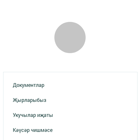
Документлар
Җырларыбыз
Укучылар иҗаты
Кәүсәр чишмәсе