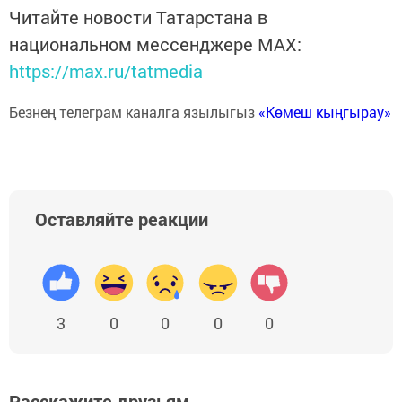
Читайте новости Татарстана в
национальном мессенджере MАХ:
https://max.ru/tatmedia
Безнең телеграм каналга язылыгыз
«Көмеш кыңгырау»
Оставляйте реакции
3
0
0
0
0
Расскажите друзьям