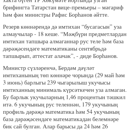
брифингта Татарстан вице-премьеры – мәгариф
һәм фән министры Рафис Борһанов әйтте.
Резерв көннәрендә дә имтихан “бусагасын” уза
алмаучылар - 18 кеше. “Мәҗбүри предметлардан
имтихан тапшыра алмаганнар рус теле һәм база
дәрәҗәсендәге математиканы сентябрьдә
тапшырып, аттестат алачак”, - диде Борһанов.
Министр сүзләренчә, Бердәм дәүләт
имтиханының төп көннәре чорында (29 май һәм
3 июнь) барлыгы 239 чыгарылыш укучысы
имтиханның минималь күрсәткечен уза алмаган.
Бу барлык укучыларның 1,46 процентын тәшкил
итә. 6 укучының рус теленнән, 179 укучының
профиль дәрәҗә математика һәм 54 укучының
база дәрәҗәсендәге математикадан белемнәре
бик сай булган. Алар барысы да 24 һәм 26