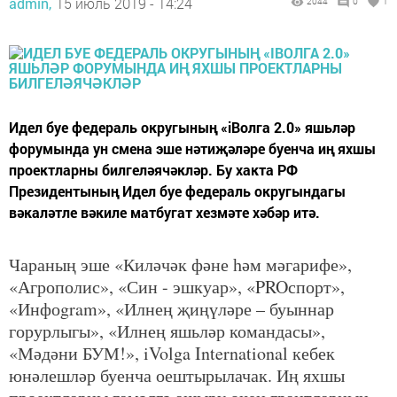
admin,
15 июль 2019 - 14:24
2044
0
1
Идел буе федераль округының «iВолга 2.0» яшьләр
форумында ун смена эше нәтиҗәләре буенча иң яхшы
проектларны билгеләячәкләр. Бу хакта РФ
Президентының Идел буе федераль округындагы
вәкаләтле вәкиле матбугат хезмәте хәбәр итә.
Чараның эше «Киләчәк фәне һәм мәгарифе»,
«Агрополис», «Син - эшкуар», «PROспорт»,
«Инфоgram», «Илнең җиңүләре – буыннар
горурлыгы», «Илнең яшьләр командасы»,
«Мәдәни БУМ!», iVolga International кебек
юнәлешләр буенча оештырылачак. Иң яхшы