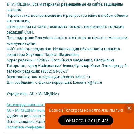
© ТАТМЕДИА. Все материалы, размещенные на сайте, защищены
законом.
Перепечатка, воспроизведение и распространение в любом объеме
информации,
размещенной на сайте, возможна только с письменного согласия
редакций СМИ.
При поддержке Республиканского агентства по печати и массовым
коммуникациям.
ФИО главного редактора: Исполняющий обязанности главного
редактора Яруллина Лариса Шамилевна
Адрес редакции: 423827, Российская Федерация, Республика
Татарстан, город Набережные Челны, бульвар Юных Ленинцев, д. 9.
Телефон редакции: (8552) 54-00-27
Электронная почта редакции: komesh_k@list.ru
Для сообщения о фактах коррупции: komesh_k@list.ru
Учредитель: АО «ТАТМЕДИА»
Антикоррупционная политика
Безнең Телеграм-каналга язылыгыз
АО «ТАТМЕДИА» использует «cookie»
для персонализации сервисов и
удобства пользователей сайтом.
Төймәгә басыгыз!
Использование «cookie» можно отменить в настройках браузера.
Политика конфиденциальности