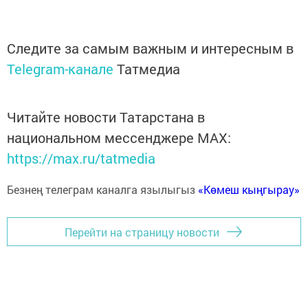
Следите за самым важным и интересным в
Telegram-канале
Татмедиа
Читайте новости Татарстана в
национальном мессенджере MАХ:
https://max.ru/tatmedia
Безнең телеграм каналга язылыгыз
«Көмеш кыңгырау»
Перейти на страницу новости