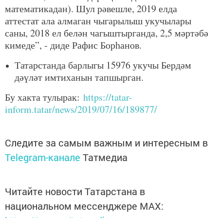
математикадан). Шул рәвешле, 2019 елда
аттестат ала алмаган чыгарылыш укучылары
саны, 2018 ел белән чагыштырганда, 2,5 мәртәбә
кимеде”, - диде Рафис Борһанов.
Татарстанда барлыгы 15976 укучы Бердәм
дәүләт имтиханын тапшырган.
Бу хакта тулырак:
https://tatar-
inform.tatar/news/2019/07/16/189877/
Следите за самым важным и интересным в
Telegram-канале
Татмедиа
Читайте новости Татарстана в
национальном мессенджере MАХ: