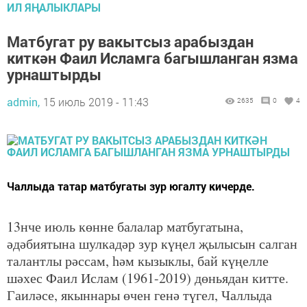
ИЛ ЯҢАЛЫКЛАРЫ
Матбугат ру вакытсыз арабыздан
киткән Фаил Исламга багышланган язма
урнаштырды
admin,
15 июль 2019 - 11:43
2635
0
4
Чаллыда татар матбугаты зур югалту кичерде.
13нче июль көнне балалар матбугатына,
әдәбиятына шулкадәр зур күңел җылысын салган
талантлы рәссам, һәм кызыклы, бай күңелле
шәхес Фаил Ислам (1961-2019) дөньядан китте.
Гаиләсе, якыннары өчен генә түгел, Чаллыда