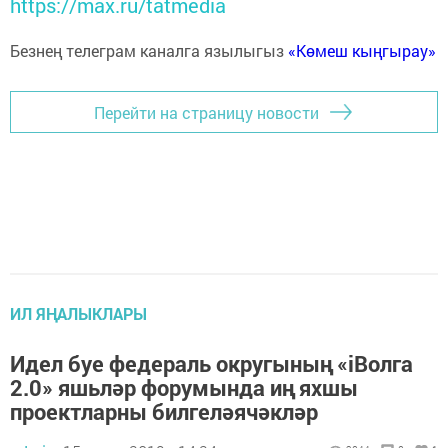
https://max.ru/tatmedia
Безнең телеграм каналга язылыгыз
«Көмеш кыңгырау»
Перейти на страницу новости
ИЛ ЯҢАЛЫКЛАРЫ
Идел буе федераль округының «iВолга
2.0» яшьләр форумында иң яхшы
проектларны билгеләячәкләр