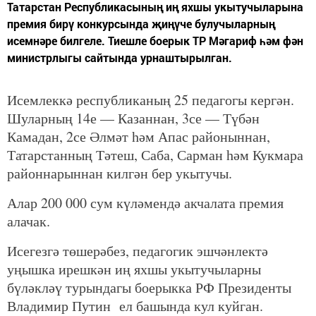
Татарстан Республикасының иң яхшы укытучыларына
премия бирү конкурсында җиңүче булучыларның
исемнәре билгеле. Тиешле боерык ТР Мәгариф һәм фән
министрлыгы сайтында урнаштырылган.
Исемлеккә республиканың 25 педагогы кергән.
Шуларның 14е — Казаннан, 3се — Түбән
Камадан, 2се Әлмәт һәм Апас районыннан,
Татарстанның Тәтеш, Саба, Сарман һәм Кукмара
районнарыннан килгән бер укытучы.
Алар 200 000 сум күләмендә акчалата премия
алачак.
Исегезгә төшерәбез, педагогик эшчәнлектә
уңышка ирешкән иң яхшы укытучыларны
бүләкләү турындагы боерыкка РФ Президенты
Владимир Путин ел башында кул куйган.