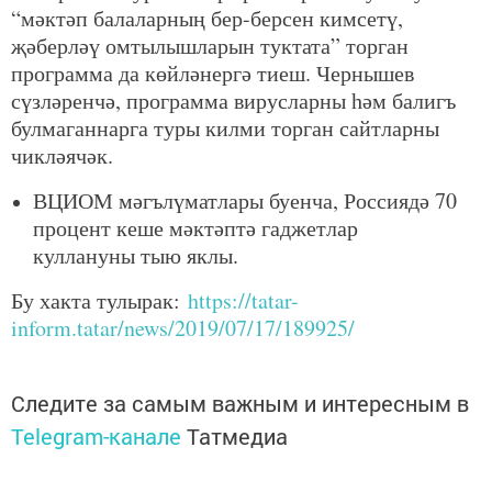
“мәктәп балаларның бер-берсен кимсетү,
җәберләү омтылышларын туктата” торган
программа да көйләнергә тиеш. Чернышев
сүзләренчә, программа вирусларны һәм балигъ
булмаганнарга туры килми торган сайтларны
чикләячәк.
ВЦИОМ мәгълүматлары буенча, Россиядә 70
процент кеше мәктәптә гаджетлар
куллануны тыю яклы.
Бу хакта тулырак:
https://tatar-
inform.tatar/news/2019/07/17/189925/
Следите за самым важным и интересным в
Telegram-канале
Татмедиа