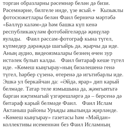
торган образларны рәсемнәр белән дә бизи.
Рәсемнәрне, билгеле инде, үзе ясый.+ Кызыклы
фотосюжетлары белән Фаил берничә мәртәбә
«Бәллүр каләм»дә һәм башка күп кенә
республикакүләм фотобәйгеләрдә җиңүләр
яулады. Фаил рәссам-фотограф кына түгел,
күпмедер дәрәҗәдә шагыйрь дә, җырчы да иде.
Аның аудио, видеоязмалары безнең өчен зур
истәлек булып калды. Фаил битараф кеше түгел
иде. «Көмеш кыңгырау»ның бизәлешенә генә
түгел, һәрбер сүзенә, өтеренә дә игътибарлы иде.
Эшкә ул беркайчан да: «Әйдә, ярар» дип карый
белмәде. Татар теле язмышына да, җәмгыятьтә
барган иҗтимагый үзгәрешләргә дә – берсенә дә
битараф карый белмәде Фаил. Фаил Ислам
Актаныш районы Уръяды авылында җирләнде.
«Көмеш кыңгырау» газетасы һәм «Мәйдан»
коллективы исеменнән без Фаил Исламның