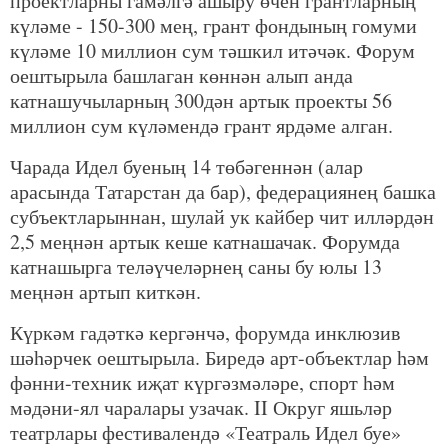
проектларны гамәлгә ашыру өчен грантларның
күләме - 150-300 мең, грант фондының гомуми
күләме 10 миллион сум тәшкил итәчәк. Форум
оештырыла башлаган көннән алып анда
катнашучыларның 300дән артык проекты 56
миллион сум күләмендә грант ярдәме алган.
Чарада Идел буеның 14 төбәгеннән (алар
арасында Татарстан да бар), федерациянең башка
субъектларыннан, шулай ук кайбер чит илләрдән
2,5 меңнән артык кеше катнашачак. Форумда
катнашырга теләүчеләрнең саны бу юлы 13
меңнән артып киткән.
Күркәм гадәткә кергәнчә, форумда инклюзив
шәһәрчек оештырыла. Биредә арт-объектлар һәм
фәнни-техник иҗат күргәзмәләре, спорт һәм
мәдәни-ял чаралары узачак. II Округ яшьләр
театрлары фестивалендә «Театраль Идел буе»