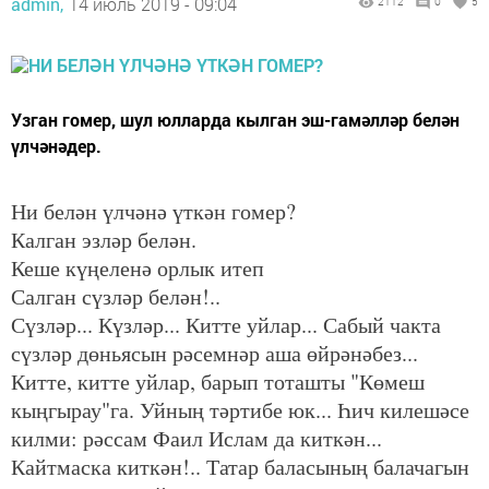
admin,
14 июль 2019 - 09:04
2112
0
5
Узган гомер, шул юлларда кылган эш-гамәлләр белән
үлчәнәдер.
Ни белән үлчәнә үткән гомер?
Калган эзләр белән.
Кеше күңеленә орлык итеп
Салган сүзләр белән!..
Сүзләр... Күзләр... Китте уйлар... Сабый чакта
сүзләр дөньясын рәсемнәр аша өйрәнәбез...
Китте, китте уйлар, барып тоташты "Көмеш
кыңгырау"га. Уйның тәртибе юк... Һич килешәсе
килми: рәссам Фаил Ислам да киткән...
Кайтмаска киткән!.. Татар баласының балачагын