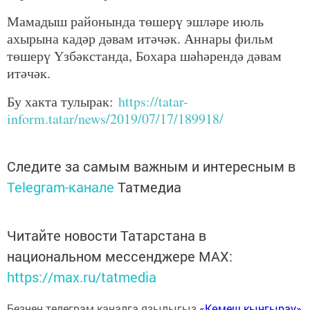
Мамадыш районында төшерү эшләре июль
ахырына кадәр дәвам итәчәк. Аннары фильм
төшерү Үзбәкстанда, Бохара шәһәрендә дәвам
итәчәк.
Бу хакта тулырак:
https://tatar-
inform.tatar/news/2019/07/17/189918/
Следите за самым важным и интересным в
Telegram-канале
Татмедиа
Читайте новости Татарстана в
национальном мессенджере MАХ:
https://max.ru/tatmedia
Безнең телеграм каналга язылыгыз
«Көмеш кыңгырау»