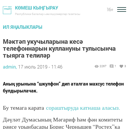
КӨМЕШ КЫҢГЫРАУ
16+
Республика балалар һәм яшүсмерләр газетасы
ИЛ ЯҢАЛЫКЛАРЫ
Мәктәп укучыларына кесә
телефоннарын куллануны тулысынча
тыярга телиләр
admin,
17 июль 2019 - 11:46
2267
1
3
Аның урынына “шкулфон” дип аталган махсус телефон
булдырылачак.
Бу темага карата
сораштыруда катнаша аласыз.
Дәүләт Думасының Мәгариф һәм фән комитеты
рәисе урынбасары Борис Чернышев “Ростех”ка