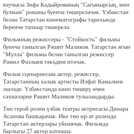
язучысы Зифа Кадыйрованың “Сагынырсың, мин
булмам” романы буенча төшереләчәк. Үзбәкстан
белән Татарстан кинематографы тарихында
беренче тапкыр төшерелә.
Фильмның режиссеры - "Стойкость" фильмы
буенча танылган Рәшит Маликов. Татарстан ягын
"Мулла" фильмы белән танылган режиссер
Рамил Фазлыев тәкъдим итәчәк.
Фильм сценариесын актер, режиссер,
Татарстанның халык артисты Илфат Камалиев
эшләде. Үзбәкстанда кино төшерү өчен
сәхнәләрне Рәшит Маликов тулыландырды.
Төп герой ролен үзбәк театры актрисасы Динара
Асанова башкарачак. Ике төп ир-ат ролендә
Татарстан актерлары уйнаячак. Фильмда
барлыгы 27 актер катнаша.