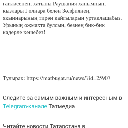
гаиләсенең, хатыны Раушания ханымның,
кызлары Гөлнара белән Зөлфиянең,
якыннарының тирән кайгыларын уртаклашабыз.
Урының оҗмахта булсын, безнең бик-бик
кадерле кешебез!
Тулырак: https://matbugat.ru/news/?id=25907
Следите за самым важным и интересным в
Telegram-канале
Татмедиа
Читайте новости Татарстана в