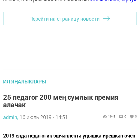
Перейти на страницу новости
ИЛ ЯҢАЛЫКЛАРЫ
25 педагог 200 мең сумлык премия
алачак
admin,
16 июль 2019 - 14:51
1943
0
0
2019 елда педагогик эшчәнлектә уңышка ирешкән өчен