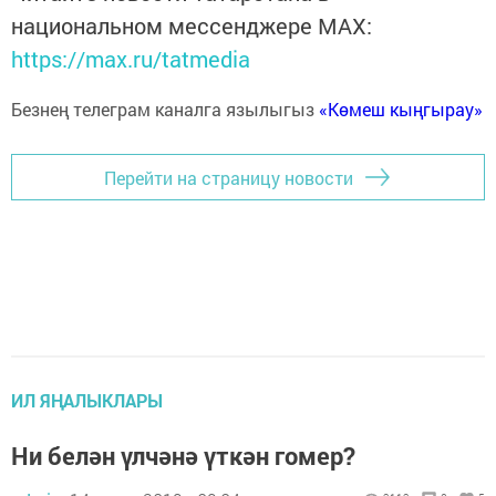
национальном мессенджере MАХ:
https://max.ru/tatmedia
Безнең телеграм каналга язылыгыз
«Көмеш кыңгырау»
Перейти на страницу новости
ИЛ ЯҢАЛЫКЛАРЫ
Ни белән үлчәнә үткән гомер?