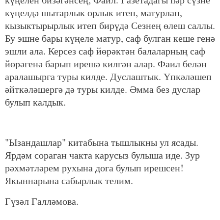
күңелдә шытарлык орлык итеп, матурлап,
кызыктырырлык итеп бирүдә Сезнең өлеш саллы.
Бу эшне бары күңеле матур, саф булган кеше генә
эшли ала. Керсез саф йөрәктән балаларның саф
йөрәгенә барып ирешә килгән алар. Фаил белән
аралашырга туры килде. Дуслаштык. Үпкәләшеп
әйткәләшергә дә туры килде. Әмма без дуслар
булып калдык.
"Ызандашлар" китабына тышлыкны ул ясады.
Ярдәм сораган чакта карусыз булыша иде. Зур
рәхмәтләрем рухына дога булып ирешсен!
Якыннарына сабырлык телим.
Гүзәл Галләмова.