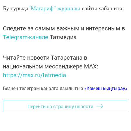
Бу турыда
"Мәгариф" журналы
сайты хәбәр итә.
Следите за самым важным и интересным в
Telegram-канале
Татмедиа
Читайте новости Татарстана в
национальном мессенджере MАХ:
https://max.ru/tatmedia
Безнең телеграм каналга язылыгыз
«Көмеш кыңгырау»
Перейти на страницу новости