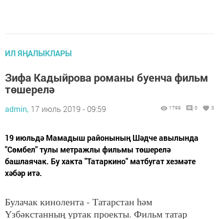
ИЛ ЯҢАЛЫКЛАРЫ
Зифа Кадыйрова романы буенча фильм
төшерелә
admin,
17 июль 2019 - 09:59
1799
0
3
19 июльдә Мамадыш районының Шәдче авылында
"Сөмбел" тулы метражлы фильмы төшерелә
башлаячак. Бу хакта "Татаркино" матбугат хезмәте
хәбәр итә.
Булачак кинолента - Татарстан һәм
Үзбәкстанның уртак проекты. Фильм татар