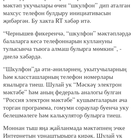
мәктәп укучылары өчен “шкулфон” дип аталган
махсус телефон булдыру инициативасын
җибәргән. Бу хакта RT хәбәр итә.
“Чернышев фикеренчә, “шкулфон” мәктәпләрдә
балаларга кесә телефоннарын куллануны
тулысынча тыюга алмаш булырга мөмкин”, -
диелә хәбәрдә.
“Шкулфон”да әти-әниләрнең, укытучыларның
һәм классташларның телефон номерлары
язылырга тиеш. Шулай ук “Мәскәү электрон
мәктәбе” һәм аның федераль аналогы булган
“Россия электрон мәктәбе” кушымталарын ача
торган программа, гомуми сораулар буенча уку
белешмәлеге һәм калькулятор булырга тиеш.
Моннан тыш яңа җайланмада мәктәпнең эчке
Интернетын урнаштырырга кирәк. Шулай ук