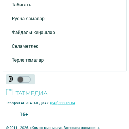
Табигать
Русча язмалар
Файдалы киңәшләр
Сәламәтлек
Төрле темалар
Телефон АО «ТАТМЕДИА»:
(843) 222 09 84
16+
© 2011 - 2026. «Комеш кынгырау». Все права защищены.