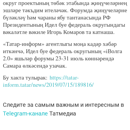
округ проектының төбәк этабында җиңүчеләрнең
эшләре тәкъдим ителәчәк. Форумда җиңүчеләрне
бүләкләү һәм чараны ябу тантанасында РФ
Президентының Идел буе федераль округындагы
вәкаләтле вәкиле Игорь Комаров та катнаша.
«Татар-информ» агентлыгы моңа кадәр хәбәр
иткәнчә, Идел буе федераль округының «iВолга
2.0» яшьләр форумы 23-31 июль көннәрендә
Самара өлкәсендә узачак.
Бу хакта тулырак:
https://tatar-
inform.tatar/news/2019/07/15/189816/
Следите за самым важным и интересным в
Telegram-канале
Татмедиа