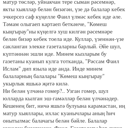
матур төсләр, уйнакчан тере сыман рәсемнәр,
якты хыяллар белән бизәгән, үзе дә балалар кебек
эчкерсез саф күңелле Фаил үлмәс кебек иде әле.
Тәмам олыгаеп картаеп беткәнче, "Көмеш
кыңгырау"ны күңелгә хуш килгән рәсемнәре
белән бизәр кебек тоела иде. Куллар, үзеннән-үзе
сакланган элекке газеталарны барлый. Әйе шул,
күптәннән эшли иде. Минем кызларым бу
газетаны куанып кулга тотканда, "Рәссам Фаил
Ислам" дип языла иде анда. Инде минем
балаларның балалары "Көмеш кыңгырау"
укырлык яшькә җитә килә.
Ни белән үлчәнә гомер?.. Узган гомер, шул
юлларда кылган эш-гамәлләр белән үлчәнәдер.
Кешенең бит, ничә яшьтә булуына карамастан, иң
матур хыяллары, ихлас куанычлары аның һич
онытылмас балачагы белән бәйле. Балалар
күңелен бизәгәнсең, Фаил. Газетадагы һәр сүзне