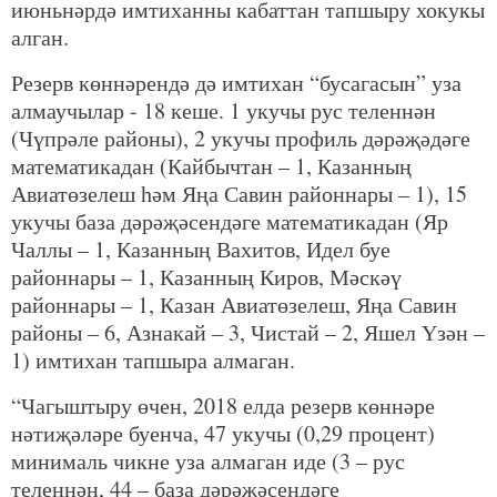
июньнәрдә имтиханны кабаттан тапшыру хокукы
алган.
Резерв көннәрендә дә имтихан “бусагасын” уза
алмаучылар - 18 кеше. 1 укучы рус теленнән
(Чүпрәле районы), 2 укучы профиль дәрәҗәдәге
математикадан (Кайбычтан – 1, Казанның
Авиатөзелеш һәм Яңа Савин районнары – 1), 15
укучы база дәрәҗәсендәге математикадан (Яр
Чаллы – 1, Казанның Вахитов, Идел буе
районнары – 1, Казанның Киров, Мәскәү
районнары – 1, Казан Авиатөзелеш, Яңа Савин
районы – 6, Азнакай – 3, Чистай – 2, Яшел Үзән –
1) имтихан тапшыра алмаган.
“Чагыштыру өчен, 2018 елда резерв көннәре
нәтиҗәләре буенча, 47 укучы (0,29 процент)
минималь чикне уза алмаган иде (3 – рус
теленнән, 44 – база дәрәҗәсендәге