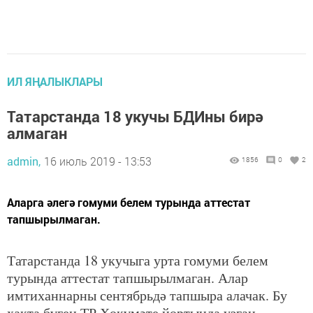
ИЛ ЯҢАЛЫКЛАРЫ
Татарстанда 18 укучы БДИны бирә
алмаган
admin,
16 июль 2019 - 13:53
1856
0
2
Аларга әлегә гомуми белем турында аттестат
тапшырылмаган.
Татарстанда 18 укучыга урта гомуми белем
турында аттестат тапшырылмаган. Алар
имтиханнарны сентябрьдә тапшыра алачак. Бу
хакта бүген ТР Хөкүмәте йортында узган