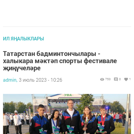
ИЛ ЯҢАЛЫКЛАРЫ
Татарстан бадминтончылары -
халыкара мәктәп спорты фестивале
җиңүчеләре
admin,
3 июль 2023 - 10:26
753
0
1