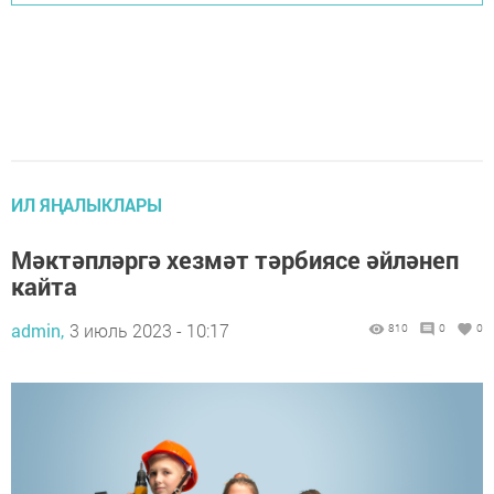
ИЛ ЯҢАЛЫКЛАРЫ
Мәктәпләргә хезмәт тәрбиясе әйләнеп
кайта
admin,
3 июль 2023 - 10:17
810
0
0