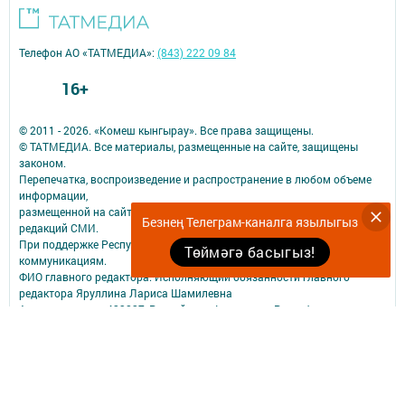
Телефон АО «ТАТМЕДИА»:
(843) 222 09 84
16+
© 2011 - 2026. «Комеш кынгырау». Все права защищены.
© ТАТМЕДИА. Все материалы, размещенные на сайте, защищены
законом.
Перепечатка, воспроизведение и распространение в любом объеме
информации,
размещенной на сайте, возможна только с письменного согласия
Безнең Телеграм-каналга язылыгыз
редакций СМИ.
При поддержке Республиканского агентства по печати и массовым
Төймәгә басыгыз!
коммуникациям.
ФИО главного редактора: Исполняющий обязанности главного
редактора Яруллина Лариса Шамилевна
Адрес редакции: 423827, Российская Федерация, Республика
Татарстан, город Набережные Челны, бульвар Юных Ленинцев, д. 9.
Телефон редакции: (8552) 54-00-27
Электронная почта редакции: komesh_k@list.ru
Для сообщения о фактах коррупции: komesh_k@list.ru