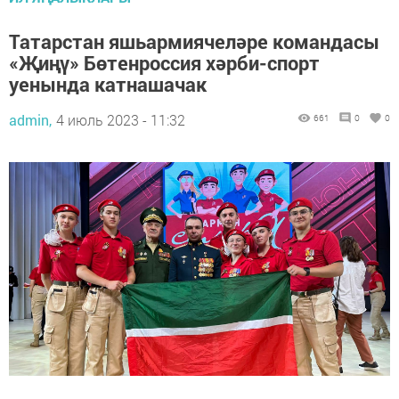
Татарстан яшьармиячеләре командасы
«Җиңү» Бөтенроссия хәрби-спорт
уенында катнашачак
admin,
4 июль 2023 - 11:32
661
0
0