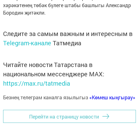
хәрәкәтенең төбәк бүлеге штабы башлыгы Александр
Бородин җитәкли.
Следите за самым важным и интересным в
Telegram-канале
Татмедиа
Читайте новости Татарстана в
национальном мессенджере MАХ:
https://max.ru/tatmedia
Безнең телеграм каналга язылыгыз
«Көмеш кыңгырау»
Перейти на страницу новости