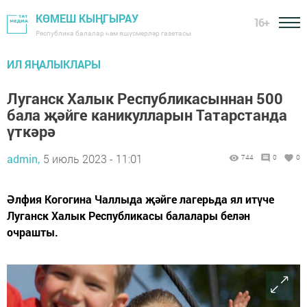
КӨМЕШ КЫҢГЫРАУ
16+
Республика балалар һәм яшүсмерләр газетасы
ИЛ ЯҢАЛЫКЛАРЫ
Луганск Халык Республикасыннан 500
бала җәйге каникулларын Татарстанда
үткәрә
admin,
5 июль 2023 - 11:01
744
0
0
Әлфия Когогина Чаллыда җәйге лагерьда ял итүче
Луганск Халык Республикасы балалары белән
очрашты.