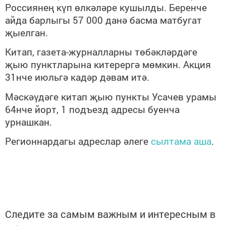
Россиянең күп өлкәләре кушылды. Беренче
айда барлыгы 57 000 данә басма матбугат
җыелган.
Китап, газета-журналларны төбәкләрдәге
җыю пунктларына китерергә мөмкин. Акция
31нче июльгә кадәр дәвам итә.
Мәскәүдәге китап җыю пункты Усачев урамы
64нче йорт, 1 подъезд адресы буенча
урнашкан.
Регионнардагы адреслар әлеге
сылтама аша
.
Следите за самым важным и интересным в