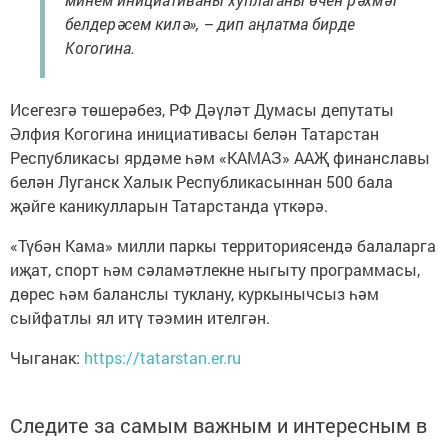
белдерәсем килә», – дип аңлатма бирде
Когогина.
Исегезгә төшерәбез, РФ Дәүләт Думасы депутаты
Әлфия Когогина инициативасы белән Татарстан
Республикасы ярдәме һәм «КАМАЗ» ААҖ финанславы
белән Луганск Халык Республикасыннан 500 бала
җәйге каникулларын Татарстанда үткәрә.
«Түбән Кама» милли паркы территориясендә балаларга
иҗат, спорт һәм сәламәтлекне ныгыту программасы,
дөрес һәм баланслы туклану, куркынычсыз һәм
сыйфатлы ял итү тәэмин ителгән.
Чыганак:
https://tatarstan.er.ru
Следите за самым важным и интересным в