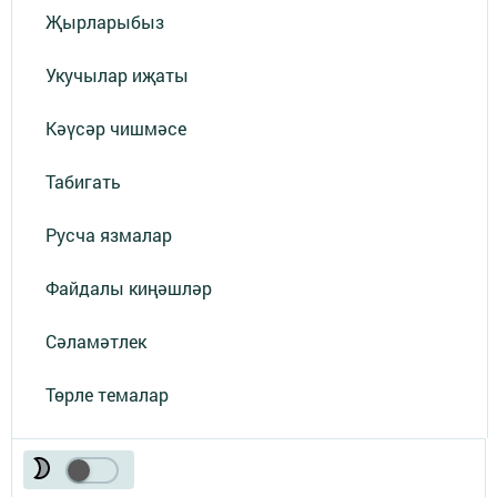
Җырларыбыз
Укучылар иҗаты
Кәүсәр чишмәсе
Табигать
Русча язмалар
Файдалы киңәшләр
Сәламәтлек
Төрле темалар