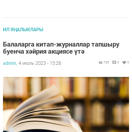
ИЛ ЯҢАЛЫКЛАРЫ
Балаларга китап-журналлар тапшыру
буенча хәйрия акциясе үтә
admin,
4 июль 2023 - 15:26
725
0
0