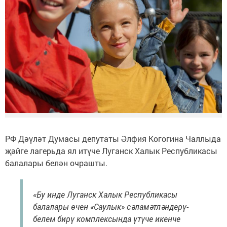
РФ Дәүләт Думасы депутаты Әлфия Когогина Чаллыда
җәйге лагерьда ял итүче Луганск Халык Республикасы
балалары белән очрашты.
«Бу инде Луганск Халык Республикасы
балалары өчен «Саулык» сәламәтләндерү-
белем бирү комплексында үтүче икенче