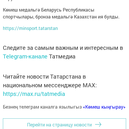
Көмеш медальгә Беларусь Республикасы
спортчылары, бронза медальгә Казахстан ия булды.
https://minsport.tatarstan
Следите за самым важным и интересным в
Telegram-канале
Татмедиа
Читайте новости Татарстана в
национальном мессенджере MАХ:
https://max.ru/tatmedia
Безнең телеграм каналга язылыгыз
«Көмеш кыңгырау»
Перейти на страницу новости