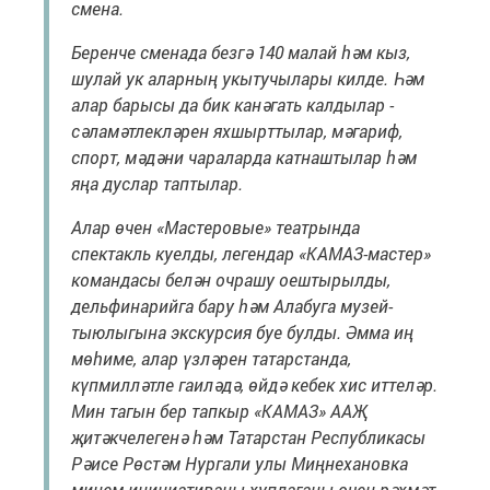
смена.
Беренче сменада безгә 140 малай һәм кыз,
шулай ук аларның укытучылары килде. Һәм
алар барысы да бик канәгать калдылар -
сәламәтлекләрен яхшырттылар, мәгариф,
спорт, мәдәни чараларда катнаштылар һәм
яңа дуслар таптылар.
Алар өчен «Мастеровые» театрында
спектакль куелды, легендар «КАМАЗ-мастер»
командасы белән очрашу оештырылды,
дельфинарийга бару һәм Алабуга музей-
тыюлыгына экскурсия буе булды. Әмма иң
мөһиме, алар үзләрен татарстанда,
күпмилләтле гаиләдә, өйдә кебек хис иттеләр.
Мин тагын бер тапкыр «КАМАЗ» ААҖ
җитәкчелегенә һәм Татарстан Республикасы
Рәисе Рөстәм Нургали улы Миңнехановка
минем инициативаны хуплаганы өчен рәхмәт