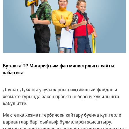
Бу хакта ТР Мәгариф һәм фән министрлыгы сайты
хәбәр итә.
Дәүләт Думасы укучыларның иҗтимагый файдалы
хезмәте турында закон проектын беренче укылышта
кабул итте.
Мәктәпкә хезмәт тәрбиясен кайтару буенча күп төрле
вариантлар бар: сыйныф бүлмәләрен җыештыру,
мәктәп янында агачлар утырту, китапханәдә ярдәм итү,