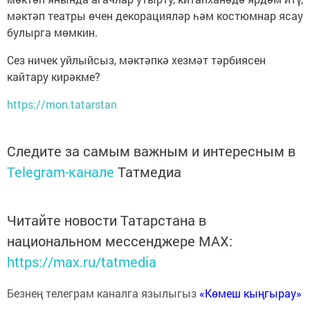
мәктәп театры өчен декорацияләр һәм костюмнар ясау
булырга мөмкин.
Сез ничек уйлыйсыз, мәктәпкә хезмәт тәрбиясен
кайтару кирәкме?
https://mon.tatarstan
Следите за самым важным и интересным в
Telegram-канале
Татмедиа
Читайте новости Татарстана в
национальном мессенджере MАХ:
https://max.ru/tatmedia
Безнең телеграм каналга язылыгыз
«Көмеш кыңгырау»