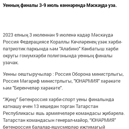
Уенның финалы 3-9 июль көннәрендә Мәскәүдә уза.
2023 елның 3 июленнән 9 июленә кадәр Мәскәүдә
Россия Федерациясе Кораллы Көчләренең үзәк хәрби-
патриотик паркында һәм "Алабино" Көнбатыш хәрби
округы гомумхәрби полигонында уенның финалы
узачак.
Уенны оештыручылар : Россия Оборона министрлыгы,
Россия Мәгариф министрлыгы, "ЮНАРМИЯ" хәрәкәте
һәм "Беренчеләр хәрәкәте".
“Җиңү” Бөтенроссия хәрби-спорт уены финалында
катнашу өчен 13 кешедән торган Татарстан
Республикасы яшь армиячеләре командасы җибәрелә.
Татарстан командасын генерал-майор, “ЮНАРМИЯ”
бөтенроссия балалар-яшүсмерләр иҗтимагый