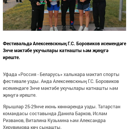
Фестивальдә Алексеевскның Г.С. Боровиков исемендәге
3нче мәктәбе укучылары катнашты һәм җиңүгә
иреште.
Уфада «Россия - Беларусь» халыкара мәктәп спорты
фестивале узды. Анда Алексеевскның Г.С. Боровиков
исемендәге 3нче мәктәбе укучылары катнашты һәм
җиңүгә иреште.
Ярышлар 25-29нче июнь көннәрендә узды. Татарстан
командасы составында Данила Барков, Ислам
Ризванов, Виталина Кузьмина һәм Александра
Херувимова көч сынашты.