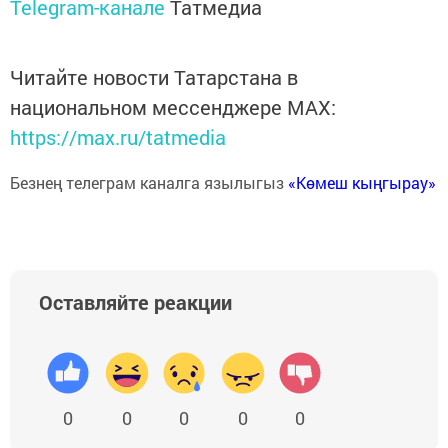
Telegram-канале
Татмедиа
Читайте новости Татарстана в
национальном мессенджере MАХ:
https://max.ru/tatmedia
Безнең телеграм каналга язылыгыз
«Көмеш кыңгырау»
Оставляйте реакции
0
0
0
0
0