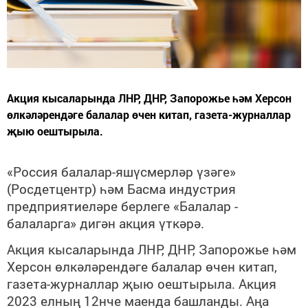
Акция кысаларында ЛНР, ДНР, Запорожье һәм Херсон
өлкәләрендәге балалар өчен китап, газета-журналлар
җыю оештырыла.
«Россия балалар-яшүсмерләр үзәге»
(Росдетцентр) һәм Басма индустрия
предприятиеләре берлеге «Балалар -
балаларга» дигән акция үткәрә.
Акция кысаларында ЛНР, ДНР, Запорожье һәм
Херсон өлкәләрендәге балалар өчен китап,
газета-журналлар җыю оештырыла. Акция
2023 елның 12нче маенда башланды. Аңа