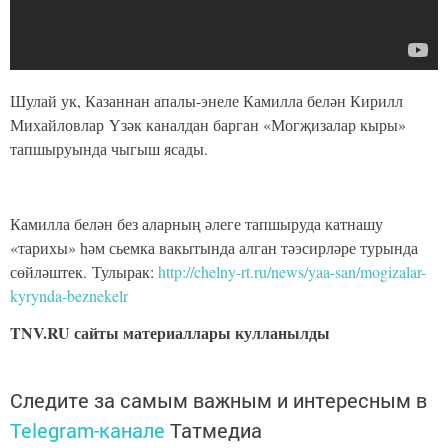
Шулай ук, Казаннан апалы-энеле Камилла белән Кирилл
Михайловлар Үзәк каналдан барган «Могҗизалар кыры»
тапшыруында чыгыш ясады.
Камилла белән без аларның әлеге тапшыруда катнашу
«тарихы» һәм сьемка вакытында алган тәэсирләре турында
сөйләштек. Тулырак:
http://chelny-rt.ru/news/yaa-san/mogizalar-
kyrynda-beznekelr
TNV.RU
сайты материаллары кулланылды
Следите за самым важным и интересным в
Telegram-канале
Татмедиа