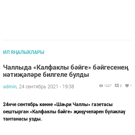
ИЛ ЯҢАЛЫКЛАРЫ
Чаллыда «Калфаклы бәйге» бәйгесенең
нәтиҗәләре билгеле булды
admin,
24 сентябрь 2021 - 19:38
1227
0
1
24нче сентябрь көнне «Шәһри Чаллы» газетасы
оештырган «Калфаклы бәйге» җиңүчеләрен бүләкләү
тантанасы узды.