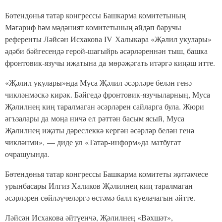
Бөтендөнья татар конгрессы Башкарма комитетының
Мәгариф һәм мәдәният комитетының әйдәп баручы
референты Ләйсән Исхакова IV Халыкара «Җәлил укулары»
әдәби бәйгесендә герой-шагыйрь әсәрләреннән тыш, башка
фронтовик-язучы иҗатына да мөрәҗәгать итәргә киңәш итте.
«Җәлил укулары»нда Муса Җәлил әсәрләре белән генә
чикләнмәскә кирәк. Бәйгедә фронтовик-язучыларның, Муса
Җәлилнең киң таралмаган әсәрләрен сайларга була. Жюри
әгъзалары да моңа ничә ел рәттән басым ясый, Муса
Җәлилнең иҗаты дәреслеккә кергән әсәрләр белән генә
чикләнми», — диде ул «Татар-информ»да матбугат
очрашуында.
Бөтендөнья татар конгрессы Башкарма комитеты җитәкчесе
урынбасары Илгиз Халиков Җәлилнең киң таралмаган
әсәрләрен сөйләүчеләргә өстәмә балл куелачагын әйтте.
Ләйсән Исхакова әйтүенчә, Җәлилнең «Вәхшәт»,