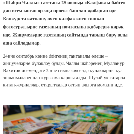
«Шәһри Чаллы» газетасы 25 июньдә «Калфаклы бәйге»
дип исемләнгән өр-яңа проект башлап җибәргән иде.
Конкурста катнашу өчен калфак киеп төшкән
фотосурәтләрне газетаның почтасына җибәрергә кирәк
иде. Җиңүчеләрне газетаның сайтында тавыш бирү юлы
аша сайладылар.
24нче сентябрь көнне бәйгенең тантаналы өлеше –
җиңүчеләрне бүләкләү булды. Чаллы шәһәренең Мулланур
Вахитов исемендәге 2 нче гимназиясендә кунакларны кул
эшләнмәләреннән күргәзмә каршы алды. Шулай ук татарча
китап-журналлар, открыткалар сатып алырга мөмкин иде.