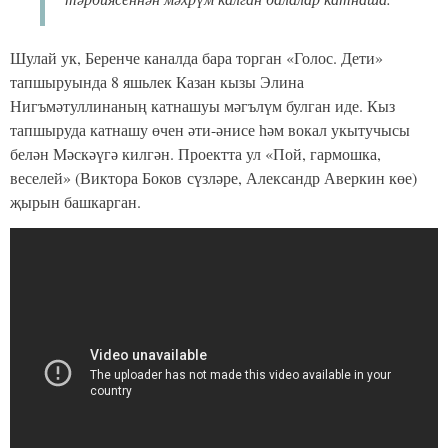
Шулай ук, Беренче каналда бара торган «Голос. Дети»
тапшыруында 8 яшьлек Казан кызы Элина
Нигъмәтуллинаның катнашуы мәгълүм булган иде. Кыз
тапшыруда катнашу өчен әти-әнисе һәм вокал укытучысы
белән Мәскәүгә килгән. Проектта ул «Пой, гармошка,
веселей» (Виктора Боков сүзләре, Александр Аверкин көе)
җырын башкарган.