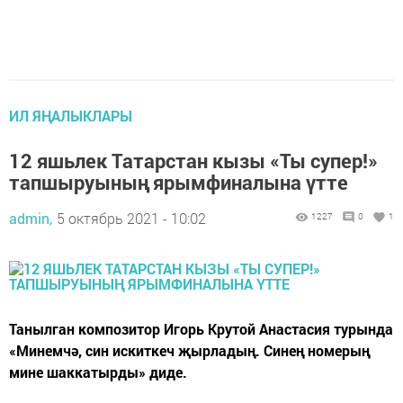
ИЛ ЯҢАЛЫКЛАРЫ
12 яшьлек Татарстан кызы «Ты супер!»
тапшыруының ярымфиналына үтте
admin,
5 октябрь 2021 - 10:02
1227
0
1
Танылган композитор Игорь Крутой Анастасия турында
«Минемчә, син искиткеч җырладың. Синең номерың
мине шаккатырды» диде.