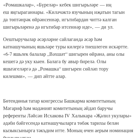
«Ромашкалар», «Бүреләр» кебек шигырьләре — иң
еш яңгыраганнары. «Киләчәктә язучының иҗатын тагын
да төптәнрәк өйрәнсеннәр, игътибардан читтә калган
шигырьләренә дә игътибар итсеннәр иде», — ди ул.
Оештыручылар әсәрләрне сайлаганда әсәр һәм
катнашучының яшьләре туры килергә тиешлеген искәртте.
«6-7 яшьлек балалар „Вәхшәт“ шигырен өйрәнә, аны олы
кешегә дә уку кыен. Балага бу авыр бирелә. Олы
яшьтәгеләргә дә „Ромашка“ шигырен сөйләп тору
килешми», — дип әйтте алар.
Бөтендөнья татар конгрессы Башкарма комитетының
Мәгариф һәм мәдәният комитетының әйдәп баручы
референты Ләйсән Исхакова IV Халыкара «Җәлил укулары»
әдәби бәйгесендә катнашучыларга төбәк тарихы белән
кызыксынырга тәкъдим итте. Моның өчен аерым номинация
булдырылган.