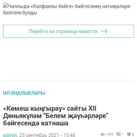
Перейти на страницу новости
ИЛ ЯҢАЛЫКЛАРЫ
«Көмеш кыңгырау» сайты XII
Дөньякүләм "Белем җәүһәрләре"
бәйгесендә катнаша
admin,
23 сентябрь 2021 - 15:46
1475
1
3