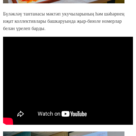
Бүләкләү тантанасы мәктәп укучыларының һәм шәһәрнең
иҗат коллективлары башкаруында җыр-биюле номерлар
белән үрелеп барды.