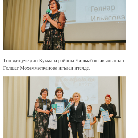
Төп җиңүче дип Кукмара районы Чишмәбаш авылыннан
Гөлшат Мөхәммәтҗанова игълан ителде.