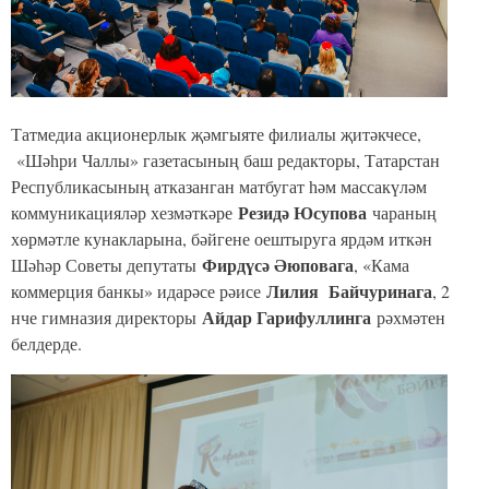
Татмедиа акционерлык җәмгыяте филиалы җитәкчесе,
«Шәһри Чаллы» газетасының баш редакторы, Татарстан
Республикасының атказанган матбугат һәм массакүләм
Резидә Юсупова
коммуникацияләр хезмәткәре
чараның
хөрмәтле кунакларына, бәйгене оештыруга ярдәм иткән
Фирдүсә Әюповага
Шәһәр Советы депутаты
, «Кама
Лилия Байчуринага
коммерция банкы» идарәсе рәисе
, 2
Айдар Гарифуллинга
нче гимназия директоры
рәхмәтен
белдерде.