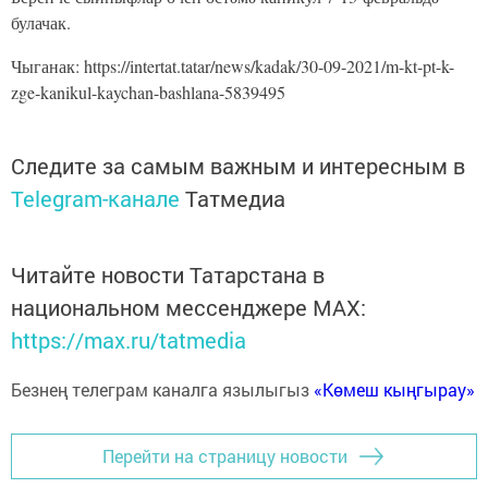
булачак.
Чыганак: https://intertat.tatar/news/kadak/30-09-2021/m-kt-pt-k-
zge-kanikul-kaychan-bashlana-5839495
Следите за самым важным и интересным в
Telegram-канале
Татмедиа
Читайте новости Татарстана в
национальном мессенджере MАХ:
https://max.ru/tatmedia
Безнең телеграм каналга язылыгыз
«Көмеш кыңгырау»
Перейти на страницу новости