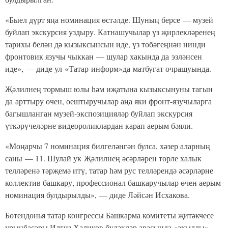
«Быел дүрт яңа номинация өстәлде. Шуның берсе — музей
буйлап экскурсия уздыру. Катнашучылар үз җирлекләренең
тарихы белән дә кызыксынсын иде, үз төбәгеңнән нинди
фронтовик язучы чыккан — шулар хакында да эзләнсен
иде», — диде ул «Татар-информ»да матбугат очрашуында.
Җәлилнең тормыш юлы һәм иҗатына кызыксынуны тагын
да арттыру өчен, оештыручылар аңа яки фронт-язучыларга
багышланган музей-экспозицияләр буйлап экскурсия
үткәрүчеләрне видеороликлардан карап аерым бәяли.
«Моңарчы 7 номинация билгеләнгән булса, хәзер аларның
саны — 11. Шулай ук Җәлилнең әсәрләрен төрле халык
телләренә тәрҗемә итү, татар һәм рус телләрендә әсәрләрне
коллектив башкару, профессионал башкаручылар өчен аерым
номинация булдырылды», — диде Ләйсән Исхакова.
Бөтендөнья татар конгрессы Башкарма комитеты җитәкчесе
урынбасары Илгиз Халиков бүләкләр арасында «акыллы»