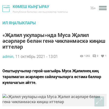
КӨМЕШ КЫҢГЫРАУ
16+
Республика балалар һәм яшүсмерләр газетасы
ИЛ ЯҢАЛЫКЛАРЫ
«Җәлил укулары»нда Муса Җәлил
әсәрләре белән генә чикләнмәскә киңәш
иттеләр
admin,
11 октябрь 2021 - 13:01
1262
0
1
Оештыручылар герой-шагыйрь Муса Җәлилнең киң
таралмаган әсәрләрен сайлаучыларга өстәмә баллар
куелачагын әйтте.