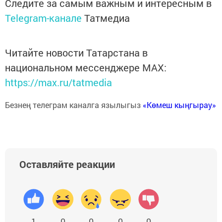
Следите за самым важным и интересным в
Telegram-канале
Татмедиа
Читайте новости Татарстана в
национальном мессенджере MАХ:
https://max.ru/tatmedia
Безнең телеграм каналга язылыгыз
«Көмеш кыңгырау»
Оставляйте реакции
1
0
0
0
0