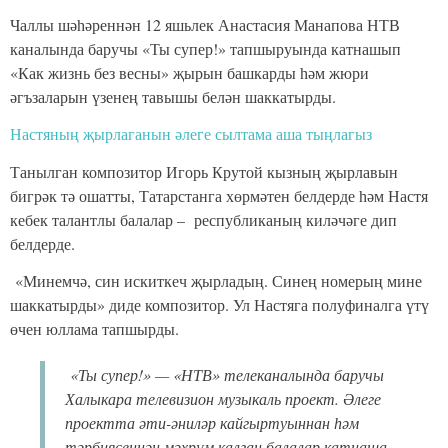
Чаллы шәһәреннән 12 яшьлек Анастасия Манапова НТВ
каналында баручы «Ты супер!» тапшыруында катнашып
«Как жизнь без весны» җырын башкарды һәм жюри
әгъзаларын үзенең тавышы белән шаккатырды.
Настяның җырлаганын әлеге сылтама аша тыңлагыз
Танылган композитор Игорь Крутой кызның җырлавын
бигрәк тә ошатты, Татарстанга хөрмәтен белдерде һәм Настя
кебек талантлы балалар – республиканың киләчәге дип
белдерде.
«Минемчә, син искиткеч җырладың. Синең номерың мине
шаккатырды» диде композитор. Ул Настяга полуфиналга үтү
өчен юллама тапшырды.
«Ты супер!» — «НТВ» телеканалында баручы
Халыкара телевизион музыкаль проект. Әлеге
проектта әти-әниләр кайгыртуыннан һәм
тәрбиясеннән мәхрүм калган балалар катнаша.