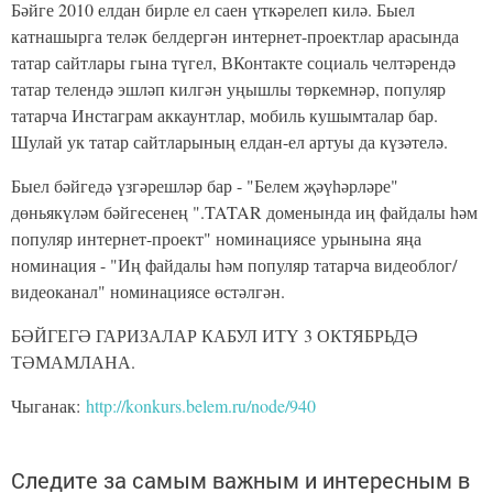
Бәйге 2010 елдан бирле ел саен үткәрелеп килә. Быел
катнашырга теләк белдергән интернет-проектлар арасында
татар сайтлары гына түгел, ВКонтакте социаль челтәрендә
татар телендә эшләп килгән уңышлы төркемнәр, популяр
татарча Инстаграм аккаунтлар, мобиль кушымталар бар.
Шулай ук татар сайтларының елдан-ел артуы да күзәтелә.
Быел бәйгедә үзгәрешләр бар - "Белем җәүһәрләре"
дөньякүләм бәйгесенең ".TATAR доменында иң файдалы һәм
популяр интернет-проект" номинациясе урынына яңа
номинация - "Иң файдалы һәм популяр татарча видеоблог/
видеоканал" номинациясе өстәлгән.
БӘЙГЕГӘ ГАРИЗАЛАР КАБУЛ ИТҮ 3 ОКТЯБРЬДӘ
ТӘМАМЛАНА.
Чыганак:
http://konkurs.belem.ru/node/940
Следите за самым важным и интересным в