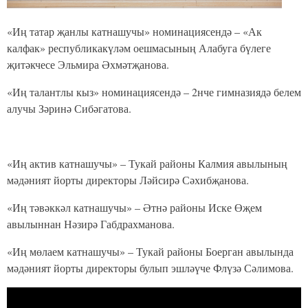
«Иң татар җанлы катнашучы» номинациясендә – «Ак
калфак» республикакүләм оешмасының Алабуга бүлеге
җитәкчесе Эльмира Әхмәтҗанова.
«Иң талантлы кыз» номинациясендә – 2нче гимназиядә белем
алучы Зәринә Сибәгатова.
«Иң актив катнашучы» – Тукай районы Калмия авылының
мәдәният йорты директоры Ләйсирә Сәхибҗанова.
«Иң тәвәккәл катнашучы» – Әтнә районы Иске Өҗем
авылыннан Нәзирә Габдрахманова.
«Иң мөлаем катнашучы» – Тукай районы Боерган авылында
мәдәният йорты директоры булып эшләүче Флүзә Сәлимова.