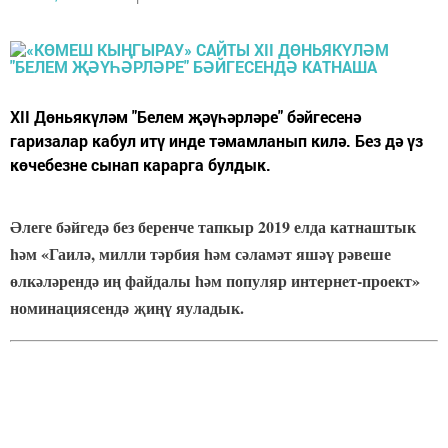
XII Дөньякүләм "Белем җәүһәрләре" бәйгесенә
гаризалар кабул итү инде тәмамланып килә. Без дә үз
көчебезне сынап карарга булдык.
Әлеге бәйгедә без беренче тапкыр 2019 елда катнаштык
һәм «Гаилә, милли тәрбия һәм сәламәт яшәү рәвеше
өлкәләрендә иң файдалы һәм популяр интернет-проект»
номинациясендә җиңү яуладык.