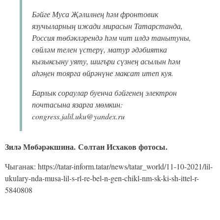
Бәйге Муса Җәлилнең һәм фронтовик
язучыларның ижади мирасын Татарстанда,
Россия төбәкләрендә һәм чит илдә танытуны,
сөйләм телен үстерү, матур әдәбиятка
кызыксыну уяту, шигъри сүзнең асылын һәм
аһәңен тоярга өйрәнүне максат итеп куя.
Барлык сораулар буенча бәйгенең электрон
почтасына язарга мөмкин:
congress.jalil.uku@yandex.ru
Зилә Мөбәрәкшина. Солтан Исхаков фотосы.
Чыганак: https://tatar-inform.tatar/news/tatar_world/11-10-2021/lil-
ukulary-nda-musa-lil-s-rl-re-bel-n-gen-chikl-nm-sk-ki-sh-ittel-r-
5840808