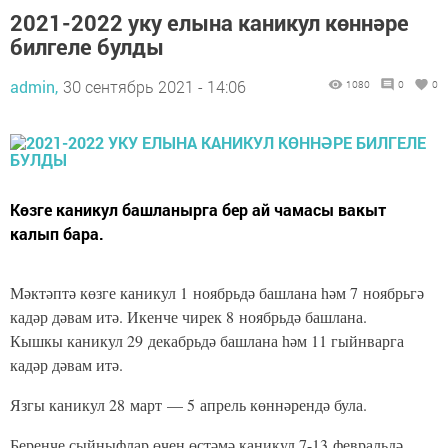
2021-2022 уку елына каникул көннәре
билгеле булды
admin,
30 сентябрь 2021 - 14:06
1080
0
0
Көзге каникул башланырга бер ай чамасы вакыт
калып бара.
Мәктәптә көзге каникул 1 ноябрьдә башлана һәм 7 ноябрьгә
кадәр дәвам итә. Икенче чирек 8 ноябрьдә башлана.
Кышкы каникул 29 декабрьдә башлана һәм 11 гыйнварга
кадәр дәвам итә.
Язгы каникул 28 март — 5 апрель көннәрендә була.
Беренче сыйныфлар өчен өстәмә каникул 7-13 февральдә