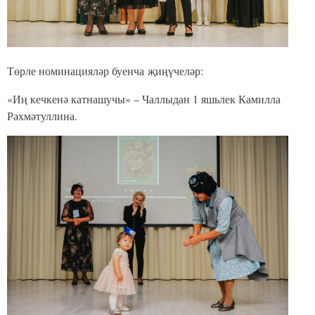
Төрле номинацияләр буенча җиңүчеләр:
«Иң кечкенә катнашучы» – Чаллыдан 1 яшьлек Камилла
Рәхмәтуллина.