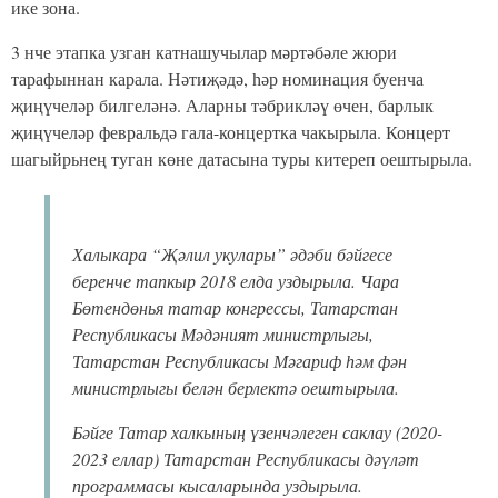
ике зона.
3 нче этапка узган катнашучылар мәртәбәле жюри
тарафыннан карала. Нәтиҗәдә, һәр номинация буенча
җиңүчеләр билгеләнә. Аларны тәбрикләү өчен, барлык
җиңүчеләр февральдә гала-концертка чакырыла. Концерт
шагыйрьнең туган көне датасына туры китереп оештырыла.
Халыкара “Җәлил укулары” әдәби бәйгесе
беренче тапкыр 2018 елда уздырыла. Чара
Бөтендөнья татар конгрессы, Татарстан
Республикасы Мәдәният министрлыгы,
Татарстан Республикасы Мәгариф һәм фән
министрлыгы белән берлектә оештырыла.
Бәйге Татар халкының үзенчәлеген саклау (2020-
2023 еллар) Татарстан Республикасы дәүләт
программасы кысаларында уздырыла.