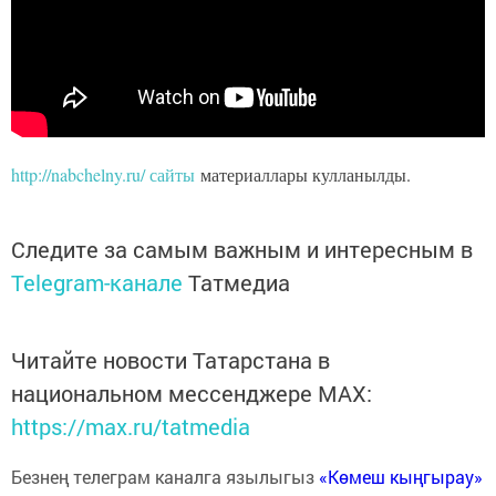
http://nabchelny.ru/ сайты
материаллары кулланылды.
Следите за самым важным и интересным в
Telegram-канале
Татмедиа
Читайте новости Татарстана в
национальном мессенджере MАХ:
https://max.ru/tatmedia
Безнең телеграм каналга язылыгыз
«Көмеш кыңгырау»