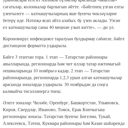
сәгатьләр, колонкалар барлыгын әйтте. «Бәйгенең узган елгы
үзенчәлеге — катнашучыларның яше буенча чикләүләрне
бетерү иде. Нәтиҗә ясап әйтә алабыз, бу үзен аклады. Узган
ел катнашучылар саны 40 меңнән узып китте», — ди ул.
Короновирус инфекциясе таралуын булдырмау сәбәпле, бәйге
дистанцион форматта уздырыла.
Бәйге 3 этаптан тора. 1 этап — Татарстан районнары
авылларында, регионнарда һәм чит илләр татар ижтимагый
оешмаларында 10 ноябрьгә кадәр, 2 этап — Татарстан
районнарында, регионнарда 1,2,3 урын алган катнашучылар
арасында зоналарда уздырыла. 30 ноябрьдән дә соңга
калмыйча төгәлләнергә тиеш.
Әлеге зоналар: Чиләбе, Оренбург, Башкортстан, Ульяновск,
Киров, Свердлау, Иваново, Томск, Ерак Көнчыгыш
регионнары зонасы. Татарстан буенча: Бөгелмә, Тукай,
Алексеевск, Тәтеш, Кукмара районнары һәм Казан шәһәрендә