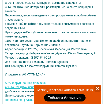
© 2011 - 2026. «Комеш кынгырау». Все права защищены.
© ТАТМЕДИА. Все материалы, размещенные на сайте, защищены
законом.
Перепечатка, воспроизведение и распространение в любом объеме
информации,
размещенной на сайте, возможна только с письменного согласия
редакций СМИ.
При поддержке Республиканского агентства по печати и массовым
коммуникациям.
ФИО главного редактора: Исполняющий обязанности главного
редактора Яруллина Лариса Шамилевна
Адрес редакции: 423827, Российская Федерация, Республика
Татарстан, город Набережные Челны, бульвар Юных Ленинцев, д. 9.
Телефон редакции: (8552) 54-00-27
Электронная почта редакции: komesh_k@list.ru
Для сообщения о фактах коррупции: komesh_k@list.ru
Учредитель: АО «ТАТМЕДИА»
Антикоррупционная политика
АО «ТАТМЕДИА» использует «cookie»
для персонализации сервисов и
Безнең Телеграм-каналга язылыгыз
удобства пользователей сайтом.
Использование «cookie» можно отменить в настройках браузера.
Төймәгә басыгыз!
Политика конфиденциальности