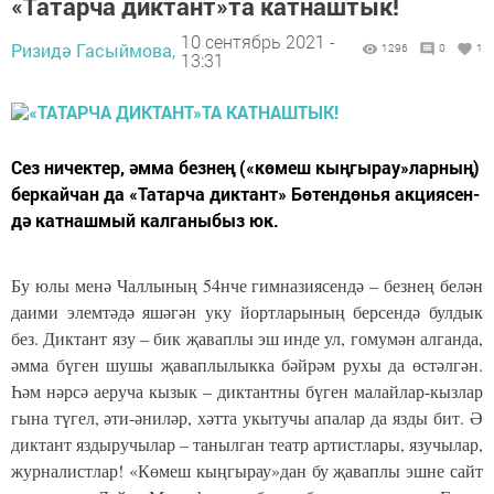
«Та­тар­ча дик­тант»та катнаштык!
10 сентябрь 2021 -
Ризидә Гасыймова,
1296
0
1
13:31
Сез ни­чек­тер, әм­ма без­нең («кө­меш кың­гы­рау»­лар­ның)
бер­кай­чан да «Та­тар­ча дик­тант» Бө­тен­дөнья ак­ци­я­сен­
дә кат­наш­мый кал­га­ны­быз юк.
Бу юлы ме­нә Чал­лы­ның 54нче гим­на­зи­я­сен­дә – без­нең бе­лән
да­и­ми элем­тә­дә яшә­гән уку йорт­ла­ры­ның бер­сен­дә булдык
без. Дик­тант язу – бик җа­вап­лы эш ин­де ул, го­му­мән ал­ган­да,
әм­ма бү­ген шу­шы җа­вап­лы­лык­ка бәй­рәм ру­хы да өс­тәл­гән.
Һәм нәр­сә ае­ру­ча кы­зык – дик­тант­ны бү­ген ма­лай­лар-кыз­лар
гы­на тү­гел, әти-әни­ләр, хәт­та укы­ту­чы апа­лар да язды бит. Ә
дик­тант яз­ды­ру­чы­лар – та­ныл­ган те­атр ар­тист­ла­ры, язу­чы­лар,
жур­на­лист­лар! «Кө­меш кың­гы­рау»­дан бу җа­вап­лы эш­не сайт