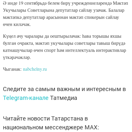
Ә инде 19 сентябрьдә белем бирү учреждениеләрендә Мәктәп
Укучылары Советларына депутатлар сайлау узачак. Балалар
мәктәпкә депутатлар арасыннан мәктәп спикерын сайлау
өчен киләчәк.
Күңел ачу чаралары да оештырылачак: һава торышы яхшы
булган очракта, мәктәп укучылары советлары тавыш бирүдә
катнашучылар өчен спорт һәм интеллектуаль интерактивлар
үткәрәчәкләр.
Чыганак:
nabchelny.ru
Следите за самым важным и интересным в
Telegram-канале
Татмедиа
Читайте новости Татарстана в
национальном мессенджере MАХ: