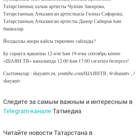
Татарстанның халык артисты Чулпан Закирова,
Татарстанның Атказанган артисткасы Гөлназ Сәфәрова,
Татарстанның Атказанган артисты Данир Сабиров һәм
башкалар.
Йолдызлы жюри кайсы төркемне сайлады?
Бу сорауга җавапны 12-нче һәм 19-нчы сентябрь көнне
«ШАЯН ТВ» каналында 12:00 һәм 17:00 сәгатьтә белерсез!
Сылтамалар : shayantv.ru, youtube.com/ШАЯНТВ, @shaiantv , /
shayantv
Следите за самым важным и интересным в
Telegram-канале
Татмедиа
Читайте новости Татарстана в