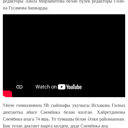
ре­дак­то­ры Ләй­лә Мир­за­һи­то­ва бе­лән бү­лек ре­дак­то­ры Гө­ли­
нә Гу­са­мо­ва баш­ка­рды.
54нче гимназиянең 5В сыйныфы укучысы Исхакова Гөлназ
диктантка әбисе Сөембикә белән килгән. Хәйретдинова
Сөембикә апага 74 яшь. Ул тумышы белән Әлки районыннан.
Бик теләп диктант язарга килдем, диде Сөембикә апа.