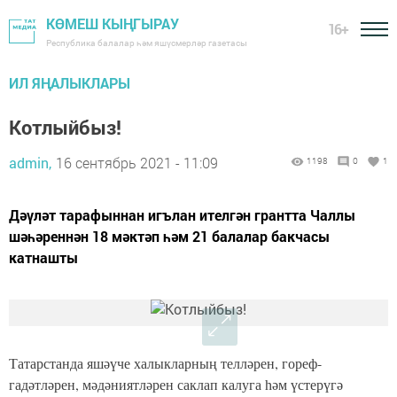
КӨМЕШ КЫҢГЫРАУ
16+
Республика балалар һәм яшүсмерләр газетасы
ИЛ ЯҢАЛЫКЛАРЫ
Котлыйбыз!
admin,
16 сентябрь 2021 - 11:09
1198
0
1
Дәүләт тарафыннан игълан ителгән грантта Чаллы
шәһәреннән 18 мәктәп һәм 21 балалар бакчасы
катнашты
Татарстанда яшәүче халыкларның телләрен, гореф-
гадәтләрен, мәдәниятләрен саклап калуга һәм үстерүгә