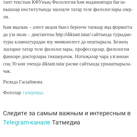
тант текс­тын КФУ­ның Фи­ло­ло­гия һәм мә­дә­ни­я­та­ра баг­ла­
ныш­лар инс­ти­ту­тын­да эш­ләү­че та­тар те­ле фи­ло­лог­ла­ры әзер­
ли.
Һәм яңа­лык – әле­ге ак­ция бы­ел бе­рен­че тап­кыр яңа фор­мат­та
да уза икән – дик­тант­ны http://diktant.tatar/.сай­тын­да ту­ры­дан-
ту­ры кла­ви­а­ту­ра­дан язу мөм­кин­ле­ге дә оеш­ты­ры­ла. Без­нең
эш­ләр­не та­тар те­ле фи­ло­лог­ла­ры, про­фес­сор­лар, фи­ло­ло­гия
фән­нә­ре док­тор­ла­ры тик­ше­рә­чәк. Нә­ти­җә­ләр ча­ра уз­ган­нан
соң 30 көн эчен­дә diktant.tatar рәс­ми сай­тын­да ур­наш­ты­ры­ла­
чак.
Ризидә Гасыймова.
Фотолар
галереядә
.
Следите за самым важным и интересным в
Telegram-канале
Татмедиа