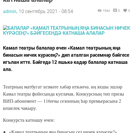
admin,
10 сентябрь 2021 - 08:54
1044
0
0
Камал театры балалар өчен «Камал театрының яңа
бинасын ничек күрәсең?» дип аталган рәсемнәр бәйгесе
игълан итте. Бәйгедә 12 яшькә кадәр балалар катнаша
ала.
Театрның матбугат хезмәте хәбәр иткәнчә, иң яхшы эшләр
Камал театры фойесында куелачак. Конкурсның төп призы
ВИП-абонемент — 116нчы сезонның һәр премьерасына 2
кешелек чакыру.
Конкурста катнашу өчен:
«Камал театрының яңа бинасын сез ничек күрәсең?»