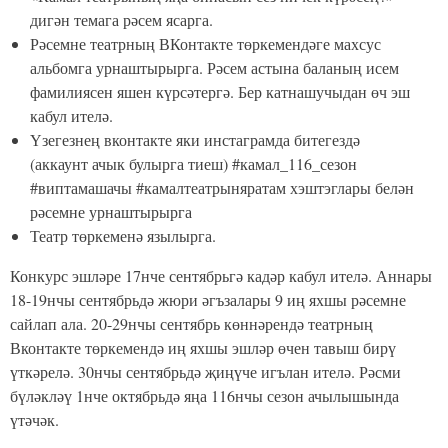
дигән темага рәсем ясарга.
Рәсемне театрның ВКонтакте төркемендәге махсус
альбомга урнаштырырга. Рәсем астына баланың исем
фамилиясен яшен күрсәтергә. Бер катнашучыдан өч эш
кабул ителә.
Үзегезнең вконтакте яки инстаграмда битегездә
(аккаунт ачык булырга тиеш) #камал_116_сезон
#виптамашачы #камалтеатрыняратам хэштэглары белән
рәсемне урнаштырырга
Театр төркеменә язылырга.
Конкурс эшләре 17нче сентябрьгә кадәр кабул ителә. Аннары
18-19нчы сентябрьдә жюри әгъзалары 9 иң яхшы рәсемне
сайлап ала. 20-29нчы сентябрь көннәрендә театрның
Вконтакте төркемендә иң яхшы эшләр өчен тавыш бирү
үткәрелә. 30нчы сентябрьдә җиңүче игълан ителә. Рәсми
бүләкләү 1нче октябрьдә яңа 116нчы сезон ачылышында
үтәчәк.