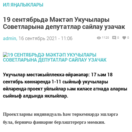
ИЛ ЯҢАЛЫКЛАРЫ
19 сентябрьдә Мәктәп Укучылары
Советларына депутатлар сайлау узачак
admin,
16 сентябрь 2021 - 11:06
1120
0
0
Укучылар мөстәкыйллеккә өйрәнәләр: 17 һәм 18
сентябрь көннәрендә 1-11 сыйныф укучылары
өйләрендә проект уйлыйлар һәм киләсе атнада аларны
сыйныф алдында яклыйлар.
Проектларны индивидуаль һәм төркемнәрдә эшләргә
була, берничә фәннәрне берләштерергә мөмкин.