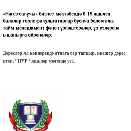
«Нигез салучы» бизнес-мәктәбендә 6-15 яшьлек
балалар төрле факультативлар буенча белем ала:
тайм-менеджмент фәнен үзләштерәләр, үз-үзләренә
ышанырга өйрәнәләр.
Дәресләр ял көннәрендә атнага бер тапкыр, икешәр дәрес
итеп, "НУР" яшьләр үзәгендә уза.