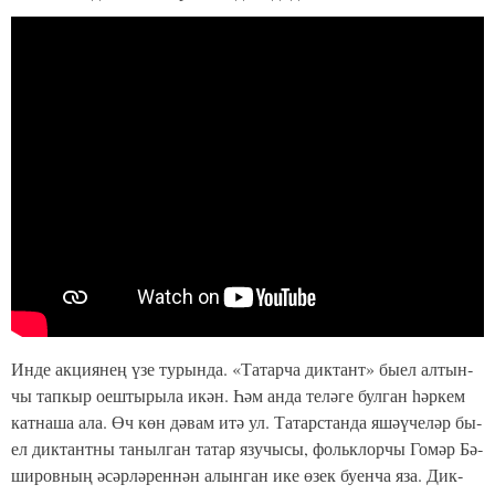
Ин­де ак­ци­я­нең үзе ту­рын­да. «Та­тар­ча дик­тант» бы­ел ал­тын­
чы тап­кыр оеш­ты­ры­ла икән. Һәм ан­да те­лә­ге бул­ган һәр­кем
кат­на­ша ала. Өч көн дә­вам итә ул. Та­тарс­тан­да яшәү­че­ләр бы­
ел дик­тант­ны та­ныл­ган та­тар язу­чы­сы, фольк­лор­чы Го­мәр Бә­
ши­ров­ның әсәр­лә­рен­нән алын­ган ике өзек бу­ен­ча яза. Дик­