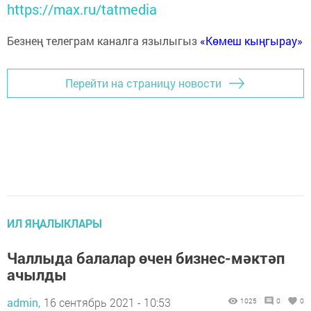
https://max.ru/tatmedia
Безнең телеграм каналга язылыгыз
«Көмеш кыңгырау»
Перейти на страницу новости
ИЛ ЯҢАЛЫКЛАРЫ
Чаллыда балалар өчен бизнес-мәктәп
ачылды
admin,
16 сентябрь 2021 - 10:53
1025
0
0