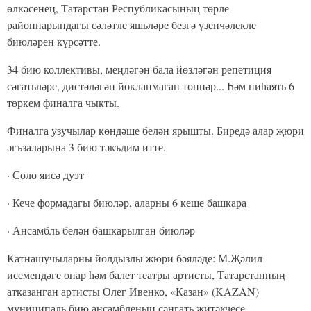
өлкәсенең, Татарстан Республикасының төрле
районнарындагы сәләтле яшьләре безгә үзенчәлекле
биюләрен күрсәтте.
34 бию коллективы, меңләгән бала йөзләгән репетиция
сәгатьләре, дистәләгән йокланмаган төннәр... Һәм ниһаять 6
төркем финалга чыкты.
Финалга узучылар көндәше белән ярышты. Биредә алар җюри
әгъзаларына 3 бию тәкъдим итте.
· Соло яисә дуэт
· Кече формадагы биюләр, аларны 6 кеше башкара
· Ансамбль белән башкарылган биюләр
Катнашучыларны йолдызлы жюри бәяләде: М.Җәлил
исемендәге опар һәм балет театры артисты, Татарстанның
атказанган артисты Олег Ивенко, «Казан» (KAZAN)
муниципаль бию ансамбленың сәнгать җитәкчесе,