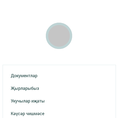
Документлар
Җырларыбыз
Укучылар иҗаты
Кәүсәр чишмәсе