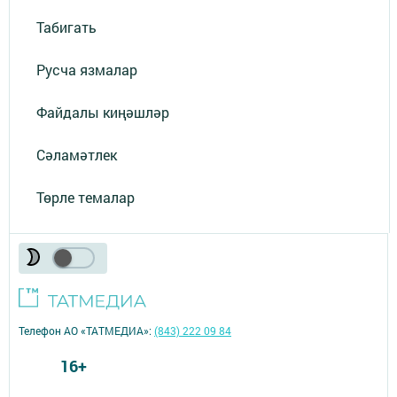
Табигать
Русча язмалар
Файдалы киңәшләр
Сәламәтлек
Төрле темалар
Телефон АО «ТАТМЕДИА»:
(843) 222 09 84
16+