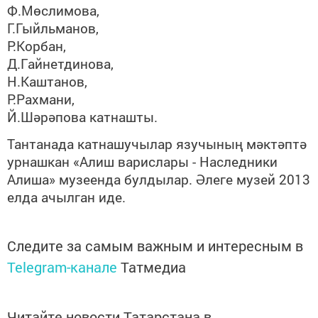
Ф.Мөслимова,
Г.Гыйльманов,
Р.Корбан,
Д.Гайнетдинова,
Н.Каштанов,
Р.Рахмани,
Й.Шәрәпова катнашты.
Тантанада катнашучылар язучының мәктәптә
урнашкан «Алиш варислары - Наследники
Алиша» музеенда булдылар. Әлеге музей 2013
елда ачылган иде.
Следите за самым важным и интересным в
Telegram-канале
Татмедиа
Читайте новости Татарстана в