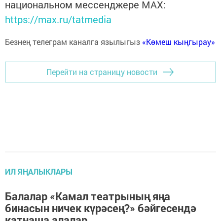
национальном мессенджере MАХ:
https://max.ru/tatmedia
Безнең телеграм каналга язылыгыз
«Көмеш кыңгырау»
Перейти на страницу новости
ИЛ ЯҢАЛЫКЛАРЫ
Балалар «Камал театрының яңа
бинасын ничек күрәсең?» бәйгесендә
катнаша алалар