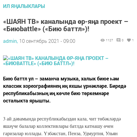
ИЛ ЯҢАЛЫКЛАРЫ
«ШАЯН ТВ» каналында өр-яңа проект –
«Биюbattle» («Бию баттл»)!
admin,
10 сентябрь 2021 - 09:00
1127
0
1
Бию баттл ул – заманча музыка, халык биюе һәм
классик хореографиянең иң яхшы үрнәкләре. Биредә
республикабызның иң көчле бию төркемнәре
осталыкта ярышты.
3 ай дәвамында республикабыздан кала, чит төбәкләрдә
яшәүче балалар коллективлары батлда катнашу өчен
гаризалар юллады. Үзбәкстан, Пенза, Удмуртия, Ульян