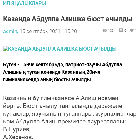
ИЛ ЯҢАЛЫКЛАРЫ
Казанда Абдулла Алишка бюст ачылды
admin,
15 сентябрь 2021 - 15:20
1364
0
1
Бүген - 15нче сентябрьдә, патриот-язучы Абдулла
Алишның туган көнендә Казанның 20нче
гимназиясендә аның бюсты ачылды.
Казанның бу гимназиясе А.Алиш исемен
йөртә. Бюст ачылу тантасында дәрәҗәле
кунаклар, язучының туганнары, журналистлар
һәм Абдулла Алиш премиясе лауреатлары:
В.Нуриев,
А.Хәсәнов,