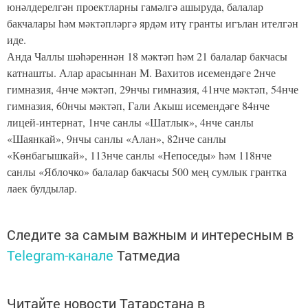
юнәлдерелгән проектларны гамәлгә ашыруда, балалар
бакчалары һәм мәктәпләргә ярдәм итү гранты игълан ителгән
иде.
Анда Чаллы шәһәреннән 18 мәктәп һәм 21 балалар бакчасы
катнашты. Алар арасыннан М. Вахитов исемендәге 2нче
гимназия, 4нче мәктәп, 29нчы гимназия, 41нче мәктәп, 54нче
гимназия, 60нчы мәктәп, Гали Акыш исемендәге 84нче
лицей-интернат, 1нче санлы «Шатлык», 4нче санлы
«Шаянкай», 9нчы санлы «Алан», 82нче санлы
«Көнбагышкай», 113нче санлы «Непоседы» һәм 118нче
санлы «Яблочко» балалар бакчасы 500 мең сумлык грантка
лаек булдылар.
Следите за самым важным и интересным в
Telegram-канале
Татмедиа
Читайте новости Татарстана в