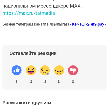
национальном мессенджере MАХ:
https://max.ru/tatmedia
Безнең телеграм каналга язылыгыз
«Көмеш кыңгырау»
Оставляйте реакции
1
0
0
0
0
Расскажите друзьям