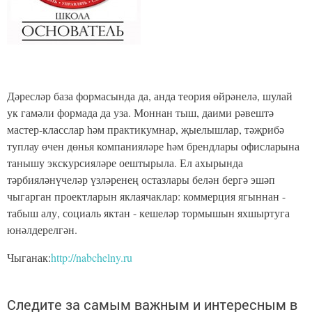
Дәресләр база формасында да, анда теория өйрәнелә, шулай
ук гамәли формада да уза. Моннан тыш, даими рәвештә
мастер-класслар һәм практикумнар, җыелышлар, тәҗрибә
туплау өчен дөнья компанияләре һәм брендлары офисларына
танышу экскурсияләре оештырыла. Ел ахырында
тәрбияләнүчеләр үзләренең остазлары белән бергә эшәп
чыгарган проектларын яклаячаклар: коммерция ягыннан -
табыш алу, социаль яктан - кешеләр тормышын яхшыртуга
юнәлдерелгән.
Чыганак:
http://nabchelny.ru
Следите за самым важным и интересным в