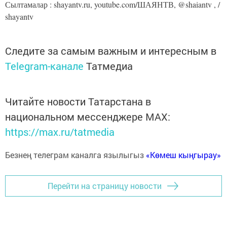
Сылтамалар : shayantv.ru, youtube.com/ШАЯНТВ, @shaiantv , /
shayantv
Следите за самым важным и интересным в
Telegram-канале
Татмедиа
Читайте новости Татарстана в
национальном мессенджере MАХ:
https://max.ru/tatmedia
Безнең телеграм каналга язылыгыз
«Көмеш кыңгырау»
Перейти на страницу новости