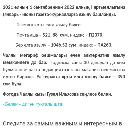
2021 елның 1 сентябреннән 2022 елның I яртыеллыгына
(январь - июнь) газета-журналларга язылу башланды.
Газета
га ярт
ы елга
язылу
бәясе:
Почта аша –
521, 88 сум
, индекс
– П2370.
Бер елга язылу –
1046,52 сум
, индекс –
ПА263.
Чаллы мәгариф оешмалары өчен альтернатив язылу
мөмкинлеге дә бар.
Подписка саны 30 данәдән дә ким
булмаган очракта редакция газетаны мәгариф оешмасына
илтеп бирәчәк.
Ул очракта ярты елга язылу бәясе – 390
сум була.
Фотода Чаллы кызы Гүзәл Ильясова сеңлесе белән.
«Белем» дигән тукталышта!
Следите за самым важным и интересным в