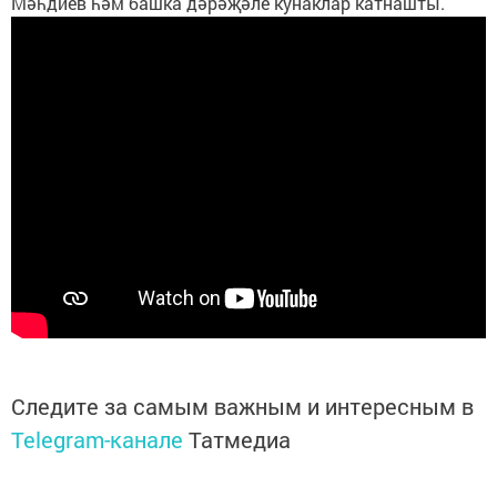
Мәһдиев һәм башка дәрәҗәле кунаклар катнашты.
Следите за самым важным и интересным в
Telegram-канале
Татмедиа