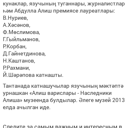
кунаклар, язучының туганнары, журналистлар
һәм Абдулла Алиш премиясе лауреатлары:
В.Нуриев,
А.Хәсәнов,
Ф.Мөслимова,
Г.Гыйльманов,
Р.Корбан,
Д.Гайнетдинова,
Н.Каштанов,
Р.Рахмани,
Й.Шәрәпова катнашты.
Тантанада катнашучылар язучының мәктәптә
урнашкан «Алиш варислары - Наследники
Алиша» музеенда булдылар. Әлеге музей 2013
елда ачылган иде.
Следите за самым важным и интересным в