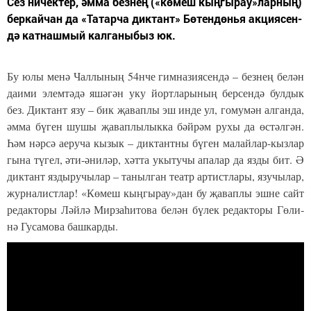
Сез ни­чек­тер, әм­ма без­нең («кө­меш кың­гы­рау»­лар­ның)
бер­кай­чан да «Та­тар­ча дик­тант» Бө­тен­дөнья ак­ци­я­сен­
дә кат­наш­мый кал­га­ны­быз юк.
Бу юлы ме­нә Чал­лы­ның 54нче гим­на­зи­я­сен­дә – без­нең бе­лән
да­и­ми элем­тә­дә яшә­гән уку йорт­ла­ры­ның бер­сен­дә булдык
без. Дик­тант язу – бик җа­вап­лы эш ин­де ул, го­му­мән ал­ган­да,
әм­ма бү­ген шу­шы җа­вап­лы­лык­ка бәй­рәм ру­хы да өс­тәл­гән.
Һәм нәр­сә ае­ру­ча кы­зык – дик­тант­ны бү­ген ма­лай­лар-кыз­лар
гы­на тү­гел, әти-әни­ләр, хәт­та укы­ту­чы апа­лар да язды бит. Ә
дик­тант яз­ды­ру­чы­лар – та­ныл­ган те­атр ар­тист­ла­ры, язу­чы­лар,
жур­на­лист­лар! «Кө­меш кың­гы­рау»­дан бу җа­вап­лы эш­не сайт
ре­дак­то­ры Ләй­лә Мир­за­һи­то­ва бе­лән бү­лек ре­дак­то­ры Гө­ли­
нә Гу­са­мо­ва баш­ка­рды.