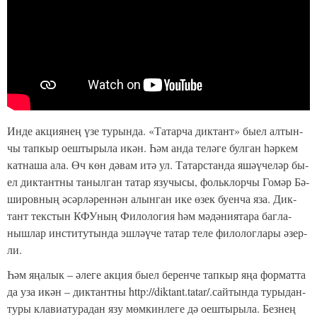
Ин­де ак­ци­я­нең үзе ту­рын­да. «Та­тар­ча дик­тант» бы­ел ал­тын­
чы тап­кыр оеш­ты­ры­ла икән. Һәм ан­да те­лә­ге бул­ган һәр­кем
кат­на­ша ала. Өч көн дә­вам итә ул. Та­тарс­тан­да яшәү­че­ләр бы­
ел дик­тант­ны та­ныл­ган та­тар язу­чы­сы, фольк­лор­чы Го­мәр Бә­
ши­ров­ның әсәр­лә­рен­нән алын­ган ике өзек бу­ен­ча яза. Дик­
тант текс­тын КФУ­ның Фи­ло­ло­гия һәм мә­дә­ни­я­та­ра баг­ла­
ныш­лар инс­ти­ту­тын­да эш­ләү­че та­тар те­ле фи­ло­лог­ла­ры әзер­
ли.
Һәм яңа­лык – әле­ге ак­ция бы­ел бе­рен­че тап­кыр яңа фор­мат­та
да уза икән – дик­тант­ны http://diktant.tatar/.сай­тын­да ту­ры­дан-
ту­ры кла­ви­а­ту­ра­дан язу мөм­кин­ле­ге дә оеш­ты­ры­ла. Без­нең