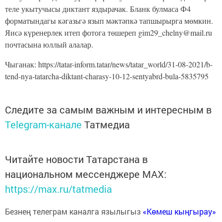
теле укытучысы диктант яздырачак. Бланк булмаса Ф4
форматындагы кәгазьгә язып мәктәпкә тапшырырга мөмкин.
Яисә күренерлек итеп фотога төшереп gim29_chelny@mail.ru
почтасына юллый алалар.
Чыганак: https://tatar-inform.tatar/news/tatar_world/31-08-2021/b-
tend-nya-tatarcha-diktant-charasy-10-12-sentyabrd-bula-5835795
Следите за самым важным и интересным в
Telegram-канале
Татмедиа
Читайте новости Татарстана в
национальном мессенджере MАХ:
https://max.ru/tatmedia
Безнең телеграм каналга язылыгыз
«Көмеш кыңгырау»