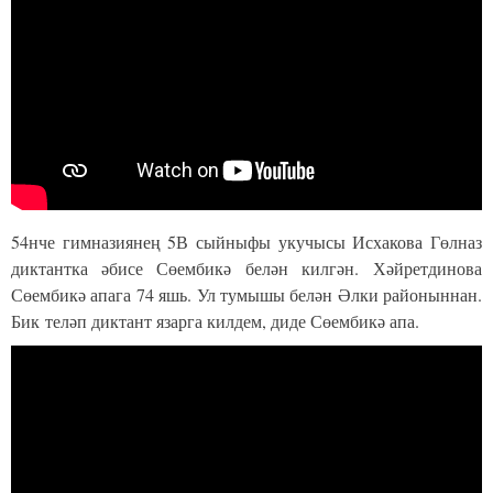
54нче гимназиянең 5В сыйныфы укучысы Исхакова Гөлназ
диктантка әбисе Сөембикә белән килгән. Хәйретдинова
Сөембикә апага 74 яшь. Ул тумышы белән Әлки районыннан.
Бик теләп диктант язарга килдем, диде Сөембикә апа.