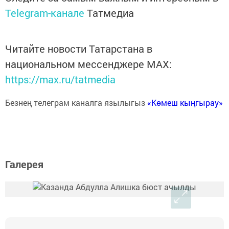
Telegram-канале
Татмедиа
Читайте новости Татарстана в
национальном мессенджере MАХ:
https://max.ru/tatmedia
Безнең телеграм каналга язылыгыз
«Көмеш кыңгырау»
Галерея