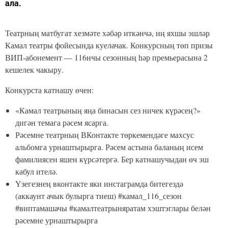
ала.
Театрның матбугат хезмәте хәбәр иткәнчә, иң яхшы эшләр
Камал театры фойесында куелачак. Конкурсның төп призы
ВИП-абонемент — 116нчы сезонның һәр премьерасына 2
кешелек чакыру.
Конкурста катнашу өчен:
«Камал театрының яңа бинасын сез ничек күрәсең?»
дигән темага рәсем ясарга.
Рәсемне театрның ВКонтакте төркемендәге махсус
альбомга урнаштырырга. Рәсем астына баланың исем
фамилиясен яшен күрсәтергә. Бер катнашучыдан өч эш
кабул ителә.
Үзегезнең вконтакте яки инстаграмда битегездә
(аккаунт ачык булырга тиеш) #камал_116_сезон
#виптамашачы #камалтеатрыняратам хэштэглары белән
рәсемне урнаштырырга