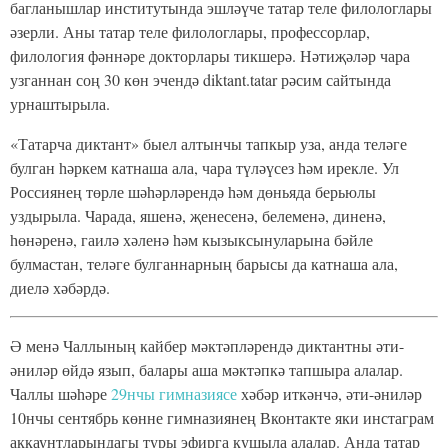
багланышлар институтында эшләүче татар теле филологлары
әзерли. Аны татар теле филологлары, профессорлар,
филология фәннәре докторлары тикшерә. Нәтиҗәләр чара
узганнан соң 30 көн эчендә diktant.tatar рәсим сайтында
урнаштырыла.
«Татарча диктант» быел алтынчы тапкыр уза, анда теләге
булган һәркем катнаша ала, чара түләүсез һәм ирекле. Ул
Россиянең төрле шәһәрләрендә һәм дөньяда берьюлы
уздырыла. Чарада, яшенә, җенесенә, белеменә, диненә,
һөнәренә, гаилә хәленә һәм кызыксынуларына бәйле
булмастан, теләге булганнарның барысы да катнаша ала,
диелә хәбәрдә.
Ә менә Чаллының кайбер мәктәпләрендә диктантны әти-
әниләр өйдә язып, балары аша мәктәпкә тапшыра алалар.
Чаллы шәһәре
29нчы гимназиясе
хәбәр иткәнчә, әти-әниләр
10нчы сентябрь көнне гимназиянең Вконтакте яки инстаграм
аккаунтларындагы туры эфирга кушыла алалар. Анда татар