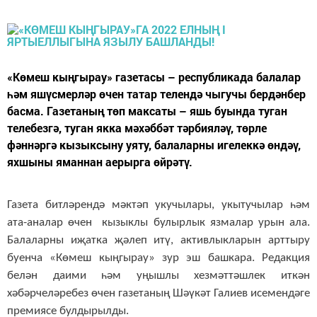
«Көмеш кыңгырау» газетасы – республикада балалар
һәм яшүсмерләр өчен татар телендә чыгучы бердәнбер
басма. Газетаның төп максаты – яшь буында туган
телебезгә, туган якка мәхәббәт тәрбияләү, төрле
фәннәргә кызыксыну уяту, балаларны игелеккә өндәү,
яхшыны яманнан аерырга өйрәтү.
Газета битләрендә мәктәп укучылары, укытучылар һәм
ата-аналар өчен кызыклы булырлык язмалар урын ала.
Балаларны иҗатка җәлеп итү, активлыкларын арттыру
буенча «Көмеш кыңгырау» зур эш башкара. Редакция
белән даими һәм уңышлы хезмәттәшлек иткән
хәбәрчеләребез өчен газетаның Шәүкәт Галиев исемендәге
премиясе булдырылды.