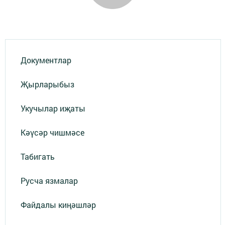
Документлар
Җырларыбыз
Укучылар иҗаты
Кәүсәр чишмәсе
Табигать
Русча язмалар
Файдалы киңәшләр