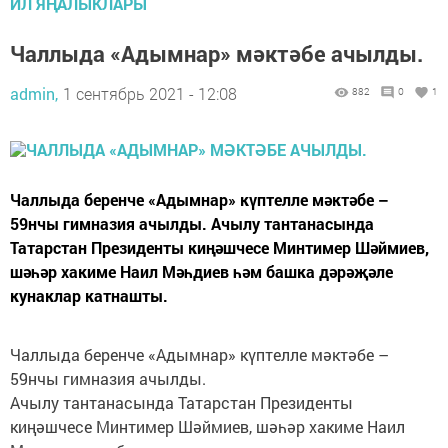
ИЛ ЯҢАЛЫКЛАРЫ
Чаллыда «Адымнар» мәктәбе ачылды.
admin,
1 сентябрь 2021 - 12:08
882
0
1
Чаллыда беренче «Адымнар» күптелле мәктәбе –
59нчы гимназия ачылды. Ачылу тантанасында
Татарстан Президенты киңәшчесе Минтимер Шәймиев,
шәһәр хакиме Наил Мәһдиев һәм башка дәрәҗәле
кунаклар катнашты.
Чаллыда беренче «Адымнар» күптелле мәктәбе –
59нчы гимназия ачылды.
Ачылу тантанасында Татарстан Президенты
киңәшчесе Минтимер Шәймиев, шәһәр хакиме Наил