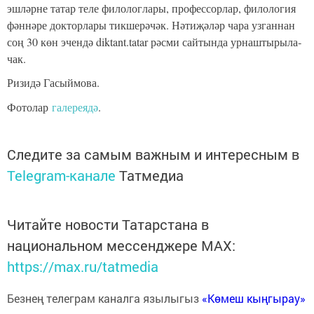
эш­ләр­не та­тар те­ле фи­ло­лог­ла­ры, про­фес­сор­лар, фи­ло­ло­гия
фән­нә­ре док­тор­ла­ры тик­ше­рә­чәк. Нә­ти­җә­ләр ча­ра уз­ган­нан
соң 30 көн эчен­дә diktant.tatar рәс­ми сай­тын­да ур­наш­ты­ры­ла­
чак.
Ризидә Гасыймова.
Фотолар
галереядә
.
Следите за самым важным и интересным в
Telegram-канале
Татмедиа
Читайте новости Татарстана в
национальном мессенджере MАХ:
https://max.ru/tatmedia
Безнең телеграм каналга язылыгыз
«Көмеш кыңгырау»