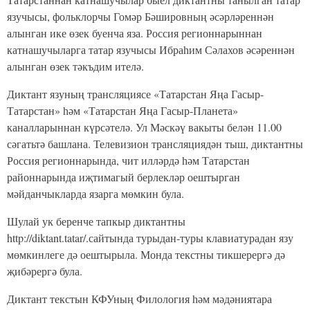
язучысы, фольклорчы Гомәр Бәшировның әсәрләреннән
алынган ике өзек буенча яза. Россия регионнарыннан
катнашучыларга татар язучысы Ибраһим Сәлахов әсәреннән
алынган өзек тәкъдим ителә.
Диктант язуның трансляциясе «Татарстан Яңа Гасыр-
Татарстан» һәм «Татарстан Яңа Гасыр-Планета»
каналларыннан күрсәтелә. Ул Мәскәү вакыты белән 11.00
сәгатьтә башлана. Телевизион трансляциядән тыш, диктантны
Россия регионнарында, чит илләрдә һәм Татарстан
районнарында иҗтимагый берлекләр оештырган
мәйданчыкларда язарга мөмкин була.
Шулай ук беренче тапкыр диктантны
http://diktant.tatar/.сайтында турыдан-туры клавиатурадан язу
мөмкинлеге дә оештырыла. Монда текстны тикшерергә дә
җибәрергә була.
Диктант текстын КФУның Филология һәм мәдәниятара