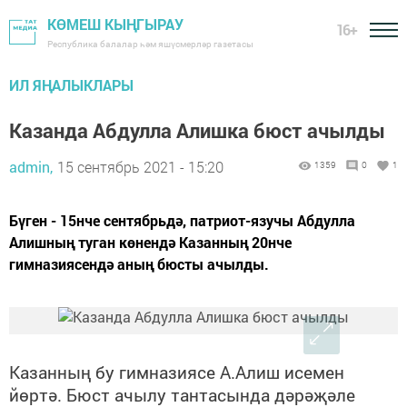
КӨМЕШ КЫҢГЫРАУ
16+
Республика балалар һәм яшүсмерләр газетасы
ИЛ ЯҢАЛЫКЛАРЫ
Казанда Абдулла Алишка бюст ачылды
admin,
15 сентябрь 2021 - 15:20
1359
0
1
Бүген - 15нче сентябрьдә, патриот-язучы Абдулла
Алишның туган көнендә Казанның 20нче
гимназиясендә аның бюсты ачылды.
Казанның бу гимназиясе А.Алиш исемен
йөртә. Бюст ачылу тантасында дәрәҗәле