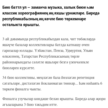
Бию баттл ул – заманча музыка, халык биюе һәм
классик хореографиянең иң яхшы үрнәкләре. Биредә
республикабызның иң көчле бию төркемнәре
осталыкта ярышты.
3 ай дәвамында республикабыздан кала, чит төбәкләрдә
яшәүче балалар коллективлары батлда катнашу өчен
гаризалар юллады. Үзбәкстан, Пенза, Удмуртия, Ульян
өлкәсенең, Татарстан Республикасының төрле
районнарындагы сәләтле яшьләре безгә үзенчәлекле
биюләрен күрсәтте.
34 бию коллективы, меңләгән бала йөзләгән репетиция
сәгатьләре, дистәләгән йокланмаган төннәр... Һәм ниһаять 6
төркем финалга чыкты.
Финалга узучылар көндәше белән ярышты. Биредә алар җюри
әгъзаларына 3 бию тәкъдим итте.