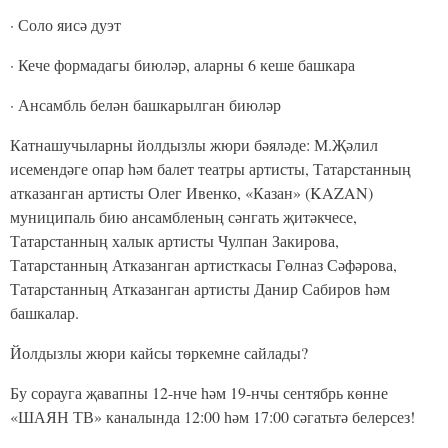
· Соло яисә дуэт
· Кече формадагы биюләр, аларны 6 кеше башкара
· Ансамбль белән башкарылган биюләр
Катнашучыларны йолдызлы жюри бәяләде: М.Җәлил
исемендәге опар һәм балет театры артисты, Татарстанның
атказанган артисты Олег Ивенко, «Казан» (KAZAN)
муниципаль бию ансамбленың сәнгать җитәкчесе,
Татарстанның халык артисты Чулпан Закирова,
Татарстанның Атказанган артисткасы Гөлназ Сәфәрова,
Татарстанның Атказанган артисты Данир Сабиров һәм
башкалар.
Йолдызлы жюри кайсы төркемне сайлады?
Бу сорауга җавапны 12-нче һәм 19-нчы сентябрь көнне
«ШАЯН ТВ» каналында 12:00 һәм 17:00 сәгатьтә белерсез!