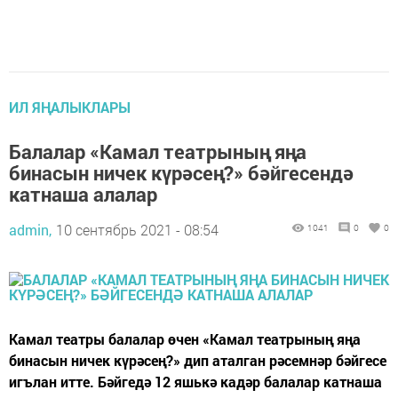
ИЛ ЯҢАЛЫКЛАРЫ
Балалар «Камал театрының яңа
бинасын ничек күрәсең?» бәйгесендә
катнаша алалар
admin,
10 сентябрь 2021 - 08:54
1041
0
0
Камал театры балалар өчен «Камал театрының яңа
бинасын ничек күрәсең?» дип аталган рәсемнәр бәйгесе
игълан итте. Бәйгедә 12 яшькә кадәр балалар катнаша