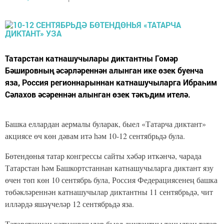
Татарстан катнашучылары диктантны Гомәр
Бәшировның әсәрләреннән алынган ике өзек буенча
яза, Россия регионнарыннан катнашучыларга Ибраһим
Сәлахов әсәреннән алынган өзек тәкъдим ителә.
Башка еллардан аермалы буларак, быел «Татарча диктант»
акциясе өч көн дәвам итә һәм 10-12 сентябрьдә була.
Бөтендөнья татар конгрессы сайты хәбәр иткәнчә, чарада
Татарстан һәм Башкортстаннан катнашучыларга диктант язу
өчен төп көн 10 сентябрь була, Россия Федерациясенең башка
төбәкләреннән катнашучылар диктантны 11 сентябрьдә, чит
илләрдә яшәүчеләр 12 сентябрьдә яза.
Татарстаннан катнашучылар быел диктантны танылган татар