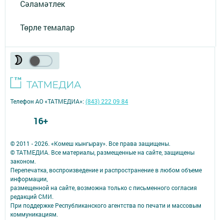
Сәламәтлек
Төрле темалар
Телефон АО «ТАТМЕДИА»:
(843) 222 09 84
16+
© 2011 - 2026. «Комеш кынгырау». Все права защищены.
© ТАТМЕДИА. Все материалы, размещенные на сайте, защищены
законом.
Перепечатка, воспроизведение и распространение в любом объеме
информации,
размещенной на сайте, возможна только с письменного согласия
редакций СМИ.
При поддержке Республиканского агентства по печати и массовым
коммуникациям.