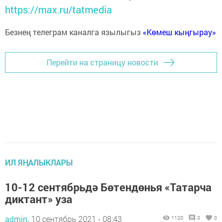
https://max.ru/tatmedia
Безнең телеграм каналга язылыгыз
«Көмеш кыңгырау»
Перейти на страницу новости
ИЛ ЯҢАЛЫКЛАРЫ
10-12 сентябрьдә Бөтендөнья «Татарча
диктант» уза
admin,
10 сентябрь 2021 - 08:43
1120
0
0