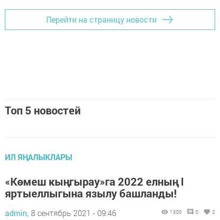
Перейти на страницу новости
Топ 5 новостей
ИЛ ЯҢАЛЫКЛАРЫ
«Көмеш кыңгырау»га 2022 елның I
яртыеллыгына язылу башланды!
admin,
8 сентябрь 2021 - 09:46
1300
0
2