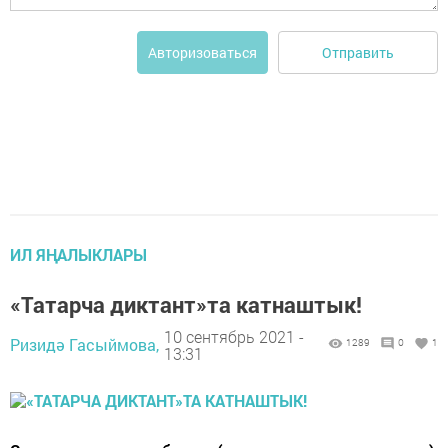
Отправить
Авторизоваться
ИЛ ЯҢАЛЫКЛАРЫ
«Та­тар­ча дик­тант»та катнаштык!
10 сентябрь 2021 -
Ризидә Гасыймова,
1289
0
1
13:31