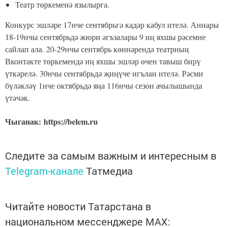
Театр төркеменә язылырга.
Конкурс эшләре 17нче сентябрьгә кадәр кабул ителә. Аннары
18-19нчы сентябрьдә жюри әгъзалары 9 иң яхшы рәсемне
сайлап ала. 20-29нчы сентябрь көннәрендә театрның
Вконтакте төркемендә иң яхшы эшләр өчен тавыш бирү
үткәрелә. 30нчы сентябрьдә җиңүче игълан ителә. Рәсми
бүләкләү 1нче октябрьдә яңа 116нчы сезон ачылышында
үтәчәк.
Чыганак: https://belem.ru
Следите за самым важным и интересным в
Telegram-канале
Татмедиа
Читайте новости Татарстана в
национальном мессенджере MАХ: