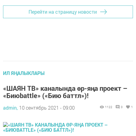
Перейти на страницу новости
ИЛ ЯҢАЛЫКЛАРЫ
«ШАЯН ТВ» каналында өр-яңа проект –
«Биюbattle» («Бию баттл»)!
admin,
10 сентябрь 2021 - 09:00
1122
0
1