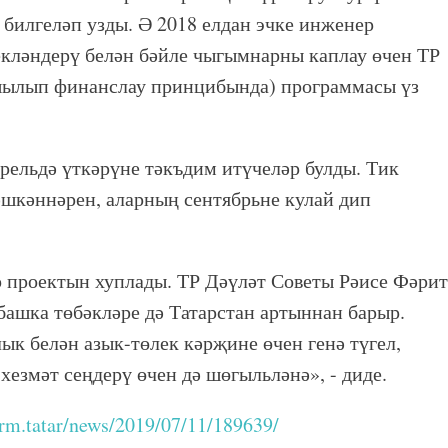
билгеләп узды. Ә 2018 елдан эчке инженер
екләндерү белән бәйле чыгымнарны каплау өчен ТР
шылып финанслау принцибында) программасы үз
рельдә үткәрүне тәкъдим итүчеләр булды. Тик
шкәннәрен, аларның сентябрьне кулай дип
 проектын хуплады. ТР Дәүләт Советы Рәисе Фәрит
ашка төбәкләре дә Татарстан артыннан барыр.
ык белән азык-төлек кәрҗине өчен генә түгел,
хезмәт сеңдерү өчен дә шөгыльләнә», - диде.
form.tatar/news/2019/07/11/189639/