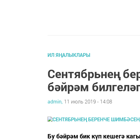
ИЛ ЯҢАЛЫКЛАРЫ
Сентябрьнең бе
бәйрәм билгелә
admin,
11 июль 2019 - 14:08
Бу бәйрәм бик күп кешегә каг