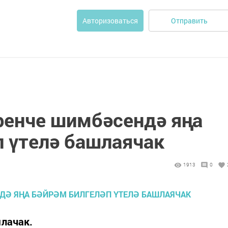
Отправить
Авторизоваться
ренче шимбәсендә яңа
п үтелә башлаячак
1913
0
ылачак.