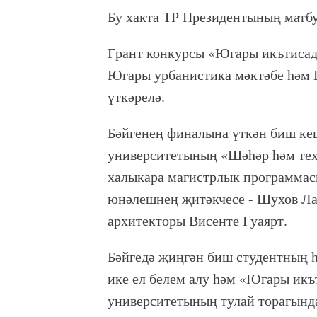
Бу хакта ТР Президентының матбуг
Грант конкурсы «Югары икътисад
Югары урбанистика мәктәбе һәм 
үткәрелә.
Бәйгенең финалына үткән биш ке
университетының «Шәһәр һәм тех
халыкара магистрлык программасы
юнәлешнең җитәкчесе - Шухов Ла
архитекторы Висенте Гуаярт.
Бәйгедә җиңгән биш студентның һ
ике ел белем алу һәм «Югары ик
университетының тулай торагынд