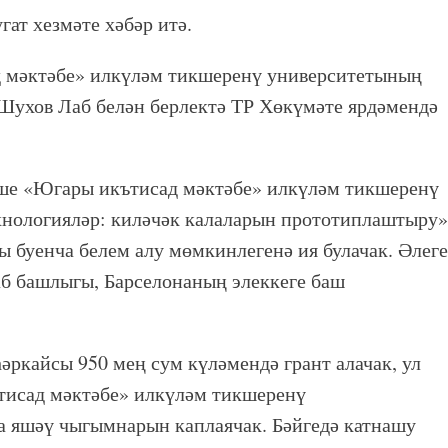
ат хезмәте хәбәр итә.
 мәктәбе» илкүләм тикшеренү университетының
Шухов Лаб белән берлектә ТР Хөкүмәте ярдәмендә
ше «Югары икътисад мәктәбе» илкүләм тикшеренү
нологияләр: киләчәк калаларын прототиплаштыру»
 буенча белем алу мөмкинлегенә ия булачак. Әлеге
б башлыгы, Барселонаның элеккеге баш
әркайсы 950 мең сум күләмендә грант алачак, ул
ътисад мәктәбе» илкүләм тикшеренү
а яшәү чыгымнарын каплаячак. Бәйгедә катнашу