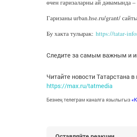
өчен гаризаларны ай дәвамында –
Гаризаны urban.hse.ru/grant/ сайт
Бу хакта тулырак:
https://tatar-in
Следите за самым важным и 
Читайте новости Татарстана 
https://max.ru/tatmedia
Безнең телеграм каналга язылыгыз
«
Оставляйте реакции