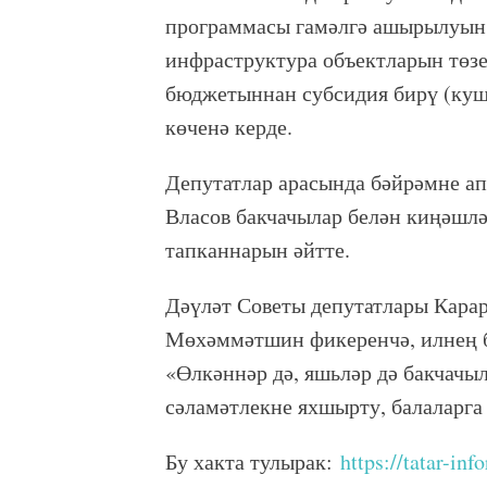
программасы гамәлгә ашырылуын 
инфраструктура объектларын төз
бюджетыннан субсидия бирү (ку
көченә керде.
Депутатлар арасында бәйрәмне ап
Власов бакчачылар белән киңәшлә
тапканнарын әйтте.
Дәүләт Советы депутатлары Карар
Мөхәммәтшин фикеренчә, илнең б
«Өлкәннәр дә, яшьләр дә бакчачыл
сәламәтлекне яхшырту, балаларга 
Бу хакта тулырак:
https://tatar-in