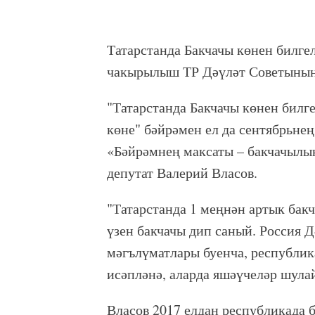
Татарстанда Бакчачы көнен билге
чакырылыш ТР Дәүләт Советының
"Татарстанда Бакчачы көнен билге
көне" бәйрәмен ел да сентябрьне
«Бәйрәмнең максаты – бакчачылык
депутат Валерий Власов.
"Татарстанда 1 меңнән артык бак
үзен бакчачы дип саный. Россия 
мәгълүматлары буенча, республик
исәпләнә, аларда яшәүчеләр шулай 
Власов 2017 елдан республикада