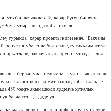
ләп үтә башлаячаклар. Бу карар бүген бишенче
 49нчы утырышында кабул ителде.
ләү турында" карар проекты нигезендә, "Бакчачы
ң беренче шимбәсендә билгеләп үтү тәкъдим ителә.
 ширкәтләре, бакчачының абруен күтәрү», - диде
чачылык берләшмәсе исәпләнә. 1 млн га якын кеше
Дәүләт статистикасы комитетының төбәк идарәсе
ада 450 меңгә якын шәхси ярдәмче хуҗалык
ук бакча тота", - диде ул.
 бакчачылык ширкәтләренең инфраструктур үсеше