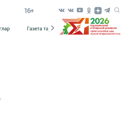
16+
глар
Газета тарихы
Әкият
Әкият язаб
1