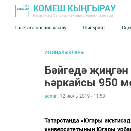
КӨМЕШ КЫҢГЫРАУ
Республика балалар һәм яшүсмерләр газетасы
Газетага онлайн язылу
Шигърият
Сце
ИЛ ЯҢАЛЫКЛАРЫ
Бәйгедә җиңгән
һәркайсы 950 м
admin,
12 июль 2019 - 11:50
Татарстанда «Югары икътисад
университетының Югары урбан