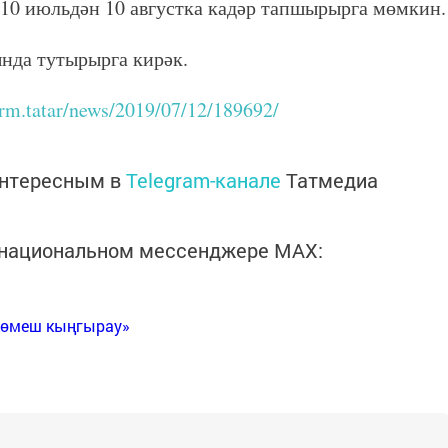
 10 июльдән 10 августка кадәр тапшырырга мөмкин.
ында тутырырга кирәк.
form.tatar/news/2019/07/12/189692/
интересным в
Telegram-канале
Татмедиа
в национальном мессенджере MАХ:
Көмеш кыңгырау»