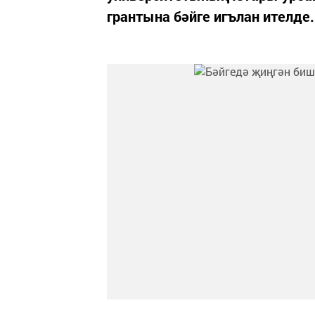
грантына бәйге игълан ителде.