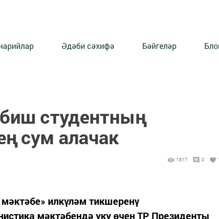
нарийлар
Әдәби сәхифә
Бәйгеләр
Бло
 биш студентның
ең сум алачак
1817
0
 мәктәбе» илкүләм тикшеренү
истика мәктәбендә уку өчен ТР Президенты