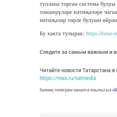
туплана торган система булуы
тикшерүләре нәтиҗәләре чагы
нәтиҗәләр төрле булуын өйрәнә
Бу хакта тулырак:
https://tatar
Следите за самым важным и 
Читайте новости Татарстана 
https://max.ru/tatmedia
Безнең телеграм каналга язылыгыз
«