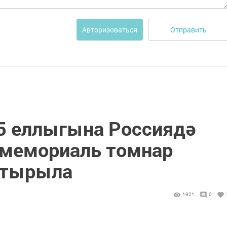
Отправить
Авторизоваться
5 еллыгына Россиядә
 мемориаль томнар
штырыла
1921
0