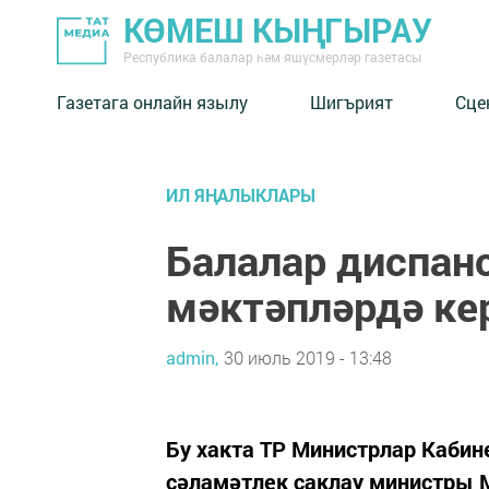
КӨМЕШ КЫҢГЫРАУ
Республика балалар һәм яшүсмерләр газетасы
Газетага онлайн язылу
Шигърият
Сце
ИЛ ЯҢАЛЫКЛАРЫ
Балалар диспан
мәктәпләрдә ке
admin,
30 июль 2019 - 13:48
Бу хакта ТР Министрлар Каби
сәламәтлек саклау министры 