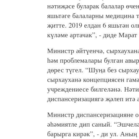
нәтиҗәсе буларак балалар өче
яшьтәге балаларны медицина т
җитте. 2019 елдан 6 яшьтән о
күләме артачак”, - диде Марат
Министр әйтүенчә, сырхауханә
һәм проблемалары булган авы
дөрес түгел. “Шуңа без сырхау
сырхауханә концепциясен гам
учреждениесе билгеләнә. Нәти
диспансеризациягә җәлеп итә 
Министр диспансеризацияне ое
әһәмиятле дип саный. “Эшчеләр
барырга кирәк”, - ди ул. Аның