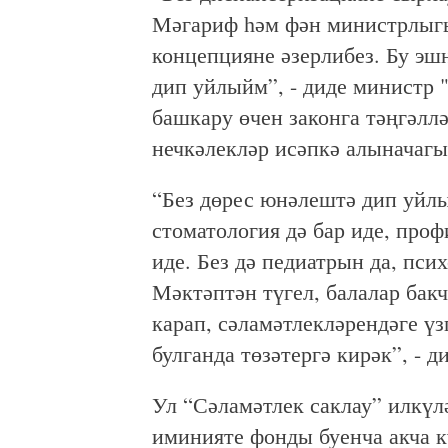
Мәгариф һәм фән министрлыгы 
концепцияне әзерлибез. Бу э
дип уйлыйм”, - диде министр 
башкару өчен законга тәңгәлл
нечкәлекләр исәпкә алыначагы
“Без дөрес юнәлештә дип уйл
стоматология дә бар иде, проф
иде. Без дә педиатрын да, пси
Мәктәптән түгел, балалар бак
карап, сәламәтлекләрендәге ү
булганда төзәтергә кирәк”, - 
Ул “Сәламәтлек саклау” илкү
иминияте фонды буенча акча 