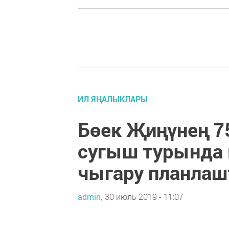
ИЛ ЯҢАЛЫКЛАРЫ
Бөек Җиңүнең 7
сугыш турында
чыгару планла
admin,
30 июль 2019 - 11:07