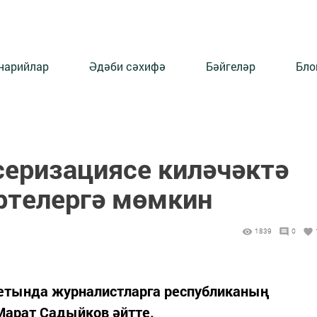
нарийлар
Әдәби сәхифә
Бәйгеләр
Бло
серизациясе киләчәктә
ртелергә мөмкин
1839
0
нетында журналистларга республиканың
Марат Садыйков әйтте.