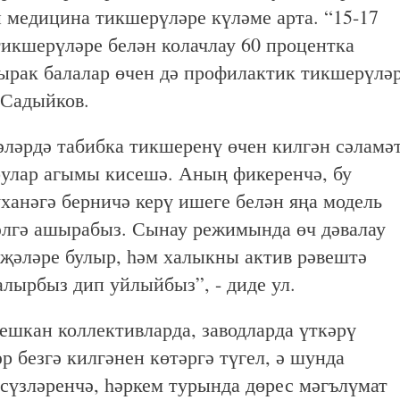
н медицина тикшерүләре күләме арта. “15-17
икшерүләре белән колачлау 60 процентка
лырак балалар өчен дә профилактик тикшерүлә
 Садыйков.
ләрдә табибка тикшеренү өчен килгән сәламә
рулар агымы кисешә. Аның фикеренчә, бу
ханәгә берничә керү ишеге белән яңа модель
әлгә ашырабыз. Сынау режимында өч дәвалау
җәләре булыр, һәм халыкны актив рәвештә
алырбыз дип уйлыйбыз”, - диде ул.
шкан коллективларда, заводларда үткәрү
 безгә килгәнен көтәргә түгел, ә шунда
 сүзләренчә, һәркем турында дөрес мәгълүмат