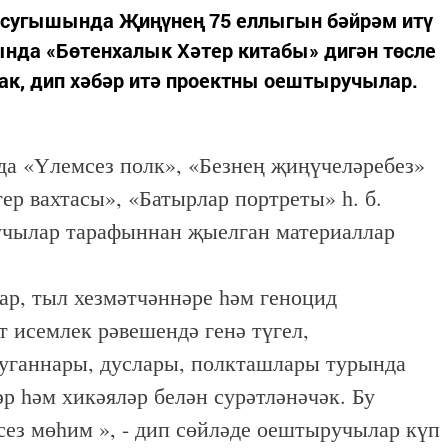
н сугышында Җиңүнең 75 еллыгын бәйрәм итү
ында «Бөтенхалык Хәтер китабы» дигән төсле
к, дип хәбәр итә проектны оештыручылар.
да «Үлемсез полк», «Безнең җиңүчеләребез»
ер вахтасы», «Батырлар портреты» һ. б.
учылар тарафыннан җыелган материаллар
ар, тыл хезмәтчәннәре һәм геноцид
 исемлек рәвешендә генә түгел,
туганнары, дуслары, полкташлары турында
р һәм хикәяләр белән сурәтләнәчәк. Бу
ез мөһим », - дип сөйләде оештыручылар күп