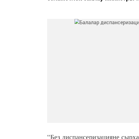
“Без диспансеризацияне сырха