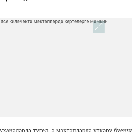
уханәләрдә түгел, ә мәктәпләрдә үткәрү буенч