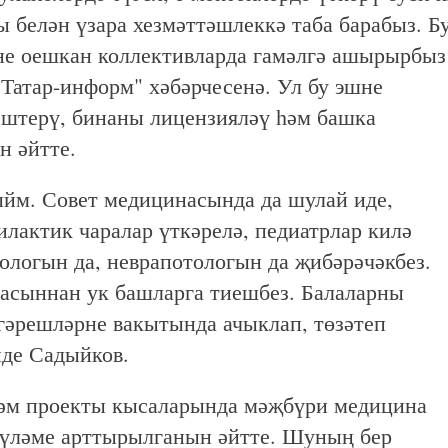
белән үзара хезмәттәшлеккә таба барабыз. Б
шне оешкан коллективларда гамәлгә ашырырбыз
"Татар-информ" хәбәрчесенә. Ул бу эшне
әштерү, бинаны лицензияләү һәм башка
н әйтте.
ыйм. Совет медицинасында да шулай иде,
илактик чаралар үткәрелә, педиатрлар килә
хологын да, неврапотологын да җибәрәчәкбез.
часыннан ук башларга тиешбез. Балаларны
згәрешләрне вакытында ачыклап, төзәтеп
диде Садыйков.
ләм проекты кысаларында мәҗбүри медицина
күләме арттырылганын әйтте. Шуның бер