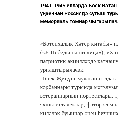
1941-1945 елларда Бөек Вата
уңаеннан Россиядә сугыш тур
мемориаль томнар чыгарылача
«Бөтенхалык Хәтер китабы» н
(«У Победы наши лица»), «Хәт
патриотик акцияләрдә катнаш
урнаштырылачак.
«Бөек Җиңүне яулаган солдатл
корбаннары турында мәгълүмат
ветераннарның портретлары, 
яхшы истәлекләр, фоторәсемнә
киләчәк буыннар өчен һичшикс