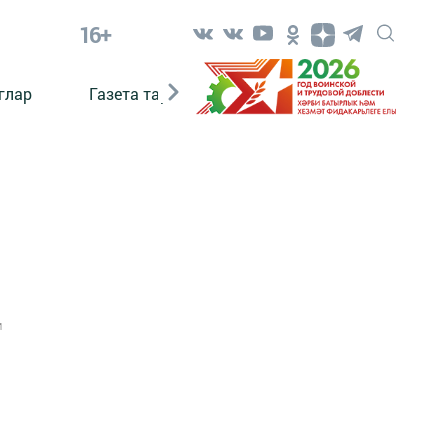
16+
глар
Газета тарихы
Әкият
Әкият язаб
1