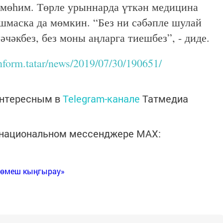
 мөһим. Төрле урыннарда үткән медицина
шмаска да мөмкин. “Без ни сәбәпле шулай
чәкбез, без моны аңларга тиешбез”, - диде.
-inform.tatar/news/2019/07/30/190651/
интересным в
Telegram-канале
Татмедиа
в национальном мессенджере MАХ:
Көмеш кыңгырау»