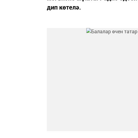
дип көтелә.