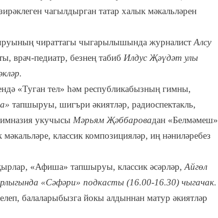
зирәклеген чагылдырган татар халык мәкальләрен
пшыруының чираттагы чыгарылышында журналист
Алсу
ы, врач-педиатр, безнең табиб
Илдус Җәүдәт улы
кләр.
сендә «Туган тел» һәм республикабызның гимны,
ша»
тапшыруы, шигъри әкиятләр, радиоспектакль,
гимназия укучысы
Мәрьям Җәббарова
дан «Белмәмеш»
 мәкальләре, классик композицияләр, иң нәниләребез
.
 җырлар, «Афиша» тапшыруы, классик әсәрләр,
Айгөл
рлыгында «Сәфәри» подкасты (16.00-16.30) чыгачак.
шелеп, балаларыбызга йокы алдыннан матур әкиятләр