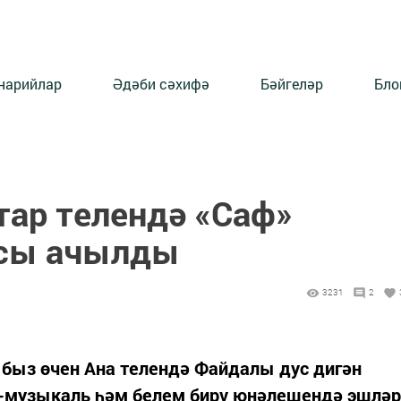
нарийлар
Әдәби сәхифә
Бәйгеләр
Бло
тар телендә «Саф»
осы ачылды
3231
2
ыз өчен Ана телендә Файдалы дус дигән
и-музыкаль һәм белем бирү юнәлешендә эшләр