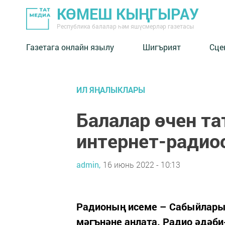
КӨМЕШ КЫҢГЫРАУ
Республика балалар һәм яшүсмерләр газетасы
Газетага онлайн язылу
Шигърият
Сце
ИЛ ЯҢАЛЫКЛАРЫ
Балалар өчен та
интернет-ради
admin,
16 июнь 2022 - 10:13
Радионың исеме – Сабыйларыб
мәгънәне аңлата. Радио әдәб