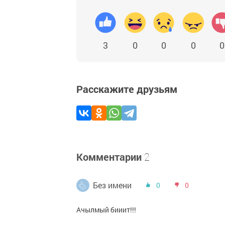
3
0
0
0
0
Расскажите друзьям
Комментарии
2
Без имени
0
0
Ачылмый бииит!!!