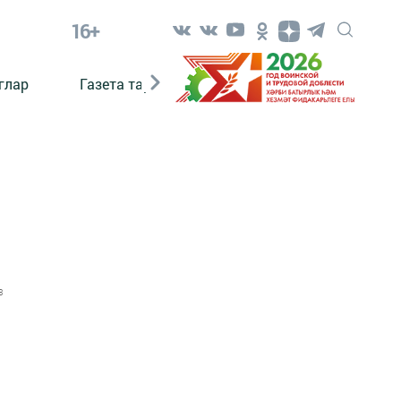
16+
глар
Газета тарихы
Әкият
Әкият язаб
3