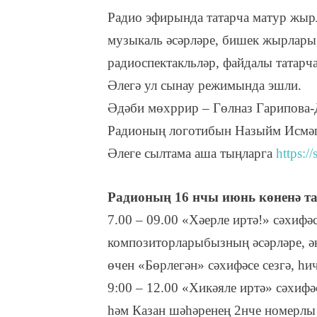
Радио эфирында татарча матур жырл
музыкаль әсәрләре, бишек жырлары,
радиоспектакльләр, файдалы татар
Әлегә ул сынау режимында эшли.
Әдәби мөхррир – Гөлназ Гарипова-
Радионың логотибын Назыйм Исмәг
Әлеге сылтама аша тыңларга
https://
Радионың 16 нчы июнь көненә т
7.00 – 09.00 «Хәерле иртә!» сәхифә
композиторларыбызның әсәрләре, ә
өчен «Бөрлегән» сәхифәсе сезгә, һи
9:00 – 12.00 «Хикәяле иртә» сәхиф
һәм Казан шәһәренең 2нче номерл