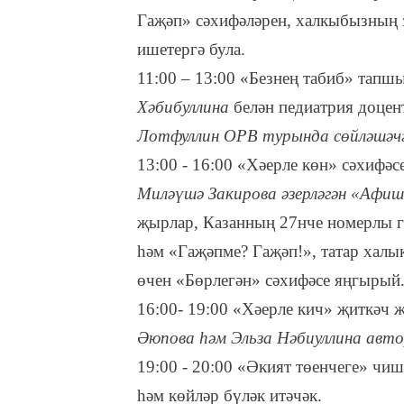
Гаҗәп» cәхифәләрен, халкыбызның 
ишетергә була.
11:00 – 13:00 «Безнең табиб» та
Хәбибуллина
белән педиатрия доцент
Лотфуллин ОРВ турында сөйләшәчә
13:00 - 16:00 «Хәерле көн» сәхифә
Миләүшә Закирова әзерләгән «Афи
җырлар, Казанның 27нче номерлы 
һәм «Гаҗәпме? Гаҗәп!», татар халык
өчен «Бөрлегән» сәхифәсе яңгырый
16:00- 19:00 «Хәерле кич» җиткәч
Әюпова һәм Эльза Нәбиуллина авто
19:00 - 20:00 «Әкият төенчеге» чи
һәм көйләр бүләк итәчәк.