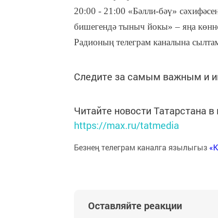
20:00 - 21:00 «Бәлли-бәү» сәхифәс
бишегендә тыныч йокы» – яңа көнне
Радионың телеграм каналына сылта
Следите за самым важным и 
Читайте новости Татарстана 
https://max.ru/tatmedia
Безнең телеграм каналга язылыгыз
«
Оставляйте реакции