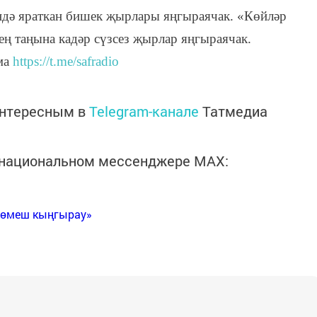
ендә яраткан бишек җырлары яңгыраячак. «Көйләр
ң таңына кадәр сүзсез җырлар яңгыраячак.
ма
https://t.me/safradio
интересным в
Telegram-канале
Татмедиа
в национальном мессенджере MАХ:
Көмеш кыңгырау»