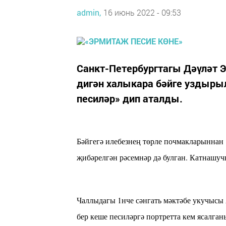
admin,
16 июнь 2022 - 09:53
Санкт-Петербургтагы Дәүләт 
дигән халыкара бәйге уздыры
песиләр» дип аталды.
Бәйгегә илебезнең төрле почмакларыннан
җибәрелгән рәсемнәр дә булган. Катнашу
Чаллыдагы 1нче сәнгать мәктәбе укучысы
бер кеше песиләргә портретта кем ясалган