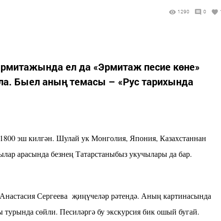
1290
0
Эрмитажында ел да «Эрмитаж песие көне»
ла. Быел аның темасы – «Рус тарихында
 1800 эш килгән. Шулай ук Монголия, Япония, Казахстаннан
чылар арасында безнең Татарстаныбыз укучылары да бар.
 Анастасия Сергеева җиңүчеләр рәтендә. Аның картинасында
ы турында сөйли. Песиләргә бу экскурсия бик ошый бугай.