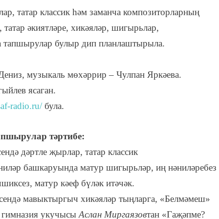
ар, татар классик һәм заманча композиторларның
 татар әкиятләре, хикәяләр, шигырьлар,
ча тапшырулар булыр дип планлаштырыла.
Дениз, музыкаль мөхәррир – Чулпан Яркәева.
ыйлев ясаган.
saf-radio.ru/
була.
апшырулар тәртибе:
сендә дәртле җырлар, татар классик
ниләр башкаруында матур шигырьләр, иң нәниләребез
чшиксез, матур кәеф бүләк итәчәк.
әсендә мавыктыргыч хикәяләр тыңларга, «Белмәмеш»
ы гимназия укучысы
Аслан Миргаязов
тан «Гаҗәпме?