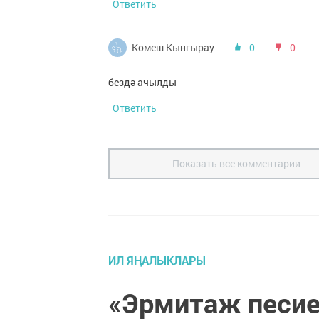
Ответить
Комеш Кынгырау
0
0
бездә ачылды
Ответить
Показать все комментарии
ИЛ ЯҢАЛЫКЛАРЫ
«Эрмитаж песие