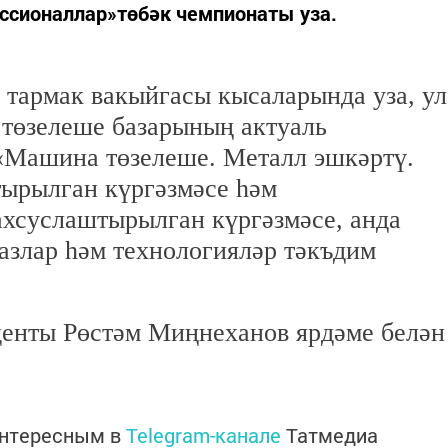
сионаллар»төбәк чемпионаты уза.
 тармак вакыйгасы кысаларында уза, ул
 төзелеше базарының актуаль
 «Машина төзелеше. Металл эшкәртү.
тырылган күргәзмәсе һәм
ахсуслаштырылган күргәзмәсе, анда
азлар һәм технологияләр тәкъдим
денты Рөстәм Миңнеханов ярдәме белән
интересным в
Telegram-канале
Татмедиа