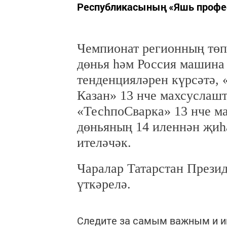
Республикасының «Яшь профес
Чемпионат регионның төп
дөнья һәм Россия машина
тенденцияләрен күрсәтә,
Казан» 13 нче махсуслаш
«ТесһпоСварка» 13 нче м
дөньяның 14 иленнән җиһ
ителәчәк.
Чаралар Татарстан Прези
үткәрелә.
Следите за самым важным и 