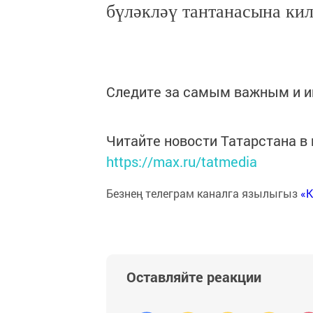
бүләкләү тантанасына кил
Следите за самым важным и 
Читайте новости Татарстана 
https://max.ru/tatmedia
Безнең телеграм каналга язылыгыз
«
Оставляйте реакции