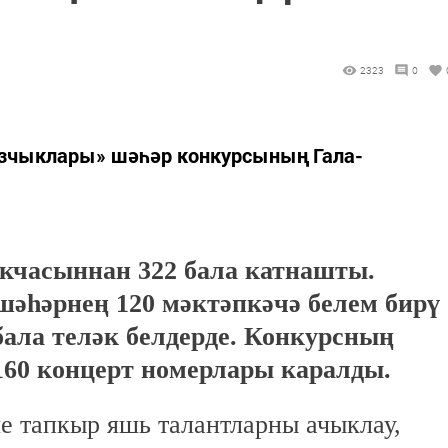
2323
0
ызчыклары» шәһәр конкурсының Гала-
акчасыннан 322 бала катнашты.
әһәрнең 120 мәктәпкәчә белем бирү
бала теләк белдерде. Конкурсның
160 концерт номерлары каралды.
е тапкыр яшь талантларны ачыклау,