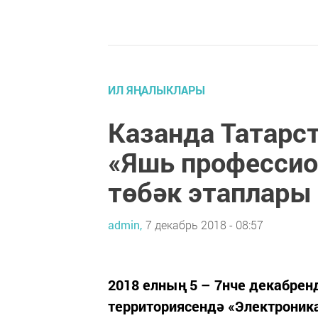
ИЛ ЯҢАЛЫКЛАРЫ
Казанда Татарс
«Яшь професси
төбәк этаплары
admin,
7 декабрь 2018 - 08:57
2018 елның 5 – 7нче декабрен
территориясендә «Электроника