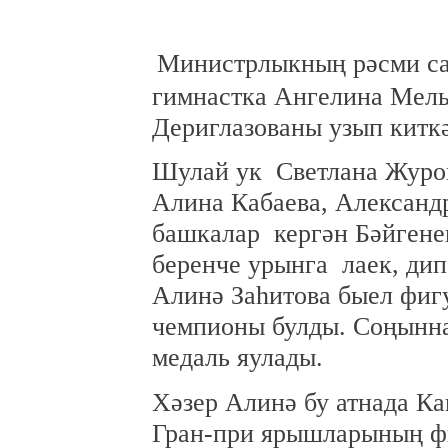
Министрлыкның рәсми са
гимнастка Ангелина Мель
Дериглазованы узып китк
Шулай ук
Светлана Журо
Алина Кабаева, Александ
башкалар кергән
Бәйгене
беренче урынга лаек, дип
Алинә Заһитова быел фиг
чемпионы булды. Соңынн
медаль яулады.
Хәзер Алинә бу атнада К
Гран-при ярышларының ф