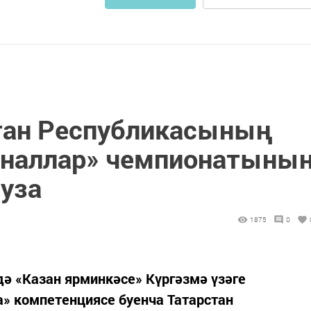
тан Республикасының
оналлар» чемпионатыны
 уза
1875
0
дә «Казан ярминкәсе» Күргәзмә үзәге
» компетенциясе буенча Татарстан