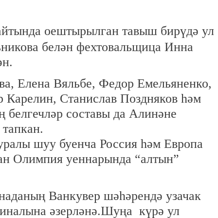
йтында оештырылган тавыш бирүдә ул
никова белән фехтовальщица Инна
ән.
ва, Елена Вяльбе, Федор Емельяненко,
р Карелин, Станислав Поздняков һәм
ң белгечләр составы да Алинәне
 тапкан.
уралы шуу буенча Россия һәм Европа
ан Олимпия уеннарында “алтын”
анаданың Ванкувер шәһәрендә узачак
иналына әзерләнә.
Шуңа күрә ул