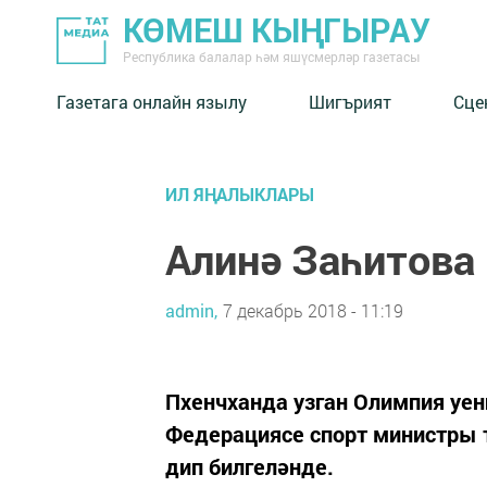
КӨМЕШ КЫҢГЫРАУ
Республика балалар һәм яшүсмерләр газетасы
Газетага онлайн язылу
Шигърият
Сце
ИЛ ЯҢАЛЫКЛАРЫ
Алинә Заһитова
admin,
7 декабрь 2018 - 11:19
Пхенчханда узган Олимпия уе
Федерациясе спорт министры
дип билгеләнде.