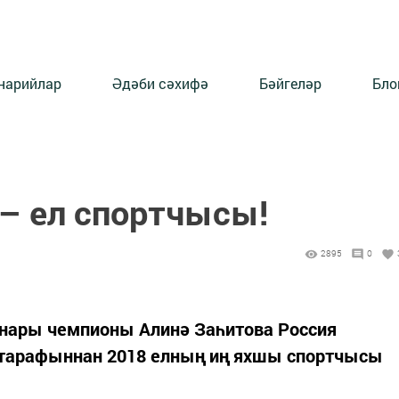
нарийлар
Әдәби сәхифә
Бәйгеләр
Бло
 – ел спортчысы!
2895
0
ннары чемпионы Алинә Заһитова Россия
 тарафыннан 2018 елның иң яхшы спортчысы