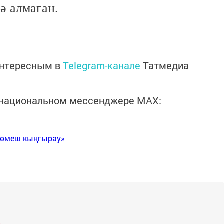
ә алмаган.
интересным в
Telegram-канале
Татмедиа
в национальном мессенджере MАХ:
Көмеш кыңгырау»