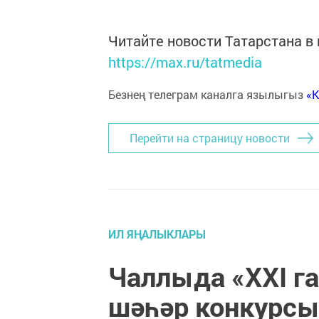
Читайте новости Татарстана 
https://max.ru/tatmedia
Безнең телеграм каналга язылыгыз
«
Перейти на страницу новости
ИЛ ЯҢАЛЫКЛАРЫ
Чаллыда «XXI 
шәһәр конкурсы