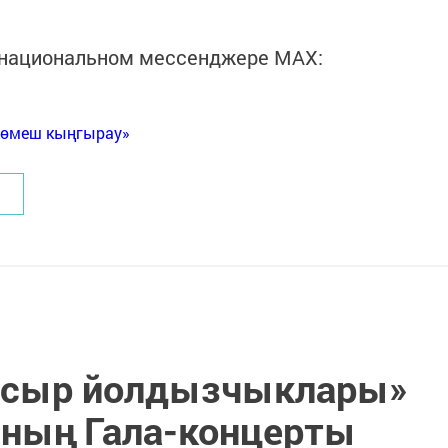
в национальном мессенджере MАХ:
Көмеш кыңгырау»
гасыр йолдызчыклары»
ның Гала-концерты