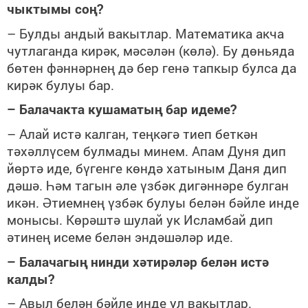
чыктымы соң?
– Булды андый вакытлар. Математика акча
чутлаганда кирәк, мәсәлән (көлә). Бу дөньяда
бөтен фәннәрнең дә бер генә тапкыр булса да
кирәк булуы бар.
– Балачакта кушаматың бар идеме?
– Алай истә калган, теңкәгә тиеп беткән
тәхәллүсем булмады минем. Апам Дуня дип
йөртә иде, бүгенге көндә хатыным Даня дип
дәшә. Һәм тагын әле үзбәк дигәннәре булган
икән. Әтиемнең үзбәк булуы белән бәйле инде
монысы. Көрәштә шулай ук Исламбай дип
әтинең исеме белән эндәшәләр иде.
– Балачагың нинди хәтирәләр белән истә
калды?
– Авыл белән бәйле инде ул вакытлар.