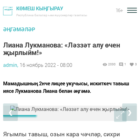
КӨМЕШ КЫҢГЫРАУ
16+
Республика балалар һәм яшүсмерләр газетасы
ӘҢГӘМӘЛӘР
Лиана Лукманова: «Ләззәт алу өчен
җырлыйм!»
admin,
16 ноябрь 2022 - 08:00
2030
1
3
Мамадышның 2нче лицее укучысы, искиткеч тавыш
иясе Лукманова Лиана белән әңгәмә.
❮
❯
Ягымлы тавыш, озын кара чәчләр, сихри