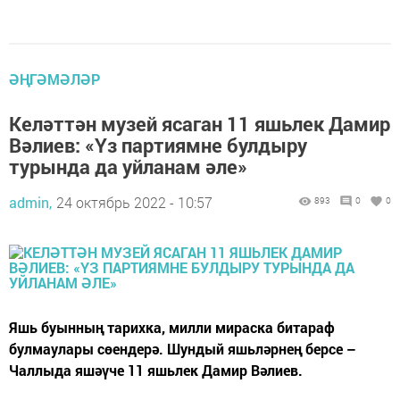
ӘҢГӘМӘЛӘР
Келәттән музей ясаган 11 яшьлек Дамир
Вәлиев: «Үз партиямне булдыру
турында да уйланам әле»
admin,
24 октябрь 2022 - 10:57
893
0
0
Яшь буынның тарихка, милли мираска битараф
булмаулары сөендерә. Шундый яшьләрнең берсе –
Чаллыда яшәүче 11 яшьлек Дамир Вәлиев.