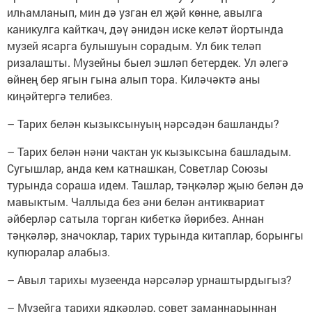
илһамланып, мин дә узган ел җәй көнне, авылга
каникулга кайткач, дәү әнидән иске келәт йортында
музей ясарга булышуын сорадым. Ул бик теләп
ризалашты. Музейны быел эшләп бетердек. Ул әлегә
өйнең бер ягын гына алып тора. Киләчәктә аны
киңәйтергә телибез.
– Тарих белән кызыксынуың нәрсәдән башланды?
– Тарих белән нәни чактан ук кызыксына башладым.
Сугышлар, анда кем катнашкан, Советлар Союзы
турында сораша идем. Ташлар, тәңкәләр җыю белән дә
мавыктым. Чаллыда без әни белән антиквариат
әйберләр сатыла торган кибеткә йөрибез. Аннан
тәңкәләр, значоклар, тарих турында китаплар, борынгы
купюралар алабыз.
– Авыл тарихы музеенда нәрсәләр урнаштырдыгыз?
– Музейга тарихи ядкәрләр, совет заманнарыннан