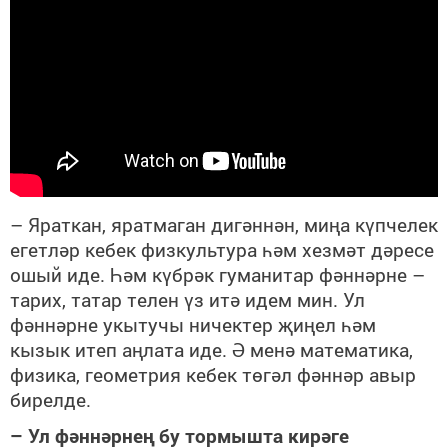
– Яраткан, яратмаган дигәннән, миңа күпчелек
егетләр кебек физкультура һәм хезмәт дәресе
ошый иде. Һәм күбрәк гуманитар фәннәрне –
тарих, татар телен үз итә идем мин. Ул
фәннәрне укытучы ничектер җиңел һәм
кызык итеп аңлата иде. Ә менә математика,
физика, геометрия кебек төгәл фәннәр авыр
бирелде.
– Ул фәннәрнең бу тормышта кирәге