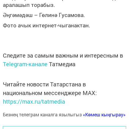
аралашып торабыз.
Әңгәмәдәш – Гөлинә Гусамова.
Фото ачык интернет-чыганактан.
Следите за самым важным и интересным в
Telegram-канале
Татмедиа
Читайте новости Татарстана в
национальном мессенджере MАХ:
https://max.ru/tatmedia
Безнең телеграм каналга язылыгыз
«Көмеш кыңгырау»