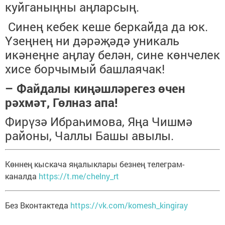
куйганыңны аңларсың.
Синең кебек кеше беркайда да юк.
Үзеңнең ни дәрәҗәдә уникаль
икәнеңне аңлау белән, сине көнчелек
хисе борчымый башлаячак!
– Файдалы киңәшләрегез өчен
рәхмәт, Гөлназ апа!
Фирүзә Ибраһимова, Яңа Чишмә
районы, Чаллы Башы авылы.
Көннең кыскача яңалыклары безнең телеграм-
каналда
https://t.me/chelny_rt
Без Вконтактеда
https://vk.com/komesh_kingiray