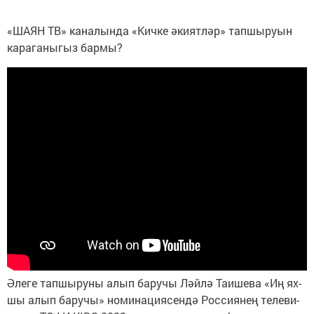
«ША­ЯН ТВ» ка­на­лын­да «Кич­ке әки­ят­ләр» тап­шы­ру­ын
ка­ра­га­ны­гыз бар­мы?
Әле­ге тап­шы­ру­ны алып ба­ру­чы Ләй­лә Та­и­ше­ва «Иң ях­
шы алып ба­ру­чы» но­ми­на­ци­я­сен­дә Рос­си­я­нең те­ле­ви­