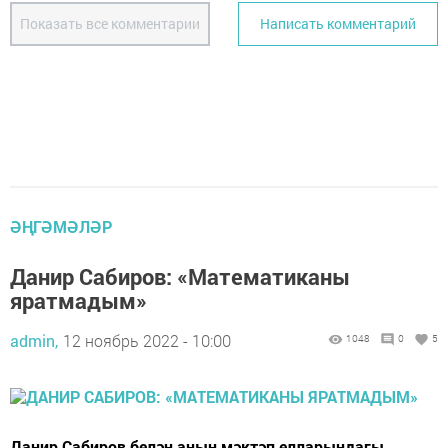
Показать все комментарии
Написать комментарий
ӘҢГӘМӘЛӘР
Данир Сабиров: «Математиканы
яратмадым»
admin,
12 ноябрь 2022 - 10:00
1048
0
5
Данир Сабиров белән аның мәктәп елларындагы