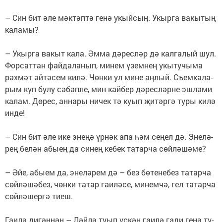
– Син бит әле мәк­тәп­тә ге­нә укый­сың. Укыр­га ва­кы­тың
ка­ла­мы?
– Укыр­га ва­кыт ка­ла. Әм­ма дә­рес­ләр дә кал­га­лый шул.
Фор­сат­тан фай­да­ла­нып, ми­нем үзем­нең укы­ту­чы­ма
рәх­мәт әй­тә­сем ки­лә. Чөн­ки ул ми­не аң­лый. Съем­ка­ла­
рым күп бу­лу сә­бәп­ле, мин кай­бер дә­рес­ләр­не эш­лә­ми
ка­лам. Дө­рес, ан­на­ры ни­чек тә ку­ып җи­тәр­гә ту­ры ки­лә
ин­де!
– Син бит әле ике эне­ңә үр­нәк апа һәм се­ңел дә. Эне­лә­
рең бе­лән абы­ең да си­нең ке­бек та­тар­ча сөй­лә­шә­ме?
– Әйе, абы­ем да, эне­лә­рем дә – без бө­те­не­без та­тар­ча
сөй­лә­шә­без, чөн­ки та­тар га­и­лә­се, ми­нем­чә, гел та­тар­ча
сөй­лә­шер­гә ти­еш.
Га­и­лә ди­гән­нән – Ләй­лә ту­ып үс­кән га­и­лә га­ди ге­нә тү­