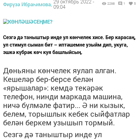
29 октябрь 2022 -
Фирүзә Ибраһимова,
2298
1
5
09:04
Сезгә дә таныштыр инде ул көнчелек хисе. Бер карасаң,
ул стимул сыман бит – иптәшемне узыйм дип, укуга,
эшкә күбрәк көч куя башлыйсың.
Дөньяны көнчелек яулап алган.
Кешеләр бер-берсе белән
«ярышалар»: кемдә текәрәк
телефон, нинди маркада машина,
ничә бүлмәле фатир...
Ә ни кызык,
белем, торышлык кебек сыйфатлар
белән беркем
узышып
тормый.
Сез
гә дә таныштыр инде ул