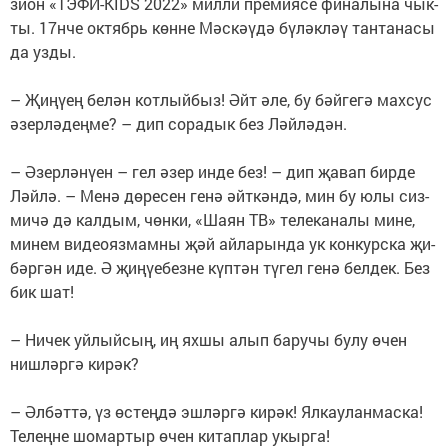
зи­он «ТЭ­ФИ-KIDS 2022» мил­ли пре­ми­я­се фи­на­лы­на чык­
ты. 17нче ок­тябрь көн­не Мәс­кәү­дә бү­ләк­ләү тан­та­на­сы
да уз­ды.
– Җи­ңү­ең бе­лән кот­лый­быз! Әйт әле, бу бәй­ге­гә мах­сус
әзер­лә­дең­ме? – дип со­ра­дык без Ләй­лә­дән.
– Әзер­лә­нү­ен – гел әзер ин­де без! – дип җа­вап бир­де
Ләй­лә. – Ме­нә дө­ре­сен ге­нә әйт­кән­дә, мин бу юлы сиз­
ми­чә дә кал­дым, чөн­ки, «Ша­ян ТВ» те­ле­ка­на­лы ми­не,
ми­нем ви­део­яз­мам­ны җәй ай­ла­рын­да ук кон­курс­ка җи­
бәр­гән иде. Ә җи­ңү­е­без­не күп­тән тү­гел ге­нә бел­дек. Без
бик шат!
– Ни­чек уй­лый­сың, иң ях­шы алып ба­ру­чы бу­лу өчен
ниш­ләр­гә ки­рәк?
– Әл­бәт­тә, үз өс­тең­дә эш­ләр­гә ки­рәк! Ял­кау­лан­мас­ка!
Те­лең­не шо­мар­тыр өчен ки­тап­лар укыр­га!