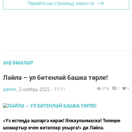
Перейти на страницу новости
ӘҢГӘМӘЛӘР
Ләй­лә – ул бө­тен­ләй баш­ка төр­ле!
admin,
2 ноябрь 2022 - 11:11
2718
1
2
«Үз өс­тең­дә эш­ләр­гә ки­рәк! Ял­кау­лан­мас­ка! Те­лең­не
шо­мар­тыр өчен ки­тап­лар укыр­га!» ди Ләйлә.