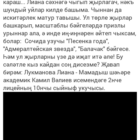
караш... Лиана сәхнәгә чыгып җырлагач, нәкъ
шундый уйлар килде башыма. Чыннан да
искитәрлек матур тавышы. Ул төрле җырлар
башкарып, масштаблы бәйгеләрдә призлы
урыннар ала, ә инде иң-иңнәрен әйтеп чыксам,
болар: Сочида узучы "Песенка года",
"Адмералтейская звезда", "Балачак" бәйгесе.
Һәм ул җырларны үзе дә иҗат итә әле! Бу
сәләтле кыз кайдан соң дисезме? Җавап
бирәм: Лукманова Лиана - Мамадыш шәһәре
академик Камил Вәлиев исемендәге 2нче
лицейның 10нчы сыйныф укучысы.