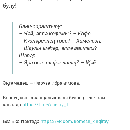
булу!
Блиц-сораштыру:
– Чәй, әллә кофемы? – Кофе.
– Күзләреңнең төсе? – Хамелеон.
– Шаулы шәһәр, әллә авылмы? –
Шәһәр.
– Яраткан ел фасылың? – Җәй.
Әңгәмәдәш – Фирүзә Ибраһимова.
Көннең кыскача яңалыклары безнең телеграм-
каналда
https://t.me/chelny_rt
Без Вконтактеда
https://vk.com/komesh_kingiray