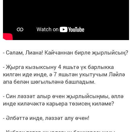
- Сәлам, Лиана! Кайчаннан бирле җырлыйсың?
- Җырга кызыксыну 4 яшьтә үк барлыкка
килгән иде инде, ә 7 яшьтән укытучым Ләйлә
апа белән шөгыльләнә башладым.
- Син ләззәт алыр өчен җырлыйсыңмы, әллә
инде киләчәктә карьера төзисең киләме?
- Әлбәттә инде, ләззәт алу өчен!