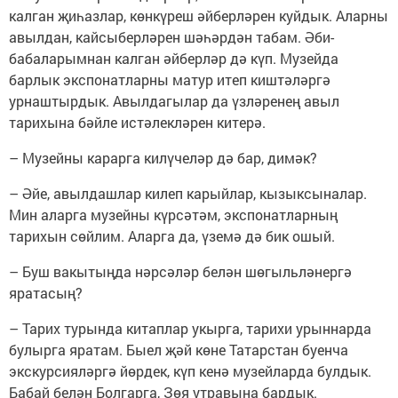
калган җиһазлар, көнкүреш әйберләрен куйдык. Аларны
авылдан, кайсыберләрен шәһәрдән табам. Әби-
бабаларымнан калган әйберләр дә күп. Музейда
барлык экспонатларны матур итеп киштәләргә
урнаштырдык. Авылдагылар да үзләренең авыл
тарихына бәйле истәлекләрен китерә.
– Музейны карарга килүчеләр дә бар, димәк?
– Әйе, авылдашлар килеп карыйлар, кызыксыналар.
Мин аларга музейны күрсәтәм, экспонатларның
тарихын сөйлим. Аларга да, үземә дә бик ошый.
– Буш вакытыңда нәрсәләр белән шөгыльләнергә
яратасың?
– Тарих турында китаплар укырга, тарихи урыннарда
булырга яратам. Быел җәй көне Татарстан буенча
экскурсияләргә йөрдек, күп кенә музейларда булдык.
Бабай белән Болгарга, Зөя утравына бардык.