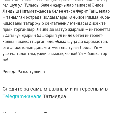
гел шул ул. Ту­лы­сы бе­лән җыр­чы­лар га­и­лә­се! Әни­се
Лан­дыш Нигъ­мәт­җа­но­ва бе­лән әти­се Фә­рит Та­и­шев­лар
– та­ныл­ган эст­ра­да йол­дыз­ла­ры. Ә әби­се Рим­ма Иб­ра­
һи­мо­ва­ны та­тар җыр сән­га­те­нең ле­ген­да­сы ди­сәк тә
ярый тор­ган­дыр! Ләй­лә дә ма­тур җыр­лый – ин­тер­нет­та
«Са­гы­ну» җы­рын баш­ка­рып ул ин­де бө­тен ин­тер­нет-
хал­кын шак­кат­тыр­ган иде. Әм­ма шу­ңа да ка­ра­мас­тан,
әти-әни­се юлын дә­вам итү­че ге­нә тү­гел Ләй­лә. Ул –
үзен­чә та­лант­лы, үзен­чә кы­зык, чөн­ки! Ул – баш­ка төр­
ле!
Ри­зи­дә Рәх­мә­тул­ли­на.
Следите за самым важным и интересным в
Telegram-канале
Татмедиа