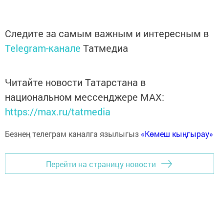
Следите за самым важным и интересным в
Telegram-канале
Татмедиа
Читайте новости Татарстана в
национальном мессенджере MАХ:
https://max.ru/tatmedia
Безнең телеграм каналга язылыгыз
«Көмеш кыңгырау»
Перейти на страницу новости