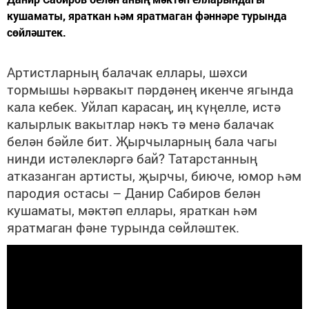
кушаматы, яраткан һәм яратмаган фәннәре турында
сөйләштек.
Артистларның балачак еллары, шәхси
тормышы һәрвакыт пәрдәнең икенче ягында
кала кебек. Уйлап карасаң, иң күңелле, истә
калырлык вакытлар нәкъ тә менә балачак
белән бәйле бит. Җырчыларның бала чагы
нинди истәлекләргә бай? Татарстанның
атказанган артисты, җырчы, биюче, юмор һәм
пародия остасы – Данир Сабиров белән
кушаматы, мәктәп еллары, яраткан һәм
яратмаган фәне турында сөйләштек.