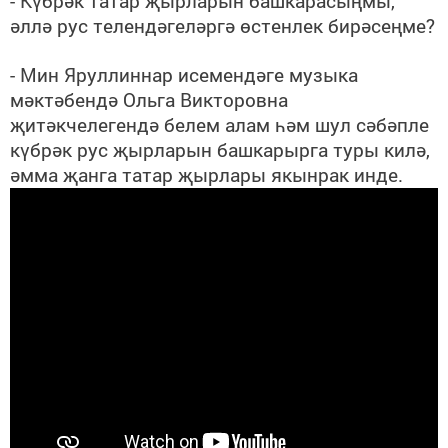
- Күбрәк татар җырларын башкарасыңмы,
әллә рус телендәгеләргә өстенлек бирәсеңме?
- Мин Яруллиннар исемендәге музыка
мәктәбендә Ольга Викторовна
җитәкчелегендә белем алам һәм шул сәбәпле
күбрәк рус җырларын башкарырга туры килә,
әмма җанга татар җырлары якынрак инде.