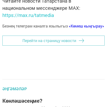
Читайте новости Татарстана в
национальном мессенджере MАХ:
https://max.ru/tatmedia
Безнең телеграм каналга язылыгыз
«Көмеш кыңгырау»
Перейти на страницу новости
ӘҢГӘМӘЛӘР
Көнләшәсеңме?