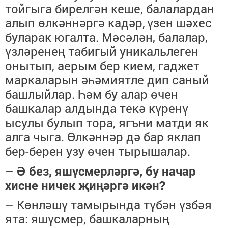
тойгыга бирелгән кеше, бала
л
ардан
алып өлкәннәргә кадәр
,
үзен шәхес
буларак югалта. Мәсәлән, балалар,
үзләренең табигый уникальлеген
онытып, аерым бер кием, гаджет
маркаларын әһәмиятле дип саный
башлыйлар. Һәм бу алар өчен
башка
лар
алдында текә
күренү
ысулы булып тора, ягъни матди
як
алга чыга. Өлкәннәр
дә бар яклап
бер-берен узу өчен тырышалар.
–
Ә без, яшүсмерләргә, бу начар
хисне ничек җиңәргә
икән
?
–
Көнләшү тамырында түбән үзбәя
ята: яшүсмер, башкаларның