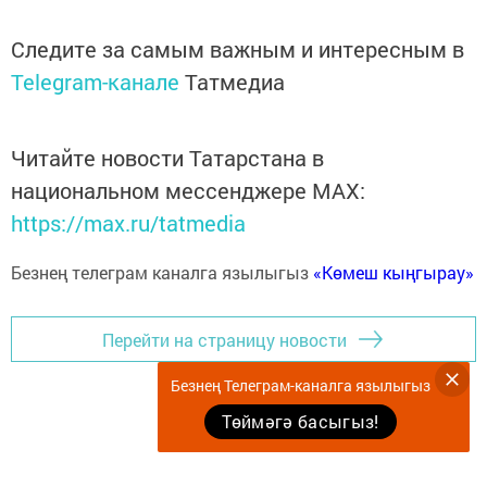
Следите за самым важным и интересным в
Telegram-канале
Татмедиа
Читайте новости Татарстана в
национальном мессенджере MАХ:
https://max.ru/tatmedia
Безнең телеграм каналга язылыгыз
«Көмеш кыңгырау»
Перейти на страницу новости
Безнең Телеграм-каналга язылыгыз
Төймәгә басыгыз!