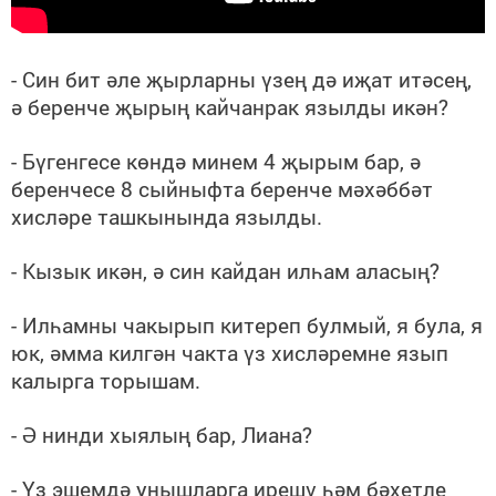
- Син бит әле җырларны үзең дә иҗат итәсең,
ә беренче җырың кайчанрак язылды икән?
- Бүгенгесе көндә минем 4 җырым бар, ә
беренчесе 8 сыйныфта беренче мәхәббәт
хисләре ташкынында язылды.
- Кызык икән, ә син кайдан илһам аласың?
- Илһамны чакырып китереп булмый, я була, я
юк, әмма килгән чакта үз хисләремне язып
калырга торышам.
- Ә нинди хыялың бар, Лиана?
- Үз эшемдә уңышларга ирешү һәм бәхетле