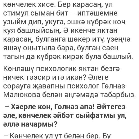
көнчелек хисе. Бер карасаң, ул
стимул сыман
бит
– иптәшемне
узыйм дип,
укуга,
эш
кә
күбрәк көч
куя башлыйсың. Ә икенче яктан
кара
саң, булганга шөкер итү, үзеңчә
яшәү онытыла бара, булган саен
тагын да күбрәк кирәк була башлый.
К
өнләшү психологик яктан безгә
ничек тәэсир итә икән? Әлеге
сорауга җавапны психолог Гөлназ
Малюкова белән әңгәмәдә таб
а
рбыз.
–
Хәерле көн, Гөлназ апа!
Әйтегез
әле,
к
өнчелек әйбәт
сыйфатмы ул
,
әллә начармы?
–
Көнчелек
ул
ут белән бер. Бу