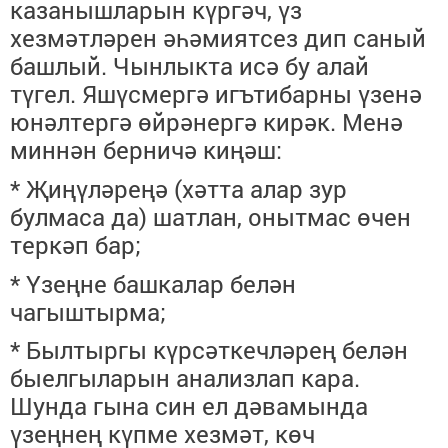
казанышларын күргәч, үз
хезмәтләрен әһәмиятсез дип саный
башлый. Чынлыкта исә бу алай
түгел. Яшүсмергә игътибарны үзенә
юнәлтергә өйрәнергә кирәк
. Менә
миннән берничә киңәш:
* Җиңүләреңә (хәтта алар зур
булмаса да) шатлан, онытмас өчен
теркәп бар;
* Үзеңне башкалар белән
чагыштырма;
* Былтыргы күрсәткечләрең белән
быелгыларын анализлап кара.
Шунда гына син ел дәвамында
үзеңнең күпме хезмәт, көч