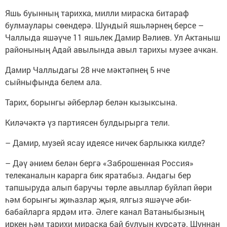
Яшь буынның тарихка, милли мираска битараф
булмаулары сөендерә. Шундый яшьләрнең берсе –
Чаллыда яшәүче 11 яшьлек Дамир Вәлиев. Ул Актаныш
районының Адай авылында авыл тарихы музее ачкан.
Дамир Чаллыдагы 28 нче мәктәпнең 5 нче
сыйныфында белем ала.
Тарих, борынгы әйберләр белән кызыксына.
Киләчәктә үз партиясен булдырырга тели.
– Дамир, музей ясау идеясе ничек барлыкка килде?
– Дәү әнием белән бергә «Заброшенная Россия»
телеканалын карарга бик яратабыз. Андагы бер
тапшыруда алып баручы төрле авыллар буйлап йөри
һәм борынгы җиһазлар җыя, ялгыз яшәүче әби-
бабайларга ярдәм итә. Әлеге канал Ватаныбызның
иркен һәм тарихи мираска бай булуын күрсәтә. Шуннан