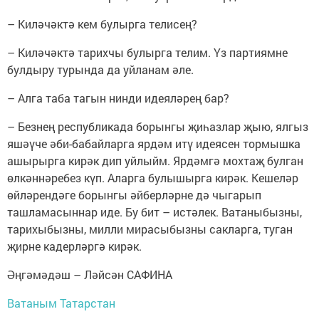
– Киләчәктә кем булырга телисең?
– Киләчәктә тарихчы булырга телим. Үз партиямне
булдыру турында да уйланам әле.
– Алга таба тагын нинди идеяләрең бар?
– Безнең республикада борынгы җиһазлар җыю, ялгыз
яшәүче әби-бабайларга ярдәм итү идеясен тормышка
ашырырга кирәк дип уйлыйм. Ярдәмгә мохтаҗ булган
өлкәннәребез күп. Аларга булышырга кирәк. Кешеләр
өйләрендәге борынгы әйберләрне дә чыгарып
ташламасыннар иде. Бу бит – истәлек. Ватаныбызны,
тарихыбызны, милли мирасыбызны сакларга, туган
җирне кадерләргә кирәк.
Әңгәмәдәш – Ләйсән САФИНА
Ватаным Татарстан