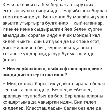
Кечкенә вакытта без бер хәтәр «крутой»
егеттән куркып йөри идек. Барыбызны барлап
тора иде инде ул. Бер көнне бу малайның үзен
акылга утыртырга булганнар – кыйнаганнар.
Икенче көнне сыдырылган йөз белән күргән
авылдашы сораган инде ничек мондый хәл
килеп чыкты, син бит үзең дә бик текә егет,
дип. Нишлисең бит, күрше авылда аның
текәлеге ул дәрәҗәдә зур булмаган инде
(көлә).
– Ничек уйлыйсың, сыйныфташларың сине
нинди дип хәтергә ала икән?
– Миңа калса, бары тик уңай хәтирәләр белән
генә искә алалардыр. Безнең үзебезнең
аралашу группабыз да бар. Бер елны аларны
концертыма да чакырган идем. Бик теләп
килделәр. Классташларым белән без әле дә