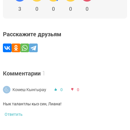
3
0
0
0
0
Расскажите друзьям
Комментарии
1
Комеш Кынгырау
0
0
Нык талантлы кыз син, Лиана!
Ответить