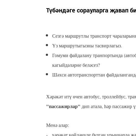
Түбәндәге сорауларга җавап би
Сезгә маршрутлы транспорт чараларын
Үз маршрутыгызны тасвирлагыз.
Гомуми файдалану транпортында (автобу
кагыйдәләрне беләсез?
Шәхси автотранспорттан файдаланганда
Хәрәкәт итү өчен автобус, троллейбус, тр
"пассажирлар"
дип атала, һәр пассажир 
Менә алар:
- хәрәкәт көйләнүле булган урыннарда җәя