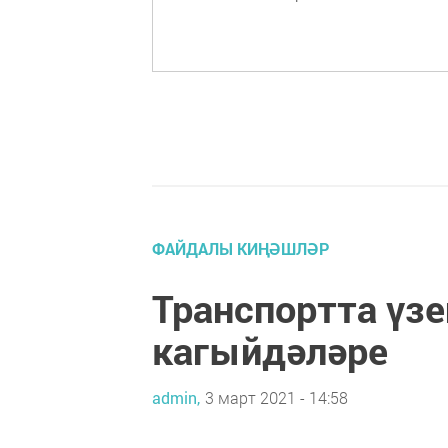
ФАЙДАЛЫ КИҢӘШЛӘР
Транспортта үзе
кагыйдәләре
admin,
3 март 2021 - 14:58