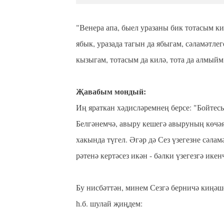
"Венера апа, быел уразаны бик тотасым ки
ябык, уразада тагын да ябыгам, сәламәтле
кызыгам, тотасым да килә, тота да алмыйм, 
⁣⁣⠀
Җавабым мондый: ⁣⁣⠀
Иң яраткан хәдисләремнең берсе: "Бойтесь
Белгәнемчә, авыру кешегә авыруның көчәя
хакында түгел. Әгәр дә Сез үзегезне сәла
рәтенә кертәсез икән - бәлки үзегезгә ике
⁣⁣⠀
Бу нисбәттән, минем Сезгә берничә киңәше
һ.б. шулай җиңдем: ⁣⁣⠀
⁣⁣⠀