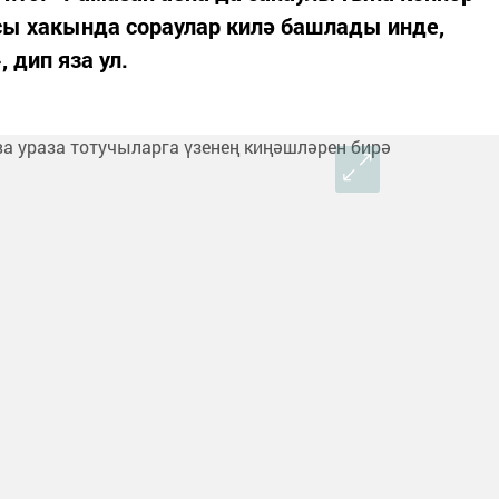
сы хакында сораулар килә башлады инде,
дип яза ул. ⁣⁣⠀