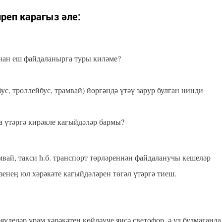
реп карагыз әле:
нан еш файдаланырга туры киләме?
с, троллейбус, трамвай) йөргәндә үтәү зарур булган нинди
 үтәргә кирәкле кагыйдәләр бармы?
амвай, такси һ.б. транспорт төрләреннән файдаланучы кешеләр
үзенең юл хәрәкәте кагыйдәләрен төгәл үтәргә тиеш.
үлеләр урам хәрәкәтен көйләүче яисә светофор, ә ул булмаганда