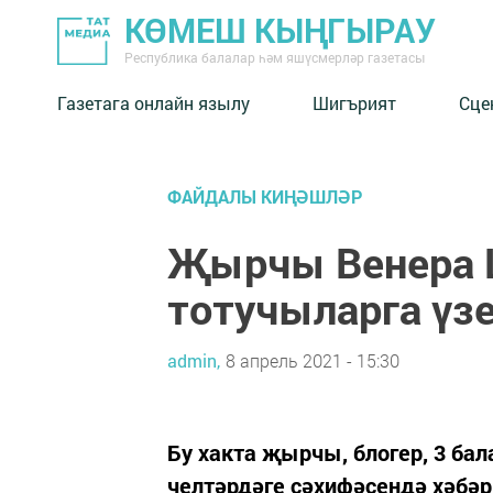
КӨМЕШ КЫҢГЫРАУ
Республика балалар һәм яшүсмерләр газетасы
Газетага онлайн язылу
Шигърият
Сце
ФАЙДАЛЫ КИҢӘШЛӘР
Җырчы Венера 
тотучыларга үз
admin,
8 апрель 2021 - 15:30
Бу хакта җырчы, блогер, 3 ба
челтәрдәге сәхифәсендә хәбәр