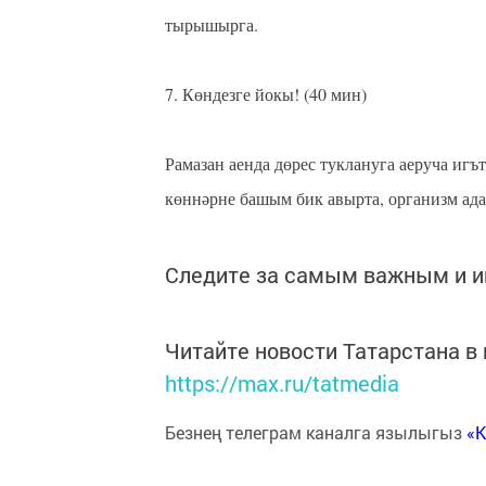
тырышырга. ⁣⁣⠀
⁣⁣⠀
⁣⁣7. Көндезге йокы! (40 мин)⁣⁣⠀
⁣⁣⠀
Рамазан аенда дөрес туклануга аеруча иг
көннәрне башым бик авырта, организм ада
Следите за самым важным и 
Читайте новости Татарстана 
https://max.ru/tatmedia
Безнең телеграм каналга язылыгыз
«