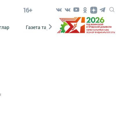
16+
глар
Газета тарихы
Әкият
Әкият язаб
5