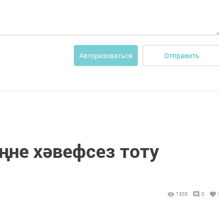
Отправить
Авторизоваться
ңне хәвефсез тоту
1303
0