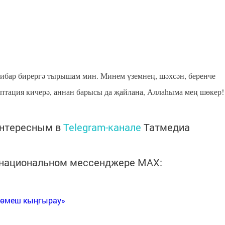
ътибар бирергә тырышам мин. Минем үземнең, шәхсән, беренче
птация кичерә, аннан барысы да җайлана, Аллаһыма мең шөкер!
интересным в
Telegram-канале
Татмедиа
в национальном мессенджере MАХ:
Көмеш кыңгырау»