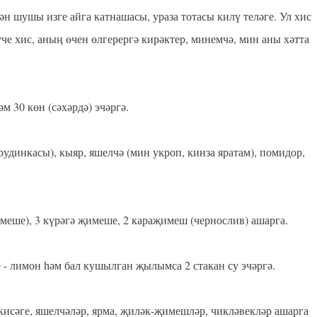
лән шушы изге айга катнашасы, ураза тотасы килү теләге. Ул хис
че хис, аның өчен өлгерергә кирәктер, минемчә, мин аны хәтта
30 көн (сәхәрдә) эчәргә.⁣⁣
⠀
рудинкасы), кыяр, яшелчә (мин укроп, кинза яратам), помидор,
меше), 3 күрәгә җимеше, 2 караҗимеш (чернослив) ашарга.
⠀
⠀
- лимон һәм бал кушылган җылымса 2 стакан су эчәргә. ⁣⁣
⠀
кисәге, яшелчәләр, ярма, җиләк-җимешләр, чикләвекләр ашарга