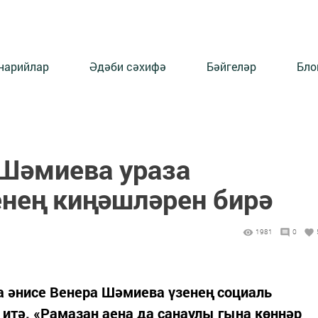
нарийлар
Әдәби сәхифә
Бәйгеләр
Бло
Шәмиева ураза
енең киңәшләрен бирә
1981
0
ла әнисе Венера Шәмиева үзенең социаль
 итә. «Рамазан аена да санаулы гына көннәр