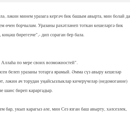
лә, ләкин минем уразага кергәч бик башым авырта, мин болай да
гем өчен борчылам. Уразаны рәхәтләнеп тоткан кешеләргә бик
киңәш бирегезче",- дип сораган бер бала. ⁣⁣⠀
 Аллаһа по мере своих возможностей". ⁣⁣⠀
сен белеп уразаны тотарга ярамый. Әмма сүз авыру кешеләр
мәт, ләкин ач торудан уңайсызлыклар кичерүчеләр (недомогание)
нче шанс биреп караргадыр. ⁣⠀
м бар, укып карагыз әле, мин Сез язган баш авырту, хәлсезлек,