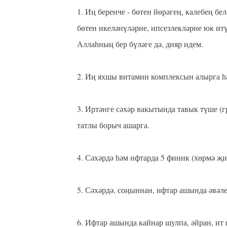
1. Иң беренче - бөтен йөрәгең, калебең бе
бөтен икеләнүләрне, ипсезлекләрне юк итү
Аллаһның бер бүләге дә, дияр идем. ⁣⁣
⠀
⠀
2. Иң яхшы витамин комплексын алырга һәм 
⠀
3. Иртәнге сәхәр вакытында тавык түше (г
татлы борыч ашарга. ⁣⁣
⠀
⠀
4. Сәхәрдә һәм ифтарда 5 финик (хөрмә җи
⠀
5. Сәхәрдә, соңыннан, ифтар ашында әвәле 
⠀
6. Ифтар ашында кайнар шулпа, әйран, ит 