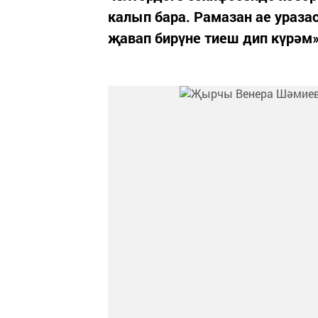
калып бара. Рамазан ае ураза
җавап бирүне тиеш дип күрәм», 