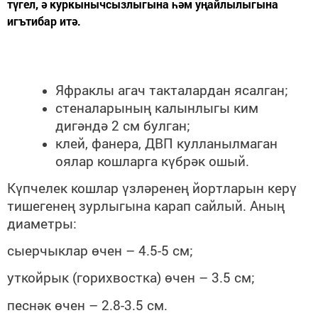
түгел, ә куркынычсызлыгына һәм уңайлылыгына
игътибар итә.
Яфраклы агач такталардан ясалган;
стеналарының калынлыгы ким
дигәндә 2 см булган;
клей, фанера, ДВП кулланылмаган
оялар кошларга күбрәк ошый.
Күпчелек кошлар үзләренең йортларын керү
тишегенең зурлыгына карап сайлый. Аның
диаметры:
сыерчыклар өчен – 4.5-5 см;
уткойрык (горихвостка) өчен – 3.5 см;
песнәк өчен – 2.8-3.5 см.