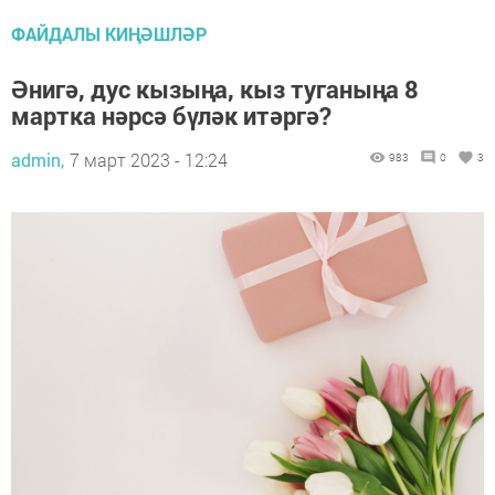
ФАЙДАЛЫ КИҢӘШЛӘР
Әнигә, дус кызыңа, кыз туганыңа 8
мартка нәрсә бүләк итәргә?
admin,
7 март 2023 - 12:24
983
0
3