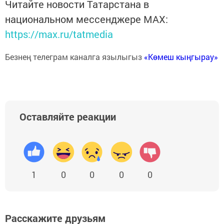
Читайте новости Татарстана в
национальном мессенджере MАХ:
https://max.ru/tatmedia
Безнең телеграм каналга язылыгыз
«Көмеш кыңгырау»
Оставляйте реакции
1
0
0
0
0
Расскажите друзьям