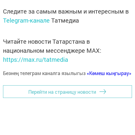
Следите за самым важным и интересным в
Telegram-канале
Татмедиа
Читайте новости Татарстана в
национальном мессенджере MАХ:
https://max.ru/tatmedia
Безнең телеграм каналга язылыгыз
«Көмеш кыңгырау»
Перейти на страницу новости