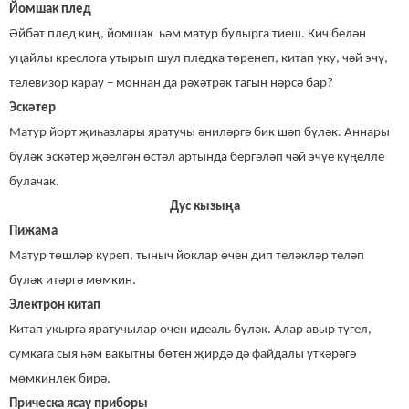
Йомшак плед
Әйбәт плед киң, йомшак һәм матур булырга тиеш. Кич белән
уңайлы креслога утырып шул пледка төренеп, китап уку, чәй эчү,
телевизор карау – моннан да рәхәтрәк тагын нәрсә бар?
Эскәтер
Матур йорт җиһазлары яратучы әниләргә бик шәп бүләк. Аннары
бүләк эскәтер җәелгән өстәл артында бергәләп чәй эчүе күңелле
булачак.
Дус кызыңа
Пижама
Матур төшләр күреп, тыныч йоклар өчен дип теләкләр теләп
бүләк итәргә мөмкин.
Электрон китап
Китап укырга яратучылар өчен идеаль бүләк. Алар авыр түгел,
сумкага сыя һәм вакытны бөтен җирдә дә файдалы үткәрәгә
мөмкинлек бирә.
Прическа ясау приборы