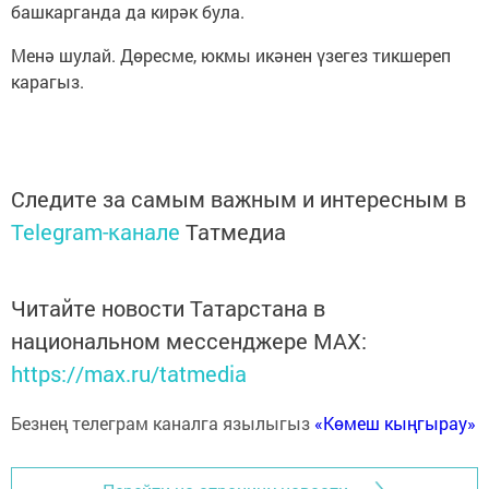
башкарганда да кирәк була.
Менә шулай. Дөресме, юкмы икәнен үзегез тикшереп
карагыз.
Следите за самым важным и интересным в
Telegram-канале
Татмедиа
Читайте новости Татарстана в
национальном мессенджере MАХ:
https://max.ru/tatmedia
Безнең телеграм каналга язылыгыз
«Көмеш кыңгырау»