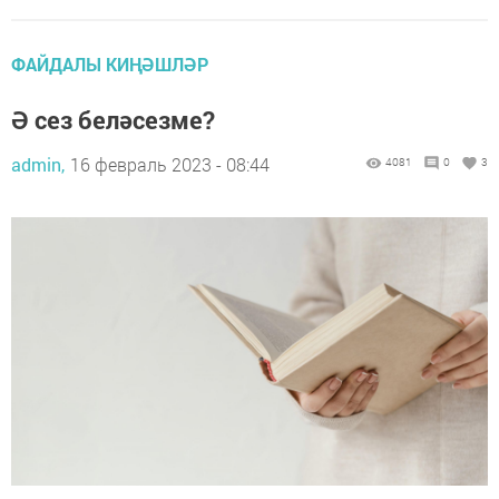
ФАЙДАЛЫ КИҢӘШЛӘР
Ә сез беләсезме?
admin,
16 февраль 2023 - 08:44
4081
0
3