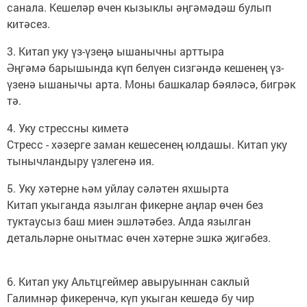
санала. Кешеләр өчен кызыклы әңгәмәдәш булып
китәсез.
3. Китап уку үз-үзеңә ышанычны арттыра
Әңгәмә барышында күп белүен сизгәндә кешенең үз-
үзенә ышанычы арта. Моны башкалар бәяләсә, бигрәк
тә.
4. Уку стрессны киметә
Стресс - хәзерге заман кешесенең юлдашы. Китап уку
тынычландыру үзлегенә ия.
5. Уку хәтерне һәм уйлау сәләтен яхшырта
Китап укыганда язылган фикерне аңлар өчен без
туктаусыз баш миен эшләтәбез. Алда язылган
детальләрне онытмас өчен хәтерне эшкә җигәбез.
6. Китап уку Альтцгеймер авыруыннан саклый
Галимнәр фикеренчә, күп укыган кешедә бу чир