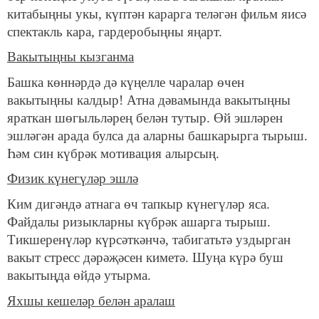
китабыңны укы, күптән карарга теләгән фильм яисә
спектакль кара, гардеробыңны яңарт.
Вакытыңны кызганма
Башка көннәрдә дә күңелле чаралар өчен
вакытыңны калдыр! Атна дәвамында вакытыңны
яраткан шөгыльләрең белән тутыр. Өй эшләрен
эшләгән арада булса да аларны башкарырга тырыш.
Һәм син күбрәк мотивация алырсың.
Физик күнегүләр эшлә
Ким дигәндә атнага өч тапкыр күнегүләр яса.
Файдалы ризыкларны күбрәк ашарга тырыш.
Тикшеренүләр күрсәткәнчә, табигатьтә уздырган
вакыт стресс дәрәҗәсен киметә. Шуңа күрә буш
вакытыңда өйдә утырма.
Яхшы кешеләр белән аралаш