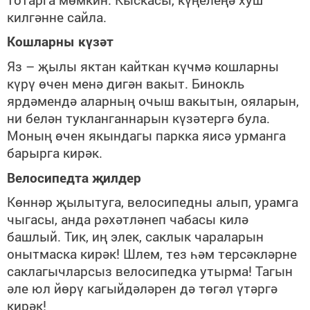
килгәнне сайла.
Кошларны күзәт
Яз – җылы яктан кайткан күчмә кошларны
күрү өчен менә дигән вакыт. Бинокль
ярдәмендә аларның очыш вакытын, ояларын,
ни белән тукланганнарын күзәтергә була.
Моның өчен якындагы паркка яисә урманга
барырга кирәк.
Велосипедта җилдер
Көннәр җылытуга, велосипедны алып, урамга
чыгасы, анда рәхәтләнеп чабасы килә
башлый. Тик, иң элек, саклык чараларын
онытмаска кирәк! Шлем, тез һәм терсәкләрне
саклагычларсыз велосипедка утырма! Тагын
әле юл йөрү кагыйдәләрен дә төгәл үтәргә
кирәк!