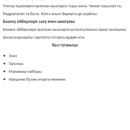
Матур күренергә яраткан кызларга туры килә. Чәчне турылап та,
бөдрәләтеп тә була. Юлга алып йөрергә дә үңайлы.
Бизәнү әйберләре салу өчен шкатулка
Бизәнү әйберләре яраткан кызларга штукатулкасыз яшәү килешми.
Аксессуарларны тәртиптә тотарга ярдәм итә.
Кыз туганыңа
Зонт
Тапочка
Маникюр наборы
Наушник бүләк итәргә мөмкин.