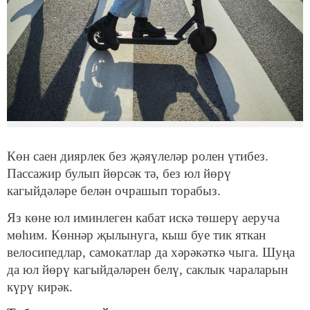
Көн саен диярлек без җәяүлеләр ролен үтибез.
Пассажир булып йөрсәк тә, без юл йөрү
кагыйдәләре белән очрашып торабыз.
Яз көне юл иминлеген кабат искә төшерү аеруча
мөһим. Көннәр җылынуга, кыш буе тик яткан
велосипедлар, самокатлар да хәрәкәткә чыга. Шуңа
да юл йөрү кагыйдәләрен белү, саклык чараларын
күрү кирәк.