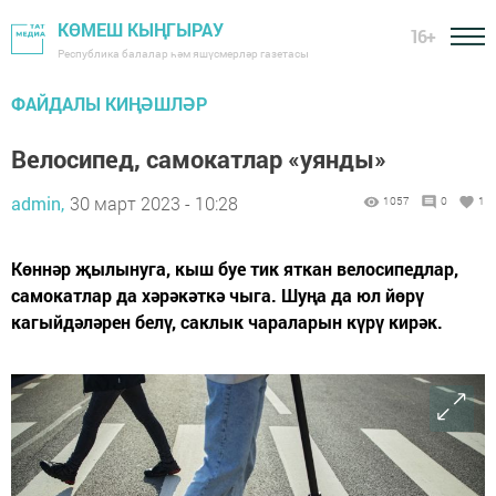
КӨМЕШ КЫҢГЫРАУ
16+
Республика балалар һәм яшүсмерләр газетасы
ФАЙДАЛЫ КИҢӘШЛӘР
Велосипед, самокатлар «уянды»
admin,
30 март 2023 - 10:28
1057
0
1
Көннәр җылынуга, кыш буе тик яткан велосипедлар,
самокатлар да хәрәкәткә чыга. Шуңа да юл йөрү
кагыйдәләрен белү, саклык чараларын күрү кирәк.