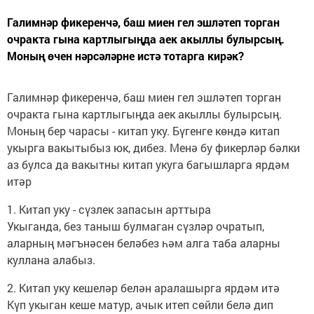
Галимнәр фикеренчә, баш миен гел эшләтеп торган
очракта гына картлыгыңда аек акыллы булырсың.
Моның өчен нәрсәләрне истә тотарга кирәк?
Галимнәр фикеренчә, баш миен гел эшләтеп торган
очракта гына картлыгыңда аек акыллы булырсың.
Моның бер чарасы - китап уку. Бүгенге көндә китап
укырга вакытыбыз юк, дибез. Менә бу фикерләр бәлки
аз булса да вакытны китап укуга багышларга ярдәм
итәр
1. Китап уку - сүзлек запасын арттыра
Укыганда, без таныш булмаган сүзләр очратып,
аларның мәгънәсен беләбез һәм алга таба аларны
куллана алабыз.
2. Китап уку кешеләр белән аралашырга ярдәм итә
Күп укыган кеше матур, ачык итеп сөйли белә дип