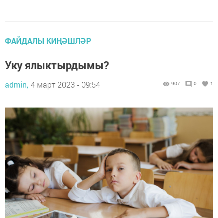
ФАЙДАЛЫ КИҢӘШЛӘР
Уку ялыктырдымы?
admin,
4 март 2023 - 09:54
907
0
1