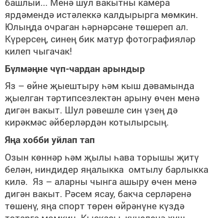
башлый... Менә шул вакытны камера
ярдәмендә истәлеккә калдырырга мөмкин.
Юлыңда очраган һәрнәрсәне төшереп ал.
Күрерсең, синең бик матур фотографияләр
килеп чыгачак!
Бүлмәңне чүп-чардан арындыр
Яз – өйне җыештыру һәм кыш дәвамында
җыелган тәртипсезлектән арыну өчен менә
дигән вакыт. Шул рәвешле син үзең дә
кирәкмәс әйберләрдән котылырсың.
Яңа хобби уйлап тап
Озын көннәр һәм җылы һава торышы җитү
белән, ниндидер яңалыкка омтылу барлыкка
килә. Яз – аларны чынга ашыру өчен менә
дигән вакыт. Рәсем ясау, бакча серләренә
төшенү, яңа спорт төрен өйрәнүне күздә
тотарга мөмкин. Кыскасы, күңелеңә хуш