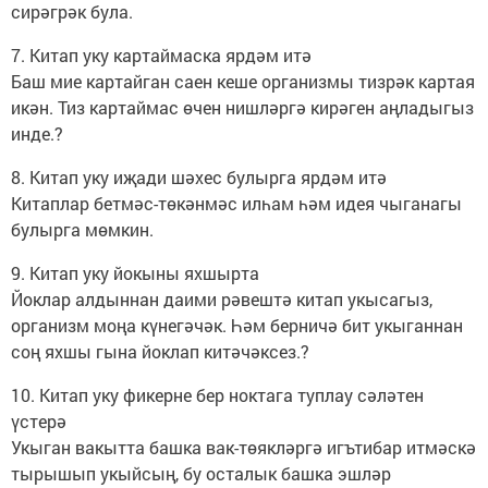
сирәгрәк була.
7. Китап уку картаймаска ярдәм итә
Баш мие картайган саен кеше организмы тизрәк картая
икән. Тиз картаймас өчен нишләргә кирәген аңладыгыз
инде.?
8. Китап уку иҗади шәхес булырга ярдәм итә
Китаплар бетмәс-төкәнмәс илһам һәм идея чыганагы
булырга мөмкин.
9. Китап уку йокыны яхшырта
Йоклар алдыннан даими рәвештә китап укысагыз,
организм моңа күнегәчәк. Һәм берничә бит укыганнан
соң яхшы гына йоклап китәчәксез.?
10. Китап уку фикерне бер ноктага туплау сәләтен
үстерә
Укыган вакытта башка вак-төякләргә игътибар итмәскә
тырышып укыйсың, бу осталык башка эшләр