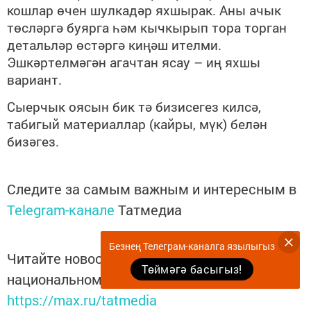
кошлар өчен шулкадәр яхшырак. Аны ачык
төсләргә буярга һәм кычкырып тора торган
детальләр өстәргә киңәш ителми.
Эшкәртелмәгән агачтан ясау – иң яхшы
вариант.
Сыерчык оясын бик тә бизисегез килсә,
табигый материаллар (кайры, мүк) белән
бизәгез.
Следите за самым важным и интересным в
Telegram-канале
Татмедиа
Безнең Телеграм-каналга язылыгыз
Читайте новости Татарстана в
Төймәгә басыгыз!
национальном мессенджере MАХ:
https://max.ru/tatmedia