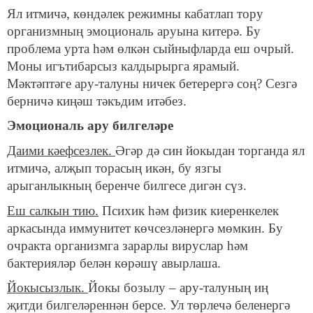
Ял итмичә, көндәлек режимны кабатлап тору
организмның эмоциональ аруына китерә. Бу
проблема урта һәм өлкән сыйныфларда еш очрый.
Моны игътибарсыз калдырырга ярамый.
Мәктәптәге ару-талуны ничек бетерергә соң? Сезгә
берничә киңәш тәкъдим итәбез.
Эмоциональ ару билгеләре
Даими кәефсезлек.
Әгәр дә син йокыдан торганда ял
итмичә, алҗып торасың икән, бу язгы
арыганлыкның беренче билгесе дигән сүз.
Еш салкын тию.
Психик һәм физик киеренкелек
аркасында иммунитет көчсезләнергә мөмкин. Бу
очракта организмга зарарлы вируслар һәм
бактерияләр белән көрәшү авырлаша.
Йокысызлык.
Йокы бозылу – ару-талуның иң
җитди билгеләреннән берсе. Ул төрлечә беленергә