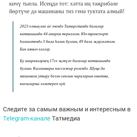
кичү тыела. Исеңдә тот: хәтта иң тәҗрибәле
йөртүче дә машинаны тиз генә туктата алмый!
2023 елның ике ае эчендә Татарстанда балалар
катнашында 44 авария теркәлгән. Юл-транспорт
һәлакәтендә 3 бала һәлак булган, 49 бала җәрәхәтлән.
Бик аяныч хәлләр.
Бу аварияләрнең 17се җәяүле балалар катнашында
булган. Калганнары пассажир ролендә. Шуңа да
машинага утыру белән саклык чараларын онытма,
каешларны эләктереп куй.
Следите за самым важным и интересным в
Telegram-канале
Татмедиа