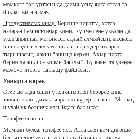
мөмкин: төн уртасында даими уяну яисә яткач та
йоклап китә алмау.
Продуктивлык кимү.
Беренче чиратта, хәтер
начарая һәм игътибар кими. Күпме генә укысаң да,
укыганыңның мәгънәсен аңлый алмыйсың; мәсьәлә
чишкәндә эзлеклелек югала, нәрсәдер ятларга
тырышасың, ләкин башыңа керми. Ахыр чиктә
берни дә эшлисе килми башлый. Бу вакытта үзеңне
мәҗбүр итәргә тырышу файдасыз. ‍
Уянырга кирәк
Әгәр дә алда санап үтелгәннәрнең берәрсе сиңа
таныш икән, димәк, чарасын күрергә вакыт. Моның
шулай ук берничә кагыйдәсе бар икән.
Тәнәфес ясап ал
Мөмкин булса, тәнәфес яса. Атна саен ким дигәндә
бер көнеңне укуга түгел, ялга багышла: яраткан