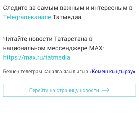
Следите за самым важным и интересным в
Telegram-канале
Татмедиа
Читайте новости Татарстана в
национальном мессенджере MАХ:
https://max.ru/tatmedia
Безнең телеграм каналга язылыгыз
«Көмеш кыңгырау»
Перейти на страницу новости