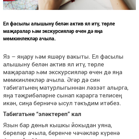
Ел фасылы алышыну белән актив ял итү, төрле
маҗаралар һәм экскурсияләр өчен дә яңа
мөмкинлекләр ачыла.
Яз –
яңару һәм яшәрү вакыты. Ел фасылы
алышыну белән актив ял итү, төрле
маҗаралар һәм экскурсияләр өчен дә яңа
мөмкинлекләр ачыла. Әгәр дә син
табигатьнең матурлыгыннан ләззәт алырга,
яңа тәҗрибәләрне сынап карарга телисең
икән, сиңа берничә ысул тәкъдим итәбез.
Табигатьне “эләктереп” кал
Язын бар дөнья кышкы йокыдан уяна,
бөреләр ачыла, беренче чәчәкләр күренә