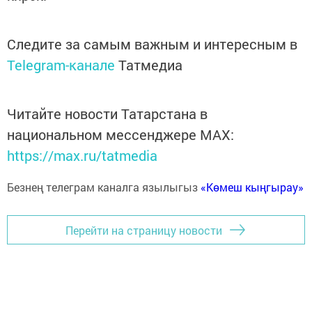
Следите за самым важным и интересным в
Telegram-канале
Татмедиа
Читайте новости Татарстана в
национальном мессенджере MАХ:
https://max.ru/tatmedia
Безнең телеграм каналга язылыгыз
«Көмеш кыңгырау»
Перейти на страницу новости