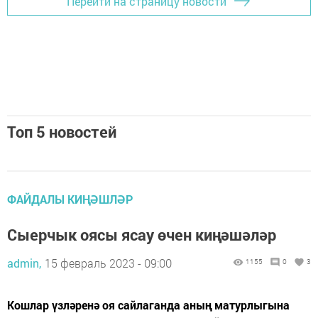
Перейти на страницу новости
Топ 5 новостей
ФАЙДАЛЫ КИҢӘШЛӘР
Сыерчык оясы ясау өчен киңәшәләр
admin,
15 февраль 2023 - 09:00
1155
0
3
Кошлар үзләренә оя сайлаганда аның матурлыгына