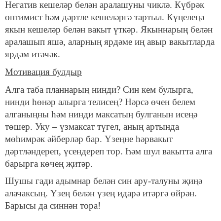
Негатив кешеләр белән аралашуны чиклә. Күбрәк
оптимист һәм дәртле кешеләргә тартыл. Күңелеңә
якын кешеләр белән вакыт үткәр. Якыннарың белән
аралашып яшә, аларның ярдәме иң авыр вакытларда
ярдәм итәчәк.
Мотивация булдыр
Алга таба планнарың нинди? Син кем булырга,
нинди һөнәр алырга телисең? Нәрсә өчен белем
алганыңны һәм нинди максатың булганын исеңә
төшер. Уку – үзмаксат түгел, аның артында
мөһимрәк әйберләр бар. Үзеңне һәрвакыт
дәртләндереп, үсендереп тор. Һәм шул вакытта алга
барырга көчең җитәр.
Шушы гади адымнар белән син ару-талуны җиңә
алачаксың. Үзең белән үзең идарә итәргә өйрән.
Барысы да синнән тора!