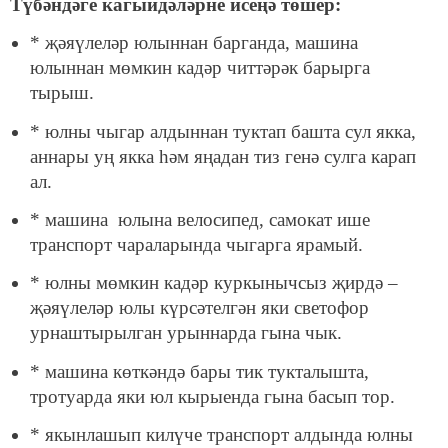
Түбәндәге кагыйдәләрне исеңә төшер:
* җәяүлеләр юлыннан барганда, машина
юлыннан мөмкин кадәр читтәрәк барырга
тырыш.
* юлны чыгар алдыннан туктап башта сул якка,
аннары уң якка һәм яңадан тиз генә сулга карап
ал.
* машина юлына велосипед, самокат ише
транспорт чараларында чыгарга ярамый.
* юлны мөмкин кадәр куркынычсыз җирдә –
җәяүлеләр юлы күрсәтелгән яки светофор
урнаштырылган урыннарда гына чык.
* машина көткәндә бары тик тукталышта,
тротуарда яки юл кырыенда гына басып тор.
* якынлашып килүче транспорт алдында юлны