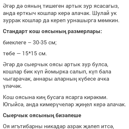
Әгәр дә ояның тишеген артык зур ясасагыз,
анда ерткыч кошлар керә алачак. Шулай ук
зуррак кошлар да кереп урнашырга мөмкин.
Стандарт кош оясының размерлары:
биеклеге – 30-35 см;
төбе — 15*15 см.
Әгәр дә сыерчык оясы артык зур булса,
кошлар бик күп йомырка салып, күп бала
чыгарачак, аннары аларның күбесе ачка
үләчәк.
Кош оясына киң бусага ясарга кирәкми.
Югыйсә, анда кимерүчеләр җиңел керә алачак.
Сыерчык оясының бизәлеше
Оя игътибарны никадәр азрак җәлеп итсә,