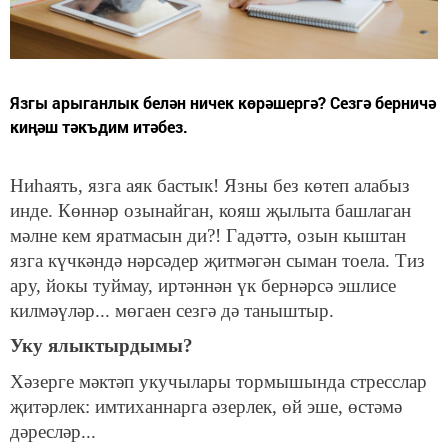
Язгы арыганлык белән ничек көрәшергә? Сезгә берничә
киңәш тәкъдим итәбез.
Ниһаять, язга аяк бастык! Язны без көтеп алабыз
инде. Көннәр озынайган, кояш җылыта башлаган
мәлне кем яратмасын ди?! Гадәттә, озын кыштан
язга күчкәндә нәрсәдер җитмәгән сыман тоела. Тиз
ару, йокы туймау, иртәннән үк бернәрсә эшлисе
килмәүләр... мөгаен сезгә дә таныштыр.
Уку ялыктырдымы?
Хәзерге мәктәп укучылары тормышында стресслар
җитәрлек: имтиханнарга әзерлек, өй эше, өстәмә
дәресләр...