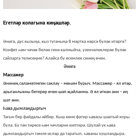
Егетләр колагына киңәшләр.
Әнигә, дус кызыңа, кыз туганыңа 8 мартка нәрсә бүләк итәргә?
Конфет һәм чәчәк белән генә калмыйча, үзенчәлеклерәк бүләк
сайларга телисеңме? Алайса бу исемлек синең өчен.
Әнигә
Массажер
Әнинең сәламәтлеген саклау – мөһим бурыч. Массажер – ял итәр,
арыганлыкны бетерер өчен шәп җайланма. Ә ял иткән әни – иң
шат әни.
Һава дымландыргыч
Тагын бер файдалы әйбер. Кыш көне фатир һавасы шактый коры
була. Бу тән тиресе һәм чәчләрне киптерә. Шулай ук һава
дымландыргыч тәмле исләр дә таратып, һаваны хушландыра.