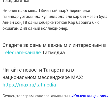
тәкъдим иткән.
Ни өчен нәкъ менә 18нче гыйнвар? Беренчедән,
гыйнвар уртасында күп илләрдә әле кар бетмәгән була.
Аннан соң 18 саны себерке тоткан Кар бабайга бик
охшаган, дип саный коллекционер.
Следите за самым важным и интересным в
Telegram-канале
Татмедиа
Читайте новости Татарстана в
национальном мессенджере MАХ:
https://max.ru/tatmedia
Безнең телеграм каналга язылыгыз
«Көмеш кыңгырау»