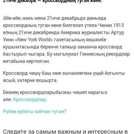
21нче декабрь — кроссвордның туган көне.
Әйе-әйе, нәкъ менә 21нче декабрьдә дөньяда
кроссвордның туган көне билгеләп үтелә.Чөнки 1913
елның 21нче декабрендә Америка журналисты Артур
Уинн «New York World» газетасының якшәмбе
кушымтасында беренче тапкыр заманча кроссворд
бастырып чыгара. Бу мәгълүмат Гиннесның рекордлар
китабына кертелгән.
Кроссворд чишү баш мие эшчәнлегенә уңай йогынты
ясый, хәтерне яхшырта.
Безнең кроссвордларыбызны чишеп карагыз
әле.
Кроссвордлар.
Рубик кубигы кайчан туган?
Следите за самым важным и интересным в