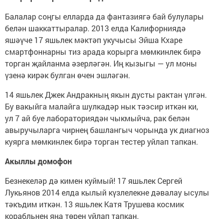
Балалар соңгы елларда да фантазиягә бай булулары
белән шаккаттыралар. 2013 елда Калифорниядә
яшәүче 17 яшьлек мәктәп укучысы Эйша Кхаре
смартфоннарны тиз арада корырга мөмкинлек бирә
торган җайланма әзерләгән. Иң кызыгы — ул моны
үзенә кирәк булган өчен эшләгән.
14 яшьлек Джек Андракның якын дусты рактан үлгән.
Бу вакыйга малайга шулкадәр нык тәэсир иткән ки,
ул 7 ай буе лабораториядән чыкмыйча, рак белән
авыручыларга чирнең башлангыч чорында ук диагноз
куярга мөмкинлек бирә торган тестер уйлап тапкан.
Акыллы домофон
Безнекеләр дә кимен куймый! 17 яшьлек Сергей
Лукьянов 2014 елда кылый күзлелекне дәвалау ысулы
тәкъдим иткән. 13 яшьлек Катя Трушева космик
корабльнең яңа төрен уйлап тапкан.