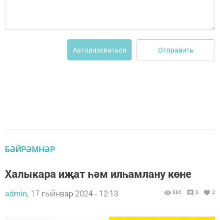
Отправить
Авторизоваться
БӘЙРӘМНӘР
Халыкара иҗат һәм илһамлану көне
admin,
17 гыйнвар 2024 - 12:13
880
0
2