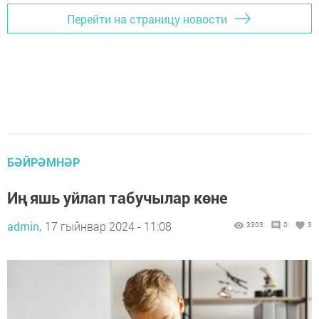
Перейти на страницу новости
БӘЙРӘМНӘР
Иң яшь уйлап табучылар көне
admin,
17 гыйнвар 2024 - 11:08
3303
0
3