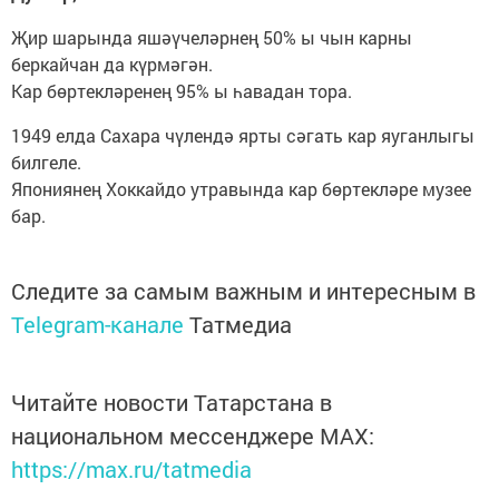
Җир шарында яшәүчеләрнең 50% ы чын карны
беркайчан да күрмәгән.
Кар бөртекләренең 95% ы һавадан тора.
1949 елда Сахара чүлендә ярты сәгать кар яуганлыгы
билгеле.
Япониянең Хоккайдо утравында кар бөртекләре музее
бар.
Следите за самым важным и интересным в
Telegram-канале
Татмедиа
Читайте новости Татарстана в
национальном мессенджере MАХ:
https://max.ru/tatmedia