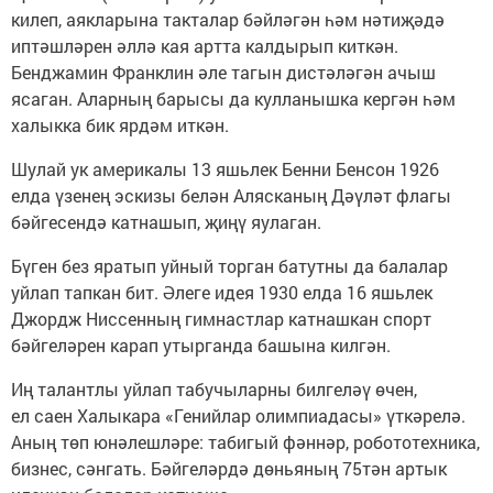
килеп, аякларына такталар бәйләгән һәм нәтиҗәдә
иптәшләрен әллә кая артта калдырып киткән.
Бенджамин Франклин әле тагын дистәләгән ачыш
ясаган. Аларның барысы да кулланышка кергән һәм
халыкка бик ярдәм иткән.
Шулай ук америкалы 13 яшьлек Бенни Бенсон 1926
елда үзенең эскизы белән Алясканың Дәүләт флагы
бәйгесендә катнашып, җиңү яулаган.
Бүген без яратып уйный торган батутны да балалар
уйлап тапкан бит. Әлеге идея 1930 елда 16 яшьлек
Джордж Ниссенның гимнастлар катнашкан спорт
бәйгеләрен карап утырганда башына килгән.
Иң талантлы уйлап табучыларны билгеләү өчен,
ел саен Халыкара «Генийлар олимпиадасы» үткәрелә.
Аның төп юнәлешләре: табигый фәннәр, робототехника,
бизнес, сәнгать. Бәйгеләрдә дөньяның 75тән артык