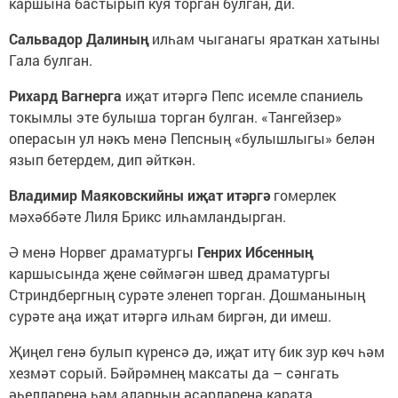
каршына бастырып куя торган булган, ди.
Сальвадор Далиның
илһам чыганагы яраткан хатыны
Гала булган.
Рихард Вагнерга
иҗат итәргә Пепс исемле спаниель
токымлы эте булыша торган булган. «Тангейзер»
операсын ул нәкъ менә Пепсның «булышлыгы» белән
язып бетердем, дип әйткән.
Владимир Маяковскийны иҗат итәргә
гомерлек
мәхәббәте Лиля Брикс илһамландырган.
Ә менә Норвег драматургы
Генрих Ибсенның
каршысында җене сөймәгән швед драматургы
Стриндбергның сурәте эленеп торган. Дошманының
сурәте аңа иҗат итәргә илһам биргән, ди имеш.
Җиңел генә булып күренсә дә, иҗат итү бик зур көч һәм
хезмәт сорый. Бәйрәмнең максаты да – сәнгать
әһелләренә һәм аларның әсәрләренә карата