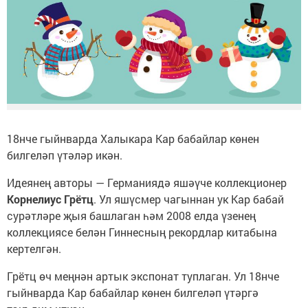
18нче гыйнварда Халыкара Кар бабайлар көнен
билгеләп үтәләр икән.
Идеянең авторы — Германиядә яшәүче коллекционер
Корнелиус Грётц
. Ул яшүсмер чагыннан ук Кар бабай
сурәтләре җыя башлаган һәм 2008 елда үзенең
коллекциясе белән Гиннесның рекордлар китабына
кертелгән.
Грётц өч меңнән артык экспонат туплаган. Ул 18нче
гыйнварда Кар бабайлар көнен билгеләп үтәргә