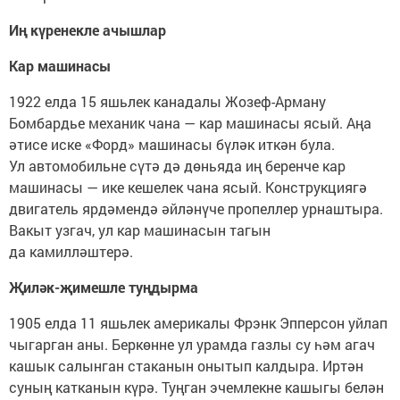
Иң күренекле ачышлар
Кар машинасы
1922 елда 15 яшьлек канадалы Жозеф-Арману
Бомбардье механик чана — кар машинасы ясый. Аңа
әтисе иске «Форд» машинасы бүләк иткән була.
Ул автомобильне сүтә дә дөньяда иң беренче кар
машинасы — ике кешелек чана ясый. Конструкциягә
двигатель ярдәмендә әйләнүче пропеллер урнаштыра.
Вакыт узгач, ул кар машинасын тагын
да камилләштерә.
Җиләк-җимешле туңдырма
1905 елда 11 яшьлек америкалы Фрэнк Эпперсон уйлап
чыгарган аны. Беркөнне ул урамда газлы су һәм агач
кашык салынган стаканын онытып калдыра. Иртән
суның катканын күрә. Туңган эчемлекне кашыгы белән