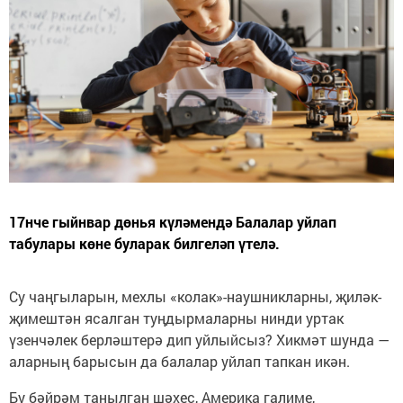
17нче гыйнвар дөнья күләмендә Балалар уйлап
табулары көне буларак билгеләп үтелә.
Су чаңгыларын, мехлы «колак»-наушникларны, җиләк-
җимештән ясалган туңдырмаларны нинди уртак
үзенчәлек берләштерә дип уйлыйсыз? Хикмәт шунда —
аларның барысын да балалар уйлап тапкан икән.
Бу бәйрәм танылган шәхес, Америка галиме,