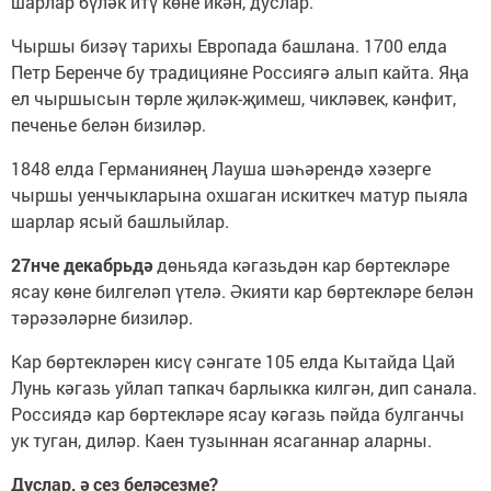
шарлар бүләк итү көне икән, дуслар.
Чыршы бизәү тарихы Европада башлана. 1700 елда
Петр Беренче бу традицияне Россиягә алып кайта. Яңа
ел чыршысын төрле җиләк-җимеш, чикләвек, кәнфит,
печенье белән бизиләр.
1848 елда Германиянең Лауша шәһәрендә хәзерге
чыршы уенчыкларына охшаган искиткеч матур пыяла
шарлар ясый башлыйлар.
27нче декабрьдә
дөньяда кәгазьдән кар бөртекләре
ясау көне билгеләп үтелә. Әкияти кар бөртекләре белән
тәрәзәләрне бизиләр.
Кар бөртекләрен кисү сәнгате 105 елда Кытайда Цай
Лунь кәгазь уйлап тапкач барлыкка килгән, дип санала.
Россиядә кар бөртекләре ясау кәгазь пәйда булганчы
ук туган, диләр. Каен тузыннан ясаганнар аларны.
Дуслар, ә сез беләсезме?