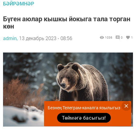
БӘЙРӘМНӘР
Бүген аюлар кышкы йокыга тала торган
көн
admin,
13 декабрь 2023 - 08:56
1036
0
1
Безнең Телеграм-каналга язылыгыз
Төймәгә басыгыз!