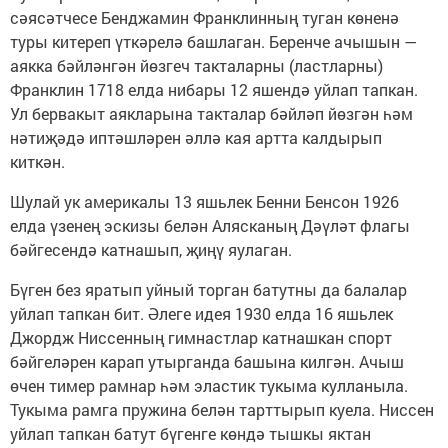
сәясәтчесе Бенджамин Франклинның туган көненә
туры китереп үткәрелә башлаган. Беренче ачышын —
аякка бәйләнгән йөзгеч такталарны (ластларны)
Франклин 1718 елда нибары 12 яшендә уйлап тапкан.
Ул бервакыт аякларына такталар бәйләп йөзгән һәм
нәтиҗәдә иптәшләрен әллә кая артта калдырып
киткән.
Шулай ук америкалы 13 яшьлек Бенни Бенсон 1926
елда үзенең эскизы белән Алясканың Дәүләт флагы
бәйгесендә катнашып, җиңү яулаган.
Бүген без яратып уйный торган батутны да балалар
уйлап тапкан бит. Әлеге идея 1930 елда 16 яшьлек
Джордж Ниссенның гимнастлар катнашкан спорт
бәйгеләрен карап утырганда башына килгән. Ачыш
өчен тимер рамнар һәм эластик тукыма кулланыла.
Тукыма рамга пружина белән тарттырып куела. Ниссен
уйлап тапкан батут бүгенге көндә тышкы яктан