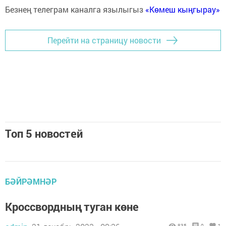
Безнең телеграм каналга язылыгыз
«Көмеш кыңгырау»
Перейти на страницу новости
Топ 5 новостей
БӘЙРӘМНӘР
Кроссвордның туган көне
835
0
1