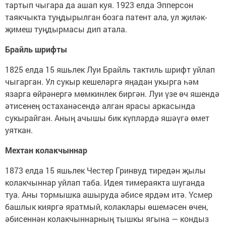
тартып чыгара да ашап куя. 1923 елда Эпперсон
таякчыкта туңдырылган бозга патент ала, ул җиләк-
җимеш туңдырмасы дип атала.
Брайль шрифты
1825 елда 15 яшьлек Луи Брайль тактиль шрифт уйлап
чыгарган. Ул сукыр кешеләргә яңадан укырга һәм
язарга өйрәнергә мөмкинлек биргән. Луи үзе өч яшендә
әтисенең остаханәсендә алган ярасы аркасында
сукырайган. Аның ачышы бик күпләрдә яшәүгә өмет
уяткан.
Мехтан колакчыннар
1873 елда 15 яшьлек Честер Гринвуд тиредән җылы
колакчыннар уйлап таба. Идея тимераякта шуганда
туа. Аны тормышка ашыруда әбисе ярдәм итә. Үсмер
башлык кияргә яратмый, колаклары өшемәсен өчен,
әбисеннән колакчыннарның тышкы ягына — кондыз