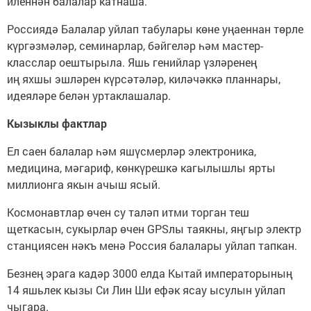
иленнән балалар катнаша.
Россиядә Балалар уйлап табулары көне уңаеннан төрле
күргәзмәләр, семинарлар, бәйгеләр һәм мастер-
класслар оештырыла. Яшь генийлар үзләренең
иң яхшы эшләрен күрсәтәләр, киләчәккә планнары,
идеяләре белән уртаклашалар.
Кызыклы фактлар
Ел саен балалар һәм яшүсмерләр электроника,
медицина, мәгариф, көнкүрешкә кагылышлы ярты
миллионга якын ачыш ясый.
Космонавтлар өчен су таләп итми торган теш
щеткасын, сукырлар өчен GPSлы таякны, яңгыр электр
станциясен нәкъ менә Россия балалары уйлап тапкан.
Безнең эрага кадәр 3000 елда Кытай императорының
14 яшьлек кызы Си Лин Ши ефәк ясау ысулын уйлап
чыгара.