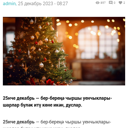
admin,
25 декабрь 2023 - 08:27
857
0
2
25нче декабрь — бер-береңә чыршы уенчыклары-
шарлар бүләк итү көне икән, дуслар.
25нче декабрь
— бер-береңә чыршы уенчыклары-