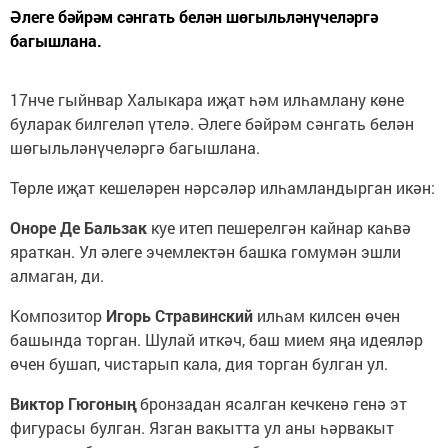
Әлеге бәйрәм сәнгать белән шөгыльләнүчеләргә
багышлана.
17нче гыйнвар Халыкара иҗат һәм илһамлану көне
буларак билгеләп үтелә. Әлеге бәйрәм сәнгать белән
шөгыльләнүчеләргә багышлана.
Төрле иҗат кешеләрен нәрсәләр илһамландырган икән:
Оноре Де Бальзак
куе итеп пешерелгән кайнар каһвә
яраткан. Ул әлеге эчемлектән башка гомумән эшли
алмаган, ди.
Композитор
Игорь Стравинский
илһам килсен өчен
башында торган. Шулай иткәч, баш мием яңа идеяләр
өчен бушап, чистарып кала, дия торган булган ул.
Виктор Гюгоның
бронзадан ясалган кечкенә генә эт
фигурасы булган. Язган вакытта ул аны һәрвакыт