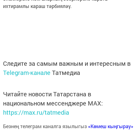
ихтирамлы караш тәрбияләү.
Следите за самым важным и интересным в
Telegram-канале
Татмедиа
Читайте новости Татарстана в
национальном мессенджере MАХ:
https://max.ru/tatmedia
Безнең телеграм каналга язылыгыз
«Көмеш кыңгырау»