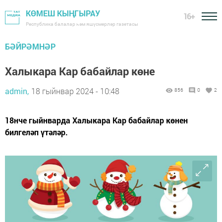
КӨМЕШ КЫҢГЫРАУ
16+
Республика балалар һәм яшүсмерләр газетасы
БӘЙРӘМНӘР
Халыкара Кар бабайлар көне
admin,
18 гыйнвар 2024 - 10:48
856
0
2
18нче гыйнварда Халыкара Кар бабайлар көнен
билгеләп үтәләр.