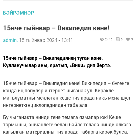
БӘЙРӘМНӘР
15нче гыйнвар – Википедия көне!
admin,
15 гыйнвар 2024 - 13:41
2445
0
5
15нче гыйнвар – Википедиянең туган көне.
Кулланучылар аны, яратып, «Вики» дип йөртә.
15нче гыйнвар – Википедия көне! Википедия – бүгенге
көндә иң популяр интернет чыганак ул. Кирәкле
мәгълүматны меңләгән кеше тиз арада нәкъ менә шул
интернет-энциклопедиядән таба ала.
Бу чыганакта нинди генә темага язмалар юк! Кеше
тормышы, эшчәнлеге белән бәйле теләсә нинди өлкәгә
кагылган материалны тиз арада табарга кирәк булса,