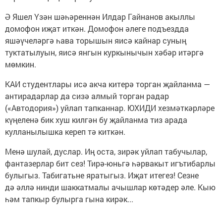
Ә Яшел Үзән шәһәреннән Илдар Гайнанов акыллы
домофон иҗат иткән. Домофон әлеге подъездда
яшәүчеләргә һава торышын яисә кайнар суның
туктатылуын, яисә янгын куркынычын хәбәр итәргә
мөмкин.
КАИ студентлары исә акча китерә торган җайланма —
антирадарлар да сизә алмый торган радар
(«Автодория») уйлап тапканнар. ЮХИДИ хезмәткәрләре
күңеленә бик хуш килгән бу җайланма тиз арада
кулланылышка кереп тә киткән.
Менә шулай, дуслар. Иң оста, зирәк уйлап табучылар,
фантазерлар бит сез! Тирә-юньгә һәрвакыт игътибарлы
булыгыз. Табигатьне яратыгыз. Иҗат итегез! Сезне
дә әллә нинди шаккатмалы ачышлар көтәдер әле. Кыю
һәм тапкыр булырга гына кирәк...