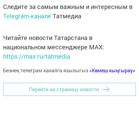
Следите за самым важным и интересным в
Telegram-канале
Татмедиа
Читайте новости Татарстана в
национальном мессенджере MАХ:
https://max.ru/tatmedia
Безнең телеграм каналга язылыгыз
«Көмеш кыңгырау»
Перейти на страницу новости