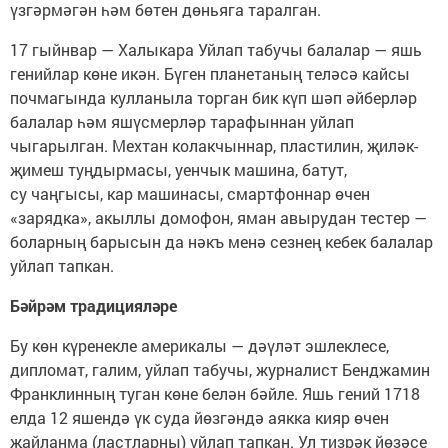
үзгәрмәгән һәм бөтен дөньяга таралган.
17 гыйнвар — Халыкара Уйлап табучы балалар — яшь
генийлар көне икән. Бүген планетаның теләсә кайсы
почмагында кулланыла торган бик күп шәп әйберләр
балалар һәм яшүсмерләр тарафыннан уйлап
чыгарылган. Мехтан колакчыннар, пластилин, җиләк-
җимеш туңдырмасы, уенчык машина, батут,
су чаңгысы, кар машинасы, смартфоннар өчен
«зарядка», акыллы домофон, яман авырудан тестер —
боларның барысын да нәкъ менә сезнең кебек балалар
уйлап тапкан.
Бәйрәм традицияләре
Бу көн күренекле америкалы — дәүләт эшлеклесе,
дипломат, галим, уйлап табучы, журналист Бенджамин
Франклинның туган көне белән бәйле. Яшь гений 1718
елда 12 яшендә үк суда йөзгәндә аякка кияр өчен
җайланма (ластларны) уйлап тапкан. Ул тизрәк йөзәсе