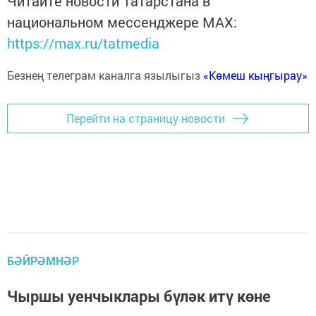
Читайте новости Татарстана в
национальном мессенджере MАХ:
https://max.ru/tatmedia
Безнең телеграм каналга язылыгыз
«Көмеш кыңгырау»
Перейти на страницу новости
БӘЙРӘМНӘР
Чыршы уенчыклары бүләк итү көне