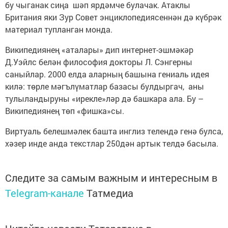
бу чыганак сиңа шәп ярдәмче булачак. Атаклы
Британия яки Зур Совет энциклопедиясеннән дә күбрәк
материал тупланган монда.
Википедиянең «аталары» дип интернет-эшмәкәр
Д.Уэйлс белән философия докторы Л. Сэнгерны
саныйлар. 2000 елда аларның башына гениаль идея
килә: төрле мәгълүматлар базасы булдыргач, аны
тулыландыруны «ирекле»ләр дә башкара ала. Бу –
Википедиянең төп «фишка»сы.
Виртуаль белешмәлек башта инглиз телендә генә булса,
хәзер инде анда текстлар 250дән артык телдә басыла.
Следите за самым важным и интересным в
Telegram-канале
Татмедиа