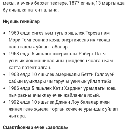
мехы, ә эченә бәрхет тектерә. 1877 елның 13 мартында
бу ачышка патент алына.
Иң яшь генийлар
1960 елда сигез һәм тугыз яшьлек Тереза һәм
Мэри Томпсоннар кояш энергиясенә ия «кояш
палаткасы» уйлап табалар.
1963 елда 6 яшьлек америкалы Роберт Патч
уенчык йөк машинасының моделен ясаган һәм
хәтта патент алган.
1968 елда 10 яшьлек америкалы Бетти Гэллоуэй
сабын куыклары чыгаручы уенчык уйлап таба.
1986 елда 5 яшьлек Кэти Хардинг урамдагы юеш
пычракны ачыклау өчен җайланма ясый.
1992 елда 10 яшьлек Джини Лоу балалар өчен
җиңел генә җыела торган кечкенә урындык уйлап
чыгара.
Смартфоннар өчен «зарядка»