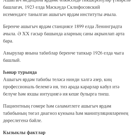
башлагач, 1923 елда Мәскәүдә Склифосовский
исемендәге танылган ашыгыч ярдәм институты ачыла.
Беренче ашыгыч ярдәм станциясе 1899 елда Ленинградта
ачыла. Ә XX гасыр башында аларның саны акрынлап арта
бара.
Авырулар янына табиблар беренче тапкыр 1926 елда чыга
башлый.
Һөнәр турында
Ашыгыч ярдәм табибы теләсә нинди хәлгә әзер, киң
профессиональ белемгә ия, тиз арада карарлар кабул итә
белүче һәм яхшы интуциягә ия кеше булырга тиеш.
Пациентның гомере һәм сәламәтлеге ашыгыч ярдәм
табибының төгәл диагноз куюына һәм манипуляцияләренең
дөреслегенә бәйле.
Кызыклы фактлар