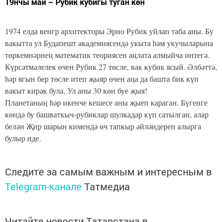
19нчы май – Рубик кубигы туган көн
1974 елда венгр архитекторы Эрно Рубик уйлап таба аны. Бу
вакытта ул Будапешт академиясендә укыта һәм укучыларына
төркемнәрнең математик теориясен аңлата алмыйча интегә.
Күрсәтмәлелек өчен Рубик 27 төсле, вак кубик ясый. Әлбәттә,
һәр ягын бер төсле итеп җыяр өчен аңа да башта бик күп
вакыт кирәк була. Ул аны 30 көн буе җыя!
Планетаның һәр икенче кешесе аны җыеп караган. Бүгенге
көндә бу башваткыч-рубиклар шулкадәр күп сатылган, алар
белән Җир шарын кимендә өч тапкыр әйләндереп алырга
булыр иде.
Следите за самым важным и интересным в
Telegram-канале
Татмедиа
Читайте новости Татарстана в