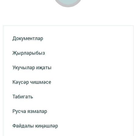
Документлар
Җырларыбыз
Укучылар иҗаты
Кәүсәр чишмәсе
Табигать
Русча язмалар
Файдалы киңәшләр