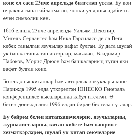
көне ел саен 23нче апрельдә билгеләп үтелә.
Бу көн
очраклы гына сайланмаган, чөнки ул дөнья әдәбияты
өчен символик көн.
1616 елның 23нче апрелендә Уильям Шекспир,
Мигель Сервантес һәм Инка Гарсиласо де ла Вега
кебек танылган язучылар вафат булган. Бу дата шулай
ук башка танылган авторлар, мәсәлән, Владимир
Набоков, Морис Дрюон һәм башкаларның туган яки
вафат булган көне.
Бөтендөнья китаплар һәм авторлык хокуклары көне
Парижда 1995 елда үткәрелгән ЮНЕСКО Генераль
конференциясе кысаларында кабул ителгән. Ә
бөтен дөньяда аны 1996 елдан бирле билгеләп үтәләр.
Бу бәйрәм белән китапханәчеләрне, язучыларны,
журналистларны, китап кибете һәм нәшрият
хезмәткәрләрен, шулай ук китап сөючеләрне