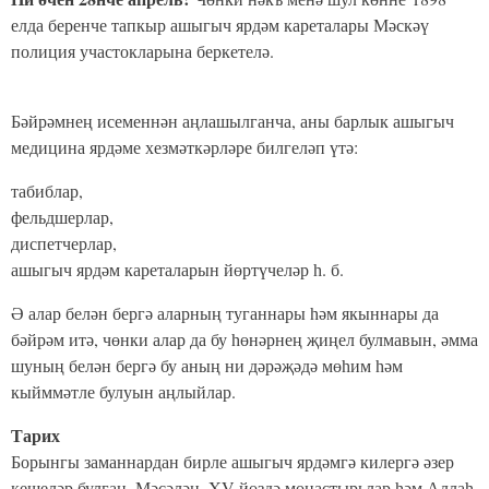
елда беренче тапкыр ашыгыч ярдәм кареталары Мәскәү
полиция участокларына беркетелә.
Бәйрәмнең исеменнән аңлашылганча, аны барлык ашыгыч
медицина ярдәме хезмәткәрләре билгеләп үтә:
табиблар,
фельдшерлар,
диспетчерлар,
ашыгыч ярдәм кареталарын йөртүчеләр һ. б.
Ә алар белән бергә аларның туганнары һәм якыннары да
бәйрәм итә, чөнки алар да бу һөнәрнең җиңел булмавын, әмма
шуның белән бергә бу аның ни дәрәҗәдә мөһим һәм
кыйммәтле булуын аңлыйлар.
Тарих
Борынгы заманнардан бирле ашыгыч ярдәмгә килергә әзер
кешеләр булган. Мәсәлән, XV йөздә монастырьлар һәм Аллаһ