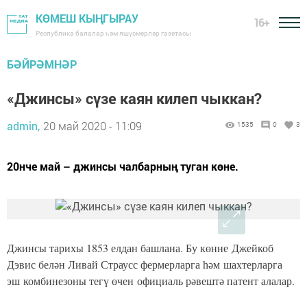
КӨМЕШ КЫҢГЫРАУ
16+
Республика балалар һәм яшүсмерләр газетасы
БӘЙРӘМНӘР
«Джинсы» сүзе каян килеп чыккан?
admin,
20 май 2020 - 11:09
1535
0
3
20нче май – джинсы чалбарның туган көне.
Джинсы тарихы 1853 елдан башлана. Бу көнне
Джейкоб
Дэвис белән Ливай Страусс фермерларга һәм шахтерларга
эш комбинезоны тегү өчен официаль рәвештә патент алалар.