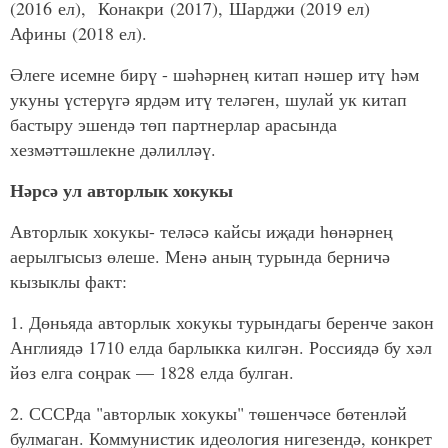
(2016 ел),
Конакри (2017), Шарджи (2019 ел)
Афины (2018 ел).
Әлеге исемне бирү - шәһәрнең китап нәшер итү һәм
укуны үстерүгә ярдәм итү теләген, шулай ук китап
бастыру эшендә төп партнерлар арасында
хезмәттәшлекне дәлилләү.
Нәрсә ул авторлык хокукы
Авторлык хокукы- теләсә кайсы иҗади һөнәрнең
аерылгысыз өлеше. Менә аның турында берничә
кызыклы факт:
1. Дөньяда авторлык хокукы турындагы беренче закон
Англиядә 1710 елда барлыкка килгән. Россиядә бу хәл
йөз елга соңрак — 1828 елда булган.
2. СССРда "авторлык хокукы" төшенчәсе бөтенләй
булмаган. Коммунистик идеология нигезендә, конкрет