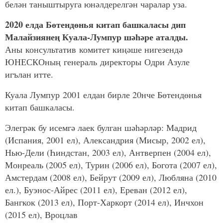
белән таныштыруга юнәлдерелгән чаралар уза.
2020 елда Бөтендөнья китап башкаласы дип
Малайзиянең Куала-Лумпур шәһәре аталды.
Аны консультатив комитет киңәше нигезендә
ЮНЕСКОның генераль директоры Одри Азуле
игълан итте.
Куала Лумпур 2001 елдан бирле 20нче Бөтендөнья
китап башкаласы.
Элегрәк бу исемгә лаек булган шәһәрләр: Мадрид
(Испания, 2001 ел), Александрия (Мисыр, 2002 ел),
Нью-Дели (Һиндстан, 2003 ел), Антверпен (2004 ел),
Монреаль (2005 ел), Турин (2006 ел), Богота (2007 ел),
Амстердам (2008 ел), Бейрут (2009 ел), Любляна (2010
ел.), Буэнос-Айрес (2011 ел), Ереван (2012 ел),
Бангкок (2013 ел), Порт-Харкорт (2014 ел), Инчхон
(2015 ел), Вроцлав