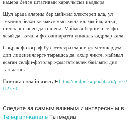
камера белән штативын караучысыз калдыра.
Шул арада аларны бер маймыл эләктереп ала, ул
техника белән кызыксынып кына калмыйча, аның
ничек эшләвен дә төшенә. Маймыл берничә селфи
ясый да кача, ә фотоаппаратта уникаль кадрлар кала.
Соңрак фотограф бу фотосурәтләрне үзем төшердем
дип лицензияләргә тырышса да, ахыр чиктә, маймыл
ясаган селфи-фотолар җәмәгатьчелек байлыгы дип
танылган.
Газетага онлайн язылу►
https://podpiska.pochta.ru/press/
П2370
Следите за самым важным и интересным в
Telegram-канале
Татмедиа