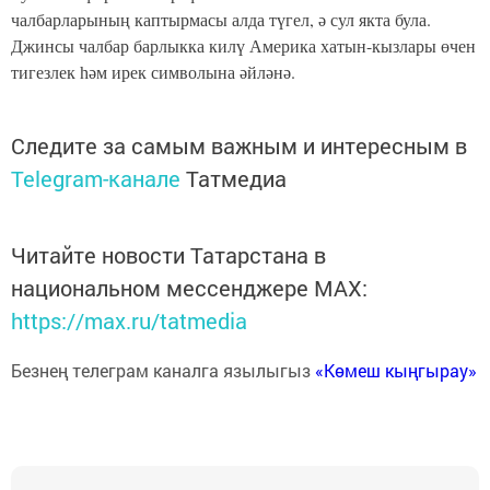
чалбарларының каптырмасы алда түгел, ә сул якта була.
Джинсы чалбар барлыкка килү Америка хатын-кызлары өчен
тигезлек һәм ирек символына әйләнә.
Следите за самым важным и интересным в
Telegram-канале
Татмедиа
Читайте новости Татарстана в
национальном мессенджере MАХ:
https://max.ru/tatmedia
Безнең телеграм каналга язылыгыз
«Көмеш кыңгырау»