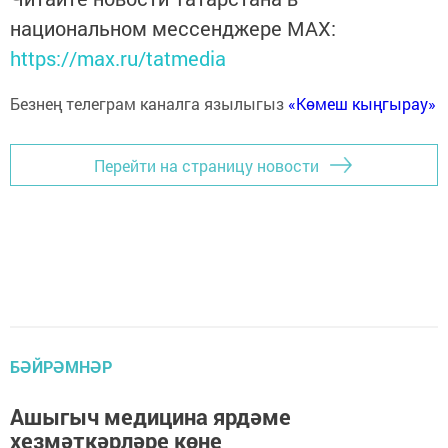
национальном мессенджере MАХ:
https://max.ru/tatmedia
Безнең телеграм каналга язылыгыз
«Көмеш кыңгырау»
Перейти на страницу новости
БӘЙРӘМНӘР
Ашыгыч медицина ярдәме
хезмәткәрләре көне