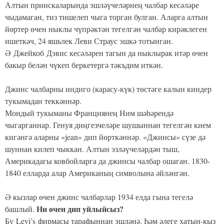
Алтын приискаларында эшләүчеләрнең чалбар кесәләре
чыдамаган, тиз тишелеп чыга торган булган. Аларга алтын
йөртер өчен ныклы чүпрәктән тегелгән чалбар кирәклеген
ишеткәч, 24 яшьлек Леви Страус эшкә тотынган.
Ә
Джейкоб Дэвис
кесәләрен тагын да ныклырак итәр өчен
бакыр белән чүкеп беркетергә тәкъдим иткән.
Джинс чалбарны индиго (карасу-күк) төстәге калын киндер
тукымадан теккәннәр.
Мондый тукыманы Франциянең Ним шәһәрендә
чыгарганнар. Генуя диңгезчеләре шушыннан тегелгән кием
кигәнгә аларны «jean» дип йөрткәннәр. «Джинсы» сүзе дә
шуннан килеп чыккан. Алтын эзләүчеләрдән тыш,
Америкадагы ковбойларга да джинсы чалбар ошаган. 1830-
1840 елларда алар Американың символына әйләнгән.
Ә кызлар өчен джинс чалбарлар 1934 елда гына тегелә
Ни өчен дип уйлыйсыз?
башлый.
Бу
Levi’s фирмасы тарафыннан эшләнә. Һәм әлеге хатын-кыз