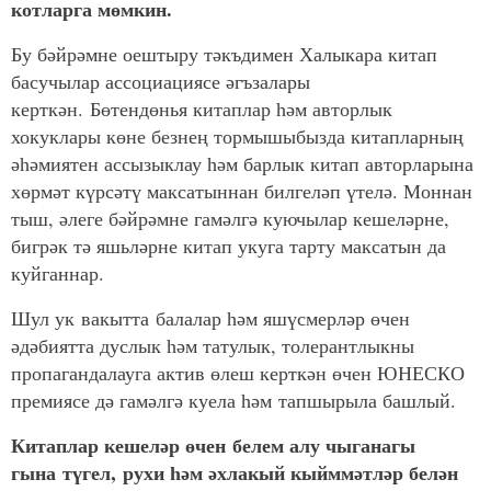
котларга мөмкин.
Бу бәйрәмне оештыру тәкъдимен Халыкара китап
басучылар ассоциациясе әгъзалары
керткән. Бөтендөнья китаплар һәм авторлык
хокуклары көне безнең тормышыбызда китапларның
әһәмиятен ассызыклау һәм барлык китап авторларына
хөрмәт күрсәтү максатыннан билгеләп үтелә. Моннан
тыш, әлеге бәйрәмне гамәлгә куючылар кешеләрне,
бигрәк тә яшьләрне китап укуга тарту максатын да
куйганнар.
Шул ук вакытта балалар һәм яшүсмерләр өчен
әдәбиятта дуслык һәм татулык, толерантлыкны
пропагандалауга актив өлеш керткән өчен ЮНЕСКО
премиясе дә гамәлгә куела һәм тапшырыла башлый.
Китаплар кешеләр өчен белем алу чыганагы
гына түгел, рухи һәм әхлакый кыйммәтләр белән