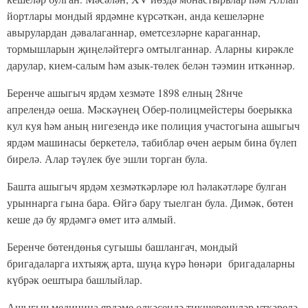
йортлары мондый ярдәмне күрсәткән, анда кешеләрне
авырулардан дәвалаганнар, өметсезләрне караганнар,
тормышларын җиңеләйтергә омтылганнар. Аларны кирәкле
дарулар, кием-салым һәм азык-төлек белән тәэмин иткәннәр.
Беренче ашыгыч ярдәм хезмәте 1898 елның 28нче
апрелендә оеша. Мәскәүнең Обер-полицмейстеры боерыкка
кул куя һәм аның нигезендә ике полиция участогына ашыгыч
ярдәм машинасы беркетелә, табиблар өчен аерым бина бүлеп
бирелә. Алар тәүлек буе эшли торган була.
Башта ашыгыч ярдәм хезмәткәрләре юл һәлакәтләре булган
урыннарга гына бара. Өйгә бару тыелган була. Димәк, бөтен
кеше дә бу ярдәмгә өмет итә алмый.
Беренче бөтендөнья сугышы башлангач, мондый
бригадаларга ихтыяҗ арта, шуңа күрә һөнәри бригадаларны
күбрәк оештыра башлыйлар.
Ашыгыч медицина ярдәме өлкәсендә тикшеренүләр үткәрелә