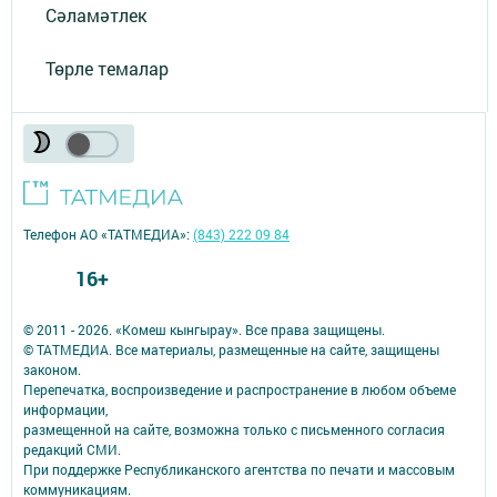
Сәламәтлек
Төрле темалар
Телефон АО «ТАТМЕДИА»:
(843) 222 09 84
16+
© 2011 - 2026. «Комеш кынгырау». Все права защищены.
© ТАТМЕДИА. Все материалы, размещенные на сайте, защищены
законом.
Перепечатка, воспроизведение и распространение в любом объеме
информации,
размещенной на сайте, возможна только с письменного согласия
редакций СМИ.
При поддержке Республиканского агентства по печати и массовым
коммуникациям.