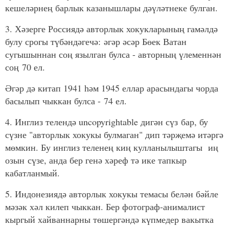
кешеләрнең барлык казанышлары дәүләтнеке булган.
3. Хәзерге Россиядә авторлык хокукларының гамәлдә
булу срогы түбәндәгечә: әгәр әсәр Бөек Ватан
сугышыннан соң язылган булса - авторның үлеменнән
соң 70 ел.
Әгәр дә китап 1941 һәм 1945 еллар арасындагы чорда
басылып чыккан булса - 74 ел.
4. Инглиз телендә uncopyrightable дигән сүз бар, бу
сүзне "авторлык хокукы булмаган" дип тәрҗемә итәргә
мөмкин. Бу инглиз теленең киң кулланылыштагы иң
озын сүзе, анда бер генә хәреф тә ике тапкыр
кабатланмый.
5. Индонезиядә авторлык хокукы темасы белән бәйле
мәзәк хәл килеп чыккан. Бер фотограф-анималист
кыргый хайваннарны төшергәндә күпмедер вакытка