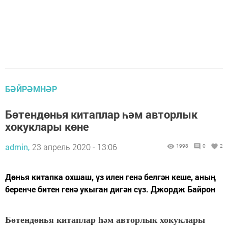
БӘЙРӘМНӘР
Бөтендөнья китаплар һәм авторлык
хокуклары көне
admin,
23 апрель 2020 - 13:06
1998
0
2
Дөнья китапка охшаш, үз илен генә белгән кеше, аның
беренче битен генә укыган дигән сүз. Джордж Байрон
Бөтендөнья китаплар һәм авторлык хокуклары