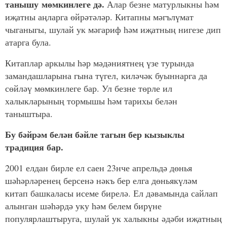
танышу мөмкинлеге дә.
Алар безне матурлыкны һәм
иҗатны аңларга өйрәтәләр. Китапны мәгълүмат
чыганыгы, шулай ук мәгариф һәм иҗатның нигезе дип
атарга була.
Китаплар аркылы һәр мәдәниятнең үзе турында
замандашларына гына түгел, киләчәк буыннарга да
сөйләү мөмкинлеге бар. Ул безне төрле ил
халыкларының тормышы һәм тарихы белән
таныштыра.
Бу бәйрәм белән бәйле тагын бер кызыклы
традиция бар.
2001 елдан бирле ел саен 23нче апрельдә дөнья
шәһәрләренең берсенә нәкъ бер елга дөньякүләм
китап башкаласы исеме бирелә. Ел дәвамында сайлап
алынган шәһәрдә уку һәм белем бирүне
популярлаштыруга, шулай ук халыкны әдәби иҗатның