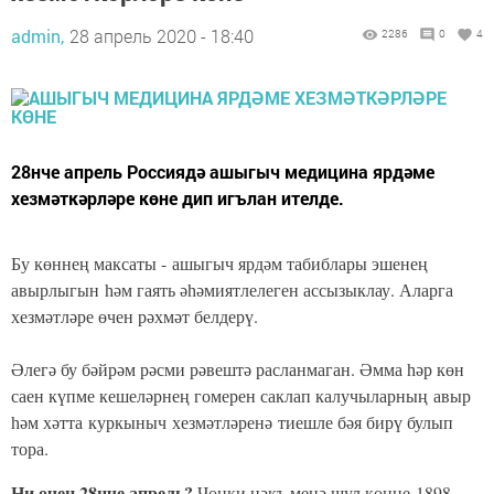
admin,
28 апрель 2020 - 18:40
2286
0
4
28нче апрель Россиядә ашыгыч медицина ярдәме
хезмәткәрләре көне дип игълан ителде.
Бу көннең максаты - ашыгыч ярдәм табиблары эшенең
авырлыгын һәм гаять әһәмиятлелеген ассызыклау. Аларга
хезмәтләре өчен рәхмәт белдерү.
Әлегә бу бәйрәм рәсми рәвештә расланмаган. Әмма һәр көн
саен күпме кешеләрнең гомерен саклап калучыларның авыр
һәм хәтта куркыныч хезмәтләренә тиешле бәя бирү булып
тора.
Ни өчен 28нче апрель?
Чөнки нәкъ менә шул көнне 1898