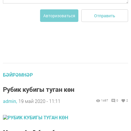
Отправить
Авторизоваться
БӘЙРӘМНӘР
Рубик кубигы туган көн
admin,
19 май 2020 - 11:11
1467
0
2