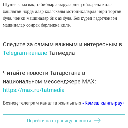
Шунысы кызык, табиблар авыруларның өйләренә килә
башлаган чорда алар коляскалы мотоциклларда йөри торган
була, чөнки машиналар бик аз була. Без күреп гадәтләнгән
машиналар соңрак барлыкка килә.
Следите за самым важным и интересным в
Telegram-канале
Татмедиа
Читайте новости Татарстана в
национальном мессенджере MАХ:
https://max.ru/tatmedia
Безнең телеграм каналга язылыгыз
«Көмеш кыңгырау»
Перейти на страницу новости