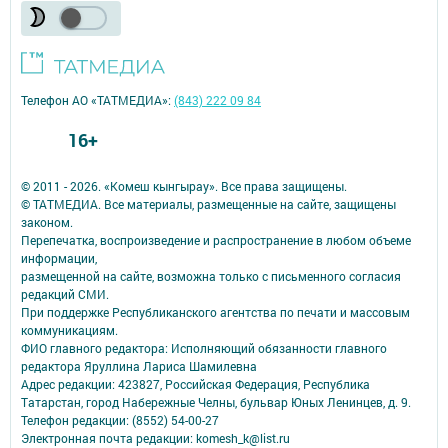
Телефон АО «ТАТМЕДИА»:
(843) 222 09 84
16+
© 2011 - 2026. «Комеш кынгырау». Все права защищены.
© ТАТМЕДИА. Все материалы, размещенные на сайте, защищены
законом.
Перепечатка, воспроизведение и распространение в любом объеме
информации,
размещенной на сайте, возможна только с письменного согласия
редакций СМИ.
При поддержке Республиканского агентства по печати и массовым
коммуникациям.
ФИО главного редактора: Исполняющий обязанности главного
редактора Яруллина Лариса Шамилевна
Адрес редакции: 423827, Российская Федерация, Республика
Татарстан, город Набережные Челны, бульвар Юных Ленинцев, д. 9.
Телефон редакции: (8552) 54-00-27
Электронная почта редакции: komesh_k@list.ru