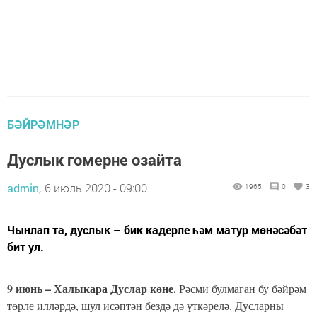
БӘЙРӘМНӘР
Дуслык гомерне озайта
admin,
6 июль 2020 - 09:00
1965
0
3
Чынлап та, дуслык – бик кадерле һәм матур мөнәсәбәт
бит ул.
9 июнь – Халыкара Дуслар көне.
Рәсми булмаган бу бәйрәм
төрле илләрдә, шул исәптән бездә дә үткәрелә. Дусларны