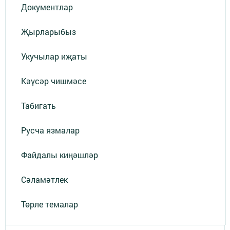
Документлар
Җырларыбыз
Укучылар иҗаты
Кәүсәр чишмәсе
Табигать
Русча язмалар
Файдалы киңәшләр
Сәламәтлек
Төрле темалар