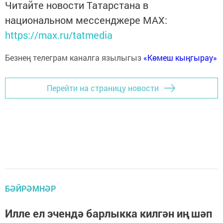
Читайте новости Татарстана в
национальном мессенджере MАХ:
https://max.ru/tatmedia
Безнең телеграм каналга язылыгыз
«Көмеш кыңгырау»
Перейти на страницу новости
БӘЙРӘМНӘР
Илле ел эчендә барлыкка килгән иң шәп