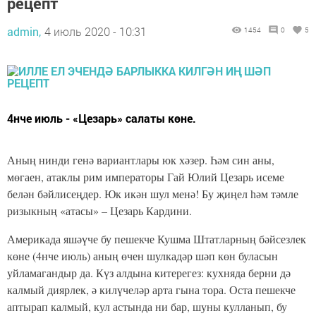
рецепт
admin,
4 июль 2020 - 10:31
1454
0
5
4нче июль - «Цезарь» салаты көне.
Аның нинди генә вариантлары юк хәзер. Һәм син аны,
мөгаен, атаклы рим императоры Гай Юлий Цезарь исеме
белән бәйлисеңдер. Юк икән шул менә! Бу җиңел һәм тәмле
ризыкның «атасы» – Цезарь Кардини.
Америкада яшәүче бу пешекче Кушма Штатларның бәйсезлек
көне (4нче июль) аның өчен шулкадәр шәп көн буласын
уйламагандыр да. Күз алдына китерегез: кухняда берни дә
калмый диярлек, ә килүчеләр арта гына тора. Оста пешекче
аптырап калмый, кул астында ни бар, шуны кулланып, бу