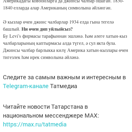
Америкадагы ковбойларга да джинсы чалбар ошаган. 1830-
1840 елларда алар Американың символына әйләнгән.
Ә кызлар өчен джинс чалбарлар 1934 елда гына тегелә
Ни өчен дип уйлыйсыз?
башлый.
Бу
Levi’s фирмасы тарафыннан эшләнә. Һәм әлеге хатын-кыз
чалбарларының каптырмасы алда түгел, ә сул якта була.
Джинсы чалбар барлыкка килү Америка хатын-кызлары өчен
тигезлек һәм ирек символына әйләнә.
Следите за самым важным и интересным в
Telegram-канале
Татмедиа
Читайте новости Татарстана в
национальном мессенджере MАХ:
https://max.ru/tatmedia