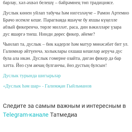
барлау, хәл-әхвәл белешү – бәйрәмнең төп традициясе.
Дуслык көнен уйлап табучы һәм нигезләүче – Рамон Артемио
Брачо исемле кеше. Парагваяда яшәүче бу яхшы күңелле
абзый фикеренчә, төрле милләт, раса, дин вәкилләре үзара
дус яшәргә тиеш. Нинди дөрес фикер, әйеме?
Чынлап та, дуслык – бик кадерле һәм матур мөнәсәбәт бит ул.
Галимнәр әйтүенчә, холыклары охшаш кешеләр аеруча дус
була ала икән. Дуслык гомерне озайта, дигән фикер дә бар
хәтта. Йөз сум акчаң булганчы, йөз дустың булсын!
Дуслык турында шигырьләр
«Дуслык һәм шар» - Галимҗан Гыйльманов
Следите за самым важным и интересным в
Telegram-канале
Татмедиа