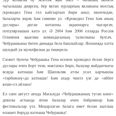
чагылышы диярсең, бер яктан зурларның яклавына мохтаҗ
(крокодил Гена гел кайгыртып йөри аны), икенчедән,
балаларча зирәк һәм самими ул. «Крокодил Гена һәм аның
дуслары» дигән китапны
экраннарга чыгаргач,
популярлашып китә ул. Ә 2004 һәм 2006 елларда Россия
Олимпия җыелма командасының талисманы булгач,
Чебурашканы бөтен дөньяда белә башлыйлар. Япониядә хәтта
шундый ук мультфильм да төшерелә.
Сюжет буенча Чебурашка Гена исемле крокодил белән бергә
дуслары өчен йорт төзи, мәктәпкә йөри, балалар мәйданчыгы
ясауда катнаша һәм Шапокляк атлы усал карчыкны
«тәрбияләү»дә катнаша! Һәм ахыр чиктә үзе дә «әйбәт
кеше»гә әйләнә!
Ел саен август аенда Мәскәүдә «Чебурашканың туган көне»
девизы астында ятим балалар өчен бәйрәмнәр һәм
фестивальләр үтә. Меңәрләгән балага өмет белән шатлык
өләшеп йөрүдә катнаша Чебурашка!