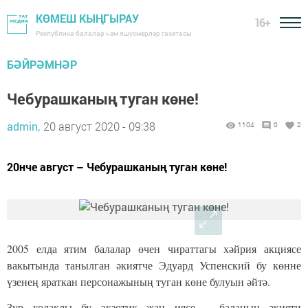
КӨМЕШ КЫҢГЫРАУ
16+
Республика балалар һәм яшүсмерләр газетасы
БӘЙРӘМНӘР
Чебурашканың туган көне!
admin,
20 август 2020 - 09:38
1104
0
2
20нче август – Чебурашканың туган көне!
2005 елда ятим балалар өчен чираттагы хәйрия акциясе
вакытында танылган әкиятче Эдуард Успенский бу көнне
үзенең яраткан персонажының туган көне булуын әйтә.
Зур колаклы бу экзотик җан иясе – баланың әкияти