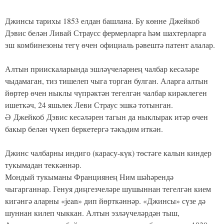
Джинсы тарихы 1853 елдан башлана. Бу көнне
Джейкоб
Дэвис белән Ливай Страусс фермерларга һәм шахтерларга
эш комбинезоны тегү өчен официаль рәвештә патент алалар.
Алтын приискаларында эшләүчеләрнең чалбар кесәләре
чыдамаган, тиз тишелеп чыга торган булган. Аларга алтын
йөртер өчен ныклы чүпрәктән тегелгән чалбар кирәклеген
ишеткәч, 24 яшьлек Леви Страус эшкә тотынган.
Ә
Джейкоб Дэвис
кесәләрен тагын да ныклырак итәр өчен
бакыр белән чүкеп беркетергә тәкъдим иткән.
Джинс чалбарны индиго (карасу-күк) төстәге калын киндер
тукымадан теккәннәр.
Мондый тукыманы Франциянең Ним шәһәрендә
чыгарганнар. Генуя диңгезчеләре шушыннан тегелгән кием
кигәнгә аларны «jean» дип йөрткәннәр. «Джинсы» сүзе дә
шуннан килеп чыккан. Алтын эзләүчеләрдән тыш,