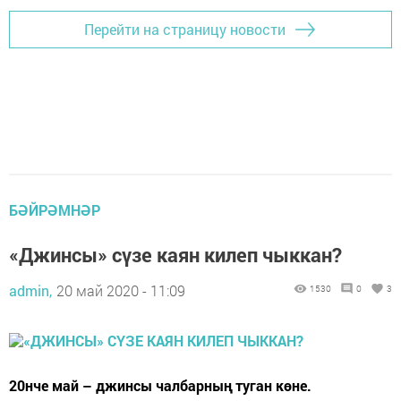
Перейти на страницу новости
БӘЙРӘМНӘР
«Джинсы» сүзе каян килеп чыккан?
admin,
20 май 2020 - 11:09
1530
0
3
20нче май – джинсы чалбарның туган көне.