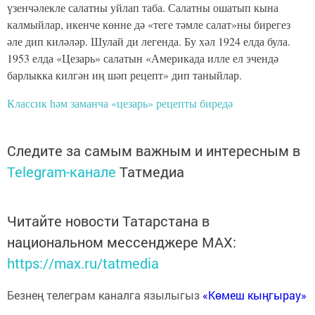
үзенчәлекле салатны уйлап таба. Салатны ошатып кына
калмыйлар, икенче көнне дә «теге тәмле салат»ны бирегез
әле дип киләләр. Шулай ди легенда. Бу хәл 1924 елда була.
1953 елда «Цезарь» салатын «Америкада илле ел эчендә
барлыкка килгән иң шәп рецепт» дип таныйлар.
Классик һәм заманча «цезарь» рецепты биредә
Следите за самым важным и интересным в
Telegram-канале
Татмедиа
Читайте новости Татарстана в
национальном мессенджере MАХ:
https://max.ru/tatmedia
Безнең телеграм каналга язылыгыз
«Көмеш кыңгырау»