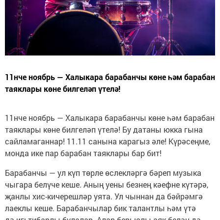
11нче ноябрь — Халыкара барабанчы көне һәм барабан
таяклары көне билгеләп үтелә!
11нче ноябрь — Халыкара барабанчы көне һәм барабан
таяклары көне билгеләп үтелә! Бу датаны юкка гына
сайламаганнар! 11.11 санына карагыз әле! Күрәсеңме,
монда ике пар барабан таяклары бар бит!
Барабанчы — ул күп төрле өслекләргә бәреп музыка
чыгара белүче кеше. Аның уены безнең кәефне күтәрә,
җанлы хис-кичерешләр уята. Ул чыннан да бәйрәмгә
лаеклы кеше. Барабанчылар бик талантлы һәм үтә
дә игьтибарлы булалар. Алар берьюлы аяк белән дә,