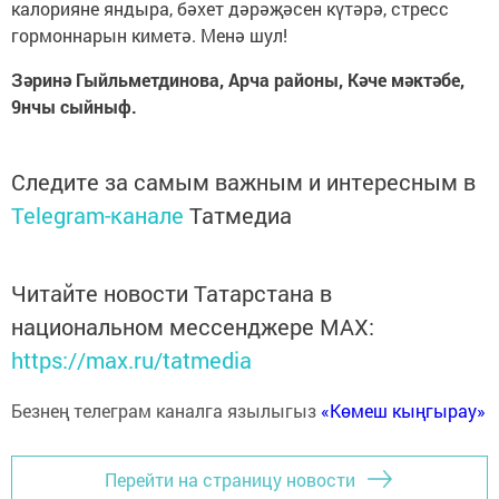
калорияне яндыра, бәхет дәрәҗәсен күтәрә, стресс
гормоннарын киметә. Менә шул!
Зәринә Гыйльметдинова, Арча районы, Кәче мәктәбе,
9нчы сыйныф.
Следите за самым важным и интересным в
Telegram-канале
Татмедиа
Читайте новости Татарстана в
национальном мессенджере MАХ:
https://max.ru/tatmedia
Безнең телеграм каналга язылыгыз
«Көмеш кыңгырау»
Перейти на страницу новости