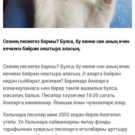
Сезнең песиегез бармы? Булса, бу көнне син аның өчен
кечкенә бәйрәм оештыра аласың.
Сезнең песиегез бармы? Булса, бу көнне син аның өчен
кечкенә бәйрәм оештыра аласың. Ә аларга бәйрәм
нидән гыйбарәт дисеңме? Беркемдә йокларга
комачауламаса һәм берәр тәмле ашамлык булса,
мәсәлән, балык. Песиләр тәүлегенә 16-20 сәгать
йокларга мөмкиннәр. Йомшак йокы чүлмәкләре алар.
Халыкара песиләр көне 2002 елдан бирле билгеләп
үтелә. Ул Халыкара хайваннарны яклау фонды
тарафыннан хуҗасыз песиләргә игътибарны арттыру