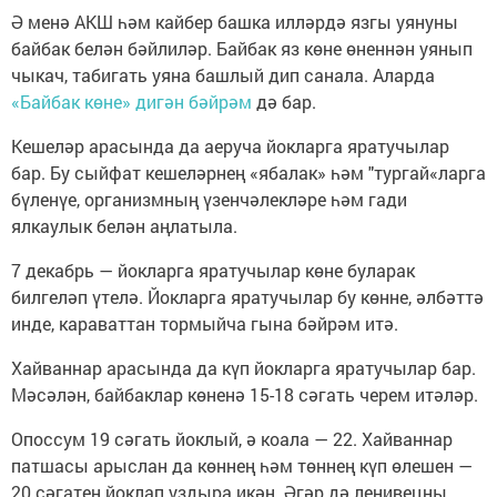
Ә менә АКШ һәм кайбер башка илләрдә язгы уянуны
байбак белән бәйлиләр. Байбак яз көне өненнән уянып
чыкач, табигать уяна башлый дип санала. Аларда
«Байбак көне» дигән бәйрәм
дә бар.
Кешеләр арасында да аеруча йокларга яратучылар
бар. Бу сыйфат кешеләрнең «ябалак» һәм "тургай«ларга
бүленүе, организмның үзенчәлекләре һәм гади
ялкаулык белән аңлатыла.
7 декабрь — йокларга яратучылар көне буларак
билгеләп үтелә. Йокларга яратучылар бу көнне, әлбәттә
инде, караваттан тормыйча гына бәйрәм итә.
Хайваннар арасында да күп йокларга яратучылар бар.
Мәсәлән, байбаклар көненә 15-18 сәгать черем итәләр.
Опоссум 19 сәгать йоклый, ә коала — 22. Хайваннар
патшасы арыслан да көннең һәм төннең күп өлешен —
20 сәгатен йоклап уздыра икән. Әгәр дә ленивецны