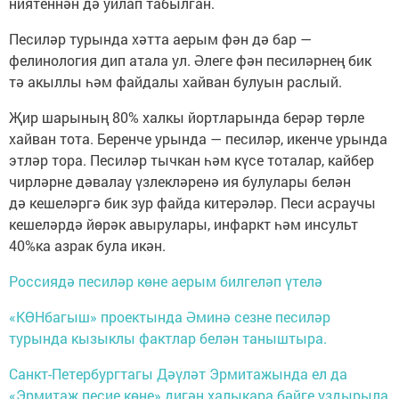
ниятеннән дә уйлап табылган.
Песиләр турында хәтта аерым фән дә бар —
фелинология дип атала ул. Әлеге фән песиләрнең бик
тә акыллы һәм файдалы хайван булуын раслый.
Җир шарының 80% халкы йортларында берәр төрле
хайван тота. Беренче урында — песиләр, икенче урында
этләр тора. Песиләр тычкан һәм күсе тоталар, кайбер
чирләрне дәвалау үзлекләренә ия булулары белән
дә кешеләргә бик зур файда китерәләр. Песи асраучы
кешеләрдә йөрәк авырулары, инфаркт һәм инсульт
40%ка азрак була икән.
Россиядә песиләр көне аерым билгеләп үтелә
«КӨНбагыш» проектында Әминә сезне песиләр
турында кызыклы фактлар белән таныштыра.
Санкт-Петербургтагы Дәүләт Эрмитажында ел да
«Эрмитаж песие көне» дигән халыкара бәйге уздырыла