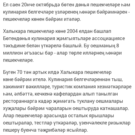
Ел саен 20нче октябрьдә бөтен дөнья пешекчеләре һәм
кулинария белгечләре үзләренең һөнәри бәйрәмнәрен -
пешекчеләр көнен бәйрәм итәләр.
Халыкара пешекчеләр көне 2004 елдан башлап
Бөтендөнья кулинария җәмгыятьләре ассоциациясе
тәкъдиме белән үткәрелә башлый. Бу оешманың 8
миллион әгъзасы бар - алар төрле илләрнең һөнәри
пешекчеләре.
Бүген 70 тән артык илдә Халыкара пешекчеләр
көне бәйрәм ителә. Кулинария белгечләреннән тыш,
хакимият вәкилләре, туристик компания хезмәткәрләре
һәм, әлбәттә, кечкенә кафелардан алып танылган
рестораннарга кадәр җәмәгать туклану оешмалары
хуҗалары бәйрәм чараларын оештыруда катнашалар.
Алар пешекчеләр арасында осталык ярышлары
оештыралар, тестлар үткәрәләр, үзенчәлекле ризыклар
пешерү буенча тәҗрибәләр ясыйлар.