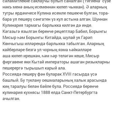
сәламәтлекне саклаучы булып саналган ("гигиена" сүзе
нәкъ менә аның исеменнән килеп чыккан). Ә аларның
тугры ярдәмчесе Кулина исемле пешекче булган, тора-
бара ул пешерү сәнгатен үз кул астына алган. Шуннан
Кулинария тармагы барлыкка килгән дә инде.
Кәгазьгә язылган беренче рецептлар Бабил, Борынгы
Мисыр һәм Борынгы Китайда, шулай ук ​​Гарәп
Көнчыгыш илләрендә барлыкка табылган. Аларның
кайберләре безгә ул чорның язма һәйкәлләре
аша килеп ирешкән, һәм һәр теләгән кеше, Мисыр
фиргавене яки Кытай императоры ашаган ризыкларны
пешерергә тырышып карый ала.
Россиядә пешерү фән буларак XVIII гасырда үсә
башлый. Бу туклану оешмаларының халык арасында
киң таралуы белән бәйле була. Россиядә беренче
кулинария кухнясы 1888 елда Санкт-Петербургта
ачылган.