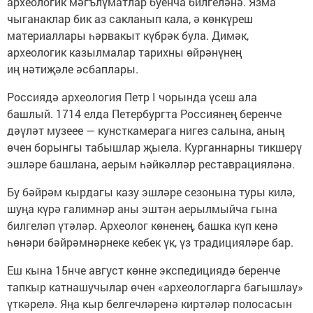
археологик мәгълүматлар буенча билгеләнә. Язма
чыганаклар бик аз сакланып кала, ә көнкүреш
материаллары һәрвакыт күбрәк була. Димәк,
археологик казылмалар тарихны өйрәнүнең
иң нәтиҗәле әсбаплары.
Россиядә археология Петр I чорында үсеш ала
башлый. 1714 елда Петербургта Россиянең беренче
дәүләт музеее — кунсткамерага нигез салына, аның
өчен борынгы табышлар җыела. Курганнарны тикшерү
эшләре башлана, аерым һәйкәлләр реставрацияләнә.
Бу бәйрәм кырдагы казу эшләре сезонына туры килә,
шуңа күрә галимнәр аны эштән аерылмыйча гына
билгеләп үтәләр. Археолог көненең, башка күп кенә
һөнәри бәйрәмнәрнеке кебек үк, үз традицияләре бар.
Еш кына 15нче август көнне экспедициядә беренче
тапкыр катнашучылар өчен «археологларга багышлау»
үткәрелә. Яңа кыр белгечләренә киртәләр полосасын