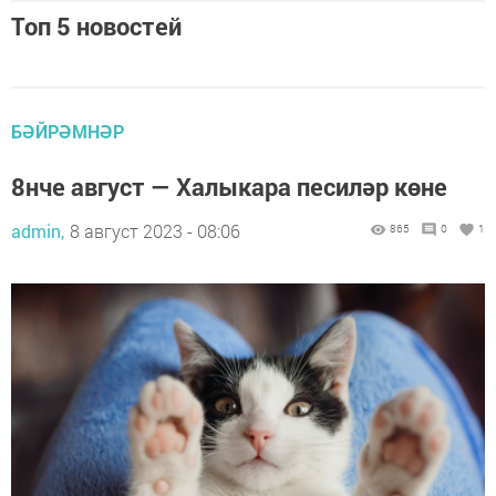
Топ 5 новостей
БӘЙРӘМНӘР
8нче август — Халыкара песиләр көне
admin,
8 август 2023 - 08:06
865
0
1