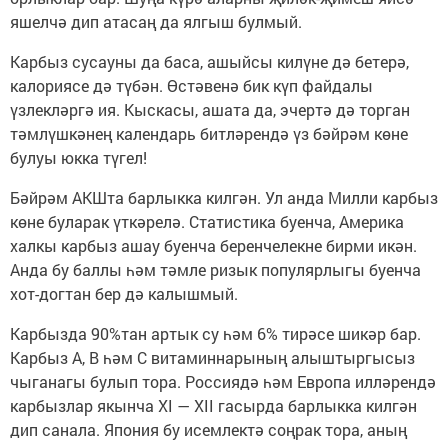
яшелчә дип атасаң да ялгыш булмый.
Карбыз сусауны да баса, ашыйсы килүне дә бетерә,
калориясе дә түбән. Өстәвенә бик күп файдалы
үзлекләргә ия. Кыскасы, ашата да, эчертә дә торган
тәмлүшкәнең календарь битләрендә үз бәйрәм көне
булуы юкка түгел!
Бәйрәм АКШта барлыкка килгән. Ул анда Милли карбыз
көне буларак үткәрелә. Статистика буенча, Америка
халкы карбыз ашау буенча беренчелекне бирми икән.
Анда бу баллы һәм тәмле ризык популярлыгы буенча
хот-догтан бер дә калышмый.
Карбызда 90%тан артык су һәм 6% тирәсе шикәр бар.
Карбыз А, В һәм С витаминнарының алыштыргысыз
чыганагы булып тора. Россиядә һәм Европа илләрендә
карбызлар якынча ХI — ХII гасырда барлыкка килгән
дип санала. Япония бу исемлектә соңрак тора, аның