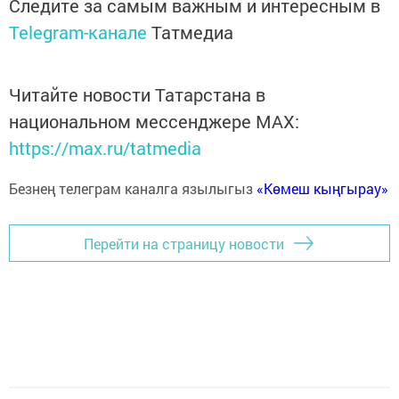
Следите за самым важным и интересным в
Telegram-канале
Татмедиа
Читайте новости Татарстана в
национальном мессенджере MАХ:
https://max.ru/tatmedia
Безнең телеграм каналга язылыгыз
«Көмеш кыңгырау»
Перейти на страницу новости