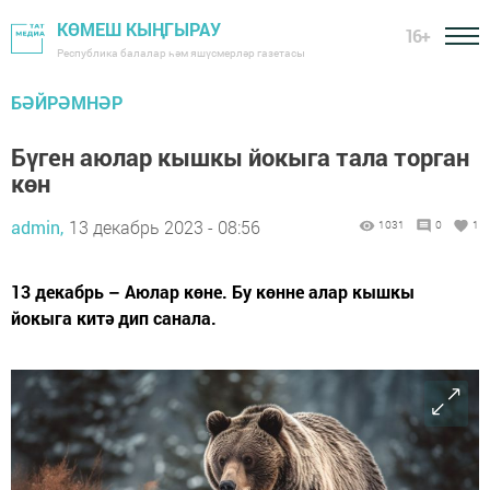
КӨМЕШ КЫҢГЫРАУ
16+
Республика балалар һәм яшүсмерләр газетасы
БӘЙРӘМНӘР
Бүген аюлар кышкы йокыга тала торган
көн
admin,
13 декабрь 2023 - 08:56
1031
0
1
13 декабрь – Аюлар көне. Бу көнне алар кышкы
йокыга китә дип санала.