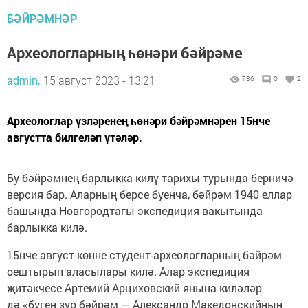
БӘЙРӘМНӘР
Археологларның һөнәри бәйрәме
admin,
15 август 2023 - 13:21
736
0
2
Археологлар үзләренең һөнәри бәйрәмнәрен 15нче
августта билгеләп үтәләр.
Бу бәйрәмнең барлыкка килү тарихы турында берничә
версия бар. Аларның берсе буенча, бәйрәм 1940 еллар
башында Новгородтагы экспедиция вакытында
барлыкка килә.
15нче август көнне студент-археологларның бәйрәм
оештырып аласылары килә. Алар экспедиция
җитәкчесе Артемий Арциховский янына киләләр
дә «бүген зур бәйрәм — Александр Македонскийның