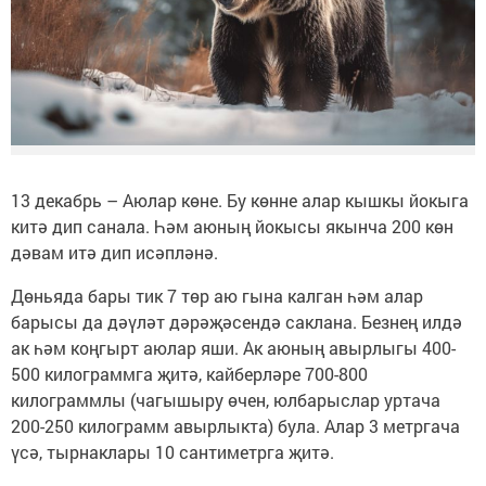
13 декабрь – Аюлар көне. Бу көнне алар кышкы йокыга
китә дип санала. Һәм аюның йокысы якынча 200 көн
дәвам итә дип исәпләнә.
Дөньяда бары тик 7 төр аю гына калган һәм алар
барысы да дәүләт дәрәҗәсендә саклана. Безнең илдә
ак һәм коңгырт аюлар яши. Ак аюның авырлыгы 400-
500 килограммга җитә, кайберләре 700-800
килограммлы (чагышыру өчен, юлбарыслар уртача
200-250 килограмм авырлыкта) була. Алар 3 метргача
үсә, тырнаклары 10 сантиметрга җитә.