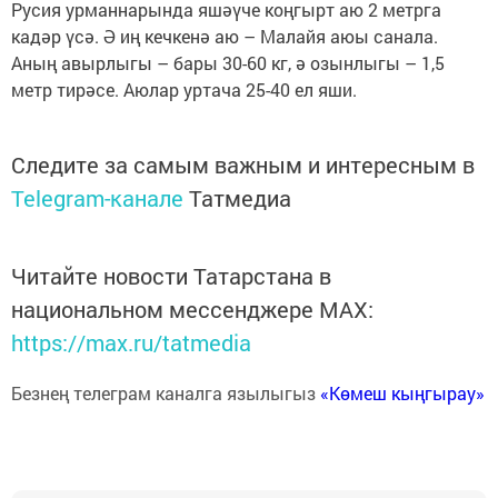
Русия урманнарында яшәүче коңгырт аю 2 метрга
кадәр үсә. Ә иң кечкенә аю – Малайя аюы санала.
Аның авырлыгы – бары 30-60 кг, ә озынлыгы – 1,5
метр тирәсе. Аюлар уртача 25-40 ел яши.
Следите за самым важным и интересным в
Telegram-канале
Татмедиа
Читайте новости Татарстана в
национальном мессенджере MАХ:
https://max.ru/tatmedia
Безнең телеграм каналга язылыгыз
«Көмеш кыңгырау»