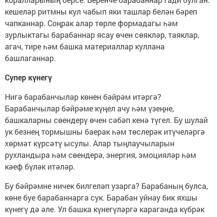
кешеләр ритмны кул чабып яки ташлар белән бәреп
чапканнар. Соңрак алар төрле формадагы һәм
зурлыктагы барабаннар ясау өчен сөякләр, таяклар,
агач, тире һәм башка материаллар куллана
башлаганнар.
Супер күнегү
Нигә барабанчылар көнен бәйрәм итәргә?
Барабанчылар бәйрәме күңел ачу һәм үзеңне,
башкаларны сөендерү өчен сәбәп кенә түгел. Бу шулай
ук безнең тормышны баерак һәм төслерәк итүчеләргә
хөрмәт күрсәтү ысулы. Алар тыңлаучыларын
рухландыра һәм сөендерә, энергия, эмоцияләр һәм
кәеф бүләк итәләр.
Бу бәйрәмне ничек билгеләп узарга? Барабаның булса,
көне буе барабаннарга сук. Барабан уйнау бик яхшы
күнегү дә әле. Ул башка күнегүләргә караганда күбрәк