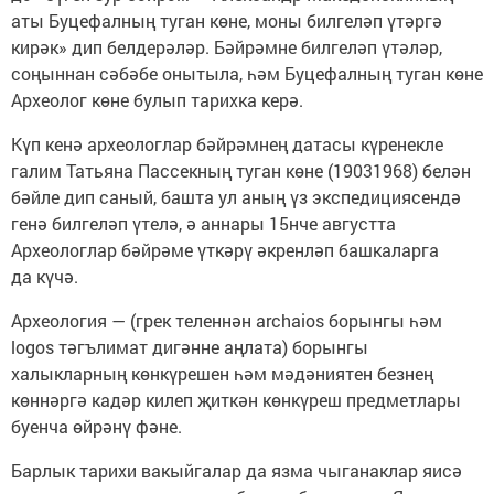
аты Буцефалның туган көне, моны билгеләп үтәргә
кирәк» дип белдерәләр. Бәйрәмне билгеләп үтәләр,
соңыннан сәбәбе онытыла, һәм Буцефалның туган көне
Археолог көне булып тарихка керә.
Күп кенә археологлар бәйрәмнең датасы күренекле
галим Татьяна Пассекның туган көне (19031968) белән
бәйле дип саный, башта ул аның үз экспедициясендә
генә билгеләп үтелә, ә аннары 15нче августта
Археологлар бәйрәме үткәрү әкренләп башкаларга
да күчә.
Археология — (грек теленнән archaios борынгы һәм
logos тәгълимат дигәнне аңлата) борынгы
халыкларның көнкүрешен һәм мәдәниятен безнең
көннәргә кадәр килеп җиткән көнкүреш предметлары
буенча өйрәнү фәне.
Барлык тарихи вакыйгалар да язма чыганаклар яисә