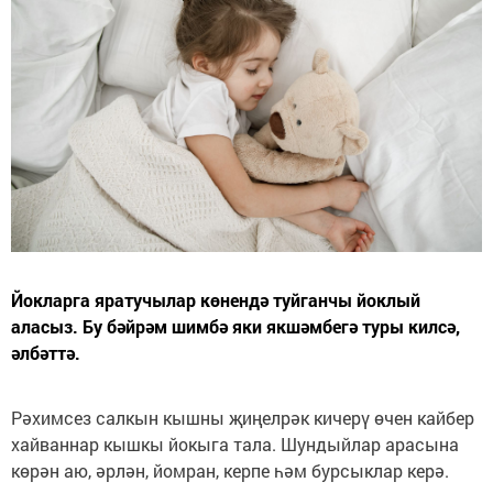
Йокларга яратучылар көнендә туйганчы йоклый
аласыз. Бу бәйрәм шимбә яки якшәмбегә туры килсә,
әлбәттә.
Рәхимсез салкын кышны җиңелрәк кичерү өчен кайбер
хайваннар кышкы йокыга тала. Шундыйлар арасына
көрән аю, әрлән, йомран, керпе һәм бурсыклар керә.