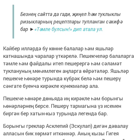
Безнең сайтта да гади, җиңел һәм туклыклы
ризыкларның рецептлары тупланган сәхифә
бар ►
«Тәмле булсын!» дип атала ул.
Кайбер илләрдә бу көнне балалар һәм яшьләр
катнашында чаралар үткәрелә. Пешекчеләр балаларга
тәмле һәм файдалы итеп пешерергә һәм сәламәт
туклануның мөһимлеген аңларга өйрәтәләр. Яшьләр
пешекче һөнәре турында күбрәк белә һәм пешерү
сәнгате буенча кирәкле күнекмәләр ала.
Пешекче һөнәре дөньяда иң кирәкле һәм борынгы
һөнәрләрнең берсе. Пешерү тармагына үз исемен
биргән бер хатын-кыз турында легенда бар.
Борынгы греклар Асклепий (Эскулап) дигән дәвалау
алласын бик хөрмәт иткәннәр. Аның кызы Гигея