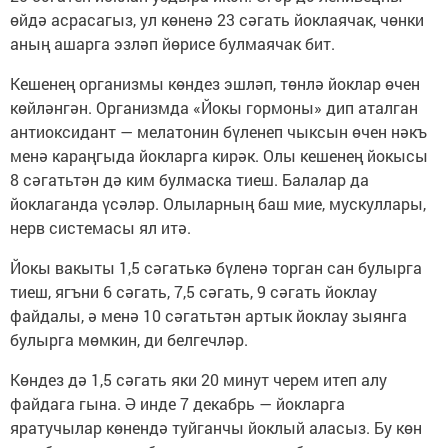
өйдә асрасагыз, ул көненә 23 сәгать йоклаячак, чөнки
аның ашарга эзләп йөрисе булмаячак бит.
Кешенең организмы көндез эшләп, төнлә йоклар өчен
көйләнгән. Организмда «Йокы гормоны» дип аталган
антиоксидант — мелатонин бүленеп чыксын өчен нәкъ
менә караңгыда йокларга кирәк. Олы кешенең йокысы
8 сәгатьтән дә ким булмаска тиеш. Балалар да
йоклаганда үсәләр. Олыларның баш мие, мускуллары,
нерв системасы ял итә.
Йокы вакыты 1,5 сәгатькә бүленә торган сан булырга
тиеш, ягъни 6 сәгать, 7,5 сәгать, 9 сәгать йоклау
файдалы, ә менә 10 сәгатьтән артык йоклау зыянга
булырга мөмкин, ди белгечләр.
Көндез дә 1,5 сәгать яки 20 минут черем итеп алу
файдага гына. Ә инде 7 декабрь — йокларга
яратучылар көнендә туйганчы йоклый аласыз. Бу көн