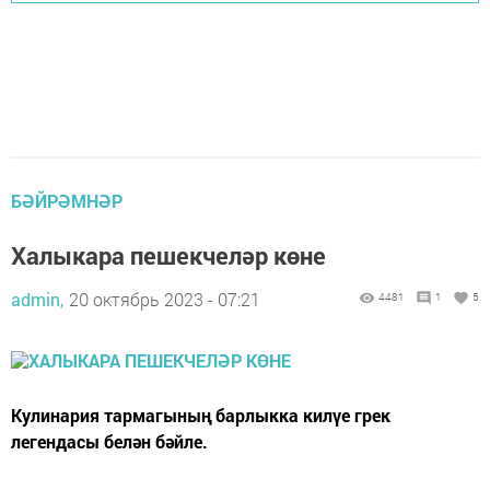
БӘЙРӘМНӘР
Халыкара пешекчеләр көне
admin,
20 октябрь 2023 - 07:21
4481
1
5
Кулинария тармагының барлыкка килүе грек
легендасы белән бәйле.