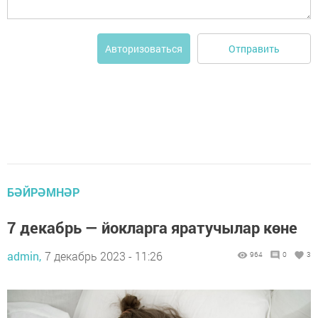
Отправить
Авторизоваться
БӘЙРӘМНӘР
7 декабрь — йокларга яратучылар көне
admin,
7 декабрь 2023 - 11:26
964
0
3