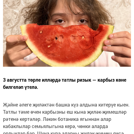
3 августта төрле илләрдә татлы ризык — карбыз көне
билгеләп үтелә.
Җәйне әлеге җиләктән башка күз алдына китерүе кыен.
Татлы тәме өчен карбызны еш кына җиләк-җимешләр
рәтенә кертәләр. Ләкин ботаника ягыннан алар
кабаклылар семьялыгына керә, чөнки аларда
орлыклар бар. Шуңа күрә аларны җиләк-җимеш яисә