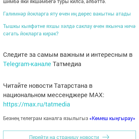
шимбә яки якшәмбегә туры килсә, әлбәттә.
Галимнәр йокларга яту өчен иң дөрес вакытны атады
Тышкы кыяфәтне яхшы хәлдә саклау өчен якынча ничә
сәгать йокларга кирәк?
Следите за самым важным и интересным в
Telegram-канале
Татмедиа
Читайте новости Татарстана в
национальном мессенджере MАХ:
https://max.ru/tatmedia
Безнең телеграм каналга язылыгыз
«Көмеш кыңгырау»
Перейти на страницу новости