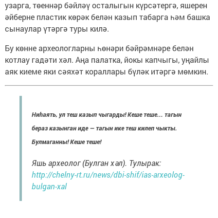
узарга, төеннәр бәйләү осталыгын күрсәтергә, яшерен
әйберне пластик көрәк белән казып табарга һәм башка
сынаулар үтәргә туры килә.
Бу көнне археологларны һөнәри бәйрәмнәре белән
котлау гадәти хәл. Аңа палатка, йокы капчыгы, уңайлы
аяк киеме яки сәяхәт кораллары бүләк итәргә мөмкин.
Ниһаять, ул теш казып чыгарды! Кеше теше... тагын
бераз казынган иде — тагын ике теш килеп чыкты.
Булмаганны! Кеше теше!
Яшь археолог (Булган хәл). Тулырак:
http://chelny-rt.ru/news/dbi-shif/ias-arxeolog-
bulgan-xal