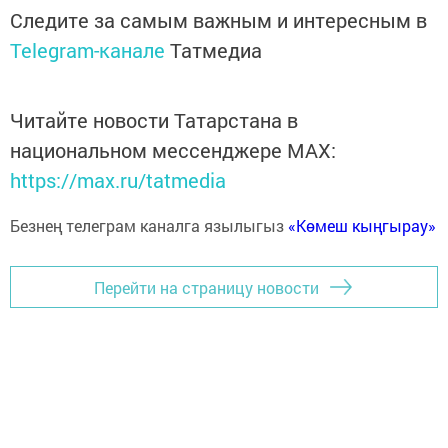
Следите за самым важным и интересным в
Telegram-канале
Татмедиа
Читайте новости Татарстана в
национальном мессенджере MАХ:
https://max.ru/tatmedia
Безнең телеграм каналга язылыгыз
«Көмеш кыңгырау»
Перейти на страницу новости