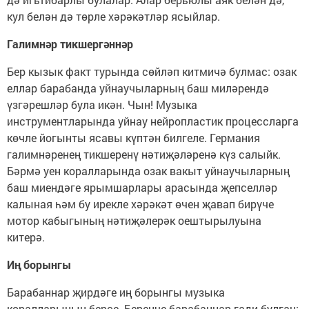
кул белән дә төрле хәрәкәтләр ясыйлар.
Галимнәр тикшергәннәр
Бер кызык факт турында сөйләп китмичә булмас: озак
еллар барабанда уйнаучыларның баш миләрендә
үзгәрешләр була икән. Чын! Музыка
инструментларында уйнау нейропластик процессларга
көчле йогынты ясавы күптән билгеле. Германия
галимнәренең тикшеренү нәтиҗәләренә күз салыйк.
Бәрмә уен коралларында озак вакыт уйнаучыларның
баш миендәге ярымшарлары арасында җепселләр
калыная һәм бу ирекле хәрәкәт өчен җавап бирүче
мотор кабыгының нәтиҗәлерәк оештырылуына
китерә.
Иң борынгы
Барабаннар җирдәге иң борынгы музыка
коралларының берсе. Беренче барабаннар гади булган: