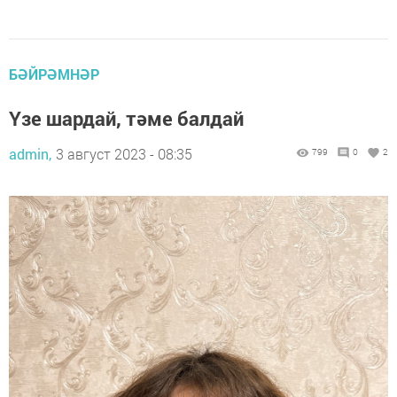
БӘЙРӘМНӘР
Үзе шардай, тәме балдай
admin,
3 август 2023 - 08:35
799
0
2