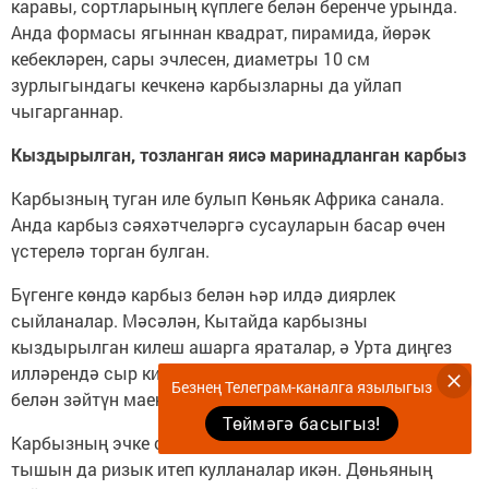
каравы, сортларының күплеге белән беренче урында.
Анда формасы ягыннан квадрат, пирамида, йөрәк
кебекләрен, сары эчлесен, диаметры 10 см
зурлыгындагы кечкенә карбызларны да уйлап
чыгарганнар.
Кыздырылган, тозланган яисә маринадланган карбыз
Карбызның туган иле булып Көньяк Африка санала.
Анда карбыз сәяхәтчеләргә сусауларын басар өчен
үстерелә торган булган.
Бүгенге көндә карбыз белән һәр илдә диярлек
сыйланалар. Мәсәлән, Кытайда карбызны
кыздырылган килеш ашарга яраталар, ә Урта диңгез
илләрендә сыр кисәкләре һәм әстерхан чикләвеге
Безнең Телеграм-каналга язылыгыз
белән зәйтүн маена манып ашыйлар.
Төймәгә басыгыз!
Карбызның эчке сусыл өлешен генә түгел, хәтта
тышын да ризык итеп кулланалар икән. Дөньяның