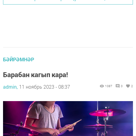
БӘЙРӘМНӘР
Барабан кагып кара!
admin,
11 ноябрь 2023 - 08:37
1087
0
2