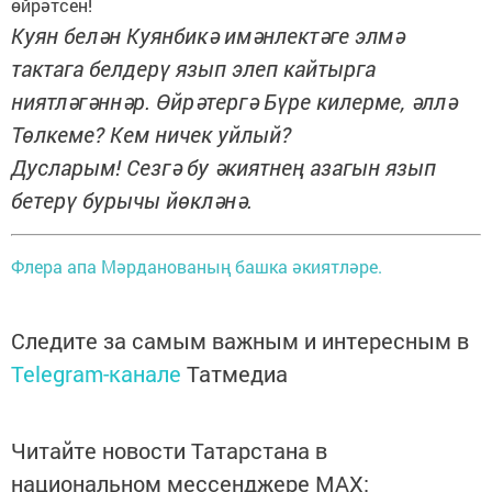
өйрәтсен!
Куян белән Куянбикә имәнлектәге элмә
тактага белдерү язып элеп кайтырга
ниятләгәннәр. Өйрәтергә Бүре килерме, әллә
Төлкеме? Кем ничек уйлый?
Дусларым! Сезгә бу әкиятнең азагын язып
бетерү бурычы йөкләнә.
Флера апа Мәрданованың башка әкиятләре.
Следите за самым важным и интересным в
Telegram-канале
Татмедиа
Читайте новости Татарстана в
национальном мессенджере MАХ: