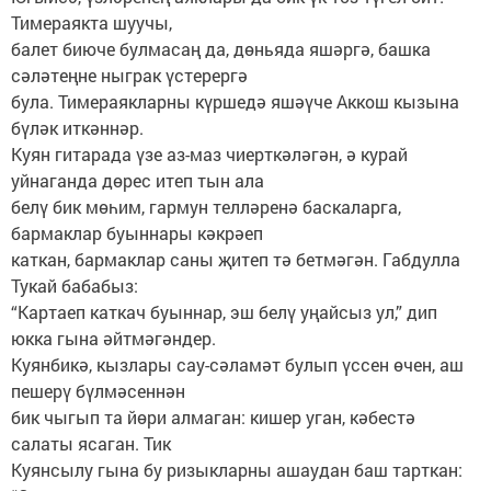
Тимераякта шуучы,
балет биюче булмасаң да, дөньяда яшәргә, башка
сәләтеңне ныграк үстерергә
була. Тимераякларны күршедә яшәүче Аккош кызына
бүләк иткәннәр.
Куян гитарада үзе аз-маз чиерткәләгән, ә курай
уйнаганда дөрес итеп тын ала
белү бик мөһим, гармун телләренә баскаларга,
бармаклар буыннары кәкрәеп
каткан, бармаклар саны җитеп тә бетмәгән. Габдулла
Тукай бабабыз:
“Картаеп каткач буыннар, эш белү уңайсыз ул,” дип
юкка гына әйтмәгәндер.
Куянбикә, кызлары сау-сәламәт булып үссен өчен, аш
пешерү бүлмәсеннән
бик чыгып та йөри алмаган: кишер уган, кәбестә
салаты ясаган. Тик
Куянсылу гына бу ризыкларны ашаудан баш тарткан: