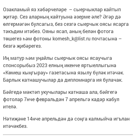
Озакламый яз хәбәрчеләре – сыерчыклар кайтып
җитәр. Сез аларның кайтуына әзерме әле? Әгәр дә
өлгермәгән булсагыз, без сезгә сыерчык оясы ясарга
тәкъдим итәбез. Ояны ясап, аның белән фотога
төшегез һәм фотоны komesh_k@list.ru почтасына –
безгә җибәрегез.
Иң матур һәм уңайлы сыерчык оясы ясаучыга
спонсорыбыз 2023 елның икенче яртыеллыгына
«Көмеш кыңгырау» газетасына язылу бүләк итәчәк.
Барлык катнашучылар да дипломнарга ия булачак.
Бәйгедә мәктәп укучылары катнаша ала, бәйгегә
фотолар 7нче февральдән 7 апрельгә кадәр кабул
ителә.
Нәтиҗәне 14нче апрельдән дә соңга калмыйча игълан
итәчәкбез.