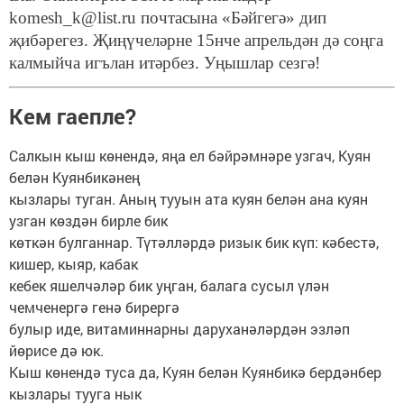
komesh_k@list.ru почтасына «Бәйгегә» дип
җибәрегез. Җиңүчеләрне 15нче апрельдән дә соңга
калмыйча игълан итәрбез. Уңышлар сезгә!
Кем гаепле?
Салкын кыш көнендә, яңа ел бәйрәмнәре узгач, Куян
белән Куянбикәнең
кызлары туган. Аның тууын ата куян белән ана куян
узган көздән бирле бик
көткән булганнар. Түтәлләрдә ризык бик күп: кәбестә,
кишер, кыяр, кабак
кебек яшелчәләр бик уңган, балага сусыл үлән
чемченергә генә бирергә
булыр иде, витаминнарны даруханәләрдән эзләп
йөрисе дә юк.
Кыш көнендә туса да, Куян белән Куянбикә бердәнбер
кызлары тууга нык