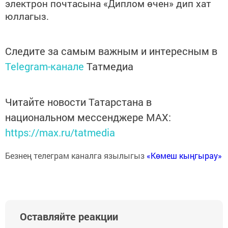
электрон почтасына «Диплом өчен» дип хат
юллагыз.
Следите за самым важным и интересным в
Telegram-канале
Татмедиа
Читайте новости Татарстана в
национальном мессенджере MАХ:
https://max.ru/tatmedia
Безнең телеграм каналга язылыгыз
«Көмеш кыңгырау»
Оставляйте реакции