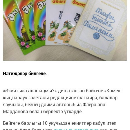
Нәтиҗәләр билгеле.
«Әкият яза аласыңмы?» дип аталган бәйгене «Көмеш
кыңгырау» газетасы редакциясе шагыйрә, балалар
язучысы, безнең даими авторыбыз Флера апа
Мәрданова белән берлектә үткәрде.
Бәйгегә барлыгы 10 укучыдан әкиятләр кабул итеп
алдык. Алар белән сез
шушы сылтама аша
таныша