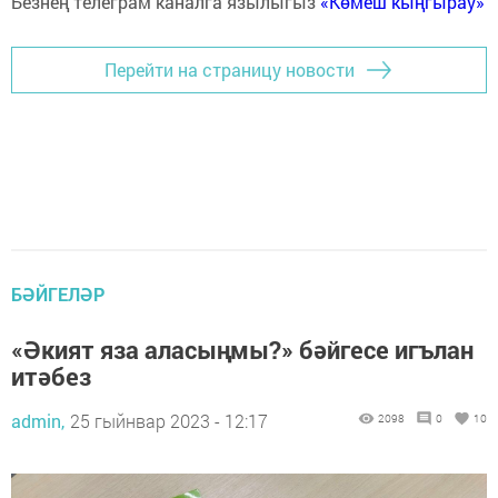
Безнең телеграм каналга язылыгыз
«Көмеш кыңгырау»
Перейти на страницу новости
БӘЙГЕЛӘР
«Әкият яза аласыңмы?» бәйгесе игълан
итәбез
admin,
25 гыйнвар 2023 - 12:17
2098
0
10