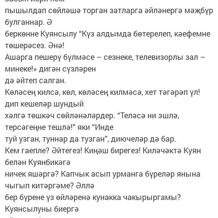
пышылдап сөйләшә торган затларга әйләнергә мәҗбүр
булганнар. Ә
беркөнне Куянсылу “Күз алдымда бөтерелеп, кәефемне
төшерәсез. Әнә!
Ашарга пешерү бүлмәсе – сезнеке, телевизорлы зал –
минеке!» дигән сүзләрен
дә әйтеп салган.
Көләсең килсә, көл, көләсең килмәсә, хет тәгәрәп үл!
дип кешеләр шундый
хәлгә төшкәч сөйләнәләрдер. “Теләсә ни эшлә,
терсәгеңне тешлә!” яки “Инде
туй узган, туннар да тузган”, диючеләр дә бар.
Кем гаепле? Әйтегез! Киңәш бирегез! Киләчәктә Куян
белән Куянбикәгә
ничек яшәргә? Капчык асып урманга бүреләр янына
чыгып китәргәме? Әллә
бер бүрене үз өйләренә кунакка чакырыргамы?
Куянсылуны биергә