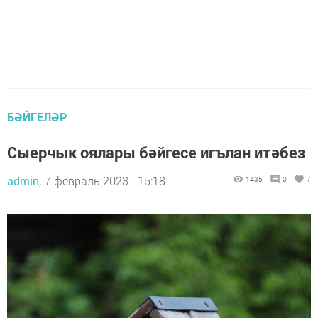
БӘЙГЕЛӘР
Сыерчык оялары бәйгесе игълан итәбез
admin,
7 февраль 2023 - 15:18
1435
0
7