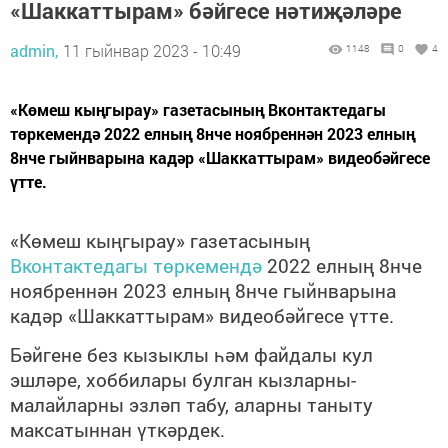
«Шаккаттырам» бәйгесе нәтиҗәләре
admin,
11 гыйнвар 2023 - 10:49
1148
0
4
«Көмеш кыңгырау» газетасының Вконтактедагы
төркемендә 2022 елның 8нче ноябреннән 2023 елның
8нче гыйнварына кадәр «Шаккаттырам» видеобәйгесе
үтте.
«Көмеш кыңгырау» газетасының
Вконтактедагы төркемендә
2022 елның 8нче
ноябреннән 2023 елның 8нче гыйнварына
кадәр «Шаккаттырам» видеобәйгесе үтте.
Бәйгене без кызыклы һәм файдалы кул
эшләре, хоббилары булган кызларны-
малайларны эзләп табу, аларны таныту
максатыннан үткәрдек.