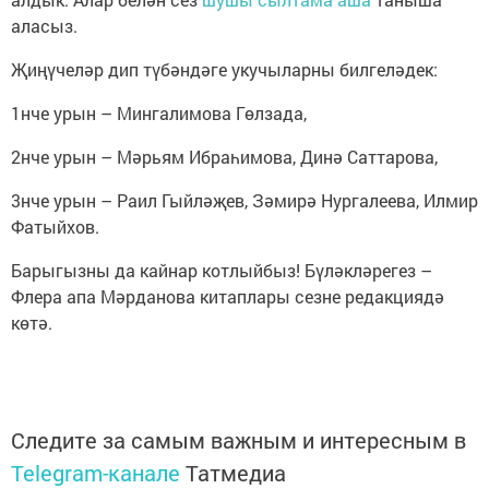
аласыз.
Җиңүчеләр дип түбәндәге укучыларны билгеләдек:
1нче урын – Мингалимова Гөлзада,
2нче урын – Мәрьям Ибраһимова, Динә Саттарова,
3нче урын – Раил Гыйләҗев, Зәмирә Нургалеева, Илмир
Фатыйхов.
Барыгызны да кайнар котлыйбыз! Бүләкләрегез –
Флера апа Мәрданова китаплары сезне редакциядә
көтә.
Следите за самым важным и интересным в
Telegram-канале
Татмедиа