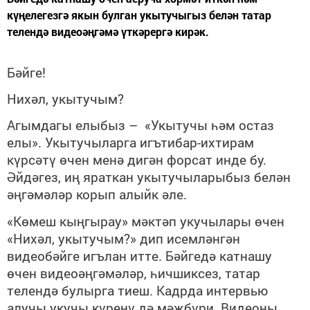
күңелегезгә якын булган укытучыгыз белән татар
телендә видеоәңгәмә үткәрергә кирәк.
Бәйге!
Нихәл, укытучым?
Агымдагы елыбыз – «Укытучы һәм остаз
елы». Укытучыларга игътибар-ихтирам
күрсәтү өчен менә дигән форсат инде бу.
Әйдәгез, иң яраткан укытучыларыбыз белән
әңгәмәләр корып алыйк әле.
«Көмеш кыңгырау» мәктәп укучылары өчен
«Нихәл, укытучым?» дип исемләнгән
видеобәйге игълан итте. Бәйгедә катнашу
өчен видеоәңгәмәләр, һичшиксез, татар
телендә булырга тиеш. Кадрда интервью
алучы укучы күренү дә мәҗбүри. Видеоны