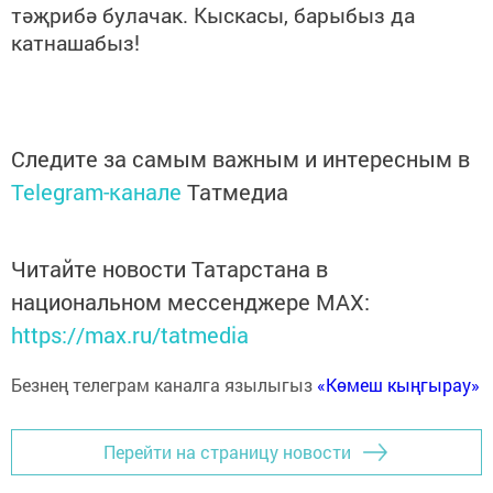
тәҗрибә булачак. Кыскасы, барыбыз да
катнашабыз!
Следите за самым важным и интересным в
Telegram-канале
Татмедиа
Читайте новости Татарстана в
национальном мессенджере MАХ:
https://max.ru/tatmedia
Безнең телеграм каналга язылыгыз
«Көмеш кыңгырау»
Перейти на страницу новости