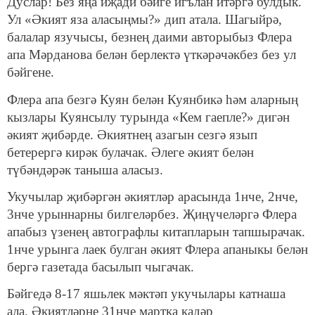
Дуслар! Без яңа иҗади бәйге игълан итәргә булдык.
Ул «Әкият яза аласыңмы?» дип атала. Шагыйрә,
балалар язучысы, безнең даими авторыбыз Флера
апа Мәрданова белән берлектә үткәрәчәкбез без ул
бәйгене.
Флера апа безгә Куян белән Куянбикә һәм аларның
кызлары Куянсылу турында «Кем гаепле?» дигән
әкият җибәрде. Әкиятнең азагын сезгә язып
бетерергә кирәк булачак. Әлеге әкият белән
түбәндәрәк таныша аласыз.
Укучылар җибәргән әкиятләр арасында 1нче, 2нче,
3нче урыннарны билгеләрбез. Җиңүчеләргә Флера
апабыз үзенең автографлы китапларын тапшырачак.
1нче урынга лаек булган әкият Флера апаныкы белән
бергә газетада басылып чыгачак.
Бәйгедә 8-17 яшьлек мәктәп укучылары катнаша
ала. Әкиятләрне 31нче мартка кадәр