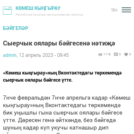
КӨМЕШ КЫҢГЫРАУ
16+
Республика балалар һәм яшүсмерләр газетасы
БӘЙГЕЛӘР
Сыерчык оялары бәйгесенә нәтиҗә
admin,
12 апрель 2023 - 09:45
1119
0
3
«Көмеш кыңгырау»ның Вконтактедагы төркемендә
сыерчык оялары бәйгесе үтте.
7нче февральдән 7нче апрельгә кадәр «Көмеш
кыңгырау»ның Вконтактедагы төркемендә
бик уңышлы гына сыерчык оялары бәйгесе
үтте. Дөресен генә әйткәндә, без бәйгедә
шуның кадәр күп укучы катнашыр дип