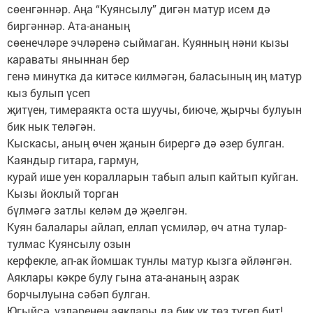
сөенгәннәр. Аңа “Куянсылу” дигән матур исем дә
биргәннәр. Ата-ананың
сөенечләре эчләренә сыймаган. Куянның нәни кызы
караваты яныннан бер
генә минутка да китәсе килмәгән, баласының иң матур
кыз булып үсеп
җитүен, тимераякта оста шуучы, биюче, җырчы булуын
бик нык теләгән.
Кыскасы, аның өчен җанын бирергә дә әзер булган.
Каяндыр гитара, гармун,
курай ише уен коралларын табып алып кайтып куйган.
Кызы йоклый торган
бүлмәгә затлы келәм дә җәелгән.
Куян балалары айлап, еллап үсмиләр, өч атна тулар-
тулмас Куянсылу озын
керфекле, ап-ак йомшак тунлы матур кызга әйләнгән.
Аяклары кәкре булу гына ата-ананың азрак
борчылуына сәбәп булган.
Югыйсә, үзләренең аяклары да бик үк төз түгел бит!