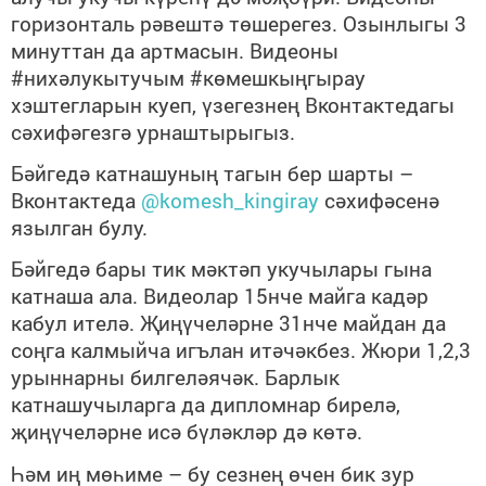
горизонталь рәвештә төшерегез. Озынлыгы 3
минуттан да артмасын. Видеоны
#нихәлукытучым #көмешкыңгырау
хэштегларын куеп, үзегезнең Вконтактедагы
сәхифәгезгә урнаштырыгыз.
Бәйгедә катнашуның тагын бер шарты –
Вконтактеда
@komesh_kingiray
сәхифәсенә
язылган булу.
Бәйгедә бары тик мәктәп укучылары гына
катнаша ала. Видеолар 15нче майга кадәр
кабул ителә. Җиңүчеләрне 31нче майдан да
соңга калмыйча игълан итәчәкбез. Жюри 1,2,3
урыннарны билгеләячәк. Барлык
катнашучыларга да дипломнар бирелә,
җиңүчеләрне исә бүләкләр дә көтә.
Һәм иң мөһиме – бу сезнең өчен бик зур