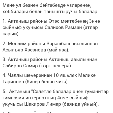
Менә ул безнең бәйгебездә үзләренең
хоббилары белән таныштыручы балалар:
1. Актаныш районы Әтәс мәктәбенең 3нче
сыйныф укучысы Салихов Рамзан (атлар
карый).
2. Мөслим районы Вәрәшбаш авылыннан
Асылъяр Хәсәнова (май яза).
3. Актаныш районы Актаныш авылыннан
Сабиров Самир (торт пешерә).
4. Чаллы шәһәреннән 10 яшьлек Мәликә
Гарипова (бисер белән чигә).
5. Актаныш "Сәләтле балалар өчен гуманитар
гимназия-интернатның 4нче сыйныф
укучысы Шакиров Лимар (баянда уйный).