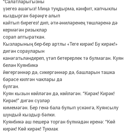
“Салатларыгызны
үзегез ашагыз! Миңа туңдырма, кәнфит, капчыклы
кыздырган бәрәңге алып
кайтып бирегез! дип, әти-әниләренең төшләренә дә
кермәгән ризыклар
сорап аптыраткан.
Кызларының бер-бер артлы «Теге кирәк! Бу кирәк!»
дигән сорауларын
канәгатьләндереп, үтәп бетерерлек тә булмаган. Куян
белән Куянбикә
йөгергәннәр дә, сикергәннәр дә, башларын ташка
бәрәсе килгән чаклары да
булган.
Куян кызын көйләгән дә, көйләгән. “Кирәк! Кирәк!
Кирәк!” дигән сүзләр
кимемәгән. Бер генә бала булып үскәнгә, Куянсылу
шундый кыздыр бәлки.
Куянбикә аш пешерә торган бүлмәдән иренә: “Көй
кирәк! Көй кирәк! Тукмак