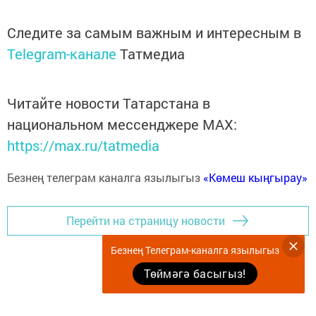
Следите за самым важным и интересным в
Telegram-канале
Татмедиа
Читайте новости Татарстана в
национальном мессенджере MАХ:
https://max.ru/tatmedia
Безнең телеграм каналга язылыгыз
«Көмеш кыңгырау»
Перейти на страницу новости
Безнең Телеграм-каналга язылыгыз
Төймәгә басыгыз!