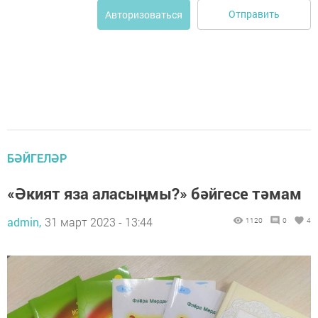
Отправить
Авторизоваться
БӘЙГЕЛӘР
«Әкият яза аласыңмы?» бәйгесе тәмам
admin,
31 март 2023 - 13:44
1120
0
4