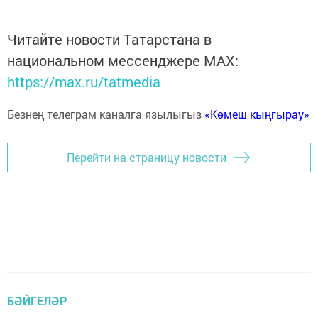
Читайте новости Татарстана в
национальном мессенджере MАХ:
https://max.ru/tatmedia
Безнең телеграм каналга язылыгыз
«Көмеш кыңгырау»
Перейти на страницу новости
БӘЙГЕЛӘР