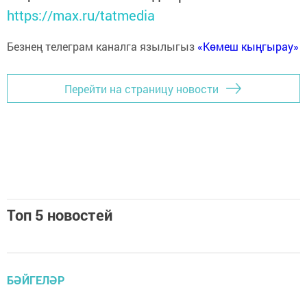
https://max.ru/tatmedia
Безнең телеграм каналга язылыгыз
«Көмеш кыңгырау»
Перейти на страницу новости
Топ 5 новостей
БӘЙГЕЛӘР