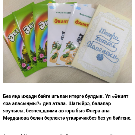
Без яңа иҗади бәйге игълан итәргә булдык. Ул «Әкият
яза аласыңмы?» дип атала. Шагыйрә, балалар
язучысы, безнең даими авторыбыз Флера апа
Мәрданова белән берлектә үткәрәчәкбез без ул бәйгене.