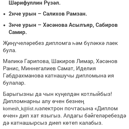
Шәрифуллин Рүзәл.
2нче урын – Салихов Рамзан.
3нче урын – Хәсәнова Асылъяр, Сабиров
Самир.
Җиңүчеләребез дипломга һәм бүләккә лаек
була.
Мәликә Гарипова, Шакиров Лимар, Хәсәнов
Ранис, Миннегалиев Самат, Иделия
Габдрахманова катнашучы дипломына ия
булалар.
Барыгызны да чын күңелдән котлыйбыз!
Дипломнарны алу өчен безнең
электрон почтасына «Диплом
komesh_k@list.ru
өчен» дип хат языгыз. Алдагы бәйгеләребездә
дә катнашырсыз диеп көтеп калабыз.