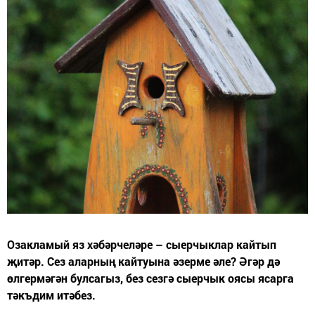
Озакламый яз хәбәрчеләре – сыерчыклар кайтып
җитәр. Сез аларның кайтуына әзерме әле? Әгәр дә
өлгермәгән булсагыз, без сезгә сыерчык оясы ясарга
тәкъдим итәбез.