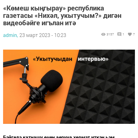
«Көмеш кыңгырау» республика
газетасы «Нихәл, укытучым?» дигән
видеобәйге игълан итә
admin,
23 март 2023 - 10:23
3157
1
7
Бәйгедә катнашу өчен аеруча хөрмәт иткән һәм