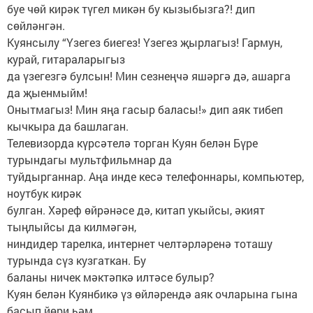
буе чөй кирәк түгел микән бу кызыбызга?! дип
сөйләнгән.
Куянсылу “Үзегез биегез! Үзегез җырлагыз! Гармун,
курай, гитараларыгыз
да үзегезгә булсын! Мин сезнеңчә яшәргә дә, ашарга
да җыенмыйм!
Онытмагыз! Мин яңа гасыр баласы!» дип аяк тибеп
кычкыра да башлаган.
Телевизорда күрсәтелә торган Куян белән Бүре
турындагы мультфильмнар да
туйдырганнар. Аңа инде кесә телефоннары, компьютер,
ноутбук кирәк
булган. Хәреф өйрәнәсе дә, китап укыйсы, әкият
тыңлыйсы да килмәгән,
ниндидер тарелка, интернет челтәрләренә тоташу
турында сүз кузгаткан. Бу
баланы ничек мәктәпкә илтәсе булыр?
Куян белән Куянбикә үз өйләрендә аяк очларына гына
басып йөри һәм