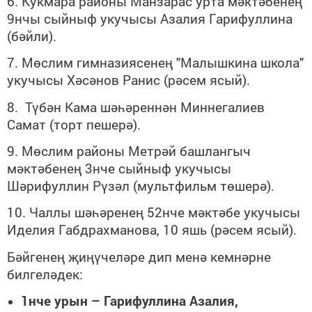
6. Кукмара районы Манзарас урта мәктәбенең
9нчы сыйныф укучысы Азалия Гарифуллина
(бәйли).
7. Мөслим гимназиясенең "Малышкина школа"
укучысы Хәсәнов Ранис (рәсем ясый).
8. Түбән Кама шәһәреннән Миннегалиев
Самат (торт пешерә).
9. Мөслим районы Метрәй башлангыч
мәктәбенең 3нче сыйныф укучысы
Шәрифуллин Рүзәл (мультфильм төшерә).
10. Чаллы шәһәренең 52нче мәктәбе укучысы
Иделия Габдрахманова, 10 яшь (рәсем ясый).
Бәйгенең җиңүчеләре дип менә кемнәрне
билгеләдек:
1нче урын – Гарифуллина Азалия,