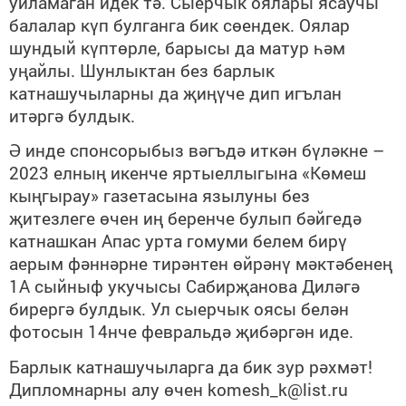
уйламаган идек тә. Сыерчык оялары ясаучы
балалар күп булганга бик сөендек. Оялар
шундый күптөрле, барысы да матур һәм
уңайлы. Шунлыктан без барлык
катнашучыларны да җиңүче дип игълан
итәргә булдык.
Ә инде спонсорыбыз вәгъдә иткән бүләкне –
2023 елның икенче яртыеллыгына «Көмеш
кыңгырау» газетасына язылуны без
җитезлеге өчен иң беренче булып бәйгедә
катнашкан Апас урта гомуми белем бирү
аерым фәннәрне тирәнтен өйрәнү мәктәбенең
1А сыйныф укучысы Сабирҗанова Диләгә
бирергә булдык. Ул сыерчык оясы белән
фотосын 14нче февральдә җибәргән иде.
Барлык катнашучыларга да бик зур рәхмәт!
Дипломнарны алу өчен komesh_k@list.ru