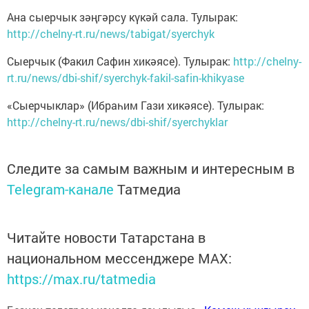
Ана сыерчык зәңгәрсу күкәй сала. Тулырак:
http://chelny-rt.ru/news/tabigat/syerchyk
Сыерчык (Факил Сафин хикәясе). Тулырак:
http://chelny-
rt.ru/news/dbi-shif/syerchyk-fakil-safin-khikyase
«Сыерчыклар» (Ибраһим Гази хикәясе). Тулырак:
http://chelny-rt.ru/news/dbi-shif/syerchyklar
Следите за самым важным и интересным в
Telegram-канале
Татмедиа
Читайте новости Татарстана в
национальном мессенджере MАХ:
https://max.ru/tatmedia