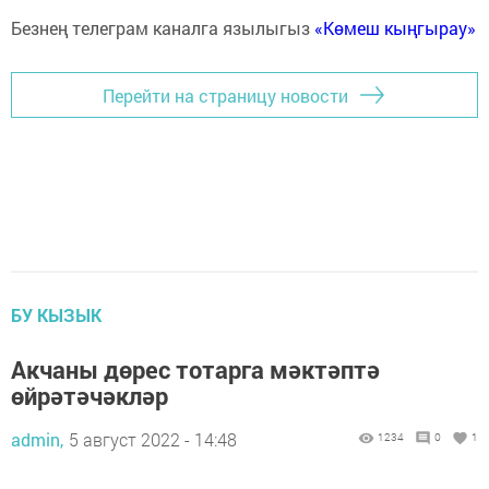
Безнең телеграм каналга язылыгыз
«Көмеш кыңгырау»
Перейти на страницу новости
БУ КЫЗЫК
Акчаны дөрес тотарга мәктәптә
өйрәтәчәкләр
admin,
5 август 2022 - 14:48
1234
0
1