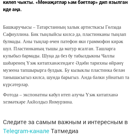
килеп чыкты. «Мөнәҗәтләр һәм бәетләр» дип язылган
иде аңа.
Башкаручысы – Татарстанның халык артисткасы Гөлзада
Сафиуллина. Бик тыңлыйсы килсә дә, пластинканы тыңлап
булмады. Аны тыңлар өчен патефон яки граммофон кирәк
шул. Пластинканың тышы да матур ясалган. Ташларга
кулыбыз бармады. Шуңа да без бу табылдыкны Чаллы
шәһәренең Үзәк китапханәсендәге Әдәби тарихны өйрәнү
музеена тапшырырга булдык. Бу кызыклы пластинка белән
танышасыгыз килсә, шунда барыгыз. Анда бәлки уйнатып та
күрсәтерләр.
Фотода – экспонатны кабул итеп алучы Үзәк китапханә
хезмәткәре Акйолдыз Янмурзина.
Следите за самым важным и интересным в
Telegram-канале
Татмедиа