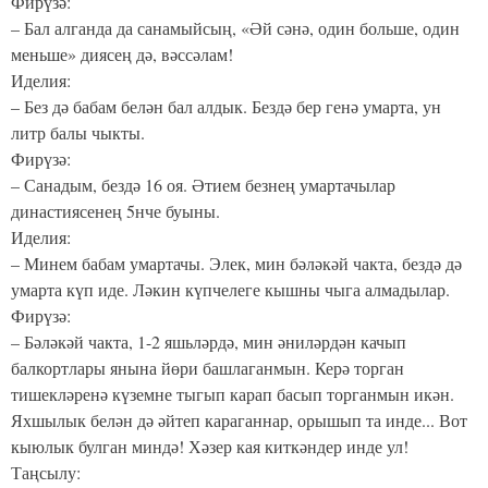
Фирүзә:
– Бал алганда да санамыйсың, «Әй сәнә, один больше, один
меньше» диясең дә, вәссәлам!
Иделия:
– Без дә бабам белән бал алдык. Бездә бер генә умарта, ун
литр балы чыкты.
Фирүзә:
– Санадым, бездә 16 оя. Әтием безнең умартачылар
династиясенең 5нче буыны.
Иделия:
– Минем бабам умартачы. Элек, мин бәләкәй чакта, бездә дә
умарта күп иде. Ләкин күпчелеге кышны чыга алмадылар.
Фирүзә:
– Бәләкәй чакта, 1-2 яшьләрдә, мин әниләрдән качып
балкортлары янына йөри башлаганмын. Керә торган
тишекләренә күземне тыгып карап басып торганмын икән.
Яхшылык белән дә әйтеп караганнар, орышып та инде... Вот
кыюлык булган миндә! Хәзер кая киткәндер инде ул!
Таңсылу: