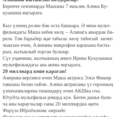
Бе­рен­че се­зон­нар­да Ма­ша­ны 7 яшь­лек Али­на Ку­
куш­ки­на яң­гы­ра­та.
Кыз үзе­нең ро­лен бик ос­та баш­ка­ра. Ә ме­нә мульт­
фильм­да­гы Ма­ша ке­бек кө­лү – Али­на­га авыр­рак би­
ре­лә. Тик ба­ры­бер җае та­бы­ла: кө­лү та­би­гый ки­леп
чык­сын өчен, Али­на­ны мик­ро­фон кар­шы­на бас­ты­
рып, кы­тык­лый тор­ган бу­ла­лар.
Сүз уңа­ен­нан, кыз­чык­ның әни­се Ири­на Ку­куш­ки­на
мульт­фильм­да­гы ана аю­ны яң­гы­ра­та.
20 мил­ли­ард ке­ше ка­ра­ган!
Аме­ри­ка вер­си­я­се өчен Ма­ша акт­ри­са Эл­си Фи­шер
та­вы­шы бе­лән сөй­ли. Али­на акт­ри­са­ны үз ге­ро­е­ның
үзен­чә­лек­лә­ре­нә тө­шен­де­рү өчен АКШ­ка оча.
Ютуб­та мульт­фильм ре­корд куя. Бө­тен дөнья бу­ен­
ча аны ка­рау­чы­лар са­ны 20 мил­ли­ард­ка җи­тә.
Фи­рү­зә Иб­ра­һи­мо­ва әзер­лә­де.
Фотолар ачык интернет чыганаклардан алынды.