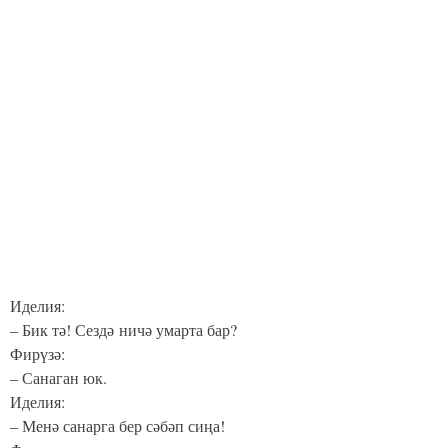
Иделия:
– Бик тә! Сездә ничә умарта бар?
Фирүзә:
– Санаган юк.
Иделия:
– Менә санарга бер сәбәп сиңа!