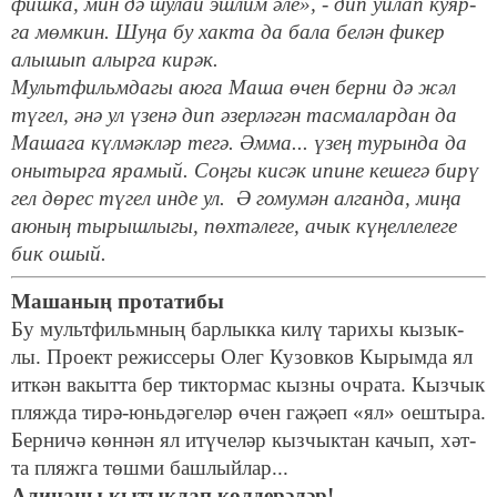
фиш­ка, мин дә шу­лай эш­лим әле», - дип уй­лап ку­яр­
га мөм­кин. Шу­ңа бу хак­та да ба­ла бе­лән фи­кер
алы­шып алыр­га ки­рәк.
Мульт­фильм­да­гы аю­га Ма­ша өчен бер­ни дә жәл
тү­гел, әнә ул үзе­нә дип әзер­лә­гән тас­ма­лар­дан да
Ма­ша­га күл­мәк­ләр те­гә. Әм­ма... үзең ту­рын­да да
оны­тыр­га яра­мый. Соң­гы ки­сәк ипи­не ке­ше­гә би­рү
гел дө­рес тү­гел ин­де ул. Ә го­му­мән ал­ган­да, ми­ңа
аю­ның ты­рыш­лы­гы, пөх­тә­ле­ге, ачык кү­ңел­ле­ле­ге
бик ошый.
Ма­ша­ның про­та­ти­бы
Бу мульт­фильм­ның бар­лык­ка ки­лү та­ри­хы кы­зык­
лы. Про­ект ре­жис­се­ры Олег Ку­зов­ков Кы­рым­да ял
ит­кән ва­кыт­та бер тик­тор­мас кыз­ны оч­ра­та. Кыз­чык
пляж­да ти­рә-юнь­дә­ге­ләр өчен га­җә­еп «ял» оеш­ты­ра.
Бер­ни­чә көн­нән ял итү­че­ләр кыз­чык­тан ка­чып, хәт­
та пляж­га төш­ми баш­лый­лар...
Али­наны кы­тык­лап көл­де­рә­ләр!