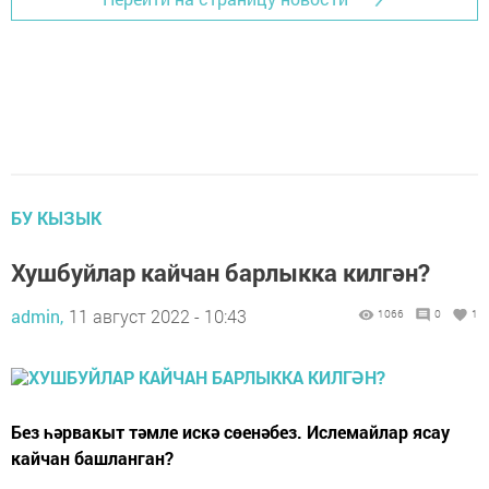
БУ КЫЗЫК
Хушбуйлар кайчан барлыкка килгән?
admin,
11 август 2022 - 10:43
1066
0
1
Без һәрвакыт тәмле искә сөенәбез. Ислемайлар ясау
кайчан башланган?