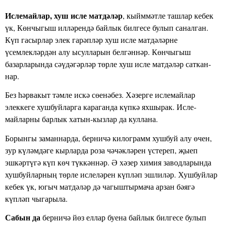
Ислемайлар, хуш исле матдәләр
, кыйммәтле ташлар кебек
үк, Көн­чыгыш илләрендә байлык билгесе булып саналган.
Күп гасырлар элек гарәпләр хуш исле матдәләрне
үсемлекләрдән алу ысулларын белгәннәр. Көнчыгыш
базарларында сәүдәгәрләр төрле хуш исле матдәләр саткан­
нар.
Без һәрвакыт тәмле искә сөенәбез. Хәзерге ислемайлар
элеккеге хушбуйларга караганда күпкә яхшырак. Исле­
майларны барлык хатын-кызлар да куллана.
Борынгы заманнарда, берничә килограмм хушбуй алу өчен,
зур күләмдәге кырларда роза чәчәкләрен үстереп, җыеп
эшкәртүгә күп көч түккәннәр. Ә хәзер химия заводла­рында
хушбуйларның төрле ислеләрен күпләп эшлиләр. Хушбуйлар
кебек үк, югыч матдәләр дә чагыштырмача арзан бәягә
күпләп чыга­рыла.
Сабын да
берничә йөз еллар буена байлык билгесе булып