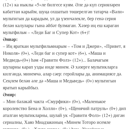
(
12+)
ка ныклы «5»ле билгесе куям. Әле дә күп серияләрен
кабаттан карыйм, шуңа охшатып төшерелгән татарча «Вәли»
мультигын да карадым, ул да үзенчәлекле, бер генә серия
белән калулары гына әйбәт булмаган. Хәзер иң еш караган
мультфильм – «Леди Баг и Супер Кот» (
6+)
!
Әнвәр:
– Иң яраткан мультфильмнарым – «Том и Джери», «Привет, я
Николя» (
0+)
, «Леди баг и супер кот» (
6+)
, «Маша и
Медведь»(
0+)
һәм «Гравити Фолз» (
12+)
... Балачагым
шуларны карап узды инде минем. Ә хәзерге мультикларга
килгәндә, минемчә, алар сәер: геройлары да, анимациясе дә.
Сеңлем белән әле дә «Маша и Медьведь» (
0+)
мультигын
яратып карыйбыз.
Әмир:
– Мин бәләкәй чакта «Смурфики» (
0+)
, «Маленькое
королевство Бена и Холли» (
0+)
, «Щенячий патруль» (
0+)
дип
аталган мультикларны, шулай ук «Гравити Фолз» (12+) дигән
сериалны, Хаяо Миадзакиның «Минем Тоторо исемле
күршем» (0+), «Хауло замкы» (0+) һәм «Унесённые