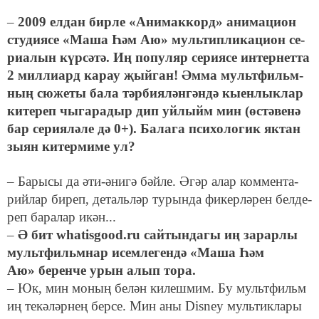
–
2009 ел­дан бир­ле «А­ни­мак­корд» ани­ма­ци­он
сту­ди­я­се «Ма­ша Һәм Аю» муль­тип­ли­ка­ци­он се­
ри­а­лын күр­сә­тә. Иң по­пу­ляр се­ри­я­се ин­тер­нет­та
2 мил­ли­ард ка­рау җый­ган! Әм­ма мульт­фильм­
ның сю­же­ты ба­ла тәр­би­я­лән­гән­дә кы­ен­лык­лар
ки­те­реп чы­га­ра­дыр дип уй­лыйм мин (өс­тә­ве­нә
бар се­ри­я­ләле дә 0+). Ба­ла­га пси­хо­ло­гик як­тан
зы­ян ки­тер­ми­ме ул?
– Ба­ры­сы да әти-әни­гә бәй­ле. Әгәр алар ком­мен­та­
рий­лар би­реп, де­таль­ләр ту­рын­да фи­кер­лә­рен бел­де­
реп ба­ра­лар икән...
–
Ә бит whatisgood.ru сай­тын­да­гы иң за­рар­лы
мульт­фильм­нар исем­ле­ген­дә «Ма­ша Һәм
Аю» бе­рен­че урын алып то­ра.
– Юк, мин мо­ның бе­лән ки­леш­мим. Бу мульт­фильм
иң те­кә­ләр­нең бер­се. Мин аны Disney муль­тик­ла­ры