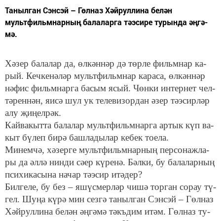
Та­ныл­ган Сэнсэй – Гөл­наз Хәй­рул­ли­на бе­лән
мультфильмнарның балаларга тәэсире турында әң­гә­
мә.
Хә­зер ба­ла­лар да, өл­кән­нәр дә төр­ле фильм­нар ка­
рый. Ке­чкенәләр мульт­фильм­нар караса, өл­кән­нәр
нә­фис фильм­нар­га ба­сым ясый. Чөн­ки ин­тер­нет чел­
тә­рен­нән, яи­сә шул ук те­ле­ви­зор­дан әзер тәэ­сир­ләр
алу җи­ңел­рәк.
Кайвакытта ба­ла­лар мультфильмнарга ар­тык күп ва­
кыт бү­леп би­рә баш­ла­ды­лар ке­бек тоела.
Ми­нем­чә, хә­зер­ге мульт­фильм­нар­ның пер­со­наж­ла­
ры да әл­лә нин­ди сә­ер кү­ре­нә. Бәл­ки, бу ба­ла­лар­ның
пси­хи­ка­сы­на на­чар тәэ­сир итә­дер?
Бил­ге­ле, бу без – яшүс­мер­ләр чи­шә тор­ган со­рау тү­
гел. Шу­ңа кү­рә мин сез­гә та­ныл­ган Сэнсэй – Гөл­наз
Хәй­рул­ли­на бе­лән әң­гә­мә тәкъ­дим итәм. Гөл­наз ту­