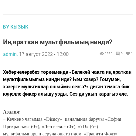
БУ КЫЗЫК
Иң яраткан мультфильмың нинди?
admin,
17 август 2022 - 12:00
1315
0
1
Хәбәрчеләребез төркемендә «Бәләкәй чакта иң яраткан
мультфильмыгыз нинди иде? Һәм хәзер? Гомумән,
хәзерге мультиклар ошыймы сезгә?» дигән темага бик
күңелле фикер алышу узды. Сез дә укып карагыз әле.
Азалия:
– Кечкенә чагымда «Disney» каналында баручы «София
Прекрасная» (0+), «Лентяево» (0+), «7D» (
6+)
мультфильмнарын аеруча ошата идем. «Гравити Фолз»