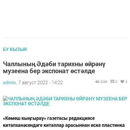
БУ КЫЗЫК
Чаллының Әдәби тарихны өйрәнү
музеена бер экспонат өстәлде
admin,
7 август 2022 - 14:22
2230
0
3
«Көмеш кыңгырау» газетасы редакциясе
китапханәсендәге китаплар арасыннан иске пластинка