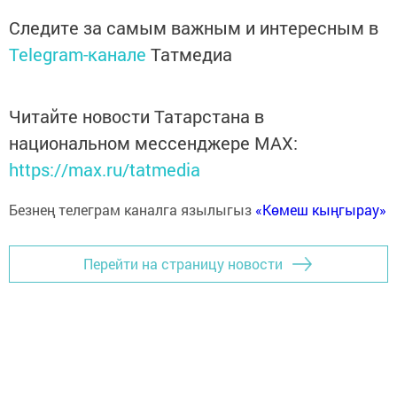
Следите за самым важным и интересным в
Telegram-канале
Татмедиа
Читайте новости Татарстана в
национальном мессенджере MАХ:
https://max.ru/tatmedia
Безнең телеграм каналга язылыгыз
«Көмеш кыңгырау»
Перейти на страницу новости