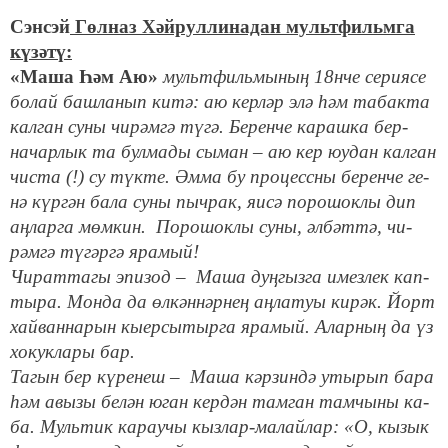
Сэнсэй
Гөл­наз Хәй­рул­ли­на­дан мульт­фильм­га
кү­зә­тү:
«Ма­ша Һәм Аю»
мульт­филь­мы­ның 18нче се­ри­я­се
бо­лай баш­ла­нып ки­тә: аю кер­ләр элә һәм та­бак­та
кал­ган су­ны чи­рәм­гә тү­гә. Беренче ка­рашка бер­
начарлык та бул­ма­ды сы­ман – аю кер юу­дан кал­ган
чис­та (!) су түк­те. Әм­ма бу про­цесс­ны бе­рен­че ге­
нә күр­гән ба­ла су­ны пыч­рак, яи­сә по­ро­шок­лы дип
аң­лар­га мөм­кин. По­ро­шок­лы су­ны, әл­бәт­тә, чи­
рәм­гә тү­гәр­гә яра­мый!
Чи­рат­та­гы эпи­зод – Ма­ша дуң­гыз­га имез­лек кап­
ты­ра. Мон­да да өл­кән­нәр­нең аң­ла­туы ки­рәк. Йорт
хай­ван­на­рын кы­ер­сы­тыр­га яра­мый. Алар­ның да үз
хо­кук­ла­ры бар.
Та­гын бер кү­ре­неш – Ма­ша кәр­зин­дә уты­рып ба­ра
һәм авы­зы бе­лән юган кер­дән там­ган там­чы­ны ка­
ба. Муль­тик ка­рау­чы кыз­лар-ма­лай­лар: «О, кы­зык