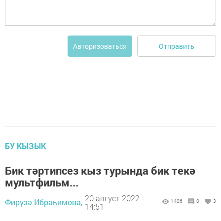
Отправить
Авторизоваться
БУ КЫЗЫК
Бик тәр­тип­сез кыз ту­рын­да бик те­кә
мульт­фильм...
20 август 2022 -
Фирүзә Ибраһимова,
1406
0
3
14:51