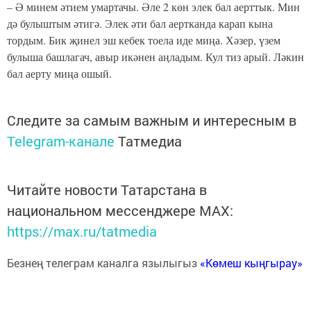
– Ә минем әтием умартачы. Әле 2 көн элек бал аерттык. Мин
дә булыштым әтигә. Элек әти бал аертканда карап кына
тордым. Бик җинел эш кебек тоела иде миңа. Хәзер, үзем
булыша башлагач, авыр икәнен аңладым. Кул тиз арый. Ләкин
бал аерту миңа ошый
.
Следите за самым важным и интересным в
Telegram-канале
Татмедиа
Читайте новости Татарстана в
национальном мессенджере MАХ:
https://max.ru/tatmedia
Безнең телеграм каналга язылыгыз
«Көмеш кыңгырау»