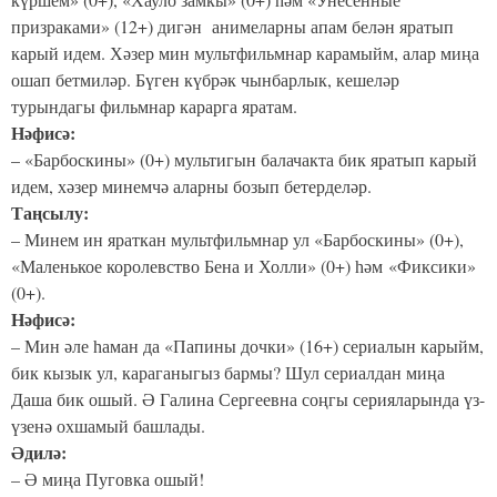
призраками» (12+) дигән анимеларны апам белән яратып
карый идем. Хәзер мин мультфильмнар карамыйм, алар миңа
ошап бетмиләр. Бүген күбрәк чынбарлык, кешеләр
турындагы фильмнар карарга яратам.
Нәфисә:
– «Барбоскины» (0+) мультигын балачакта бик яратып карый
идем, хәзер минемчә аларны бозып бетерделәр.
Таңсылу:
– Минем ин яраткан мультфильмнар ул «Барбоскины» (0+),
«Маленькое королевство Бена и Холли» (0+) һәм «Фиксики»
(0+).
Нәфисә:
– Мин әле һаман да «Папины дочки» (16+) сериалын карыйм,
бик кызык ул, караганыгыз бармы? Шул сериалдан миңа
Даша бик ошый. Ә Галина Сергеевна соңгы серияларында үз-
үзенә охшамый башлады.
Әдилә:
– Ә миңа Пуговка ошый!