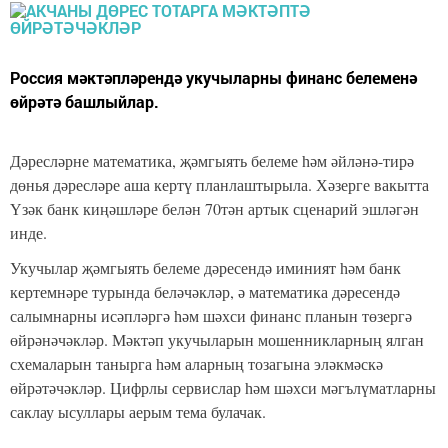
Россия мәктәпләрендә укучыларны финанс белеменә
өйрәтә башлыйлар.
Дәресләрне математика, җәмгыять белеме һәм әйләнә-тирә
дөнья дәресләре аша кертү планлаштырыла. Хәзерге вакытта
Үзәк банк киңәшләре белән 70тән артык сценарий эшләгән
инде.
Укучылар җәмгыять белеме дәресендә иминият һәм банк
кертемнәре турында беләчәкләр, ә математика дәресендә
салымнарны исәпләргә һәм шәхси финанс планын төзергә
өйрәнәчәкләр. Мәктәп укучыларын мошенникларның ялган
схемаларын танырга һәм аларның тозагына эләкмәскә
өйрәтәчәкләр. Цифрлы сервислар һәм шәхси мәгълүматларны
саклау ысуллары аерым тема булачак.