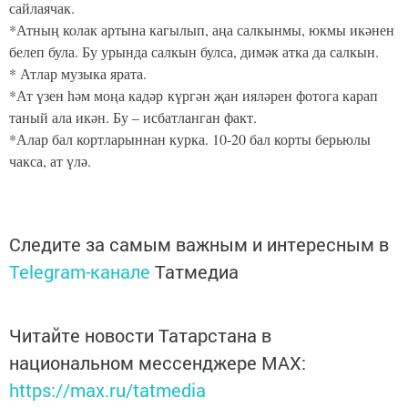
сайлаячак.
*Атның колак артына кагылып, аңа салкынмы, юкмы икәнен
белеп була. Бу урында салкын булса, димәк атка да салкын.
* Атлар музыка ярата.
*Ат үзен һәм моңа кадәр күргән җан ияләрен фотога карап
таный ала икән. Бу – исбатланган факт.
*Алар бал кортларыннан курка. 10-20 бал корты берьюлы
чакса, ат үлә.
Следите за самым важным и интересным в
Telegram-канале
Татмедиа
Читайте новости Татарстана в
национальном мессенджере MАХ:
https://max.ru/tatmedia