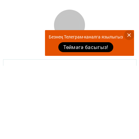
Безнең Телеграм-каналга язылыгыз
Төймәгә басыгыз!
Документлар
Җырларыбыз
Укучылар иҗаты
Кәүсәр чишмәсе
Табигать