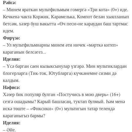
Рәйсә:
– Минем яраткан мультфильмым гомергә «Три кота» (0+) иде.
Кечкенә чакта Коржик, Карамелька, Компот белән хыялланып
бетсәм, хәзер буш вакытта «Өч песи»не караудан баш тартмас
идем.
Фирүзә:
– Ул мультфильмнарны минем әти ничек «мәрткә китеп»
караганын белсәгез...
Иделия:
– Үсә барган саен кызыксынулар үзгәрә. Мин мультиклардан
блогерларга (Тик-ток, Ютубларга) күчкәнемне сизми дә
калдым.
Нәфисә:
Хәзер бик популяр булган «Постучись в мою дверь» (16+)
сезгә ошадымы? Карый башласаң, туктап булмый. Һәм менә
искә төште – «Фиксики» (0+) мультигын татар телендә
караганыгыз бармы?
Иделия:
– Әйе.