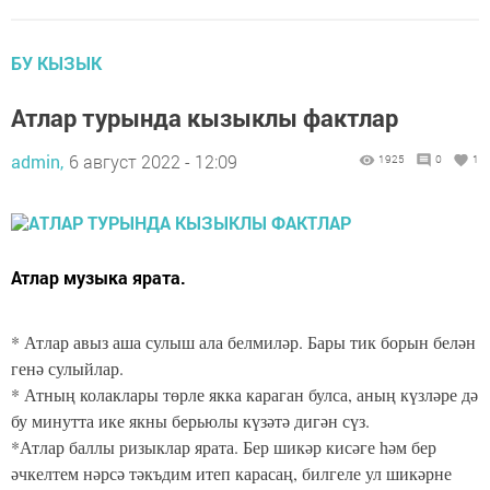
БУ КЫЗЫК
Атлар турында кызыклы фактлар
admin,
6 август 2022 - 12:09
1925
0
1
Атлар музыка ярата.
* Атлар авыз аша сулыш ала белмиләр. Бары тик борын белән
генә сулыйлар.
* Атның колаклары төрле якка караган булса, аның күзләре дә
бу минутта ике якны берьюлы күзәтә дигән сүз.
*Атлар баллы ризыклар ярата. Бер шикәр кисәге һәм бер
әчкелтем нәрсә тәкъдим итеп карасаң, билгеле ул шикәрне