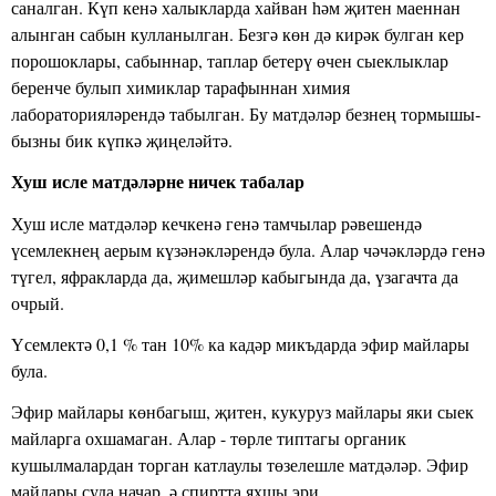
саналган. Күп кенә халыкларда хайван һәм җитен маеннан
алынган сабын кул­ланылган. Безгә көн дә кирәк булган кер
порошоклары, сабыннар, таплар бетерү өчен сыеклыклар
беренче булып химиклар тарафыннан химия
лабораторияләрендә табылган. Бу матдәләр безнең тормышы­
бызны бик күпкә җиңеләйтә.
Хуш исле матдәләрне ничек табалар
Хуш исле матдәләр кечкенә генә тамчылар рәвешендә
үсемлекнең ае­рым күзәнәкләрендә була. Алар чәчәкләрдә генә
түгел, яфракларда да, җимешләр кабыгында да, үзагачта да
очрый.
Үсемлектә 0,1 % тан 10% ка кадәр микъдарда эфир майлары
була.
Эфир майлары көнбагыш, җитен, кукуруз майлары яки сыек
майларга охшамаган. Алар - төрле типтагы органик
кушылмалардан торган катлаулы төзелешле матдәләр. Эфир
майлары суда начар, ә спиртта яхшы эри.