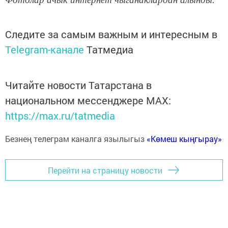
Следите за самым важным и интересным в
Telegram-канале
Татмедиа
Читайте новости Татарстана в
национальном мессенджере MАХ:
https://max.ru/tatmedia
Безнең телеграм каналга язылыгыз
«Көмеш кыңгырау»
Перейти на страницу новости