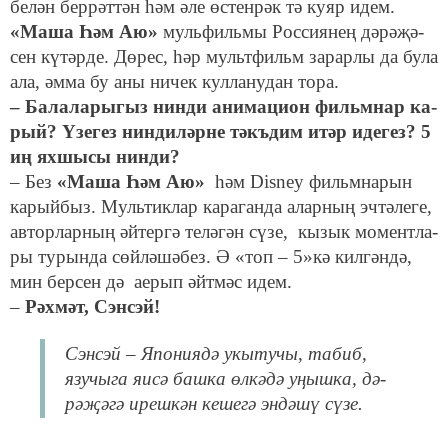
бе­лән бер­рәт­тән һәм әле өс­тен­рәк тә ку­яр идем.
«Ма­ша Һәм Аю»
муль­филь­мы Рос­си­я­нең дә­рә­җә­
сен кү­тәр­де.
Дө­рес, һәр мульт­фильм за­рар­лы да бу­ла
ала, әм­ма бу аны ни­чек кул­ла­ну­дан то­ра.
– Ба­ла­ла­ры­гыз нин­ди ани­ма­ци­он фильм­нар ка­
рый? Үзе­гез нин­ди­ләр­не тәкъ­дим итәр иде­гез? 5
иң яхшысы нинди?
– Без
«Ма­ша Һәм Аю»
һәм Disney фильм­на­рын
ка­рый­быз. Муль­тик­лар ка­ра­ган­да алар­ның эч­тә­ле­ге,
ав­тор­лар­ның әй­тер­гә те­лә­гән сү­зе, кы­зык мо­мент­ла­
ры ту­рын­да сөй­лә­шә­без. Ә «топ – 5»кә кил­гән­дә,
мин бер­сен дә ае­рып әйт­мәс идем.
–
Рәх­мәт,
Сэнсэй
!
Сэнсэй – Япо­ни­я­дә укы­ту­чы, та­биб,
язу­чы­га яи­сә баш­ка өл­кә­дә уңыш­ка, дә­
рә­җә­гә иреш­кән ке­ше­гә эн­дә­шү сү­зе.