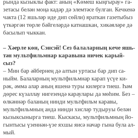
рын­да кы­зык­лы факт: аның «Кө­меш кың­гы­рау» га­
зе­та­сы бе­лән мо­ңа ка­дәр дә элем­тә­се бул­ган. Кеч­ке­нә
чак­та (12 яшь­ләр иде дип сөй­ли) ярат­кан га­зе­ты­быз
үт­кәр­гән төр­ле бәй­ге­лә­р­дә кат­наш­кан, хи­кә­я­лә­ре дә
ба­сы­лып чык­кан.
– Хә­ер­ле көн,
Сэнсэй
! Сез ба­ла­лар­ның ке­че яшь­
тән мульт­фильм­нар ка­ра­вы­на ни­чек ка­рый­
сыз?
– Мин бар әй­бер­нең дә ал­тын ур­та­сы бар дип са­
ныйм. Ба­ла­лар­ның мульт­фильм­нар ка­рап үсүе ки­
рәк, әм­ма алар аның яше­нә ту­ры ки­лер­гә ти­еш. Һәм
дө­рес кү­зал­лау ни­ге­зен­дә ка­рау­ла­ры да мө­һим. Без –
өл­кән­нәр ба­ла­ның нин­ди мульт­фильм ка­ра­вы,
мульт­фильм­ның ан­да нин­ди хис­ләр ту­ды­руы бе­лән
кы­зык­сы­ныр­га ти­еш. Кыс­ка­сы, мульт­фильм­ның йо­
гын­ты­сы үзен­нән-үзе ях­шы яи­сә на­чар гы­на бу­ла ал­
мый.