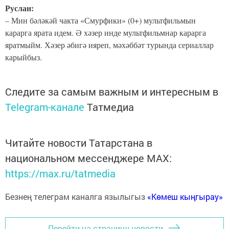
Руслан:
– Мин бәләкәй чакта «Смурфики» (0+) мультфильмын
карарга ярата идем. Ә хәзер инде мультфильмнар карарга
яратмыйм. Хәзер әбигә ияреп, мәхәббәт турында сериаллар
карыйбыз.
Следите за самым важным и интересным в
Telegram-канале
Татмедиа
Читайте новости Татарстана в
национальном мессенджере MАХ:
https://max.ru/tatmedia
Безнең телеграм каналга язылыгыз
«Көмеш кыңгырау»
Перейти на страницу новости