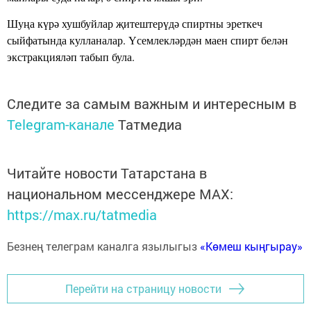
Шуңа күрә хушбуйлар җитештерүдә спиртны эреткеч
сыйфатында кулланалар. Үсемлекләрдән маен спирт белән
экстракцияләп табып була.
Следите за самым важным и интересным в
Telegram-канале
Татмедиа
Читайте новости Татарстана в
национальном мессенджере MАХ:
https://max.ru/tatmedia
Безнең телеграм каналга язылыгыз
«Көмеш кыңгырау»
Перейти на страницу новости