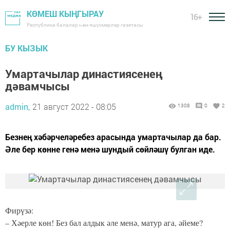
КӨМЕШ КЫҢГЫРАУ
16+
Республика балалар һәм яшүсмерләр газетасы
БУ КЫЗЫК
Умартачылар династиясенең
дәвамчысы
admin,
21 август 2022 - 08:05
1308
0
2
Безнең хәбәрчеләребез арасында умартачылар да бар.
Әле бер көнне генә менә шундый сөйләшү булган иде.
Фирүзә:
– Хәерле көн! Без бал алдык әле менә, матур ага, әйеме?