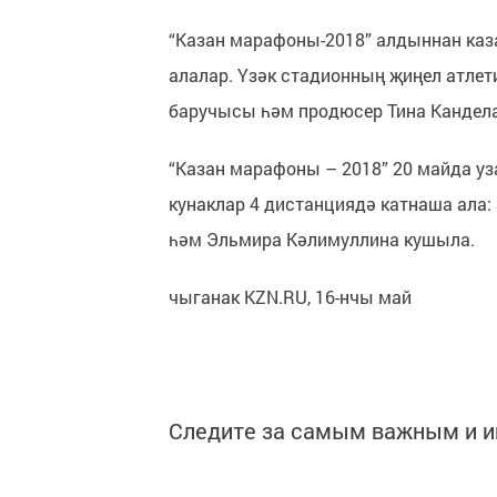
“Казан марафоны-2018” алдыннан каз
алалар. Үзәк стадионның җиңел атле
баручысы һәм продюсер Тина Канделак
“Казан марафоны – 2018” 20 майда уз
кунаклар 4 дистанциядә катнаша ала: 3
һәм Эльмира Кәлимуллина кушыла.
чыганак KZN.RU, 16-нчы май
Следите за самым важным и 