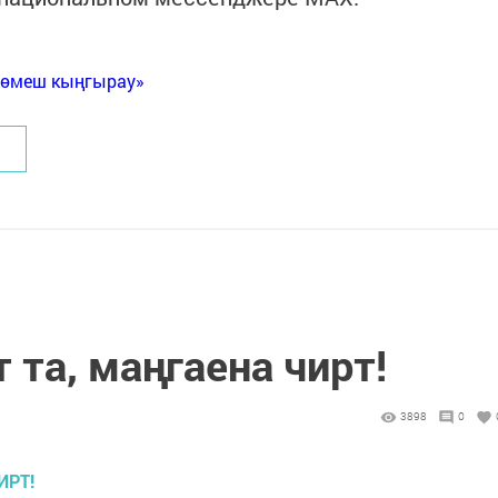
Көмеш кыңгырау»
 та, маң­га­е­на чирт!
3898
0