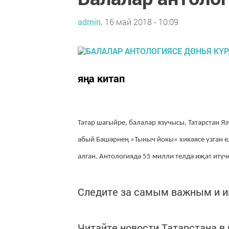
admin,
16 май 2018 - 10:09
яңа китап
Татар шагыйре, балалар язучысы, Татарстан 
абый Бәшәрнең «Тыныч йокы» хикәясе узган е
алган. Антологиядә 55 милли телдә иҗат итүч
Следите за самым важным и 
Читайте новости Татарстана 