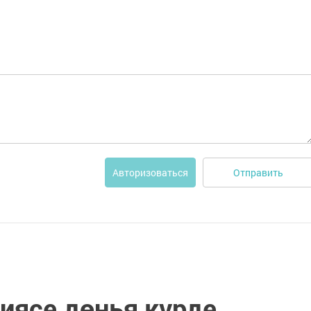
Отправить
Авторизоваться
иясе дөнья күрде