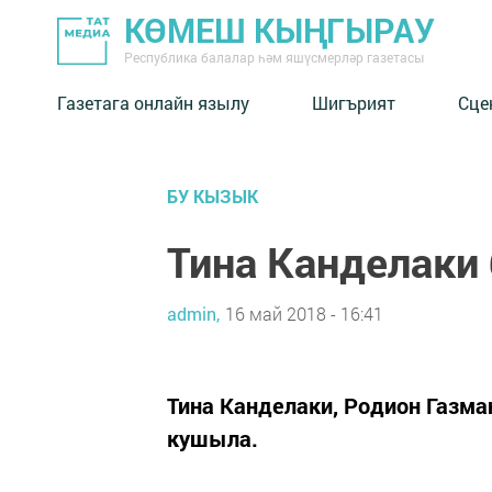
КӨМЕШ КЫҢГЫРАУ
Республика балалар һәм яшүсмерләр газетасы
Газетага онлайн язылу
Шигърият
Сце
БУ КЫЗЫК
Тина Канделаки
admin,
16 май 2018 - 16:41
Тина Канделаки, Родион Газма
кушыла.