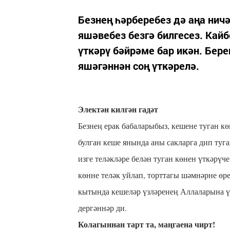
Без­нең һәр­бе­ре­без дә аңа ни­ч
яшә­ве­без без­гә бил­ге­сез. Кай­
үт­кә­рү бәй­рә­ме бар икән. Бе­ре
яшә­гән­нән соң үт­кә­ре­лә.
Электән килгән гадәт
Без­нең ерак ба­ба­ла­ры­быз, ке­ше­не ту­ган к
бул­ган ке­ше янын­да аны сак­лар­га дип ту­ган
из­ге те­ләк­лә­ре бе­лән ту­ган кө­нен үт­кә­рү
көн­не те­ләк уй­лап, торт­та­гы шәм­нәр­не өре
кы­тын­да ке­ше­ләр үз­лә­ре­нең Ал­ла­ла­ры­на
дер­гән­нәр ди.
Ко­ла­гын­нан тарт та, маң­га­е­на чирт!