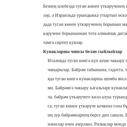
Без­нең иле­без­дә ту­ган кө­нен үт­кә­рү­че­нең 
ләр, ә Из­ра­иль­дә урын­дык­ка утыр­тып өс­кә к
да­да ту­ган кө­нен үт­кә­рү­че­нең бо­ры­нын ма
кә­рү­че­не бо­ры­нын­нан то­та ал­мы­я­чак ди­
там­га сөр­теп ку­я­лар.
Ку­нак­лар­ны чип­сы бе­лән сый­лый­лар
Ита­ли­я­дә ту­ган көн­гә күп ке­ше ча­кы­ру 
ча­кы­ры­лар. Бәй­рәм та­бы­ны­на, га­дәт­тә,
я­дә ту­ган көн­гә ку­нак­лар­ны шим­бә яи­сә
ми. Бәй­рәм­гә ча­кы­ру кә­газь­лә­ре ку­нак­л
ла, бәй­рәм үт­кә­рү­че­ге ки­лә алуы ту­рын­
га, ту­ган кө­нен үт­кә­рү­че кеч­ке­нә ге­нә 
иң зур бәй­рәм­нәр­нең бер­се дип са­на­ла. Б
нә­ни­ләр өчен әзер­лә­нә. Ри­зык­лар мон­да 