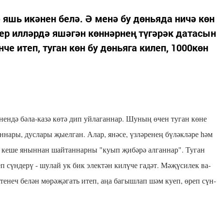
ә яшь икә­нен бе­лә. Ә ме­нә бу дөнь­я­да ни­чә көн
бер ил­ләр­дә яшә­гән көн­нәр­нең тү­гә­рәк да­та­сын
н­че итеп, ту­ган көн бу дөнь­я­га ки­леп, 1000көн
ө­нен­дә бә­ла-ка­зә кө­тә дип уй­ла­ган­нар. Шу­ның өчен ту­ган кө­не
­на­ры, дус­ла­ры җы­ел­ган. Алар, янә­се, үз­лә­ре­нең бү­ләк­лә­ре һәм
­че ке­ше янын­нан шай­тан­нар­ны "ку­ып җи­бә­рә ал­ган­нар". Ту­ган
п сүн­де­рү - шу­лай ук бик элек­тән ки­лү­че га­дәт. Мә­җү­си­лек ва­
 үте­неч бе­лән мө­рә­җә­гать итеп, аңа ба­гыш­лап шәм ку­еп, өреп сүн­