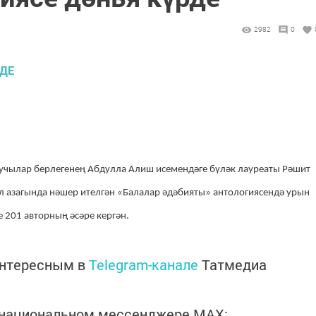
2982
0
Язучылар берлегенең Абдулла Алиш исемендәге бүләк лауреаты Рәшит
л азагында нәшер ителгән «Балалар әдәбияты» антологиясендә урын
е 201 авторның әсәре кергән.
интересным в
Telegram-канале
Татмедиа
в национальном мессенджере MАХ: