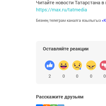
Читайте новости Татарстана 
https://max.ru/tatmedia
Безнең телеграм каналга язылыгыз
«
Оставляйте реакции
2
0
0
0
0
Расскажите друзьям