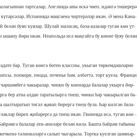
ко­ла­гын­нан тарт­са­лар, Анг­ли­я­дә аны өс­кә чө­еп, идән­гә тө­ше­ре­рә
ү­тәр­сә­ләр, Ис­па­ни­я­дә маң­га­е­на чир­те­рә­ләр икән. Ә ме­нә Ка­на­
й бе­лән бу­яп ку­я­лар. Шу­лай эш­лә­сәң, бә­ла-ка­за­лар ту­ган көн үт­
гән ыша­ну йө­ри икән. Не­а­поль­дә исә маң­гай­га бу көн­не буяу бе­лән
га­дә­те бар. Ту­ган көн­гә бө­тен класс­ны, укы­ган төр­кем­дәш­ләр­не
 чип­сы, поп­корн, пиц­ца, пе­ченье һәм, әл­бәт­тә, торт ку­е­ла. Фран­ци
 чәр­шәм­бе­гә ча­кы­ра­лар, чөн­ки бу көн­нәр­дә ба­ла­лар укыр­га йөр­
ар­га бер ат­на ал­дан та­ра­ты­лыр­га ти­еш, чөн­ки һәр ча­кы­рыл­ган ба­
да шал­ты­ра­тып тө­гәл җа­вап би­рер­гә ти­еш бу­ла. Һәр кил­гән ба­ла­
бү­ләк­ләр би­реп җи­бә­рер­гә дә ти­еш икән. Гви­не­я­дә исә, ту­ган көн -
әй­рәм­гә ба­ла­лар әти-әни­лә­ре бе­лән ки­лә. Баш­та бәй­рәм та­бы­ны
кеч­ке­нә тә­лин­кә­ләр­гә са­лып чы­га­ры­ла. Торт­ка ку­ел­ган шәм­нәр­