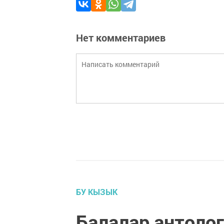
Нет комментариев
БУ КЫЗЫК
Балалар антолог