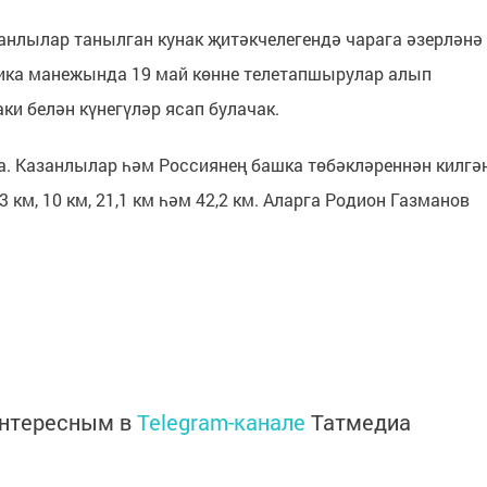
анлылар танылган кунак җитәкчелегендә чарага әзерләнә
тика манежында 19 май көнне телетапшырулар алып
и белән күнегүләр ясап булачак.
а. Казанлылар һәм Россиянең башка төбәкләреннән килгә
 км, 10 км, 21,1 км һәм 42,2 км. Аларга Родион Газманов
интересным в
Telegram-канале
Татмедиа