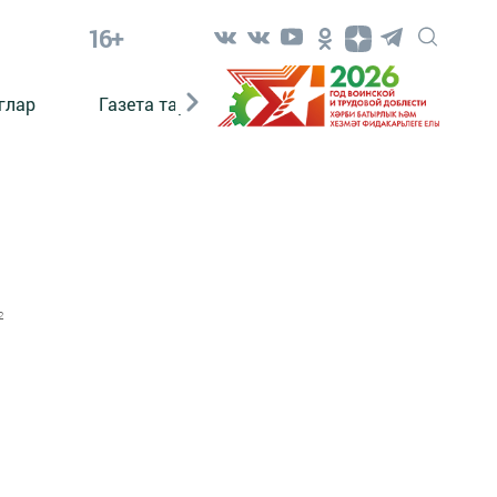
16+
глар
Газета тарихы
Әкият
Әкият язаб
2