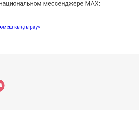
в национальном мессенджере MАХ:
Көмеш кыңгырау»