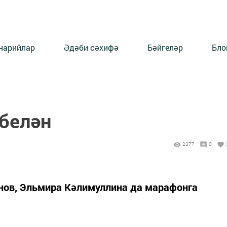
нарийлар
Әдәби сәхифә
Бәйгеләр
Бло
 белән
2377
0
нов, Эльмира Кәлимуллина да марафонга