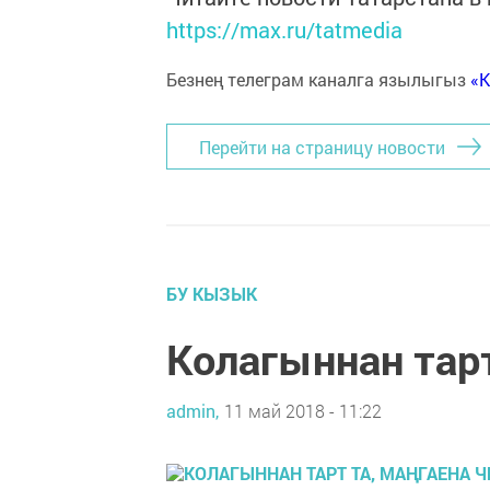
https://max.ru/tatmedia
Безнең телеграм каналга язылыгыз
«
Перейти на страницу новости
БУ КЫЗЫК
Ко­ла­гын­нан тарт
admin,
11 май 2018 - 11:22