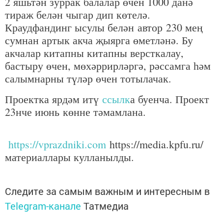
2 яшьтән зуррак балалар өчен 1000 данә
тираж белән чыгар дип көтелә.
Краудфандинг ысулы белән автор 230 мең
сумнан артык акча җыярга өметләнә. Бу
акчалар китапны китапны версткалау,
бастыру өчен, мөхәррирләргә, рәссамга һәм
салымнарны түләр өчен тотылачак.
Проектка ярдәм итү
ссылк
а буенча. Проект
23нче июнь көнне тәмамлана.
https://vprazdniki.com
https://media.kpfu.ru/
материаллары кулланылды.
Следите за самым важным и интересным в
Telegram-канале
Татмедиа