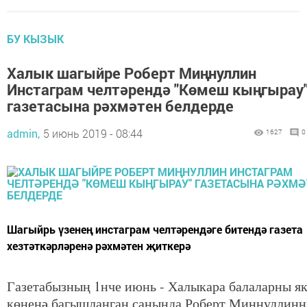
БУ КЫЗЫК
Халык шагыйре Роберт Миңнуллин
Инстаграм челтәрендә "Көмеш кыңгырау
газетасына рәхмәтен белдерде
admin,
5 июнь 2019 - 08:44
1627
0
Шагыйрь үзенең инстаграм челтәрендәге битендә газета
хезтәткәрләренә рәхмәтен җиткерә
Газетабызның 1нче июнь - Халыкара балаларны я
көненә багышланган санында Роберт Миңнуллин