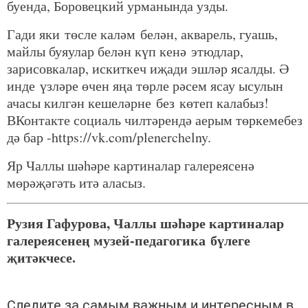
буенда, Боровецкий урманында узды.
Гади яки төсле каләм белән, акварель, гуашь,
майлы буяулар белән күп кенә этюдлар,
зарисовкалар, искиткеч иҗади эшләр ясалды. Ә
инде үзләре өчен яңа төрле рәсем ясау ысулын
ачасы килгән кешеләрне без көтеп калабыз!
ВКонтакте социаль чилтәрендә аерым төркемебез
дә бар -https://vk.com/plenerchelny.
Яр Чаллы шәһәре картиналар галереясенә
мөрәҗәгәть итә аласыз.
Рузия Гафурова, Чаллы шәһәре картиналар
галереясенең музей-педагогика бүлеге
җитәкчесе.
Следите за самым важным и интересным в