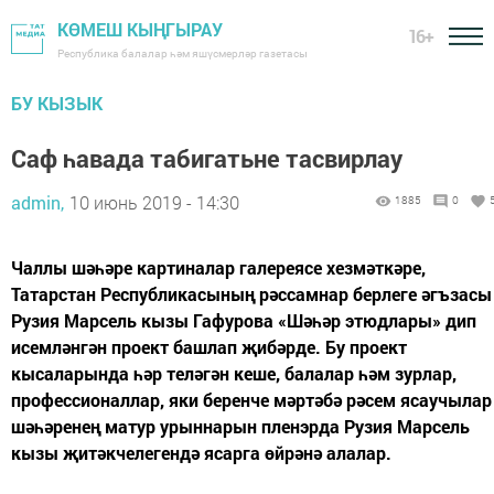
КӨМЕШ КЫҢГЫРАУ
16+
Республика балалар һәм яшүсмерләр газетасы
БУ КЫЗЫК
Саф һавада табигатьне тасвирлау
admin,
10 июнь 2019 - 14:30
1885
0
Чаллы шәһәре картиналар галереясе хезмәткәре,
Татарстан Республикасының рәссамнар берлеге әгъзасы
Рузия Марсель кызы Гафурова «Шәһәр этюдлары» дип
исемләнгән проект башлап җибәрде. Бу проект
кысаларында һәр теләгән кеше, балалар һәм зурлар,
профессионаллар, яки беренче мәртәбә рәсем ясаучылар
шәһәренең матур урыннарын пленэрда Рузия Марсель
кызы җитәкчелегендә ясарга өйрәнә алалар.