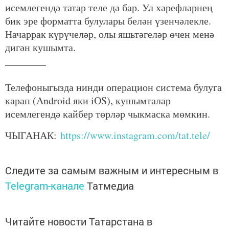
исемлегендә татар теле дә бар. Ул хәрефләрнең
бик эре форматта булулары белән үзенчәлекле.
Начаррак күрүчеләр, олы яшьтәгеләр өчен менә
дигән кушымта.
________
Телефоныгызда нинди операцион система булуга
карап (Android яки iOS), кушымталар
исемлегендә кайбер төрләр чыкмаска мөмкин.
ЧЫГАНАК:
https://www.instagram.com/tat.tele/
Следите за самым важным и интересным в
Telegram-канале
Татмедиа
Читайте новости Татарстана в