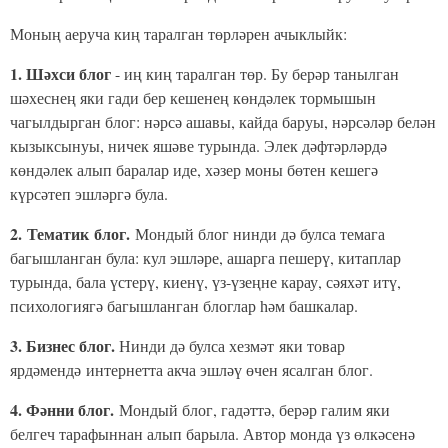
Моның аеруча киң таралган төрләрен ачыклыйк:
1. Шәхси блог
- иң киң таралган төр. Бу берәр танылган
шәхеснең яки гади бер кешенең көндәлек тормышын
чагылдырган блог: нәрсә ашавы, кайда баруы, нәрсәләр белән
кызыксынуы, ничек яшәве турында. Элек дәфтәрләрдә
көндәлек алып баралар иде, хәзер моны бөтен кешегә
күрсәтеп эшләргә була.
2.
Тематик блог.
Мондый блог нинди дә булса темага
багышланган була: кул эшләре, ашарга пешерү, китаплар
турында, бала үстерү, киенү, үз-үзеңне карау, сәяхәт итү,
психологиягә багышланган блоглар һәм башкалар.
3. Бизнес блог.
Нинди дә булса хезмәт яки товар
ярдәмендә
интернетта акча эшләү өчен ясалган блог.
4. Фәнни блог.
Мондый блог, гадәттә, берәр галим яки
белгеч тарафыннан алып барыла. Автор монда үз өлкәсенә