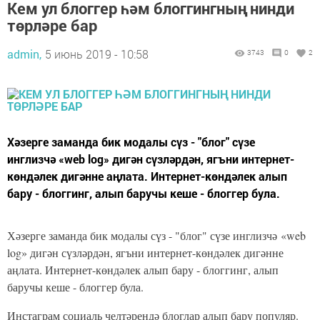
Кем ул блоггер һәм блоггингның нинди
төрләре бар
admin,
5 июнь 2019 - 10:58
3743
0
2
Хәзерге заманда бик модалы сүз - "блог" сүзе
инглизчә «web log» дигән сүзләрдән, ягъни интернет-
көндәлек дигәнне аңлата. Интернет-көндәлек алып
бару - блоггинг, алып баручы кеше - блоггер була.
Хәзерге заманда бик модалы сүз - "блог" сүзе инглизчә «web
log» дигән сүзләрдән, ягъни интернет-көндәлек дигәнне
аңлата. Интернет-көндәлек алып бару - блоггинг, алып
баручы кеше - блоггер була.
Инстаграм социаль челтәрендә блоглар алып бару популяр.