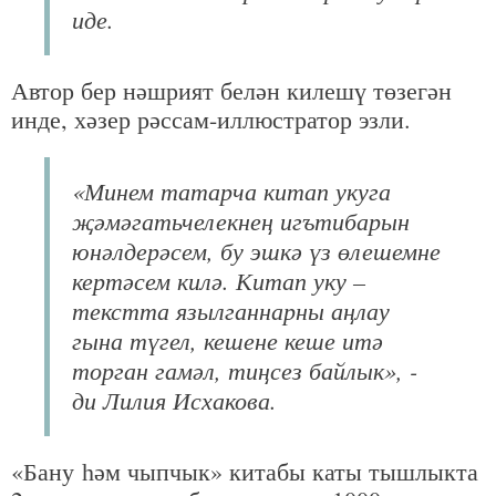
иде.
Автор бер нәшрият белән килешү төзегән
инде, хәзер рәссам-иллюстратор эзли.
«Минем татарча китап укуга
җәмәгатьчелекнең игътибарын
юнәлдерәсем, бу эшкә үз өлешемне
кертәсем килә. Китап уку –
текстта язылганнарны аңлау
гына түгел, кешене кеше итә
торган гамәл, тиңсез байлык», -
ди Лилия Исхакова.
«Бану
һәм чыпчык» китабы каты тышлыкта