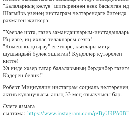
"Балаларның көлүе" шигыреннән өзек басылган ид
Шагыйрь үзенең инстаграм челтәрендәге битендә
рәхмәтен җиткерә:
"Хәерле иртә, газиз замандашларым-инстадашлар
Иң изге, иң ихлас теләкләрем сезгә!
"Көмеш кыңгырау" егетләре, кызлары миңа
шушындый бүләк эшләгән! Күңелләр күтәрелеп
китте!
Ул инде хәзер татар балаларының бердәнбер гәзит
Кадерен белик!"
Роберт Миңнуллин инстаграм социаль челтәренең
актив куланучысы, аның 33 мең язылучысы бар.
Әлеге язмага
сылтама:
https://www.instagram.com/p/ByURPA0B