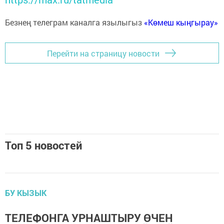
Безнең телеграм каналга язылыгыз
«Көмеш кыңгырау»
Перейти на страницу новости
Топ 5 новостей
БУ КЫЗЫК
ТЕЛЕФОНГА УРНАШТЫРУ ӨЧЕН