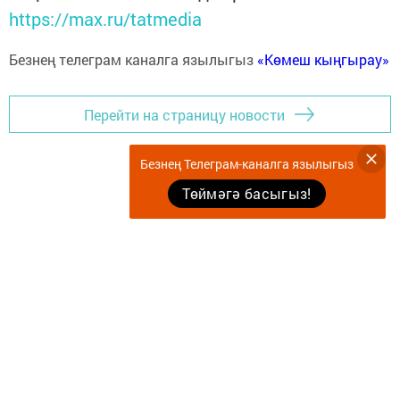
https://max.ru/tatmedia
Безнең телеграм каналга язылыгыз
«Көмеш кыңгырау»
Перейти на страницу новости
Безнең Телеграм-каналга язылыгыз
Төймәгә басыгыз!