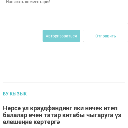
Отправить
Авторизоваться
БУ КЫЗЫК
Нәрсә ул краудфандинг яки ничек итеп
балалар өчен татар китабы чыгаруга үз
өлешеңне кертергә