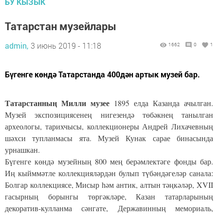
БУ КЫЗЫК
Татарстан музейлары
admin,
3 июнь 2019 - 11:18
1662
0
1
Бүгенге көндә Татарстанда 400дән артык музей бар.
Татарстанның Милли музее
1895 елда Казанда ачылган.
Музей экспозициясенең нигезендә төбәкнең танылган
археологы, тарихчысы, коллекционеры Андрей Лихачевның
шәхси тупланмасы ята. Музей Кунак сарае бинасында
урнашкан.
Бүгенге көндә музейның 800 мең берәмлектәге фонды бар.
Иң кыйммәтле коллекцияләрдән булып түбәндәгеләр санала:
Болгар коллекциясе, Мисыр һәм антик, алтын тәңкәләр, XVII
гасырның борынгы төргәкләре, Казан татарларының
декоратив-кулланма сәнгате, Державинның мемориаль,