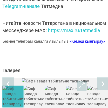
Telegram-канале
Татмедиа
Читайте новости Татарстана в национальном
мессенджере MАХ:
https://max.ru/tatmedia
Безнең телеграм каналга язылыгыз
«Көмеш кыңгырау»
Галерея
❮
❯