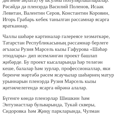
Рәсәйдә дә пленэрда Василий Поленов, Исаак
Левитан, Валентин Серов, Константин Коровин,
Игорь Грабарь кебек танылган рәссамнар ясарга
яратканнар.
Чаллы шәһәре картиналар галереясе хезмәткәре,
Татарстан Республикасының рәссамнар берлеге
әгъзасы Рузия Марсель кызы Гафурова «Шәһәр
этюдлары» дип исемләнгән проект башлап
җибәрде. Бу проект кысаларында һәр теләгән
кеше, балалар һәм зурлар, профессионаллар, яки
беренче мәртәбә рәсем ясаучылар шәһәрнең матур
урыннарын пленэрда Рузия Марсель кызы
җитәкчелегендә ясарга өйрәнә алалар.
Бүгенге көндә пленэрлар Шишкин һәм
Энтузиастлар бульварында, Тукай скверы,
Сидоровка һәм Җиңү паркларында, Чулман