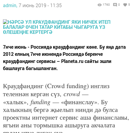
admin,
7 июнь 2019 - 11:35
1760
0
5
7нче июнь - Россиядә краудфандинг көне. Бу яңа дата
2012 елның 7нче июнендә Россиядә беренче
краудфандинг сервисы – Planeta.ru сайты эшли
башлауга багышланган.
Краудфандинг (Crowd funding) инглиз
сrowd
теленнән кергән сүз,
—
funding
«халык»,
— «финанслау». Бу
халыкның бергә җыелып нинди дә булса
проектны интернет сервис аша финанславы,
ягъни аны тормышка ашыруга акчалата
ярдәм итүе дигән сүз.