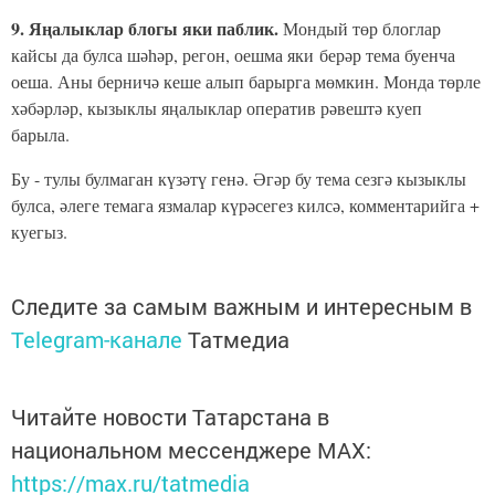
9. Яңалыклар блогы яки паблик.
Мондый төр блоглар
кайсы да булса шәһәр, регон, оешма яки берәр тема буенча
оеша. Аны берничә кеше алып барырга мөмкин. Монда төрле
хәбәрләр, кызыклы яңалыклар оператив рәвештә куеп
барыла.
Бу - тулы булмаган күзәтү генә. Әгәр бу тема сезгә кызыклы
булса, әлеге темага язмалар күрәсегез килсә, комментарийга +
куегыз.
Следите за самым важным и интересным в
Telegram-канале
Татмедиа
Читайте новости Татарстана в
национальном мессенджере MАХ:
https://max.ru/tatmedia