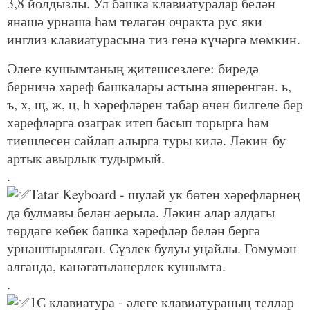
3,8 йолдызлы. Ул башка клавиатуралар белән
янәшә урнаша һәм теләгән очракта рус яки
инглиз клавиатурасына тиз генә күчәргә мөмкин.
Әлеге кушымтаның җитешсезлеге: биредә
берничә хәреф башкалары астына яшеренгән. ь,
ъ, х, щ, ж, ц, һ хәрефләрен табар өчен билгеле бер
хәрефләргә озаграк итеп басып торырга һәм
тиешлесен сайлап алырга туры килә. Ләкин бу
артык авырлык тудырмый.
.
Tatar Keyboard - шулай ук бөтен хәрефләрнең
дә булмавы белән аерыла. Ләкин алар алдагы
төрдәге кебек башка хәрефләр белән бергә
урнаштырылган. Сүзлек булуы уңайлы. Гомумән
алганда, канәгатьләнерлек кушымта.
.
1С клавиатура - әлеге клавиатураның телләр