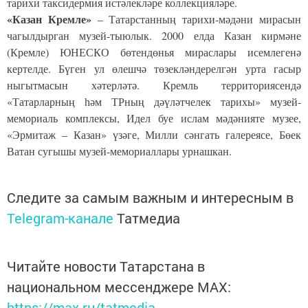
тарихи таксидермия истәлекләре коллекцияләре.
«Казан Кремле»
– Татарстанның тарихи-мәдәни мирасын
чагылдырган музей-тыюлык. 2000 елда Казан кирмәне
(Кремле) ЮНЕСКО бөтендөнья мираслары исемлегенә
кертелде. Бүген ул өлешчә төзекләндерелгән урта гасыр
ныгытмасын хәтерләтә. Кремль территориясендә
«Татарларның һәм ТРның дәүләтчелек тарихы» музей-
мемориаль комплексы, Идел буе ислам мәдәнияте музее,
«Эрмитаж – Казан» үзәге, Милли сәнгать галереясе, Бөек
Ватан сугышы музей-мемориаллары урнашкан.
Следите за самым важным и интересным в
Telegram-канале
Татмедиа
Читайте новости Татарстана в
национальном мессенджере MАХ:
https://max.ru/tatmedia