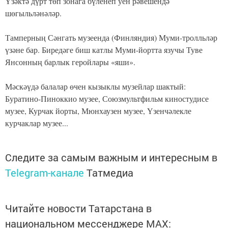
Үзәктә дүрт төп зонага бүленеп уен рәвешендә
шөгыльләнәләр.
Тамперның Сәнгать музеенда (Финляндия) Муми-тролльләр
үзәне бар. Биредәге биш катлы Муми-йортта язучы Туве
Янсонның барлык геройлары «яши».
Мәскәүдә балалар өчен кызыклы музейлар шактый:
Буратино-Пиноккио музее, Союзмультфильм киностудисе
музее, Курчак йорты, Мюнхаузен музее, Үзенчәлекле
курчаклар музее...
Следите за самым важным и интересным в
Telegram-канале
Татмедиа
Читайте новости Татарстана в
национальном мессенджере MАХ: