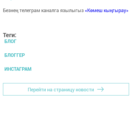
Безнең телеграм каналга язылыгыз
«Көмеш кыңгырау»
Теги:
БЛОГ
БЛОГГЕР
ИНСТАГРАМ
Перейти на страницу новости