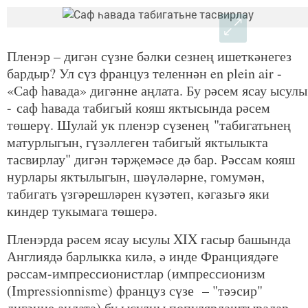
Пленэр – дигән сүзне бәлки сезнең ишеткәнегез
бардыр? Ул сүз француз теленнән en plein air -
«Саф һавада» дигәнне аңлата. Бу рәсем ясау ысулы
- саф һавада табигый кояш яктысында рәсем
төшерү. Шулай ук пленэр сүзенең "табигатьнең
матурлыгын, гүзәллеген табигый яктылыкта
тасвирлау" дигән тәрҗемәсе дә бар. Рәссам кояш
нурлары яктылыгын, шәүләләрне, гомумән,
табигать үзгәрешләрен күзәтеп, кәгазьгә яки
киндер тукымага төшерә.
Пленэрда рәсем ясау ысулы XIX гасыр башында
Англиядә барлыкка килә, ә инде Франциядәге
рәссам-импрессионистлар (импрессионизм
(Impressionnisme) француз сүзе – "тәэсир"
дигәнне аңлата) бу ысулны популярлаштыралар.