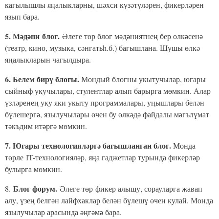
кагылышлы яңалыкларны, шәхси күзәтүләрен, фикерләрен
язып бара.
5. Мәдәни блог.
Әлеге төр блог мәдәниятнең бер өлкәсенә
(театр, кино, музыка, сәнгатьһ.б.) багышлана. Шушы өлкә
яңалыкларын чагылдыра.
6. Белем бирү блогы.
Мондый блогны укытучылар, югары
сыйныф укучылары, стулентлар алып барырга мөмкин. Алар
үзләренең уку яки укыту программалары, уңышлары белән
бүлешергә, язылучылары өчен бу өлкәдә файдалы мәгълүмат
тәкъдим итәргә мөмкин.
7. Югары технологияләргә багышланган блог.
Монда
төрле
IT-технологияләр, яңа гаджетлар турында фикерләр
булырга мөмкин.
Блог форум.
8.
Әлеге төр фикер алышу, сорауларга җавап
алу, үзең белгән лайфхаклар белән бүлешү өчен кулай. Монда
язылучылар арасында әңгәмә бара.