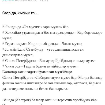
Сәер дә, кызык та...
* Лондонда «Эт муенчаклары музее» бар;
* Хоккайдо утравындагы боз мәгарәләрендә – Кар бөртекләре
музее;
* Германиядәге Кюриц шәһәрендә – Ялган музее;
* Jurassic Land Стамбулда – үз зурлыгында ясалган
динозаврлар музее;
* Санкт-Петербургта – Зигмунд Фрейдның төшләр музее;
* Чикагода – Гадәти булмаган әйберләр музее...
Балалар өчен гадәти булмаган музейлар:
Санкт-Петербургта «Лабиринтиум» музее бар. Монда балалар
физика законы нигезләре белән танышалар, җитмәсә, барысы
да эксперименталь юл белән башкарыла.
Венада (Австрия) балалар өчен интерактив музей-үзәк бар.