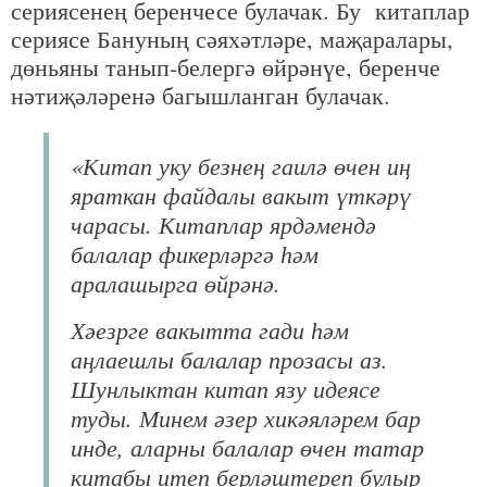
сериясенең беренчесе булачак. Бу китаплар
сериясе Бануның сәяхәтләре, маҗаралары,
дөньяны танып-белергә өйрәнүе, беренче
нәтиҗәләренә багышланган булачак.
«Китап уку безнең гаилә өчен иң
яраткан файдалы вакыт үткәрү
чарасы. Китаплар ярдәмендә
балалар фикерләргә һәм
аралашырга өйрәнә.
Хәезрге вакытта гади һәм
аңлаешлы балалар прозасы аз.
Шунлыктан китап язу идеясе
туды. Минем әзер хикәяләрем бар
инде, аларны балалар өчен татар
китабы итеп берләштереп булыр