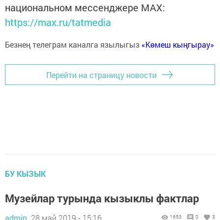
национальном мессенджере MАХ:
https://max.ru/tatmedia
Безнең телеграм каналга язылыгыз
«Көмеш кыңгырау»
Перейти на страницу новости
БУ КЫЗЫК
Музейлар турында кызыклы фактлар
admin,
28 май 2019 - 15:16
1653
0
3