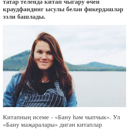
татар телендә китап чыгару өчен
краудфандинг ысулы белән фикердәшләр
эзли башлады.
Китапның исеме - «Бану һәм чыпчык». Ул
«Бану маҗаралары» дигән китаплар