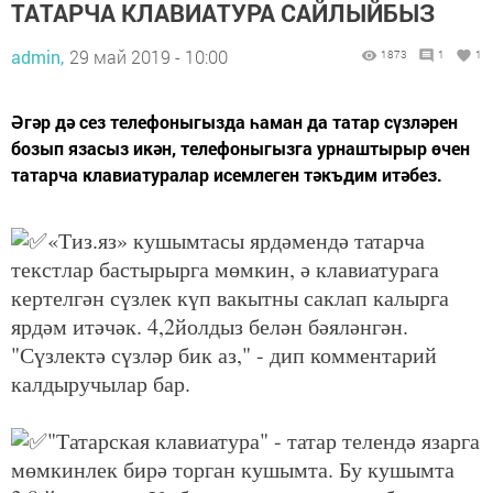
ТАТАРЧА КЛАВИАТУРА САЙЛЫЙБЫЗ
admin,
29 май 2019 - 10:00
1873
1
1
Әгәр дә сез телефоныгызда һаман да татар сүзләрен
бозып язасыз икән, телефоныгызга урнаштырыр өчен
татарча клавиатуралар исемлеген тәкъдим итәбез.
«Тиз.яз» кушымтасы ярдәмендә татарча
текстлар бастырырга мөмкин, ә клавиатурага
кертелгән сүзлек күп вакытны саклап калырга
ярдәм итәчәк.
4,2йолдыз белән бәяләнгән.
"Сүзлектә сүзләр бик аз," - дип комментарий
калдыручылар бар.
"Татарская клавиатура" - татар телендә язарга
мөмкинлек бирә торган кушымта. Бу кушымта