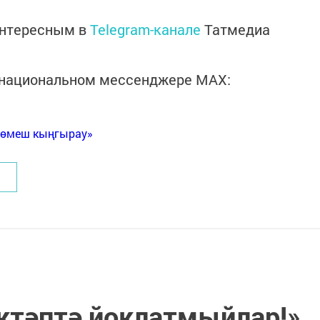
интересным в
Telegram-канале
Татмедиа
в национальном мессенджере MАХ:
Көмеш кыңгырау»
әктәптә йоклатмыйлар!»