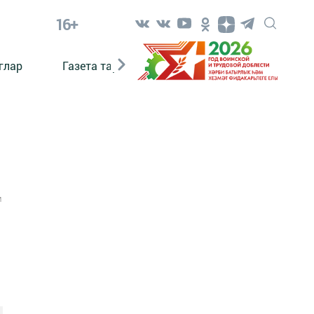
16+
глар
Газета тарихы
Әкият
Әкият язаб
1