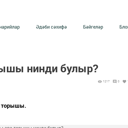
нарийлар
Әдәби сәхифә
Бәйгеләр
Бло
рышы нинди булыр?
1217
0
а торышы.