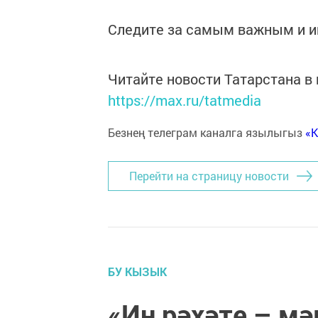
Следите за самым важным и 
Читайте новости Татарстана 
https://max.ru/tatmedia
Безнең телеграм каналга язылыгыз
«
Перейти на страницу новости
БУ КЫЗЫК
«Иң рәхәте – м