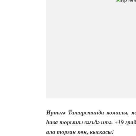
Иртәгә Татарстанда кояшлы, я
һава торышы вәгъдә итә. +19 град
ала торган көн, кыскасы!