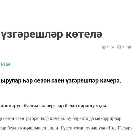
үзгәрешләр көтелә
1374
0
рулар һәр сезон саен үзгәрешләр кичерә.
пшыруы буенча экспертлар белән очрашу узды.
езон саен үзгәрешләр кичерә. Бу очракта да мөхәррирләр
лар белән киңәшләшеп эшли. Бүген узган очрашуда «Яңа Гасыр»