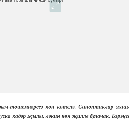
вым-төшемнәрсез көн көтелә. Синоптиклар яхш
уска кадәр җылы, ләкин көн җилле булачак. Бәрәңг