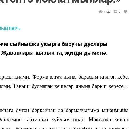
1122
0
нче сыйныфка укырга баручы дуслары
 Җаваплары кызык та, җитди дә менә.
расы килми. Форма алгач кына, барасым килгән кебе
 килми. Таныш булмаган кешеләр янына барып керәсе…
акчага бүтән беркайчан да бармаячагыма ышанмыйм
Өстәлемне тәртипләп куйдым инде. Мәктәпкә киячә
адым. Укытучы апа мәктәпкә телефон алып килмәск