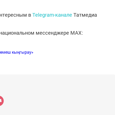
интересным в
Telegram-канале
Татмедиа
в национальном мессенджере MАХ:
Көмеш кыңгырау»