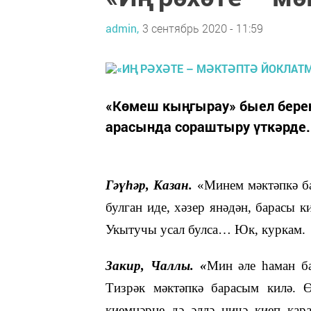
admin,
3 сентябрь 2020 - 11:59
«Көмеш кыңгырау» быел бере
арасында сораштыру үткәрде.
Гәүһәр, Казан.
«Минем мәктәпкә ба
булган иде, хәзер янәдән, барасы
Укытучы усал булса… Юк, куркам.
Закир, Чаллы. «
Мин әле һаман б
Тизрәк мәктәпкә барасым килә. 
киемнәрне дә әллә ничә киеп кар