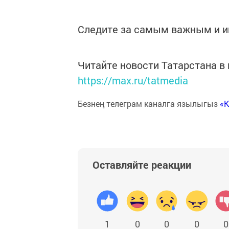
Следите за самым важным и 
Читайте новости Татарстана 
https://max.ru/tatmedia
Безнең телеграм каналга язылыгыз
«
Оставляйте реакции
1
0
0
0
0