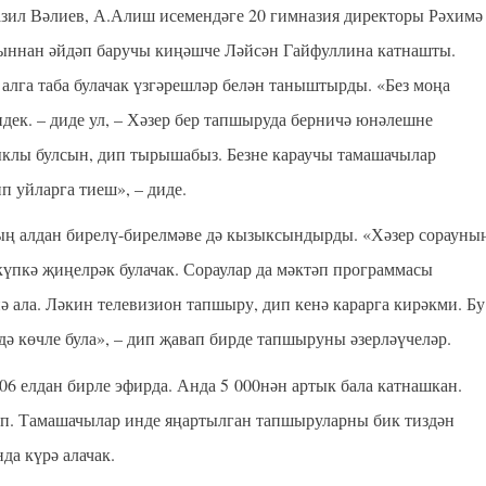
зил Вәлиев, А.Алиш исемендәге 20 гимназия директоры Рәхимә
ыннан әйдәп баручы киңәшче Ләйсән Гайфуллина катнашты.
лга таба булачак үзгәрешләр белән таныштырды. «Без моңа
идек. – диде ул, – Хәзер бер тапшыруда берничә юнәлешне
ыклы булсын, дип тырышабыз. Безне караучы тамашачылар
п уйларга тиеш», – диде.
ың алдан бирелү-бирелмәве дә кызыксындырды. «Хәзер сорауны
күпкә җиңелрәк булачак. Сораулар да мәктәп программасы
ә ала. Ләкин телевизион тапшыру, дип кенә карарга кирәкми. Бу
 дә көчле була», – дип җавап бирде тапшыруны әзерләүчеләр.
6 елдан бирле эфирда. Анда 5 000нән артык бала катнашкан.
үп. Тамашачылар инде яңартылган тапшыруларны бик тиздән
а күрә алачак.