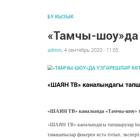
БУ КЫЗЫК
«Тамчы-шоу»да 
admin,
4 сентябрь 2020 - 11:05
«ШАЯН ТВ» каналындагы тапшы
«ШАЯН ТВ» каналында «Тамчы-шоу» та
«ШАЯН ТВ» каналындагы тапшырулар һәр с
тамашачылар фикерен истә тотып, эксперт