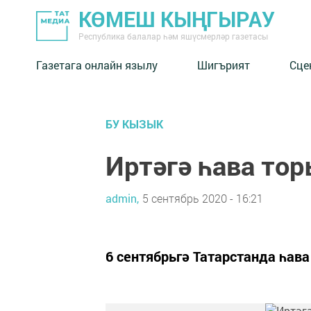
КӨМЕШ КЫҢГЫРАУ
Республика балалар һәм яшүсмерләр газетасы
Газетага онлайн язылу
Шигърият
Сце
БУ КЫЗЫК
Иртәгә һава то
admin,
5 сентябрь 2020 - 16:21
6 сентябрьгә Татарстанда һав