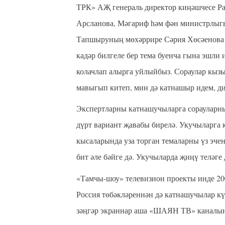
ТРК» АҖ генераль директор киңәшчесе Ра
Арсланова, Мәгариф һәм фән министрлыг
Тапшыруның мөхәррире Сәрия Хөсәенова а
кадәр билгеле бер тема буенча гына эшли 
колачлап алырга уйлыйбыз. Сораулар кыз
мавыгып китеп, мин дә катнашыр идем, ди
Экспертларны катнашучыларга сорауларн
дүрт вариант җавабы бирелә. Укучыларга 
кысаларында уза торган темаларны үз эчен
бит әле бәйге дә. Укучыларда җиңү теләге
«Тамчы-шоу» телевизион проекты инде 200
Россия төбәкләреннән дә катнашучылар к
зәңгәр экраннар аша «ШАЯН ТВ» каналынд