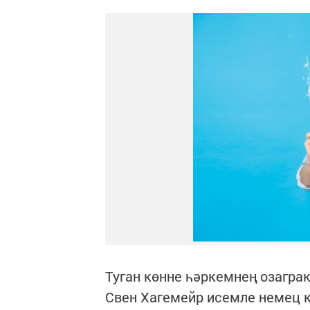
Туган көнне һәркемнең озаграк 
Свен Хагемейр исемле немец к