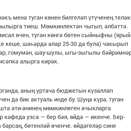
әкъ менә туган көнен билгеләп үтүченең теләк
ылырга тиеш. Мөмкинлектән чыгып, әлбәттә.
 мисал өчен, туган көнгә бөтен сыйныфны (ярый
е кеше, шәһәрдә алар 25-30 да була) чакырып
әр, гомумән, шау-шулы, ыгы-зыгылы бәйрәмнә
исәпкә алырга кирәк.
рганда, аның уртача бюджетын күзаллап
ен дә бик актуаль инде бу. Шуңа күрә, туган
шта әти-әнинең мөмкинлеген ачыкларга
 кафеда узса — бер бәя, өйдә — икенче. Бер-
барсаң, бөтенләй өченче. өйдәгеләр сине