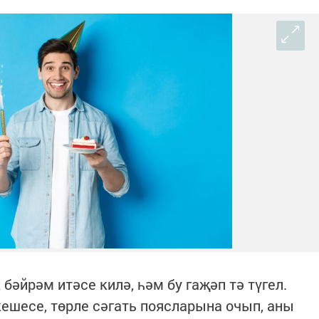
бәйрәм итәсе килә, һәм бу гаҗәп тә түгел.
ешесе, төрле сәгать поясларына очып, аны