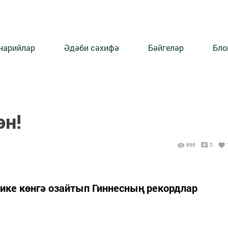
нарийлар
Әдәби сәхифә
Бәйгеләр
Бло
өн!
666
0
 ике көнгә озайтып Гиннесның рекордлар