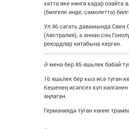
хәтта ике көнгә кадәр озайта 
(билгеле инде, самолетта) билг
Ул 46 сәгать дәвамында Свен 
(Австралия), ә аннан соң Гоно
рекордлар китабына кергән.
Ә менә бер 85 яшьлек бабай т
16 яшьлек бер кыз исә туган кө
Кешенең исәпсез күп килгәнен
аңлаган.
Германиядә туган көнне трамва