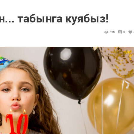
н... табынга куябыз!
795
0