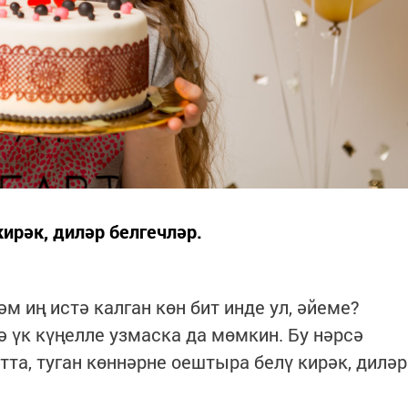
ирәк, диләр белгечләр.
һәм иң истә калган көн бит инде ул, әйеме?
ә үк күңелле узмаска да мөмкин. Бу нәрсә
тта, туган көннәрне оештыра белү кирәк, диләр