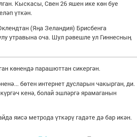
алган. Кыскасы, Свен 26 яшен ике көн буе
еләп үткән.
Оклендтан (Яңа Зеландия) Брисбенга
лулу утравына оча. Шул рәвешле ул Гиннесның
уган көнендә парашюттан сикергән.
ненә... бөтен интернет дусларын чакырган, ди.
 күргәч кенә, болай эшләргә ярамаганын
йда яисә метрода үткәрү гадәте дә бар икән.