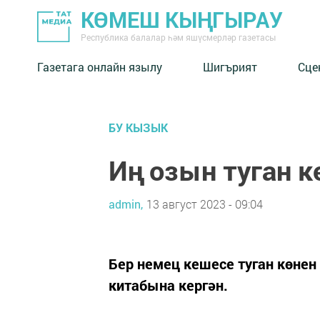
КӨМЕШ КЫҢГЫРАУ
Республика балалар һәм яшүсмерләр газетасы
Газетага онлайн язылу
Шигърият
Сце
БУ КЫЗЫК
Иң озын туган к
admin,
13 август 2023 - 09:04
Бер немец кешесе туган көнен
китабына кергән.