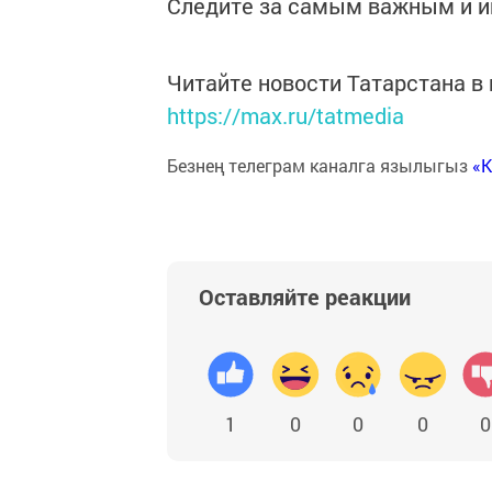
Следите за самым важным и 
Читайте новости Татарстана 
https://max.ru/tatmedia
Безнең телеграм каналга язылыгыз
«
Оставляйте реакции
1
0
0
0
0