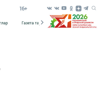
16+
глар
Газета тарихы
Әкият
Әкият язаб
1