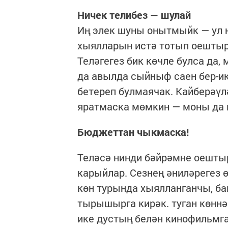
Ничек телибез — шулай
Иң элек шуны онытмыйк — ул н
хыялларын истә тотып оештыр
Теләгегез бик көчле булса да,
да авылда сыйныф саен бер-ик
бетереп булмаячак. Кайберәүл
яратмаска мөмкин — моны да 
Бюджеттан чыкмаска!
Теләсә нинди бәйрәмне оешты
карыйлар. Сезнең әниләрегез өч
көн турында хыялланганчы, ба
тырышырга кирәк. туган көннәр
ике дустың белән кинофильмга 