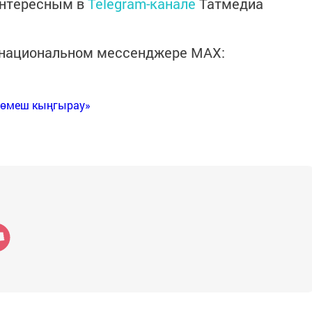
интересным в
Telegram-канале
Татмедиа
в национальном мессенджере MАХ:
Көмеш кыңгырау»