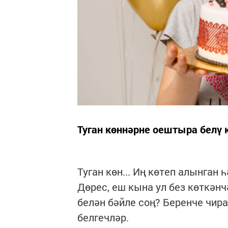
Туган көннәрне оештыра белү к
Туган көн... Иң көтеп алынган 
Дөрес, еш кына ул без көткәнч
белән бәйле соң? Беренче чира
белгечләр.