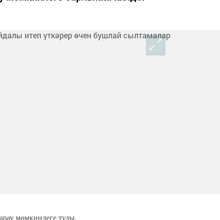
арау мөмкинлеге туды.