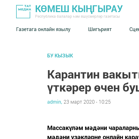
КӨМЕШ КЫҢГЫРАУ
Республика балалар һәм яшүсмерләр газетасы
Газетага онлайн язылу
Шигърият
Сце
БУ КЫЗЫК
Карантин вакыт
үткәрер өчен б
admin,
23 март 2020 - 10:25
Массакүләм мәдәни чараларны 
мәдәни үзәкләрне онлайн кара