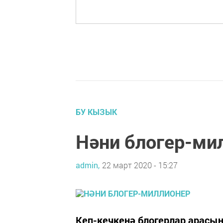
БУ КЫЗЫК
Нәни блогер-ми
admin,
22 март 2020 - 15:27
Кеп-кечкенә блогерлар арасы