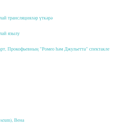
лай трансляцияләр үткәрә
лай язылу
март, Прокофьевның "Ромео һәм Джульетта" спектакле
useum), Вена