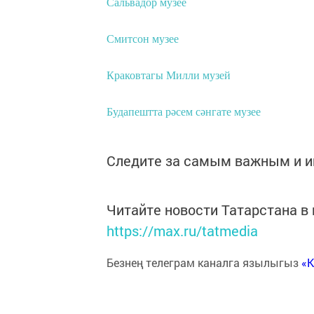
Сальвадор музее
Смитсон музее
Краковтагы Милли музей
Будапештта рәсем сәнгате музее
Следите за самым важным и 
Читайте новости Татарстана 
https://max.ru/tatmedia
Безнең телеграм каналга язылыгыз
«