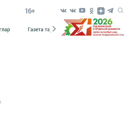
16+
глар
Газета тарихы
Әкият
Әкият язаб
2