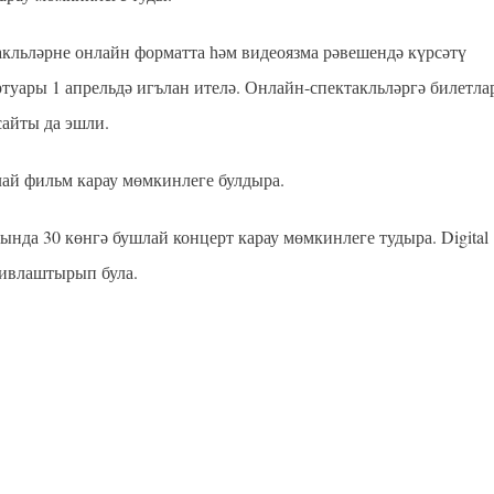
акльләрне онлайн форматта һәм видеоязма рәвешендә күрсәтү
туары 1 апрельдә игълан ителә. Онлайн-спектакльләргә билетла
сайты да эшли.
ай фильм карау мөмкинлеге булдыра.
ында 30 көнгә бушлай концерт карау мөмкинлеге тудыра. Digital
тивлаштырып була.