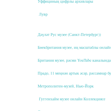
Уффициның цифрлы архивлары
Лувр
Дәүләт Рус музее (Санкт-Петербург))
Бөекбритания музее, иң масштаблы онлайн
Британия музее, рәсми YouTube каналында
Прадо, 11 меңнән артык әсәр, рәссамнар бу
Метрополитен-музей, Нью-Йорк
Гуггенхайм музее онлайн Коллекциясе