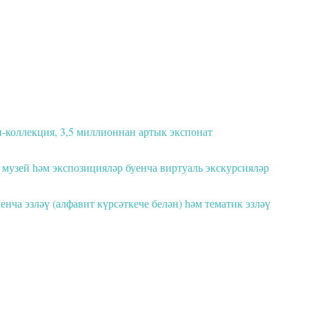
-коллекция, 3,5 миллионнан артык экспонат
 музей һәм экспозицияләр буенча виртуаль экскурсияләр
енча эзләү (алфавит күрсәткече белән) һәм тематик эзләү