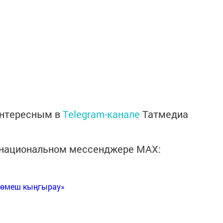
интересным в
Telegram-канале
Татмедиа
в национальном мессенджере MАХ:
Көмеш кыңгырау»