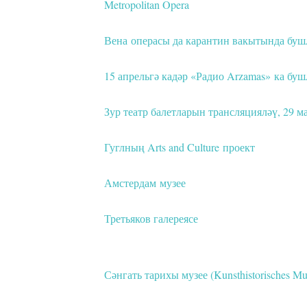
Metropolitan Opera
Вена операсы да карантин вакытында буш
15 апрельгә кадәр «Радио Arzamas» ка буш
Зур театр балетларын трансляцияләү, 29 
Гуглның Arts and Culture проект
Амстердам музее
Третьяков галереясе
Сәнгать тарихы музее (Kunsthistorisches M