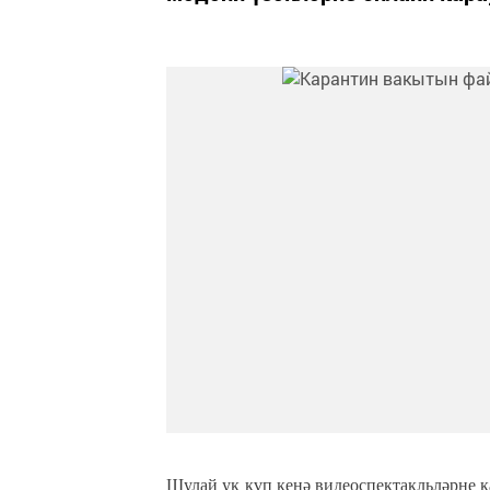
Шулай ук күп кенә видеоспектакльләрне к