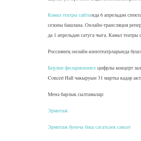
Камал театры сайты
нда 6 апрельдән спект
сезоны башлана. Онлайн-трансляция репер
да 1 апрельдән сатуга чыга. Камал театры 
Россиянең онлайн-кинотеатрларында бушл
Берлин филармониясе
цифрлы концерт зал
Concert Hall чакыруын 31 мартка кадәр ак
Менә барлык сылтамалар:
Эрмитаж
Эрмитаж буенча биш сәгатьлек сәяхәт