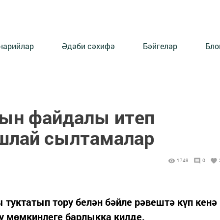
нарийлар
Әдәби сәхифә
Бәйгеләр
Бло
ын файдалы итеп
ушлай сылтамалар
1749
0
туктатып тору белән бәйле рәвештә күп кенә
у мөмкинлеге барлыкка килде.