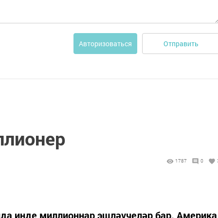
Отправить
Авторизоваться
ллионер
1787
0
нда инде миллионнар эшләүчеләр бар. Америка