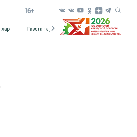
16+
глар
Газета тарихы
Әкият
Әкият язаб
0