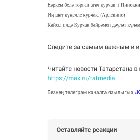
Һәркем белә торган агач курчак. ( Пинокки
Иң шат күңелле курчак. (Арлекино)
Кайсы илдә Курчак бәйрәмен дәүләт күләм
Следите за самым важным и 
Читайте новости Татарстана 
https://max.ru/tatmedia
Безнең телеграм каналга язылыгыз
«
Оставляйте реакции