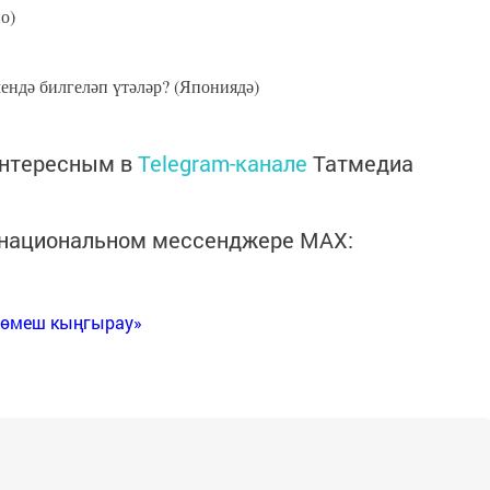
о)
ендә билгеләп үтәләр? (Япониядә)
интересным в
Telegram-канале
Татмедиа
в национальном мессенджере MАХ:
Көмеш кыңгырау»