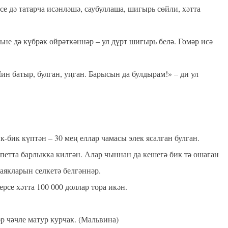
се дә татарча исәнләшә, саубуллаша, шигырь сөйли, хәтта
не дә күбрәк өйрәткәннәр – ул дүрт шигырь белә. Гомәр исә
н батыр, булган, уңган. Барысын да булдырам!» – ди ул
-бик күптән – 30 мең еллар чамасы элек ясалган булган.
ипетта барлыкка килгән. Алар чыннан да кешегә бик тә ошаган
аякларын селкетә белгәннәр.
рсе хәтта 100 000 доллар тора икән.
⠀
р чәчле матур курчак. (Мальвина)