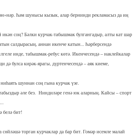
ән»нәр. Һәм шунысы кызык, алар бернинди рекламасыз да иң
 икән соң? Бәлки курчак-табышмак булгангадыр, алты кат шар
тын салдырасың, аннан икенче катын... Һәрберсендә
билгеле инде, табышмак-ребус көтә. Икенчесендә – наклейкалар
 дә булса кирәк-ярагы, дүртенчесендә – аяк киеме,
 ниһаять шуннан соң гына курчак үзе.
атабыздыр әле без. Ниндиләре генә юк аларның. Кайсы – спорт
..
ә белә бит!
а сөйләшә торган курчаклар да бар бит. Гомәр исемле малай