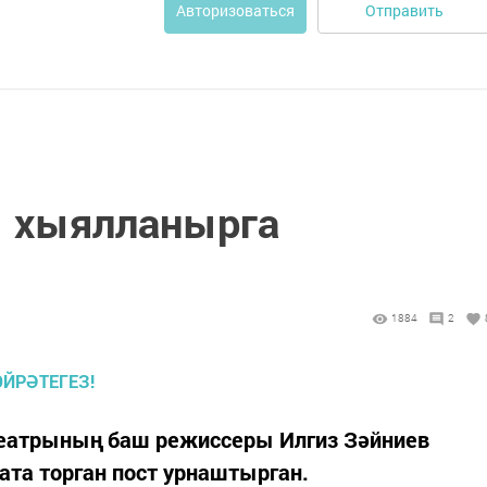
Отправить
Авторизоваться
 хыялланырга
1884
2
 театрының баш режиссеры Илгиз Зәйниев
ата торган пост урнаштырган.