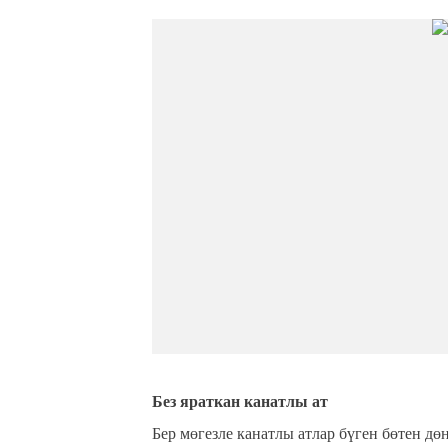
Без яраткан канатлы ат
Бер мөгезле канатлы атлар бүген бөтен д