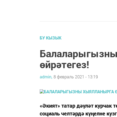
БУ КЫЗЫК
Балаларыгызны
өйрәтегез!
admin,
8 февраль 2021 - 13:19
«Әкият» татар дәүләт курчак
социаль челтәрдә күңелне кузг