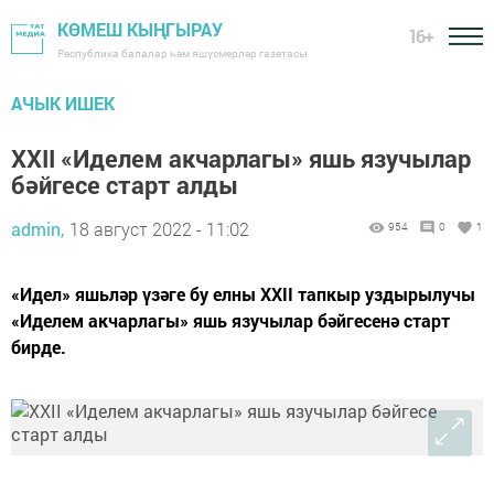
КӨМЕШ КЫҢГЫРАУ
16+
Республика балалар һәм яшүсмерләр газетасы
АЧЫК ИШЕК
XXII «Иделем акчарлагы» яшь язучылар
бәйгесе старт алды
admin,
18 август 2022 - 11:02
954
0
1
«Идел» яшьләр үзәге бу елны XXII тапкыр уздырылучы
«Иделем акчарлагы» яшь язучылар бәйгесенә старт
бирде.