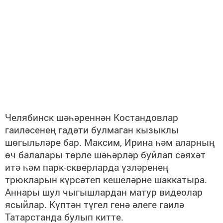
Челябинск шәһәреннән Костандовлар
гаиләсенең гадәти булмаган кызыклы
шөгыльләре бар. Максим, Ирина һәм аларның
өч балалары төрле шәһәрләр буйлап сәяхәт
итә һәм парк-скверларда үзләренең
трюкларын күрсәтеп кешеләрне шаккатыра.
Аннары шул чыгышлардан матур видеолар
ясыйлар. Күптән түгел генә әлеге гаилә
Татарстанда булып китте.