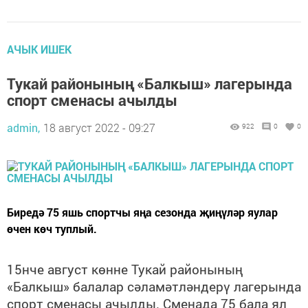
АЧЫК ИШЕК
Тукай районының «Балкыш» лагерында
спорт сменасы ачылды
admin,
18 август 2022 - 09:27
922
0
0
Биредә 75 яшь спортчы яңа сезонда җиңүләр яулар
өчен көч туплый.
15нче август көнне Тукай районының
«Балкыш» балалар сәламәтләндерү лагерында
спорт сменасы ачылды. Сменада 75 бала ял