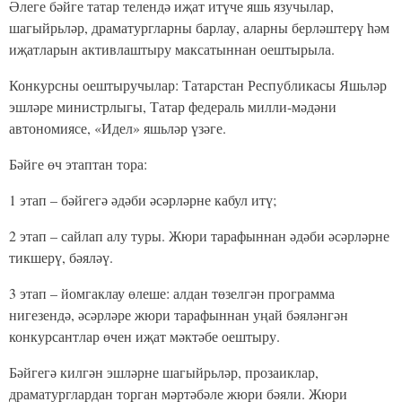
Әлеге бәйге татар телендә иҗат итүче яшь язучылар,
шагыйрьләр, драматургларны барлау, аларны берләштерү һәм
иҗатларын активлаштыру максатыннан оештырыла.
Конкурсны оештыручылар: Татарстан Республикасы Яшьләр
эшләре министрлыгы, Татар федераль милли-мәдәни
автономиясе, «Идел» яшьләр үзәге.
Бәйге өч этаптан тора:
1 этап – бәйгегә әдәби әсәрләрне кабул итү;
2 этап – сайлап алу туры. Жюри тарафыннан әдәби әсәрләрне
тикшерү, бәяләү.
3 этап – йомгаклау өлеше: алдан төзелгән программа
нигезендә, әсәрләре жюри тарафыннан уңай бәяләнгән
конкурсантлар өчен иҗат мәктәбе оештыру.
Бәйгегә килгән эшләрне шагыйрьләр, прозаиклар,
драматурглардан торган мәртәбәле жюри бәяли. Жюри