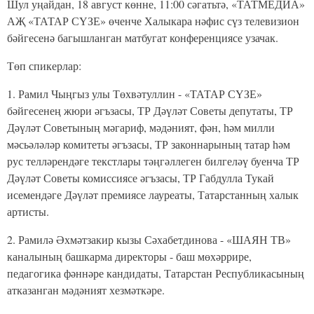
Шул уңайдан, 18 август көнне, 11:00 сәгатьтә, «ТАТМЕДИА»
АҖ «ТАТАР СҮЗЕ» өченче Халыкара нәфис сүз телевизион
бәйгесенә багышланган матбугат конференциясе узачак.
Төп спикерлар:
1. Рамил Чыңгыз улы Төхвәтуллин - «ТАТАР СҮЗЕ»
бәйгесенең жюри әгъзасы, ТР Дәүләт Советы депутаты, ТР
Дәүләт Советының мәгариф, мәдәният, фән, һәм милли
мәсьәләләр комитеты әгъзасы, ТР законнарының татар һәм
рус телләрендәге текстлары тәңгәллеген билгеләү буенча ТР
Дәүләт Советы комиссиясе әгъзасы, ТР Габдулла Тукай
исемендәге Дәүләт премиясе лауреаты, Татарстанның халык
артисты.
2. Рамилә Әхмәтзакир кызы Сәхабетдинова - «ШАЯН ТВ»
каналының башкарма директоры - баш мөхәррире,
педагогика фәннәре кандидаты, Татарстан Республикасының
атказанган мәдәният хезмәткәре.