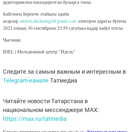
аудиториясенә юнәлдерелгән булырга тиеш.
Бәйгенең беренче этабына әдәби
әсәрләр
idelem.akcharlagi@gmail.com
электрон адресы буенча
2022 елның 30 сентябренә 23:59 сәгатькә кадәр кабул ителә.
Чыганак:
IDEL | Молодежный центр "Идель"
Следите за самым важным и интересным в
Telegram-канале
Татмедиа
Читайте новости Татарстана в
национальном мессенджере MАХ:
https://max.ru/tatmedia
Безнең телеграм каналга язылыгыз
«Көмеш кыңгырау»