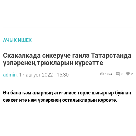
АЧЫК ИШЕК
Скакалкада сикерүче гаилә Татарстанда
үзләренең трюкларын күрсәтте
admin,
17 август 2022 - 15:30
1074
0
2
Өч бала һәм аларның әти-әнисе төрле шәһәрләр буйлап
сәяхәт итә һәм үзләренең осталыкларын күрсәтә.