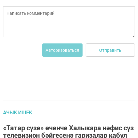
Отправить
Авторизоваться
АЧЫК ИШЕК
«Татар сүзе» өченче Халыкара нәфис сүз
телевизион бәйгесенә гаризалар кабул