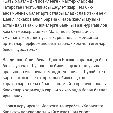
«Батыр батл» дип исемләнгән мастер-классны
Татарстан Республикасы Дәүләт җыр һәм бию
ансамбленең балет артистлары Владислав Уткин һәм
Данил Исхаков алып барачак. Чара җанлы музыка
астында узачак: биючеләргә баянчы Газинур Равилов
һәм битмейкер, диджей Malsi music булышачак.
«Чулпан» мәдәният үзәге каршындагы мәйданда
артистлар перформанс оештырачак һәм чын егетләр
биюен күрсәтәчәк.
Владислав Уткин белән Данил Исхаков арасында бию
батлы узачак. Шуннан соң биючеләр катнашучылар
арасыннан үзләренә команда туплаячак. Шулай итеп,
һәр теләгән кеше татар халык биюенең төп
хәрәкәтләрен генә өйрәнеп калмый, ә профессиональ
биючеләр ярдәмендә каршы як команда белән батлда
ярышачак.
Чарага керү ирекле. Исегезгә төшерәбез, «Хәрәкәттә –
бәрәкәт» парклардагы җәйге иҗат һәм спорт