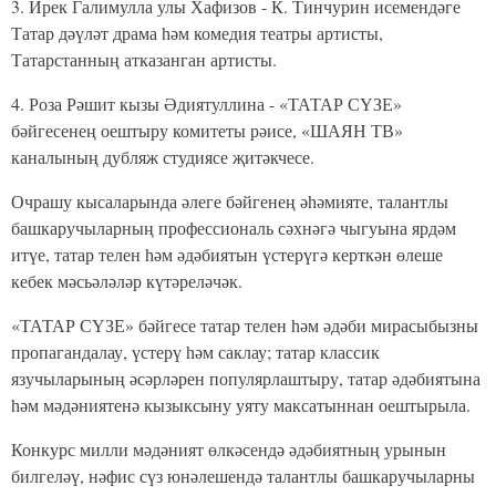
3. Ирек Галимулла улы Хафизов - К. Тинчурин исемендәге
Татар дәүләт драма һәм комедия театры артисты,
Татарстанның атказанган артисты.
4. Роза Рәшит кызы Әдиятуллина - «ТАТАР СҮЗЕ»
бәйгесенең оештыру комитеты рәисе, «ШАЯН ТВ»
каналының дубляж студиясе җитәкчесе.
Очрашу кысаларында әлеге бәйгенең әһәмияте, талантлы
башкаручыларның профессиональ сәхнәгә чыгуына ярдәм
итүе, татар телен һәм әдәбиятын үстерүгә керткән өлеше
кебек мәсьәләләр күтәреләчәк.
«ТАТАР СҮЗЕ» бәйгесе татар телен һәм әдәби мирасыбызны
пропагандалау, үстерү һәм саклау; татар классик
язучыларының әсәрләрен популярлаштыру, татар әдәбиятына
һәм мәдәниятенә кызыксыну уяту максатыннан оештырыла.
Конкурс милли мәдәният өлкәсендә әдәбиятның урынын
билгеләү, нәфис сүз юнәлешендә талантлы башкаручыларны