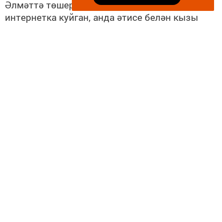
Әлмәттә төшерелгән видеоны алар
интернетка куйган, анда әтисе белән кызы
синхрон рәвештә скакалкада төрле трюклар
ясыйлар, әлеге видеоны ике көн эчендә
227
562
кеше караган инде.
Әлеге спорт төре роуп-скиппинг дип
атала. Гаилә башлыгы Максим роуп-
скиппинг белән инде 8 ел шөгыльләнә,
аңа тормыш иптәше белән балалары
да кушылган.
Максим роуп-скиппинг буенча
“Фристайл” номинациясендә 2017 һәм
2018 елларда Россия чемпионы
булган.
Шулай ук, аның скакалкада сикерү
техникасы буенча үз видеокурсы,
скакалкалар җитештерү һәм сату