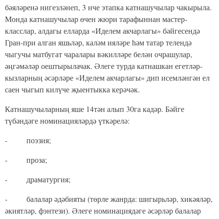
бәяләренә нигезләнеп, 3 нче этапка катнашучылар чакырыла.
Монда катнашучылар өчен жюри тарафыннан мастер-
класслар, алдагы елларда «Иделем акчарлагы» бәйгесендә
Гран-при алган яшьләр, каләм ияләре һәм татар телендә
чыгучы матбугат чаралары вәкилләре белән очрашулар,
әңгәмәләр оештырылачак. Әлеге турда катнашкан егетләр-
кызларның әсәрләре «Иделем акчарлагы» дип исемләнгән ел
саен чыгып килүче җыентыкка керәчәк.
Катнашучыларның яше 14тән алып 30га кадәр. Бәйге
түбәндәге номинацияләрдә үткәрелә:
- поэзия;
- проза;
- драматургия;
- балалар әдәбияты (төрле жанрда: шигырьләр, хикәяләр,
әкиятләр, фэнтези). Әлеге номинациядәге әсәрләр балалар