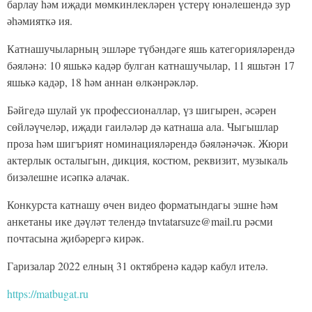
барлау һәм иҗади мөмкинлекләрен үстерү юнәлешендә зур
әһәмияткә ия.
Катнашучыларның эшләре түбәндәге яшь категорияләрендә
бәяләнә: 10 яшькә кадәр булган катнашучылар, 11 яшьтән 17
яшькә кадәр, 18 һәм аннан өлкәнрәкләр.
Бәйгедә шулай ук профессионаллар, үз шигырен, әсәрен
сөйләүчеләр, иҗади гаиләләр дә катнаша ала. Чыгышлар
проза һәм шигърият номинацияләрендә бәяләнәчәк. Жюри
актерлык осталыгын, дикция, костюм, реквизит, музыкаль
бизәлешне исәпкә алачак.
Конкурста катнашу өчен видео форматындагы эшне һәм
анкетаны ике дәүләт телендә tnvtatarsuze@mail.ru рәсми
почтасына җибәрергә кирәк.
Гаризалар 2022 елның 31 октябренә кадәр кабул ителә.
https://matbugat.ru