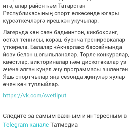
итә, алар район һәм Татарстан
Республикасының спорт өлкәсендә югары
күрсәткечләргә ирешкән укучылар.
Лагерьда көн саен бадминтон, кикбоксинг,
өстәл теннисы, көрәш буенча тренировкалар
үткәрелә. Балалар «Акчарлак» бассейнында
йөзү белән шөгыльләнәләр. Төрле конкурслар,
квестлар, викториналар һәм дискотекалар үз
эченә алган күңел ачу программасы эшләнгән.
Яшь спортчылар яңа сезонда җиңүләр яулар
өчен көч туплыйлар.
https://vk.com/svetliput
Следите за самым важным и интересным в
Telegram-канале
Татмедиа