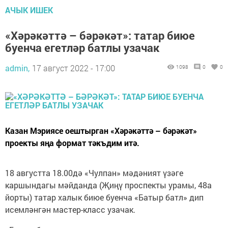
АЧЫК ИШЕК
«Хәрәкәттә – бәрәкәт»: татар биюе
буенча егетләр батлы узачак
admin,
17 август 2022 - 17:00
1098
0
0
Казан Мэриясе оештырган «Хәрәкәттә – бәрәкәт»
проекты яңа формат тәкъдим итә.
18 августта 18.00дә «Чулпан» мәдәният үзәге
каршындагы мәйданда (Җиңү проспекты урамы, 48а
йорты) татар халык биюе буенча «Батыр батл» дип
исемләнгән мастер-класс узачак.