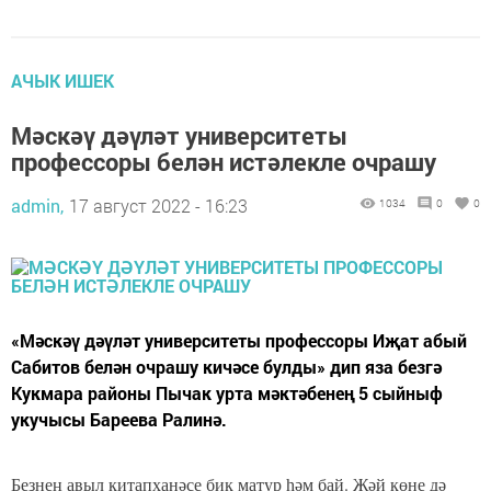
АЧЫК ИШЕК
Мәскәү дәүләт университеты
профессоры белән истәлекле очрашу
admin,
17 август 2022 - 16:23
1034
0
0
«Мәскәү дәүләт университеты профессоры Иҗат абый
Сабитов белән очрашу кичәсе булды» дип яза безгә
Кукмара районы Пычак урта мәктәбенең 5 сыйныф
укучысы Бареева Ралинә.
Безнең авыл китапханәсе бик матур һәм бай. Җәй көне дә