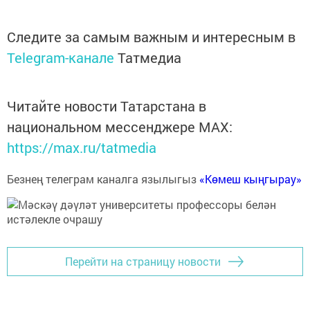
Следите за самым важным и интересным в
Telegram-канале
Татмедиа
Читайте новости Татарстана в
национальном мессенджере MАХ:
https://max.ru/tatmedia
Безнең телеграм каналга язылыгыз
«Көмеш кыңгырау»
Перейти на страницу новости