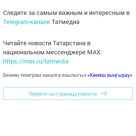
Следите за самым важным и интересным в
Telegram-канале
Татмедиа
Читайте новости Татарстана в
национальном мессенджере MАХ:
https://max.ru/tatmedia
Безнең телеграм каналга язылыгыз
«Көмеш кыңгырау»
Перейти на страницу новости