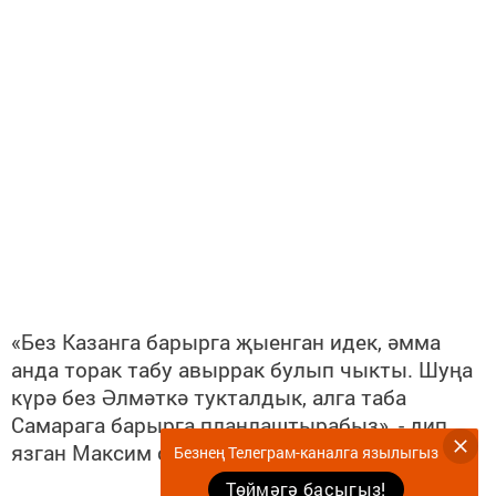
«Без Казанга барырга җыенган идек, әмма
анда торак табу авыррак булып чыкты. Шуңа
күрә без Әлмәткә тукталдык, алга таба
Самарага барырга планлаштырабыз», - дип
язган Максим соцчелтәрдә.
Безнең Телеграм-каналга язылыгыз
Төймәгә басыгыз!