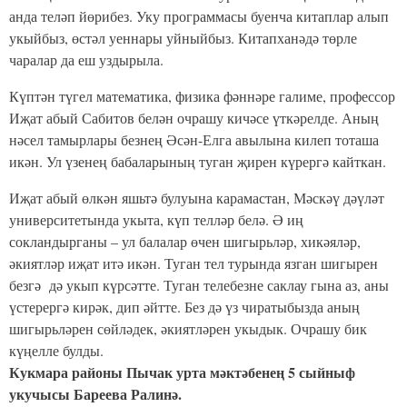
анда теләп йөрибез. Уку программасы буенча китаплар алып
укыйбыз, өстәл уеннары уйныйбыз. Китапханәдә төрле
чаралар да еш уздырыла.
Күптән түгел математика, физика фәннәре галиме, профессор
Иҗат абый Сабитов белән очрашу кичәсе үткәрелде. Аның
нәсел тамырлары безнең Әсән-Елга авылына килеп тоташа
икән. Ул үзенең бабаларының туган җирен күрергә кайткан.
Иҗат абый өлкән яшьтә булуына карамастан, Мәскәү дәүләт
университетында укыта, күп телләр белә. Ә иң
сокландырганы – ул балалар өчен шигырьләр, хикәяләр,
әкиятләр иҗат итә икән.
Туган тел турында язган шигырен
безгә дә укып күрсәтте. Туган телебезне саклау гына аз, аны
үстерергә кирәк, дип әйтте. Без дә үз чиратыбызда аның
шигырьләрен сөйләдек, әкиятләрен укыдык. Очрашу бик
күңелле булды.
Кукмара районы Пычак урта мәктәбенең 5 сыйныф
укучысы Бареева Ралинә.