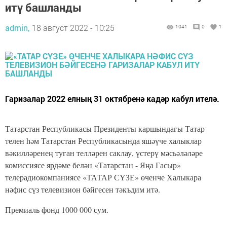
итү башланды
admin,
18 август 2022 - 10:25
1041
0
1
Гаризалар 2022 елның 31 октябренә кадәр кабул ителә.
Татарстан Республикасы Президенты каршындагы Татар
телен һәм Татарстан Республикасында яшәүче халыклар
вәкилләренең туган телләрен саклау, үстерү мәсьәләләре
комиссиясе ярдәме белән «Татарстан - Яңа Гасыр»
телерадиокомпаниясе «ТАТАР СҮЗЕ» өченче Халыкара
нәфис сүз телевизион бәйгесен тәкъдим итә.
Премиаль фонд 1000 000 сум.