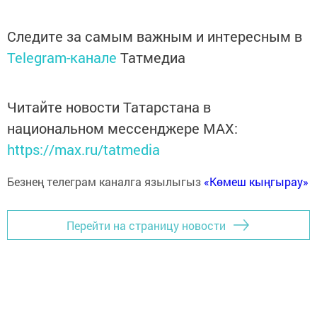
Следите за самым важным и интересным в
Telegram-канале
Татмедиа
Читайте новости Татарстана в
национальном мессенджере MАХ:
https://max.ru/tatmedia
Безнең телеграм каналга язылыгыз
«Көмеш кыңгырау»
Перейти на страницу новости