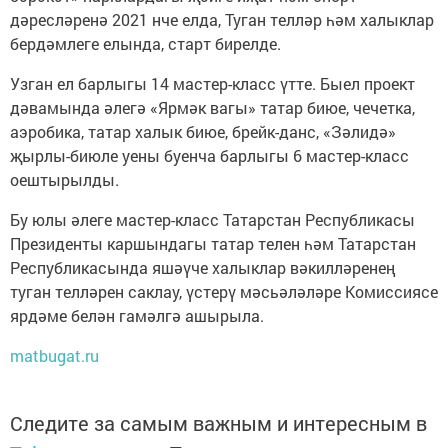
дәресләренә 2021 нче елда, Туган телләр һәм халыклар
бердәмлеге елында, старт бирелде.
Узган ел барлыгы 14 мастер-класс үтте. Быел проект
дәвамында әлегә «Ярмәк вагы» татар биюе, чечетка,
аэробика, татар халык биюе, брейк-данс, «Зәлидә»
җырлы-биюле уены буенча барлыгы 6 мастер-класс
оештырылды.
Бу юлы әлеге мастер-класс Татарстан Республикасы
Президенты каршындагы татар телен һәм Татарстан
Республикасында яшәүче халыклар вәкилләренең
туган телләрен саклау, үстерү мәсьәләләре Комиссиясе
ярдәме белән гамәлгә ашырыла.
matbugat.ru
Следите за самым важным и интересным в