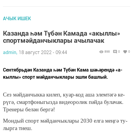
АЧЫК ИШЕК
Казанда һәм Түбән Камада «а­кыл­лы»
спорт­мәй­дан­чык­ла­ры ачылачак
admin,
18 август 2022 - 09:44
898
0
0
Сен­тябрь­дән Ка­зан­да һәм Тү­бән Ка­ма шә­һә­рен­дә «а­
кыл­лы» спорт мәй­дан­чык­ла­ры эш­ли баш­лый.
Сез мәй­дан­чык­ка ки­леп, ку­ар-код аша элем­тә­гә ке­
рү­гә, смарт­фо­ны­гыз­да ви­де­о­ро­лик пәй­да бу­ла­чак.
Тре­не­ры бе­лән бер­гә!
Мон­дый спорт мәй­дан­чык­ла­ры 2030 ел­га мең­гә ту­
лыр­га ти­еш.