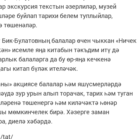
р экскурсия текстын әзерлиләр, музей
ләре буйлап тарихи белем туплыйлар,
ә төшенәләр.
 Бик-Булатовның балалар өчен чыккан «Ничек
ән» исемле яңа китабын тәкъдим итү дә
рлык балаларга да бу өр-яңа кечкенә
гы китап бүләк ителәчәк.
ны» акциясе балалар һәм яшүсмерләрдә
үдә зур урын алып торачак, тарих һәм туган
рләренә төшенергә һәм киләчәктә һөнәр
шы мөмкинчелек бирә. Хәзерге заман
а, диелә хәбәрдә.
/tat/