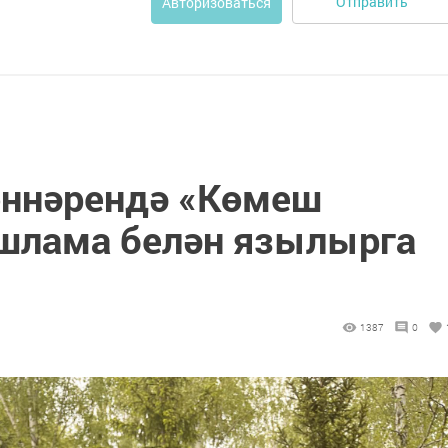
Отправить
Авторизоваться
өннәрендә «Көмеш
шлама белән язылырга
1387
0