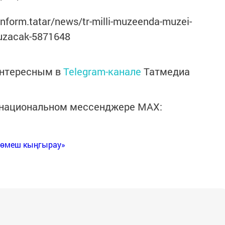
inform.tatar/news/tr-milli-muzeenda-muzei-
-uzacak-5871648
интересным в
Telegram-канале
Татмедиа
в национальном мессенджере MАХ:
Көмеш кыңгырау»