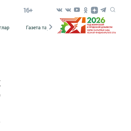
16+
глар
Газета тарихы
Әкият
Әкият язаб
к
1
.