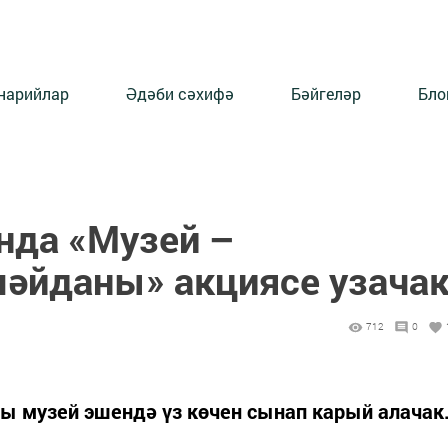
нарийлар
Әдәби сәхифә
Бәйгеләр
Бло
нда «Музей –
әйданы» акциясе узача
712
0
ы музей эшендә үз көчен сынап карый алачак