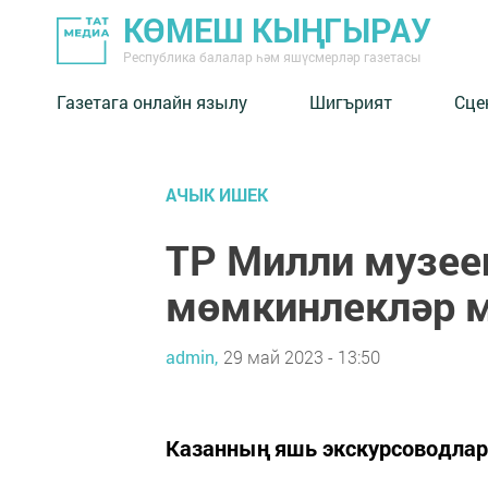
КӨМЕШ КЫҢГЫРАУ
Республика балалар һәм яшүсмерләр газетасы
Газетага онлайн язылу
Шигърият
Сце
АЧЫК ИШЕК
ТР Милли музее
мөмкинлекләр м
admin,
29 май 2023 - 13:50
Казанның яшь экскурсоводлар