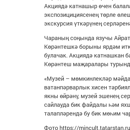
Акциядә катнашыр өчен балала
экспозицициясенең төрле өлеш
экскурсия үткәрүнең серләрен
Чараның соңында язучы Айрат
Көрәнтешкә борыны ярдәм итк
булачак. Акциядә катнашкан ба
Көрәнтеш маҗаралары турында
«Музей – мөмкинлекләр мәйда
ватанпәрварлык хисен тәрбиялә
якны өйрәнү, музей эшенең се
сайлауда бик файдалы һәм ях
талапләрендә бу бик мөһим чар
Фото https://mincult.tatarstan.ru