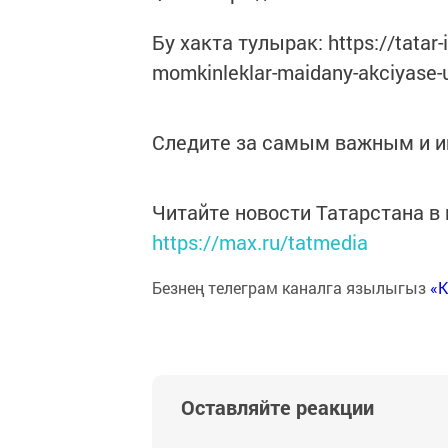
Бу хакта тулырак: https://tatar-
momkinleklar-maidany-akciyase
Следите за самым важным и 
Читайте новости Татарстана 
https://max.ru/tatmedia
Безнең телеграм каналга язылыгыз
«
Оставляйте реакции