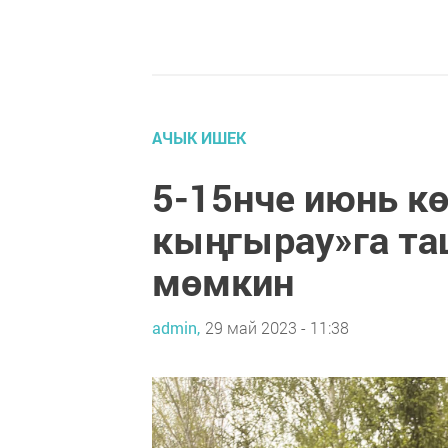
АЧЫК ИШЕК
5-15нче июнь к
кыңгырау»га та
мөмкин
admin,
29 май 2023 - 11:38