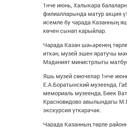
1нче июнь, Халыкара балаларн
филиалларында матур акция ү
исемле бу чарада Казанның я
көчен сынап карыйлар.
Чарада Казан шәһәренең төрле
иткән, музей эшен яратучы мә
Мәдәният министрлыгы матбуг
Яшь музей сөючеләр 1нче июнь
Е.А.Боратынский музеенда, Га
мемориаль музеенда, Бөек Ва
Красновидово авылындагы М.Г
экскурсия үткәрәчәк.
Чарада Казанның төрле район