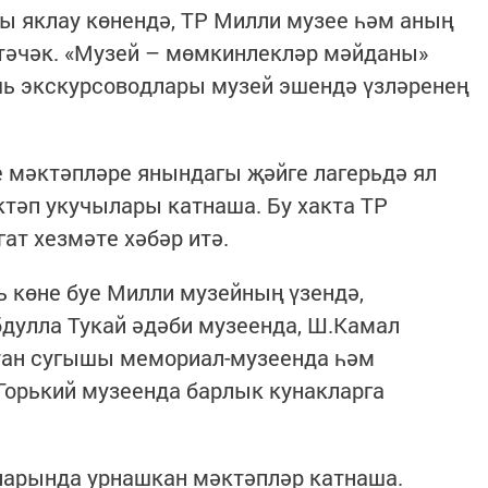
ы яклау көнендә, ТР Милли музее һәм аның
тәчәк. «Музей – мөмкинлекләр мәйданы»
шь экскурсоводлары музей эшендә үзләренең
 мәктәпләре янындагы җәйге лагерьдә ял
ктәп укучылары катнаша. Бу хакта ТР
ат хезмәте хәбәр итә.
 көне буе Милли музейның үзендә,
бдулла Тукай әдәби музеенда, Ш.Камал
тан сугышы мемориал-музеенда һәм
орький музеенда барлык кунакларга
нарында урнашкан мәктәпләр катнаша.