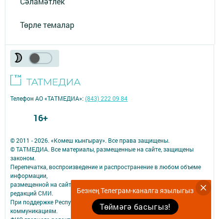
Сәламәтлек
Төрле темалар
Телефон АО «ТАТМЕДИА»:
(843) 222 09 84
16+
© 2011 - 2026. «Комеш кынгырау». Все права защищены.
© ТАТМЕДИА. Все материалы, размещенные на сайте, защищены
законом.
Перепечатка, воспроизведение и распространение в любом объеме
информации,
размещенной на сайте, возможна только с письменного согласия
Безнең Телеграм-каналга язылыгыз
редакций СМИ.
При поддержке Республиканского агентства по печати и массовым
Төймәгә басыгыз!
коммуникациям.