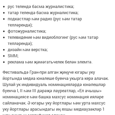
рус телендә басма журналистика;
татар телендә басма журналистика;
подкастлар һәм радио (рус һәм татар
телләрендә);
фотожурналистика;
телевидение һәм видеоблогинг (рус һәм татар
телләрендә);
дизайн һәм верстка;
SMM;
реклама һәм җәмәгатьчелек белән элемтә.
Фестивальдә Гран-при алган җиңүче югары уку
йортында медиа юнәлеше буенча укырга керә алачак.
Шулай ук индивидуаль номинацияләрдә юнәлешләр
буенча I, II һәм III дәрәҗә лауреатлар, «Ел ачышы»
номинациясе һәм башка махсус номинация ияләре
сайланачак. Ә югары уку йортлары һәм урта махсус
уку йортлары арасындагы иң яхшы медиаүзәкләр 1