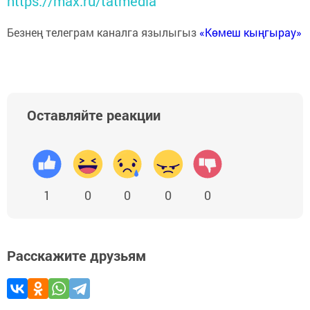
https://max.ru/tatmedia
Безнең телеграм каналга язылыгыз
«Көмеш кыңгырау»
Оставляйте реакции
1
0
0
0
0
Расскажите друзьям