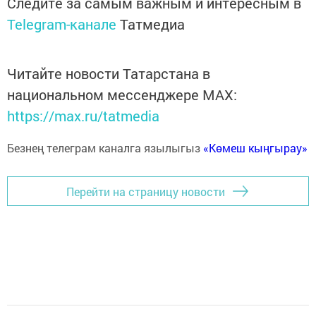
Следите за самым важным и интересным в
Telegram-канале
Татмедиа
Читайте новости Татарстана в
национальном мессенджере MАХ:
https://max.ru/tatmedia
Безнең телеграм каналга язылыгыз
«Көмеш кыңгырау»
Перейти на страницу новости