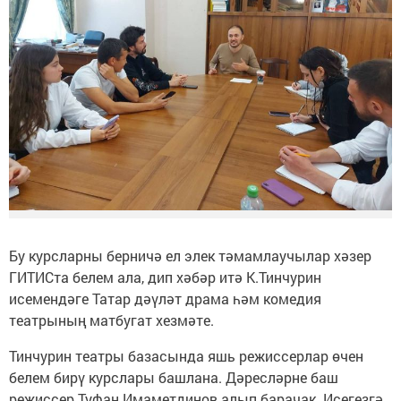
Бу курсларны берничә ел элек тәмамлаучылар хәзер
ГИТИСта белем ала, дип хәбәр итә К.Тинчурин
исемендәге Татар дәүләт драма һәм комедия
театрының матбугат хезмәте.
Тинчурин театры базасында яшь режиссерлар өчен
белем бирү курслары башлана. Дәресләрне баш
режиссер Туфан Имаметдинов алып барачак. Исегезгә