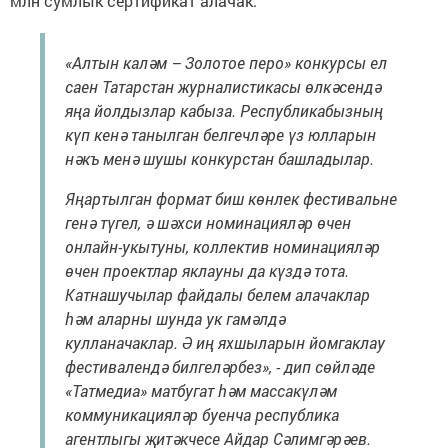
млн сумлык сертификат алачак.
«Алтын каләм – Золотое перо» конкурсы ел
саен Татарстан журналистикасы өлкәсендә
яңа йолдызлар кабыза. Республикабызның
күп кенә танылган белгечләре үз юлларын
нәкъ менә шушы конкурстан башладылар.
Яңартылган формат биш көнлек фестивальне
генә түгел, ә шәхси номинацияләр өчен
онлайн-укытуны, коллектив номинацияләр
өчен проектлар яклауны да күздә тота.
Катнашучылар файдалы белем алачаклар
һәм аларны шунда ук гамәлдә
кулланачаклар. Ә иң яхшыларын йомгаклау
фестивалендә билгеләрбез», - дип сөйләде
«Татмедиа» матбугат һәм массакүләм
коммуникацияләр буенча республика
агентлыгы җитәкчесе Айдар Сәлимгәрәев.