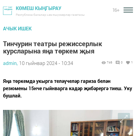
КӨМЕШ КЫҢГЫРАУ
16+
Республика балалар һәм яшүсмерләр газетасы
АЧЫК ИШЕК
Тинчурин театры режиссерлык
курсларына яңа төркем җыя
admin,
10 гыйнвар 2024 - 10:34
746
0
1
Яңа төркемдә укырга теләүчеләр гариза белән
резюмены 15нче гыйнварга кадәр җибәрергә тиеш. Уку
бушлай.