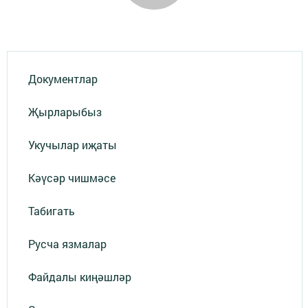
Документлар
Җырларыбыз
Укучылар иҗаты
Кәүсәр чишмәсе
Табигать
Русча язмалар
Файдалы киңәшләр