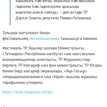
хакыйкать һәм ялган, яхшылык һәм явызлык,
гаделлек һәм гаделсезлек арасында
мәңгелек шәхси сайлау», – дип өстәде ТР
Дәүләт Советы депутаты Римма Ратникова.
Тулырак мәгълүмат белән
фестивальнең
Нигезләмәсендә
танышырга мөмкин.
Фестиваль ТР Яшьләр эшләре Министрлыгы,
«Татмедиа» Республика матбугат һәм массакүләм
коммуникацияләр агентлыгы, ТР Журналистлар
берлеге, ТР Мәгариф һәм фән министрлыгы, ТР Югары
белем бирү мәгариф оешмалары, «Яңа Гасыр»
телерадиокомпаниясе һәм «Идел» яшьләр журналы
тарафыннан үткәрелә.
https://mon.tatarstan.ru/tat/