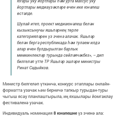
югары уку йортлары һәм урта махсус уку
йортлары медиаүзәкләре өчен ике юнәлеш
өстәлде.
Шулай итеп, проект медиаюнәлеш белән
кызыксынучы яшьләрнең төрле
категорияләрен үз эченә алачак. Яшьләр
белән бергә республикада һәм тулаем илдә
алар өчен булдырылган барлык
мөмкинлекләр турында сөйләячәкбез», – дип
билгеләп үтте ТР Яшьләр эшләре министры
Ринат Садыйков.
Министр билгеләп үткәнчә, конкурс этаплары онлайн-
форматта узачак һәм берничә тапкыр турыдан-туры
чыгыш ясау планлаштырыла, иң яхшылары йомгаклау
фестиваленә узачак.
Индивидуаль номинация
8 юнәлешне
үз эченә ала: