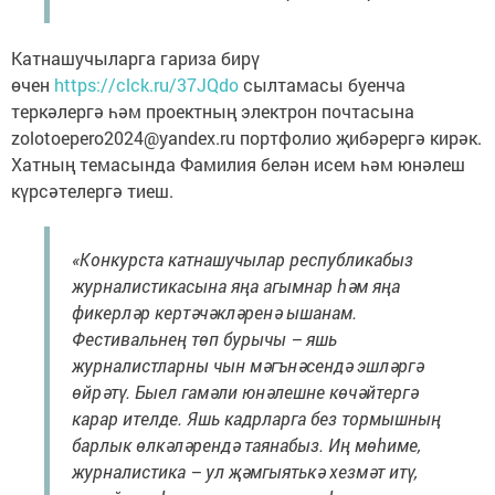
Катнашучыларга гариза бирү
өчен
https://clck.ru/37JQdo
сылтамасы буенча
теркәлергә һәм проектның электрон почтасына
zolotoepero2024@yandex.ru портфолио җибәрергә кирәк.
Хатның темасында Фамилия белән исем һәм юнәлеш
күрсәтелергә тиеш.
«Конкурста катнашучылар республикабыз
журналистикасына яңа агымнар һәм яңа
фикерләр кертәчәкләренә ышанам.
Фестивальнең төп бурычы – яшь
журналистларны чын мәгънәсендә эшләргә
өйрәтү. Быел гамәли юнәлешне көчәйтергә
карар ителде. Яшь кадрларга без тормышның
барлык өлкәләрендә таянабыз. Иң мөһиме,
журналистика – ул җәмгыятькә хезмәт итү,