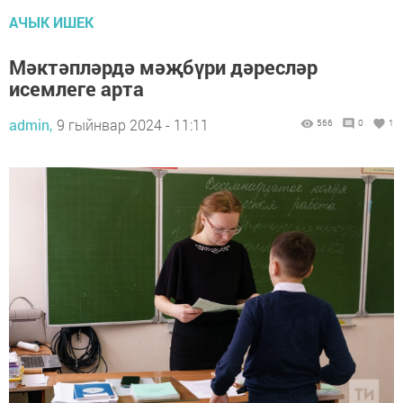
АЧЫК ИШЕК
Мәктәпләрдә мәҗбүри дәресләр
исемлеге арта
admin,
9 гыйнвар 2024 - 11:11
566
0
1