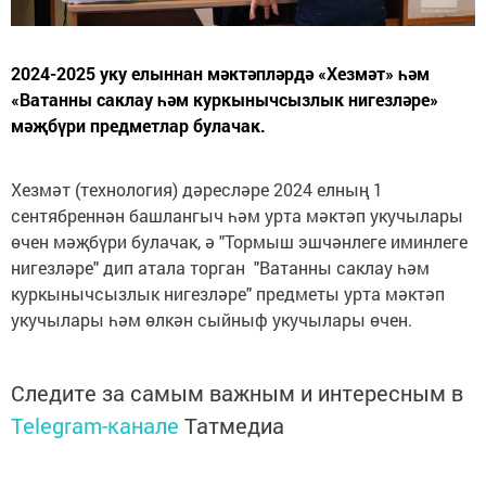
2024-2025 уку елыннан мәктәпләрдә «Хезмәт» һәм
«Ватанны саклау һәм куркынычсызлык нигезләре»
мәҗбүри предметлар булачак.
Хезмәт (технология) дәресләре 2024 елның 1
сентябреннән башлангыч һәм урта мәктәп укучылары
өчен мәҗбүри булачак, ә "Тормыш эшчәнлеге иминлеге
нигезләре" дип атала торган "Ватанны саклау һәм
куркынычсызлык нигезләре" предметы урта мәктәп
укучылары һәм өлкән сыйныф укучылары өчен.
Следите за самым важным и интересным в
Telegram-канале
Татмедиа