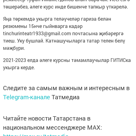
төшерәбез, әлеге курс инде бишенче тапкыр үткәрелә.
Яңа төркемдә укырга теләүчеләр гариза белән
резюмены 15нче гыйнварга кадәр
tinchurinteatr1933@gmail.com почтасына җибәрергә
тиеш. Уку бушлай. Катнашучыларга татар телен белү
мәҗбүри.
2021-2023 елда әлеге курсны тәмамлаучылар ГИТИСка
укырга керде.
Следите за самым важным и интересным в
Telegram-канале
Татмедиа
Читайте новости Татарстана в
национальном мессенджере MАХ: