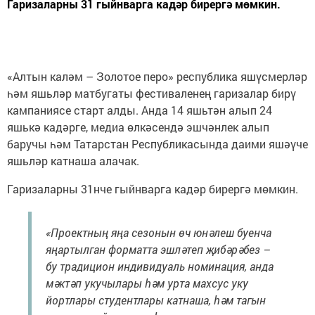
Гаризаларны 31 гыйнварга кадәр бирергә мөмкин.
«Алтын каләм – Золотое перо» республика яшүсмерләр
һәм яшьләр матбугаты фестиваленең гаризалар бирү
кампаниясе старт алды. Анда 14 яшьтән алып 24
яшькә кадәрге, медиа өлкәсендә эшчәнлек алып
баручы һәм Татарстан Республикасында даими яшәүче
яшьләр катнаша алачак.
Гаризаларны 31нче гыйнварга кадәр бирергә мөмкин.
«Проектның яңа сезонын өч юнәлеш буенча
яңартылган форматта эшләтеп җибәрәбез –
бу традицион индивидуаль номинация, анда
мәктәп укучылары һәм урта махсус уку
йортлары студентлары катнаша, һәм тагын