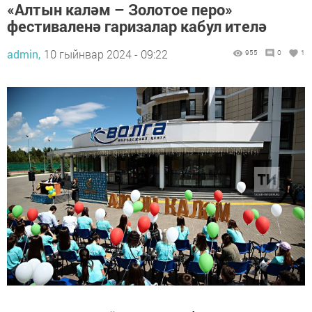
«Алтын каләм – Золотое перо»
фестиваленә гаризалар кабул ителә
admin,
10 гыйнвар 2024 - 09:22
955
0
1