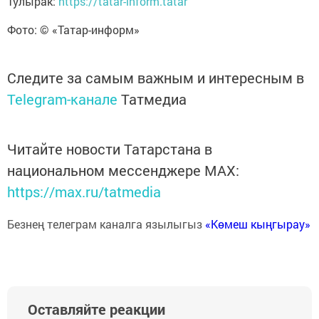
Тулырак:
https://tatar-inform.tatar
Фото: © «Татар-информ»
Следите за самым важным и интересным в
Telegram-канале
Татмедиа
Читайте новости Татарстана в
национальном мессенджере MАХ:
https://max.ru/tatmedia
Безнең телеграм каналга язылыгыз
«Көмеш кыңгырау»
Оставляйте реакции