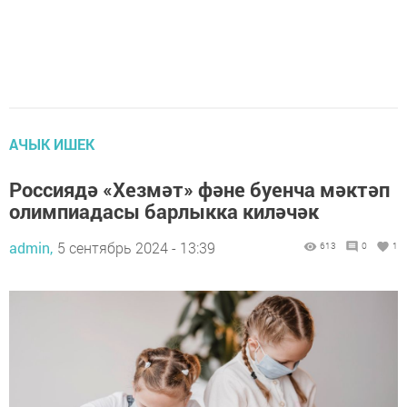
АЧЫК ИШЕК
Россиядә «Хезмәт» фәне буенча мәктәп
олимпиадасы барлыкка киләчәк
admin,
5 сентябрь 2024 - 13:39
613
0
1