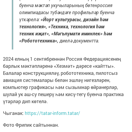
буенча мәктәп укучыларының бөтенроссия
олимпиадасы түбәндәге профильләр буенча
үткәрелә:
«Йорт культурасы, дизайн һәм
технология», «Техника, технология һәм
техник иҗат», «Мәгълүмати иминлек» һәм
«Робототехника»,
диелә документта.
2024 елның 1 сентябреннән Россия Федерациясенең
барлык мәктәпләренә «Хезмәт» дәресе «кайтты».
Балалар конструкцияләү, робототехника, пилотсыз
авиация системалары белән эшләү нигезләрен,
компьютер графикасы һәм сызымнар өйрәнерләр,
шулай ук аш-су пешерү һәм кисү-тегү буенча практика
үтәрләр дип көтелә.
Чыганак:
https://tatar-inform.tatar/
Фото Фрипик сайтыннан.