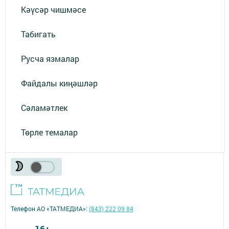
Кәүсәр чишмәсе
Табигать
Русча язмалар
Файдалы киңәшләр
Сәламәтлек
Төрле темалар
Телефон АО «ТАТМЕДИА»:
(843) 222 09 84