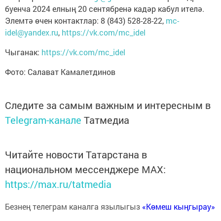
буенча 2024 елның 20 сентябренә кадәр кабул ителә.
Элемтә өчен контактлар: 8 (843) 528-28-22,
mc-
idel@yandex.ru
,
https://vk.com/mc_idel
Чыганак:
https://vk.com/mc_idel
Фото: Салават Камалетдинов
Следите за самым важным и интересным в
Telegram-канале
Татмедиа
Читайте новости Татарстана в
национальном мессенджере MАХ:
https://max.ru/tatmedia
Безнең телеграм каналга язылыгыз
«Көмеш кыңгырау»