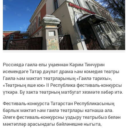
Россиядә гаилә елы уңаеннан Кәрим Тинчурин
исемендәге Татар дәүләт драма һәм комедия театры
Гаилә һәм мәктәп театрларының «Гаилә тарихы»,
«Театрның яше юк» II Республика фестиваль-конкурсы
үткәрә. Бу хакта театрның матбугат хезмәте хәбәр итә.
Фестиваль-конкурста Татарстан Республикасының
барлык мәктәп һәм гаилә театрлары катнаша ала.
Әлеге фестиваль-конкурсны уздыру театрыбыз белән
мәктәпләр арасындагы бәйләнешне ныгыта,