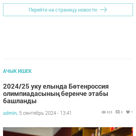
Перейти на страницу новости
АЧЫК ИШЕК
2024/25 уку елында Бөтенроссия
олимпиадасының беренче этабы
башланды
admin,
5 сентябрь 2024 - 13:41
623
0
1