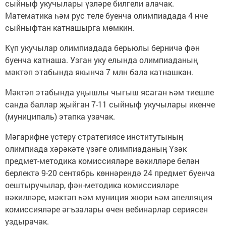
сыйныф укучылары үзләре билгели алачак.
Математика һәм рус теле буенча олимпиадада 4 нче
сыйныфтан катнашырга мөмкин.
Күп укучылар олимпиадада берьюлы берничә фән
буенча катнаша. Узган уку елында олимпиаданың
мәктәп этабында якынча 7 млн бала катнашкан.
Мәктәп этабында уңышлы чыгыш ясаган һәм тиешле
санда баллар җыйган 7-11 сыйныф укучылары икенче
(муниципаль) этапка узачак.
Мәгарифне үстерү стратегиясе институтының
олимпиада хәрәкәте үзәге олимпиаданың Үзәк
предмет-методика комиссияләре вәкилләре белән
берлектә 9-20 сентябрь көннәрендә 24 предмет буенча
оештыручылар, фән-методика комиссияләре
вәкилләре, мәктәп һәм муниция жюри һәм апелляция
комиссияләре әгъзалары өчен вебинарлар сериясен
уздырачак.