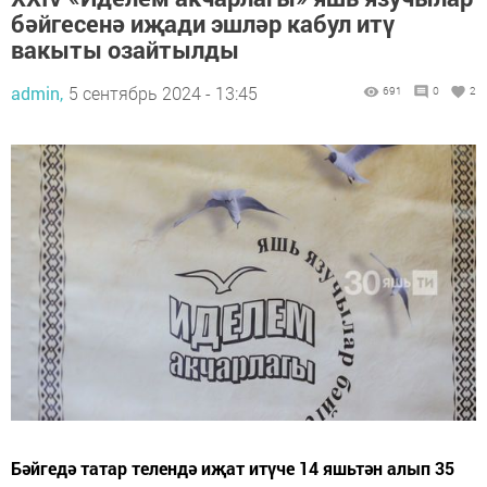
бәйгесенә иҗади эшләр кабул итү
вакыты озайтылды
admin,
5 сентябрь 2024 - 13:45
691
0
2
Бәйгедә татар телендә иҗат итүче 14 яшьтән алып 35