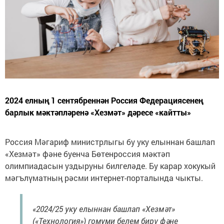
2024 елның 1 сентябреннән Россия Федерациясенең
барлык мәктәпләренә «Хезмәт» дәресе «кайтты»
Россия Мәгариф министрлыгы бу уку елыннан башлап
«Хезмәт» фәне буенча Бөтенроссия мәктәп
олимпиадасын уздыруны билгеләде. Бу карар хокукый
мәгълүматның рәсми интернет-порталында чыкты.
«2024/25 уку елыннан башлап «Хезмәт»
(«Технология») гомуми белем бирү фәне