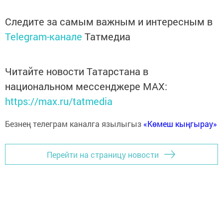
Следите за самым важным и интересным в
Telegram-канале
Татмедиа
Читайте новости Татарстана в
национальном мессенджере MАХ:
https://max.ru/tatmedia
Безнең телеграм каналга язылыгыз
«Көмеш кыңгырау»
Перейти на страницу новости