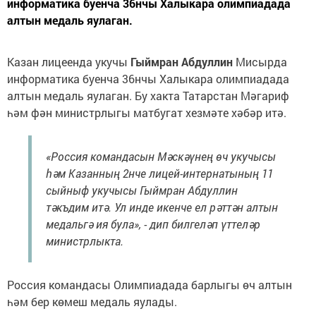
информатика буенча 36нчы Халыкара олимпиадада
алтын медаль яулаган.
Казан лицеенда укучы
Гыймран Абдуллин
Мисырда
информатика буенча 36нчы Халыкара олимпиадада
алтын медаль яулаган. Бу хакта Татарстан Мәгариф
һәм фән министрлыгы матбугат хезмәте хәбәр итә.
«Россия командасын Мәскәүнең өч укучысы
һәм Казанның 2нче лицей-интернатының 11
сыйныф укучысы Гыймран Абдуллин
тәкъдим итә. Ул инде икенче ел рәттән алтын
медальгә ия була», - дип билгеләп үттеләр
министрлыкта.
Россия командасы Олимпиадада барлыгы өч алтын
һәм бер көмеш медаль яулады.