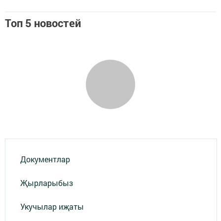
Топ 5 новостей
Документлар
Җырларыбыз
Укучылар иҗаты