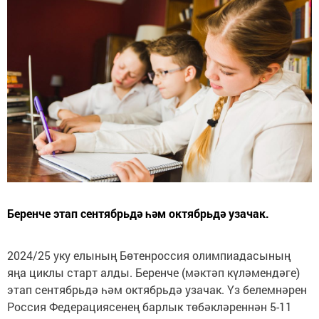
Беренче этап сентябрьдә һәм октябрьдә узачак.
2024/25 уку елының Бөтенроссия олимпиадасының
яңа циклы старт алды. Беренче (мәктәп күләмендәге)
этап сентябрьдә һәм октябрьдә узачак. Үз белемнәрен
Россия Федерациясенең барлык төбәкләреннән 5-11