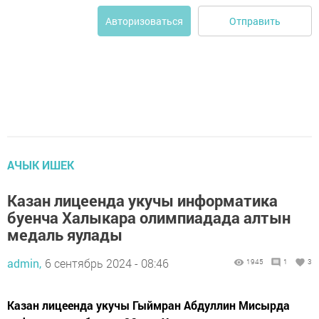
Отправить
Авторизоваться
АЧЫК ИШЕК
Казан лицеенда укучы информатика
буенча Халыкара олимпиадада алтын
медаль яулады
admin,
6 сентябрь 2024 - 08:46
1945
1
3
Казан лицеенда укучы Гыймран Абдуллин Мисырда