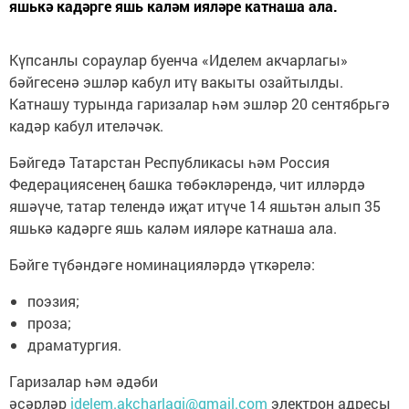
яшькә кадәрге яшь каләм ияләре катнаша ала.
Күпсанлы сораулар буенча «Иделем акчарлагы»
бәйгесенә эшләр кабул итү вакыты озайтылды.
Катнашу турында гаризалар һәм эшләр 20 сентябрьгә
кадәр кабул ителәчәк.
Бәйгедә Татарстан Республикасы һәм Россия
Федерациясенең башка төбәкләрендә, чит илләрдә
яшәүче, татар телендә иҗат итүче 14 яшьтән алып 35
яшькә кадәрге яшь каләм ияләре катнаша ала.
Бәйге түбәндәге номинацияләрдә үткәрелә:
поэзия;
проза;
драматургия.
Гаризалар һәм әдәби
әсәрләр
idelem.akcharlagi@gmail.com
электрон адресы