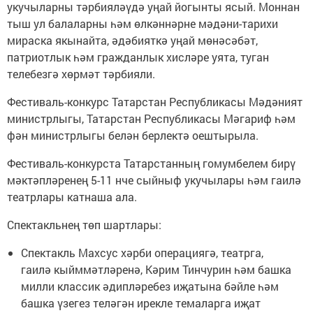
укучыларны тәрбияләүдә уңай йогынты ясый. Моннан
тыш ул балаларны һәм өлкәннәрне мәдәни-тарихи
мираска якынайта, әдәбияткә уңай мөнәсәбәт,
патриотлык һәм гражданлык хисләре уята, туган
телебезгә хөрмәт тәрбияли.
Фестиваль-конкурс Татарстан Республикасы Мәдәният
министрлыгы, Татарстан Республикасы Мәгариф һәм
фән министрлыгы белән берлектә оештырыла.
Фестиваль-конкурста Татарстанның гомумбелем бирү
мәктәпләренең 5-11 нче сыйныф укучылары һәм гаилә
театрлары катнаша ала.
Спектакльнең төп шартлары:
Спектакль Махсус хәрби операциягә, театрга,
гаилә кыйммәтләренә, Кәрим Тинчурин һәм башка
милли классик әдипләребез иҗатына бәйле һәм
башка үзегез теләгән ирекле темаларга иҗат