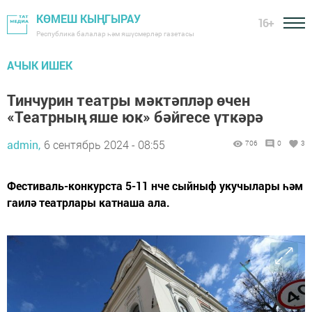
КӨМЕШ КЫҢГЫРАУ
16+
Республика балалар һәм яшүсмерләр газетасы
АЧЫК ИШЕК
Тинчурин театры мәктәпләр өчен
«Театрның яше юк» бәйгесе үткәрә
admin,
6 сентябрь 2024 - 08:55
706
0
3
Фестиваль-конкурста 5-11 нче сыйныф укучылары һәм
гаилә театрлары катнаша ала.