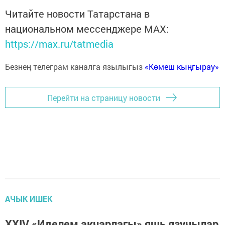
Читайте новости Татарстана в
национальном мессенджере MАХ:
https://max.ru/tatmedia
Безнең телеграм каналга язылыгыз
«Көмеш кыңгырау»
Перейти на страницу новости
АЧЫК ИШЕК
XXIV «Иделем акчарлагы» яшь язучылар