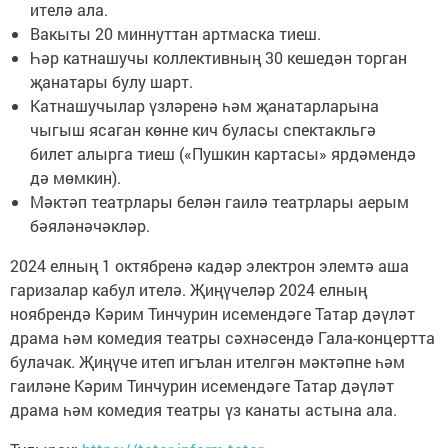
ителә ала.
Вакыты 20 миннуттан артмаска тиеш.
Һәр катнашучы коллективның 30 кешедән торган
җанатары булу шарт.
Катнашучылар үзләренә һәм җанатарларына
чыгыш ясаган көнне кич буласы спектакльгә
билет алырга тиеш («Пушкин картасы» ярдәмендә
дә мөмкин).
Мәктәп театрлары белән гаилә театрлары аерым
бәяләнәчәкләр.
2024 елның 1 октябренә кадәр электрон элемтә аша
гаризалар кабул ителә. Җиңүчеләр 2024 елның
ноябрендә Кәрим Тинчурин исемендәге Татар дәүләт
драма һәм комедия театры сәхнәсендә Гала-концертта
булачак. Җиңүче итеп игълан ителгән мәктәпне һәм
гаиләне Кәрим Тинчурин исемендәге Татар дәүләт
драма һәм комедия театры үз канаты астына ала.