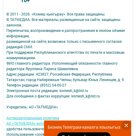
16+
© 2011 - 2026. «Комеш кынгырау». Все права защищены.
© ТАТМЕДИА. Все материалы, размещенные на сайте, защищены
законом.
Перепечатка, воспроизведение и распространение в любом объеме
информации,
размещенной на сайте, возможна только с письменного согласия
редакций СМИ.
При поддержке Республиканского агентства по печати и массовым
коммуникациям.
ФИО главного редактора: Исполняющий обязанности главного
редактора Яруллина Лариса Шамилевна
Адрес редакции: 423827, Российская Федерация, Республика
Татарстан, город Набережные Челны, бульвар Юных Ленинцев, д. 9.
Телефон редакции: (8552) 54-00-27
Электронная почта редакции: komesh_k@list.ru
Для сообщения о фактах коррупции: komesh_k@list.ru
Учредитель: АО «ТАТМЕДИА»
Антикоррупционная политика
АО «ТАТМЕДИА» использует «cookie»
для персонализации сервисов и
Безнең Телеграм-каналга язылыгыз
удобства пользователей сайтом.
Использование «cookie» можно отменить в настройках браузера.