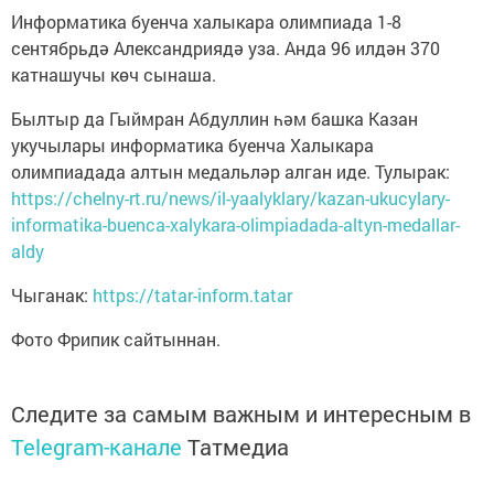
Информатика буенча халыкара олимпиада 1-8
сентябрьдә Александриядә уза. Анда 96 илдән 370
катнашучы көч сынаша.
Былтыр да Гыймран Абдуллин һәм башка Казан
укучылары информатика буенча Халыкара
олимпиадада алтын медальләр алган иде. Тулырак:
https://chelny-rt.ru/news/il-yaalyklary/kazan-ukucylary-
informatika-buenca-xalykara-olimpiadada-altyn-medallar-
aldy
Чыганак:
https://tatar-inform.tatar
Фото Фрипик сайтыннан.
Следите за самым важным и интересным в
Telegram-канале
Татмедиа