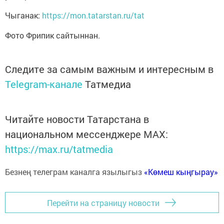
Чыганак:
https://mon.tatarstan.ru/tat
Фото Фрипик сайтыннан.
Следите за самым важным и интересным в
Telegram-канале
Татмедиа
Читайте новости Татарстана в
национальном мессенджере MАХ:
https://max.ru/tatmedia
Безнең телеграм каналга язылыгыз
«Көмеш кыңгырау»
Перейти на страницу новости