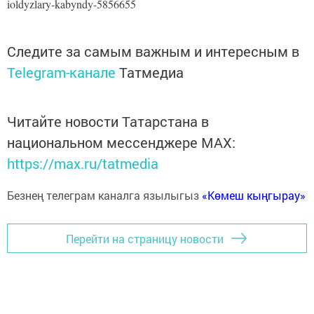
ioldyzlary-kabyndy-5856655
Следите за самым важным и интересным в
Telegram-канале
Татмедиа
Читайте новости Татарстана в
национальном мессенджере MАХ:
https://max.ru/tatmedia
Безнең телеграм каналга язылыгыз
«Көмеш кыңгырау»
Перейти на страницу новости