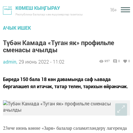
КӨМЕШ КЫҢГЫРАУ
16+
Республика балалар һәм яшүсмерләр газетасы
АЧЫК ИШЕК
Түбән Камада «Туган як» профильле
сменасы ачылды
admin,
29 июнь 2022 - 11:02
957
0
0
Биредә 150 бала 18 көн дәвамында саф һавада
бергәләшеп ял итәчәк, татар телен, тарихын өйрәнәчәк.
23нче июнь көнне «Заря» балалар сәламәтләндерү лагеренда