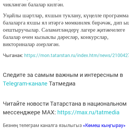
чикләнгән балалар килгән.
Уңайлы шартлар, яхшын туклану, күңелле программа
балаларга яхшы ял итәргә мөмкинлек бирәчәк, дип ы
оештыручылар. Сәламәтләндерү лагере җитәкчелеге
балалар өчен кызыклы дәресләр, конкурслар,
викториналар әзерләгән.
Чыганак:
https://mon.tatarstan.ru/index.htm/news/210042
Следите за самым важным и интересным в
Telegram-канале
Татмедиа
Читайте новости Татарстана в национальном
мессенджере MАХ:
https://max.ru/tatmedia
Безнең телеграм каналга язылыгыз
«Көмеш кыңгырау»