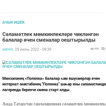
АЧЫК ИШЕК
Сәламәтлек мөмкинлекләре чикләнгән
балалар өчен сменалар оештырылды
admin,
29 июнь 2022 - 09:39
988
Минзәләнең «Полянка» балалар һәм яшүсмерләр өчен
интернат-мәктәбенең "Полянка" шәһәр яны сәламәтләнд
лагеренда беренче смена старт алды.
Анда Татарстан гаиләләреннән сәламәтлек мөмкинлек