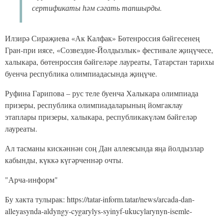
сертификаты һәм сәгать тапшырды.
Илзирә Сираҗиева «Ак Калфак» Бөтенроссия бәйгесенең
Гран-при иясе, «Созвездие-Йолдызлык» фестивале җиңүчесе,
халыкара, бөтенроссия бәйгеләре лауреаты, Татарстан тарихы
буенча республика олимпиадасында җиңүче.
Руфина Гарипова – рус теле буенча Халыкара олимпиада
призеры, республика олимпиадаларының йомгаклау
этаплары призеры, халыкара, республикакүләм бәйгеләр
лауреаты.
Ал тасманы кискәннән соң Дан аллеясында яңа йолдызлар
кабынды, күккә күгәрченнәр очты.
"Арча-информ"
Бу хакта тулырак: https://tatar-inform.tatar/news/arcada-dan-
alleyasynda-aldyngy-cygarylys-syinyf-ukucylarynyn-isemle-