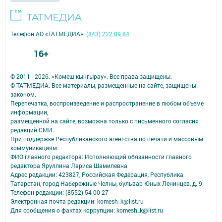
Телефон АО «ТАТМЕДИА»:
(843) 222 09 84
16+
© 2011 - 2026. «Комеш кынгырау». Все права защищены.
© ТАТМЕДИА. Все материалы, размещенные на сайте, защищены
законом.
Перепечатка, воспроизведение и распространение в любом объеме
информации,
размещенной на сайте, возможна только с письменного согласия
редакций СМИ.
При поддержке Республиканского агентства по печати и массовым
коммуникациям.
ФИО главного редактора: Исполняющий обязанности главного
редактора Яруллина Лариса Шамилевна
Адрес редакции: 423827, Российская Федерация, Республика
Татарстан, город Набережные Челны, бульвар Юных Ленинцев, д. 9.
Телефон редакции: (8552) 54-00-27
Электронная почта редакции: komesh_k@list.ru
Для сообщения о фактах коррупции: komesh_k@list.ru