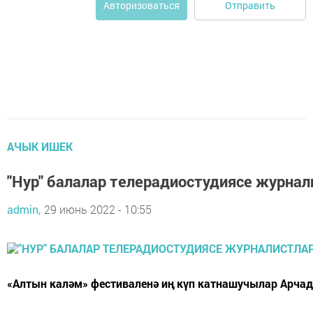
Отправить
Авторизоваться
АЧЫК ИШЕК
"Нур" балалар телерадиостудиясе журнал
admin,
29 июнь 2022 - 10:55
«Алтын каләм» фестиваленә иң күп катнашучылар Арчада