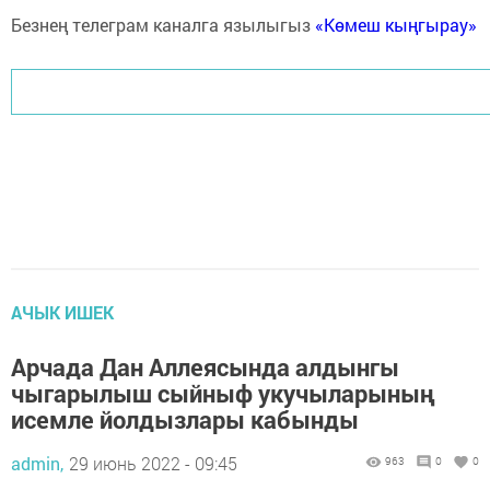
Безнең телеграм каналга язылыгыз
«Көмеш кыңгырау»
АЧЫК ИШЕК
Арчада Дан Аллеясында алдынгы
чыгарылыш сыйныф укучыларының
исемле йолдызлары кабынды
admin,
29 июнь 2022 - 09:45
963
0
0