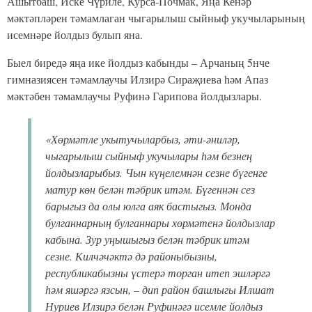
Ашытбаш, Иске Чүриле, Курса-Почмак, Яңа Кенәр
мәктәпләрен тәмамлаган чыгарылыш сыйныф укучыларының
исемнәре йолдыз булып яна.
Быел биредә яңа ике йолдыз кабынды – Арчаның 5нче
гимназиясен тәмамлаучы Илзирә Сираҗиева һәм Апаз
мәктәбен тәмамлаучы Руфинә Гарипова йолдызлары.
«Хөрмәтле укытучыларбыз, әти-әниләр,
чыгарылыш сыйныф укучылары һәм безнең
йолдызларыбыз. Чын күңелемнән сезне бүгенге
матур көн белән тәбрик итәм. Бүгеннән сез
барыгыз да олы юлга аяк бастыгыз. Монда
булганнарның булганнары хөрмәтенә йолдызлар
кабына. Зур уңышыгыз белән тәбрик итәм
сезне. Килчәчәктә дә районыбызны,
республикабызны үстерә торган итеп эшләргә
һәм яшәргә язсын, – дип район башлыгы Илшат
Нуриев Илзирә белән Руфинәгә исемле йолдыз