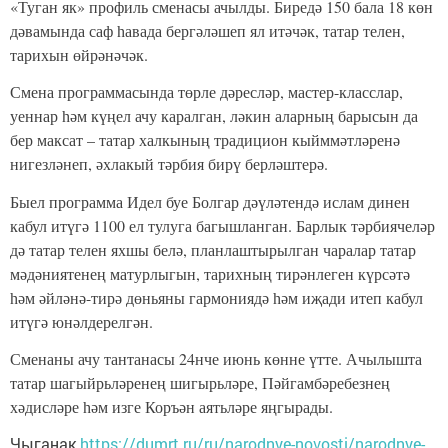
«Туган як» профиль сменасы ачылды. Биредә 150 бала 18 көн
дәвамында саф һавада бергәләшеп ял итәчәк, татар телен,
тарихын өйрәнәчәк.
Смена программасында төрле дәресләр, мастер-класслар,
уеннар һәм күңел ачу каралган, ләкин аларның барысын да
бер максат – татар халкының традицион кыйммәтләренә
нигезләнеп, әхлакый тәрбия бирү берләштерә.
Быел программа Идел буе Болгар дәүләтендә ислам динен
кабул итүгә 1100 ел тулуга багышланган. Барлык тәрбиячеләр
дә татар телен яхшы белә, планлаштырылган чаралар татар
мәдәниятенең матурлыгын, тарихның тирәнлеген күрсәтә
һәм әйләнә-тирә дөньяны гармониядә һәм иҗади итеп кабул
итүгә юнәлдерелгән.
Сменаны ачу тантанасы 24нче июнь көнне үтте. Ачылышта
татар шагыйрьләренең шигырьләре, Пәйгамбәребезнең
хәдисләре һәм изге Коръән аятьләре яңгырады.
Чыганак
https://dumrt.ru/ru/narodnye-novosti/narodnye-