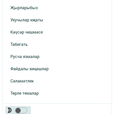
Җырларыбыз
Укучылар иҗаты
Кәүсәр чишмәсе
Табигать
Русча язмалар
Файдалы киңәшләр
Сәламәтлек
Төрле темалар