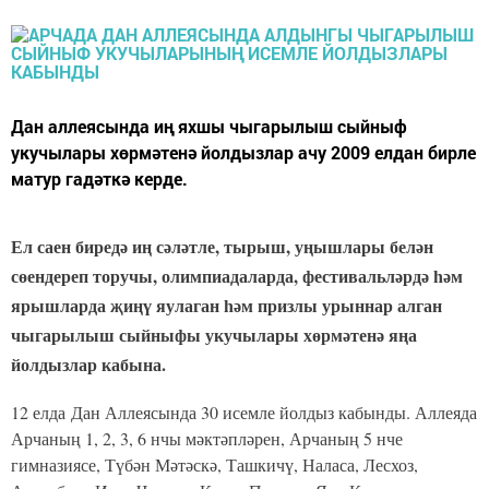
Дан аллеясында иң яхшы чыгарылыш сыйныф
укучылары хөрмәтенә йолдызлар ачу 2009 елдан бирле
матур гадәткә керде.
Ел саен биредә иң сәләтле, тырыш, уңышлары белән
сөендереп торучы, олимпиадаларда, фестивальләрдә һәм
ярышларда җиңү яулаган һәм призлы урыннар алган
чыгарылыш сыйныфы укучылары хөрмәтенә яңа
йолдызлар кабына.
12 елда Дан Аллеясында 30 исемле йолдыз кабынды. Аллеяда
Арчаның 1, 2, 3, 6 нчы мәктәпләрен, Арчаның 5 нче
гимназиясе, Түбән Мәтәскә, Ташкичү, Наласа, Лесхоз,