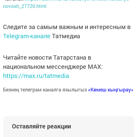
novosti_27720.html
Следите за самым важным и интересным в
Telegram-канале
Татмедиа
Читайте новости Татарстана в
национальном мессенджере MАХ:
https://max.ru/tatmedia
Безнең телеграм каналга язылыгыз
«Көмеш кыңгырау»
Оставляйте реакции