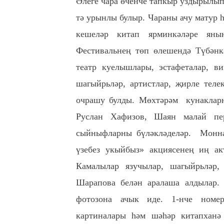
Әлеге чара өченче тапкыр уздырылып
тә урынлы булыр. Чараны ачу матур һ
кешеләр китап ярминкәләре яны
Фестивальнең төп өлешендә Түбәнка
театр куелышлары, эстафеталар, ви
шагыйрьләр, артистлар, җирле телек
очрашу булды. Мөхтәрәм кунакла
Руслан Хафизов, Шаян малай пе
сыйныфларны бүләкләделәр. Монна
үзебез укыйбыз» акциясенең иң ак
Камалылар язучылар, шагыйрьләр
Шарапова белән аралаша алдылар. 
фотозона ачык иде. 1-нче номер
картиналары һәм шәһәр китапханә