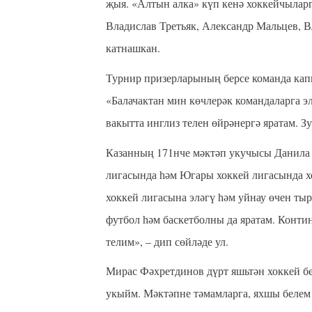
җыя. «Алтын алка» күп кенә хоккейчылар
Владислав Третьяк, Александр Мальцев, 
катнашкан.
Турнир призерларының берсе команда ка
«Балачактан мин көчлерәк командаларга э
вакытта инглиз телен өйрәнергә яратам. З
Казанның
171нче мәктәп укучысы Данила 
лигасында һәм Югары хоккей лигасында х
хоккей лигасына эләгү һәм уйнау өчен т
футбол һәм баскетболны да яратам. Конти
телим», – дип сөйләде ул.
Мирас Фәхретдинов дүрт яшьтән хоккей 
укыйм. Мәктәпне тәмамларга, яхшы белем