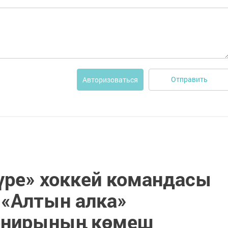
Отправить
Авторизоваться
үре» хоккей командасы
 «Алтын алка»
урнирының көмеш