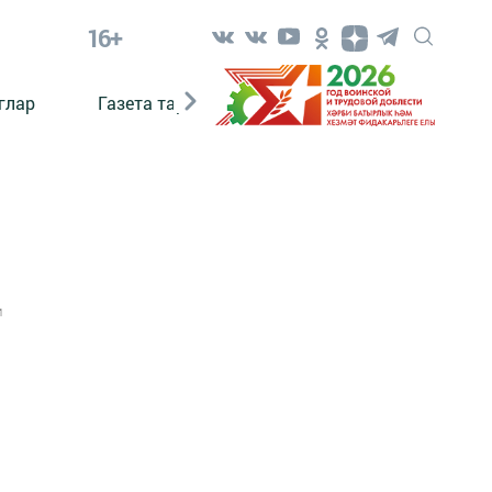
16+
глар
Газета тарихы
Әкият
Әкият язаб
1