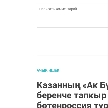
АЧЫК ИШЕК
Казанның «Ак Б
беренче тапкыр
бөтенроссия т