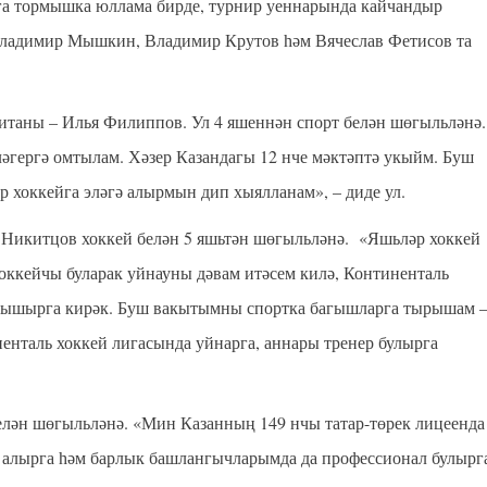
га тормышка юллама бирде, турнир уеннарында кайчандыр
Владимир Мышкин, Владимир Крутов һәм Вячеслав Фетисов та
питаны
–
Илья Филиппов. Ул 4 яшеннән
спорт белән
шөгыльләнә.
ләгергә омтылам. Хәзер
Казандагы
12 нче мәктәптә укыйм. Буш
ур хоккейга эләгә алырмын дип хыялланам», – диде ул.
Никитцов хоккей белән 5 яшьтән шөгыльләнә.
«Яшьләр хоккей
оккейчы буларак уйнауны дәвам итәсем килә, Континенталь
ырышырга кирәк. Буш вакытымны спортка багышларга тырышам 
ненталь хоккей лигасында уйнарга, аннары тренер булырга
белән шөгыльләнә. «Мин
Казанның
149 нчы татар-төрек лицеенда
 алырга һәм барлык башлангычларымда да профессионал булырг