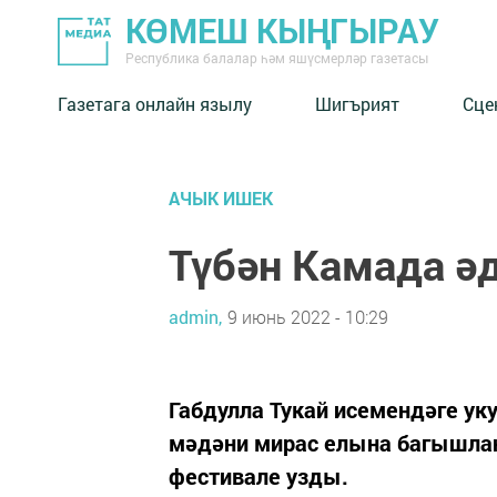
КӨМЕШ КЫҢГЫРАУ
Республика балалар һәм яшүсмерләр газетасы
Газетага онлайн язылу
Шигърият
Сце
АЧЫК ИШЕК
Түбән Камада ә
admin,
9 июнь 2022 - 10:29
Габдулла Тукай исемендәге у
мәдәни мирас елына багышлан
фестивале узды.