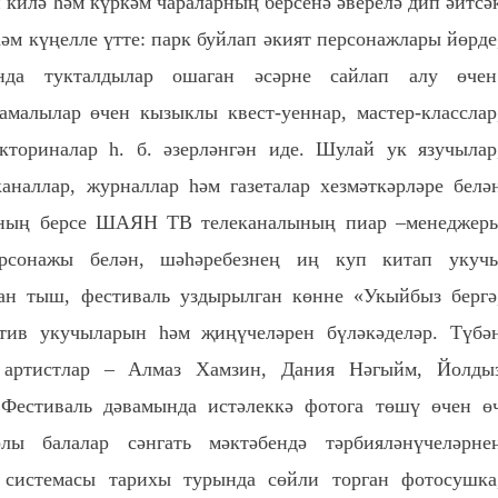
 килә һәм күркәм чараларның берсенә әверелә дип әйтсә
әм күңелле үтте: парк буйлап әкият персонажлары йөрде
нда тукталдылар ошаган әсәрне сайлап алу өчен
малылар өчен кызыклы квест-уеннар, мастер-класслар
кториналар һ. б. әзерләнгән иде. Шулай ук язучылар
аналлар, журналлар һәм газеталар хезмәткәрләре белә
рның берсе ШАЯН ТВ телеканалының пиар –менеджер
рсонажы белән, шәһәребезнең иң куп китап укуч
н тыш, фестиваль уздырылган көнне «Укыйбыз бергә
тив укучыларын һәм җиңүчеләрен бүләкәделәр. Түбә
, артистлар – Алмаз Хамзин, Дания Нәгыйм, Йолды
Фестиваль дәвамында истәлеккә фотога төшү өчен ө
лы балалар сәнгать мәктәбендә тәрбияләнүчеләрне
 системасы тарихы турында сөйли торган фотосушка