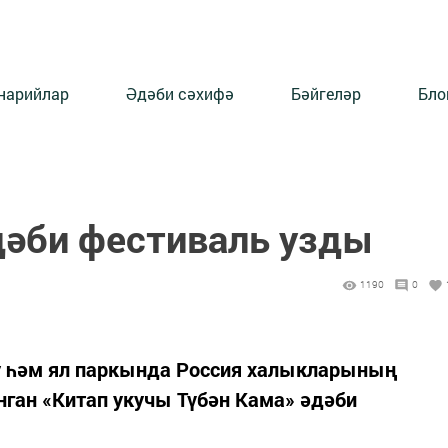
нарийлар
Әдәби сәхифә
Бәйгеләр
Бло
дәби фестиваль узды
1190
0
ку һәм ял паркында Россия халыкларының
ган «Китап укучы Түбән Кама» әдәби