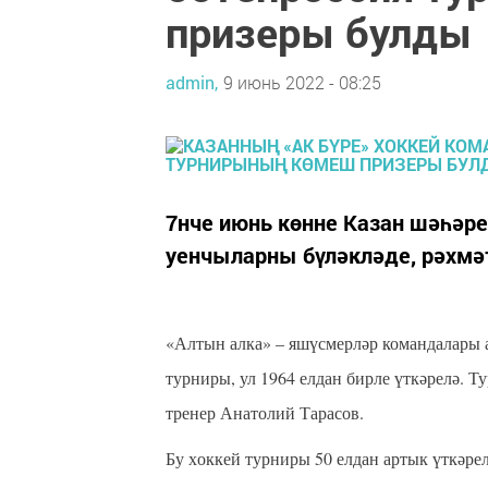
призеры булды
admin,
9 июнь 2022 - 08:25
7нче июнь көнне Казан шәһәр
уенчыларны бүләкләде, рәхм
«Алтын алка» – яшүсмерләр командалары 
турниры, ул 1964 елдан бирле үткәрелә. Т
тренер Анатолий Тарасов.
Бу х
оккей турниры 50 елдан артык үткәре