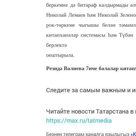
беркемне дә битараф калдырмады әл
Николай Лемаев һәм Николай Зелен
рок-төркеме чыгышы белән тәмамл
китапханәләр системасы һәм Түбән
берлектә
оешт
Резидә Валиева 7нче балалар ки
Следите за самым важным и 
Читайте новости Татарстана 
https://max.ru/tatmedia
Безнең телеграм каналга язылыгыз
«