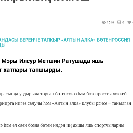
1016
0
е Мэры Илсур Метшин Ратушада яшь
әт хатлары тапшырды.
арасында уздырыла торган бөтенсоюз һәм бөтенроссия хоккей
урнирга нигез салучы һәм «Алтын алка» клубы рәисе – танылган
лә һәм ел саен бозда бөтен илдән иң яхшы яшь спортчыларны