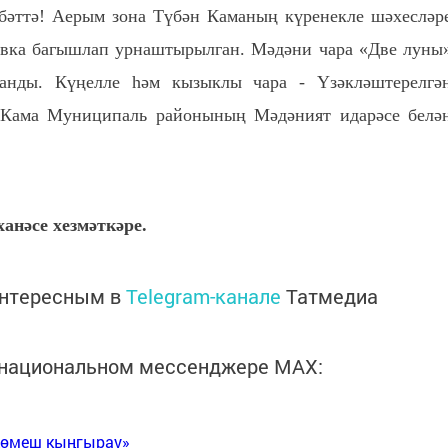
бәттә! Аерым зона Түбән Каманың күренекле шәхесләр
овка багышлап урнаштырылган. Мәдәни чара «Две луны
анды. Күңелле һәм кызыклы чара - Үзәкләштерелгә
 Кама Муниципаль районының Мәдәният идарәсе белә
ырыла.
тапханәсе хезмәткәре.
интересным в
Telegram-канале
Татмедиа
в национальном мессенджере MАХ:
Көмеш кыңгырау»