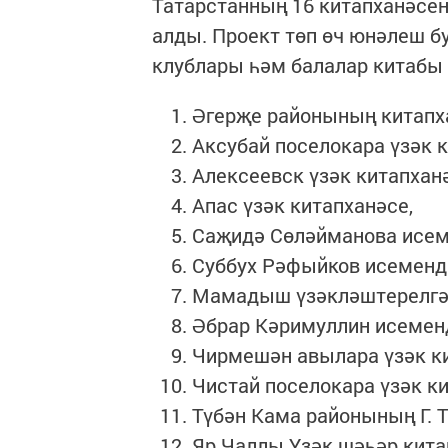
Татарстанның 16 китапханәсен
алды. Проект төп өч юнәлеш бу
клублары һәм балалар китабы
Әгерҗе районының китапх
Аксубай поселокара үзәк к
Алексеевск үзәк китапхан
Апас үзәк китапханәсе,
Саҗидә Сөләйманова исеме
Суббух Рәфыйков исемендә
Мамадыш үзәкләштерелгән
Әбрар Кәримуллин исеменд
Чирмешән авылара үзәк ки
Чистай поселокара үзәк ки
Түбән Кама районының Г. Т
Яр Чаллы Үзәк шәһәр кита