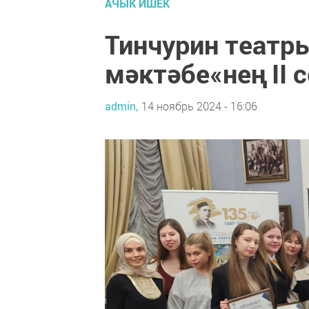
АЧЫК ИШЕК
Тинчурин театр
мәктәбе«нең II 
admin,
14 ноябрь 2024 - 16:06