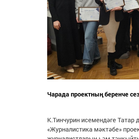
Чарада проектның беренче се
К.Тинчурин исемендәге Татар 
«Журналистика мәктәбе» проек
журналистларын һәм тәнкыйть