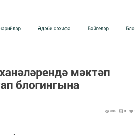
нарийлар
Әдәби сәхифә
Бәйгеләр
Бло
пханәләрендә мәктәп
ап блогингына
886
0