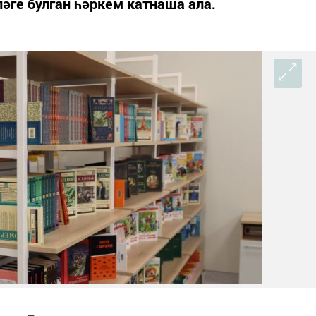
әге булган һәркем катнаша ала.