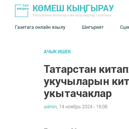
КӨМЕШ КЫҢГЫРАУ
Республика балалар һәм яшүсмерләр газетасы
Газетага онлайн язылу
Шигърият
Сце
АЧЫК ИШЕК
Татарстан кита
укучыларын кит
укытачаклар
admin,
14 ноябрь 2024 - 16:08