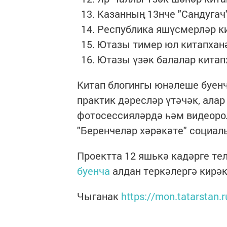
Казанның 13нче "Сандугач"
Республика яшүсмерләр ки
Ютазы тимер юл китапханә
Ютазы үзәк балалар китап
Китап блогингы юнәлеше буенч
практик дәресләр үтәчәк, алар
фотосессияләрдә һәм видеоро
"Беренчеләр хәрәкәте" социал
Проектта 12 яшькә кадәрге те
буенча
алдан теркәлергә кирәк
Чыганак
https://mon.tatarstan.r