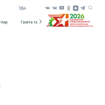
16+
глар
Газета тарихы
Әкият
Әкият язаб
1