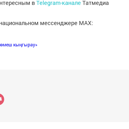
интересным в
Telegram-канале
Татмедиа
в национальном мессенджере MАХ:
Көмеш кыңгырау»