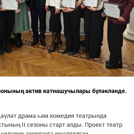
зонының актив катнашучылары бүләкләнде.
дәүләт драма һәм комедия театрында
тының II сезоны старт алды. Проект театр
челәрне әзерләүгә юнәлтелгән.