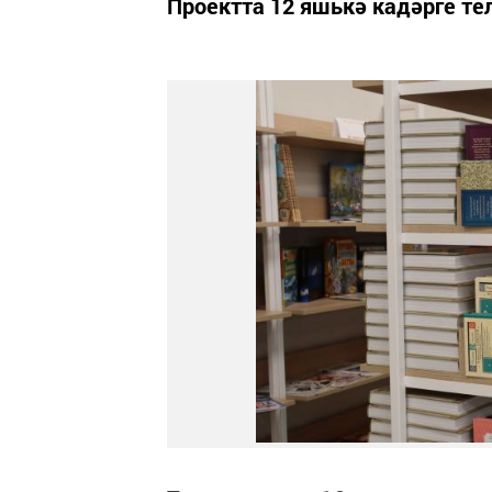
Проектта 12 яшькә кадәрге тел