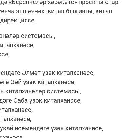
дә «Беренчеләр хәрәкәте» проекты старт
енча эшләячәк: китап блогингы, китап
 дирекциясе.
анәләр системасы,
итапханәсе,
әсе,
ндәге Әлмәт үзәк китапханәсе,
ге Зәй үзәк китапханәсе,
 китапханәләр системасы,
әге Саба үзәк китапханәсе,
тапханәсе,
тапханәсе,
укай исемендәге үзәк китапханәсе,
пханәсе,