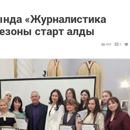
ында «Журналистика
сезоны старт алды
840
0