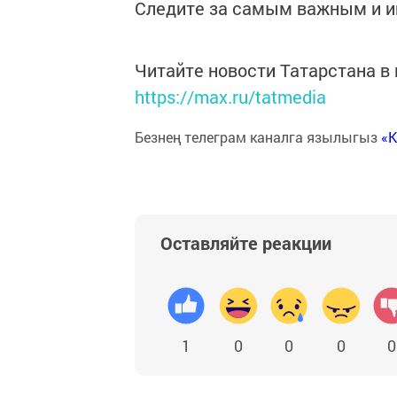
Следите за самым важным и 
Читайте новости Татарстана 
https://max.ru/tatmedia
Безнең телеграм каналга язылыгыз
«
Оставляйте реакции
1
0
0
0
0