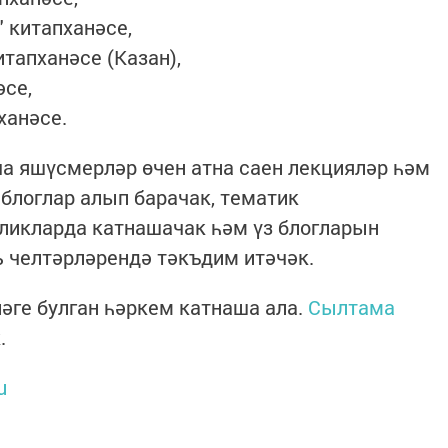
 китапханәсе,
тапханәсе (Казан),
се,
ханәсе.
а яшүсмерләр өчен атна саен лекцияләр һәм
 блоглар алып барачак, тематик
ликларда катнашачак һәм үз блогларын
ь челтәрләрендә тәкъдим итәчәк.
ләге булган һәркем катнаша ала.
Сылтама
.
u