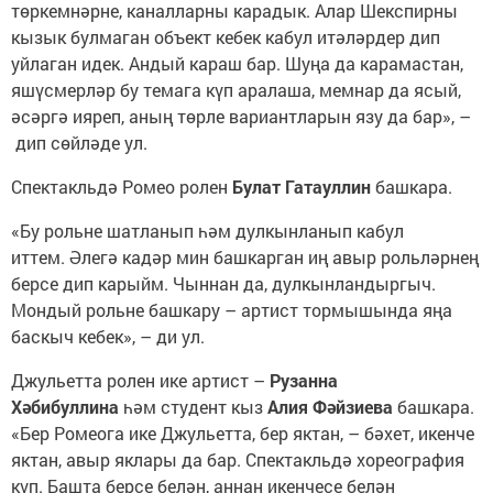
төркемнәрне, каналларны карадык. Алар Шекспирны
кызык булмаган объект кебек кабул итәләрдер дип
уйлаган идек. Андый караш бар. Шуңа да карамастан,
яшүсмерләр бу темага күп аралаша, мемнар да ясый,
әсәргә ияреп, аның төрле вариантларын язу да бар», –
дип сөйләде ул.
Спектакльдә Ромео ролен
Булат Гатауллин
башкара.
«Бу рольне шатланып һәм дулкынланып кабул
иттем. Әлегә кадәр мин башкарган иң авыр рольләрнең
берсе дип карыйм. Чыннан да, дулкынландыргыч.
Мондый рольне башкару – артист тормышында яңа
баскыч кебек», – ди ул.
Джульетта ролен ике артист –
Рузанна
Хәбибуллина
һәм студент кыз
Алия Фәйзиева
башкара.
«Бер Ромеога ике Джульетта, бер яктан, – бәхет, икенче
яктан, авыр яклары да бар. Спектакльдә хореография
күп. Башта берсе белән, аннан икенчесе белән