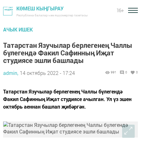
КӨМЕШ КЫҢГЫРАУ
16+
Республика балалар һәм яшүсмерләр газетасы
АЧЫК ИШЕК
Татарстан Язучы­лар берлегенең Чаллы
бүлегендә Факил Сафинның Иҗат
студиясе эшли башлады
admin,
14 октябрь 2022 - 17:24
991
0
0
Татарстан Язучы­лар берлегенең Чаллы бүлегендә
Факил Саф­инның Иҗат студиясе ачылган. Ул үз эшен
окт­ябрь аеннан башлап җибәргән.