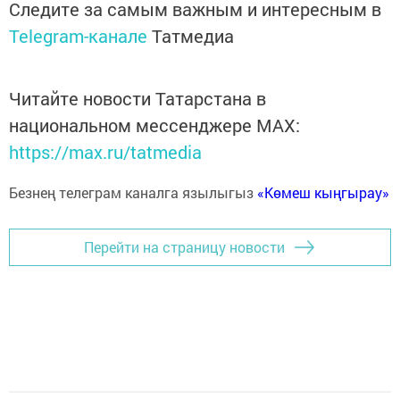
Следите за самым важным и интересным в
Telegram-канале
Татмедиа
Читайте новости Татарстана в
национальном мессенджере MАХ:
https://max.ru/tatmedia
Безнең телеграм каналга язылыгыз
«Көмеш кыңгырау»
Перейти на страницу новости