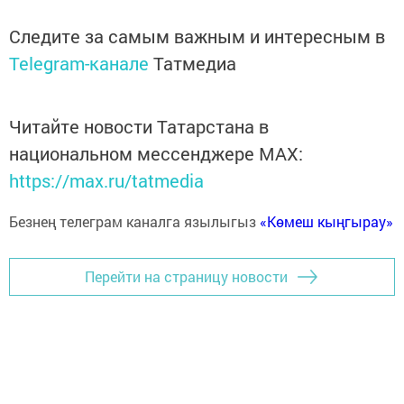
Следите за самым важным и интересным в
Telegram-канале
Татмедиа
Читайте новости Татарстана в
национальном мессенджере MАХ:
https://max.ru/tatmedia
Безнең телеграм каналга язылыгыз
«Көмеш кыңгырау»
Перейти на страницу новости