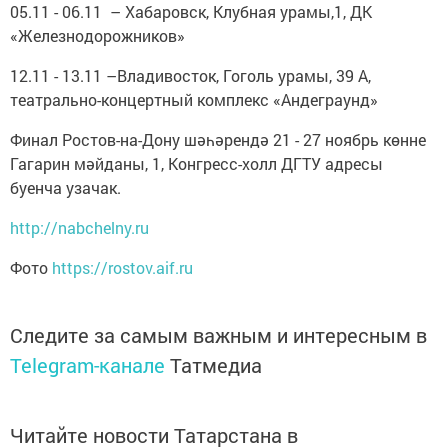
05.11 - 06.11 – Хабаровск, Клубная урамы,1, ДК
«Железнодорожников»
12.11 - 13.11 –Владивосток, Гоголь урамы, 39 А,
театрально-концертный комплекс «Андеграунд»
Финал Ростов-на-Дону шәһәрендә 21 - 27 ноябрь көнне
Гагарин мәйданы, 1, Конгресс-холл ДГТУ адресы
буенча узачак.
http://nabchelny.ru
Фото
https://rostov.aif.ru
Следите за самым важным и интересным в
Telegram-канале
Татмедиа
Читайте новости Татарстана в