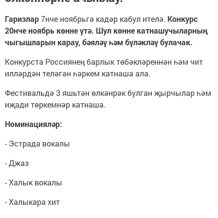
Гаризлар
7нче ноябрьгә кадәр кабул ителә.
Конкурс
20нче ноябрь көнне үтә. Шул көнне катнашучыларның
чыгышларын карау, бәяләү һәм бүләкләү булачак.
Конкурста Россиянең барлык төбәкләреннән һәм чит
илләрдән теләгән һәркем катнаша ала.
Фестивальдә 3 яшьтән өлкәнрәк булган җырчылар һәм
иҗади төркемнәр катнаша.
Номинацияләр
:
- Эстрада вокалы
- Джаз
- Халык вокалы
- Халыкара хит