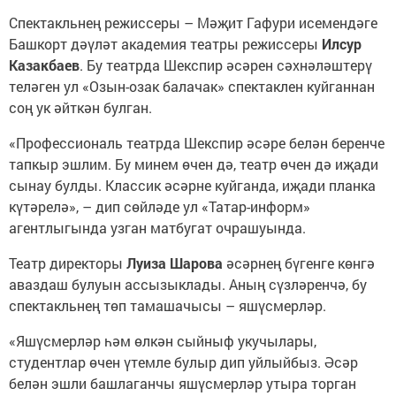
Спектакльнең режиссеры – Мәҗит Гафури исемендәге
Башкорт дәүләт академия театры режиссеры
Илсур
Казакбаев
. Бу театрда Шекспир әсәрен сәхнәләштерү
теләген ул «Озын-озак балачак» спектаклен куйганнан
соң ук әйткән булган.
«Профессиональ театрда Шекспир әсәре белән беренче
тапкыр эшлим. Бу минем өчен дә, театр өчен дә иҗади
сынау булды. Классик әсәрне куйганда, иҗади планка
күтәрелә», – дип сөйләде ул «Татар-информ»
агентлыгында узган матбугат очрашуында.
Театр директоры
Луиза Шарова
әсәрнең бүгенге көнгә
аваздаш булуын ассызыклады. Аның сүзләренчә, бу
спектакльнең төп тамашачысы – яшүсмерләр.
«Яшүсмерләр һәм өлкән сыйныф укучылары,
студентлар өчен үтемле булыр дип уйлыйбыз. Әсәр
белән эшли башлаганчы яшүсмерләр утыра торган