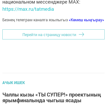
национальном мессенджере MАХ:
https://max.ru/tatmedia
Безнең телеграм каналга язылыгыз
«Көмеш кыңгырау»
Перейти на страницу новости
АЧЫК ИШЕК
Чаллы кызы «ТЫ СУПЕР!» проектының
ярымфиналында чыгыш ясады