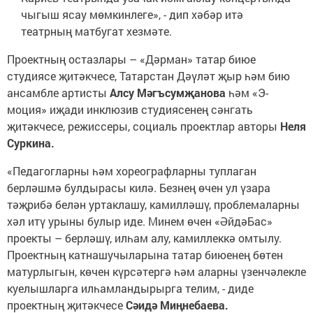
чыгыш ясау мөмкинлеге», - дип хәбәр итә
театрның матбугат хезмәте.
Проектның остазлары – «Дәрман» татар биюе
студиясе җитәкчесе, Татарстан Дәүләт җыр һәм бию
ансамбле артисты
Алсу Мәгъсумҗанова
һәм «Э-
моция» иҗади инклюзив студиясенең сәнгать
җитәкчесе, режиссеры, социаль проектлар авторы
Неля
Суркина.
«Педагогларны һәм хореографларны туплаган
берләшмә булдырасы килә. Безнең өчен ул үзара
тәҗрибә белән уртаклашу, камилләшү, проблемаларны
хәл итү урыны булыр иде. Минем өчен «ӘйдәБас»
проекты – берләшү, илһам алу, камиллеккә омтылу.
Проектның катнашучыларына татар биюенең бөтен
матурлыгын, көчен күрсәтергә һәм аларны үзенчәлекле
куелышларга илһамландырырга телим, - диде
проектның җитәкчесе
Сәидә Миңнебаева.