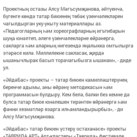
Проектның остазы Алсу Мәгъсумҗанова, әйтүенчә,
бүгенге көндә татар биюенең төбәк үзенчәлекләрен
чагылдырган уку-укыту материаллары аз.
«Педагогларның һәм хореографларның игътибарын
шуңа юнәлтеп, әлеге үзенчәлекләрне өйрәнергә,
сакларга һәм аларның нигезендә яңалыкка омтылырга
этәрәсе килә. Миллилекне сакласак, җирдә
ышанычлырак басып торачагыбызга ышанам», - диде
ул.
«ӘйдәБас» проекты – татар биюен камилләштерүнең
беренче адымы, аны өйрәнү методикасын һәм
программасын булдыру. Кем белә, бәлки без кемне дә
булса татар биюе юнәлешен тирәнтен өйрәнергә һәм
фәнни хезмәтләр язарга илһамландырырбыз», - ди
Алсу Мәгъсумҗанова.
«ӘйдәБас» татар биюен үстерү остаханәсе» проекты
«ТАВРИДА.АРТ» Арт-кластеры «Таврида» фестивале