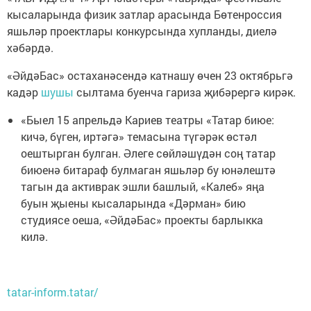
кысаларында физик затлар арасында Бөтенроссия
яшьләр проектлары конкурсында хупланды, диелә
хәбәрдә.
«ӘйдәБас» остаханәсендә катнашу өчен 23 октябрьгә
кадәр
шушы
сылтама буенча гариза җибәрергә кирәк.
«Быел 15 апрельдә Кариев театры «Татар биюе:
кичә, бүген, иртәгә» темасына түгәрәк өстәл
оештырган булган. Әлеге сөйләшүдән соң татар
биюенә битараф булмаган яшьләр бу юнәлештә
тагын да активрак эшли башлый, «Калеб» яңа
буын җыены кысаларында «Дәрман» бию
студиясе оеша, «ӘйдәБас» проекты барлыкка
килә.
tatar-inform.tatar/