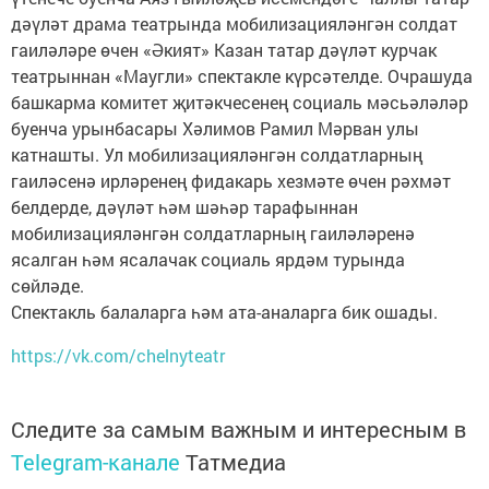
дәүләт драма театрында мобилизацияләнгән солдат
гаиләләре өчен «Әкият» Казан татар дәүләт курчак
театрыннан «Маугли» спектакле күрсәтелде. Очрашуда
башкарма комитет җитәкчесенең социаль мәсьәләләр
буенча урынбасары Хәлимов Рамил Мәрван улы
катнашты. Ул мобилизацияләнгән солдатларның
гаиләсенә ирләренең фидакарь хезмәте өчен рәхмәт
белдерде, дәүләт һәм шәһәр тарафыннан
мобилизацияләнгән солдатларның гаиләләренә
ясалган һәм ясалачак социаль ярдәм турында
сөйләде.
Спектакль балаларга һәм ата-аналарга бик ошады.
https://vk.com/chelnyteatr
Следите за самым важным и интересным в
Telegram-канале
Татмедиа