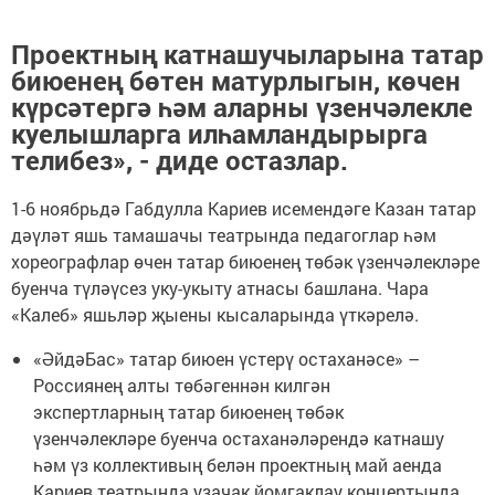
Проектның катнашучыларына татар
биюенең бөтен матурлыгын, көчен
күрсәтергә һәм аларны үзенчәлекле
куелышларга илһамландырырга
телибез», - диде остазлар.
1-6 ноябрьдә Габдулла Кариев исемендәге Казан татар
дәүләт яшь тамашачы театрында педагоглар һәм
хореографлар өчен татар биюенең төбәк үзенчәлекләре
буенча түләүсез уку-укыту атнасы башлана. Чара
«Калеб» яшьләр җыены кысаларында үткәрелә.
«ӘйдәБас» татар биюен үстерү остаханәсе» –
Россиянең алты төбәгеннән килгән
экспертларның татар биюенең төбәк
үзенчәлекләре буенча остаханәләрендә катнашу
һәм үз коллективың белән проектның май аенда
Кариев театрында узачак йомгаклау концертында