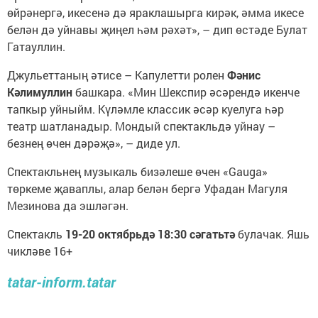
өйрәнергә, икесенә дә яраклашырга кирәк, әмма икесе
белән дә уйнавы җиңел һәм рәхәт», – дип өстәде Булат
Гатауллин.
Джульеттаның әтисе – Капулетти ролен
Фәнис
Кәлимуллин
башкара. «Мин Шекспир әсәрендә икенче
тапкыр уйныйм. Күләмле классик әсәр куелуга һәр
театр шатланадыр. Мондый спектакльдә уйнау –
безнең өчен дәрәҗә», – диде ул.
Спектакльнең музыкаль бизәлеше өчен «Gauga»
төркеме җаваплы, алар белән бергә Уфадан Магуля
Мезинова да эшләгән.
Спектакль
19-20 октябрьдә 18:30 сәгатьтә
булачак. Яшь
чикләве 16+
tatar-inform.tatar