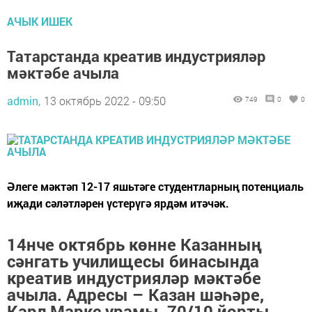
АЧЫК ИШЕК
Татарстанда креатив индустрияләр
мәктәбе ачыла
admin,
13 октябрь 2022 - 09:50
749
0
0
Әлеге мәктәп 12-17 яшьтәге студентларның потенциаль
иҗади сәләтләрен үстерүгә ярдәм итәчәк.
14нче октябрь көнне Казанның
сәнгать училищесы бинасында
креатив индустрияләр мәктәбе
ачыла. Адресы – Казан шәһәре,
Карл Маркс урамы, 70/10 йорты.