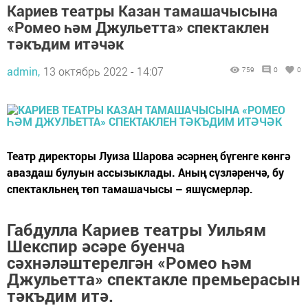
Кариев театры Казан тамашачысына
«Ромео һәм Джульетта» спектаклен
тәкъдим итәчәк
admin,
13 октябрь 2022 - 14:07
759
0
0
Театр директоры Луиза Шарова әсәрнең бүгенге көнгә
аваздаш булуын ассызыклады. Аның сүзләренчә, бу
спектакльнең төп тамашачысы – яшүсмерләр.
Габдулла Кариев театры Уильям
Шекспир әсәре буенча
сәхнәләштерелгән «Ромео һәм
Джульетта» спектакле премьерасын
тәкъдим итә.