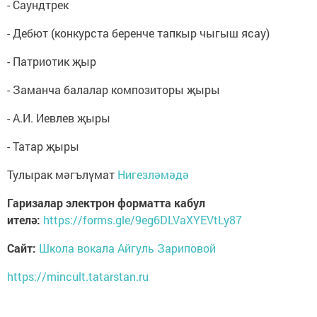
- Саундтрек
- Дебют (конкурста беренче тапкыр чыгыш ясау)
- Патриотик җыр
- Заманча балалар композиторы җыры
- А.И. Иевлев җыры
- Татар җыры
Тулырак мәгълүмат
Нигезләмәдә
Гаризалар электрон форматта кабул
ителә:
https://forms.gle/9eg6DLVaXYEVtLy87
Сайт:
Школа вокала Айгуль Зариповой
https://mincult.tatarstan.ru