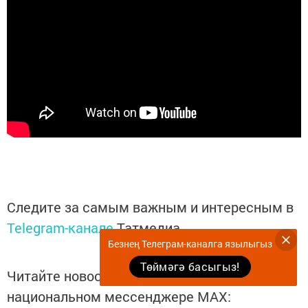
Следите за самым важным и интересным в
Telegram-канале
Татмедиа
Безнең Телеграм-каналга язылыгыз
Төймәгә басыгыз!
Читайте новости Татарстана в
национальном мессенджере MАХ: