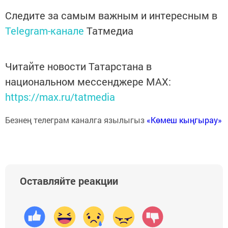
Следите за самым важным и интересным в
Telegram-канале
Татмедиа
Читайте новости Татарстана в
национальном мессенджере MАХ:
https://max.ru/tatmedia
Безнең телеграм каналга язылыгыз
«Көмеш кыңгырау»
Оставляйте реакции