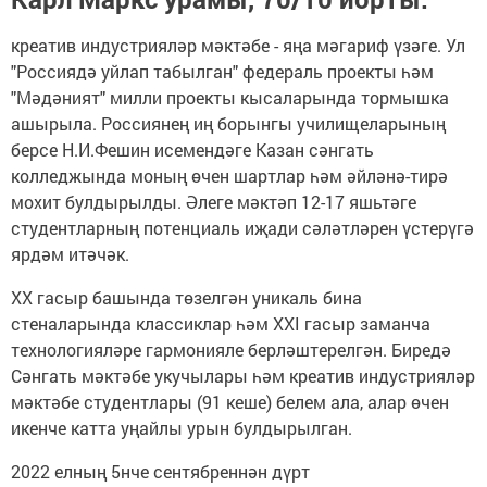
креатив индустрияләр мәктәбе - яңа мәгариф үзәге. Ул
"Россиядә уйлап табылган" федераль проекты һәм
"Мәдәният" милли проекты кысаларында тормышка
ашырыла. Россиянең иң борынгы училищеларының
берсе Н.И.Фешин исемендәге Казан сәнгать
колледжында моның өчен шартлар һәм әйләнә-тирә
мохит булдырылды. Әлеге мәктәп 12-17 яшьтәге
студентларның потенциаль иҗади сәләтләрен үстерүгә
ярдәм итәчәк.
ХХ гасыр башында төзелгән уникаль бина
стеналарында классиклар һәм XXI гасыр заманча
технологияләре гармонияле берләштерелгән. Биредә
Сәнгать мәктәбе укучылары һәм креатив индустрияләр
мәктәбе студентлары (91 кеше) белем ала, алар өчен
икенче катта уңайлы урын булдырылган.
2022 елның 5нче сентябреннән дүрт