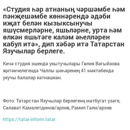
«Студия һәр атнан­ың чәршәмбе һәм
пәнҗ­ешәмбе көннәрендә әд­әби
иҗат белән кызык­сынучы
яшүсмерләрне, яшьләрне, урта һәм
өлкән яшьтәге каләм әһелләрен
кабул ит­ә», дип хәбәр итә Татарстан
Язучылар берлеге.
Кичә студия эшендә укытучы­лары Гөлия Вәгыйзова
җитәкчелегендә Чаллы шәһәренең 41 мәктә­бендә
укучы балалар катнашкан.
Фото: Татарстан Язучылар берлегенң матбугат үзәге,
Салават Камалетдинов/архив, Рамил Гали/архив
https://tatar-inform.tatar