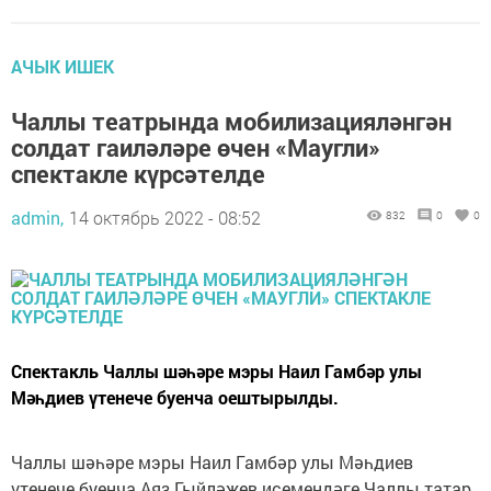
АЧЫК ИШЕК
Чаллы театрында мобилизацияләнгән
солдат гаиләләре өчен «Маугли»
спектакле күрсәтелде
admin,
14 октябрь 2022 - 08:52
832
0
0
Спектакль Чаллы шәһәре мэры Наил Гамбәр улы
Мәһдиев үтенече буенча оештырылды.
Чаллы шәһәре мэры Наил Гамбәр улы Мәһдиев
үтенече буенча Аяз Гыйләҗев исемендәге Чаллы татар