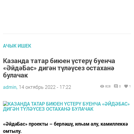
АЧЫК ИШЕК
Казанда татар биюен үстерү буенча
«ӘйдәБас» дигән түләүсез остаханә
булачак
admin,
14 октябрь 2022 - 17:22
828
0
1
«ӘйдәБас» проекты – берләшү, илһам алу, камиллеккә
омтылу.