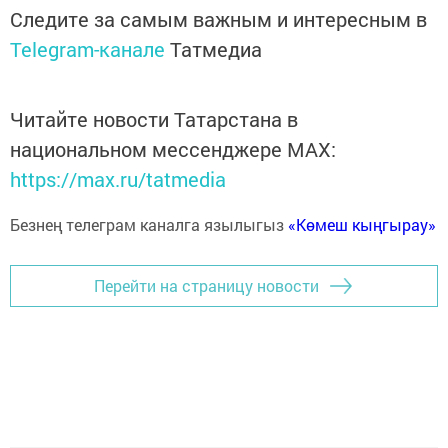
Следите за самым важным и интересным в
Telegram-канале
Татмедиа
Читайте новости Татарстана в
национальном мессенджере MАХ:
https://max.ru/tatmedia
Безнең телеграм каналга язылыгыз
«Көмеш кыңгырау»
Перейти на страницу новости