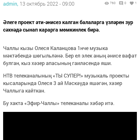
admin,
13 октябрь 2022 - 09:00
760
0
1
Әлеге проект әти-әнисез калган балаларга үзләрен зур
сәхнәдә сынап карарга мөмкинлек бирә.
Чаллы кызы Олеся Каланцова 1нче музыка
мәктәбендә шөгыльләнә. Бер ел элек аның әнисе вафат
булган, кыз хәзер апасының гаиләсендә яши.
НТВ телеканалының «ТЫ СУПЕР!» музыкаль проекты
кысаларында Олеся 3 ай Мәскәүдә яшәгән, хәзер
Чаллыга кайткан.
Бу хакта «Эфир-Чаллы» телеканалы хәбәр итә.