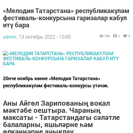
«Мелодия Татарстана» республикакүләм
фестиваль-конкурсына гаризалар кабул
итү бара
admin,
13 октябрь 2022 - 10:00
789
0
0
20нче ноябрь көнне «Мелодия Татарстана»
республикакүләм фестиваль-конкурсы үтәчәк.
Аны Айгөл Зарипованың вокал
мәктәбе оештыра. Чараның
максаты - Татарстандагы сәләтле
балаларны, яшьләрне һәм
өлкәннәрне ачыклау.