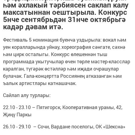
һәм әхлакый тәрбиясен саклап калу
максатыннан оештырыла. Конкурс
5нче сентябрьдән 31нче октябрьгә
кадәр дәвам итә.
Фестиваль 5 номинация буенча уздырыла: вокал һәм
уен коралларында уйнау, хореография сәнгате, сәхнә
һәм цирк осталыгы. Конкурс өлешеннән тыш
программада укытучылар өчен төрле мастер-класслар
каралган, түгәрәк өстәлләр һәм иҗади очрашулар
булачак. Гала-концертта Россиянең атказанган һәм
ъалык артистлары катнашачак.
Сайлап алу турлары:
22.10 - 23.10 – Пятигорск, Кооперативная урамы, 42,
Җиңү Паркы
26.10 - 29.10 – Сочи, Вардане поселогы, ОК «Шексна»