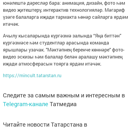
юнәлештә дәресләр бара: анимация, дизайн, фото һәм
видео җитештерү, интерактив технологияләр. Мәгариф
үзәге балаларга иҗади тармакта һөнәр сайларга ярдәм
итәчәк.
Ачылу кысаларында күргәзмә залында “Яңа биттән”
күргәзмәсе һәм студентлар арасында команда
ярышлары узачак. "Мәктәпнең беренче көннәре" фото-
видео эскизы һәм балалар белән аралашу мәктәпнең
иҗади атмосферасын тоярга ярдәм итәчәк.
https://mincult.tatarstan.ru
Следите за самым важным и интересным в
Telegram-канале
Татмедиа
Читайте новости Татарстана в