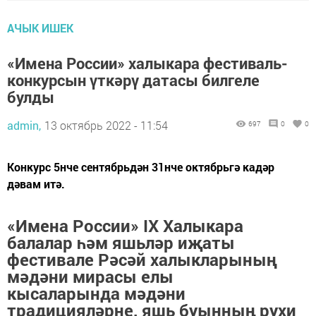
АЧЫК ИШЕК
«Имена России» халыкара фестиваль-
конкурсын үткәрү датасы билгеле
булды
admin,
13 октябрь 2022 - 11:54
697
0
0
Конкурс 5нче сентябрьдән 31нче октябрьгә кадәр
дәвам итә.
«Имена России» IX Халыкара
балалар һәм яшьләр иҗаты
фестивале Рәсәй халыкларының
мәдәни мирасы елы
кысаларында мәдәни
традицияләрне, яшь буынның рухи