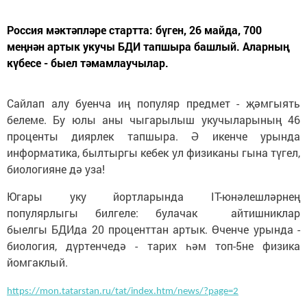
Россия мәктәпләре стартта: бүген, 26 майда, 700
меңнән артык укучы БДИ тапшыра башлый. Аларның
күбесе - быел тәмамлаучылар.
Сайлап алу буенча иң популяр предмет - җәмгыять
белеме. Бу юлы аны чыгарылыш укучыларының 46
проценты диярлек тапшыра. Ә икенче урында
информатика, былтыргы кебек ул физиканы гына түгел,
биологияне дә уза!
Югары уку йортларында IT-юнәлешләрнең
популярлыгы билгеле: булачак айтишниклар
быелгы БДИда 20 проценттан артык. Өченче урында -
биология, дүртенчедә - тарих һәм топ-5не физика
йомгаклый.
https://mon.tatarstan.ru/tat/index.htm/news/?page=2