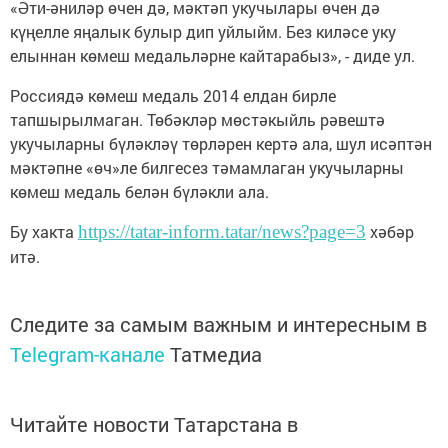
«Әти-әниләр өчен дә, мәктәп укучылары өчен дә
күңелле яңалык булыр дип уйлыйм. Без киләсе уку
елыннан көмеш медальләрне кайтарабыз», - диде ул.
Россиядә көмеш медаль 2014 елдан бирле
тапшырылмаган. Төбәкләр мөстәкыйль рәвештә
укучыларны бүләкләү төрләрен кертә ала, шул исәптән
мәктәпне «өч»ле билгесез тәмамлаган укучыларны
көмеш медаль белән бүләкли ала.
Бу хакта
https://tatar-inform.tatar/news?page=3
хәбәр
итә.
Следите за самым важным и интересным в
Telegram-канале
Татмедиа
Читайте новости Татарстана в