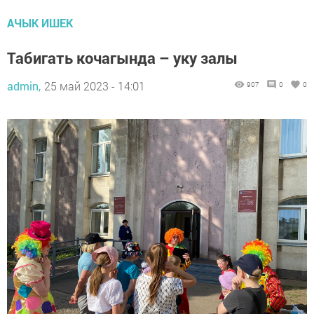
АЧЫК ИШЕК
Табигать кочагында – уку залы
admin,
25 май 2023 - 14:01
907
0
0