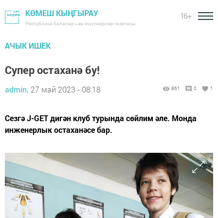
КӨМЕШ КЫҢГЫРАУ
16+
Республика балалар һәм яшүсмерләр газетасы
АЧЫК ИШЕК
Супер остаханә бу!
admin,
27 май 2023 - 08:18
861
0
1
Сезгә J-GET дигән клуб турында сөйлим әле. Монда
инженерлык остаханәсе бар.