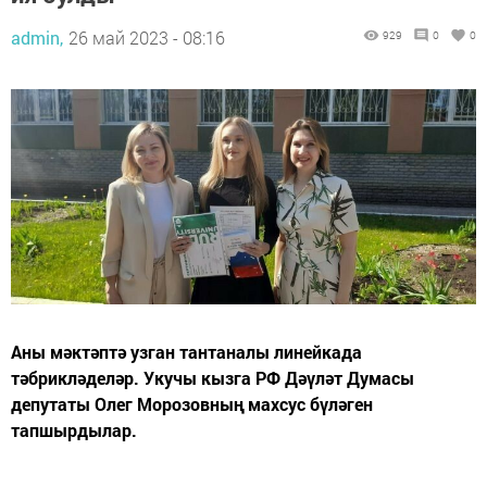
admin,
26 май 2023 - 08:16
929
0
0
Аны мәктәптә узган тантаналы линейкада
тәбрикләделәр. Укучы кызга РФ Дәүләт Думасы
депутаты Олег Морозовның махсус бүләген
тапшырдылар.