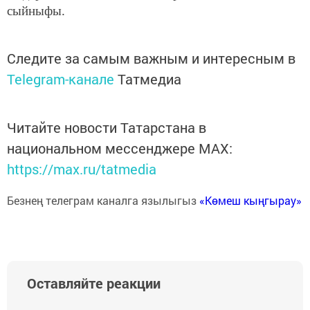
сыйныфы.
Следите за самым важным и интересным в
Telegram-канале
Татмедиа
Читайте новости Татарстана в
национальном мессенджере MАХ:
https://max.ru/tatmedia
Безнең телеграм каналга язылыгыз
«Көмеш кыңгырау»
Оставляйте реакции