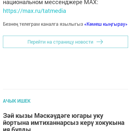
национальном мессенджере MАХ:
https://max.ru/tatmedia
Безнең телеграм каналга язылыгыз
«Көмеш кыңгырау»
Перейти на страницу новости
АЧЫК ИШЕК
Зәй кызы Мәскәүдәге югары уку
йортына имтиханнарсыз керү хокукына
ия булды