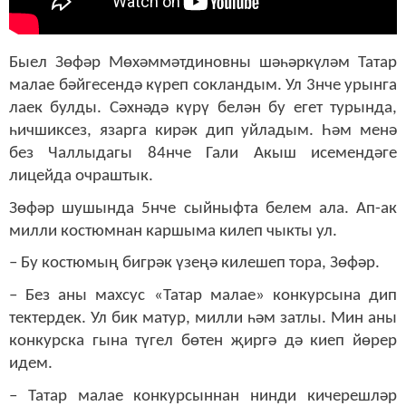
Быел Зөфәр Мөхәммәтдиновны шәһәркүләм Татар
малае бәйгесендә күреп сокландым. Ул 3нче урынга
лаек булды. Сәхнәдә күрү белән бу егет турында,
һичшиксез, язарга кирәк дип уйладым.
Һәм менә
без Чаллыдагы 84нче Гали Акыш исемендәге
лицейда очраштык.
Зөфәр шушында 5нче сыйныфта белем ала. Ап-ак
милли костюмнан каршыма килеп чыкты ул.
– Бу костюмың бигрәк үзеңә килешеп тора, Зөфәр.
– Без аны махсус
«
Татар малае
»
конкурсына
дип
тектердек. Ул бик матур, милли һәм затлы. Мин аны
конкурска гына түгел бө
т
ен җиргә дә к
и
еп йөрер
идем.
– Татар малае конкурсыннан нинди кичерешләр