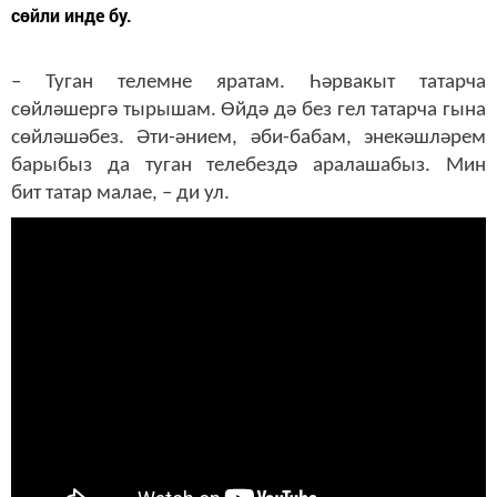
сөйли инде бу.
– Туган телемне яратам. Һәрвакыт татарча
сөйләшергә тырышам. Өйдә дә без гел татарча гына
сөйләшәбез. Әти-әнием, әби-бабам, энекәшләрем
барыбыз да туган телебездә аралашабыз. Мин
бит татар малае, – ди ул.