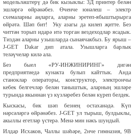
модельләштерү дә бик кызыклы: 3Д принтер белән
эшләргә өйрәнәбез. Өченче юнәлеш – электр
схемаларны аңларга, аларны эретеп-ябыштырырга
өйрәтә. Шәп бит! Уку азагы да килеп җитте. Без
читтән торып идарә итә торган вездеходлар ясадык.
Тиздән аларны узышларда сынаячакбыз. Бу ярыш –
J-GET Dakar дип атала. Узышларга барлык
теләүчеләр килә ала.
Без быел «РУ-ИНЖИНИРИНГ» дигән
предприятиедә кунакта булып кайттык. Анда
станоклар операторы, конструктор, электрончы
кебек белгечләр белән таныштык, аларның эшләре
турында якыннан үз күзләребез белән күреп белдек.
Кыскасы, бик шәп безнең остаханәдә.
Күп
нәрсәләргә өйрәнәбез. J-GET ул тырыш, булдыклы,
акыллы егетләр үстерә. Менә мин нәкъ шундый.
Илдар Исхаков, Чаллы шәһәре, 2нче гимназия, 9В