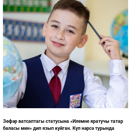
Зөфәр ватсаптагы статусына «Илемне яратучы татар
баласы мин» дип язып куйган. Күп нәрсә турында