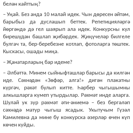
белән кайттың?
–
Уңай.
Без анда 10 малай идек. Чын дөресен әйтәм,
барыбыз да дуслашып беттек. Репетицияләргә
йөргәндә дә гел шаярып ала идек. Конкурсны кул
бирешүдән башлап җибәрдек. Җиңүчеләр билгеле
булг
ач
та, бер-беребезне котлап, фотоларга төштек.
Кыскасы, ошады миңа.
– Җанатарларың бар идеме?
– Әлбәттә. Минем сыйныфташлар барысы да килгән
иде. Сәхнәдән «Зөфәр, алга
!
» дигән плакатны
күргәч
,
рәхәт булып китте. Һәрбер чыгышымны
алкышларга күмеп утырдылар. Рәхмәт инде аларга.
Шулай ук зур рәхмәт әти-әниемә
–
без бергәләп
сәхнәдә матур чыгыш ясадык. Укытучым Гүзәл
Камилевна да мине бу конкурска әзерләр өчен күп
көчен куйды.