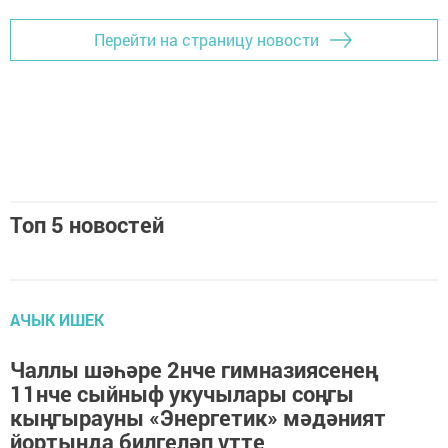
Перейти на страницу новости
Топ 5 новостей
АЧЫК ИШЕК
Чаллы шәһәре 2нче гимназиясенең
11нче сыйныф укучылары соңгы
кыңгырауны «Энергетик» мәдәният
йортында билгеләп үтте