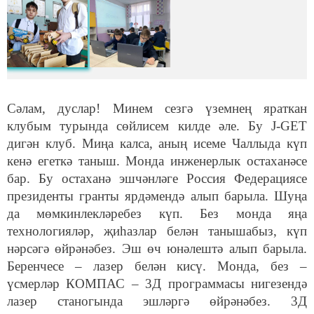
Сәлам, дуслар! Минем сезгә үземнең яраткан
клубым турында сөйлисем килде әле. Бу J-GET
дигән клуб. Миңа калса, аның исеме Чаллыда күп
кенә егеткә таныш.
Монда инженерлык остаханәсе
бар. Бу остаханә эшчәнләге Россия Федерациясе
президенты гранты ярдәмендә алып барыла. Шуңа
да мөмкинлекләребез күп. Без монда яңа
технологияләр, җиһазлар белән танышабыз, күп
нәрсәгә өйрәнәбез. Эш өч юнәлештә алып барыла.
Беренчесе – лазер белән кисү. Монда, без –
үсмерләр КОМПАС – 3Д программасы нигезендә
лазер станогында эшләргә өйрәнәбез. 3Д