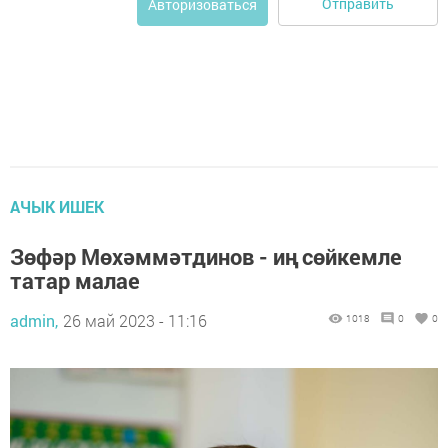
Отправить
Авторизоваться
АЧЫК ИШЕК
Зөфәр Мөхәммәтдинов - иң сөйкемле
татар малае
admin,
26 май 2023 - 11:16
1018
0
0