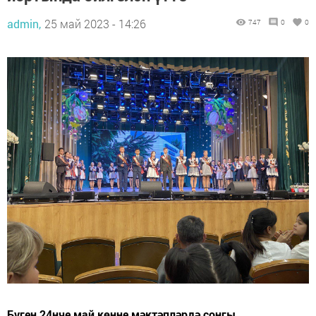
admin,
25 май 2023 - 14:26
747
0
0
Бүген 24нче май көнне мәктәпләрдә соңгы