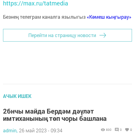
https://max.ru/tatmedia
Безнең телеграм каналга язылыгыз
«Көмеш кыңгырау»
Перейти на страницу новости
АЧЫК ИШЕК
26нчы майда Бердәм дәүләт
имтиханының төп чоры башлана
admin,
26 май 2023 - 09:34
830
0
0