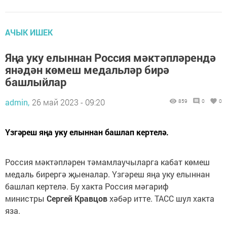
АЧЫК ИШЕК
Яңа уку елыннан Россия мәктәпләрендә
янәдән көмеш медальләр бирә
башлыйлар
admin,
26 май 2023 - 09:20
859
0
0
Үзгәреш яңа уку елыннан башлап кертелә.
Россия мәктәпләрен тәмамлаучыларга кабат көмеш
медаль бирергә җыеналар. Үзгәреш яңа уку елыннан
башлап кертелә. Бу хакта Россия мәгариф
министры
Сергей Кравцов
хәбәр итте. ТАСС шул хакта
яза.