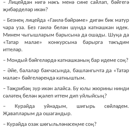
– Лицейдан нигә нәкъ менә сине сайлап, бәйгегә
җибәрделәр икән?
– Безнең лицейда «Гаилә бәйрәме» дигән бик матур
чара уза. Без гаилә белән шунда катнашкан идек.
Минем чыгышларым барысына да ошады. Шуңа да
«Татар малае» конкурсына барырга тәкъдим
иттеләр.
– Мондый бәйгеләрдә катнашканың бар идеме соң?
– Әйе, балалар бакчасында, башлангычта да «Татар
малае» бәйгеләрендә катныштым.
– Тәҗрибәң зур икән алайса. Бу юлы жюрины нинди
сәләтең белән җәлеп иттем дип уйлыйсың?
– Курайда уйнадым, шигырь сөйләдем.
Җавапларым да ошагандыр.
– Курайда озак шөгыльләнәсеңме соң?