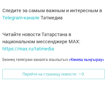
Следите за самым важным и интересным в
Telegram-канале
Татмедиа
Читайте новости Татарстана в
национальном мессенджере MАХ:
https://max.ru/tatmedia
Безнең телеграм каналга язылыгыз
«Көмеш кыңгырау»
Перейти на страницу новости