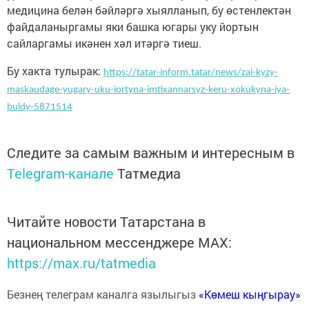
медицина белән бәйләргә хыялланып, бу өстенлектән
файдаланыргамы яки башка югары уку йортын
сайларгамы икәнен хәл итәргә тиеш.
Бу хакта тулырак:
https://tatar-inform.tatar/news/zai-kyzy-
maskaudage-yugary-uku-iortyna-imtixannarsyz-keru-xokukyna-iya-
buldy-5871514
Следите за самым важным и интересным в
Telegram-канале
Татмедиа
Читайте новости Татарстана в
национальном мессенджере MАХ:
https://max.ru/tatmedia
Безнең телеграм каналга язылыгыз
«Көмеш кыңгырау»