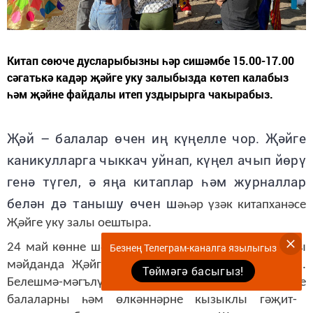
Китап сөюче дусларыбызны һәр сишәмбе 15.00-17.00
сәгатькә кадәр җәйге уку залыбызда көтеп калабыз
һәм җәйне файдалы итеп уздырырга чакырабыз.
Җәй – балалар өчен и
ң
күңелле чор
. Җәйге
каникулларга чыккач уйнап, күңел ачып йөрү
генә түгел, ә яңа китаплар һәм журналлар
белән дә танышу өчен ш
әһәр үзәк китапханәсе
Җәйге уку залы оештыра.
Безнең Телеграм-каналга язылыгыз
24 май көнне шәһәр үзәк китапханәсе каршындагы
мәйданда Җәйге уку залын ачу тантанасы узды.
Төймәгә басыгыз!
Белешмә-мәгълүмат бүлеге хезмәткәрләре
балаларны һәм өлкәннәрне кызыклы гәҗит-