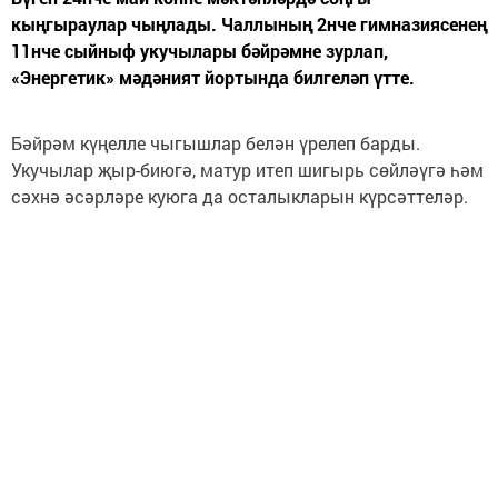
кыңгыраулар чыңлады. Чаллының 2нче гимназиясенең
11нче сыйныф укучылары бәйрәмне зурлап,
«Энергетик» мәдәният йортында билгеләп үтте.
Бәйрәм күңелле чыгышлар белән үрелеп барды.
Укучылар җыр-биюгә, матур итеп шигырь сөйләүгә һәм
сәхнә әсәрләре куюга да осталыкларын күрсәттеләр.