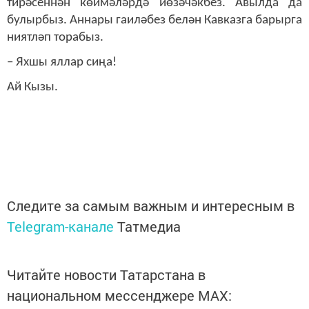
тирәсеннән көймәләрдә йөзәчәкбез. Авылда да
булырбыз. Аннары гаиләбез белән Кавказга барырга
ниятләп торабыз.
– Яхшы яллар сиңа!
Ай Кызы.
Следите за самым важным и интересным в
Telegram-канале
Татмедиа
Читайте новости Татарстана в
национальном мессенджере MАХ: