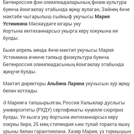
Бөтенроссия фән олимпиадаларының физик культура
буенча йомгаклау этабында җиңү яулаган, Зәйнең 4нче
мәктәбе чыгарылыш сыйныф укучысы
Мария
Устимкина
Мәскәүдәге югары уку
йортына имтиханнарсыз укырга керү хокукына ия
булды.
Быел апрель аенда 4нче мәктәп укучысы Мария
Устимкина өченче тапкыр физкультура буенча
Бөтенроссия олимпиадасының йомгаклау этабында
җиңүче булды.
Мәктәп директоры
Альбина Ларина
укучысын зур җиңү
белән котлады.
Ә Мариягә тапшырылган, Россия Халыклар дуслыгы
университеты (РХДУ) сертификаты күңелле сюрприз
булды. Ул кызга уку йортына имтиханнарсыз керү
хокукы бирә, 25 мең стипендия һәм тулай торакта яшәү
урыны белән гарантияләнә. Хәзер Мария, үз тормышын