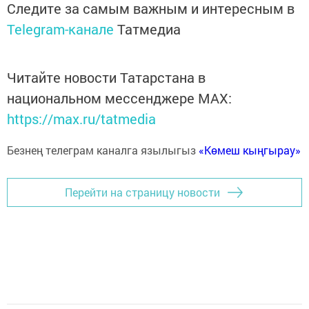
Следите за самым важным и интересным в
Telegram-канале
Татмедиа
Читайте новости Татарстана в
национальном мессенджере MАХ:
https://max.ru/tatmedia
Безнең телеграм каналга язылыгыз
«Көмеш кыңгырау»
Перейти на страницу новости