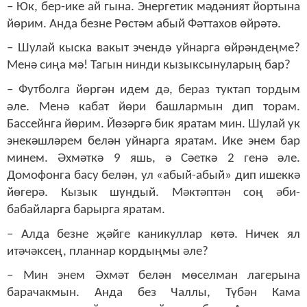
– Юк, бер-ике ай гына. Энергетик мәдәният йортына
йөрим. Анда безне Рөстәм абый Фәттахов өйрәтә.
– Шулай кыска вакыт эчендә уйнарга өйрәндеңме?
Менә сиңа мә! Тагын нинди кызыксынуларың бар?
– Футболга йөргән идем дә, бераз туктап тордым
әле. Менә кабат йөри башлармын дип торам.
Бассейнга йөрим. Йөзәргә бик яратам мин. Шулай ук
энекәшләрем белән уйнарга яратам. Ике энем бар
минем. Әхмәткә 9 яшь, ә Сәеткә 2 генә әле.
Домофонга басу белән, ул «абый-абый» дип ишеккә
йөгерә.
Кызык шундый. Мәктәптән соң әби-
бабайларга барырга яратам.
– Алда безне җәйге каникуллар көтә. Ничек ял
итәчәксең, планнар кордыңмы әле?
– Мин энем Әхмәт белән мөселман лагерына
б
а
рачакмын. Анда без Чаллы, Түбән Кама