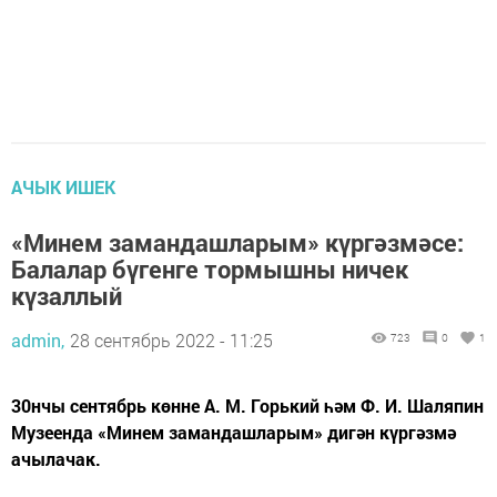
АЧЫК ИШЕК
«Минем замандашларым» күргәзмәсе:
Балалар бүгенге тормышны ничек
күзаллый
admin,
28 сентябрь 2022 - 11:25
723
0
1
30нчы сентябрь көнне А. М. Горький һәм Ф. И. Шаляпин
Музеенда «Минем замандашларым» дигән күргәзмә
ачылачак.