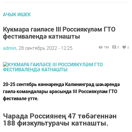
АЧЫК ИШЕК
Кукмара гаиләсе III Россиякүләм ГТО
фестивалендә катнашты
admin,
28 сентябрь 2022 - 12:25
786
0
2
20-25 сентябрь көннәрендә Калининград шәһәрендә
гаилә командалары арасында III Россиякүләм ГТО
фестивале үтте.
Чарада Россиянең 47 төбәгеннән
188 физкультурачы катнашты.