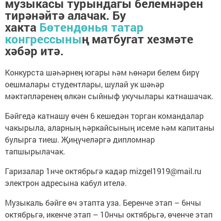
музыкасы турындагы белемнәрен
тирәнәйтә алачак. Бу
хакта
Бөтендөнья татар
конгрессыны
ң матбугат хезмәте
хәбәр итә.
Конкурста шәһәрнең югары һәм һөнәри белем бирү
оешмалары студентлары, шулай ук шәһәр
мәктәпләренең өлкән сыйныф укучылары катнашачак.
Бәйгедә катнашу өчен 6 кешедән торган командалар
чакырыла, аларның һәркайсының исеме һәм капитаны
булырга тиеш. Җиңүчеләргә дипломнар
тапшырылачак.
Гаризалар 1нче октябрьгә кадәр mizgel1919@mail.ru
электрон адресына кабул ителә.
Музыкаль бәйге өч этапта уза. Беренче этап – 6нчы
октябрьгә, икенче этап – 10нчы октябрьгә, өченче этап