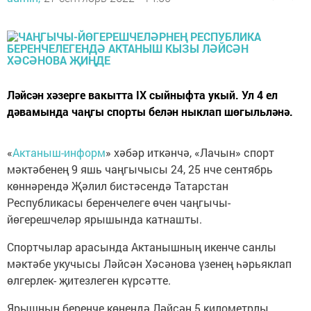
Ләйсән хәзерге вакытта IX сыйныфта укый. Ул 4 ел
дәвамында чаңгы спорты белән ныклап шөгыльләнә.
«
Актаныш-информ
» хәбәр иткәнчә, «Лачын» спорт
мәктәбенең 9 яшь чаңгычысы 24, 25 нче сентябрь
көннәрендә Җәлил бистәсендә Татарстан
Республикасы беренчелеге өчен чаңгычы-
йөгерешчеләр ярышында катнашты.
Спортчылар арасында Актанышның икенче санлы
мәктәбе укучысы Ләйсән Хәсәнова үзенең һәрьяклап
өлгерлек- җитезлеген күрсәтте.
Ярышның беренче көнендә Ләйсән 5 километрлы