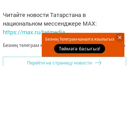
Читайте новости Татарстана в
национальном мессенджере MАХ:
https://max.ru/tatmedia
Безнең Телеграм-каналга язылыгыз
Безнең телеграм каналга язылыгыз
«Көмеш кыңгырау»
Төймәгә басыгыз!
Перейти на страницу новости