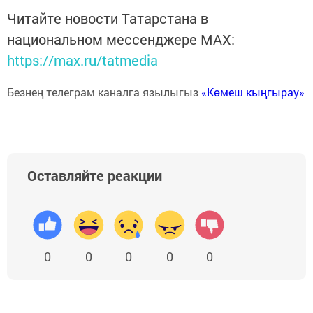
Читайте новости Татарстана в
национальном мессенджере MАХ:
https://max.ru/tatmedia
Безнең телеграм каналга язылыгыз
«Көмеш кыңгырау»
Оставляйте реакции
0
0
0
0
0