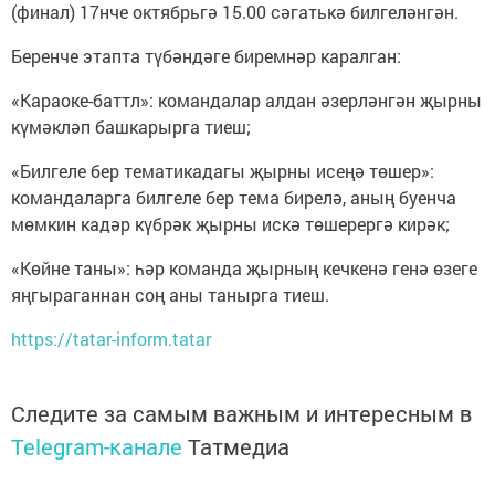
(финал) 17нче октябрьгә 15.00 сәгатькә билгеләнгән.
Беренче этапта түбәндәге биремнәр каралган:
«Караоке-баттл»: командалар алдан әзерләнгән җырны
күмәкләп башкарырга тиеш;
«Билгеле бер тематикадагы җырны исеңә төшер»:
командаларга билгеле бер тема бирелә, аның буенча
мөмкин кадәр күбрәк җырны искә төшерергә кирәк;
«Көйне таны»: һәр команда җырның кечкенә генә өзеге
яңгыраганнан соң аны танырга тиеш.
https://tatar-inform.tatar
Следите за самым важным и интересным в
Telegram-канале
Татмедиа