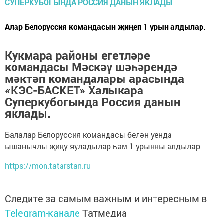
Алар Белоруссия командасын җиңеп 1 урын алдылар.
Кукмара районы егетләре
командасы Мәскәү шәһәрендә
мәктәп командалары арасында
«КЭС-БАСКЕТ» Халыкара
Суперкубогында Россия данын
яклады.
Балалар Белоруссия командасы белән уенда
ышанычлы җиңү яуладылар һәм 1 урынны алдылар.
https://mon.tatarstan.ru
Следите за самым важным и интересным в
Telegram-канале
Татмедиа