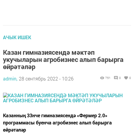
АЧЫК ИШЕК
Казан гимназиясендә мәктәп
укучыларын агробизнес алып барырга
өйрәтәләр
admin,
28 сентябрь 2022 - 10:26
751
0
0
Казанның 33нче гимназиясендә «Фермер 2.0»
программасы буенча агробизнес алып барырга
өйрәтәләр