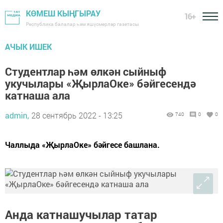
КӨМЕШ КЫҢГЫРАУ
16+
Республика балалар һәм яшүсмерләр газетасы
АЧЫК ИШЕК
Студентлар һәм өлкән сыйныф
укучылары «ҖырлаОке» бәйгесендә
катнаша ала
admin,
28 сентябрь 2022 - 13:25
740
0
0
Чаллыда «ҖырлаОке» бәйгесе башлана.
Анда катнашучылар татар