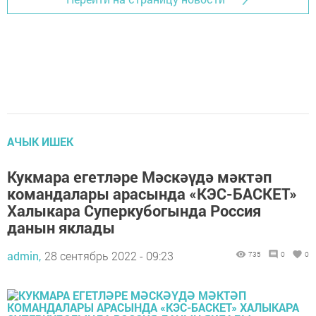
АЧЫК ИШЕК
Кукмара егетләре Мәскәүдә мәктәп
командалары арасында «КЭС-БАСКЕТ»
Халыкара Суперкубогында Россия
данын яклады
admin,
28 сентябрь 2022 - 09:23
735
0
0