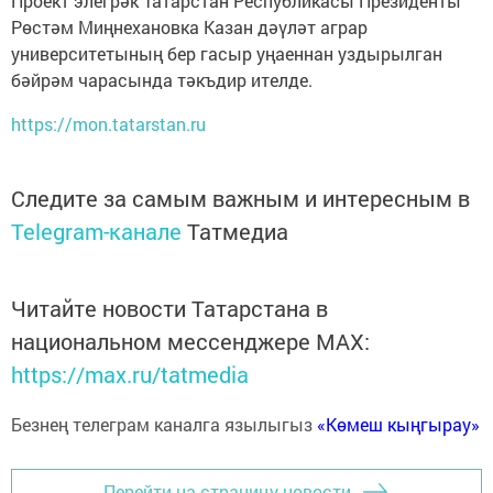
Проект элегрәк Татарстан Республикасы Президенты
Рөстәм Миңнехановка Казан дәүләт аграр
университетының бер гасыр уңаеннан уздырылган
бәйрәм чарасында тәкъдир ителде.
https://mon.tatarstan.ru
Следите за самым важным и интересным в
Telegram-канале
Татмедиа
Читайте новости Татарстана в
национальном мессенджере MАХ:
https://max.ru/tatmedia
Безнең телеграм каналга язылыгыз
«Көмеш кыңгырау»
Перейти на страницу новости