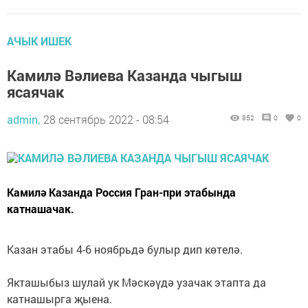
АЧЫК ИШЕК
Камилә Вәлиева Казанда чыгыш
ясаячак
admin,
28 сентябрь 2022 - 08:54
852
0
0
Камилә Казанда Россия Гран-при этабында
катнашачак.
Казан этабы 4-6 ноябрьдә булыр дип көтелә.
Якташыбыз шулай ук Мәскәүдә узачак этапта да
катнашырга җыена.