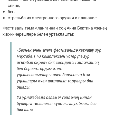
спине,
бег,
стрельба из электронного оружия и плавание.
Фестиваль тәмамланганнан соң Анна Бектина үзенең
хис-кичерешләре белән уртаклашты:
«Безнең өчен әлеге фестивальдә катнашу зур
мәртәбә. ГТО комплексын үстерүгә зур
игътибар бирелү бик сөендерә. Гаиләләрнең
бер-берсенә ярдәм итеп,
уңышсызлыклары өчен борчылып һәм
уңышлары өчен шатланып торулары бик
ошады.
Үз үрнәгебездә сәламәт гаиләнең нинди
булырга тиешлеген күрсәтә алуыбызга без
бик шат».