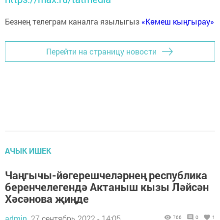
Безнең телеграм каналга язылыгыз
«Көмеш кыңгырау»
Перейти на страницу новости
АЧЫК ИШЕК
Чаңгычы-йөгерешчеләрнең республика
беренчелегендә Актаныш кызы Ләйсән
Хәсәнова җиңде
admin,
27 сентябрь 2022 - 14:05
766
0
1