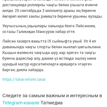
дистанциядә роллерлы чаңгы белән узышта өченче
килде. 25 сентябрьдә 3 километр араны иң беренче
йөгереп килеп хаклы рәвештә беренче урынны яулады.
Укучысының уңышлары хакында безгә Ләйсәннең
остазы Галимҗан Мансуров хәбәр итте.
Ләйсән хәзерге вакытта IX сыйныфта укый. Ул 4 ел
дәвамында чаңгы спорты белән ныклап шөгыльләнә.
Кышын өзлексез чаңгыда шуу, кар эрегәч тә чаңгы
буенча дәресләр алу, даими үз өстеңдә эшләү менә
шундый матур күрсәткечләргә ирешергә этәргеч
биргән, диелә хәбәрдә.
https://tatar-inform.tatar
Следите за самым важным и интересным в
Telegram-канале
Татмедиа