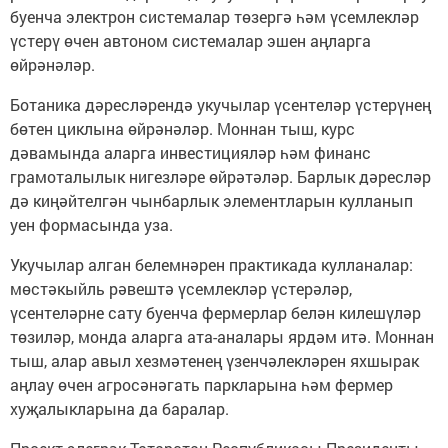
буенча электрон системалар төзергә һәм үсемлекләр
үстерү өчен автоном системалар эшен аңларга
өйрәнәләр.
Ботаника дәресләрендә укучылар үсентеләр үстерүнең
бөтен циклына өйрәнәләр. Моннан тыш, курс
дәвамында аларга инвестицияләр һәм финанс
грамоталылык нигезләре өйрәтәләр. Барлык дәресләр
дә киңәйтелгән чынбарлык элементларын кулланып
уен формасында уза.
Укучылар алган белемнәрен практикада кулланалар:
мөстәкыйль рәвештә үсемлекләр үстерәләр,
үсентеләрне сату буенча фермерлар белән килешүләр
төзиләр, монда аларга ата-аналары ярдәм итә. Моннан
тыш, алар авыл хезмәтенең үзенчәлекләрен яхшырак
аңлау өчен агросәнәгать паркларына һәм фермер
хуҗалыкларына да баралар.