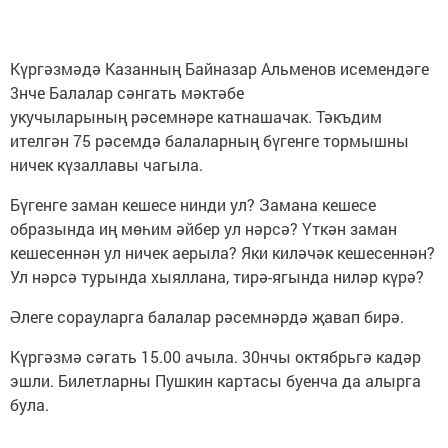
Күргәзмәдә Казанның Байназар Альменов исемендәге
3нче Балалар сәнгать мәктәбе
укучыларының рәсемнәре катнашачак. Тәкъдим
ителгән 75 рәсемдә балаларның бүгенге тормышны
ничек күзаллавы чагыла.
Бүгенге заман кешесе нинди ул? Замана кешесе
образында иң мөһим әйбер ул нәрсә? Үткән заман
кешесеннән ул ничек аерыла? Яки киләчәк кешесеннән?
Ул нәрсә турында хыяллана, тирә-ягында ниләр күрә?
Әлеге сорауларга балалар рәсемнәрдә җавап бирә.
Күргәзмә сәгать 15.00 ачыла. 30нчы октябрьгә кадәр
эшли. Билетларны Пушкин картасы буенча да алырга
була.