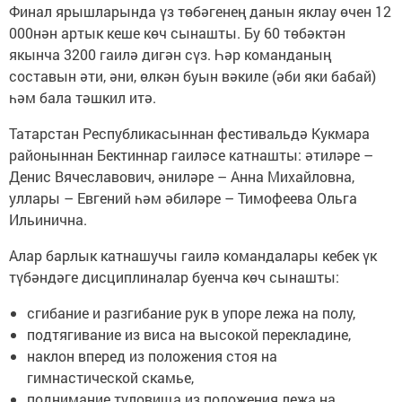
Финал ярышларында үз төбәгенең данын яклау өчен 12
000нән артык кеше көч сынашты. Бу 60 төбәктән
якынча 3200 гаилә дигән сүз. Һәр команданың
составын әти, әни, өлкән буын вәкиле (әби яки бабай)
һәм бала тәшкил итә.
Татарстан Республикасыннан фестивальдә Кукмара
районыннан Бектиннар гаиләсе катнашты: әтиләре –
Денис Вячеславович, әниләре – Анна Михайловна,
уллары – Евгений һәм әбиләре – Тимофеева Ольга
Ильинична.
Алар барлык катнашучы гаилә командалары кебек үк
түбәндәге дисциплиналар буенча көч сынашты:
сгибание и разгибание рук в упоре лежа на полу,
подтягивание из виса на высокой перекладине,
наклон вперед из положения стоя на
гимнастической скамье,
поднимание туловища из положения лежа на