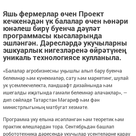
Яшь фермерлар өчен Проект
кечкенәдән үк балалар өчен һөнәри
юнәлеш бирү буенча дәүләт
программасы кысаларында
эшләнгән. Дәресләрдә укучыларны
эшкуарлык нигезләренә өйрәтүнең
уникаль технологиясе кулланыла.
«Балалар агробизнесны уңышлы алып бару буенча
белемнәр һәм күнекмәләр, сату һәм маркетинг, шулай
ук үсемлекчелектә, ландшафт дизайнында һәм
ишегалды иҗатында гамәли белемнәр алачаклар», —
дип сөйләде Татарстан Мәгариф һәм фән
министрлыгының матбугат хезмәте.
Программа уку елына исәпләнгән һәм теоретик һәм
практик өлешләрдән тора. Сентябрьдән башлап
робототехника дәресендә укучылар үсентеләрне карау