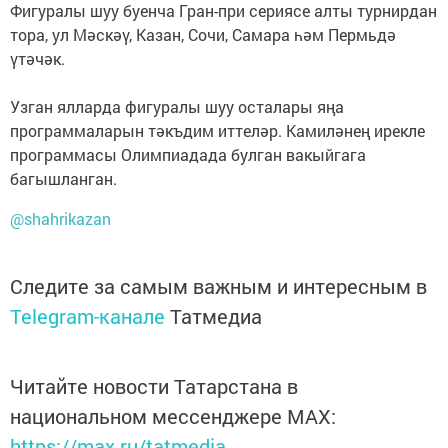
Фигуралы шуу буенча Гран-при сериясе алты турнирдан
тора, ул Мәскәү, Казан, Сочи, Самара һәм Пермьдә
үтәчәк.
Узган ялларда фигуралы шуу осталары яңа
программаларын тәкъдим иттеләр. Камиләнең ирекле
программасы Олимпиадада булган вакыйгага
багышланган.
@shahrikazan
Следите за самым важным и интересным в
Telegram-канале
Татмедиа
Читайте новости Татарстана в
национальном мессенджере MАХ:
https://max.ru/tatmedia