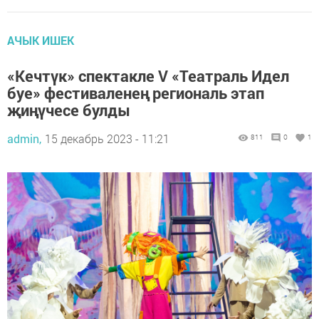
АЧЫК ИШЕК
«Кечтүк» спектакле V «Театраль Идел
буе» фестиваленең региональ этап
җиңүчесе булды
admin,
15 декабрь 2023 - 11:21
811
0
1