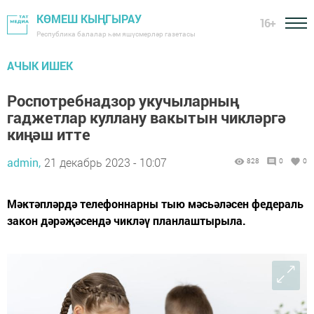
КӨМЕШ КЫҢГЫРАУ
16+
Республика балалар һәм яшүсмерләр газетасы
АЧЫК ИШЕК
Роспотребнадзор укучыларның
гаджетлар куллану вакытын чикләргә
киңәш итте
admin,
21 декабрь 2023 - 10:07
828
0
0
Мәктәпләрдә телефоннарны тыю мәсьәләсен федераль
закон дәрәҗәсендә чикләү планлаштырыла.