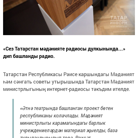
«Сез Татарстан мәдәнияте радиосы дулкынында...»
дип башланды радио.
Татарстан Республикасы Рәисе каршындагы Мәдәният
һәм сәнгать советы утырышында Татарстан Мәдәният
министрлыгының интернет-радиосы тәкъдим ителде.
«Әтнә театрында башланган проект бөтен
республиканы колачлады. Мәдәният
министрлыгы карамагындагы барлык
учреждениеләрдән материал җыелды, база
тулыландырылып тора. Рөхсәт