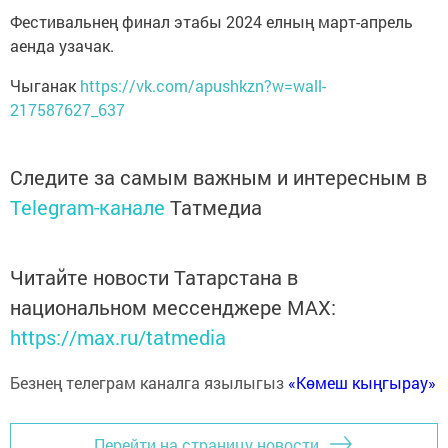
Фестивальнең финал этабы 2024 елның март-апрель
аенда узачак.
Чыганак
https://vk.com/apushkzn?w=wall-
217587627_637
Следите за самым важным и интересным в
Telegram-канале
Татмедиа
Читайте новости Татарстана в
национальном мессенджере MАХ:
https://max.ru/tatmedia
Безнең телеграм каналга язылыгыз
«Көмеш кыңгырау»
Перейти на страницу новости