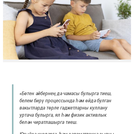
«Бөтен әйбернең дә чамасы булырга тиеш,
белем бирү процессында һәм өйдә булган
вакытларда төрле гаджетларны куллану
уртача булырга, ял һәм физик активлык
белән чиратлашырга тиеш.
Югыйсә күзләргә һәм сәламәтлеккә зыяны