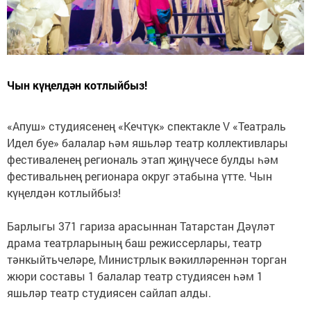
Чын күңелдән котлыйбыз!
«Апуш» студиясенең «Кечтүк» спектакле V «Театраль
Идел буе» балалар һәм яшьләр театр коллективлары
фестиваленең региональ этап җиңүчесе булды һәм
фестивальнең регионара округ этабына үтте. Чын
күңелдән котлыйбыз!
Барлыгы 371 гариза арасыннан Татарстан Дәүләт
драма театрларының баш режиссерлары, театр
тәнкыйтьчеләре, Министрлык вәкилләреннән торган
жюри составы 1 балалар театр студиясен һәм 1
яшьләр театр студиясен сайлап алды.