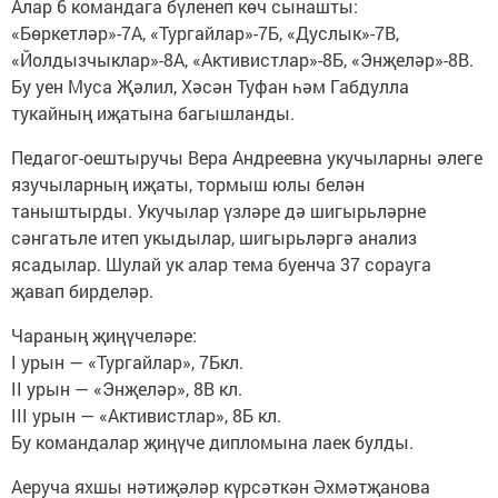
Алар 6 командага бүленеп көч сынашты:
«Бөркетләр»-7А, «Тургайлар»-7Б, «Дуслык»-7В,
«Йолдызчыклар»-8А, «Активистлар»-8Б, «Энҗеләр»-8В.
Бу уен Муса Җәлил, Хәсән Туфан һәм Габдулла
тукайның иҗатына багышланды.
Педагог-оештыручы Вера Андреевна укучыларны әлеге
язучыларның иҗаты, тормыш юлы белән
таныштырды. Укучылар үзләре дә шигырьләрне
сәнгатьле итеп укыдылар, шигырьләргә анализ
ясадылар. Шулай ук алар тема буенча 37 сорауга
җавап бирделәр.
Чараның җиңүчеләре:
I урын — «Тургайлар», 7Бкл.
II урын — «Энҗеләр», 8В кл.
III урын — «Активистлар», 8Б кл.
Бу командалар җиңүче дипломына лаек булды.
Аеруча яхшы нәтиҗәләр күрсәткән Әхмәтҗанова