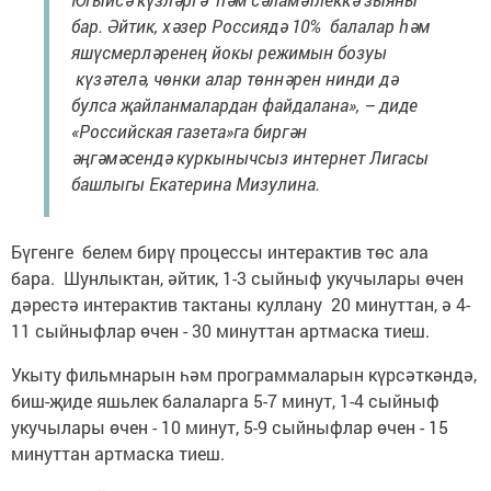
бар. Әйтик, хәзер Россиядә 10% балалар һәм
яшүсмерләренең йокы режимын бозуы
күзәтелә, чөнки алар төннәрен нинди дә
булса җайланмалардан файдалана», – диде
«Российская газета»га биргән
әңгәмәсендә куркынычсыз интернет Лигасы
башлыгы Екатерина Мизулина.
Бүгенге белем бирү процессы интерактив төс ала
бара. Шунлыктан, әйтик, 1-3 сыйныф укучылары өчен
дәрестә интерактив тактаны куллану 20 минуттан, ә 4-
11 сыйныфлар өчен - 30 минуттан артмаска тиеш.
Укыту фильмнарын һәм программаларын күрсәткәндә,
биш-җиде яшьлек балаларга 5-7 минут, 1-4 сыйныф
укучылары өчен - 10 минут, 5-9 сыйныфлар өчен - 15
минуттан артмаска тиеш.