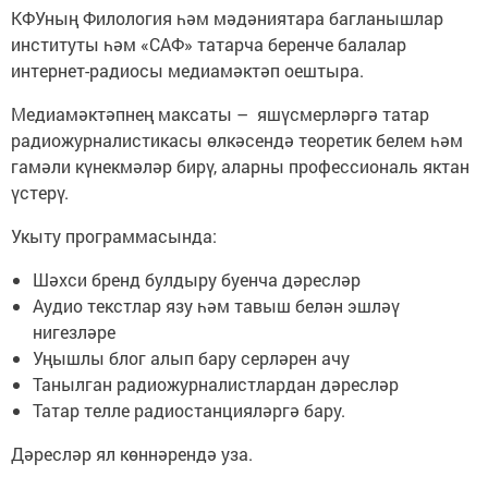
КФУның Филология һәм мәдәниятара багланышлар
институты һәм «САФ» татарча беренче балалар
интернет-радиосы медиамәктәп оештыра.
Медиамәктәпнең максаты – яшүсмерләргә татар
радиожурналистикасы өлкәсендә теоретик белем һәм
гамәли күнекмәләр бирү, аларны профессиональ яктан
үстерү.
Укыту программасында:
Шәхси бренд булдыру буенча дәресләр
Аудио текстлар язу һәм тавыш белән эшләү
нигезләре
Уңышлы блог алып бару серләрен ачу
Танылган радиожурналистлардан дәресләр
Татар телле радиостанцияләргә бару.
Дәресләр ял көннәрендә уза.