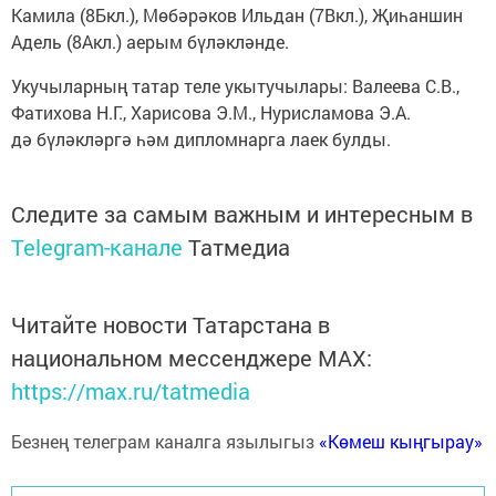
Камила (8Бкл.), Мөбәрәков Ильдан (7Вкл.), Җиһаншин
Адель (8Акл.) аерым бүләкләнде.
Укучыларның татар теле укытучылары: Валеева С.В.,
Фатихова Н.Г., Харисова Э.М., Нурисламова Э.А.
дә бүләкләргә һәм дипломнарга лаек булды.
Следите за самым важным и интересным в
Telegram-канале
Татмедиа
Читайте новости Татарстана в
национальном мессенджере MАХ:
https://max.ru/tatmedia
Безнең телеграм каналга язылыгыз
«Көмеш кыңгырау»