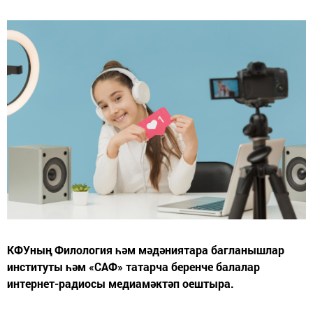
КФУның Филология һәм мәдәниятара багланышлар
институты һәм «САФ» татарча беренче балалар
интернет-радиосы медиамәктәп оештыра.