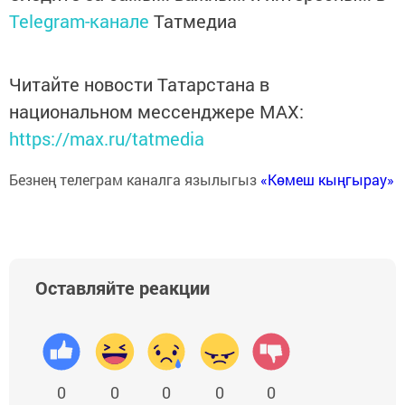
Telegram-канале
Татмедиа
Читайте новости Татарстана в
национальном мессенджере MАХ:
https://max.ru/tatmedia
Безнең телеграм каналга язылыгыз
«Көмеш кыңгырау»
Оставляйте реакции
0
0
0
0
0