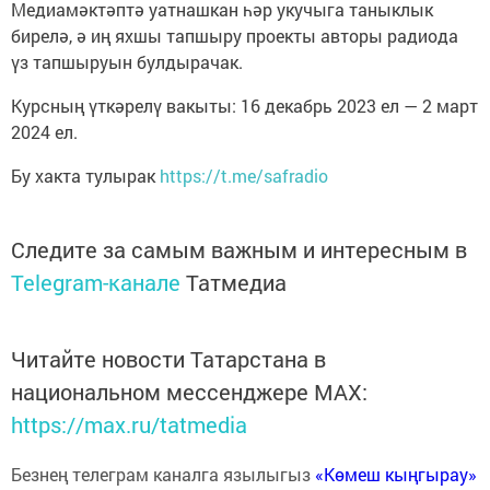
Медиамәктәптә уатнашкан һәр укучыга таныклык
бирелә, ә иң яхшы тапшыру проекты авторы радиода
үз тапшыруын булдырачак.
Курсның үткәрелү вакыты: 16 декабрь 2023 ел — 2 март
2024 ел.
Бу хакта тулырак
https://t.me/safradio
Следите за самым важным и интересным в
Telegram-канале
Татмедиа
Читайте новости Татарстана в
национальном мессенджере MАХ:
https://max.ru/tatmedia
Безнең телеграм каналга язылыгыз
«Көмеш кыңгырау»