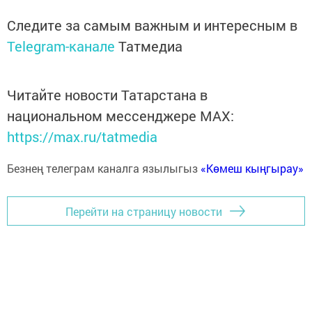
Следите за самым важным и интересным в
Telegram-канале
Татмедиа
Читайте новости Татарстана в
национальном мессенджере MАХ:
https://max.ru/tatmedia
Безнең телеграм каналга язылыгыз
«Көмеш кыңгырау»
Перейти на страницу новости