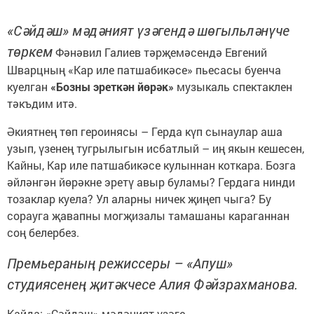
«Сәйдәш» мәдәният үзәгендә шөгыльләнүче
төркем
Фәнәвил Галиев тәрҗемәсендә Евгений
Шварцның «Кар иле патшабикәсе» пьесасы буенча
куелган
«Бозны эреткән йөрәк»
музыкаль спектаклен
тәкъдим итә.
Әкиятнең төп героинясы – Герда күп сынаулар аша
узып, үзенең тугрылыгын исбатлый – иң якын кешесен,
Кайны, Кар иле патшабикәсе кулыннан коткара. Бозга
әйләнгән йөрәкне эретү авыр буламы? Гердага нинди
тозаклар куела? Ул аларны ничек җиңеп чыга? Бу
сорауга җавапны могҗизалы тамашаны караганнан
соң белербез.
Премьераның режиссеры – «Апуш»
студиясенең җитәкчесе Алия Фәйзрахманова.
Кайда: «Сәйдәш» мәдәният үзәге