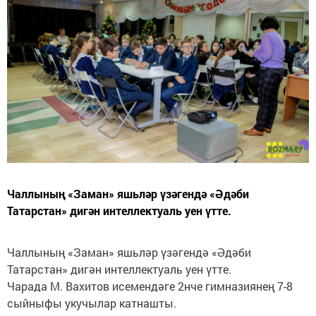
Чаллының «Заман» яшьләр үзәгендә «Әдәби
Татарстан» дигән интеллектуаль уен үтте.
Чаллының «Заман» яшьләр үзәгендә «Әдәби
Татарстан» дигән интеллектуаль уен үтте.
Чарада М. Вахитов исемендәге 2нче гимназиянең 7-8
сыйныфы укучылар катнашты.