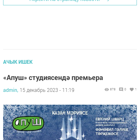
АЧЫК ИШЕК
«Апуш» студиясендә премьера
admin,
15 декабрь 2023 - 11:19
878
0
1