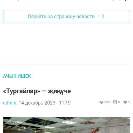
Перейти на страницу новости
АЧЫК ИШЕК
«Тургайлар» – җиңүче
admin,
14 декабрь 2023 - 11:19
832
0
2