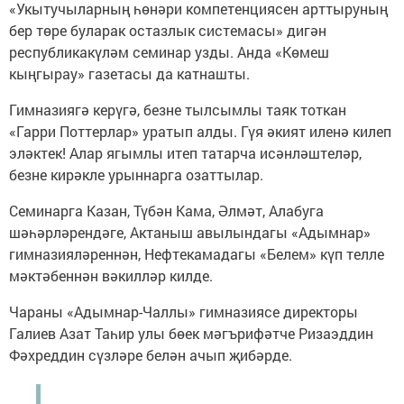
«Укытучыларның һөнәри компетенциясен арттыруның
бер төре буларак остазлык системасы» дигән
республикакүләм семинар узды. Анда «Көмеш
кыңгырау» газетасы да катнашты.
Гимназиягә керүгә, безне тылсымлы таяк тоткан
«Гарри Поттерлар» уратып алды. Гүя әкият иленә килеп
эләктек! Алар ягымлы итеп татарча исәнләштеләр,
безне кирәкле урыннарга озаттылар.
Семинарга Казан, Түбән Кама, Әлмәт, Алабуга
шәһәрләрендәге, Актаныш авылындагы «Адымнар»
гимназияләреннән, Нефтекамадагы «Белем» күп телле
мәктәбеннән вәкилләр килде.
Чараны «Адымнар-Чаллы» гимназиясе директоры
Галиев Азат Таһир улы бөек мәгърифәтче Ризаэддин
Фәхреддин сүзләре белән ачып җибәрде.