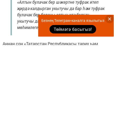
«Алтын булачак бер шәкертне туфрак итеп
җирдә калдырган укытучы да бар һәм туфрак
булачак бер баланы алтын итә белгән
Безнең Телеграм-каналга язылыгыз
укытучы да бар», — диде ул һәм остазлыкның
мөһимлеген ассызыклады.
Төймәгә басыгыз!
Аннан соң «Татарстан Республикасы тарих һәм
мәдәният һәйкәлләрен торгызу Республика фонды»
оешмасының башкарма директоры Сөнгатуллина
Зөлфия Хафиз кызына сүз бирелде.
«Бу көннәрдә төрле районнардагы „Адымнар“
белән үзара очрашулар оештырыла.
Укытучылар уңай тәҗрибәләре белән
уртаклаша, бер-берсеннән үрнәк ала,
үз мәктәпләрендә яңарышлар кертә.
Һәрберебезнең остазы бар.