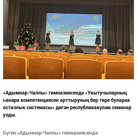
«Адымнар-Чаллы» гимназиясендә «Укытучыларның
һөнәри компетенциясен арттыруның бер төре буларак
остазлык системасы» дигән республикакүләм семинар
узды.
Бүген «Адымнар-Чаллы» гимназиясендә