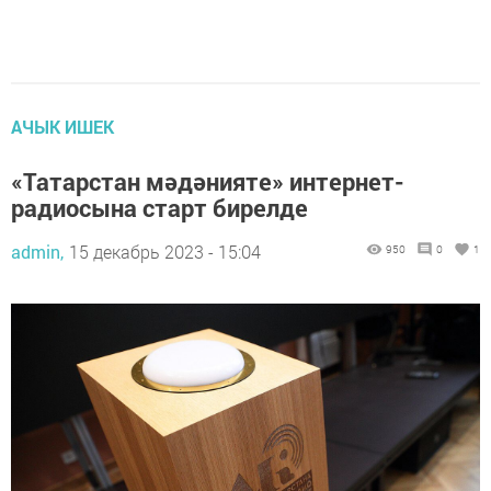
АЧЫК ИШЕК
«Татарстан мәдәнияте» интернет-
радиосына старт бирелде
admin,
15 декабрь 2023 - 15:04
950
0
1