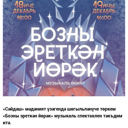
«Сәйдәш» мәдәният үзәгендә шөгыльләнүче төркем
«Бозны эреткән йөрәк» музыкаль спектаклен тәкъдим
итә.