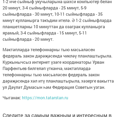
1-2 нче сыйныф укучыларына шәхси компьютер белән
20 минут, 3-4 сыйныфларда - 25 минут, 5-9
сыйныфларда - 30 минут, 10-11 сыйныфларда - 35
минут кулланырга тәкъдим ителә. Ә 1-2 сыйныфларда
планшетларны 10 минуттан да озаграк кулланырга
ярамый, 3-4 сыйныфларда - 15 минут, 5-11
сыйныфларда - 20 минут.
Мәктәпләрдә телефоннарны тыю мәсьәләсен
федераль закон дәрәҗәсендә чикләү планлаштырыла.
Куркынычсыз интернет үзәге координаторы Урван
Парфентьев билгеләп үткәнчә, мәктәпләрдә
телефоннарны тыю мәсьәләсен федераль закон
дәрәҗәсендә хәл итү планлаштырыла, хәзерге вакытта
ул Дәүләт Думасын һәм Федерация Советын узган.
Чыганак:
https://mon.tatarstan.ru
Следите за самым важным и интересным в