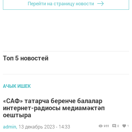
Перейти на страницу новости
Топ 5 новостей
АЧЫК ИШЕК
«САФ» татарча беренче балалар
интернет-радиосы медиамәктәп
оештыра
admin,
13 декабрь 2023 - 14:33
955
0
1