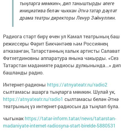
тыңларга мөмкин«, дип таныштырды әлеге
инициатива белән чыккан Әтнә татар дәүләт
драма театры директоры Ленур Зәйнуллин.
Радиога старт бирү өчен ул Камал театрының баш
режиссеры Фәрит Бикчәнтәев һәм Россиянең
атказанган, Татарстанның халык артисты Салават
Фәтхетдиновны аппаратура янына чакырды. «Сез
Татарстан мәдәнияте радиосы дулкынында...» дип
башланды радио.
Интернет-радионы
https://atnyateatr.ru/radio2
сылтамасы ашарга тыңларга мөмкин. Шулай ук,
https://atnyateatr.ru/radio1
сылтамасы белән Әтнә
театрының үз интернет-радиосын да тыңлап була.
чыгынак
https://tatar-inform.tatar/news/tatarstan-
madaniyate-internet-radiosyna-start-birelde-5880531