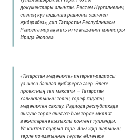
документлары алынган. Рөстәм Нургалиевич,
сезнең күз алдында радионы эшләтеп
җибәрәбез», дип Татарстан Республикасы
Рәисенә мөрәҗәгать итте мәдәният министры
Ирада Әюпова.
«Татарстан мәдәнияте» интернет-радиосы
үз эшен башлап җибәрергә әзер. Әлеге
проектның төп максаты — Татарстан
халыкларының телен, гореф-гадәтен,
мәдәниятен саклау. Радиода республикада
яшәүче төрле яшьтәге һәм төрле милләт
вәкилләренә кызыклы контент тупланды.
Ул контент яңарып тора. Аны җир шарының
төрле почмагыннан тәүлек әйләнәсе