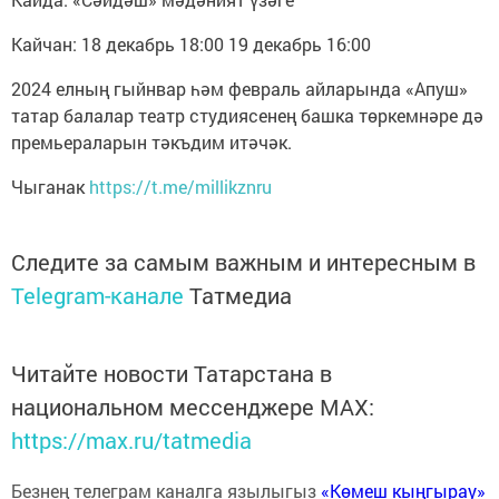
Кайчан: 18 декабрь 18:00 19 декабрь 16:00
2024 елның гыйнвар һәм февраль айларында «Апуш»
татар балалар театр студиясенең башка төркемнәре дә
премьераларын тәкъдим итәчәк.
Чыганак
https://t.me/millikznru
Следите за самым важным и интересным в
Telegram-канале
Татмедиа
Читайте новости Татарстана в
национальном мессенджере MАХ:
https://max.ru/tatmedia
Безнең телеграм каналга язылыгыз
«Көмеш кыңгырау»