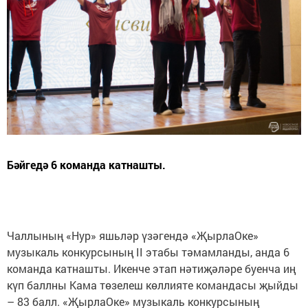
Бәйгедә 6 команда катнашты.
Чаллының «Нур» яшьләр үзәгендә «ҖырлаОке»
музыкаль конкурсының II этабы тәмамланды, анда 6
команда катнашты. Икенче этап нәтиҗәләре буенча иң
күп баллны Кама төзелеш көллияте командасы җыйды
– 83 балл. «ҖырлаОке» музыкаль конкурсының