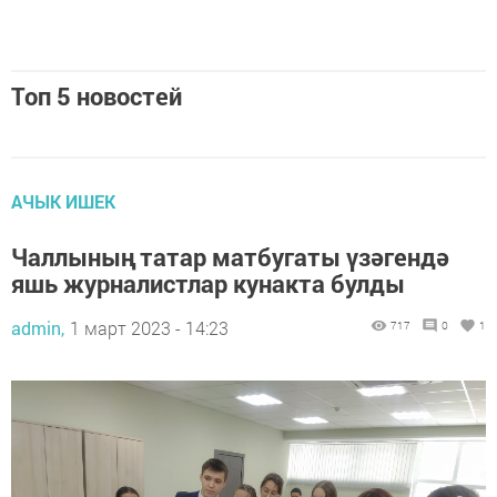
Топ 5 новостей
АЧЫК ИШЕК
Чаллының татар матбугаты үзәгендә
яшь журналистлар кунакта булды
admin,
1 март 2023 - 14:23
717
0
1