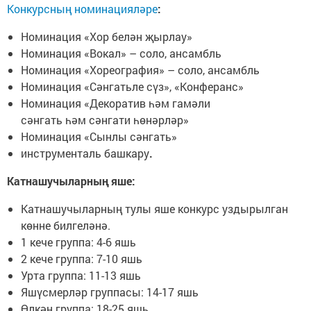
Конкурсның номинацияләре
:
Номинация «Хор белән җырлау»
Номинация «Вокал» – соло, ансамбль
Номинация «Хореография» – соло, ансамбль
Номинация «Сәнгатьле сүз», «Конферанс»
Номинация «Декоратив һәм гамәли
сәнгать һәм сәнгати һөнәрләр»
Номинация «Сынлы сәнгать»
инструменталь башкару
.
Катнашучыларның яше:
Катнашучыларның тулы яше конкурс уздырылган
көнне билгеләнә.
1 кече группа: 4-6 яшь
2 кече группа: 7-10 яшь
Урта группа: 11-13 яшь
Яшүсмерләр группасы: 14-17 яшь
Өлкән группа: 18-25 яшь