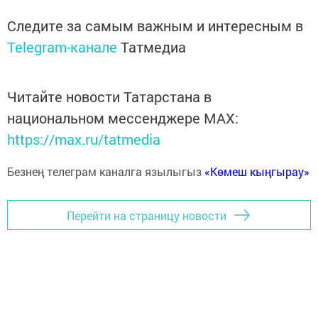
Следите за самым важным и интересным в
Telegram-канале
Татмедиа
Читайте новости Татарстана в
национальном мессенджере MАХ:
https://max.ru/tatmedia
Безнең телеграм каналга язылыгыз
«Көмеш кыңгырау»
Перейти на страницу новости