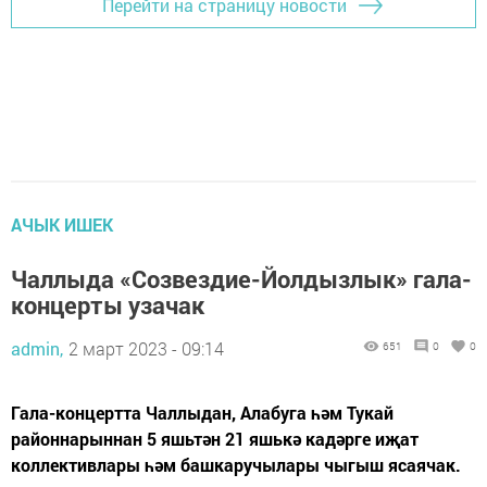
Перейти на страницу новости
АЧЫК ИШЕК
Чаллыда «Созвездие-Йолдызлык» гала-
концерты узачак
admin,
2 март 2023 - 09:14
651
0
0
Гала-концертта Чаллыдан, Алабуга һәм Тукай
районнарыннан 5 яшьтән 21 яшькә кадәрге иҗат
коллективлары һәм башкаручылары чыгыш ясаячак.