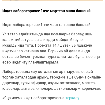
Иҗат лабораториясе 1нче марттан эшли башлый.
Иҗат лабораториясе 1нче марттан эшли башлый.
Ул татар әдәбиятында яңа исемнәрне барлау, яшь
каләм тибрәтүчеләргә иҗади мәйдан бирүне
күзалдында тота. Проектта 14 яшьтән 35 яшькәчә
иҗатчылар катнаша ала. Берничә ай дәвамында
остазлар белән турыдан-туры элемтәдә булып, өр-яңа
әсәр иҗат итү планлаштырыла.
Лабораториядә язу осталыгын арттыру, еш очрый
торган хаталардан арыну, тәрҗемә эше буенча онлайн-
дәресләр, туры эфирлар, язучы остаханәсе, мастер-
класслар, шигырь кичәләре, фатирниклар үткәреләчәк.
«Яңа исем» иҗат лабораториясенә
теркәлү