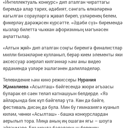
«Интеллектуаль конкурс» дип аталган чираттагы
биремдә алар тарих, әдәбият, сәнгать өлкәләренә
кагылган сорауларга җавап биреп, үзләренең белем,
фикерләү дәрәҗәсен күрсәтте. «Әдәби сүз» биремендә
кызлар билетта чыккан афоризмның мәгънәсен
аңлаттылар.
«Алтын җөй» дип аталган соңгы биремгә финалистлар
милли бизәкләрне кулланып, берәр кием элементы яки
аксессуар әзерләп килгәннәр һәм аны видео
ярдәмендә үзләре эшләгәнен дәлилләделәр.
Телевидение һәм кино режиссеры
Нурания
Җамалиева
«Асылташ» бәйгесендә жюри әгъзасы
буларак ел саен теләп катнашуын белдерде. «Яз
айларында бик күп бәйгеләр үтә. Көн дә бәйге,
фестиваль дисәң дә була. Мин бу гимназиягә куанып
киләм, чөнки «Асылташ» - башка конкурслардан
аерылып тора. Миңа аның иң ошаган ягы – шоуга
әйләнмәве. Без монда балаларның белемен,