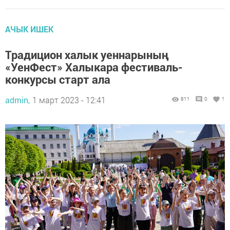
АЧЫК ИШЕК
Традицион халык уеннарының
«УенФест» Халыкара фестиваль-
конкурсы старт ала
admin,
1 март 2023 - 12:41
811
0
1