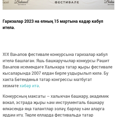
Гаризалар 2023 на елның 15 мартына кадәр кабул
ителә.
ХIX Ваһапов фестивале конкурсына гаризалар кабул
ителә башлаган. Яшь башкаручылар конкурсы Рәшит
Ваһапов исемендәге Халыкара татар җыры фестивале
кысаларында 2007 елдан бирле уздырылып килә. Бу
хакта Бөтендөнья татар конгрессы матбугат
хезмәте
хәбәр итә
.
Конкурсның максаты – халыкчан башкару, академик
вокал, эстрада җыры һәм инструменталь башкару
өлкәсендә яңа талантлар эзләү, барлау һәм аларга
ярдәм итү. Төрле елларда фестивальдә татар