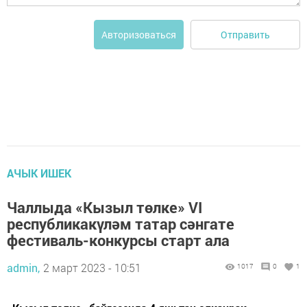
Отправить
Авторизоваться
АЧЫК ИШЕК
Чаллыда «Кызыл төлке» VI
республикакүләм татар сәнгате
фестиваль-конкурсы старт ала
admin,
2 март 2023 - 10:51
1017
0
1