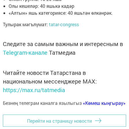
Олы кешеләр: 40 яшькә кадәр
«Алтын» яшь категориясе: 40 яшьтән өлкәнрәк.
Тулырак мәгълүмат:
tatar-congress
Следите за самым важным и интересным в
Telegram-канале
Татмедиа
Читайте новости Татарстана в
национальном мессенджере MАХ:
https://max.ru/tatmedia
Безнең телеграм каналга язылыгыз
«Көмеш кыңгырау»
Перейти на страницу новости