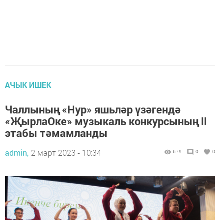
АЧЫК ИШЕК
Чаллының «Нур» яшьләр үзәгендә
«ҖырлаОке» музыкаль конкурсының II
этабы тәмамланды
admin,
2 март 2023 - 10:34
679
0
0