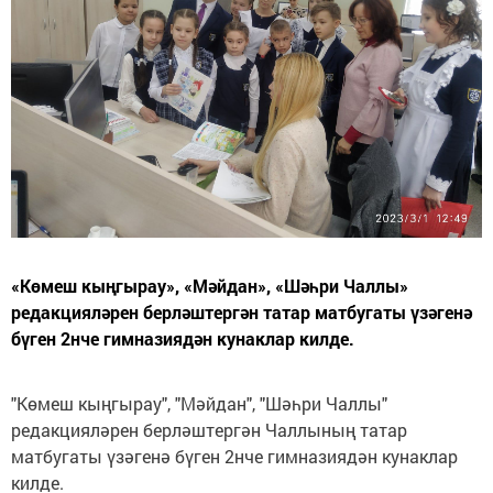
«Көмеш кыңгырау», «Мәйдан», «Шәһри Чаллы»
редакцияләрен берләштергән татар матбугаты үзәгенә
бүген 2нче гимназиядән кунаклар килде.
"Көмеш кыңгырау", "Мәйдан", "Шәһри Чаллы"
редакцияләрен берләштергән Чаллының татар
матбугаты үзәгенә бүген 2нче гимназиядән кунаклар
килде.