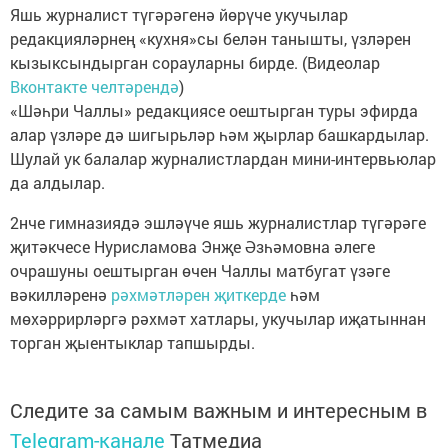
Яшь журналист түгәрәгенә йөрүче укучылар
редакцияләрнең «кухня»сы белән танышты, үзләрен
кызыксындырган сорауларны бирде. (Видеолар
Вконтакте челтәрендә
)
«Шәһри Чаллы» редакциясе оештырган туры эфирда
алар үзләре дә шигырьләр һәм җырлар башкардылар.
Шулай ук балалар журналистлардан мини-интервьюлар
да алдылар.
2нче гимназиядә эшләүче яшь журналистлар түгәрәге
җитәкчесе Нурисламова Энҗе Әзһәмовна әлеге
очрашуны оештырган өчен Чаллы матбугат үзәге
вәкилләренә
рәхмәтләрен җиткерде
һәм
мөхәррирләргә рәхмәт хатлары, укучылар иҗатыннан
торган җыентыклар тапшырды.
Следите за самым важным и интересным в
Telegram-канале
Татмедиа