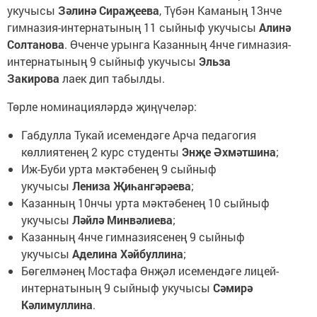
укучысы
Зәлинә Сираҗеева
, Түбән Каманың 13нче
гимназия-интернатының 11 сыйныф укучысы
Алинә
Солтанова
. Өченче урынга Казанның 4нче гимназия-
интернатының 9 сыйныф укучысы
Эльза
Закирова
лаек дип табылды.
Төрле номинацияләрдә җиңүчеләр:
Габдулла Тукай исемендәге Арча педагогия
көллиятенең 2 курс студенты
Энҗе Әхмәтшина
;
Иж-Буби урта мәктәбенең 9 сыйныф
укучысы
Лениза Җиһангәрәева
;
Казанның 10нчы урта мәктәбенең 10 сыйныф
укучысы
Ләйлә Минвәлиева
;
Казанның 4нче гимназиясенең 9 сыйныф
укучысы
Аделина Хәйбуллина
;
Бөгелмәнең Мостафа Өнҗәл исемендәге лицей-
интернатының 9 сыйныф укучысы
Сәмирә
Кәлимуллина
.