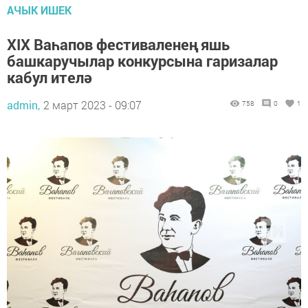
АЧЫК ИШЕК
ХIX Ваһапов фестиваленең яшь
башкаручылар конкурсына гаризалар
кабул ителә
admin,
2 март 2023 - 09:07
758
0
1