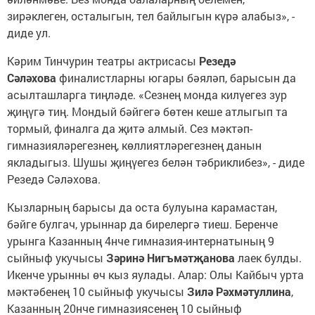
зирәклеген, осталыгын, тел байлыгын күрә алабыз», -
диде ул.
Кәрим Тинчурин театры актрисасы
Резедә
Сәләхова
финалистларны югары бәяләп, барысын да
асылташларга тиңләде. «Сезнең монда килүегез зур
җиңүгә тиң. Мондый бәйгегә бөтен кеше атлыгып та
тормый, финалга да җитә алмый. Сез мәктәп-
гимназияләрегезнең, көллиятләрегезнең данын
якладыгыз. Шушы җиңүегез белән тәбриклибез», - диде
Резедә Сәләхова.
Кызларның барысы да оста булуына карамастан,
бәйге булгач, урыннар да бирелергә тиеш. Беренче
урынга Казанның 4нче гимназия-интернатының 9
сыйныф укучысы
Зәринә Нигъмәтҗанова
лаек булды.
Икенче урынны өч кыз яулады. Алар: Олы Кайбыч урта
мәктәбенең 10 сыйныф укучысы
Зилә Рәхмәтуллина
,
Казанның 20нче гимназиясенең 10 сыйныф