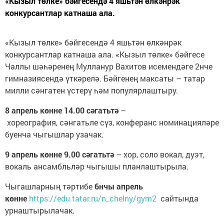
«Кызыл төлке» бәйгесендә 4 яшьтән өлкәнрәк
конкурсантлар катнаша ала.
«Кызыл төлке» бәйгесендә 4 яшьтән өлкәнрәк
конкурсантлар катнаша ала. «Кызыл төлке» бәйгесе
Чаллы шәһәренең Мулланур Вахитов исемендәге 2нче
гимназиясендә үткәрелә. Бәйгенең максаты – татар
милли сәнгатен үстерү һәм популярлаштыру.
8 апрель көнне 14.00 сәгатьтә
–
хореография, сәнгатьле сүз, конферанс номинацияләре
буенча чыгышлар узачак.
9 апрель көнне 9.00 сәгатьтә
– хор, соло вокал, дуэт,
вокаль ансамбльләр чыгышы планлаштырыла.
Чыгашларның тәртибе
6нчы апрель
көнне
https://edu.tatar.ru/n_chelny/gym2
сайтында
урнаштырылачак.