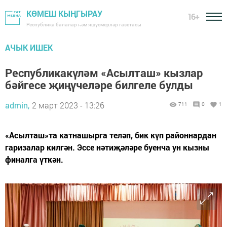
КӨМЕШ КЫҢГЫРАУ
16+
Республика балалар һәм яшүсмерләр газетасы
АЧЫК ИШЕК
Республикакүләм «Асылташ» кызлар
бәйгесе җиңүчеләре билгеле булды
admin,
2 март 2023 - 13:26
711
0
1
«Асылташ»та катнашырга теләп, бик күп районнардан
гаризалар килгән. Эссе нәтиҗәләре буенча ун кызны
финалга үткән.