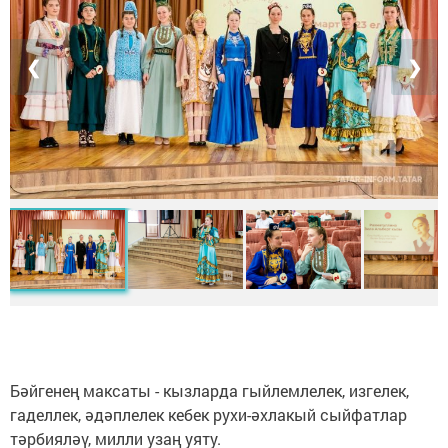
❮
❯
Бәйгенең максаты - кызларда гыйлемлелек, изгелек,
гаделлек, әдәплелек кебек рухи-әхлакый сыйфатлар
тәрбияләү, милли узаң уяту.