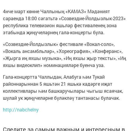
4нче март көнне Чаллының «КАМАЗ» Мәдәният
сараенда 18:00 сәгатьтә «Созвездие-Йолдызлык-2023»
республика телевизион яшьләр фестиваленең зона
этабында җиңүчеләрнең гала-концерты була.
«Созвездие-Йолдызлык» фестивале «Вокал-соло»,
«Вокаль ансамбльләр», «Хореография», «Конферанс»,
«Җырга иң яхшы музыка», «Иң яхшы җыр тексты», «Иң
яхшы видеоклип» номинацияләре буенча уза.
Гала-концертта Чаллыдан, Алабуга һәм Тукай
районнарыннан 5 яшьтән 21 яшькә кадәрге иҗат
коллективлары һәм башкаручылары чыгыш ясаячак,
шулай ук җиңүчеләрне бүләкләү тантанасы булачак.
http://nabchelny
Следите за самым важным и интересным в