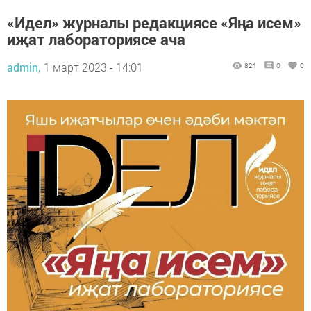
«Идел» журналы редакциясе «Яңа исем»
иҗат лабораториясе ача
admin,
1 март 2023 - 14:01
821
0
0