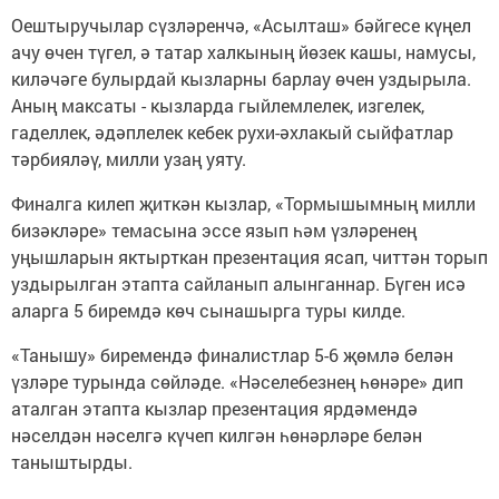
Оештыручылар сүзләренчә, «Асылташ» бәйгесе күңел
ачу өчен түгел, ә татар халкының йөзек кашы, намусы,
киләчәге булырдай кызларны барлау өчен уздырыла.
Аның максаты - кызларда гыйлемлелек, изгелек,
гаделлек, әдәплелек кебек рухи-әхлакый сыйфатлар
тәрбияләү, милли узаң уяту.
Финалга килеп җиткән кызлар, «Тормышымның милли
бизәкләре» темасына эссе язып һәм үзләренең
уңышларын яктырткан презентация ясап, читтән торып
уздырылган этапта сайланып алынганнар. Бүген исә
аларга 5 биремдә көч сынашырга туры килде.
«Танышу» биремендә финалистлар 5-6 җөмлә белән
үзләре турында сөйләде. «Нәселебезнең һөнәре» дип
аталган этапта кызлар презентация ярдәмендә
нәселдән нәселгә күчеп килгән һөнәрләре белән
таныштырды.