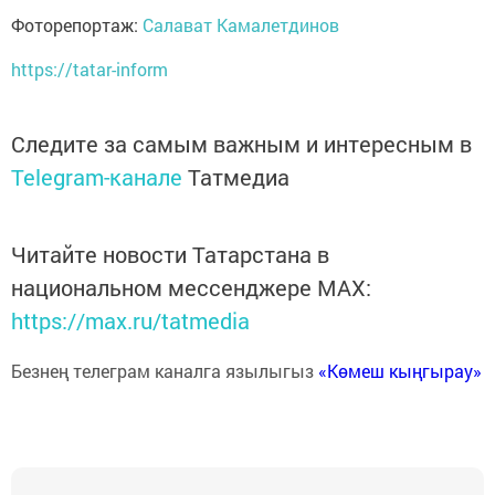
Фоторепортаж:
Салават Камалетдинов
https://tatar-inform
Следите за самым важным и интересным в
Telegram-канале
Татмедиа
Читайте новости Татарстана в
национальном мессенджере MАХ:
https://max.ru/tatmedia
Безнең телеграм каналга язылыгыз
«Көмеш кыңгырау»