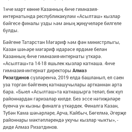
1нче март көнне Казанның 4нче гимназия-
интернатында республикакүләм «Асылташ» кызлар
бәйгесе финалы узды һәм аның җиңүчеләре билгеле
булды.
Бәйгене Татарстан Мәгариф һәм фән министрлыгы,
Казан шәһәре мәгариф идарәсе ярдәме белән
Казанның 4нче гимназия-интернаты үткәрә.
«Асылташ»та 14-18 яшьлек кызлар катнаша. 4нче
гимназия-интернат директоры
Алмаз
Ризатдинов
сүзләренчә, 2019 елда башланып, ел саен
уза торган бәйгенең катнашучылары артканнан арта
бара. «Быел «Асылташ»та катнашырга теләп, бик күп
районнардан гаризалар килде. Без эссе нәтиҗәләре
буенча ун кызны финалга үткәрдек. Финалга Казан,
Түбән Кама шәһәрләре, Арча, Кайбыч, Бөгелмә, Әгерҗе
районнары мәктәпләрендә укучы кызлар чыкты», -
диде Алмаз Ризатдинов.