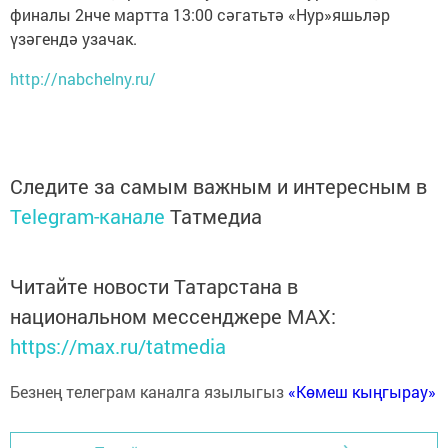
финалы 2нче мартта 13:00 сәгатьтә «Нур»яшьләр
үзәгендә узачак.
http://nabchelny.ru/
Следите за самым важным и интересным в
Telegram-канале
Татмедиа
Читайте новости Татарстана в
национальном мессенджере MАХ:
https://max.ru/tatmedia
Безнең телеграм каналга язылыгыз
«Көмеш кыңгырау»