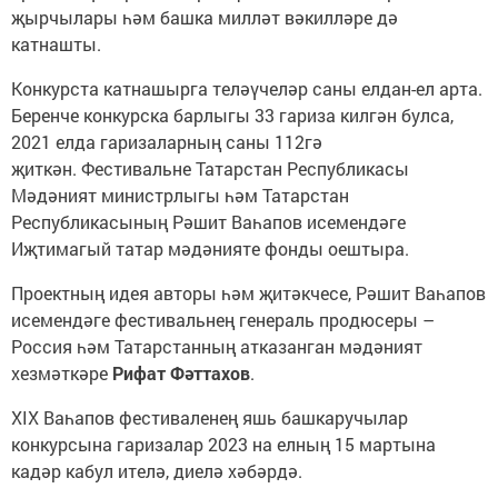
җырчылары һәм башка милләт вәкилләре дә
катнашты.
Конкурста катнашырга теләүчеләр саны елдан-ел арта.
Беренче конкурска барлыгы 33 гариза килгән булса,
2021 елда гаризаларның саны 112гә
җиткән. Фестивальне Татарстан Республикасы
Мәдәният министрлыгы һәм Татарстан
Республикасының Рәшит Ваһапов исемендәге
Иҗтимагый татар мәдәнияте фонды оештыра.
Проектның идея авторы һәм җитәкчесе, Рәшит Ваһапов
исемендәге фестивальнең генераль продюсеры –
Россия һәм Татарстанның атказанган мәдәният
хезмәткәре
Рифат Фәттахов
.
ХIX Ваһапов фестиваленең яшь башкаручылар
конкурсына гаризалар 2023 на елның 15 мартына
кадәр кабул ителә, диелә хәбәрдә.