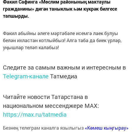
Факил Сафинга «Мөслим районының мактаулы
гражданины» дигән таныклык һәм күкрәк билгесе
тапшырды.
Факил абыйны әлеге мәртәбәле исемгә лаек булуы
белән ихластан котлыйбыз! Алга таба да биек үрләр,
уңышлар теләп калабыз!
Следите за самым важным и интересным в
Telegram-канале
Татмедиа
Читайте новости Татарстана в
национальном мессенджере MАХ:
https://max.ru/tatmedia
Безнең телеграм каналга язылыгыз
«Көмеш кыңгырау»