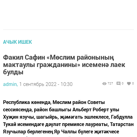
АЧЫК ИШЕК
Факил Сафин «Мөслим районының
мактаулы гражданины» исеменә лаек
булды
admin,
1 сентябрь 2022 - 10:30
727
0
0
Республика көнендә, Мөслим район Советы
сессиясендә, район башлыгы Альберт Роберт улы
Хуҗин язучы, шагыйрь, җәмәгать эшлеклесе, Габдулла
Тукай исемендәге дәүләт премиясе лауреаты, Татарстан
Язучылар берлегенең Яр Чаллы бүлеге җитәкчесе