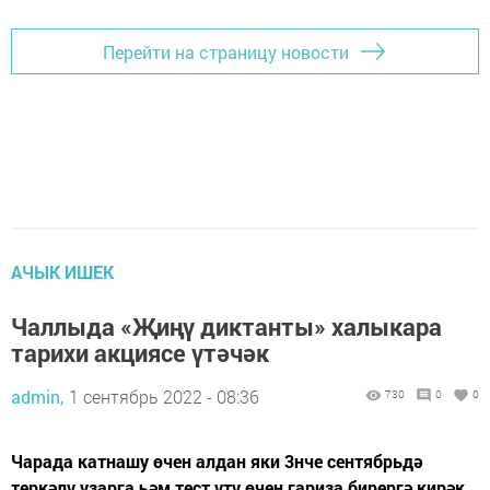
Перейти на страницу новости
АЧЫК ИШЕК
Чаллыда «Җиңү диктанты» халыкара
тарихи акциясе үтәчәк
admin,
1 сентябрь 2022 - 08:36
730
0
0
Чарада катнашу өчен алдан яки 3нче сентябрьдә
теркәлү узарга һәм тест үтү өчен гариза бирергә кирәк.