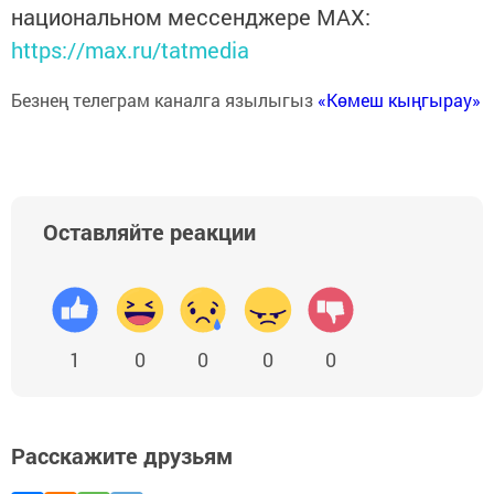
национальном мессенджере MАХ:
https://max.ru/tatmedia
Безнең телеграм каналга язылыгыз
«Көмеш кыңгырау»
Оставляйте реакции
1
0
0
0
0
Расскажите друзьям