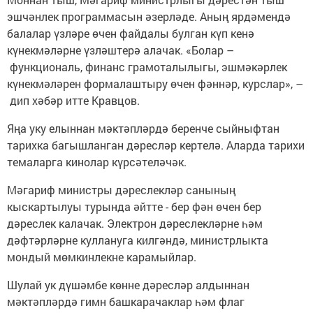
эшчәнлек программасын әзерләде. Аның ярдәмендә
балалар үзләре өчен файдалы булган күп кенә
күнекмәләрне үзләштерә алачак. «Болар –
функциональ, финанс грамоталылыгы, эшмәкәрлек
күнекмәләрен формалаштыру өчен фәннәр, курслар», –
дип хәбәр итте Кравцов.
Яңа уку елыннан мәктәпләрдә беренче сыйныфтан
тарихка багышланган дәресләр кертелә. Аларда тарихи
темаларга кинолар күрсәтеләчәк.
Мәгариф министры дәреслекләр санының
кыскартылуы турында әйтте - бер фән өчен бер
дәреслек калачак. Электрон дәреслекләрне һәм
дәфтәрләрне куллануга килгәндә, министрлыкта
мондый мөмкинлекне карамыйлар.
Шулай ук дүшәмбе көнне дәресләр алдыннан
мәктәпләрдә гимн башкарачаклар һәм флаг