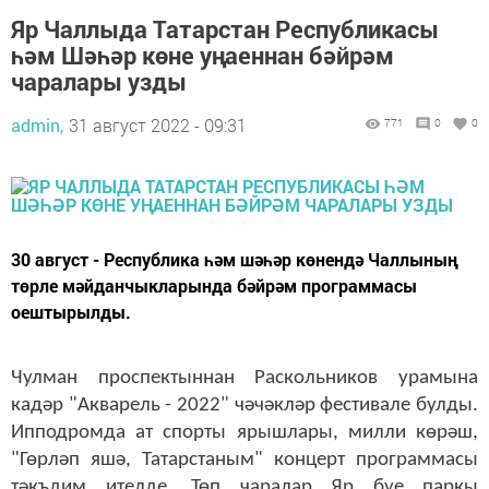
Яр Чаллыда Татарстан Республикасы
һәм Шәһәр көне уңаеннан бәйрәм
чаралары узды
admin,
31 август 2022 - 09:31
771
0
0
30 август - Республика һәм шәһәр көнендә Чаллының
төрле мәйданчыкларында бәйрәм программасы
оештырылды.
Чулман проспектыннан Раскольников урамына
кадәр "Акварель - 2022" чәчәкләр фестивале булды.
Ипподромда ат спорты ярышлары, милли көрәш,
"Гөрләп яшә, Татарстаным" концерт программасы
тәкъдим ителде. Төп чаралар Яр буе паркы