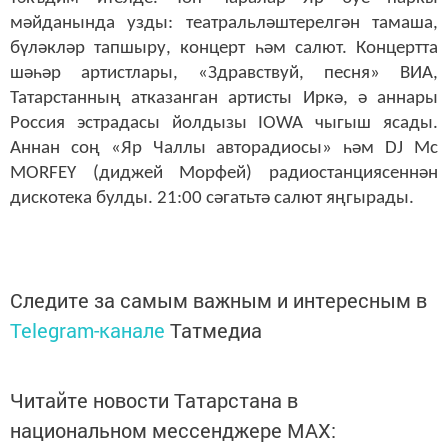
мәйданында узды: театральләштерелгән тамаша,
бүләкләр тапшыру, концерт һәм салют.
Концертта
шәһәр артистлары, «Здравствуй, песня» ВИА,
Татарстанның атказанган артисты Иркә, ә аннары
Россия эстрадасы йолдызы IOWA чыгыш ясады.
Аннан соң «Яр Чаллы авторадиосы» һәм DJ Mc
MORFEY (диджей Морфей) радиостанциясеннән
дискотека булды. 21:00 сәгатьтә салют яңгырады.
Следите за самым важным и интересным в
Telegram-канале
Татмедиа
Читайте новости Татарстана в
национальном мессенджере MАХ: