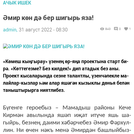
АЧЫК ИШЕК
Әмир көн дә бер шигырь яза!
admin,
31 август 2022 - 08:30
843
0
1
«Кө­меш кың­гы­рау» үзе­нең өр-яңа про­ек­ты­на старт би­
рә. «Көт­те­гез­ме? Без кил­дек!» дип ата­дык без аны.
Про­ект кы­са­ла­рын­да сез­не та­лант­лы, үзен­чә­лек­ле ма­
лай­лар-кыз­лар һәм алар яшә­гән кы­зык­лы дөнья бе­лән
та­ныш­ты­рыр­га ни­ят­ли­без.
Бү­ген­ге ге­ро­е­быз – Ма­ма­дыш ра­йо­ны Ке­че
Кир­мән авы­лын­да яшәп иҗат итү­че яшь ша­
гыйрь, без­нең да­и­ми хә­бәр­че­без Әмир Фәр­хул­
лин. Ни өчен нәкъ ме­нә Әмир­дән баш­лый­быз­