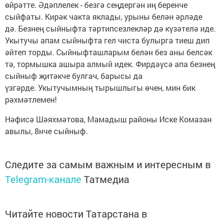
өйрәтте. Әдәплелек - безгә сеңдергән иң беренче
сыйфаты. Кирәк чакта яклады, урыны белән әрләде
дә. Безнең сыйныфта тәртипсезлекләр дә күзәтелә иде.
Укытучы апам сыйныфта гел чиста булырга тиеш дип
әйтеп торды. Сыйныфташларым белән без аны белсәк
тә, тормышка ашыра алмый идек. Фирдәүсә апа безнең
сыйныф җитәкче булгач, барысы да
үзгәрде. Укытучымның тырышлыгы өчен, мин бик
рәхмәтлемен!
Нәфисә Шәяхмәтова, Мамадыш районы Иске Комазан
авылы, 8нче сыйныф.
Следите за самым важным и интересным в
Telegram-канале
Татмедиа
Читайте новости Татарстана в