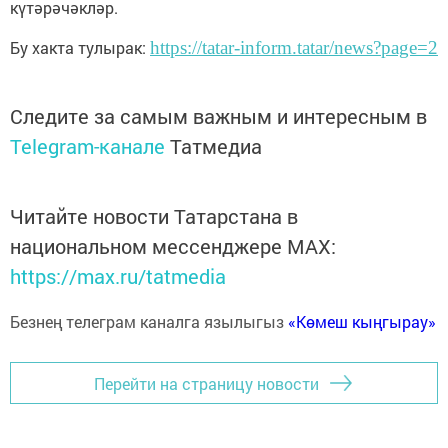
күтәрәчәкләр.
Бу хакта тулырак:
https://tatar-inform.tatar/news?page=2
Следите за самым важным и интересным в
Telegram-канале
Татмедиа
Читайте новости Татарстана в
национальном мессенджере MАХ:
https://max.ru/tatmedia
Безнең телеграм каналга язылыгыз
«Көмеш кыңгырау»
Перейти на страницу новости