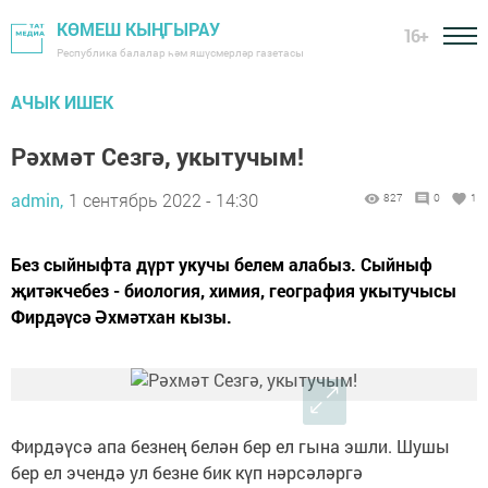
КӨМЕШ КЫҢГЫРАУ
16+
Республика балалар һәм яшүсмерләр газетасы
АЧЫК ИШЕК
Рәхмәт Сезгә, укытучым!
admin,
1 сентябрь 2022 - 14:30
827
0
1
Без сыйныфта дүрт укучы белем алабыз. Сыйныф
җитәкчебез - биология, химия, география укытучысы
Фирдәүсә Әхмәтхан кызы.
Фирдәүсә апа безнең белән бер ел гына эшли. Шушы
бер ел эчендә ул безне бик күп нәрсәләргә