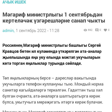
АЧЫК ИШЕК
Мәгариф министрлыгы 1 сентябрьдән
кертеләчәк үзгәрешләрне санап чыкты
admin,
1 сентябрь 2022 - 11:28
692
0
0
Россиянең Мәгариф министрлыгы башлыгы Сергей
Кравцов бөтен ил күләмендә үткәрелгән ата-аналар
җыелышында яңа уку елында мәктәп укучыларын
көтә торган яңалыклар турында сөйләде.
Төп яңалыкларның берсе – дәресләр вакытында
укучыларга телефон куллануны тыю. Мондый норма
санитар кагыйдәләргә теркәлгән. Гадәттән тыш хәл
булган очракта, ата-аналарга шалтыратырга кирәк
булса, укытучыга мөрәҗәгать итәргә кирәк булачак.
Моннан тыш, Мәгариф министрлыгы дәрестән тыш