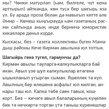
мы? Чөн­ки ма­тур­лап (һәм, бил­ге­ле, чүт ке­нә
арт­ты­рып) әйт­кән­дә, көн ту­са бер ши­гырь яза
ул. Бу ара­да про­за бе­лән дә ма­вы­гып кит­те әле
Әмир – Кө­меш кың­гы­рау­да һәм га­зе­та­ның рәс­
ми сай­тын­да аның ин­де бер­ни­чә юмо­рис­тик
хи­кә­я­лә­ре дөнья күр­де.
Кыс­ка­сы, без – га­зе­та кол­лек­ти­вы бү­ген Ма­ма­
дыш ра­йо­ны Ке­че Кир­мән авы­лы­на юл тот­тык.
Ша­гыйрь ге­нә тү­гел, гар­мун­чы да?
Кир­мән авы­лы тау­лар­га-кал­ку­лык­лар­га бай
икән. Авыл үзе шул кал­ку­лык­лар итә­ге­нә
ышык­ла­нып утыр­ган сы­ман. Яшел­лек тә күп.
Авыл­ның бер өле­ше­нә ас­фальт юл кил­гән, ан­
на­ры таш юл. Кап­ка тө­бе са­ен та­вык, кош-
корт. Без – ки­чә­ге авыл ба­ла­ла­ры­ның кү­ңе­лен
бик тә неч­кәр­тә тор­ган үтә та­ныш кү­ре­неш­ләр