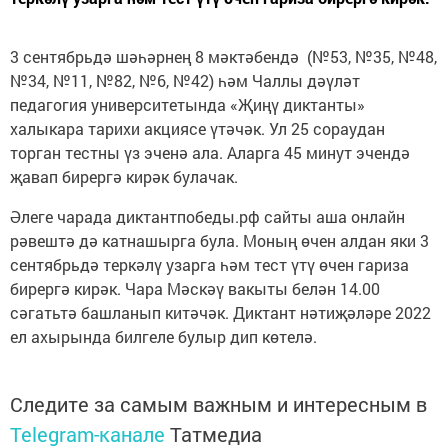
3 сентябрьдә шәһәрнең 8 мәктәбендә (№53, №35, №48,
№34, №11, №82, №6, №42) һәм Чаллы дәүләт
педагогия университетында «Җиңү диктанты»
халыкара тарихи акциясе үтәчәк. Ул 25 сораудан
торган тестны үз эченә ала. Аларга 45 минут эчендә
җавап бирергә кирәк булачак.
Әлеге чарада диктантпобеды.рф сайты аша онлайн
рәвештә дә катнашырга була. Моның өчен алдан яки 3
сентябрьдә теркәлү узарга һәм тест үтү өчен гариза
бирергә кирәк. Чара Мәскәү вакыты белән 14.00
сәгатьтә башланып китәчәк. Диктант нәтиҗәләре 2022
ел ахырында билгеле булыр дип көтелә.
Следите за самым важным и интересным в
Telegram-канале
Татмедиа