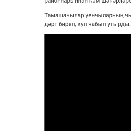
районнарыннан һәм шәһәрләре
Тамашачылар уенчыларның чы
дәрт биреп, кул чабып утырды.