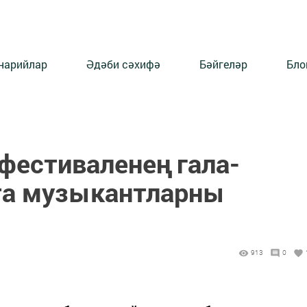
нарийлар
Әдәби сәхифә
Бәйгеләр
Бло
фестиваленең гала-
та музыкантларны
913
0