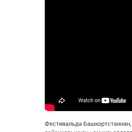
Фестивальдә Башкортстаннан,