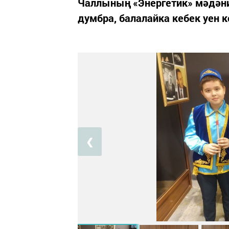
Чаллының «Энергетик» мәдәният
думбра, балалайка кебек уен 
❮