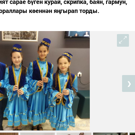
 сарае бүген курай, скрипка, баян, гармун,
кораллары көеннән яңгырап торды.
❯