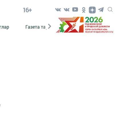
16+
глар
Газета тарихы
Әкият
Әкият язаб
1