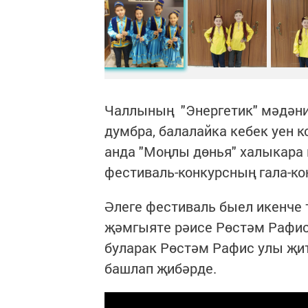
Чаллының "Энергетик" мәдәният
думбра, балалайка кебек уен 
анда "Моңлы дөнья" халыкара 
фестиваль-конкурсның гала-ко
Әлеге фестиваль быел икенче
җәмгыяте рәисе Рөстәм Рафис
буларак Рөстәм Рафис улы җи
башлап җибәрде.