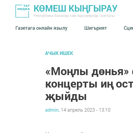
КӨМЕШ КЫҢГЫРАУ
Республика балалар һәм яшүсмерләр газетасы
Газетага онлайн язылу
Шигърият
Сце
АЧЫК ИШЕК
«Моңлы дөнья» 
концерты иң ос
җыйды
admin,
14 апрель 2023 - 13:10