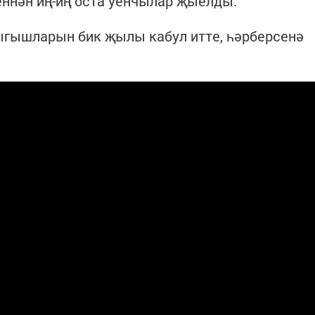
ннән иң-иң оста уенчылар җыелды.
гышларын бик җылы кабул итте, һәрберсенә