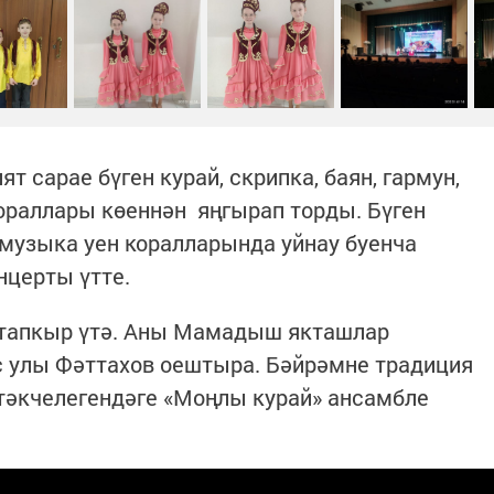
 сарае бүген курай, скрипка, баян, гармун,
кораллары көеннән яңгырап торды. Бүген
музыка уен коралларында уйнау буенча
нцерты үтте.
 тапкыр үтә. Аны Мамадыш якташлар
 улы Фәттахов оештыра. Бәйрәмне традиция
тәкчелегендәге «Моңлы курай» ансамбле