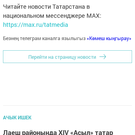
Читайте новости Татарстана в
национальном мессенджере MАХ:
https://max.ru/tatmedia
Безнең телеграм каналга язылыгыз
«Көмеш кыңгырау»
Перейти на страницу новости
АЧЫК ИШЕК
Лаеш районында XIV «Асыл» татар