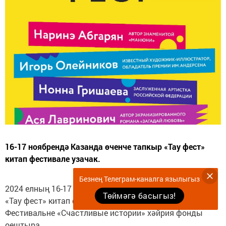
16-17 ноябрендә Казанда өченче тапкыр «Тау фест»
китап фестивале узачак.
Безнең Телеграм-каналга язылыгыз
2024 елның 16-17 ноябрендә Казанда өченче тапкыр
Төймәгә басыгыз!
«Тау фест» китап фестивале узачак.
Фестивальне «Счастливые истории» хәйрия фонды
оештыра.