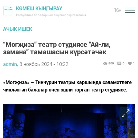
КӨМЕШ КЫҢГЫРАУ
16+
Республика балалар һәм яшүсмерләр газетасы
АЧЫК ИШЕК
“Могҗиза” театр студиясе “Ай-ли,
замана” тамашасын күрсәтәчәк
admin,
8 ноябрь 2024 - 10:22
809
0
1
«Могҗиза» – Тинчурин театры каршында сәламәтлеге
чикләнгән балалар өчен эшли торган театр студиясе.