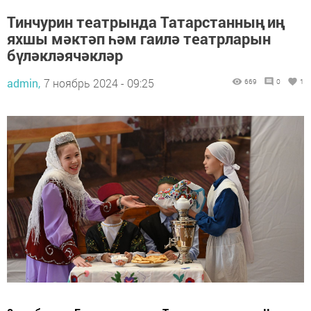
Тинчурин театрында Татарстанның иң
яхшы мәктәп һәм гаилә театрларын
бүләкләячәкләр
admin,
7 ноябрь 2024 - 09:25
669
0
1