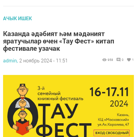
АЧЫК ИШЕК
Казанда әдәбият һәм мәдәният
яратучылар өчен «Тау Фест» китап
фестивале узачак
admin,
2 ноябрь 2024 - 11:51
958
0
1