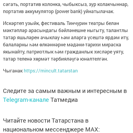
сәгать, портатив колонка, чыбыксыз, зур колакчыннар,
портатив аккумулятор (power bank) уйнатылачак.
Искәртеп узыйк, фестиваль Тинчурин театры белән
мәктәпләр арасындагы бәйләнешне ныгыту, талантлы
татар яшьләрен ачыклау һәм аларга үсештә ярдәм итү,
балаларны һәм өлкәннәрне мәдәни-тарихи мираска
якынайту, патриотлык һәм гражданлык хисләре уяту,
татар теленә хөрмәт тәрбияләүгә юнәлтелгән.
Чыганак
https://mincult.tatarstan
Следите за самым важным и интересным в
Telegram-канале
Татмедиа
Читайте новости Татарстана в
национальном мессенджере MАХ: