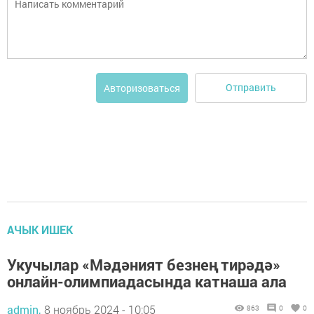
Отправить
Авторизоваться
АЧЫК ИШЕК
Укучылар «Мәдәният безнең тирәдә»
онлайн-олимпиадасында катнаша ала
admin,
8 ноябрь 2024 - 10:05
863
0
0