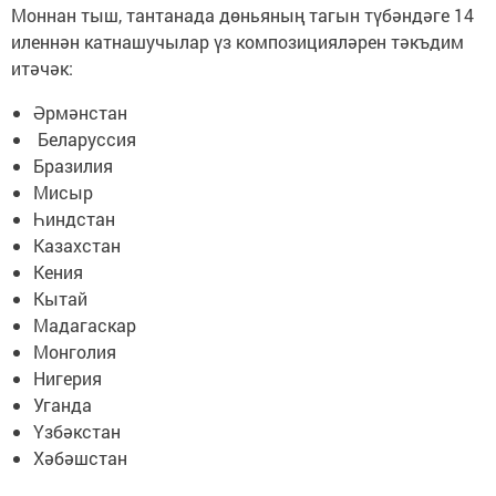
Моннан тыш, тантанада дөньяның тагын түбәндәге 14
иленнән катнашучылар үз композицияләрен тәкъдим
итәчәк:
Әрмәнстан
Беларуссия
Бразилия
Мисыр
Һиндстан
Казахстан
Кения
Кытай
Мадагаскар
Монголия
Нигерия
Уганда
Үзбәкстан
Хәбәшстан