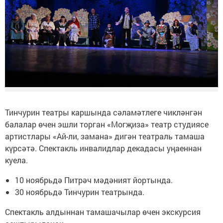
Тинчурин театры каршында сәламәтлеге чикләнгән
балалар өчен эшли торган «Могҗиза» театр студиясе
артистлары «Ай-ли, замана» дигән театраль тамаша
күрсәтә. Спектакль инвалидлар декадасы уңаеннан
куела.
10 ноябрьдә Питрәч мәдәният йортында.
30 ноябрьдә Тинчурин театрында.
Спектакль алдыннан тамашачылар өчен экскурсия