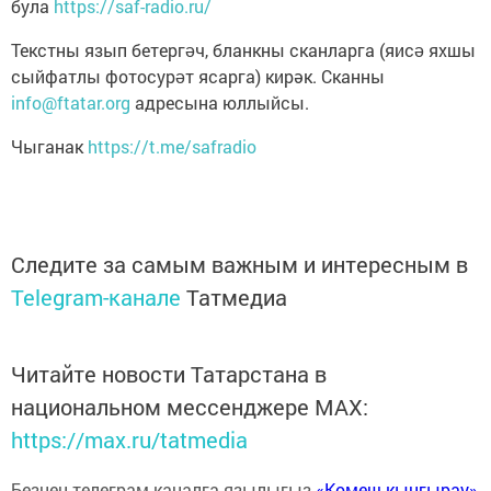
була
https://saf-radio.ru/
Текстны язып бетергəч, бланкны сканларга (яисə яхшы
сыйфатлы фотосурəт ясарга) кирәк. Сканны
info@ftatar.org
адресына юллыйсы.
Чыганак
https://t.me/safradio
Следите за самым важным и интересным в
Telegram-канале
Татмедиа
Читайте новости Татарстана в
национальном мессенджере MАХ:
https://max.ru/tatmedia
Безнең телеграм каналга язылыгыз
«Көмеш кыңгырау»