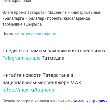
оештырылачак.
Әлеге проект Татарстан Мәдәният министрлыгының
«Балаларга – балалар» проекты кысаларында
тормышка ашырыла.
Чыганак:
https://matbugat.ru
Следите за самым важным и интересным в
Telegram-канале
Татмедиа
Читайте новости Татарстана в
национальном мессенджере MАХ:
https://max.ru/tatmedia
Безнең телеграм каналга язылыгыз
«Көмеш кыңгырау»