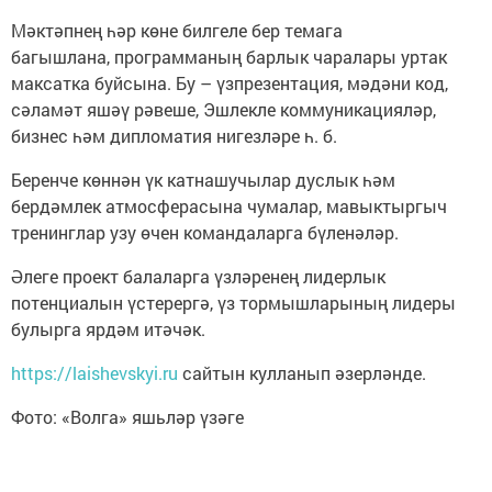
Мәктәпнең һәр көне билгеле бер темага
багышлана, программаның барлык чаралары уртак
максатка буйсына. Бу – үзпрезентация, мәдәни код,
сәламәт яшәү рәвеше, Эшлекле коммуникацияләр,
бизнес һәм дипломатия нигезләре һ. б.
Беренче көннән үк катнашучылар дуслык һәм
бердәмлек атмосферасына чумалар, мавыктыргыч
тренинглар узу өчен командаларга бүленәләр.
Әлеге проект балаларга үзләренең лидерлык
потенциалын үстерергә, үз тормышларының лидеры
булырга ярдәм итәчәк.
https://laishevskyi.ru
сайтын кулланып әзерләнде.
Фото: «Волга» яшьләр үзәге