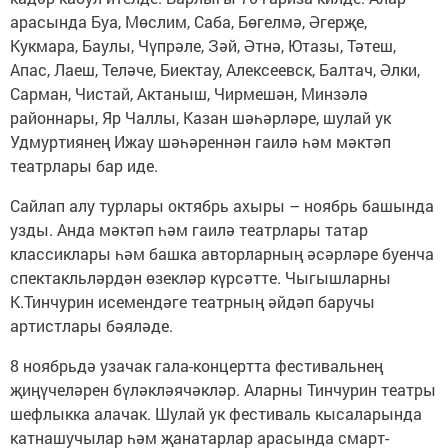
арасында Буа, Мөслим, Саба, Бөгелмә, Әгерҗе,
Кукмара, Баулы, Чүпрәле, Зәй, Әтнә, Ютазы, Тәтеш,
Апас, Лаеш, Теләче, Биектау, Алексеевск, Балтач, Әлки,
Сарман, Чистай, Актаныш, Чирмешән, Минзәлә
районнары, Яр Чаллы, Казан шәһәрләре, шулай ук
Удмуртиянең Ижау шәһәреннән гаилә һәм мәктәп
театрлары бар иде.
Сайлап алу турлары октябрь ахыры – ноябрь башында
узды. Анда мәктәп һәм гаилә театрлары татар
классиклары һәм башка авторларның әсәрләре буенча
спектакльләрдән өзекләр күрсәтте. Чыгышларны
К.Тинчурин исемендәге театрның әйдәп баручы
артистлары бәяләде.
8 ноябрьдә узачак гала-концертта фестивальнең
җиңүчеләрен бүләкләячәкләр. Аларны Тинчурин театры
шефлыкка алачак. Шулай ук фестиваль кысаларында
катнашучылар һәм җанатарлар арасында смарт-