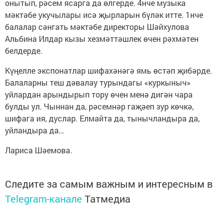
онытып, рәсем ясарга да өлгерде. 4нче музыка
мәктәбе укучылары исә җырларын бүләк итте. 1нче
балалар сәнгать мәктәбе директоры Шәйхулова
Альбина Илдар кызы хезмәттәшлек өчен рәхмәтен
белдерде.
Күңелле экспонатлар шифахәнәгә ямь өстәп җибәрде.
Балаларны теш дәвалау турындагы «куркыныч»
уйлардан арындырып тору өчен менә дигән чара
булды ул. Чыннан да, рәсемнәр гаҗәеп зур көчкә,
шифага ия, дуслар. Елмайта да, тынычландыра да,
уйландыра да…
Лариса Шәемова.
Следите за самым важным и интересным в
Telegram-канале
Татмедиа