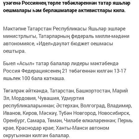
үзәгенә Россиянең төрле төбәкләреннән татар яшьләр
оешмалары һәм берләшмәләре активистлары килә.
Мәктәпне Татарстан Республикасы Яшьләр эшләре
министрлыгы, Татарларның федераль милли-мәдәни
автономиясе, «Идел»дәүләт бюджет оешмасы
оештыра.
Быел «Асыл» татар балалар лидеры мәктәбендә
Россия Федерациясенең 21 төбәгеннән килгән 13-17
яшьлек 100 бала катнаша.
Төгәлрәк әйткәндә, Татарстан, Башкортостан, Марий
Эл, Мордовия, Чувашия, Удмуртия
республикаларыннан; Әстерхан, Волгоград, Владимир,
Иванов, Киров, Мәскәү, Түбән Новгород, Новосибирск,
Оренбург, Самара, Төмән, Чиләбе өлкәләреннән; Пермь
крае, Краснодар крае; Ханты-Манси автоном
округыннан килгән балалар.