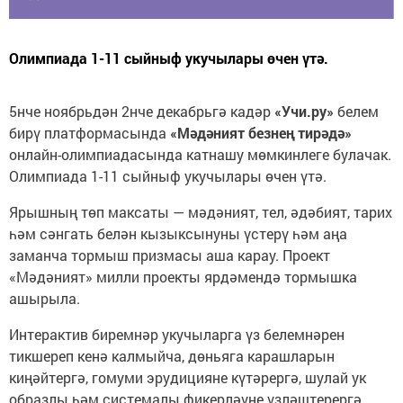
Олимпиада 1-11 сыйныф укучылары өчен үтә.
5нче ноябрьдән 2нче декабрьгә кадәр
«Учи.ру»
белем
бирү платформасында
«Мәдәният безнең тирәдә»
онлайн-олимпиадасында катнашу мөмкинлеге булачак.
Олимпиада 1-11 сыйныф укучылары өчен үтә.
Ярышның төп максаты — мәдәният, тел, әдәбият, тарих
һәм сәнгать белән кызыксынуны үстерү һәм аңа
заманча тормыш призмасы аша карау. Проект
«Мәдәният» милли проекты ярдәмендә тормышка
ашырыла.
Интерактив биремнәр укучыларга үз белемнәрен
тикшереп кенә калмыйча, дөньяга карашларын
киңәйтергә, гомуми эрудицияне күтәрергә, шулай ук
образлы һәм системалы фикерләүне үзләштерергә