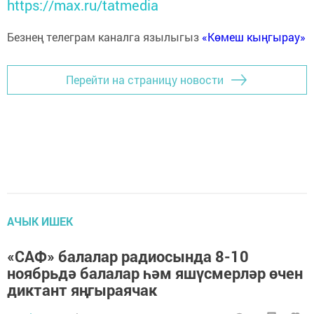
https://max.ru/tatmedia
Безнең телеграм каналга язылыгыз
«Көмеш кыңгырау»
Перейти на страницу новости
АЧЫК ИШЕК
«САФ» балалар радиосында 8-10
ноябрьдә балалар һәм яшүсмерләр өчен
диктант яңгыраячак