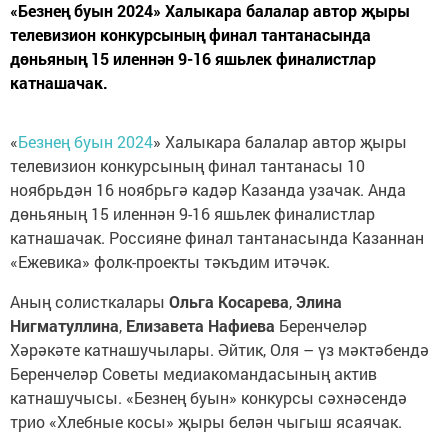
«Безнең буын 2024» Халыкара балалар автор җыры
телевизион конкурсының финал тантанасында
дөньяның 15 иленнән 9-16 яшьлек финалистлар
катнашачак.
«
Безнең буын 2024
» Халыкара балалар автор җыры
телевизион конкурсының финал тантанасы 10
ноябрьдән 16 ноябрьгә кадәр Казанда узачак. Анда
дөньяның 15 иленнән 9-16 яшьлек финалистлар
катнашачак. Россияне финал тантанасында Казаннан
«Ежевика» фолк-проекты тәкъдим итәчәк.
Аның солисткалары
Ольга Косарева
,
Элина
Нигматуллина
,
Елизавета Нафиева
Беренчеләр
Хәрәкәте катнашучылары. Әйтик, Оля – үз мәктәбендә
Беренчеләр Советы медиакомандасының актив
катнашучысы. «Безнең буын» конкурсы сәхнәсендә
трио «Хлебные косы» җыры белән чыгыш ясаячак.