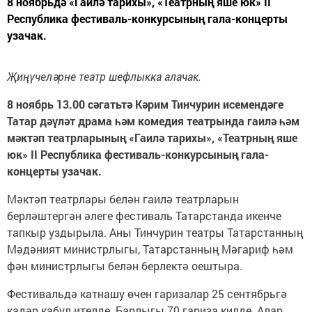
8 ноябрьдә «Гаилә тарихы», «Театрның яше юк» II
Республика фестиваль-конкурсының гала-концерты
узачак.
Җиңүчеләрне театр шефлыкка алачак.
8 ноябрь 13.00 сәгатьтә Кәрим Тинчурин исемендәге
Татар дәүләт драма һәм комедия театрында гаилә һәм
мәктәп театрларының «Гаилә тарихы», «Театрның яше
юк» II Республика фестиваль-конкурсының гала-
концерты узачак.
Мәктәп театрлары белән гаилә театрларын
берләштергән әлеге фестиваль Татарстанда икенче
тапкыр уздырыла. Аны Тинчурин театры Татарстанның
Мәдәният министрлыгы, Татарстанның Мәгариф һәм
фән министрлыгы белән берлектә оештыра.
Фестивальдә катнашу өчен гаризалар 25 сентябрьгә
кадәр кабул ителде. Барлыгы 70 гариза килде. Алар