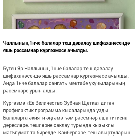
Чаллының 1нче балалар теш дәвалау шифаханәсендә
яшь рәссамнар күргәзмәсе ачылды.
Бүген Яр Чаллының 1нче балалар теш дәвалау
шифаханәсендә яшь рәссамнар күргәзмәсе ачылды.
Анда 1нче балалар сәнгать мәктәбе укучыларының
рәсемнәре урын алды.
Күргәзмә «Ее Величество Зубная Щетка» дигән
профилактик программа кысаларында узды.
Балаларга әкияти әңгәмә һәм рәсемнәр аша гигиена
дәресләре, тешләрне саклау турында кызыклы
мәгълүмат та бирелде. Кайберләре, теш авыртуларын