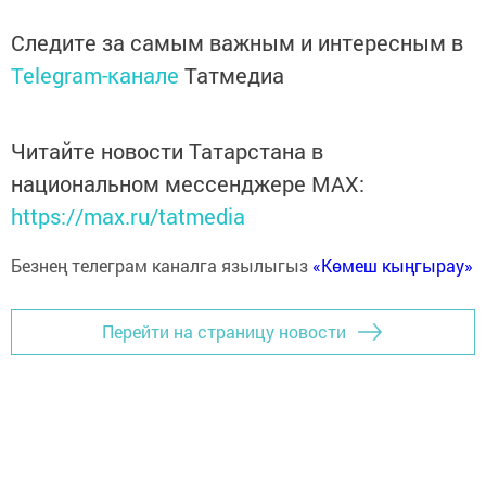
Следите за самым важным и интересным в
Telegram-канале
Татмедиа
Читайте новости Татарстана в
национальном мессенджере MАХ:
https://max.ru/tatmedia
Безнең телеграм каналга язылыгыз
«Көмеш кыңгырау»
Перейти на страницу новости