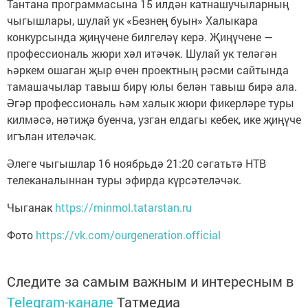
Тантана программасына 15 илдән катнашучыларның
чыгышлары, шулай ук «Безнең буын» Халыкара
конкурсында җиңүчене билгеләү керә. Җиңүчене —
профессиональ жюри хәл итәчәк. Шулай ук теләгән
һәркем ошаган җыр өчен проектның рәсми сайтында
тамашачылар тавыш бирү юлы белән тавыш бирә ала.
Әгәр профессиональ һәм халык жюри фикерләре туры
килмәсә, нәтиҗә буенча, узган елдагы кебек, ике җиңүче
игълан ителәчәк.
Әлеге чыгышлар 16 ноябрьдә 21:20 сәгатьтә НТВ
телеканалыннан туры эфирда күрсәтеләчәк.
Чыганак
https://minmol.tatarstan.ru
Фото
https://vk.com/ourgeneration.official
Следите за самым важным и интересным в
Telegram-канале
Татмедиа