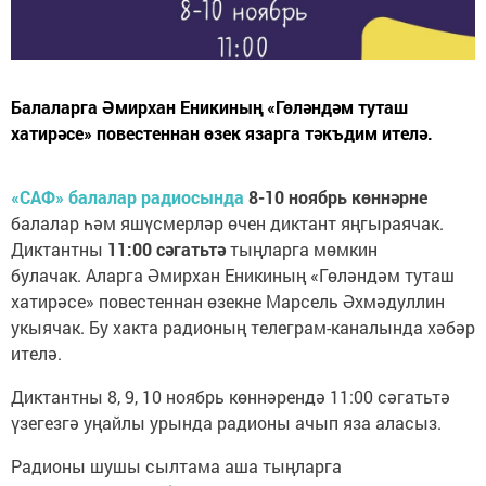
Балаларга Әмирхан Еникиның «Гөләндәм туташ
хатирәсе» повестеннан өзек язарга тәкъдим ителә.
«САФ» балалар радиосында
8-10 ноябрь көннәрне
балалар һәм яшүсмерләр өчен диктант яңгыраячак.
Диктантны
11:00 сәгатьтә
тыңларга мөмкин
булачак. Аларга Әмирхан Еникиның «Гөләндәм туташ
хатирәсе» повестеннан өзекне Марсель Әхмәдуллин
укыячак. Бу хакта радионың телеграм-каналында хәбәр
ителә.
Диктантны 8, 9, 10 ноябрь көннәрендә 11:00 сәгатьтә
үзегезгә уңайлы урында радионы ачып яза аласыз.
Радионы шушы сылтама аша тыңларга