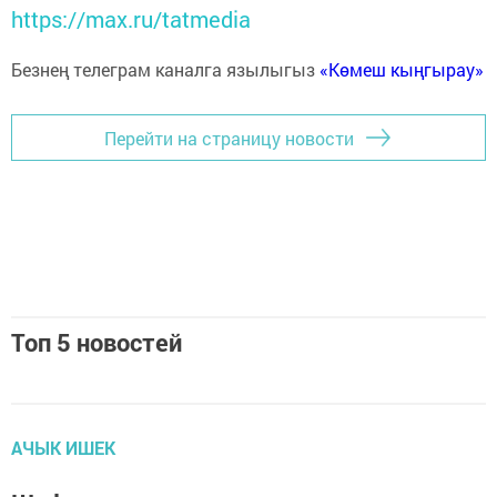
https://max.ru/tatmedia
Безнең телеграм каналга язылыгыз
«Көмеш кыңгырау»
Перейти на страницу новости
Топ 5 новостей
АЧЫК ИШЕК