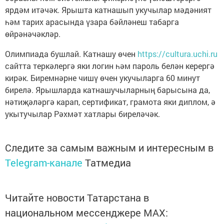
ярдәм итәчәк. Ярышта катнашып укучылар мәдәният
һәм тарих арасында үзара бәйләнеш табарга
өйрәнәчәкләр.
Олимпиада бушлай. Катнашу өчен
https://cultura.uchi.ru
сайтта теркәлергә яки логин һәм пароль белән керергә
кирәк. Биремнәрне чишү өчен укучыларга 60 минут
бирелә. Ярышларда катнашучыларның барысына да,
нәтиҗәләргә карап, сертификат, грамота яки диплом, ә
укытучылар Рәхмәт хатлары биреләчәк.
Следите за самым важным и интересным в
Telegram-канале
Татмедиа
Читайте новости Татарстана в
национальном мессенджере MАХ: