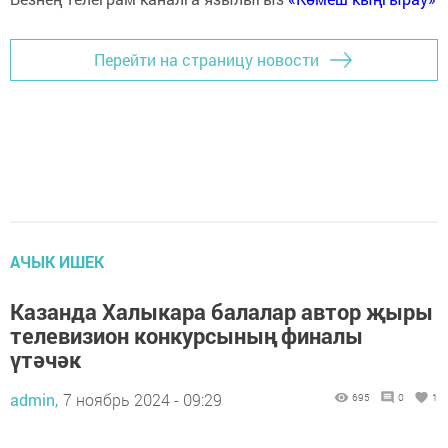
Перейти на страницу новости
АЧЫК ИШЕК
Казанда Халыкара балалар автор җыры
телевизион конкурсының финалы
үтәчәк
admin,
7 ноябрь 2024 - 09:29
695
0
1