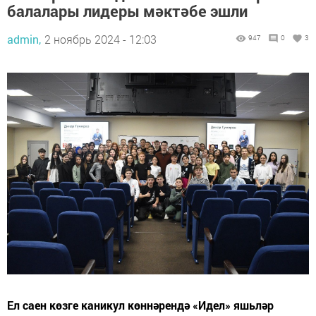
балалары лидеры мәктәбе эшли
admin,
2 ноябрь 2024 - 12:03
947
0
3
Ел саен көзге каникул көннәрендә «Идел» яшьләр