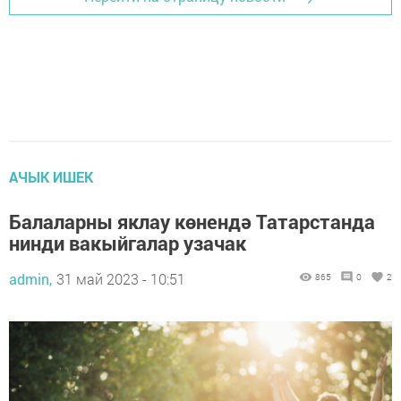
АЧЫК ИШЕК
Балаларны яклау көнендә Татарстанда
нинди вакыйгалар узачак
admin,
31 май 2023 - 10:51
865
0
2