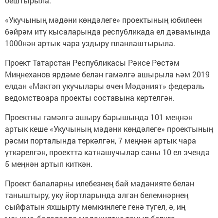
оештырыла.
«Укучының мәдәни көндәлеге» проектының юбилеен
бәйрәм итү кысаларында республикада ел дәвамында
1000нән артык чара уздыру планлаштырыла.
Проект Татарстан Республикасы Рәисе Рөстәм
Миңнеханов ярдәме белән гамәлгә ашырыла һәм 2019
елдан «Мәктәп укучылары өчен Мәдәният» федераль
ведомствоара проекты составына кертелгән.
Проектны гамәлгә ашыру барышында 101 меңнән
артык кеше «Укучының мәдәни көндәлеге» проектының
рәсми порталында теркәлгән, 7 меңнән артык чара
үткәрелгән, проектта катнашучылар саны 10 ел эчендә
5 меңнән артып киткән.
Проект балаларны илебезнең бай мәдәнияте белән
таныштыру, уку йортларында алган белемнәрнең
сыйфатын яхшырту мөмкинлеге генә түгел, ә, иң