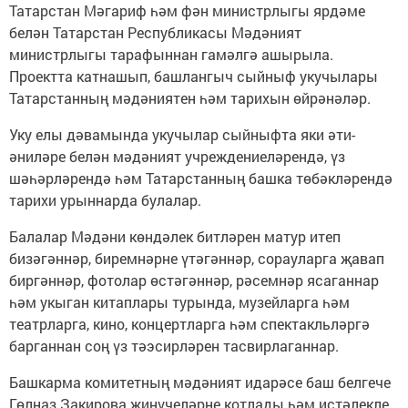
Татарстан Мәгариф һәм фән министрлыгы ярдәме
белән Татарстан Республикасы Мәдәният
министрлыгы тарафыннан гамәлгә ашырыла.
Проектта катнашып, башлангыч сыйныф укучылары
Татарстанның мәдәниятен һәм тарихын өйрәнәләр.
Уку елы дәвамында укучылар сыйныфта яки әти-
әниләре белән мәдәният учреждениеләрендә, үз
шәһәрләрендә һәм Татарстанның башка төбәкләрендә
тарихи урыннарда булалар.
Балалар Мәдәни көндәлек битләрен матур итеп
бизәгәннәр, биремнәрне үтәгәннәр, сорауларга җавап
биргәннәр, фотолар өстәгәннәр, рәсемнәр ясаганнар
һәм укыган китаплары турында, музейларга һәм
театрларга, кино, концертларга һәм спектакльләргә
барганнан соң үз тәэсирләрен тасвирлаганнар.
Башкарма комитетның мәдәният идарәсе баш белгече
Гөлназ Закирова җиңүчеләрне котлады һәм истәлекле