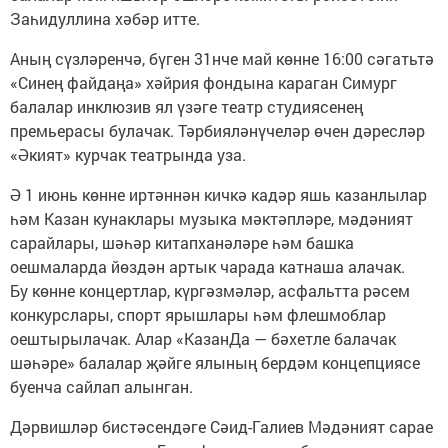
Заһидуллина хәбәр итте.
Аның сүзләренчә, бүген 31нче май көнне 16:00 сәгатьтә
«Синең файдаңа» хәйрия фондына караган Симург
балалар инклюзив ял үзәге театр студиясенең
премьерасы булачак. Тәрбияләнүчеләр өчен дәресләр
«Әкият» курчак театрында уза.
Ә 1 июнь көнне иртәннән кичкә кадәр яшь казанлылар
һәм Казан кунаклары музыка мәктәпләре, мәдәният
сарайлары, шәһәр китапханәләре һәм башка
оешмаларда йөздән артык чарада катнаша алачак.
Бу көнне концертлар, күргәзмәләр, асфальтта рәсем
конкурслары, спорт ярышлары һәм флешмоблар
оештырылачак. Алар «КазанДа — бәхетле балачак
шәһәре» балалар җәйге ялының бердәм концепциясе
буенча сайлап алынган.
Дәрвишләр бистәсендәге Сәид-Галиев Мәдәният сарае