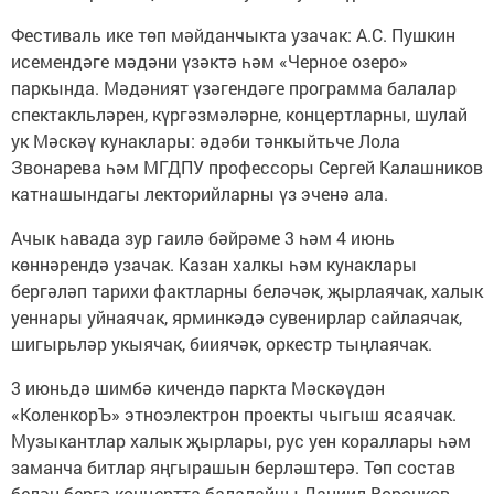
Фестиваль ике төп мәйданчыкта узачак: А.С. Пушкин
исемендәге мәдәни үзәктә һәм «Черное озеро»
паркында. Мәдәният үзәгендәге программа балалар
спектакльләрен, күргәзмәләрне, концертларны, шулай
ук Мәскәү кунаклары: әдәби тәнкыйтьче Лола
Звонарева һәм МГДПУ профессоры Сергей Калашников
катнашындагы лекторийларны үз эченә ала.
Ачык һавада зур гаилә бәйрәме 3 һәм 4 июнь
көннәрендә узачак. Казан халкы һәм кунаклары
бергәләп тарихи фактларны беләчәк, җырлаячак, халык
уеннары уйнаячак, ярминкәдә сувенирлар сайлаячак,
шигырьләр укыячак, бииячәк, оркестр тыңлаячак.
3 июньдә шимбә кичендә паркта Мәскәүдән
«КоленкорЪ» этноэлектрон проекты чыгыш ясаячак.
Музыкантлар халык җырлары, рус уен кораллары һәм
заманча битлар яңгырашын берләштерә. Төп состав
белән бергә концертта балалайчы Даниил Воронков