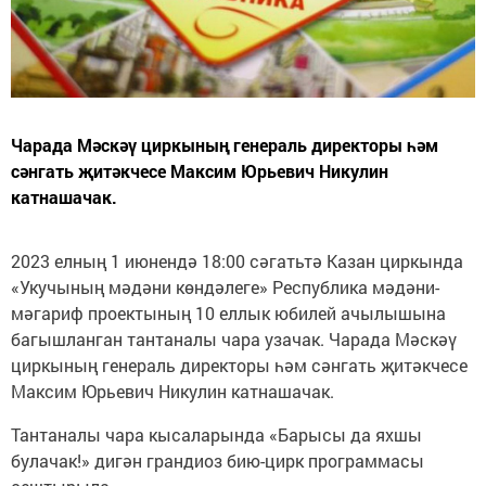
Чарада Мәскәү циркының генераль директоры һәм
сәнгать җитәкчесе Максим Юрьевич Никулин
катнашачак.
2023 елның 1 июнендә 18:00 сәгатьтә Казан циркында
«Укучының мәдәни көндәлеге» Республика мәдәни-
мәгариф проектының 10 еллык юбилей ачылышына
багышланган тантаналы чара узачак. Чарада Мәскәү
циркының генераль директоры һәм сәнгать җитәкчесе
Максим Юрьевич Никулин катнашачак.
Тантаналы чара кысаларында «Барысы да яхшы
булачак!» дигән грандиоз бию-цирк программасы