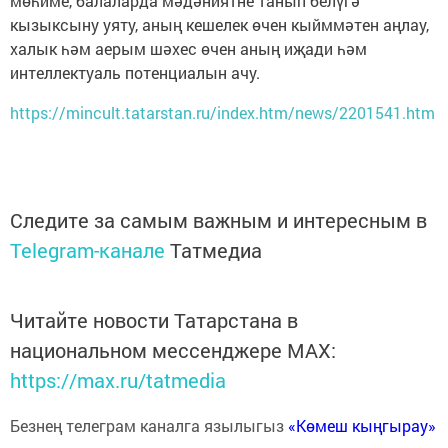
мөһиме, балаларда мәдәниятне танып белүгә
кызыксыну уяту, аның кешелек өчен кыйммәтен аңлау,
халык һәм аерым шәхес өчен аның иҗади һәм
интеллектуаль потенциалын ачу.
https://mincult.tatarstan.ru/index.htm/news/2201541.htm
Следите за самым важным и интересным в
Telegram-канале
Татмедиа
Читайте новости Татарстана в
национальном мессенджере MАХ:
https://max.ru/tatmedia
Безнең телеграм каналга язылыгыз
«Көмеш кыңгырау»