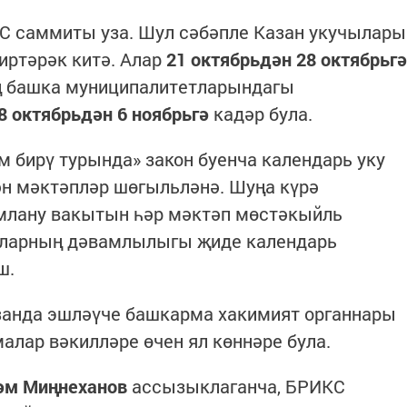
КС саммиты уза. Шул сәбәпле Казан укучылары
 иртәрәк китә. Алар
21 октябрьдән 28 октябрьгә
ың башка муниципалитетларындагы
8 октябрьдән 6 ноябрьгә
кадәр була.
 бирү турында» закон буенча календарь уку
ән мәктәпләр шөгыльләнә. Шуңа күрә
млану вакытын һәр мәктәп мөстәкыйль
 аларның дәвамлылыгы җиде календарь
ш.
азанда эшләүче башкарма хакимият органнары
лар вәкилләре өчен ял көннәре була.
әм Миңнеханов
ассызыклаганча, БРИКС