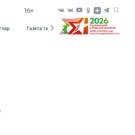
16+
глар
Газета тарихы
Әкият
Әкият язаб
ы
2