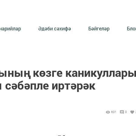
нарийлар
Әдәби сәхифә
Бәйгеләр
Бло
ының көзге каникуллар
сәбәпле иртәрәк
601
0