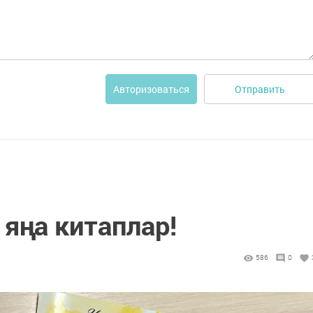
Отправить
Авторизоваться
яңа китаплар!
586
0