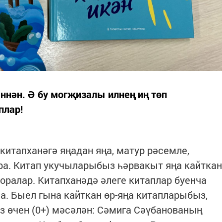
ннән. Ә бу могҗизалы илнең иң төп
плар!
итапханәгә яңадан яңа, матур рәсемле,
ра. Китап укучыларыбыз һәрвакыт яңа кайткан
ралар. Китапханәдә әлеге китаплар буенча
. Быел гына кайткан өр-яңа китапларыбыз,
 өчен (0+) мәсәлән: Сәмига Сәүбанованың