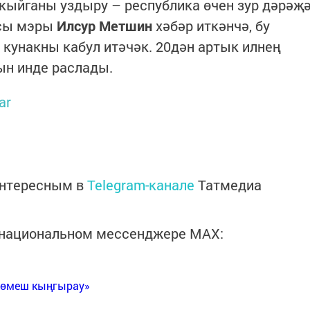
кыйганы уздыру – республика өчен зур дәрәҗ
асы мэры
Илсур Метшин
хәбәр иткәнчә, бу
 кунакны кабул итәчәк. 20дән артык илнең
н инде раслады.
ar
интересным в
Telegram-канале
Татмедиа
в национальном мессенджере MАХ:
Көмеш кыңгырау»