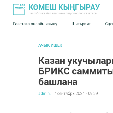
КӨМЕШ КЫҢГЫРАУ
Республика балалар һәм яшүсмерләр газетасы
Газетага онлайн язылу
Шигърият
Сце
АЧЫК ИШЕК
Казан укучылар
БРИКС саммиты 
башлана
admin,
17 сентябрь 2024 - 09:39