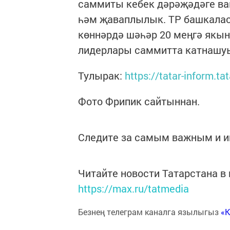
саммиты кебек дәрәҗәдәге ва
һәм җаваплылык. ТР башкал
көннәрдә шәһәр 20 меңгә якын
лидерлары саммитта катнашуы
Тулырак:
https://tatar-inform.tat
Фото Фрипик сайтыннан.
Следите за самым важным и 
Читайте новости Татарстана 
https://max.ru/tatmedia
Безнең телеграм каналга язылыгыз
«