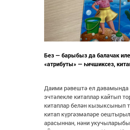
Без — барыбыз да балачак иле
«атрибуты» — һичшиксез, кита
Даими рәвештә ел дәвамында к
эчтәлекле китаплар кайтып то
китаплар белән кызыксынып то
китап күргәзмәләре оештырыла
арасыннан, нәни укучыларыбыз