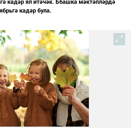
ьгә кадәр ял итәчәк. Ббашка мәктәпләрдә
ябрьгә кадәр була.