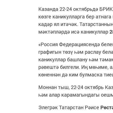
Казанда 22-24 октябрьдә БРИ
көзге каникулларга бер атнага
кадәр ял итәчәк. Татарстанн
мәктәпләрдә исә каникуллар
2
«Россия Федерациясендә белем
графигын төзү һәм раслау бел
каникуллар башлану һәм тәма
рәвештә билгели. Иң мөһиме,
көненнән дә ким булмаска тие
Моннан тыш, 22-24 октябрь К
һәм алар карамагындагы оешма
Элегрәк Татарстан Рәисе
Рөст