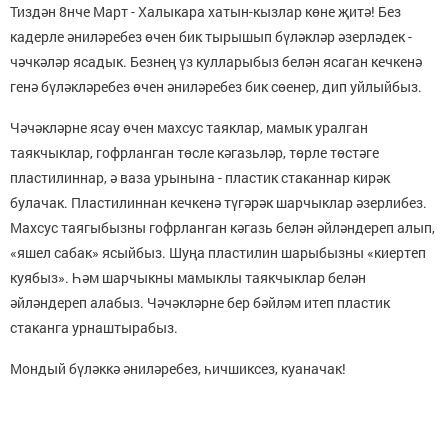
Тиздән 8нче Март - Халыкара хатын-кызлар көне җитә! Без
кадерле әниләребез өчен бик тырышып бүләкләр әзерләдек -
чәчкәләр ясадык. Безнең үз кулларыбыз белән ясаган кечкенә
генә бүләкләребез өчен әниләребез бик сөенер, дип уйлыйбыз.
Чәчәкләрне ясау өчен махсус таяклар, мамык уралган
таякчыклар, гофрланган төсле кәгазьләр, төрле төстәге
пластилиннар, ә ваза урынына - пластик стаканнар кирәк
булачак. Пластилиннан кечкенә түгәрәк шарчыклар әзерлибез.
Махсус таягыбызны гофрланган кәгазь белән әйләндереп алып,
«яшел сабак» ясыйбыз. Шуңа пластилин шарыбызны «киертеп
куябыз». Һәм шарчыкны мамыклы таякчыклар белән
әйләндереп алабыз. Чәчәкләрне бер бәйләм итеп пластик
стаканга урнаштырабыз.
Мондый бүләккә әниләребез, һичшиксез, куаначак!