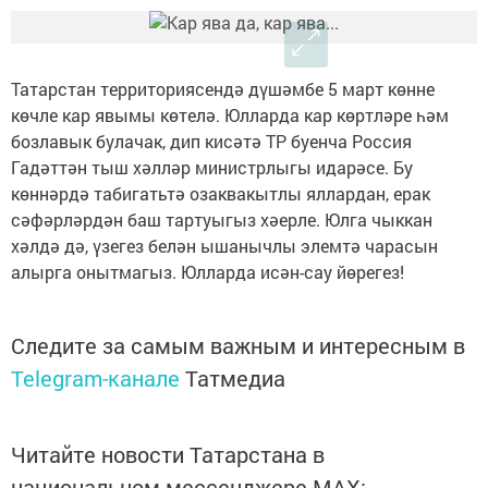
Татарстан территориясендә дүшәмбе 5 март көнне
көчле кар явымы көтелә. Юлларда кар көртләре һәм
бозлавык булачак, дип кисәтә ТР буенча Россия
Гадәттән тыш хәлләр министрлыгы идарәсе. Бу
көннәрдә табигатьтә озаквакытлы яллардан, ерак
сәфәрләрдән баш тартуыгыз хәерле. Юлга чыккан
хәлдә дә, үзегез белән ышанычлы элемтә чарасын
алырга онытмагыз. Юлларда исән-сау йөрегез!
Следите за самым важным и интересным в
Telegram-канале
Татмедиа
Читайте новости Татарстана в
национальном мессенджере MАХ: