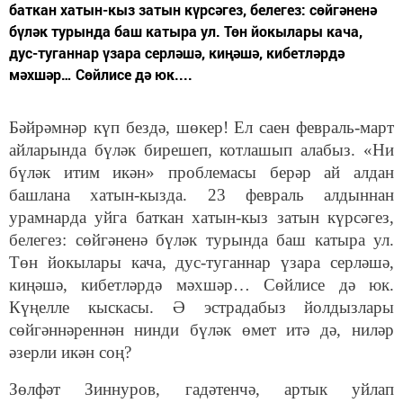
баткан хатын-кыз затын күрсәгез, белегез: сөйгәненә
бүләк турында баш катыра ул. Төн йокылары кача,
дус-туганнар үзара серләшә, киңәшә, кибетләрдә
мәхшәр… Сөйлисе дә юк....
Бәйрәмнәр күп бездә, шөкер! Ел саен февраль-март
айларында бүләк бирешеп, котлашып алабыз. «Ни
бүләк итим икән» проблемасы берәр ай алдан
башлана хатын-кызда. 23 февраль алдыннан
урамнарда уйга баткан хатын-кыз затын күрсәгез,
белегез: сөйгәненә бүләк турында баш катыра ул.
Төн йокылары кача, дус-туганнар үзара серләшә,
киңәшә, кибетләрдә мәхшәр… Сөйлисе дә юк.
Күңелле кыскасы.
Ә э
страда
быз
йолдызлары
сөйгәннә
реннән
нинди бүләк өмет итә дә, ниләр
әзерли икән соң?
Зөлфәт Зиннуров, гадәтенчә, артык уйлап