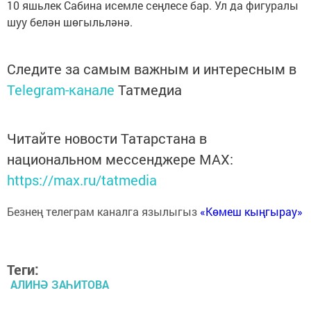
10 яшьлек Сабина исемле сеңлесе бар. Ул да фигуралы
шуу белән шөгыльләнә.
Следите за самым важным и интересным в
Telegram-канале
Татмедиа
Читайте новости Татарстана в
национальном мессенджере MАХ:
https://max.ru/tatmedia
Безнең телеграм каналга язылыгыз
«Көмеш кыңгырау»
Теги:
АЛИНӘ ЗАҺИТОВА