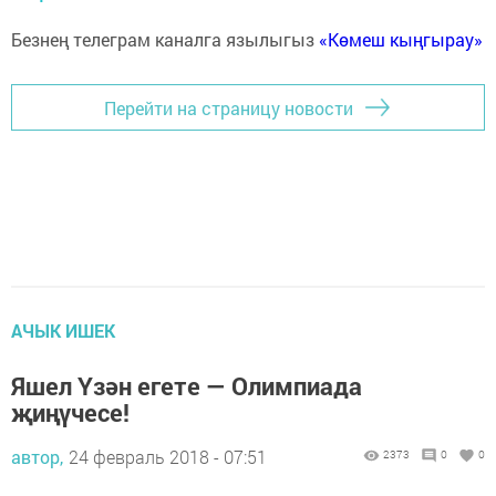
Безнең телеграм каналга язылыгыз
«Көмеш кыңгырау»
Перейти на страницу новости
АЧЫК ИШЕК
Яшел Үзән егете — Олимпиада
җиңүчесе!
автор,
24 февраль 2018 - 07:51
2373
0
0