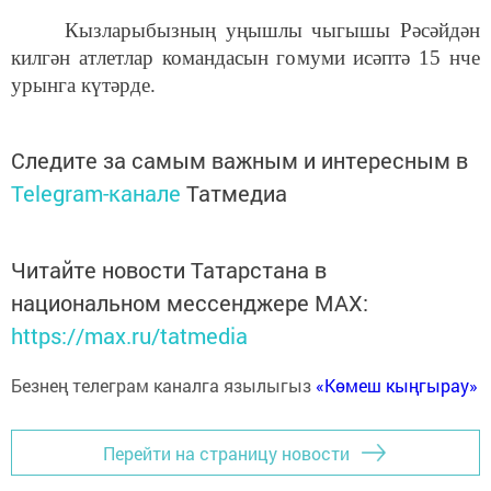
Кызларыбызның уңышлы чыгышы Рәсәйдән
килгән атлетлар командасын гомуми исәптә 15 нче
урынга күтәрде.
Следите за самым важным и интересным в
Telegram-канале
Татмедиа
Читайте новости Татарстана в
национальном мессенджере MАХ:
https://max.ru/tatmedia
Безнең телеграм каналга язылыгыз
«Көмеш кыңгырау»
Перейти на страницу новости