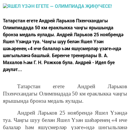
Татарстан егете Андрей Ларьков Пхенчхандагы
Олимпиадада 50 км ераклыкка чаңгы ярышында
бронза медаль яулады. Андрей Ларьков 25 ноябрендә
Яшел Үзәндә туа. Чаңгы шуу белән Яшел Үзән
шәһәренең «4 нче балалар һәм яшүсмерләр үзәге»ндә
шөгыльләнә башлый. Беренче тренерлары В. А.
Махалов Һәм Г. Н. Рожков була. Андрей - Идел буе
дәүләт...
Татарстан егете Андрей Ларьков
Пхенчхандагы Олимпиадада
50 км ераклыкка чаңгы
ярышында бронза медаль яулады.
Андрей Ларьков 25 ноябрендә Яшел Үзәндә
туа. Чаңгы шуу белән Яшел Үзән шәһәренең «4 нче
балалар һәм яшүсмерләр үзәге»ндә шөгыльләнә