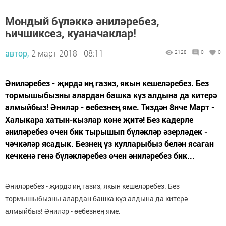
Мондый бүләккә әниләребез,
һичшиксез, куаначаклар!
автор,
2 март 2018 - 08:11
2128
0
0
Әниләребез - җирдә иң газиз, якын кешеләребез. Без
тормышыбызны алардан башка күз алдына да китерә
алмыйбыз! Әниләр - өебезнең яме. Тиздән 8нче Март -
Халыкара хатын-кызлар көне җитә! Без кадерле
әниләребез өчен бик тырышып бүләкләр әзерләдек -
чәчкәләр ясадык. Безнең үз кулларыбыз белән ясаган
кечкенә генә бүләкләребез өчен әниләребез бик...
Әниләребез - җирдә иң газиз, якын кешеләребез. Без
тормышыбызны алардан башка күз алдына да китерә
алмыйбыз! Әниләр - өебезнең яме.