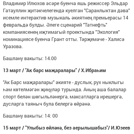
Владимир Илюхов әсәре буенча яшь режиссер Эльдар
Гатауллин җитәкчелегендә куелган "Саранлыктан дәва"
исемле интерактив музыкаль әкиятнең премьерасы 14
февральдә булды. Әлеге сценарий "Татнефть"
компаниясенең иҗтимагый проектында "Экология"
номинациясе буенча Грант отты. Тәрҗемәче - Халисә
Уразова.
Башлану вакыты: 14.00
13 март / "Ак барс маҗаралары" / Х.Ибраһим
"Ак Барс маҗаралары" әкияте - дуслык, рух ныклыгы
һәм көтелмәгән җиңүләр турында. Аның аша балалар
спорт белән шөгыльләнергә, максатларга ирешергә,
дусларга таяныч була белергә өйрәнә.
Башлану вакыты: 14: 00
15 март / "Улыбыз өйләнә, без аерылышабыз"/ И.Юзеев