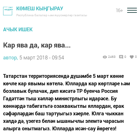
КӨМЕШ КЫҢГЫРАУ
16+
Республика балалар һәм яшүсмерләр газетасы
АЧЫК ИШЕК
Кар ява да, кар ява...
автор,
5 март 2018 - 09:54
2463
0
0
Татарстан территориясендә дүшәмбе 5 март көнне
көчле кар явымы көтелә. Юлларда кар көртләре һәм
бозлавык булачак, дип кисәтә ТР буенча Россия
Гадәттән тыш хәлләр министрлыгы идарәсе. Бу
көннәрдә табигатьтә озаквакытлы яллардан, ерак
сәфәрләрдән баш тартуыгыз хәерле. Юлга чыккан
хәлдә дә, үзегез белән ышанычлы элемтә чарасын
алырга онытмагыз. Юлларда исән-сау йөрегез!