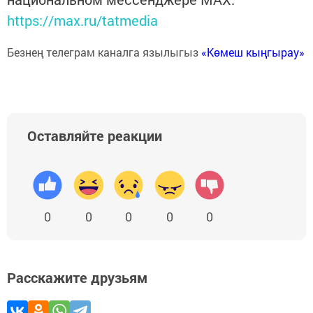
https://max.ru/tatmedia
Безнең телеграм каналга язылыгыз
«Көмеш кыңгырау»
Оставляйте реакции
0
0
0
0
0
Расскажите друзьям