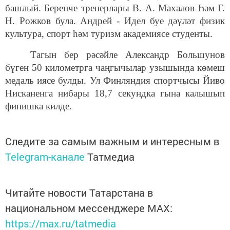
башлый. Беренче тренерлары В. А. Махалов Һәм Г.
Н. Рожков була. Андрей - Идел буе дәүләт физик
культура, спорт һәм туризм академиясе студенты.
Тагын бер рәсәйле Александр Большунов
бүген 50 километрга чаңгычылар узышында көмеш
медаль иясе булды. Ул Финляндия спортчысы Йиво
Нисканенга нибары 18,7 секундка гына калышып
финишка килде.
Следите за самым важным и интересным в
Telegram-канале
Татмедиа
Читайте новости Татарстана в
национальном мессенджере MАХ:
https://max.ru/tatmedia