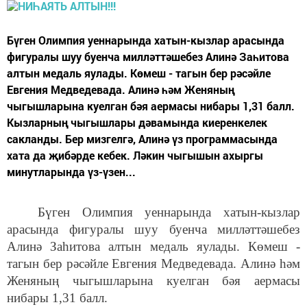
Бүген Олимпия уеннарында хатын-кызлар арасында
фигуралы шуу буенча милләттәшебез Алинә Заһитова
алтын медаль яулады. Көмеш - тагын бер рәсәйле
Евгения Медведевада. Алинә һәм Женяның
чыгышларына куелган бәя аермасы нибары 1,31 балл.
Кызларның чыгышлары дәвамында киеренкелек
сакланды. Бер мизгелгә, Алинә үз программасында
хата да җибәрде кебек. Ләкин чыгышын ахыргы
минутларында үз-үзен...
Бүген Олимпия уеннарында хатын-кызлар
арасында фигуралы шуу буенча милләттәшебез
Алинә Заһитова алтын медаль яулады. Көмеш -
тагын бер рәсәйле Евгения Медведевада. Алинә һәм
Женяның чыгышларына куелган бәя аермасы
нибары 1,31 балл.