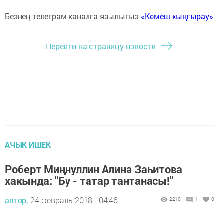
Безнең телеграм каналга язылыгыз
«Көмеш кыңгырау»
Перейти на страницу новости
АЧЫК ИШЕК
Роберт Миңнуллин Алинә Заһитова
хакында: "Бу - татар тантанасы!"
автор,
24 февраль 2018 - 04:46
2210
1
0