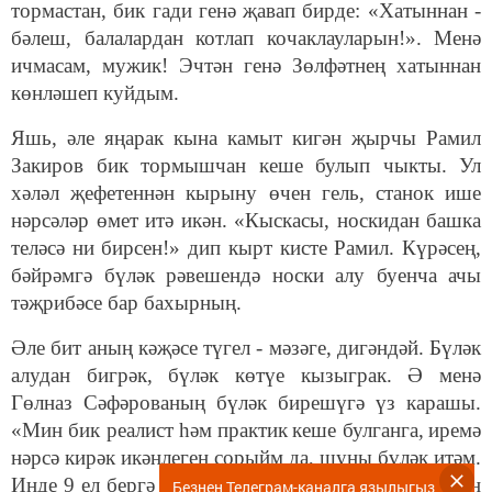
тормастан, бик гади генә җавап бирде: «Хатыннан -
бәлеш, балалардан котлап кочаклауларын!». Менә
ичмасам, мужик! Эчтән генә Зөлфәтнең хатыннан
көнләшеп куйдым.
Яшь, әле яңарак кына камыт кигән җырчы Рамил
Закиров бик тормышчан кеше булып чыкты. Ул
хәләл җефетеннән кырыну өчен гель, станок ише
нәрсәләр өмет итә икән. «Кыскасы, носкидан башка
теләсә ни бирсен!» дип кырт кисте Рамил. Күрәсең,
бәйрәмгә бүләк рәвешендә носки алу буенча ачы
тәҗрибәсе бар бахырның.
Әле бит аның кәҗәсе түгел - мәзәге, дигәндәй. Бүләк
алудан бигрәк, бүләк көтүе кызыграк. Ә менә
Гөлназ Сәфәрованың бүләк бирешүгә үз карашы.
«Мин бик реалист һәм практи
к
кеше булганга,
иремә
нәрсә кирәк икәнлеген сорыйм да, шуны бүләк итәм.
Инде 9 ел бергә гомер итәбез, сюрпризлар яшеннән
Безнең Телеграм-каналга язылыгыз