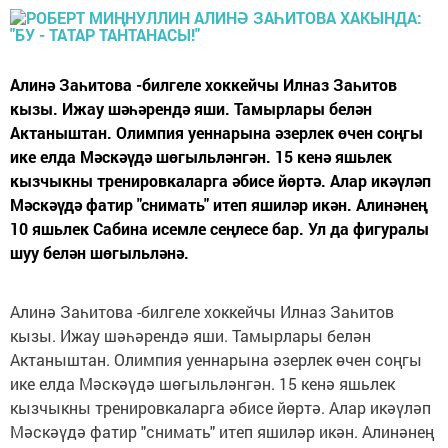
Алинә Заһитова -билгеле хоккейчы Илназ Заһитов
кызы. Ижау шәһәрендә яши. Тамырлары белән
Актаныштан. Олимпия уеннарына әзерлек өчен соңгы
ике елда Мәскәүдә шөгыльләнгән. 15 кенә яшьлек
кызчыкны тренировкаларга әбисе йөртә. Алар икәүләп
Мәскәүдә фатир "снимать" итеп яшиләр икән. Алинәнең
10 яшьлек Сабина исемле сеңлесе бар. Ул да фигуралы
шуу белән шөгыльләнә.
Алинә Заһитова -билгеле хоккейчы Илназ Заһитов
кызы. Ижау шәһәрендә яши. Тамырлары белән
Актаныштан. Олимпия уеннарына әзерлек өчен соңгы
ике елда Мәскәүдә шөгыльләнгән. 15 кенә яшьлек
кызчыкны тренировкаларга әбисе йөртә. Алар икәүләп
Мәскәүдә фатир "снимать" итеп яшиләр икән. Алинәнең