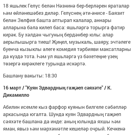
18 яшьлек Гелүс белән Нәзнинә бер-берләрен яраталар
һәм өйләнешәбез диләр. Гелүснең әти-әнисе - Баязит
белән Зөлфия башта аптырап калалар, аннары
алларына бәла килеп баса: яшьләргә торырга фатир
кирәк. Бу хәлдән чыгуның бердәнбер юлы: алар
аерылышырга тиеш! Җиңел, музыкаль, шаяру, эчтәлеге
буенча кызыклы әлеге комедия тәрбияви максатларны
да күздә тота. Һәм ул яшьләргә үз бәхетеңне үзең
төзергә кирәклеге турында искәртә.
Башлану вакыты: 18:30
16 март / "Куян Эдвардның гаҗәеп сәяхәте" / К.
Дикамилло
Абилин исемле кыз фарфор куянын билгеле сәбәпләр
аркасында югалта. Шунда куян Эдвардның гаҗәеп
сәяхәте башлана да инде: аның юлында яхшы һәм
яман, явыз һәм мәрхәмәтле кешеләр очрый. Кечкенә