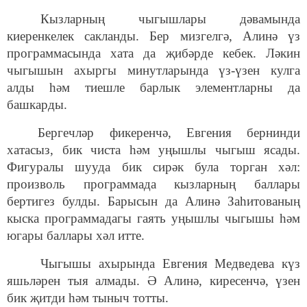
Кызларның чыгышлары дәвамында
киеренкелек сакланды. Бер мизгелгә, Алинә үз
программасында хата да җибәрде кебек. Ләкин
чыгышын ахыргы минутларында үз-үзен кулга
алды һәм тиешле барлык элементларны да
башкарды.
Бергечләр фикеренчә, Евгения бернинди
хатасыз, бик чиста һәм уңышлы чыгыш ясады.
Фигуралы шууда бик сирәк була торган хәл:
произволь программада кызларның баллары
бертигез булды. Барысын да Алинә Заһитованың
кыска программадагы гаять уңышлы чыгышы һәм
югары баллары хәл итте.
Чыгышы ахырында Евгения Медведева күз
яшьләрен тыя алмады. Ә Алинә, киресенчә, үзен
бик җитди һәм тыныч тотты.