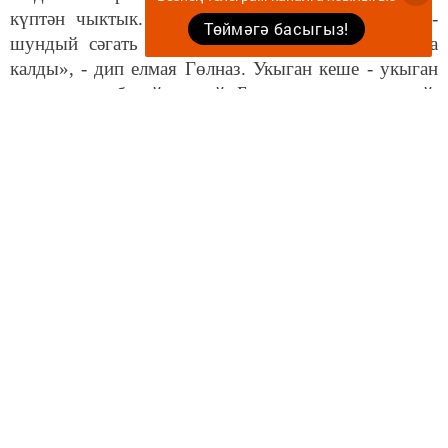
күптән чыктык. Быел 23 нә ул «Миңа шундый-
Төймәгә басыгыз!
шундый сәгать кирәк», дип сорады. Аласы гына
калды», -
дип елмая Гөлназ. Укыган кеше - укыган
кеше инде, әби әйткәндәй. Баш катырып утырмый.
Хәер, сәгате нинди фирманыкыдыр да, бәясе
күпмедер - анысы да бар.
Ну шулай да иң акыллысы Зәмирә Рәҗәпова булып
чыкты. Бәйрәм көнне ирен гастрольгә җибәрә икән.
«Котлап смс кына язармын инде», дип сузды ул,
хәйләкәр елмаеп.
Следите за самым важным и интересным в
Telegram-канале
Татмедиа
Читайте новости Татарстана в