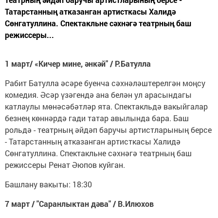
Татарстанның атказанган артисткасы Халидә
Сөнгатуллина. Спектакльне сәхнәгә театрның баш
режиссеры...
1 март/ «Кичер мине,
әнкәй" / Р.Батулла
Рабит Батулла әсәре буенча сәхнәләштерелгән моңсу
комедия. Әсәр үзәгендә ана белән ул арасындагы
катлаулы мөнәсәбәтләр ята. Спектакльдә вакыйгалар
безнең көннәрдә гади татар авылында бара. Баш
рольдә - театрның әйдәп баручы артистларының берсе
- Татарстанның атказанган артисткасы Халидә
Сөнгатуллина. Спектакльне сәхнәгә театрның баш
режиссеры Ренат Әюпов куйган.
Башлану вакыты: 18:30
7 март / "Саранлыктан дәва" / В.Илюхов