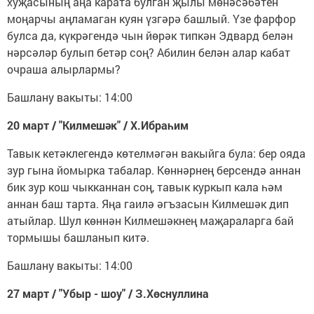
хуҗасының аңа карата булган җылы мөнәсәбәтен
моңарчы аңламаган куян үзгәрә башлый. Үзе фарфор
булса да, күкрәгендә чын йөрәк типкән Эдвард белән
нәрсәләр булып бетәр соң? Абилин белән алар кабат
очраша алырлармы?
Башлану вакыты: 14:00
20 март / "Килмешәк" / Х.Ибраһим
Тавык кетәклегендә көтелмәгән вакыйга була: бер ояда
зур гына йомырка табалар. Көннәрнең берсендә аннан
бик зур кош чыкканнан соң, тавык куркып кала һәм
аннан баш тарта. Яңа гаилә әгъзасын Килмешәк дип
атыйлар. Шул көннән Килмешәкнең маҗараларга бай
тормышы башланып китә.
Башлану вакыты: 14:00
27 март / "Убыр - шоу" / З.Хөснуллина