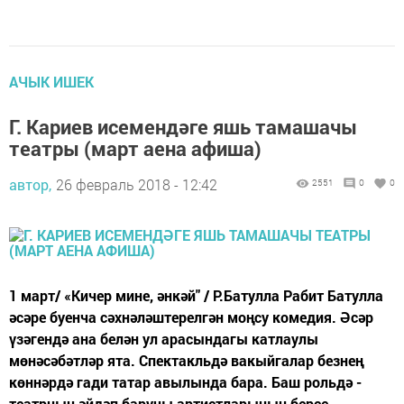
АЧЫК ИШЕК
Г. Кариев исемендәге яшь тамашачы
театры (март аена афиша)
автор,
26 февраль 2018 - 12:42
2551
0
0
1 март/ «Кичер мине, әнкәй" / Р.Батулла Рабит Батулла
әсәре буенча сәхнәләштерелгән моңсу комедия. Әсәр
үзәгендә ана белән ул арасындагы катлаулы
мөнәсәбәтләр ята. Спектакльдә вакыйгалар безнең
көннәрдә гади татар авылында бара. Баш рольдә -
театрның әйдәп баручы артистларының берсе -