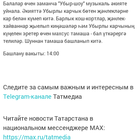
Балалар өчен заманча "Убыр-шоу" музыкаль әкияте
уйнала. Әкияттә Убырлы карчык бөтен җәнлекләрне
кар белән күмеп китә. Барлык кош-кортлар, җәнлек-
хайваннар җыелып киңәшәләр һәм Убырлы карчының
күңелен эретер өчен махсус тамаша - бал үткәрергә
телиләр. Шуннан тамаша башланып китә.
Башлану вакыты: 14:00
Следите за самым важным и интересным в
Telegram-канале
Татмедиа
Читайте новости Татарстана в
национальном мессенджере MАХ:
https://max.ru/tatmedia