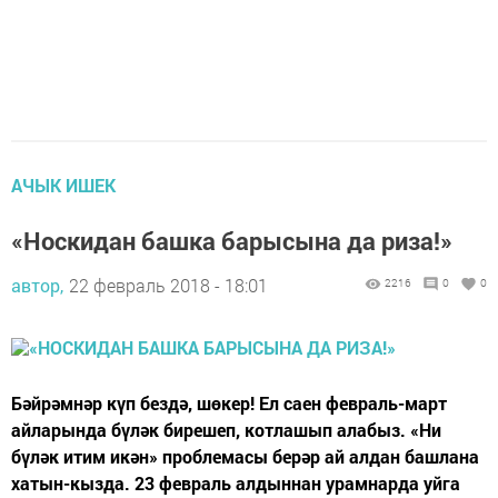
АЧЫК ИШЕК
«Носкидан башка барысына да риза!»
автор,
22 февраль 2018 - 18:01
2216
0
0
Бәйрәмнәр күп бездә, шөкер! Ел саен февраль-март
айларында бүләк бирешеп, котлашып алабыз. «Ни
бүләк итим икән» проблемасы берәр ай алдан башлана
хатын-кызда. 23 февраль алдыннан урамнарда уйга