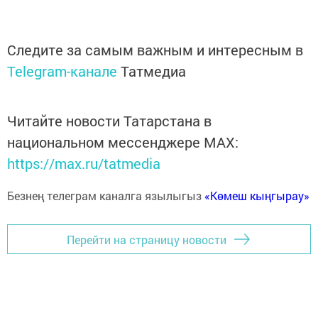
Следите за самым важным и интересным в
Telegram-канале
Татмедиа
Читайте новости Татарстана в
национальном мессенджере MАХ:
https://max.ru/tatmedia
Безнең телеграм каналга язылыгыз
«Көмеш кыңгырау»
Перейти на страницу новости