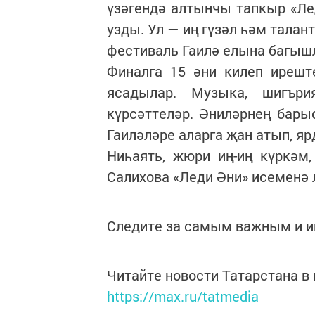
үзәгендә алтынчы тапкыр «Л
узды. Ул — иң гүзәл һәм тала
фестиваль Гаилә елына багы
Финалга 15 әни килеп ирешт
ясадылар. Музыка, шигъри
күрсәттеләр. Әниләрнең бар
Гаиләләре аларга җан атып, я
Ниһаять, жюри иң-иң күркәм, 
Салихова «Леди Әни» исеменә 
Следите за самым важным и 
Читайте новости Татарстана 
https://max.ru/tatmedia