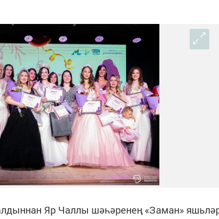
алдыннан Яр Чаллы шәһәренең «Заман» яшьлә