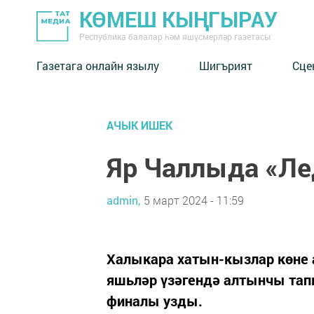
КӨМЕШ КЫҢГЫРАУ
Республика балалар һәм яшүсмерләр газетасы
Газетага онлайн язылу
Шигърият
Сце
АЧЫК ИШЕК
Яр Чаллыда «Л
admin,
5 март 2024 - 11:59
Халыкара хатын-кызлар көне
яшьләр үзәгендә алтынчы тап
финалы узды.