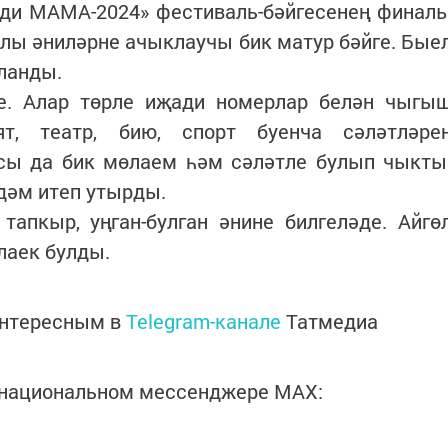
еди МАМА-2024» фестиваль-бәйгесенең финал
нтлы әниләрне ачыклаучы бик матур бәйге. Бые
шланды.
е. Алар төрле иҗади номерлар белән чыгы
ят, театр, бию, спорт буенча сәләтләре
ысы да бик мөлаем һәм сәләтле булып чыкты
рдәм итеп утырды.
тапкыр, уңган-булган әнине билгеләде. Айгө
лаек булды.
интересным в
Telegram-канале
Татмедиа
в национальном мессенджере MАХ: