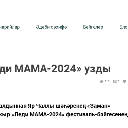
нарийлар
Әдәби сәхифә
Бәйгеләр
Бло
еди МАМА-2024» узды
813
0
 алдыннан Яр Чаллы шәһәренең «Заман»
кыр «Леди МАМА-2024» фестиваль-бәйгесенең