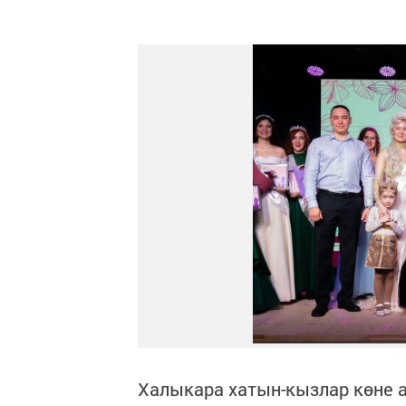
Халыкара хатын-кызлар көне 