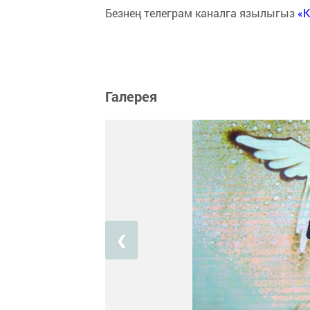
Безнең телеграм каналга язылыгыз
«
Галерея
❮