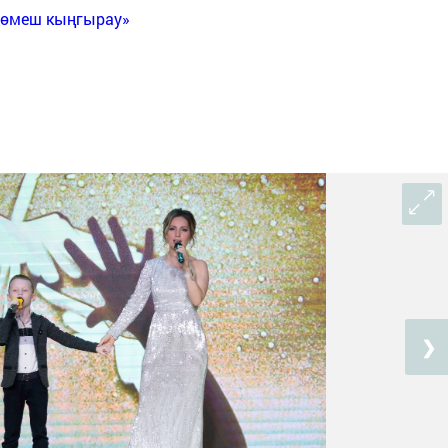
Көмеш кыңгырау»
❯