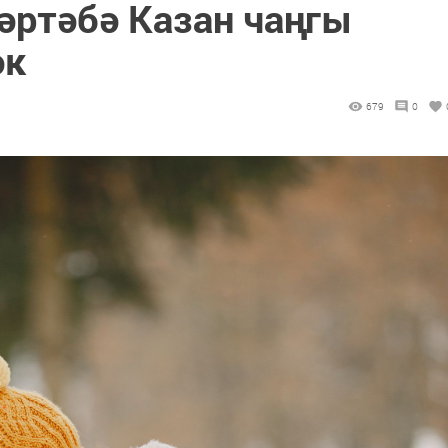
әртәбә Казан чаңгы
әк
679
0