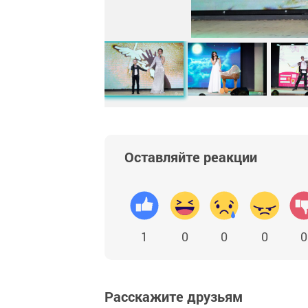
Оставляйте реакции
1
0
0
0
0
Расскажите друзьям