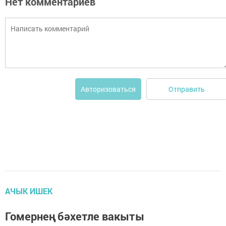
Нет комментариев
Отправить
Авторизоваться
АЧЫК ИШЕК
Гомернең бәхетле вакыты