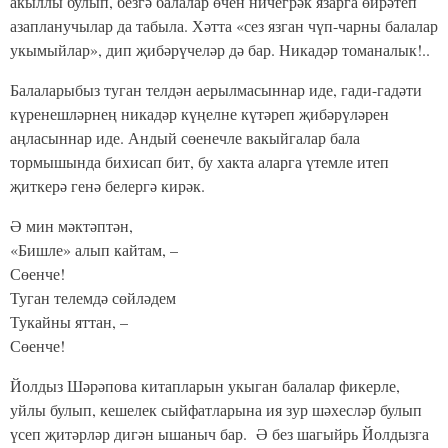
акыллы булып, безгә балалар өчен ничегрәк язарга өйрәтеп
азапланучылар да табыла. Хәтта «сез язган чүп-чарны балалар
укымыйлар», дип җибәрүчеләр дә бар. Никадәр томаналык!..
Балаларыбыз туган телдән аерылмасыннар иде, гади-гадәти
күренешләрнең никадәр күңелне күтәреп җибәрүләрен
аңласыннар иде. Андый сөенечле вакыйгалар бала
тормышында бихисап бит, бу хакта аларга үтемле итеп
җиткерә генә белергә кирәк.
Ә мин мәктәптән,
«Бишле» алып кайтам, –
Сөенче!
Туган телемдә сөйләдем
Тукайны яттан, –
Сөенче!
Йолдыз Шәрәпова китапларын укыган балалар фикерле,
уйлы булып, кешелек сыйфатларына ия зур шәхесләр булып
үсеп җитәрләр дигән ышаныч бар. Ә без шагыйрь Йолдызга