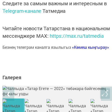
Следите за самым важным и интересным в
Telegram-канале
Татмедиа
Читайте новости Татарстана в национальном
мессенджере MАХ:
https://max.ru/tatmedia
Безнең телеграм каналга язылыгыз
«Көмеш кыңгырау»
Галерея
❮
❯