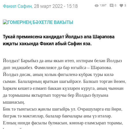
Факил Сафин,
28 март 2022 - 15:18
1397
0
3
Тукай премиясенә кандидат Йолдыз апа Шәрәпова
иҗаты хакында Факил абый Сафин яза.
Йолдыз! Барыбыз да аны якын итеп, ихтирам белән Йолдыз
дип эндәшәбез. Фамилиясе дә бар югыйсә – Шәрәпова.
Йолдыз дисәк, аның холык-фигыленә күбрәк туры килә
сыман. Балаларның яраткан шагыйрәсе. Балкып торган йөзен,
һәркем кешегә елмаеп баккан күзләрен күрүгә, аның чыннан
да тормышны яктыртып торучы бер Йолдыз булуына
ышанасың.
Бик тә тынгысыз җанлы шагыйрь ул. Очрашуларга еш йөри,
бигрәк тә мәктәпләр, балалар бакчалары аны үз итәләр.
Елның нинди фасылы булмасын, көннәр еламсырап торамы,