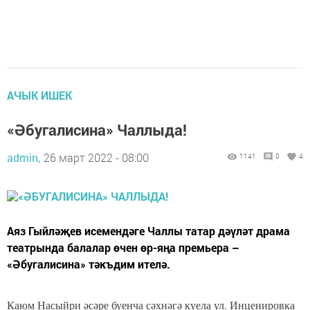
АЧЫК ИШЕК
«Әбугалисина» Чаллыда!
admin,
26 март 2022 - 08:00
1141
0
4
Аяз Гыйләҗев исемендәге Чаллы татар дәүләт драма
театрында балалар өчен өр-яңа премьера –
«Әбугалисина» тәкъдим ителә.
Каюм Насыйри әсәре буенча сәхнәгә куела ул. Инценировка