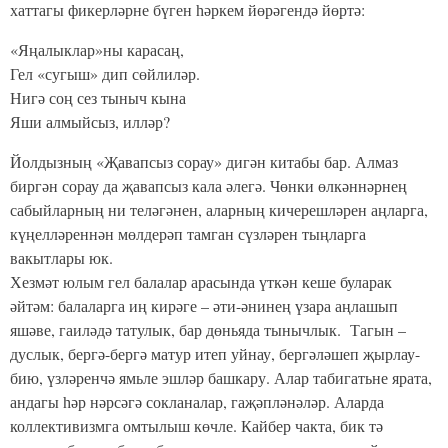
хаттагы фикерләрне бүген һәркем йөрәгендә йөртә:
«Яңалыклар»ны карасаң,
Гел «сугыш» дип сөйлиләр.
Нигә соң сез тыныч кына
Яши алмыйсыз, илләр?
Йолдызның «Җавапсыз сорау» дигән китабы бар. Алмаз
биргән сорау да җавапсыз кала әлегә. Чөнки өлкәннәрнең
сабыйларның ни теләгәнен, аларның кичерешләрен аңларга,
күңелләреннән мөлдерәп тамган сүзләрен тыңларга
вакытлары юк.
Хезмәт юлым гел балалар арасында үткән кеше буларак
әйтәм: балаларга иң кирәге – әти-әнинең үзара аңлашып
яшәве, гаиләдә татулык, бар дөньяда тынычлык. Тагын –
дуслык, бергә-бергә матур итеп уйнау, бергәләшеп җырлау-
бию, үзләренчә ямьле эшләр башкару. Алар табигатьне ярата,
андагы һәр нәрсәгә сокланалар, гаҗәпләнәләр. Аларда
коллективизмга омтылыш көчле. Кайбер чакта, бик тә