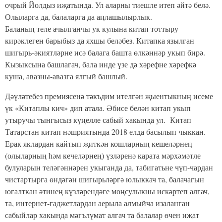
очрый Йолдыз иҗатында. Ул аларны тиешле итеп әйтә белә.
Олыларга да, балаларга да аңлашылырлык.
Баланың теле ачылганчы ук кулына китап тоттыру
кирәклеген барыбыз да яхшы беләбез. Китапка язылган
шигырь-әкиятләрне исә балага башта өлкәннәр укып бирә.
Кызыксына башлагач, бала инде үзе дә хәрефне хәрефкә
куша, авазны-авазга ялгый башлый.
Дәүләтебез премиясенә тәкъдим ителгән җыентыкның исеме
үк «Китаплы кич» дип атала. Әбисе белән китап укып
утыручы тынгысыз күңелле сабый хакында ул. Китап
Татарстан китап нәшриятында 2018 елда басылып чыккан.
Ерак яклардан кайтып җиткән кошларның кешеләрнең
(олыларның һәм кечеләрнең) үзләренә карата мәрхәмәтле
булуларын теләгәннәрен укыганда да, табигатьне чүп-чардан
чистартырга өндәгән шигырьләргә юлыккач та, балачагын
югалткан әтинең күзләрендәге моңсулыкны искәртеп алгач,
та, интернет-гаджетлардан аерыла алмыйча изаланган
сабыйлар хакында мәгълүмат алгач та балалар өчен иҗат