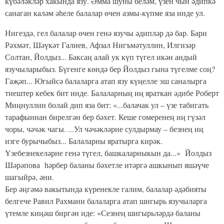
күбәләкләр хакында язу. Әмма шуны беләм, үзен чын әдипкә
санаган каләм әһеле балалар өчен азмы-күпме яза инде ул.
Нигездә, гел балалар өчен генә язучы әдипләр дә бар. Бари
Рәхмәт, Шәүкәт Галиев, Афзал Нигъмәтуллин, Илгизәр
Солтан, Йолдыз... Баксаң алай ук күп түгел икән андый
язучыларыбыз. Бүгенге көндә бер Йолдыз гына түгелме соң?
Гаҗәп... Югыйсә балаларга атап язу күңелле эш саналырга
тиештер кебек бит инде. Балаларның иң яраткан әдибе Роберт
Миңнуллин болай дип яза бит: «...балачак ул – үзе табигать
тарафыннан бирелгән бер бәхет. Кеше гомеренең иң гүзәл
чоры, чәчәк чагы. ...Ул чәчәкләрне сулдырмау – безнең иң
изге бурычыбыз... Балаларны яратырга кирәк.
Үзебезнекеләрне генә түгел, башкаларныкын да...» Йолдыз
Шәрәпова һәрбер баланы бәхетле итәргә ашкынып яшәүче
шагыйрә, әни.
Бер әңгәмә вакытында күренекле галим, балалар әдәбияты
белгече Равил Рахмани балаларга атап шигырь язучыларга
үтемле киңәш биргән иде: «Сезнең шигырьләрдә баланы