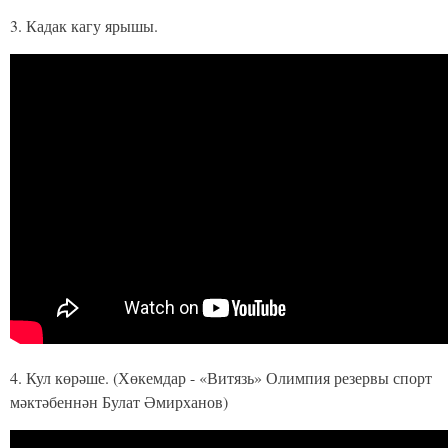
3. Кадак кагу ярышы.
4. Кул көрәше. (Хөкемдар - «Витязь» Олимпия резервы спорт
мәктәбеннән Булат Әмирханов)