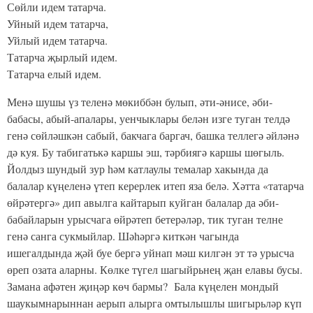
Сөйли идем татарча.
Уйный идем татарча,
Уйлый идем татарча.
Татарча җырлый идем.
Татарча елый идем.
Менә шушы үз теленә мөкиббән булып, әти-әнисе, әби-
бабасы, абый-апалары, уенчыклары белән изге туган телдә
генә сөйләшкән сабый, бакчага баргач, башка теллегә әйләнә
дә куя. Бу табигатькә каршы эш, тәрбиягә каршы шөгыль.
Йолдыз шундый зур һәм катлаулы темалар хакында да
балалар күңеленә үтеп керерлек итеп яза белә. Хәтта «татарча
өйрәтергә» дип авылга кайтарып куйган балалар да әби-
бабайларын урысчага өйрәтеп бетерәләр, тик туган телне
генә санга сукмыйлар. Шәһәргә киткән чагында
ишегалдында җәй буе бергә уйнап мәш килгән эт тә урысча
өреп озата аларны. Көлке түгел шагыйрьнең җан елавы бусы.
Замана афәтен җиңәр көч бармы? Бала күңелен мондый
шаукымнарыннан аерып алырга омтылышлы шигырьләр күп