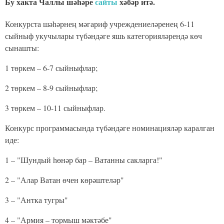
Бу хакта Чаллы шәһәре
сайты
хәбәр итә.
Конкурста шәһәрнең мәгариф учреждениеләренең 6-11
сыйныф укучылары түбәндәге яшь категорияләрендә көч
сынашты:
1 төркем – 6-7 сыйныфлар;
2 төркем – 8-9 сыйныфлар;
3 төркем – 10-11 сыйныфлар.
Конкурс программасында түбәндәге номинацияләр каралган
иде:
1 – "Шундый һөнәр бар – Ватанны сакларга!"
2 – "Алар Ватан өчен көрәштеләр"
3 – "Антка тугры"
4 – "Армия – тормыш мәктәбе"