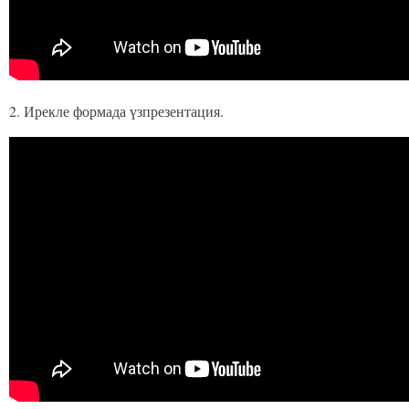
2. Ирекле формада үзпрезентация.