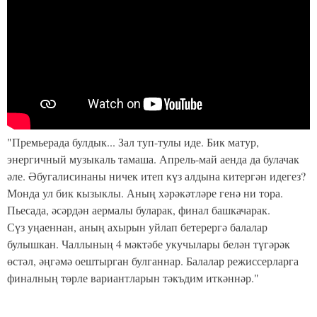
"Премьерада булдык... Зал туп-тулы иде. Бик матур,
энергичный музыкаль тамаша. Апрель-май аенда да булачак
әле. Әбугалисинаны ничек итеп күз алдына китергән идегез?
Монда ул бик кызыклы. Аның хәрәкәтләре генә ни тора.
Пьесада, әсәрдән аермалы буларак, финал башкачарак.
Сүз уңаеннан, аның ахырын уйлап бетерергә балалар
булышкан. Чаллының 4 мәктәбе укучылары белән түгәрәк
өстәл, әңгәмә оештырган булганнар. Балалар режиссерларга
финалның төрле вариантларын тәкъдим иткәннәр."