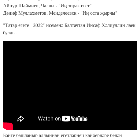
Айнур Шәймиев, Чаллы - "Иң зирәк егет"
Дәниф Муллахмәтов, Менделеевск - "Иң оста җырчы".
"Татар егете - 2022" исеменә Балтачтан Инсаф Хәлиуллин лаек
булды.
Бәйге башланыр алдыннан егетләрнең кайберләре белән