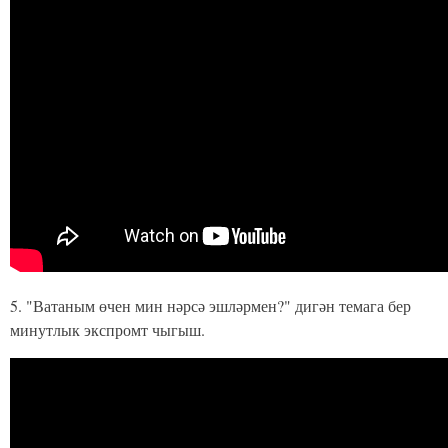
5. "Ватаным өчен мин нәрсә эшләрмен?" дигән темага бер
минутлык экспромт чыгыш.