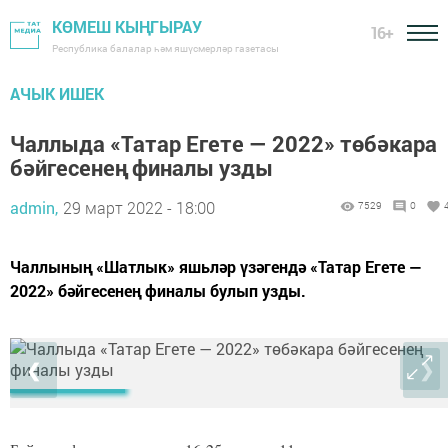
КӨМЕШ КЫҢГЫРАУ
16+
Республика балалар һәм яшүсмерләр газетасы
АЧЫК ИШЕК
Чаллыда «Татар Егете — 2022» төбәкара
бәйгесенең финалы узды
admin,
29 март 2022 - 18:00
7529
0
Чаллының «Шатлык» яшьләр үзәгендә «Татар Егете —
2022» бәйгесенең финалы булып узды.
❮
❯