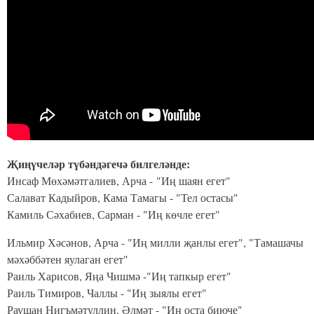
Җиңүчеләр түбәндәгечә билгеләнде:
Инсаф Мөхәмәтгалиев, Арча - "Иң шаян егет"
Салават Кадыйров, Кама Тамагы - "Тел остасы"
Камиль Сәхабиев, Сарман - "Иң көчле егет"
Ильмир Хәсәнов, Арча - "Иң милли җанлы егет", "Тамашачы
мәхәббәтен яулаган егет"
Раиль Харисов, Яңа Чишмә -"Иң тапкыр егет"
Раиль Тимиров, Чаллы - "Иң зыялы егет"
Раушан Нигъмәтуллин, Әлмәт - "Иң оста биюче"