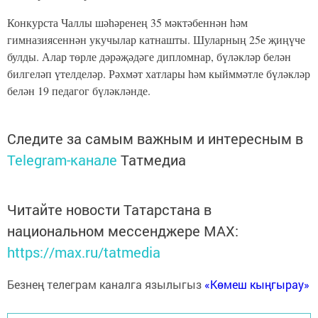
Конкурста Чаллы шәһәренең 35 мәктәбеннән һәм
гимназиясеннән укучылар катнашты. Шуларның 25е җиңүче
булды. Алар төрле дәрәҗәдәге дипломнар, бүләкләр белән
билгеләп үтелделәр. Рәхмәт хатлары һәм кыйммәтле бүләкләр
белән 19 педагог бүләкләнде.
Следите за самым важным и интересным в
Telegram-канале
Татмедиа
Читайте новости Татарстана в
национальном мессенджере MАХ:
https://max.ru/tatmedia
Безнең телеграм каналга язылыгыз
«Көмеш кыңгырау»