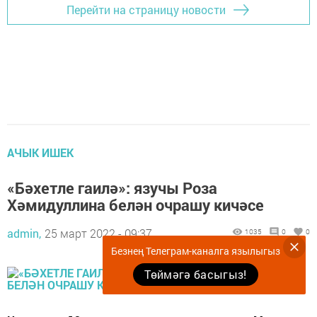
Перейти на страницу новости
АЧЫК ИШЕК
«Бәхетле гаилә»: язучы Роза
Хәмидуллина белән очрашу кичәсе
admin,
25 март 2022 - 09:37
1035
0
0
Безнең Телеграм-каналга язылыгыз
Төймәгә басыгыз!