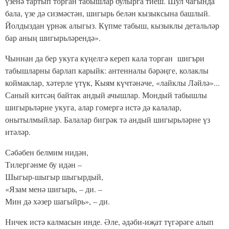
үзенә тартып торган табышлар булырга тиеш. Шул чагында
бала, үзе дә сизмәстән, шигырь белән кызыксына башлый.
Йолдыздан үрнәк алыгыз. Күпме табыш, кызыклы детальләр
бар аның шигырьләрендә».
Чыннан да бер укуга күңелгә кереп кала торган шигъри
табышларны барлап карыйк: антенналы бәрәңге, колаклы
коймаклар, хәтерле үтүк, Кыям күчтәнәче, «лайклы Ләйлә»...
Саный китсәң байтак андый ачышлар. Мондый табышлы
шигырьләрне укуга, алар гомергә истә дә калалар,
онытылмыйлар. Балалар бигрәк тә андый шигырьләрне үз
итәләр.
Сәбәбен белмим нидән,
Тилергәнме бу идән –
Шыгыр-шыгыр шыгырдый,
«Язам менә шигырь, – ди. –
Мин дә хәзер шагыйрь», – ди.
Ничек истә калмасын инде. Әле, әдәби-иҗат түгәрәге алып