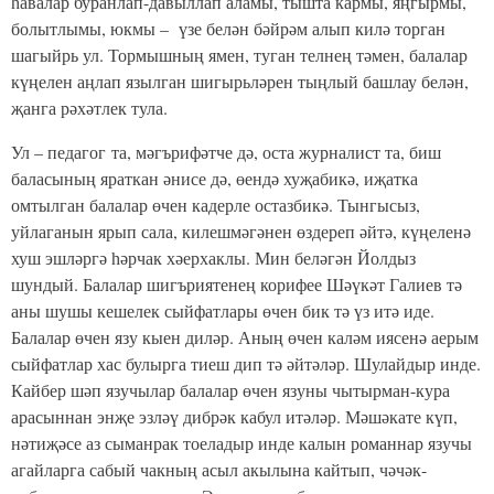
һавалар буранлап-давыллап аламы, тышта кармы, яңгырмы,
болытлымы, юкмы – үзе белән бәйрәм алып килә торган
шагыйрь ул. Тормышның ямен, туган телнең тәмен, балалар
күңелен аңлап язылган шигырьләрен тыңлый башлау белән,
җанга рәхәтлек тула.
Ул – педагог та, мәгърифәтче дә, оста журналист та, биш
баласының яраткан әнисе дә, өендә хуҗабикә, иҗатка
омтылган балалар өчен кадерле остазбикә. Тынгысыз,
уйлаганын ярып сала, килешмәгәнен өздереп әйтә, күңеленә
хуш эшләргә һәрчак хәерхаклы. Мин беләгән Йолдыз
шундый. Балалар шигъриятенең корифее Шәүкәт Галиев тә
аны шушы кешелек сыйфатлары өчен бик тә үз итә иде.
Балалар өчен язу кыен диләр. Аның өчен каләм иясенә аерым
сыйфатлар хас булырга тиеш дип тә әйтәләр. Шулайдыр инде.
Кайбер шәп язучылар балалар өчен язуны чытырман-кура
арасыннан энҗе эзләү дибрәк кабул итәләр. Мәшәкате күп,
нәтиҗәсе аз сыманрак тоеладыр инде калын романнар язучы
агайларга сабый чакның асыл акылына кайтып, чәчәк-