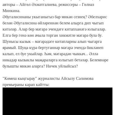
авторы – Айгөл Әхмәтгалиева, режиссеры – Гөлназ
Минкина.
Әбугалисинаны укыганыгыз бар микән сезнең? Әбелхарис
белән Әбугалисина өйләреннән белем алырга дип чыгып
китәләр. Алар бер мәгарә эчендәге китапханәгә юлыгалар.
Елга бер генә көн ачыла торган хикмәтле мәгарә була бу.
Шунысы кызык – мәгарәдәге китапларны алып чыгарга
ярамый. Шуңа күрә бертуганнар мәгарә эчендә бикләнеп
калып, ел буе укыйлар. Һәм, мәгарәдән чыккач... Әллә
никадәр кызыклы маҗараларга юлыгып бетәләр. Белемнәре
булышты микән аларга? Ничек уйлыйсыз?
"Көмеш кыңгырау" журналисты Айсылу Сәлимова
премьераны карап кайтты: