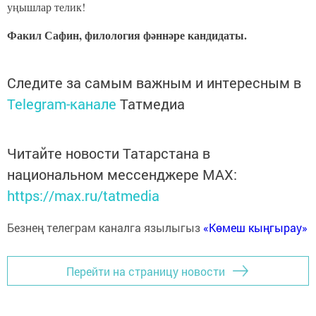
уңышлар телик!
Факил Сафин, филология фәннәре кандидаты.
Следите за самым важным и интересным в
Telegram-канале
Татмедиа
Читайте новости Татарстана в
национальном мессенджере MАХ:
https://max.ru/tatmedia
Безнең телеграм каналга язылыгыз
«Көмеш кыңгырау»
Перейти на страницу новости