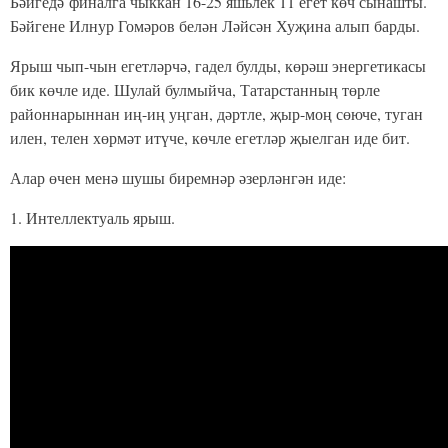
Бәйгедә финалга чыккан 16-25 яшьлек 11 егет көч сынашты.
Бәйгене Илнур Гомәров белән Ләйсән Хуҗина алып барды.
Ярыш чып-чын егетләрчә, гадел булды, көрәш энергетикасы
бик көчле иде. Шулай булмыйча, Татарстанның төрле
районнарыннан иң-иң уңган, дәртле, җыр-моң сөюче, туган
илен, телен хөрмәт итүче, көчле егетләр җыелган иде бит.
Алар өчен менә шушы биремнәр әзерләнгән иде:
1. Интеллектуаль ярыш.