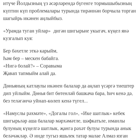
итүче Йолдызның үз әсәрләрендә бүгенге тормышыбызның
күптин күп проблемалары турында тирәннән борчыла торган
шагыйрь икәнен аңлыйбыз.
«Урамда туган уйлар» дигән шигырьне укыгач, күңел янә
кузгалып куя:
Бер бәхетле эткә карыйм,
Һәм бер – мескен бабайга.
«Нигә болай?» – Соравыма
Җавап тапмыйм алай да.
Дөньяның катлаулы икәнен балалар да аңлап үсәргә тиештер
дип уйлыйм. Дөнья бит бөтенләй башкача бара, һич кенә дә,
без теләгәнчә уйнап-көлеп кенә түгел...
«Намуслы рәхмәте», «Догалы гол», «Ике шатлык» кебек
шигырьләр аша балалар мәрхәмәтле, шәфкатьле, иманлы
булуның күңелгә шатлык, җанга рәхәт булуы турында анык
беләчәкләр. Ә инде тугыз яшьлек татар малае Алмаз язган