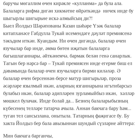
баручы мөгаллим өчен кирәкле «кулланма» да була ала.
Балаларга рифма дигән хикмәтне өйрәткәндә ничек инде бу
шыгырлы шигырьне искә алмыйсың ди?!
Быел Йолдыз Шәрәпованы Казан шәһәре Үзәк балалар
китапханәсе Габдулла Тукай исемендәге дәүләт премиясенә
тәкъдим иткән. Куандым. Ни өчен дигәндә, балалар өчен
язучылар бар инде, әмма бөтен иҗатын балаларга
багышлаганнары, әйткәнемчә, бармак белән генә санарлык.
Тагын бер нәрсә бар – Тукай премиясен инде егерме биш ел
дәвамында балалар өчен язучыларга бирми киләләр. Ә
балалар өчен берсеннән-берсе матур шигырьләр, проза
әсәрләре язылмый икән, аларның язганнарына игътибарсыз
булабыз икән, балалар әдипләрен зурламыйбыз икән, хәлләр
мөшкел булачак. Инде болай да... Безнең балаларыбызның
күбесенең телләре татарча ачыла. Аннан бакчага бару һәм...
туган тел сансызлана, онытыла. Татарның фаҗигасе бу. Бу
хакта Йолдыз бер бала авызыннан шундый сүзләрне әйттерә:
Мин бакчага барганчы,