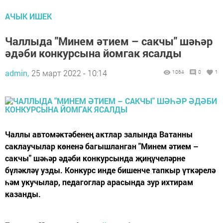
АЧЫК ИШЕК
Чаллыда "Минем әтием – сакчы" шәһәр
әдәби конкурсына йомгак ясалды
admin,
25 март 2022 - 10:14
1064
0
1
Чаллы автомәктәбенең актлар залында Ватанны
саклаучылар көненә багышланган "Минем әтием –
сакчы" шәһәр әдәби конкурсында җиңүчеләрне
бүләкләү узды. Конкурс инде бишенче тапкыр үткәрелә
һәм укучылар, педагоглар арасында зур ихтирам
казанды.