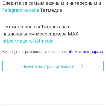
Следите за самым важным и интересным в
Telegram-канале
Татмедиа
Читайте новости Татарстана в
национальном мессенджере MАХ:
https://max.ru/tatmedia
Безнең телеграм каналга язылыгыз
«Көмеш кыңгырау»
Перейти на страницу новости