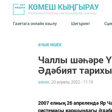
КӨМЕШ КЫҢГЫРАУ
Республика балалар һәм яшүсмерләр газетасы
Газетага онлайн язылу
Шигърият
Сце
АЧЫК ИШЕК
Чаллы шәһәре Ү
Әдәбият тарихы
admin,
20 апрель 2022 - 11:19
2007 елның 26 апрелендә Яр 
системасы каршындагы Әдәби