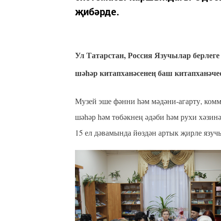
җибәрде.
Ул Татарстан, Россия Язучылар берлеге
шәһәр китапханәсенең баш китапханәче
Музей эше фәнни һәм мәдәни-агарту, ком
шәһәр һәм төбәкнең әдәби һәм рухи хәзин
15 ел дәвамында йөздән артык җирле язуч