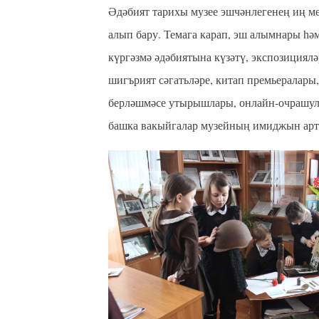
Әдәбият тарихы музее эшчәнлегенең иң м
алып бару. Темага карап, эш алымнары һә
күргәзмә әдәбиятына күзәтү, экспозициялә
шигърият сәгатьләре, китап премьералары
берләшмәсе утырышлары, онлайн-очрашула
башка вакыйгалар музейның имиджын арт