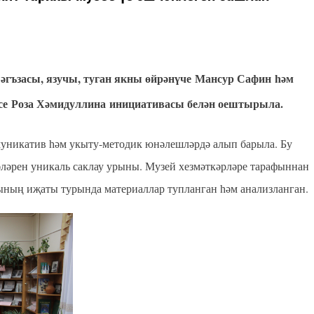
 әгъзасы, язучы, туган якны өйрәнүче
Мансур Сафин
һәм
се
Роза Хәмидуллина
инициативасы белән оештырыла.
муникатив һәм укыту-методик юнәлешләрдә алып барыла. Бу
әләрен уникаль саклау урыны. Музей хезмәткәрләре тарафыннан
ының иҗаты турында материаллар тупланган һәм анализланган.