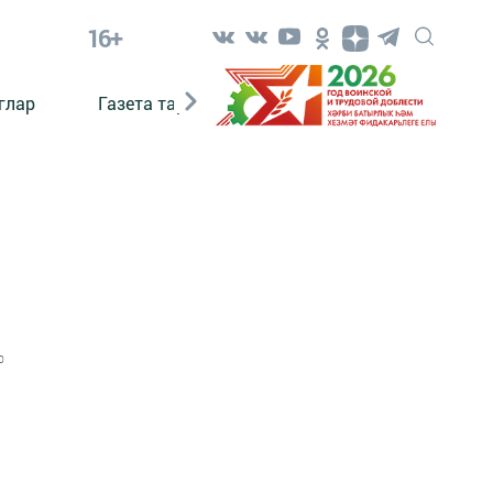
16+
глар
Газета тарихы
Әкият
Әкият язаб
0