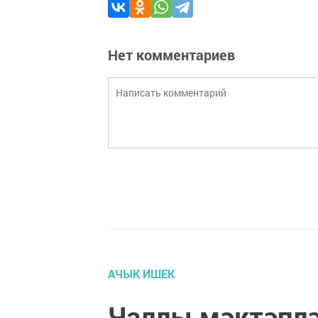
Нет комментариев
АЧЫК ИШЕК
Чаллы мәктәплә