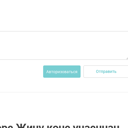
Отправить
Авторизоваться
ре Җиңү көне уңаеннан