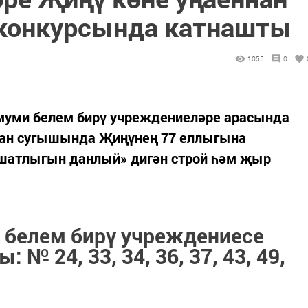
 конкурсында катнашты
1055
0
муми белем бирү учреждениеләре арасында
тан сугышында Җиңүнең 77 еллыгына
шатлыгын данлый» дигән строй һәм җыр
 белем бирү учреждениесе
№ 24, 33, 34, 36, 37, 43, 49,