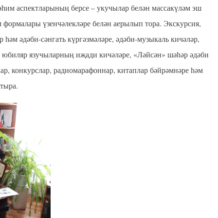
өһим аспектларының берсе – укучылар белән массакүләм эш
м формалары үзенчәлекләре белән аерылып тора. Экскурсия,
р һәм әдәби-сәнгать күргәзмәләре, әдәби-музыкаль кичәләр,
, юбиляр язучыларның иҗади кичәләре, «Ләйсән» шәһәр әдәби
р, конкурслар, радиомарафоннар, китаплар бәйрәмнәре һәм
тыра.