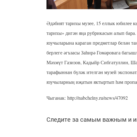
Әдәбият тарихы музее, 15 еллык юбилее к
тарихы» дигән яңа рубрикасын алып бара.
язучыларына караган предметлар белән т
берлеге әгъзасы Заһирә Гомәровага багыш
Мәхмүт Газизов, Кадыйр Сибгатуллин, Ш
тарафыннан бүләк ителгән музей экспона
язучыларның иҗатын яктыртып һәм пропа
Чыганак: http://nabchelny.ru/news/47092
Следите за самым важным и 