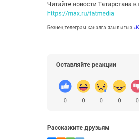
Читайте новости Татарстана 
https://max.ru/tatmedia
Безнең телеграм каналга язылыгыз
«
Оставляйте реакции
0
0
0
0
0
Расскажите друзьям