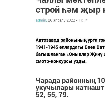
строй һәм җыр
admin,
20 апрель 2022 - 11:17
Автозавод районының урта го
1941-1945 еллардагы Бөек Ва
багышланган «Оныклар Җиңү 
смотр-конкурсы узды.
Чарада районның 10
укучылары катнашты: 
52, 55, 79.