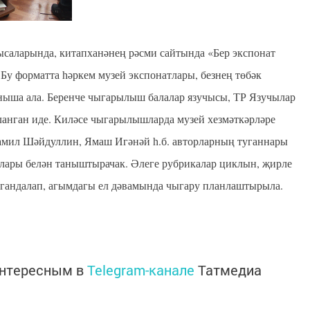
ысаларында, китапханәнең рәсми сайтында «Бер экспонат
 Бу форматта һәркем музей экспонатлары, безнең төбәк
аныша ала. Беренче чыгарылыш балалар язучысы, ТР Язучылар
ланган иде. Киләсе чыгарылышларда музей хезмәткәрләре
амил Шәйдуллин, Ямаш Игәнәй һ.б. авторларның туганнары
тлары белән таныштырачак. Әлеге рубрикалар циклын, җирле
гандалап, агымдагы ел дәвамында чыгару планлаштырыла.
интересным в
Telegram-канале
Татмедиа