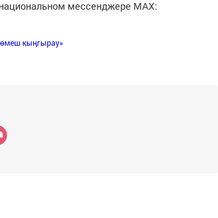
в национальном мессенджере MАХ:
Көмеш кыңгырау»