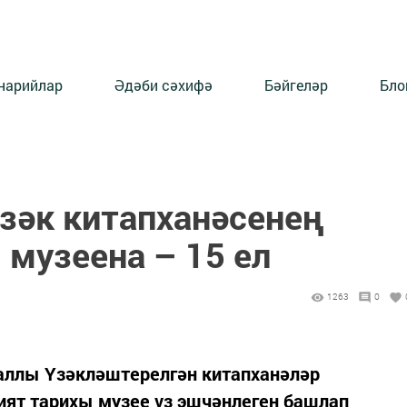
нарийлар
Әдәби сәхифә
Бәйгеләр
Бло
зәк китапханәсенең
 музеена – 15 ел
1263
0
Чаллы Үзәкләштерелгән китапханәләр
ят тарихы музее үз эшчәнлеген башлап