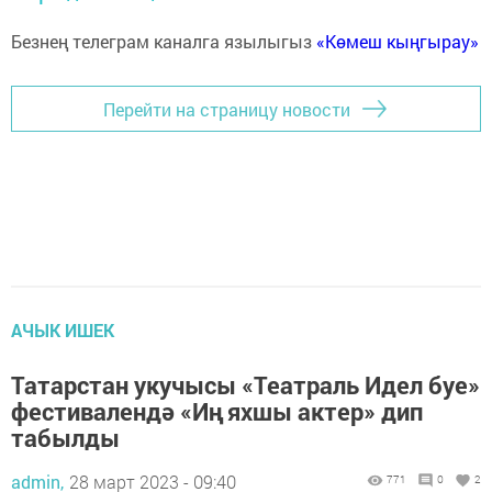
Безнең телеграм каналга язылыгыз
«Көмеш кыңгырау»
Перейти на страницу новости
АЧЫК ИШЕК
Татарстан укучысы «Театраль Идел буе»
фестивалендә «Иң яхшы актер» дип
табылды
admin,
28 март 2023 - 09:40
771
0
2