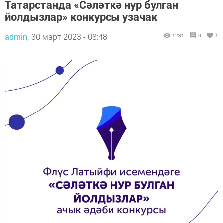
Татарстанда «Сәләткә нур булган
йолдызлар» конкурсы узачак
admin,
30 март 2023 - 08:48
1231
0
1