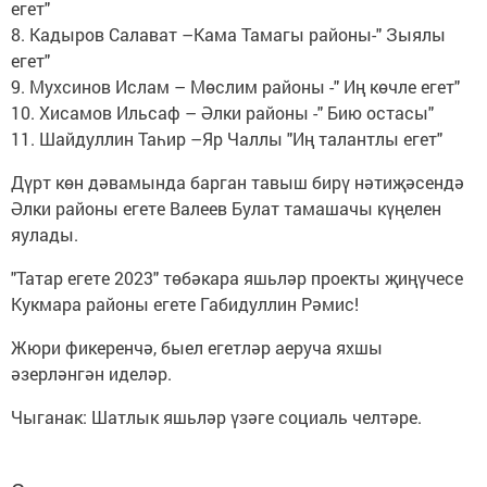
егет"
8. Кадыров Салават –Кама Тамагы районы-" Зыялы
егет"
9. Мухсинов Ислам – Мөслим районы -" Иң көчле егет"
10. Хисамов Ильсаф – Әлки районы -" Бию остасы"
11. Шайдуллин Таһир –Яр Чаллы "Иң талантлы егет"
Дүрт көн дәвамында барган тавыш бирү нәтиҗәсендә
Әлки районы егете Валеев Булат тамашачы күңелен
яулады.
"Татар егете 2023" төбәкара яшьләр проекты җиңүчесе
Кукмара районы егете Габидуллин Рәмис!
Жюри фикеренчә, быел егетләр аеруча яхшы
әзерләнгән иделәр.
Чыганак: Шатлык яшьләр үзәге социаль челтәре.