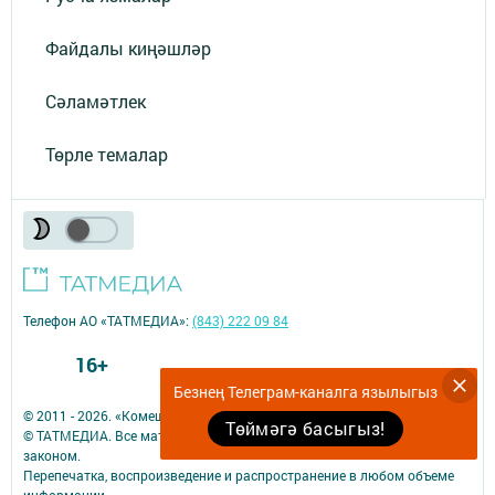
Файдалы киңәшләр
Сәламәтлек
Төрле темалар
Телефон АО «ТАТМЕДИА»:
(843) 222 09 84
16+
Безнең Телеграм-каналга язылыгыз
© 2011 - 2026. «Комеш кынгырау». Все права защищены.
Төймәгә басыгыз!
© ТАТМЕДИА. Все материалы, размещенные на сайте, защищены
законом.
Перепечатка, воспроизведение и распространение в любом объеме
информации,