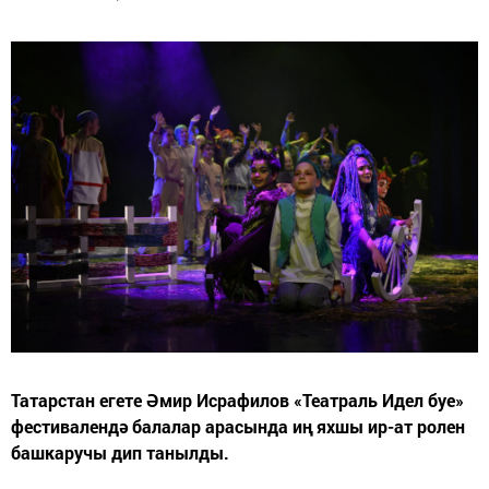
Татарстан егете Әмир Исрафилов «Театраль Идел буе»
фестивалендә балалар арасында иң яхшы ир-ат ролен
башкаручы дип танылды.