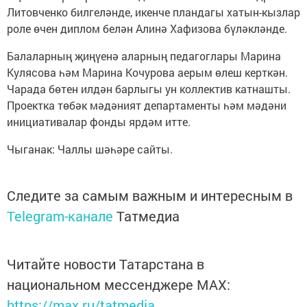
Литовченко билгеләнде, икенче пландагы хатын-кызлар
роле өчен диплом белән Алинә Хафизова бүләкләнде.
Балаларның җиңүенә аларның педагоглары Марина
Кулясова һәм Марина Кочурова аерым өлеш керткән.
Чарада бөтен илдән барлыгы ун коллектив катнашты.
Проектка төбәк мәдәният департаменты һәм мәдәни
инициативалар фонды ярдәм итте.
Чыганак: Чаллы шәһәре сайты.
Следите за самым важным и интересным в
Telegram-канале
Татмедиа
Читайте новости Татарстана в
национальном мессенджере MАХ:
https://max.ru/tatmedia