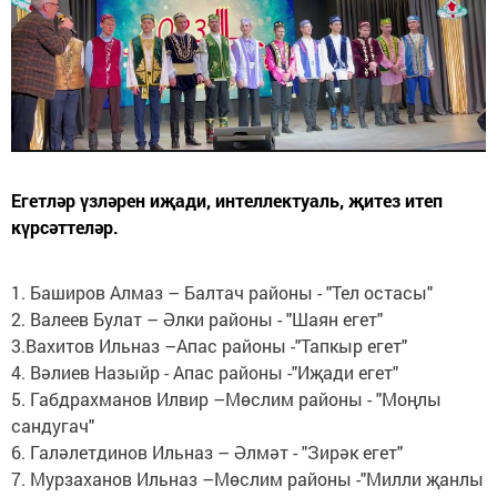
Егетләр үзләрен иҗади, интеллектуаль, җитез итеп
күрсәттеләр.
1. Баширов Алмаз – Балтач районы - "Тел остасы"
2. Валеев Булат – Әлки районы - "Шаян егет"
3.Вахитов Ильназ –Апас районы -"Тапкыр егет"
4. Вәлиев Назыйр - Апас районы -"Иҗади егет"
5. Габдрахманов Илвир –Мөслим районы - "Моңлы
сандугач"
6. Галәлетдинов Ильназ – Әлмәт - "Зирәк егет"
7. Мурзаханов Ильназ –Мөслим районы -"Милли җанлы