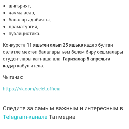
шигърият,
чәчмә әсәр,
балалар әдәбияты,
драматургия,
публицистика.
Конкурста
11 яшьтән алып 25 яшькә
кадәр булган
сәләтле мәктәп балалары һәм белем бирү оешмалары
студентлары катнаша ала.
Гаризалар 5 апрельгә
кадәр
кабул ителә.
Чыганак:
https://vk.com/selet.official
Следите за самым важным и интересным в
Telegram-канале
Татмедиа