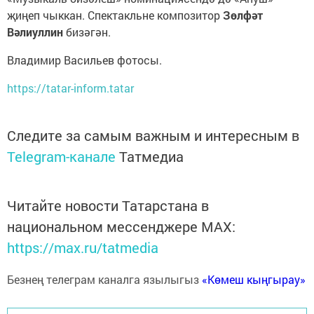
җиңеп чыккан. Спектакльне композитор
Зөлфәт
Вәлиуллин
бизәгән.
Владимир Васильев фотосы.
https://tatar-inform.tatar
Следите за самым важным и интересным в
Telegram-канале
Татмедиа
Читайте новости Татарстана в
национальном мессенджере MАХ:
https://max.ru/tatmedia
Безнең телеграм каналга язылыгыз
«Көмеш кыңгырау»