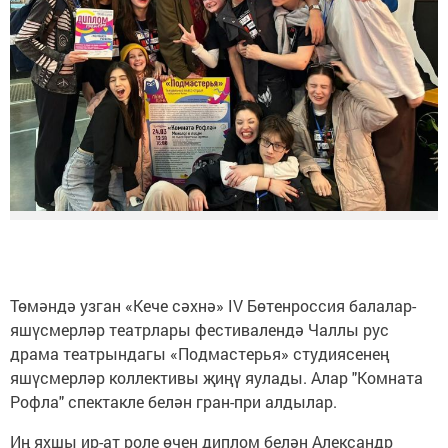
Төмәндә узган «Кече сәхнә» IV Бөтенроссия балалар-
яшүсмерләр театрлары фестивалендә Чаллы рус
драма театрындагы «Подмастерья» студиясенең
яшүсмерләр коллективы җиңү яулады. Алар "Комната
Рофла" спектакле белән гран-при алдылар.
Иң яхшы ир-ат роле өчен диплом белән Александр