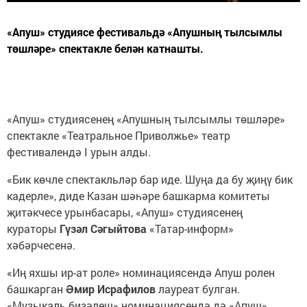
«Апуш» студиясе фестивальдә «Апушның тылсымлы
төшләре» спектакле белән катнашты.
«Апуш» студиясенең «Апушның тылсымлы төшләре»
спектакле «Театральное Приволжье» театр
фестивалендә I урын алды.
«Бик көчле спектакльләр бар иде. Шуңа да бу җиңү бик
кадерле», диде Казан шәһәре башкарма комитеты
җитәкчесе урынбасары, «Апуш» студиясенең
кураторы
Гүзәл Сәгыйтова
«Татар-информ»
хәбәрчесенә.
«Иң яхшы ир-ат роле» номинациясендә Апуш ролен
башкарган
Əмир Исрафилов
лауреат булган.
«Музыкаль бизәлеш» номинациясендә дә «Апуш»