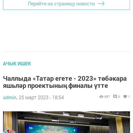
Перейти на страницу новости
АЧЫК ИШЕК
Чаллыда «Татар егете - 2023» төбәкара
яшьләр проектының финалы үтте
admin,
25 март 2023 - 18:54
957
0
1