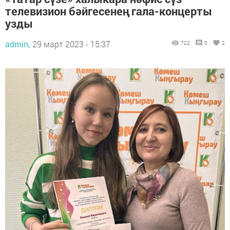
телевизион бәйгесенең гала-концерты
узды
admin,
29 март 2023 - 15:37
722
0
2