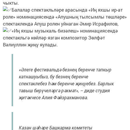
чыкты.
Балалар спектакльләре арасында «Иң яхшы ир-ат
роле» номинациясендә «Апушның тылсымлы төшләре»
спектаклендә Апуш ролен уйнаган Әмир Исрафилов,
«Иң яхшы музыкаль бизәлеш» номинациясендә
спектакльгә көйләр язган композитор Зөлфәт
Вәлиуллин җиңү яулады.
«Әлеге фестивальдә безнең беренче тапкыр
катнашуыбыз, бу безнең беренче
спектаклебез һәм беренче җиңүебез. Барлык
тавыш бирүчеләргә рәхмәт», – диде студия
җитәкчесе Алия Фәйзрахманова.
Казан шәһәре Башкарма комитеты