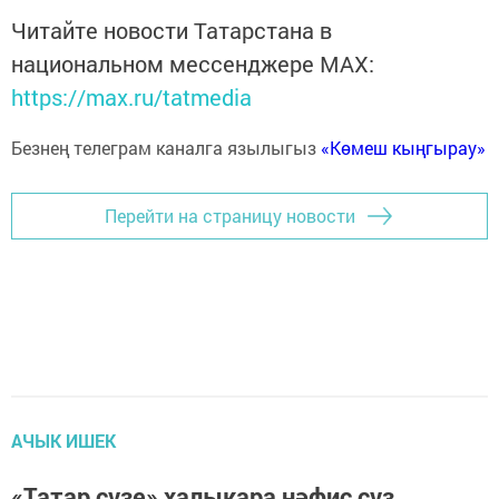
Читайте новости Татарстана в
национальном мессенджере MАХ:
https://max.ru/tatmedia
Безнең телеграм каналга язылыгыз
«Көмеш кыңгырау»
Перейти на страницу новости
АЧЫК ИШЕК
«Татар сүзе» халыкара нәфис сүз