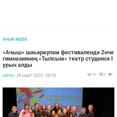
АЧЫК ИШЕК
«Ачыш» шәһәркүләм фестивалендә 2нче
гимназиянең «Тылсым» театр студиясе l
урын алды
admin,
28 март 2023 - 09:36
757
0
1