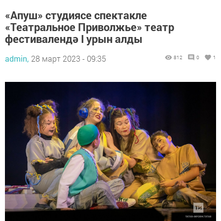
«Апуш» студиясе спектакле
«Театральное Приволжье» театр
фестивалендә I урын алды
admin,
28 март 2023 - 09:35
812
0
1