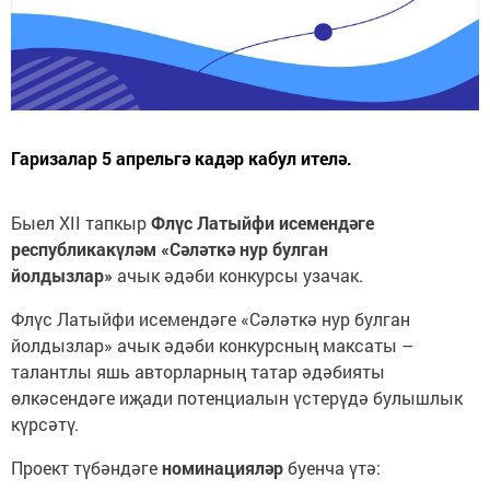
Гаризалар 5 апрельгә кадәр кабул ителә.
Быел XII тапкыр
Флүс Латыйфи исемендәге
республикакүләм «Сәләткә нур булган
йолдызлар»
ачык әдәби конкурсы узачак.
Флүс Латыйфи исемендәге «Сәләткә нур булган
йолдызлар» ачык әдәби конкурсның максаты –
талантлы яшь авторларның татар әдәбияты
өлкәсендәге иҗади потенциалын үстерүдә булышлык
күрсәтү.
Проект түбәндәге
номинацияләр
буенча үтә: