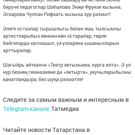
бирүче педагоглар Шиhапова Энҗе Фрунзе кызына,
Әскарова Чулпан Рифкать кызына зур рәхмәт!
Әлеге остазлар тырышлыгы белән яшь тылсымчы
артистларыбыз көннән-көн остаралар, төрле
бәйгеләрдә катнашып, үз-үзләренә ышанычларын
арттыралар.
Шагыйрь әйткәнчә «Театр яктылыкка, нурга илтә». Ә ул
нур безнең гимназияне дә «яктырта», укучыларыбызны
канатландыра, без шуңа рәхмәтле!
Следите за самым важным и интересным в
Telegram-канале
Татмедиа
Читайте новости Татарстана в