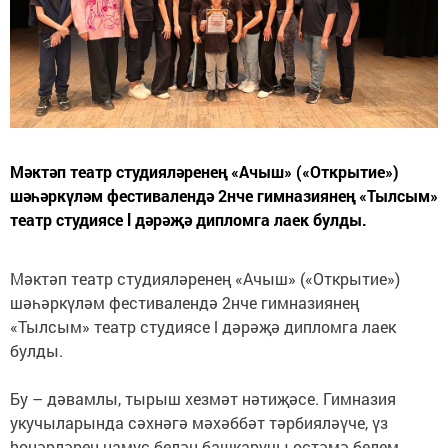
Мәктәп театр студияләренең «Ачыш» («Открытие»)
шәһәркүләм фестивалендә 2нче гимназиянең «Тылсым»
театр студиясе l дәрәҗә дипломга лаек булды.
Мәктәп театр студияләренең «Ачыш» («Открытие»)
шәһәркүләм фестивалендә 2нче гимназиянең
«Тылсым» театр студиясе l дәрәҗә дипломга лаек
булды.
Бу – дәвамлы, тырыш хезмәт нәтиҗәсе. Гимназия
укучыларында сәхнәгә мәхәббәт тәрбияләүче, үз
hөнәрләрен намус белән башкаручы өстәмә белем