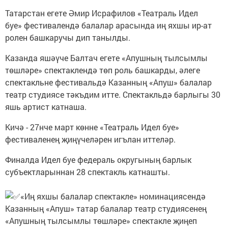
Татарстан егете Әмир Исрафилов «Театраль Идел
буе» фестивалендә балалар арасында иң яхшы ир-ат
ролен башкаручы дип танылды.
Казанда яшәүче Балтач егете «Апушның тылсымлы
төшләре» спектаклендә төп роль башкарды, әлеге
спектакльне фестивальдә Казанның «Апуш» балалар
театр студиясе тәкъдим итте. Спектакльдә барлыгы 30
яшь артист катнаша.
Кичә - 27нче март көнне «Театраль Идел буе»
фестиваленең җиңүчеләрен игълан иттеләр.
Финалда Идел буе федераль округының барлык
субъектларыннан 28 спектакль катнашты.
«Иң яхшы балалар спектакле» номинациясендә
Казанның «Апуш» татар балалар театр студиясенең
«Апушның тылсымлы төшләре» спектакле җиңеп