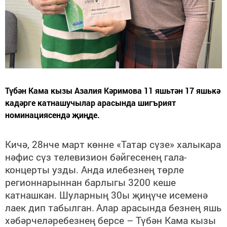
Түбән Кама кызы Азалия Кәримова 11 яшьтән 17 яшькә
кадәрге катнашучылар арасында шигърият
номинациясендә җиңде.
Кичә, 28нче март көнне «Татар сүзе» халыкара
нәфис сүз телевизион бәйгесенең гала-
концерты узды. Анда
илебезнең төрле
регионнарыннан
барлыгы
3200 кеше
катнашкан. Шуларның 30ы җиңүче исеменә
лаек дип табылган.
Алар арасында безнең яшь
хәбәрчеләребезнең берсе – Түбән Кама кызы