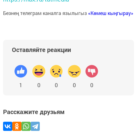
Безнең телеграм каналга язылыгыз
«Көмеш кыңгырау»
Оставляйте реакции
1
0
0
0
0
Расскажите друзьям