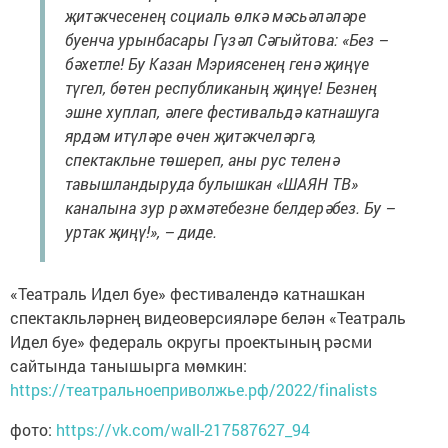
җитәкчесенең социаль өлкә мәсьәләләре
буенча урынбасары Гүзәл Сәгыйтова: «Без –
бәхетле! Бу Казан Мэриясенең генә җиңүе
түгел, бөтен республиканың җиңүе! Безнең
эшне хуплап, әлеге фестивальдә катнашуга
ярдәм итүләре өчен җитәкчеләргә,
спектакльне төшереп, аны рус теленә
тавышландыруда булышкан «ШАЯН ТВ»
каналына зур рәхмәтебезне белдерәбез. Бу –
уртак җиңү!», – диде.
«Театраль Идел буе» фестивалендә катнашкан
спектакльләрнең видеоверсияләре белән «Театраль
Идел буе» федераль округы проектының рәсми
сайтында танышырга мөмкин:
https://театральноеприволжье.рф/2022/finalists
фото:
https://vk.com/wall-217587627_94