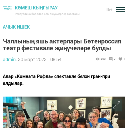
КӨМЕШ КЫҢГЫРАУ
16+
Республика балалар һәм яшүсмерләр газетасы
АЧЫК ИШЕК
Чаллының яшь актерлары Бөтенроссия
театр фестивале җиңүчеләре булды
admin,
30 март 2023 - 08:54
800
0
1
Алар «Комната Рофла» спектакле белән гран-при
алдылар.