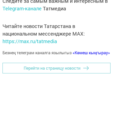
Следите за самым важным и интересным в
Telegram-канале
Татмедиа
Читайте новости Татарстана в
национальном мессенджере MАХ:
https://max.ru/tatmedia
Безнең телеграм каналга язылыгыз
«Көмеш кыңгырау»
Перейти на страницу новости