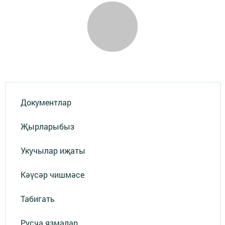
Документлар
Җырларыбыз
Укучылар иҗаты
Кәүсәр чишмәсе
Табигать
Русча язмалар