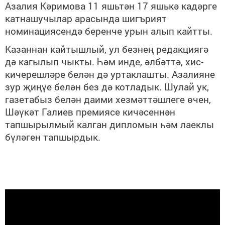
Азалия Кәримова 11 яшьтән 17 яшькә кадәрге
катнашучылар арасында шигърият
номинациясендә беренче урын алып кайтты.
Казаннан кайтышлый, ул безнең редакциягә
дә кагылып чыкты. Һәм инде, әлбәттә, хис-
кичерешләре белән дә уртаклашты. Азалияне
зур җиңүе белән без дә котладык. Шулай ук,
газетабыз белән даими хезмәттәшлеге өчен,
Шәүкәт Галиев премиясе кичәсеннән
тапшырылмый калган дипломын һәм лаеклы
бүләген тапшырдык.